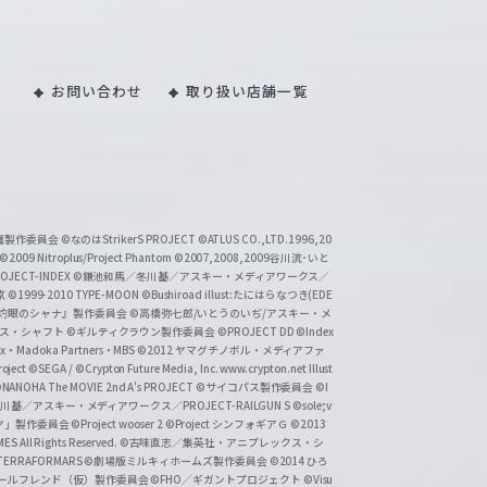
お問い合わせ
取り扱い店舗一覧
い魔製作委員会
©なのはStrikerS PROJECT
©ATLUS CO.,LTD.1996,20
©2009 Nitroplus/Project Phantom
©2007,2008,2009谷川流･いと
CT-INDEX
©鎌池和馬／冬川基／アスキー・メディアワークス／
京
©1999-2010 TYPE-MOON
©Bushiroad illust:たにはらなつき(EDE
『灼眼のシャナ』製作委員会
©高橋弥七郎/いとうのいぢ/アスキー・メ
クス・シャフト
©ギルティクラウン製作委員会
©PROJECT DD ©Index
lex・Madoka Partners・MBS
©2012 ヤマグチノボル・メディアファ
ject
©SEGA / ©Crypton Future Media, Inc. www.crypton.net Illust
NANOHA The MOVIE 2nd A's PROJECT
©サイコパス製作委員会
©I
基／アスキー・メディアワークス／PROJECT-RAILGUN S
©sole;v
リヤ」製作委員会
©Project wooser 2
©Project シンフォギアＧ
©2013
 All Rights Reserved.
©古味直志／集英社・アニプレックス・シ
ERRAFORMARS
©劇場版ミルキィホームズ製作委員会
©2014 ひろ
nc. /ガールフレンド（仮）製作委員会
©FHO／ギガントプロジェクト
©Visu