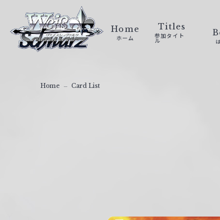
ヴ
ァ
Titles
Home
B
参加タイト
ホーム
イ
ル
ス
シ
ュ
Home
Card List
ヴ
ァ
ル
ツ
｜
W
e
i
ß
S