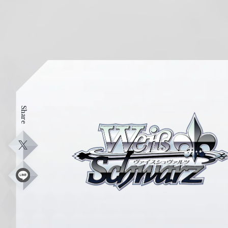
Share
ヴ
ァ
イ
X
ス
シ
L
i
ュ
n
e
ヴ
ァ