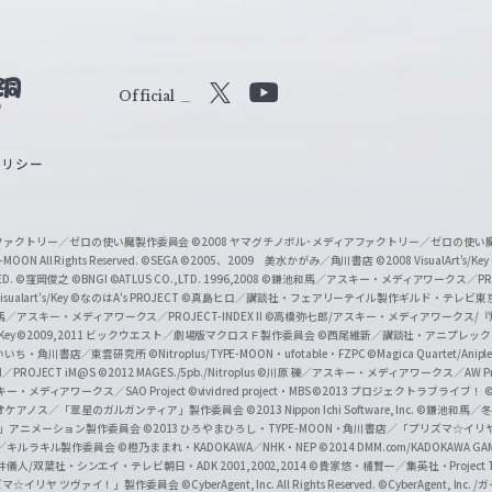
Official
X
Y
o
ポリシー
u
T
u
ィアファクトリー／ゼロの使い魔製作委員会
©2008 ヤマグチノボル･メディアファクトリー／ゼロの使
b
MOON All Rights Reserved.
©SEGA
©2005、2009 美水かがみ／角川書店
©2008 VisualArt's/Key
ED.
©窪岡俊之
©BNGI
©ATLUS CO.,LTD. 1996,2008
©鎌池和馬／アスキー・メディアワークス／PROJE
e
sualart's/Key
©なのはA's PROJECT
©真島ヒロ／講談社・フェアリーテイル製作ギルド・テレビ東
／アスキー・メディアワークス／PROJECT-INDEX II
©高橋弥七郎/アスキー・メディアワークス/
O
/Key
©2009,2011 ビックウエスト／劇場版マクロスＦ製作委員会
©西尾維新／講談社・アニプレッ
f
いいち・角川書店／東雲研究所
©Nitroplus/TYPE-MOON・ufotable・FZPC
©Magica Quartet/Anip
I／PROJECT iM@S
©2012 MAGES./5pb./Nitroplus
©川原 礫／アスキー・メディアワークス／AW Pro
f
ー・メディアワークス／SAO Project
©vividred project・MBS ©2013 プロジェクトラブライブ！
©
i
オケアノス／「翠星のガルガンティア」製作委員会
©2013 Nippon Ichi Software, Inc.
©鎌池和馬／冬川
イバー2」アニメーション製作委員会
©2013 ひろやまひろし・TYPE-MOON・角川書店／「プリズマ☆イ
c
ずき／キルラキル製作委員会
©橙乃ままれ・KADOKAWA／NHK・NEP
©2014 DMM.com/KADOKAWA GAMES
井儀人/双葉社・シンエイ・テレビ朝日・ADK 2001,2002,2014
©貴家悠・橘賢一／集英社・Project T
i
リズマ☆イリヤ ツヴァイ！」製作委員会
©CyberAgent, Inc. All Rights Reserved.
©CyberAgent, I