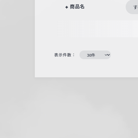
商品名
す
表示件数：