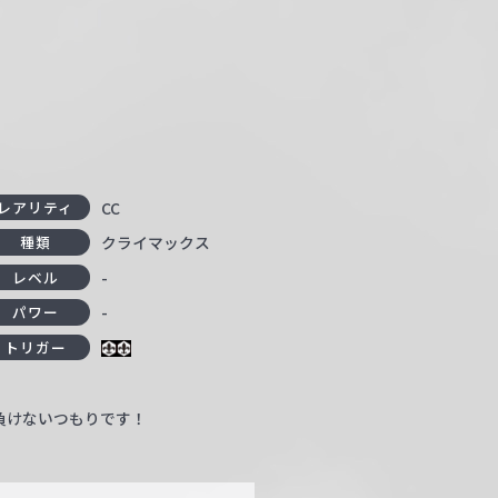
CC
レアリティ
クライマックス
種類
-
レベル
-
パワー
トリガー
負けないつもりです！