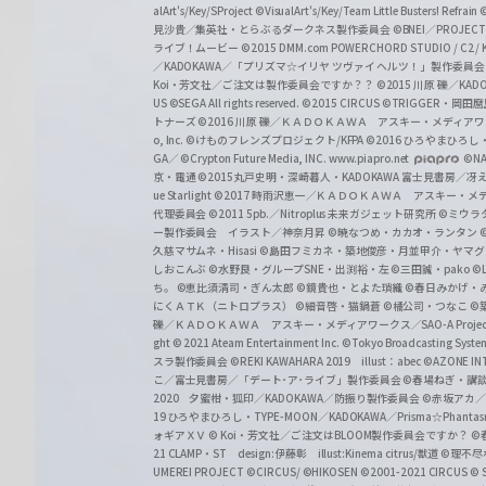
alArt's/Key/SProject
©VisualArt's/Key/Team Little Busters! Refrain
見沙貴／集英社・とらぶるダークネス製作委員会
©BNEI／PROJECT 
ライブ！ムービー
©2015 DMM.com POWERCHORD STUDIO / C2 / KA
／KADOKAWA／「プリズマ☆イリヤ ツヴァイ ヘルツ！」製作委員
Koi・芳文社／ご注文は製作委員会ですか？？
©2015 川原 礫／KA
US ©SEGA All rights reserved.
©2015 CIRCUS
©TRIGGER・岡
トナーズ
©2016 川原 礫／ＫＡＤＯＫＡＷＡ アスキー・メディアワークス刊
o, Inc. ©けものフレンズプロジェクト/KFPA
©2016 ひろやまひろし
GA／ ©Crypton Future Media, INC. www.piapro.net
©NA
京・電通
©2015丸戸史明・深崎暮人・KADOKAWA 富士見書房／
ue Starlight
©2017 時雨沢恵一／ＫＡＤＯＫＡＷＡ アスキー・メディアワー
代理委員会
©2011 5pb.／Nitroplus 未来ガジェット研究所
©ミウラ
ー製作委員会 イラスト／神奈月昇
©暁なつめ・カカオ・ランタン
久慈マサムネ・Hisasi
©島田フミカネ・築地俊彦・月並甲介・ヤマ
しおこんぶ
©水野良・グループSNE・出渕裕・左
©三田誠・pako
©
ち。
©恵比須清司・ぎん太郎
©鏡貴也・とよた瑣織
©春日みかげ・
にくＡＴＫ（ニトロプラス）
©細音啓・猫鍋蒼
©橘公司・つなこ
©
礫／ＫＡＤＯＫＡＷＡ アスキー・メディアワークス／SAO-A Projec
ght
© 2021 Ateam Entertainment Inc.
©Tokyo Broadcasting System 
スラ製作委員会 ©REKI KAWAHARA 2019 illust：abec
©AZONE 
こ／富士見書房／「デート･ア･ライブ」製作委員会
©春場ねぎ・講談
2020 夕蜜柑・狐印／KADOKAWA／防振り製作委員会
©赤坂アカ
19 ひろやまひろし・TYPE-MOON／KADOKAWA／Prisma☆Phant
ォギアＸＶ
© Koi・芳文社／ご注文はBLOOM製作委員会ですか？
©
21 CLAMP・ST design:伊藤彰 illust:Kinema citrus/獣道
©理不尽
UMEREI PROJECT
©CIRCUS/ ©HIKOSEN
©2001-2021 CIRCUS
© S