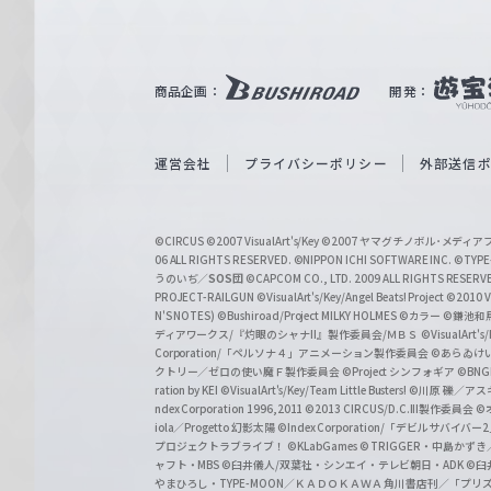
ル
ツ
｜
商品企画：
開発：
W
e
i
運営会社
プライバシーポリシー
外部送信
ß
S
©CIRCUS
©2007 VisualArt's/Key
©2007 ヤマグチノボル･メデ
c
06 ALL RIGHTS RESERVED.
©NIPPON ICHI SOFTWARE INC. ©TYPE-
うのいぢ／
SOS団
©CAPCOM CO., LTD. 2009 ALL RIGHTS RESERV
h
PROJECT-RAILGUN
©VisualArt's/Key/Angel Beats! Project
©2010 Vi
w
N'S NOTES)
©Bushiroad/Project MILKY HOLMES
©カラー
©鎌池和馬
ディアワークス/『灼眼のシャナII』製作委員会/ＭＢＳ
©VisualArt's
a
Corporation/「ペルソナ４」アニメーション製作委員会
©あらゐけ
クトリー／ゼロの使い魔Ｆ製作委員会
©Project シンフォギア
©BNG
r
ration by KEI
©VisualArt's/Key/Team Little Busters!
©川原 礫／アスキ
z
ndex Corporation 1996,2011
©2013 CIRCUS/D.C.III製作委員会
©
iola／Progetto 幻影太陽
©Index Corporation/「デビルサバ
プロジェクトラブライブ！
©KLabGames
© TRIGGER・中島か
ャフト・MBS
©臼井儀人/双葉社・シンエイ・テレビ朝日・ADK
©臼
やまひろし・TYPE-MOON／ＫＡＤＯＫＡＷＡ 角川書店刊／「プ