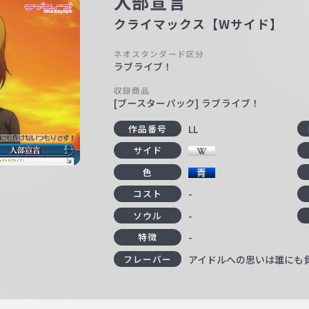
入部宣言
クライマックス【Wサイド】
ネオスタンダード区分
ラブライブ！
収録商品
[ブースターパック] ラブライブ！
LL
作品番号
サイド
色
-
コスト
-
ソウル
-
特徴
アイドルへの思いは誰にも
フレーバー