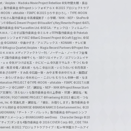
et／Aniplex・Madoka Movie Project Rebellion
©矢吹健太朗・長谷
人」製作委員会
©Project シンフォギアＧＸ
©2015 プロジェクトラブ
-MOON・ufotable・FSNPC
©2015 ひろやまひろし・TYPE-MOON
おそ松さん製作委員会
©高橋留美子・小学館／NHK・NEP・ShoPro
©
ン!!
©BanG Dream! Project
©VisualArt's/Key/Rewrite Project
©ATL
活製作委員会
©&™Lucasfilm Ltd.
©SEGA／チェンクロ・フィルムパー
ＡＤＯＫＡＷＡ／このすば製作委員会
©ミルキィFFPN製作委員会
© Pokelab
roject シンフォギアAXZ
©BanG Dream! Project
©Craft Egg Inc.
©SE
員会
©GAINAX・中島かずき／アニプレックス・KONAMI・テレビ東
!
©Magica Quartet/Aniplex・Magia Record Partners
©Project Rev
ＡＤＯＫＡＷＡ メディアファクトリー刊／ノーゲーム・ノーライフ全権
ード2製作委員会
©蝸牛くも・SBクリエイティブ／ゴブリンスレイヤ
・ｕｅ ©気がつけば毛玉・かにビーム
©久慈マサムネ・平つくね
©
太郎・焦茶
©竜ノ湖太郎・ももこ
©谷川流・いとうのいぢ
©月夜涙・
©あざの耕平・すみ兵 ©石踏一榮・みやま零
©井中だちま・飯田ぽ
一・あらいずみるい
©木村心一・こぶいち むりりん
©榊一郎・なま
tonation PROJECT
©TYPE-MOON・ufotable・FSNPC
©2017 川原
溝口ケージ
©CLAMP・ST／講談社・NEP・NHK
©Project Revue Starli
タジア文庫刊／冴えない♭な製作委員会
©川上泰樹・伏瀬・講談社／転
-MOON / FGO7 ANIME PROJECT
©Frontwing
©2013 橘公司・つな
s, Inc.
© 宮島礼吏・講談社／「彼女、お借りします」製作委員会
©
アイドル同好会
©SUNRISE ©BANDAI NAMCO Entertainment Inc.
©20
/KADOKAWA/「デート・ア・バレット」製作委員会
©Project シンフ
東映アニメーション
©VANGUARD overDress Character Design ©20
イティブ/ダンまち4製作委員会
© 2016 COVER Corp.
©D_CIDE TRA
 reserved.
©2022 プロジェクトラブライブ！虹ヶ咲学園スクールアイ