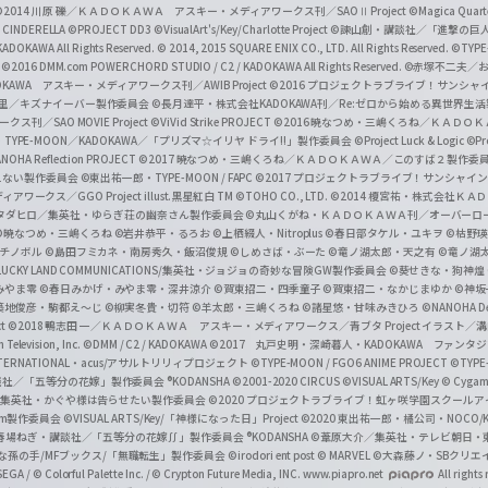
a
©2014 川原 礫／ＫＡＤＯＫＡＷＡ アスキー・メディアワークス刊／SAOⅡ Project
©Magica Quart
CINDERELLA ©PROJECT DD3
©VisualArt's/Key/Charlotte Project
©諫山創・講談社／「進撃の巨
l
DOKAWA All Rights Reserved.
© 2014, 2015 SQUARE ENIX CO., LTD. All Rights Reserved.
©TYPE
会
©2016 DMM.com POWERCHORD STUDIO / C2 / KADOKAWA All Rights Reserved.
©赤塚不二夫／
C
DOKAWA アスキー・メディアワークス刊／AWIB Project
©2016 プロジェクトラブライブ！サンシャイ
h
田麿里／キズナイーバー製作委員会
©長月達平・株式会社KADOKAWA刊／Re:ゼロから始める異世界生
／SAO MOVIE Project
©ViVid Strike PROJECT ©2016 暁なつめ・三嶋くろね／Ｋ
a
・TYPE-MOON／KADOKAWA／「プリズマ☆イリヤ ドライ!!」製作委員会
©Project Luck & Logic
©P
NOHA Reflection PROJECT
©2017 暁なつめ・三嶋くろね／ＫＡＤＯＫＡＷＡ／このすば２製作委
n
冴えない製作委員会
©東出祐一郎・TYPE-MOON / FAPC
©2017 プロジェクトラブライブ！サンシャイン!
n
クス／GGO Project illust.黒星紅白
TM ©TOHO CO., LTD.
©2014 榎宮祐・株式会社Ｋ
タダヒロ／集英社・ゆらぎ荘の幽奈さん製作委員会
©丸山くがね・ＫＡＤＯＫＡＷＡ刊／オーバーロ
e
©暁なつめ・三嶋くろね
©岩井恭平・るろお
©上栖綴人・Nitroplus
©春日部タケル・ユキヲ
©枯野瑛
グチノボル
©島田フミカネ・南房秀久・飯沼俊規
©しめさば・ぶーた
©竜ノ湖太郎・天之有
©竜ノ湖
l
LUCKY LAND COMMUNICATIONS/集英社・ジョジョの奇妙な冒険GW製作委員会
©葵せきな・狗神煌
みやま零 ©春日みかげ・みやま零・深井涼介
©賀東招二・四季童子
©賀東招二・なかじまゆか
©神坂
築地俊彦・駒都え～じ
©柳実冬貴・切符
©羊太郎・三嶋くろね
©諸星悠・甘味みきひろ
©NANOHA De
t
©2018 鴨志田 一／ＫＡＤＯＫＡＷＡ アスキー・メディアワークス／青ブタ Project イラスト／
Television, Inc.
©DMM / C2 / KADOKAWA
©2017 丸戸史明・深崎暮人・KADOKAWA ファン
INTERNATIONAL・acus/アサルトリリィプロジェクト
©TYPE-MOON / FGO6 ANIME PROJECT
©TYPE
社／「五等分の花嫁」製作委員会 ®KODANSHA
©2001-2020 CIRCUS
©VISUAL ARTS/Key
© Cygame
／集英社・かぐや様は告らせたい製作委員会
©2020 プロジェクトラブライブ！虹ヶ咲学園スクール
asm製作委員会
©VISUAL ARTS/Key/「神様になった日」Project
©2020 東出祐一郎・橘公司・NOCO
春場ねぎ・講談社／「五等分の花嫁∬」製作委員会 ®KODANSHA
©葦原大介／集英社・テレビ朝日・
な孫の手/MFブックス/「無職転生」製作委員会
©irodori ent post
© MARVEL
©大森藤ノ・SBクリエ
EGA / © Colorful Palette Inc. / © Crypton Future Media, INC. www.piapro.net
All rights