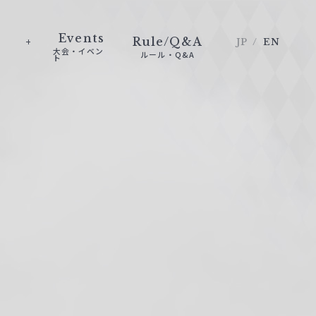
Events
Rule/Q&A
JP
EN
大会・イベン
ルール・Q&A
ト