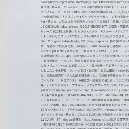
alArt's/Key/SProject
©VisualArt's/Key/Team Little Busters! Refrain
見沙貴／集英社・とらぶるダークネス製作委員会
©BNEI／PROJECT 
ライブ！ムービー
©2015 DMM.com POWERCHORD STUDIO / C2 / KA
／KADOKAWA／「プリズマ☆イリヤ ツヴァイ ヘルツ！」製作委員
Koi・芳文社／ご注文は製作委員会ですか？？
©2015 川原 礫／KA
US ©SEGA All rights reserved.
©2015 CIRCUS
©TRIGGER・岡
トナーズ
©2016 川原 礫／ＫＡＤＯＫＡＷＡ アスキー・メディアワークス刊
o, Inc. ©けものフレンズプロジェクト/KFPA
©2016 ひろやまひろし
GA／ ©Crypton Future Media, INC. www.piapro.net
©NA
京・電通
©2015丸戸史明・深崎暮人・KADOKAWA 富士見書房／
ue Starlight
©2017 時雨沢恵一／ＫＡＤＯＫＡＷＡ アスキー・メディアワー
代理委員会
©2011 5pb.／Nitroplus 未来ガジェット研究所
©ミウラ
ー製作委員会 イラスト／神奈月昇
©暁なつめ・カカオ・ランタン
久慈マサムネ・Hisasi
©島田フミカネ・築地俊彦・月並甲介・ヤマ
しおこんぶ
©水野良・グループSNE・出渕裕・左
©三田誠・pako
©
ち。
©恵比須清司・ぎん太郎
©鏡貴也・とよた瑣織
©春日みかげ・
にくＡＴＫ（ニトロプラス）
©細音啓・猫鍋蒼
©橘公司・つなこ
©
礫／ＫＡＤＯＫＡＷＡ アスキー・メディアワークス／SAO-A Projec
ght
© 2021 Ateam Entertainment Inc.
©Tokyo Broadcasting System 
スラ製作委員会 ©REKI KAWAHARA 2019 illust：abec
©AZONE 
こ／富士見書房／「デート･ア･ライブ」製作委員会
©春場ねぎ・講談
2020 夕蜜柑・狐印／KADOKAWA／防振り製作委員会
©赤坂アカ
19 ひろやまひろし・TYPE-MOON／KADOKAWA／Prisma☆Phant
ォギアＸＶ
© Koi・芳文社／ご注文はBLOOM製作委員会ですか？
©
21 CLAMP・ST design:伊藤彰 illust:Kinema citrus/獣道
©理不尽
UMEREI PROJECT
©CIRCUS/ ©HIKOSEN
©2001-2021 CIRCUS
© S