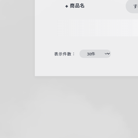
商品名
す
表示件数：