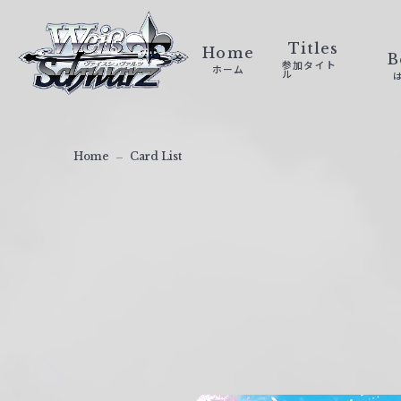
ヴ
ァ
Titles
Home
B
参加タイト
ホーム
イ
ル
ス
シ
ュ
Home
Card List
ヴ
ァ
ル
ツ
｜
W
e
i
ß
S