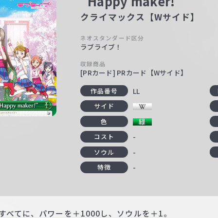
“Happy maker!”
クライマックス【Wサイド】
ネオスタンダード区分
ラブライブ！
収録商品
[PRカード] PRカード【Wサイド】
LL
作品番号
サイド
色
-
コスト
-
ソウル
-
特徴
すべてに、パワーを＋1000し、ソウルを＋1。