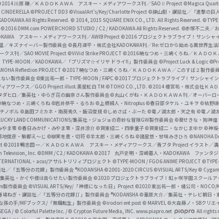
a
©2014 川原 礫／ＫＡＤＯＫＡＷＡ アスキー・メディアワークス刊／SAOⅡ Project
©Magica Quart
CINDERELLA ©PROJECT DD3
©VisualArt's/Key/Charlotte Project
©諫山創・講談社／「進撃の巨
l
DOKAWA All Rights Reserved.
© 2014, 2015 SQUARE ENIX CO., LTD. All Rights Reserved.
©TYPE
会
©2016 DMM.com POWERCHORD STUDIO / C2 / KADOKAWA All Rights Reserved.
©赤塚不二夫／
C
DOKAWA アスキー・メディアワークス刊／AWIB Project
©2016 プロジェクトラブライブ！サンシャイ
h
田麿里／キズナイーバー製作委員会
©長月達平・株式会社KADOKAWA刊／Re:ゼロから始める異世界生
／SAO MOVIE Project
©ViVid Strike PROJECT ©2016 暁なつめ・三嶋くろね／Ｋ
a
・TYPE-MOON／KADOKAWA／「プリズマ☆イリヤ ドライ!!」製作委員会
©Project Luck & Logic
©P
NOHA Reflection PROJECT
©2017 暁なつめ・三嶋くろね／ＫＡＤＯＫＡＷＡ／このすば２製作委
n
冴えない製作委員会
©東出祐一郎・TYPE-MOON / FAPC
©2017 プロジェクトラブライブ！サンシャイン!
n
クス／GGO Project illust.黒星紅白
TM ©TOHO CO., LTD.
©2014 榎宮祐・株式会社Ｋ
タダヒロ／集英社・ゆらぎ荘の幽奈さん製作委員会
©丸山くがね・ＫＡＤＯＫＡＷＡ刊／オーバーロ
e
©暁なつめ・三嶋くろね
©岩井恭平・るろお
©上栖綴人・Nitroplus
©春日部タケル・ユキヲ
©枯野瑛
グチノボル
©島田フミカネ・南房秀久・飯沼俊規
©しめさば・ぶーた
©竜ノ湖太郎・天之有
©竜ノ湖
l
LUCKY LAND COMMUNICATIONS/集英社・ジョジョの奇妙な冒険GW製作委員会
©葵せきな・狗神煌
みやま零 ©春日みかげ・みやま零・深井涼介
©賀東招二・四季童子
©賀東招二・なかじまゆか
©神坂
築地俊彦・駒都え～じ
©柳実冬貴・切符
©羊太郎・三嶋くろね
©諸星悠・甘味みきひろ
©NANOHA De
t
©2018 鴨志田 一／ＫＡＤＯＫＡＷＡ アスキー・メディアワークス／青ブタ Project イラスト／
Television, Inc.
©DMM / C2 / KADOKAWA
©2017 丸戸史明・深崎暮人・KADOKAWA ファン
INTERNATIONAL・acus/アサルトリリィプロジェクト
©TYPE-MOON / FGO6 ANIME PROJECT
©TYPE
社／「五等分の花嫁」製作委員会 ®KODANSHA
©2001-2020 CIRCUS
©VISUAL ARTS/Key
© Cygame
／集英社・かぐや様は告らせたい製作委員会
©2020 プロジェクトラブライブ！虹ヶ咲学園スクール
asm製作委員会
©VISUAL ARTS/Key/「神様になった日」Project
©2020 東出祐一郎・橘公司・NOCO
春場ねぎ・講談社／「五等分の花嫁∬」製作委員会 ®KODANSHA
©葦原大介／集英社・テレビ朝日・
な孫の手/MFブックス/「無職転生」製作委員会
©irodori ent post
© MARVEL
©大森藤ノ・SBクリエ
EGA / © Colorful Palette Inc. / © Crypton Future Media, INC. www.piapro.net
All rights