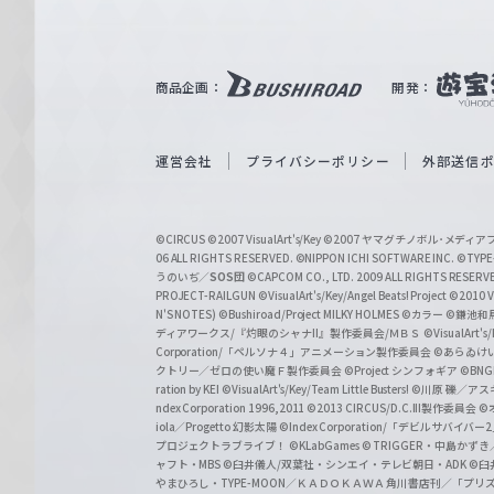
ル
ツ
｜
商品企画：
開発：
W
e
i
運営会社
プライバシーポリシー
外部送信
ß
S
©CIRCUS
©2007 VisualArt's/Key
©2007 ヤマグチノボル･メデ
c
06 ALL RIGHTS RESERVED.
©NIPPON ICHI SOFTWARE INC. ©TYPE-
うのいぢ／
SOS団
©CAPCOM CO., LTD. 2009 ALL RIGHTS RESERV
h
PROJECT-RAILGUN
©VisualArt's/Key/Angel Beats! Project
©2010 Vi
w
N'S NOTES)
©Bushiroad/Project MILKY HOLMES
©カラー
©鎌池和馬
ディアワークス/『灼眼のシャナII』製作委員会/ＭＢＳ
©VisualArt's
a
Corporation/「ペルソナ４」アニメーション製作委員会
©あらゐけ
クトリー／ゼロの使い魔Ｆ製作委員会
©Project シンフォギア
©BNG
r
ration by KEI
©VisualArt's/Key/Team Little Busters!
©川原 礫／アスキ
z
ndex Corporation 1996,2011
©2013 CIRCUS/D.C.III製作委員会
©
iola／Progetto 幻影太陽
©Index Corporation/「デビルサバ
プロジェクトラブライブ！
©KLabGames
© TRIGGER・中島か
ャフト・MBS
©臼井儀人/双葉社・シンエイ・テレビ朝日・ADK
©臼
やまひろし・TYPE-MOON／ＫＡＤＯＫＡＷＡ 角川書店刊／「プ