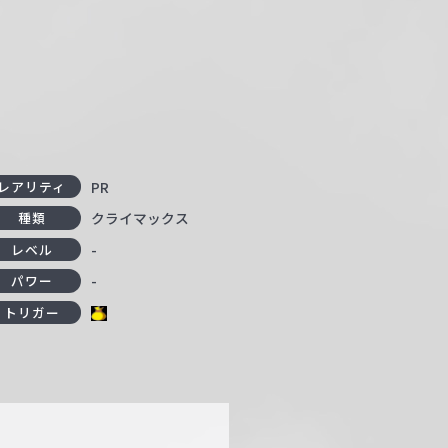
PR
レアリティ
クライマックス
種類
-
レベル
-
パワー
トリガー