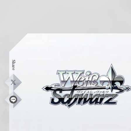
Share
ヴ
ァ
イ
X
ス
シ
L
i
ュ
n
e
ヴ
ァ