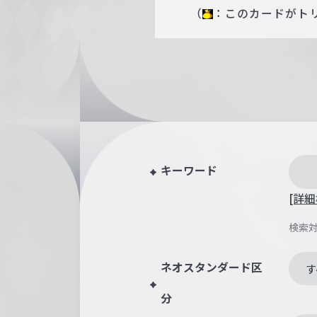
（
：このカードがト
キーワード
[詳細
検索
ネオスタンダード区
す
分