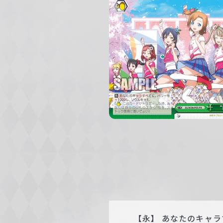
c
h
w
a
r
z
【永】 あなたのキャラ