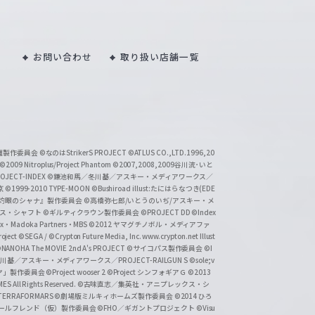
お問い合わせ
取り扱い店舗一覧
い魔製作委員会
©なのはStrikerS PROJECT
©ATLUS CO.,LTD.1996,20
©2009 Nitroplus/Project Phantom
©2007,2008,2009谷川流･いと
CT-INDEX
©鎌池和馬／冬川基／アスキー・メディアワークス／
京
©1999-2010 TYPE-MOON
©Bushiroad illust:たにはらなつき(EDE
『灼眼のシャナ』製作委員会
©高橋弥七郎/いとうのいぢ/アスキー・メ
クス・シャフト
©ギルティクラウン製作委員会
©PROJECT DD ©Index
lex・Madoka Partners・MBS
©2012 ヤマグチノボル・メディアファ
ject
©SEGA / ©Crypton Future Media, Inc. www.crypton.net Illust
NANOHA The MOVIE 2nd A's PROJECT
©サイコパス製作委員会
©I
基／アスキー・メディアワークス／PROJECT-RAILGUN S
©sole;v
リヤ」製作委員会
©Project wooser 2
©Project シンフォギアＧ
©2013
 All Rights Reserved.
©古味直志／集英社・アニプレックス・シ
ERRAFORMARS
©劇場版ミルキィホームズ製作委員会
©2014 ひろ
nc. /ガールフレンド（仮）製作委員会
©FHO／ギガントプロジェクト
©Visu