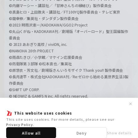
©内藤マーシー・講談社／「甘神さんちの縁結び」製作委員会
©真島ヒロ・上田敦夫・講談社／FT100YQ製作委員会・テレビ東京
©龍幸伸／集英社・ダンダダン製作委員会
©2023 時雨沢恵一/KADOKAWA/GGO2 Project
©丸山くがね・KADOKAWA刊／劇場版「オーバーロード」聖王国編製作
委員会
© 2023 あおぎり高校 / viviON, inc.
©NANOHA 20th PROJECT
©雨森たきび／小学館／マケイン応援委員会
©防衛隊第３部隊 ©松本直也／集英社
©原悠衣・芳文社／劇場版きんいろモザイク Thank you!! 製作委員会
©長月達平・株式会社KADOKAWA刊／Re:ゼロから始める異世界生活3製
作委員会
©SHIFT UP CORP.
© NEOWIZ & GAMFS N inc. All rights reserved.
©ATLUS. ©SEGA.
✕
©GIRLS und PANZER Projekt
This website uses cookies
©GIRLS und PANZER Film Projekt
This site uses cookies. For more details, please see our
©GIRLS und PANZER Finale Projekt
Privacy Policy
.
Allow all
Deny
Show details