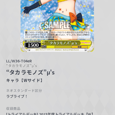
w
a
r
z
LL/W36-T04eR
“タカラモノズ”μ's
“タカラモノズ”μ's
キャラ【Wサイド】
ネオスタンダード区分
ラブライブ！
収録商品
[トライアルデッキ] 2015年度トライアルデッキ【W】