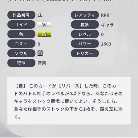
LL
RRR
作品番号
レアリティ
キャラ
サイド
種類
0
色
レベル
0
1500
コスト
パワー
-
ソウル
トリガー
音楽
特徴
【自】 このカードが【リバース】した時、このカー
ドのバトル相手のレベルが0以下なら、あなたはその
キャラをストック置場に置いてよい。そうしたら、
あなたは相手のストックの下から1枚を、控え室に置
く。