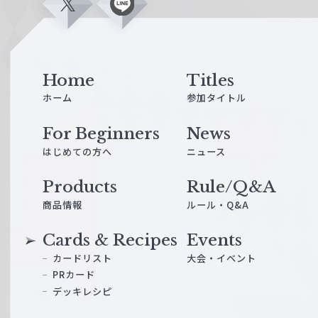
X
L
i
n
e
Home
Titles
ホーム
参加タイトル
For Beginners
News
はじめての方へ
ニュース
Products
Rule/Q&A
商品情報
ルール・Q&A
Cards & Recipes
Events
カードリスト
大会・イベント
PRカード
デッキレシピ