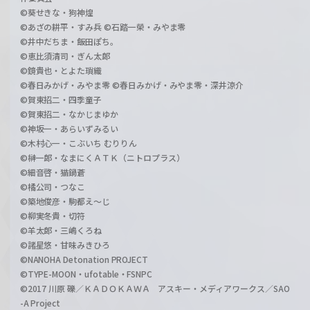
©葵せきな・狗神煌
©あざの耕平・すみ兵 ©石踏一榮・みやま零
©井中だちま・飯田ぽち。
©恵比須清司・ぎん太郎
©鏡貴也・とよた瑣織
©春日みかげ・みやま零 ©春日みかげ・みやま零・深井涼介
©賀東招二・四季童子
©賀東招二・なかじまゆか
©神坂一・あらいずみるい
©木村心一・こぶいち むりりん
©榊一郎・なまにくＡＴＫ（ニトロプラス）
©細音啓・猫鍋蒼
©橘公司・つなこ
©築地俊彦・駒都え～じ
©柳実冬貴・切符
©羊太郎・三嶋くろね
©諸星悠・甘味みきひろ
©NANOHA Detonation PROJECT
©TYPE-MOON・ufotable・FSNPC
©2017 川原 礫／ＫＡＤＯＫＡＷＡ アスキー・メディアワークス／SAO
-A Project