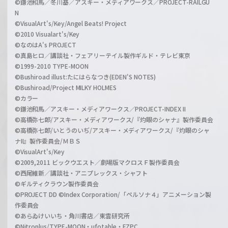
©鎌池和馬／冬川基／アスキー・メディアワークス／PROJECT-RAILGU
N
©VisualArt's/Key/Angel Beats! Project
©2010 Visualart's/Key
©なのはA's PROJECT
©真島ヒロ／講談社・フェアリーテイル製作ギルド・テレビ東京
©1999-2010 TYPE-MOON
©Bushiroad illust:たにはらなつき(EDEN'S NOTES)
©Bushiroad/Project MILKY HOLMES
©カラー
©鎌池和馬／アスキー・メディアワークス／PROJECT-INDEX II
©高橋弥七郎/アスキー・メディアワークス/『灼眼のシャナ』製作委員会
©高橋弥七郎/いとうのいぢ/アスキー・メディアワークス/『灼眼のシャ
ナII』製作委員会/ＭＢＳ
©VisualArt's/Key
©2009,2011 ビックウエスト／劇場版マクロスＦ製作委員会
©西尾維新／講談社・アニプレックス・シャフト
©ギルティクラウン製作委員会
©PROJECT DD ©Index Corporation/「ペルソナ４」アニメーション製
作委員会
©あらゐけいいち・角川書店／東雲研究所
©Nitroplus/TYPE-MOON・ufotable・FZPC