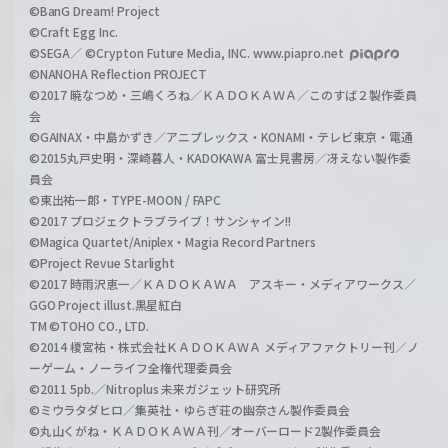
©BanG Dream! Project
©Craft Egg Inc.
©SEGA／ ©Crypton Future Media, INC. www.piapro.net
©NANOHA Reflection PROJECT
©2017 暁なつめ・三嶋くろね／ＫＡＤＯＫＡＷＡ／このすば２製作委員
会
©GAINAX・中島かずき／アニプレックス・KONAMI・テレビ東京・電通
©2015丸戸史明・深崎暮人・KADOKAWA 富士見書房／冴えない製作委
員会
©東出祐一郎・TYPE-MOON / FAPC
©2017 プロジェクトラブライブ！サンシャイン!!
©Magica Quartet/Aniplex・Magia Record Partners
©Project Revue Starlight
©2017 時雨沢恵一／ＫＡＤＯＫＡＷＡ アスキー・メディアワークス／
GGO Project illust.黒星紅白
TM ©TOHO CO., LTD.
©2014 榎宮祐・株式会社ＫＡＤＯＫＡＷＡ メディアファクトリー刊／ノ
ーゲーム・ノーライフ全権代理委員会
©2011 5pb.／Nitroplus 未来ガジェット研究所
©ミウラタダヒロ／集英社・ゆらぎ荘の幽奈さん製作委員会
©丸山くがね・ＫＡＤＯＫＡＷＡ刊／オーバーロード2製作委員会