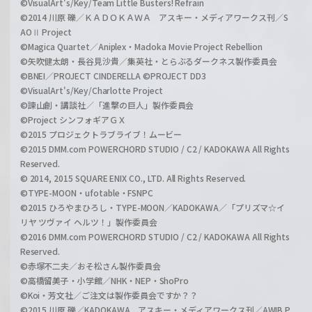
©VisualArt's/Key/Team Little Busters! Refrain
©2014 川原 礫／ＫＡＤＯＫＡＷＡ アスキー・メディアワークス刊／S
AOⅡ Project
©Magica Quartet／Aniplex・Madoka Movie Project Rebellion
©矢吹健太朗・長谷見沙貴／集英社・とらぶるダークネス製作委員会
©BNEI／PROJECT CINDERELLA ©PROJECT DD3
©VisualArt's/Key/Charlotte Project
©諫山創・講談社／「進撃の巨人」製作委員会
©Project シンフォギアＧＸ
©2015 プロジェクトラブライブ！ムービー
©2015 DMM.com POWERCHORD STUDIO / C2 / KADOKAWA All Rights
Reserved.
© 2014, 2015 SQUARE ENIX CO., LTD. All Rights Reserved.
©TYPE-MOON・ufotable・FSNPC
©2015 ひろやまひろし・TYPE-MOON／KADOKAWA／「プリズマ☆イ
リヤ ツヴァイ ヘルツ！」製作委員会
©2016 DMM.com POWERCHORD STUDIO / C2 / KADOKAWA All Rights
Reserved.
©赤塚不二夫／おそ松さん製作委員会
©高橋留美子・小学館／NHK・NEP・ShoPro
©Koi・芳文社／ご注文は製作委員会ですか？？
©2015 川原 礫／KADOKAWA アスキー・メディアワークス刊／AWIB P