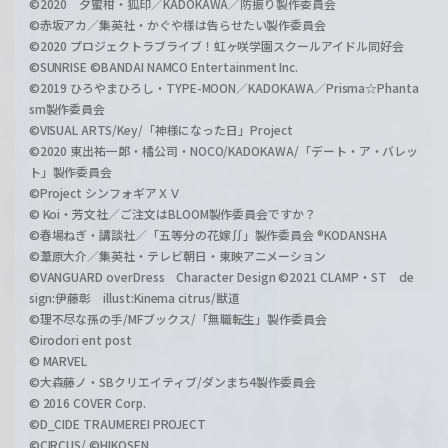
©2020 夕蜜柑・狐印／KADOKAWA／防振り製作委員会
©赤坂アカ／集英社・かぐや様は告らせたい製作委員会
©2020 プロジェクトラブライブ！虹ヶ咲学園スクールアイドル同好会
©SUNRISE ©BANDAI NAMCO Entertainment Inc.
©2019 ひろやまひろし・TYPE-MOON／KADOKAWA／Prisma☆Phanta
sm製作委員会
©VISUAL ARTS/Key/「神様になった日」Project
©2020 東出祐一郎・橘公司・NOCO/KADOKAWA/「デート・ア・バレッ
ト」製作委員会
©Project シンフォギアＸＶ
© Koi・芳文社／ご注文はBLOOM製作委員会ですか？
©春場ねぎ・講談社／「五等分の花嫁∬」製作委員会 ®KODANSHA
©葦原大介／集英社・テレビ朝日・東映アニメーション
©VANGUARD overDress Character Design ©2021 CLAMP・ST de
sign:伊藤彰 illust:Kinema citrus/獣道
©理不尽な孫の手/MFブックス/「無職転生」製作委員会
©irodori ent post
© MARVEL
©大森藤ノ・SBクリエイティブ/ダンまち4製作委員会
© 2016 COVER Corp.
©D_CIDE TRAUMEREI PROJECT
©CIRCUS/ ©HIKOSEN