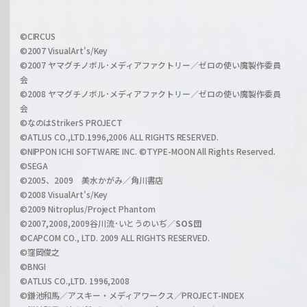
h
f
w
i
a
©CIRCUS
c
©2007 VisualArt's/Key
r
i
©2007 ヤマグチノボル･メディアファクトリー／ゼロの使い魔製作委員
z
会
a
©2008 ヤマグチノボル･メディアファクトリー／ゼロの使い魔製作委員
l
会
C
©なのはStrikerS PROJECT
h
©ATLUS CO.,LTD.1996,2006 ALL RIGHTS RESERVED.
a
©NIPPON ICHI SOFTWARE INC. ©TYPE-MOON All Rights Reserved.
n
©SEGA
©2005、2009 美水かがみ／角川書店
n
©2008 VisualArt's/Key
e
©2009 Nitroplus/Project Phantom
l
©2007,2008,2009谷川流･いとうのいぢ／
SOS団
©CAPCOM CO., LTD. 2009 ALL RIGHTS RESERVED.
©窪岡俊之
©BNGI
©ATLUS CO.,LTD. 1996,2008
©鎌池和馬／アスキー・メディアワークス／PROJECT-INDEX