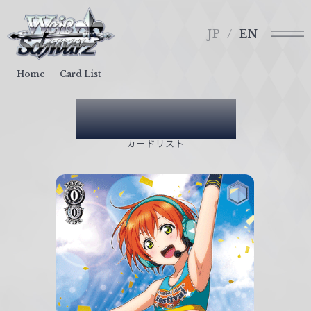
メ
ヴ
ニ
ァ
JP
EN
ュ
イ
ー
ス
Home
Card List
シ
ュ
Card List
ヴ
ァ
カードリスト
ル
ツ
｜
W
e
i
ß
S
c
h