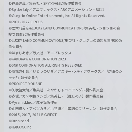
©遠藤達哉／集英社・SPY×FAMILY製作委員会
©Spider Lily／アニプレックス・ABCアニメーション・BS11
©GungHo Online Entertainment, Inc. All Rights Reserved.
©2001-2022 CIRCUS
©荒木飛呂彦&LUCKY LAND COMMUNICATIONS/集英社・ジョジョの奇
妙な冒険SC製作委員会
©LUCKY LAND COMMUNICATIONS/集英社・ジョジョの奇妙な冒険SO製
作委員会
©はまじあき／芳文社・アニプレックス
©KADOKAWA CORPORATION 2023
©SNK CORPORATION ALL RIGHTS RESERVED.
©高橋弥七郎／いとうのいぢ／アスキー･メディアワークス／『灼眼のシ
ャナF』製作委員会
©PROJECT YOHANE
©矢吹健太朗／集英社・あやかしトライアングル製作委員会
©赤坂アカ×横槍メンゴ／集英社・【推しの子】製作委員会
©Pyramid,Inc.／成子坂製作所
©山田鐘人・アベツカサ／小学館／「葬送のフリーレン」製作委員会
©2015, 2017, 2021 BIGWEST
©Bushiroad
©HAKAMA Inc