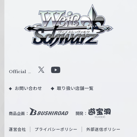
ヴ
ァ
イ
ス
シ
ュ
ヴ
ァ
ル
Official
X
Y
ツ
o
｜
お問い合わせ
取り扱い店舗一覧
u
W
T
e
u
i
b
商品企画：
開発：
ß
e
S
O
運営会社
プライバシーポリシー
外部送信ポリシー
c
f