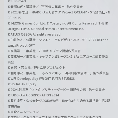
©Bushiroad
©春場ねぎ・講談社／「五等分の花嫁∽」製作委員会
©2022 鴨志田 一/KADOKAWA/青ブタ Project ©CLAMP・ST/講談社・N
EP・NHK
© NEXON Games Co., Ltd. & Yostar, Inc. All Rights Reserved. THE ID
OLM@STER™& ©Bandai Namco Entertainment Inc.
©ATLUS ©SEGA All rights reserved.
©臼井儀人／双葉社・シンエイ・テレビ朝日・ADK 1993-2024 ©Front
wing/Project GPT
©高橋陽一／集英社・2018キャプテン翼製作委員会
©高橋陽一／集英社・キャプテン翼シーズン２ ジュニアユース編製作委
員会
©あfろ・芳文社／野外活動プロジェクト
©和月伸宏／集英社・「るろうに剣心 －明治剣客浪漫譚－」製作委員会
©WFS Developed by WRIGHT FLYER STUDIOS
©VISUAL ARTS/Key
©2024 劇場版「ウマ娘 プリティーダービー 新時代の扉」製作委員会
©KADOKAWA CORPORATION 2024
©長月達平・株式会社KADOKAWA刊／Re:ゼロから始める異世界生活2製
作委員会
©東映アニメーション
©プロジェクトラブライブ！蓮ノ空女学院スクールアイドルクラブ