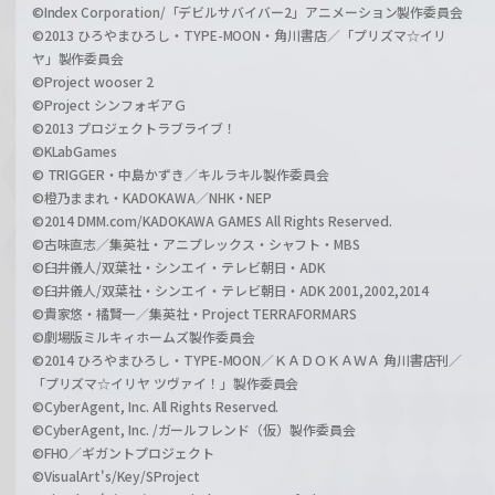
©Index Corporation/「デビルサバイバー2」アニメーション製作委員会
©2013 ひろやまひろし・TYPE-MOON・角川書店／「プリズマ☆イリ
ヤ」製作委員会
©Project wooser 2
©Project シンフォギアＧ
©2013 プロジェクトラブライブ！
©KLabGames
© TRIGGER・中島かずき／キルラキル製作委員会
©橙乃ままれ・KADOKAWA／NHK・NEP
©2014 DMM.com/KADOKAWA GAMES All Rights Reserved.
©古味直志／集英社・アニプレックス・シャフト・MBS
©臼井儀人/双葉社・シンエイ・テレビ朝日・ADK
©臼井儀人/双葉社・シンエイ・テレビ朝日・ADK 2001,2002,2014
©貴家悠・橘賢一／集英社・Project TERRAFORMARS
©劇場版ミルキィホームズ製作委員会
©2014 ひろやまひろし・TYPE-MOON／ＫＡＤＯＫＡＷＡ 角川書店刊／
「プリズマ☆イリヤ ツヴァイ！」製作委員会
©CyberAgent, Inc. All Rights Reserved.
©CyberAgent, Inc. /ガールフレンド（仮）製作委員会
©FHO／ギガントプロジェクト
©VisualArt's/Key/SProject