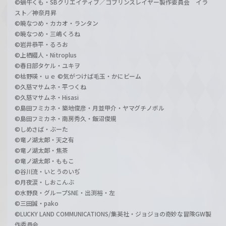
©蝸牛くも・SBクリエイティブ／ゴブリンスレイヤー製作委員会 イラ
スト／神奈月昇
©暁なつめ・カカオ・ランタン
©暁なつめ・三嶋くろね
©岩井恭平・るろお
©上栖綴人・Nitroplus
©春日部タケル・ユキヲ
©枯野瑛・ｕｅ ©気がつけば毛玉・かにビーム
©久慈マサムネ・平つくね
©久慈マサムネ・Hisasi
©島田フミカネ・築地俊彦・月並甲介・ヤマグチノボル
©島田フミカネ・南房秀久・飯沼俊規
©しめさば・ぶーた
©竜ノ湖太郎・天之有
©竜ノ湖太郎・焦茶
©竜ノ湖太郎・ももこ
©谷川流・いとうのいぢ
©月夜涙・しおこんぶ
©水野良・グループSNE・出渕裕・左
©三田誠・pako
©LUCKY LAND COMMUNICATIONS/集英社・ジョジョの奇妙な冒険GW製
作委員会