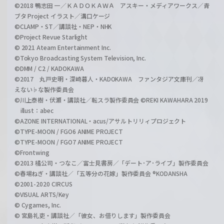
©2018 鴨志田 一／ＫＡＤＯＫＡＷＡ アスキー・メディアワークス／青
ブタ Project イラスト／溝口ケージ
©CLAMP・ST／講談社・NEP・NHK
©Project Revue Starlight
© 2021 Ateam Entertainment Inc.
©Tokyo Broadcasting System Television, Inc.
©DMM / C2 / KADOKAWA
©2017 丸戸史明・深崎暮人・KADOKAWA ファンタジア文庫刊／冴
えない♭な製作委員会
©川上泰樹・伏瀬・講談社／転スラ製作委員会 ©REKI KAWAHARA 2019
illust：abec
©AZONE INTERNATIONAL・acus/アサルトリリィプロジェクト
©TYPE-MOON / FGO6 ANIME PROJECT
©TYPE-MOON / FGO7 ANIME PROJECT
©Frontwing
©2013 橘公司・つなこ／富士見書房／「デート･ア･ライブ」製作委員会
©春場ねぎ・講談社／「五等分の花嫁」製作委員会 ®KODANSHA
©2001-2020 CIRCUS
©VISUAL ARTS/Key
© Cygames, Inc.
© 宮島礼吏・講談社／「彼女、お借りします」製作委員会