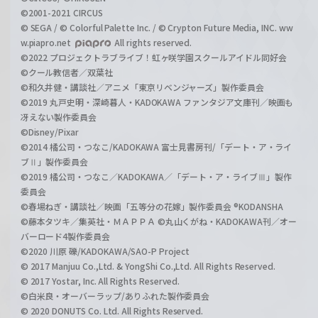
©2001-2021 CIRCUS
© SEGA / © Colorful Palette Inc. / © Crypton Future Media, INC. ww
w.piapro.net
All rights reserved.
©2022 プロジェクトラブライブ！虹ヶ咲学園スクールアイドル同好会
©クール教信者／双葉社
©和久井健・講談社／アニメ「東京リベンジャーズ」製作委員会
©2019 丸戸史明・深崎暮人・KADOKAWA ファンタジア文庫刊／映画も
冴えない製作委員会
©Disney/Pixar
©2014 橘公司・つなこ/KADOKAWA 富士見書房刊/「デート・ア・ライ
ブⅡ」製作委員会
©2019 橘公司・つなこ／KADOKAWA／「デート・ア・ライブⅢ」製作
委員会
©春場ねぎ・講談社／映画「五等分の花嫁」製作委員会 ®KODANSHA
©藤本タツキ／集英社・ＭＡＰＰＡ ©丸山くがね・KADOKAWA刊／オー
バーロード4製作委員会
©2020 川原 礫/KADOKAWA/SAO-P Project
© 2017 Manjuu Co.,Ltd. & YongShi Co.,Ltd. All Rights Reserved.
© 2017 Yostar, Inc. All Rights Reserved.
©白米良・オーバーラップ/ありふれた製作委員会
© 2020 DONUTS Co. Ltd. All Rights Reserved.