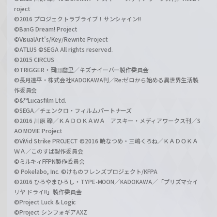
roject
©2016 プロジェクトラブライブ！サンシャイン!!
©BanG Dream! Project
©VisualArt's/Key/Rewrite Project
©ATLUS ©SEGA All rights reserved.
©2015 CIRCUS
©TRIGGER・岡田麿里／キズナイーバー製作委員会
©長月達平・株式会社KADOKAWA刊／Re:ゼロから始める異世界生活製
作委員会
©&™Lucasfilm Ltd.
©SEGA／チェンクロ・フィルムパートナーズ
©2016 川原 礫／ＫＡＤＯＫＡＷＡ アスキー・メディアワークス刊／S
AO MOVIE Project
©ViVid Strike PROJECT ©2016 暁なつめ・三嶋くろね／ＫＡＤＯＫＡ
ＷＡ／このすば製作委員会
©ミルキィFFPN製作委員会
© Pokelabo, Inc. ©けものフレンズプロジェクト/KFPA
©2016 ひろやまひろし・TYPE-MOON／KADOKAWA／「プリズマ☆イ
リヤ ドライ!!」製作委員会
©Project Luck & Logic
©Project シンフォギアAXZ