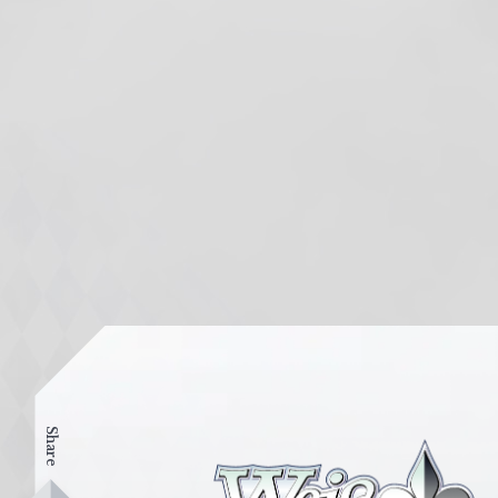
Share
ヴ
ァ