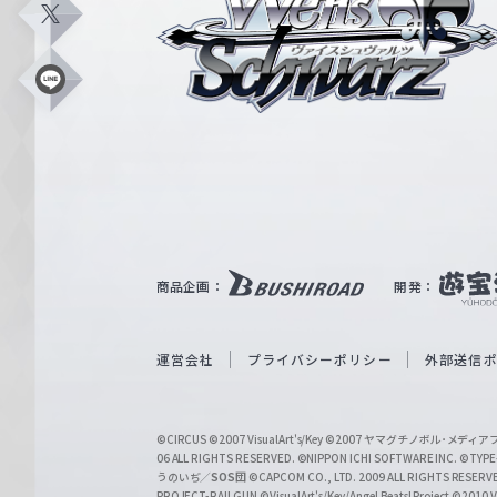
イ
X
ス
シ
L
i
ュ
n
e
ヴ
ァ
ル
ツ
｜
商品企画：
開発：
W
e
i
運営会社
プライバシーポリシー
外部送信
ß
S
©CIRCUS
©2007 VisualArt's/Key
©2007 ヤマグチノボル･メデ
c
06 ALL RIGHTS RESERVED.
©NIPPON ICHI SOFTWARE INC. ©TYPE-
うのいぢ／
SOS団
©CAPCOM CO., LTD. 2009 ALL RIGHTS RESERV
h
PROJECT-RAILGUN
©VisualArt's/Key/Angel Beats! Project
©2010 Vi