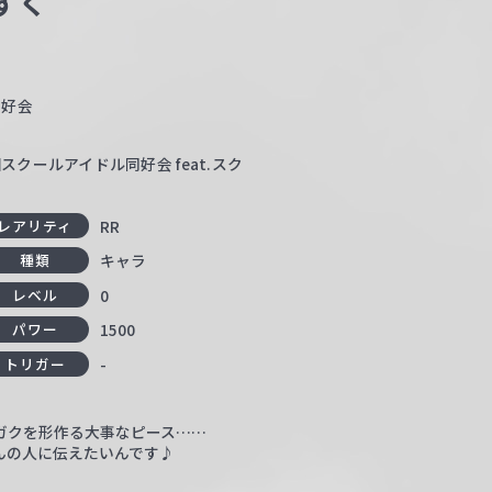
ずく
同好会
クールアイドル同好会 feat.スク
RR
レアリティ
キャラ
種類
0
レベル
1500
パワー
-
トリガー
ガクを形作る大事なピース……
んの人に伝えたいんです♪