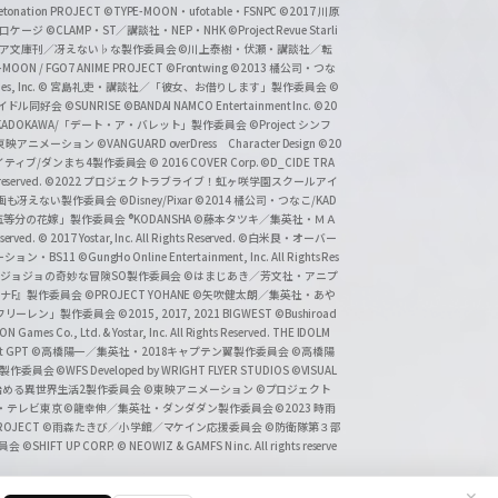
tonation PROJECT
©TYPE-MOON・ufotable・FSNPC
©2017 川原
溝口ケージ
©CLAMP・ST／講談社・NEP・NHK
©Project Revue Starli
タジア文庫刊／冴えない♭な製作委員会
©川上泰樹・伏瀬・講談社／転
-MOON / FGO7 ANIME PROJECT
©Frontwing
©2013 橘公司・つな
s, Inc.
© 宮島礼吏・講談社／「彼女、お借りします」製作委員会
©
アイドル同好会
©SUNRISE ©BANDAI NAMCO Entertainment Inc.
©20
/KADOKAWA/「デート・ア・バレット」製作委員会
©Project シンフ
東映アニメーション
©VANGUARD overDress Character Design ©20
イティブ/ダンまち4製作委員会
© 2016 COVER Corp.
©D_CIDE TRA
 reserved.
©2022 プロジェクトラブライブ！虹ヶ咲学園スクールアイ
／映画も冴えない製作委員会
©Disney/Pixar
©2014 橘公司・つなこ/KAD
分の花嫁」製作委員会 ®KODANSHA
©藤本タツキ／集英社・ＭＡ
eserved.
© 2017 Yostar, Inc. All Rights Reserved.
©白米良・オーバー
メーション・BS11
©GungHo Online Entertainment, Inc. All Rights Res
/集英社・ジョジョの奇妙な冒険SO製作委員会
©はまじあき／芳文社・アニプ
ナF』製作委員会
©PROJECT YOHANE
©矢吹健太朗／集英社・あや
フリーレン」製作委員会
©2015, 2017, 2021 BIGWEST
©Bushiroad
N Games Co., Ltd. & Yostar, Inc. All Rights Reserved. THE IDOLM
t GPT
©高橋陽一／集英社・2018キャプテン翼製作委員会
©高橋陽
」製作委員会
©WFS Developed by WRIGHT FLYER STUDIOS
©VISUAL
ら始める異世界生活2製作委員会
©東映アニメーション
©プロジェクト
会・テレビ東京
©龍幸伸／集英社・ダンダダン製作委員会
©2023 時雨
PROJECT
©雨森たきび／小学館／マケイン応援委員会
©防衛隊第３部
委員会
©SHIFT UP CORP.
© NEOWIZ & GAMFS N inc. All rights reserve