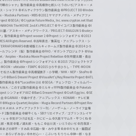
『灼眼のシャナ』製作委員会
©高橋弥七郎/いとうのいぢ/アスキー・メ
クス・シャフト
©ギルティクラウン製作委員会
©PROJECT DD ©Index
lex・Madoka Partners・MBS
©2012 ヤマグチノボル・メディアファ
ject
©SEGA / ©Crypton Future Media, Inc. www.crypton.net Illust
NANOHA The MOVIE 2nd A's PROJECT
©サイコパス製作委員会
©I
基／アスキー・メディアワークス／PROJECT-RAILGUN S
©sole;v
リヤ」製作委員会
©Project wooser 2
©Project シンフォギアＧ
©2013
 All Rights Reserved.
©古味直志／集英社・アニプレックス・シ
ERRAFORMARS
©劇場版ミルキィホームズ製作委員会
©2014 ひろ
nc. /ガールフレンド（仮）製作委員会
©FHO／ギガントプロジェクト
©Visu
et／Aniplex・Madoka Movie Project Rebellion
©矢吹健太朗・長谷
人」製作委員会
©Project シンフォギアＧＸ
©2015 プロジェクトラブ
-MOON・ufotable・FSNPC
©2015 ひろやまひろし・TYPE-MOON
おそ松さん製作委員会
©高橋留美子・小学館／NHK・NEP・ShoPro
©
ン!!
©BanG Dream! Project
©VisualArt's/Key/Rewrite Project
©ATL
活製作委員会
©&™Lucasfilm Ltd.
©SEGA／チェンクロ・フィルムパー
ＡＤＯＫＡＷＡ／このすば製作委員会
©ミルキィFFPN製作委員会
© Pokelab
roject シンフォギアAXZ
©BanG Dream! Project
©Craft Egg Inc.
©SE
員会
©GAINAX・中島かずき／アニプレックス・KONAMI・テレビ東
!
©Magica Quartet/Aniplex・Magia Record Partners
©Project Rev
ＡＤＯＫＡＷＡ メディアファクトリー刊／ノーゲーム・ノーライフ全権
ード2製作委員会
©蝸牛くも・SBクリエイティブ／ゴブリンスレイヤ
・ｕｅ ©気がつけば毛玉・かにビーム
©久慈マサムネ・平つくね
©
太郎・焦茶
©竜ノ湖太郎・ももこ
©谷川流・いとうのいぢ
©月夜涙・
©あざの耕平・すみ兵 ©石踏一榮・みやま零
©井中だちま・飯田ぽ
一・あらいずみるい
©木村心一・こぶいち むりりん
©榊一郎・なま