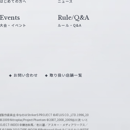
はじめての方へ
ニュース
Events
Rule/Q&A
大会・イベント
ルール・Q&A
お問い合わせ
取り扱い店舗一覧
い魔製作委員会
©なのはStrikerS PROJECT
©ATLUS CO.,LTD.1996,20
©2009 Nitroplus/Project Phantom
©2007,2008,2009谷川流･いと
CT-INDEX
©鎌池和馬／冬川基／アスキー・メディアワークス／
京
©1999-2010 TYPE-MOON
©Bushiroad illust:たにはらなつき(EDE