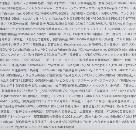
築地俊彦・駒都え～じ
©柳実冬貴・切符
©羊太郎・三嶋くろね
©諸星悠・甘味みきひろ
©NANOHA De
t
©2018 鴨志田 一／ＫＡＤＯＫＡＷＡ アスキー・メディアワークス／青ブタ Project イラスト／
Television, Inc.
©DMM / C2 / KADOKAWA
©2017 丸戸史明・深崎暮人・KADOKAWA ファン
INTERNATIONAL・acus/アサルトリリィプロジェクト
©TYPE-MOON / FGO6 ANIME PROJECT
©TYPE
社／「五等分の花嫁」製作委員会 ®KODANSHA
©2001-2020 CIRCUS
©VISUAL ARTS/Key
© Cygame
／集英社・かぐや様は告らせたい製作委員会
©2020 プロジェクトラブライブ！虹ヶ咲学園スクール
asm製作委員会
©VISUAL ARTS/Key/「神様になった日」Project
©2020 東出祐一郎・橘公司・NOCO
春場ねぎ・講談社／「五等分の花嫁∬」製作委員会 ®KODANSHA
©葦原大介／集英社・テレビ朝日・
な孫の手/MFブックス/「無職転生」製作委員会
©irodori ent post
© MARVEL
©大森藤ノ・SBクリエ
EGA / © Colorful Palette Inc. / © Crypton Future Media, INC. www.piapro.net
All rights
東京リベンジャーズ」製作委員会
©2019 丸戸史明・深崎暮人・KADOKAWA ファンタジア文庫刊
9 橘公司・つなこ／KADOKAWA／「デート・ア・ライブⅢ」製作委員会
©春場ねぎ・講談社／映画「五等
2020 川原 礫/KADOKAWA/SAO-P Project
© 2017 Manjuu Co.,Ltd. & YongShi Co.,Ltd. All Rights R
eserved.
©遠藤達哉／集英社・SPY×FAMILY製作委員会
©Spider Lily／アニプレックス・ABCアニ
UNICATIONS/集英社・ジョジョの奇妙な冒険SC製作委員会
©LUCKY LAND COMMUNICATIONS
ALL RIGHTS RESERVED.
©高橋弥七郎／いとうのいぢ／アスキー･メディアワークス／『灼眼のシャ
【推しの子】製作委員会
©Pyramid,Inc.／成子坂製作所
©山田鐘人・アベツカサ／小学館／「葬送の
」製作委員会
©2022 鴨志田 一/KADOKAWA/青ブタ Project ©CLAMP・ST/講談社・NEP・NHK
© NEXO
rights reserved.
©臼井儀人／双葉社・シンエイ・テレビ朝日・ADK 1993-2024 ©Frontwing/Projec
©あfろ・芳文社／野外活動プロジェクト
©和月伸宏／集英社・「るろうに剣心 －明治剣客浪漫譚－
」製作委員会
©KADOKAWA CORPORATION 2024
©長月達平・株式会社KADOKAWA刊／Re:ゼロか
・講談社／「甘神さんちの縁結び」製作委員会
©真島ヒロ・上田敦夫・講談社／FT100YQ製作委員
／劇場版「オーバーロード」聖王国編製作委員会
© 2023 あおぎり高校 / viviON, inc.
©NANOHA 20th 
k you!! 製作委員会
©長月達平・株式会社KADOKAWA刊／Re:ゼロから始める異世界生活3製作
ZER Film Projekt
©GIRLS und PANZER Finale Projekt