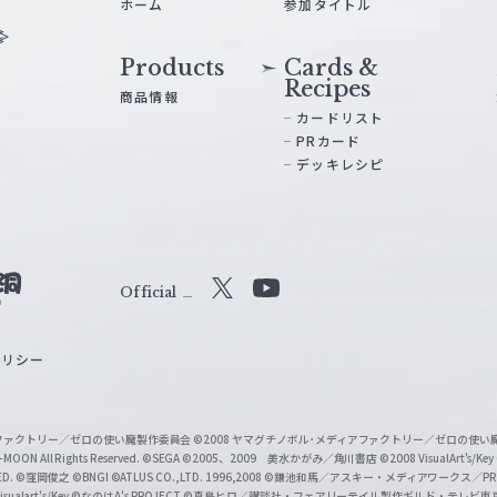
ホーム
参加タイトル
Products
Cards &
Recipes
商品情報
カードリスト
PRカード
デッキレシピ
Official
X
Y
o
ポリシー
u
T
u
ィアファクトリー／ゼロの使い魔製作委員会
©2008 ヤマグチノボル･メディアファクトリー／ゼロの使
b
MOON All Rights Reserved.
©SEGA
©2005、2009 美水かがみ／角川書店
©2008 VisualArt's/Key
ED.
©窪岡俊之
©BNGI
©ATLUS CO.,LTD. 1996,2008
©鎌池和馬／アスキー・メディアワークス／PROJE
e
sualart's/Key
©なのはA's PROJECT
©真島ヒロ／講談社・フェアリーテイル製作ギルド・テレビ東