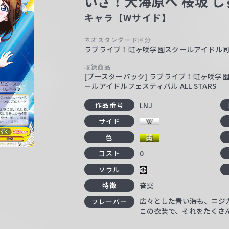
いざ！大海原へ 桜坂 し
キャラ【Wサイド】
ネオスタンダード区分
ラブライブ！虹ヶ咲学園スクールアイドル
収録商品
[ブースターパック] ラブライブ！虹ヶ咲学園ス
ールアイドルフェスティバル ALL STARS
LNJ
作品番号
サイド
色
0
コスト
ソウル
音楽
特徴
広々とした青い海も、ニジ
フレーバー
この衣装で、それをたくさ