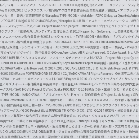
／アスキー・メディアワークス／PROJECT-INDEX II
©高橋弥七郎/アスキー・メディアワークス/
O
/Key
©2009,2011 ビックウエスト／劇場版マクロスＦ製作委員会
©西尾維新／講談社・アニプレッ
f
いいち・角川書店／東雲研究所
©Nitroplus/TYPE-MOON・ufotable・FZPC
©Magica Quartet/Anip
I／PROJECT iM@S
©2012 MAGES./5pb./Nitroplus
©川原 礫／アスキー・メディアワークス／AW Pro
f
ー・メディアワークス／SAO Project
©vividred project・MBS ©2013 プロジェクトラブライブ！
©
i
オケアノス／「翠星のガルガンティア」製作委員会
©2013 Nippon Ichi Software, Inc.
©鎌池和馬／冬川
イバー2」アニメーション製作委員会
©2013 ひろやまひろし・TYPE-MOON・角川書店／「プリズマ☆イ
c
ずき／キルラキル製作委員会
©橙乃ままれ・KADOKAWA／NHK・NEP
©2014 DMM.com/KADOKAWA GAMES
井儀人/双葉社・シンエイ・テレビ朝日・ADK 2001,2002,2014
©貴家悠・橘賢一／集英社・Project T
i
リズマ☆イリヤ ツヴァイ！」製作委員会
©CyberAgent, Inc. All Rights Reserved.
©CyberAgent, I
a
©2014 川原 礫／ＫＡＤＯＫＡＷＡ アスキー・メディアワークス刊／SAOⅡ Project
©Magica Quart
CINDERELLA ©PROJECT DD3
©VisualArt's/Key/Charlotte Project
©諫山創・講談社／「進撃の巨
l
DOKAWA All Rights Reserved.
© 2014, 2015 SQUARE ENIX CO., LTD. All Rights Reserved.
©TYPE
会
©2016 DMM.com POWERCHORD STUDIO / C2 / KADOKAWA All Rights Reserved.
©赤塚不二夫／
C
DOKAWA アスキー・メディアワークス刊／AWIB Project
©2016 プロジェクトラブライブ！サンシャイ
h
田麿里／キズナイーバー製作委員会
©長月達平・株式会社KADOKAWA刊／Re:ゼロから始める異世界生
／SAO MOVIE Project
©ViVid Strike PROJECT ©2016 暁なつめ・三嶋くろね／Ｋ
a
・TYPE-MOON／KADOKAWA／「プリズマ☆イリヤ ドライ!!」製作委員会
©Project Luck & Logic
©P
NOHA Reflection PROJECT
©2017 暁なつめ・三嶋くろね／ＫＡＤＯＫＡＷＡ／このすば２製作委
n
冴えない製作委員会
©東出祐一郎・TYPE-MOON / FAPC
©2017 プロジェクトラブライブ！サンシャイン!
n
クス／GGO Project illust.黒星紅白
TM ©TOHO CO., LTD.
©2014 榎宮祐・株式会社Ｋ
タダヒロ／集英社・ゆらぎ荘の幽奈さん製作委員会
©丸山くがね・ＫＡＤＯＫＡＷＡ刊／オーバーロ
e
©暁なつめ・三嶋くろね
©岩井恭平・るろお
©上栖綴人・Nitroplus
©春日部タケル・ユキヲ
©枯野瑛
グチノボル
©島田フミカネ・南房秀久・飯沼俊規
©しめさば・ぶーた
©竜ノ湖太郎・天之有
©竜ノ湖
l
LUCKY LAND COMMUNICATIONS/集英社・ジョジョの奇妙な冒険GW製作委員会
©葵せきな・狗神煌
みやま零 ©春日みかげ・みやま零・深井涼介
©賀東招二・四季童子
©賀東招二・なかじまゆか
©神坂