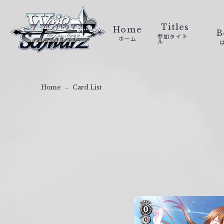
ヴ
ァ
Titles
Home
B
参加タイト
ホーム
イ
ル
ス
シ
ュ
Home
Card List
ヴ
ァ
ル
ツ
｜
W
e
i
ß
S