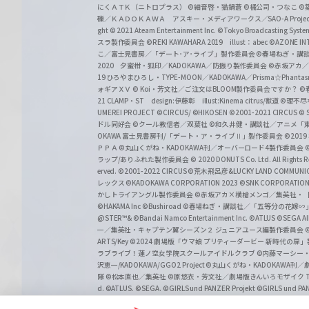
にくＡＴＫ（ニトロプラス）
©細音啓・猫鍋蒼
©橘公司・つなこ
©
礫／ＫＡＤＯＫＡＷＡ アスキー・メディアワークス／SAO-A Projec
ght
© 2021 Ateam Entertainment Inc.
©Tokyo Broadcasting System 
スラ製作委員会 ©REKI KAWAHARA 2019 illust：abec
©AZONE 
こ／富士見書房／「デート･ア･ライブ」製作委員会
©春場ねぎ・講談
2020 夕蜜柑・狐印／KADOKAWA／防振り製作委員会
©赤坂アカ
19 ひろやまひろし・TYPE-MOON／KADOKAWA／Prisma☆Phant
ォギアＸＶ
© Koi・芳文社／ご注文はBLOOM製作委員会ですか？
©
21 CLAMP・ST design:伊藤彰 illust:Kinema citrus/獣道
©理不尽
UMEREI PROJECT
©CIRCUS/ ©HIKOSEN
©2001-2021 CIRCUS
© S
ドル同好会
©クール教信者／双葉社
©和久井健・講談社／アニメ「
OKAWA 富士見書房刊/「デート・ア・ライブⅡ」製作委員会
©201
ＰＰＡ ©丸山くがね・KADOKAWA刊／オーバーロード4製作委員会
©
ラップ/ありふれた製作委員会
© 2020 DONUTS Co. Ltd. All Rights R
erved.
©2001-2022 CIRCUS
©荒木飛呂彦&LUCKY LAND COMM
レックス
©KADOKAWA CORPORATION 2023
©SNK CORPORATION 
かしトライアングル製作委員会
©赤坂アカ×横槍メンゴ／集英社・
©HAKAMA Inc
©Bushiroad
©春場ねぎ・講談社／「五等分の花嫁∽
@STER™& ©Bandai Namco Entertainment Inc.
©ATLUS ©SEGA All 
一／集英社・キャプテン翼シーズン２ ジュニアユース編製作委員会
ARTS/Key
©2024 劇場版「ウマ娘 プリティーダービー 新時代の扉
ラブライブ！蓮ノ空女学院スクールアイドルクラブ
©内藤マーシー
沢恵一/KADOKAWA/GGO2 Project
©丸山くがね・KADOKAWA刊
隊 ©松本直也／集英社
©原悠衣・芳文社／劇場版きんいろモザイク Than
d.
©ATLUS. ©SEGA.
©GIRLS und PANZER Projekt
©GIRLS und PAN