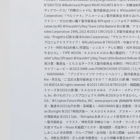
w
N'S NOTES)
©Bushiroad/Project MILKY HOLMES
©カラー
©鎌池和馬
ディアワークス/『灼眼のシャナII』製作委員会/ＭＢＳ
©VisualArt's
a
Corporation/「ペルソナ４」アニメーション製作委員会
©あらゐけ
クトリー／ゼロの使い魔Ｆ製作委員会
©Project シンフォギア
©BNG
r
ration by KEI
©VisualArt's/Key/Team Little Busters!
©川原 礫／アスキ
z
ndex Corporation 1996,2011
©2013 CIRCUS/D.C.III製作委員会
©
iola／Progetto 幻影太陽
©Index Corporation/「デビルサバ
プロジェクトラブライブ！
©KLabGames
© TRIGGER・中島か
ャフト・MBS
©臼井儀人/双葉社・シンエイ・テレビ朝日・ADK
©臼
やまひろし・TYPE-MOON／ＫＡＤＯＫＡＷＡ 角川書店刊／「プ
alArt's/Key/SProject
©VisualArt's/Key/Team Little Busters! Refrain
見沙貴／集英社・とらぶるダークネス製作委員会
©BNEI／PROJECT 
ライブ！ムービー
©2015 DMM.com POWERCHORD STUDIO / C2 / KA
／KADOKAWA／「プリズマ☆イリヤ ツヴァイ ヘルツ！」製作委員
Koi・芳文社／ご注文は製作委員会ですか？？
©2015 川原 礫／KA
US ©SEGA All rights reserved.
©2015 CIRCUS
©TRIGGER・岡
トナーズ
©2016 川原 礫／ＫＡＤＯＫＡＷＡ アスキー・メディアワークス刊
o, Inc. ©けものフレンズプロジェクト/KFPA
©2016 ひろやまひろし
GA／ ©Crypton Future Media, INC. www.piapro.net
©NA
京・電通
©2015丸戸史明・深崎暮人・KADOKAWA 富士見書房／
ue Starlight
©2017 時雨沢恵一／ＫＡＤＯＫＡＷＡ アスキー・メディアワー
代理委員会
©2011 5pb.／Nitroplus 未来ガジェット研究所
©ミウラ
ー製作委員会 イラスト／神奈月昇
©暁なつめ・カカオ・ランタン
久慈マサムネ・Hisasi
©島田フミカネ・築地俊彦・月並甲介・ヤマ
しおこんぶ
©水野良・グループSNE・出渕裕・左
©三田誠・pako
©
ち。
©恵比須清司・ぎん太郎
©鏡貴也・とよた瑣織
©春日みかげ・