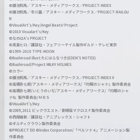
©鎌池和馬／アスキー・メディアワークス／PROJECT-INDEX
©鎌池和馬／冬川基／アスキー・メディアワークス／PROJECT-RAILGU
N
©VisualArt's/Key/Angel Beats! Project
©2010 Visualart's/Key
©なのはA's PROJECT
©真島ヒロ／講談社・フェアリーテイル製作ギルド・テレビ東京
©1999-2010 TYPE-MOON
©Bushiroad illust:たにはらなつき(EDEN'S NOTES)
©Bushiroad/Project MILKY HOLMES
©カラー
©鎌池和馬／アスキー・メディアワークス／PROJECT-INDEX II
©高橋弥七郎/アスキー・メディアワークス/『灼眼のシャナ』製作委員会
©高橋弥七郎/いとうのいぢ/アスキー・メディアワークス/『灼眼のシャ
ナII』製作委員会/ＭＢＳ
©VisualArt's/Key
©2009,2011 ビックウエスト／劇場版マクロスＦ製作委員会
©西尾維新／講談社・アニプレックス・シャフト
©ギルティクラウン製作委員会
©PROJECT DD ©Index Corporation/「ペルソナ４」アニメーション製
作委員会