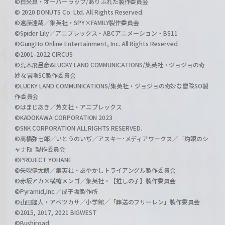
©白米良・オーバーラップ/ありふれた製作委員会
© 2020 DONUTS Co. Ltd. All Rights Reserved.
©遠藤達哉／集英社・SPY×FAMILY製作委員会
©Spider Lily／アニプレックス・ABCアニメーション・BS11
©GungHo Online Entertainment, Inc. All Rights Reserved.
©2001-2022 CIRCUS
©荒木飛呂彦&LUCKY LAND COMMUNICATIONS/集英社・ジョジョの奇
妙な冒険SC製作委員会
©LUCKY LAND COMMUNICATIONS/集英社・ジョジョの奇妙な冒険SO製
作委員会
©はまじあき／芳文社・アニプレックス
©KADOKAWA CORPORATION 2023
©SNK CORPORATION ALL RIGHTS RESERVED.
©高橋弥七郎／いとうのいぢ／アスキー･メディアワークス／『灼眼のシ
ャナF』製作委員会
©PROJECT YOHANE
©矢吹健太朗／集英社・あやかしトライアングル製作委員会
©赤坂アカ×横槍メンゴ／集英社・【推しの子】製作委員会
©Pyramid,Inc.／成子坂製作所
©山田鐘人・アベツカサ／小学館／「葬送のフリーレン」製作委員会
©2015, 2017, 2021 BIGWEST
©Bushiroad