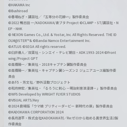
©HAKAMA Inc
©Bushiroad
©春場ねぎ・講談社／「五等分の花嫁∽」製作委員会
©2022 鴨志田 一/KADOKAWA/青ブタ Project ©CLAMP・ST/講談社・N
EP・NHK
© NEXON Games Co., Ltd. & Yostar, Inc. All Rights Reserved. THE ID
OLM@STER™& ©Bandai Namco Entertainment Inc.
©ATLUS ©SEGA All rights reserved.
©臼井儀人／双葉社・シンエイ・テレビ朝日・ADK 1993-2024 ©Front
wing/Project GPT
©高橋陽一／集英社・2018キャプテン翼製作委員会
©高橋陽一／集英社・キャプテン翼シーズン２ ジュニアユース編製作委
員会
©あfろ・芳文社／野外活動プロジェクト
©和月伸宏／集英社・「るろうに剣心 －明治剣客浪漫譚－」製作委員会
©WFS Developed by WRIGHT FLYER STUDIOS
©VISUAL ARTS/Key
©2024 劇場版「ウマ娘 プリティーダービー 新時代の扉」製作委員会
©KADOKAWA CORPORATION 2024
©長月達平・株式会社KADOKAWA刊／Re:ゼロから始める異世界生活2製
作委員会