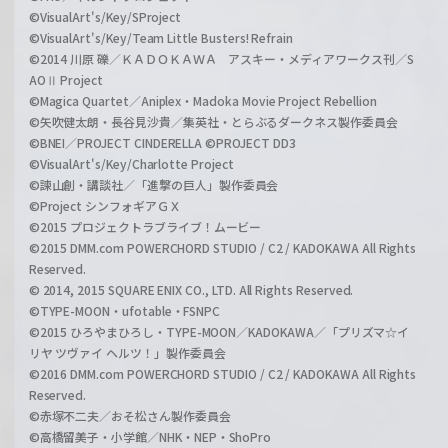
©VisualArt's/Key/SProject
©VisualArt's/Key/Team Little Busters! Refrain
©2014 川原 礫／ＫＡＤＯＫＡＷＡ アスキー・メディアワークス刊／S
AOⅡ Project
©Magica Quartet／Aniplex・Madoka Movie Project Rebellion
©矢吹健太朗・長谷見沙貴／集英社・とらぶるダークネス製作委員会
©BNEI／PROJECT CINDERELLA ©PROJECT DD3
©VisualArt's/Key/Charlotte Project
©諫山創・講談社／「進撃の巨人」製作委員会
©Project シンフォギアＧＸ
©2015 プロジェクトラブライブ！ムービー
©2015 DMM.com POWERCHORD STUDIO / C2 / KADOKAWA All Rights
Reserved.
© 2014, 2015 SQUARE ENIX CO., LTD. All Rights Reserved.
©TYPE-MOON・ufotable・FSNPC
©2015 ひろやまひろし・TYPE-MOON／KADOKAWA／「プリズマ☆イ
リヤ ツヴァイ ヘルツ！」製作委員会
©2016 DMM.com POWERCHORD STUDIO / C2 / KADOKAWA All Rights
Reserved.
©赤塚不二夫／おそ松さん製作委員会
©高橋留美子・小学館／NHK・NEP・ShoPro