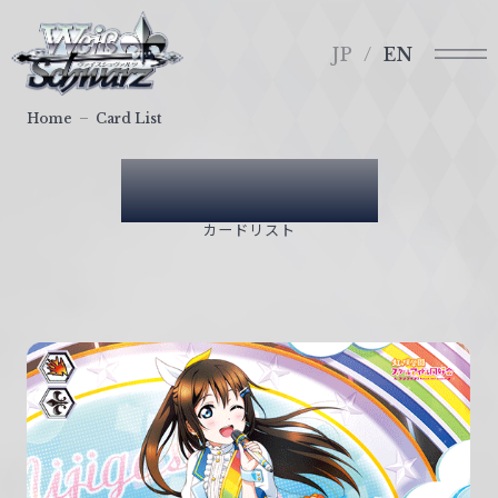
メ
ヴ
ニ
ァ
JP
EN
ュ
イ
ー
ス
Home
Card List
シ
ュ
Card List
ヴ
ァ
カードリスト
ル
ツ
｜
W
e
i
ß
S
c
h