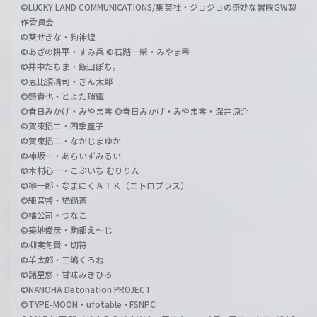
©LUCKY LAND COMMUNICATIONS/集英社・ジョジョの奇妙な冒険GW製
作委員会
©葵せきな・狗神煌
©あざの耕平・すみ兵 ©石踏一榮・みやま零
©井中だちま・飯田ぽち。
©恵比須清司・ぎん太郎
©鏡貴也・とよた瑣織
©春日みかげ・みやま零 ©春日みかげ・みやま零・深井涼介
©賀東招二・四季童子
©賀東招二・なかじまゆか
©神坂一・あらいずみるい
©木村心一・こぶいち むりりん
©榊一郎・なまにくＡＴＫ（ニトロプラス）
©細音啓・猫鍋蒼
©橘公司・つなこ
©築地俊彦・駒都え～じ
©柳実冬貴・切符
©羊太郎・三嶋くろね
©諸星悠・甘味みきひろ
©NANOHA Detonation PROJECT
©TYPE-MOON・ufotable・FSNPC