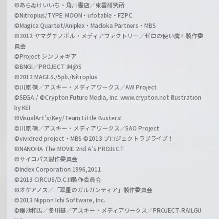
©あらゐけいいち・角川書店／東雲研究所
©Nitroplus/TYPE-MOON・ufotable・FZPC
©Magica Quartet/Aniplex・Madoka Partners・MBS
©2012 ヤマグチノボル・メディアファクトリー／ゼロの使い魔Ｆ製作委
員会
©Project シンフォギア
©BNGI／PROJECT iM@S
©2012 MAGES./5pb./Nitroplus
©川原 礫／アスキー・メディアワークス／AW Project
©SEGA / ©Crypton Future Media, Inc. www.crypton.net Illustration
by KEI
©VisualArt's/Key/Team Little Busters!
©川原 礫／アスキー・メディアワークス／SAO Project
©vividred project・MBS ©2013 プロジェクトラブライブ！
©NANOHA The MOVIE 2nd A's PROJECT
©サイコパス製作委員会
©Index Corporation 1996,2011
©2013 CIRCUS/D.C.III製作委員会
©オケアノス／「翠星のガルガンティア」製作委員会
©2013 Nippon Ichi Software, Inc.
©鎌池和馬／冬川基／アスキー・メディアワークス／PROJECT-RAILGU