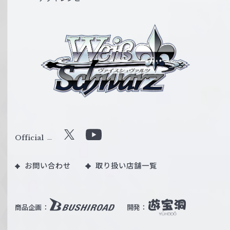
ヴ
ァ
イ
ス
シ
ュ
ヴ
ァ
ル
Official
X
Y
ツ
o
｜
お問い合わせ
取り扱い店舗一覧
u
W
T
e
u
i
b
商品企画：
開発：
ß
e
S