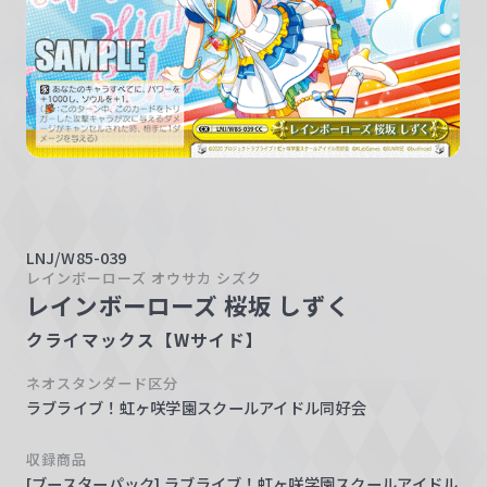
w
a
r
z
LNJ/W85-039
レインボーローズ オウサカ シズク
レインボーローズ 桜坂 しずく
クライマックス【Wサイド】
ネオスタンダード区分
ラブライブ！虹ヶ咲学園スクールアイドル同好会
収録商品
[ブースターパック] ラブライブ！虹ヶ咲学園スクールアイドル