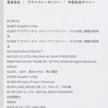
O
運営会社
プライバシーポリシー
外部送信ポリシー
c
f
h
f
w
i
a
©CIRCUS
c
©2007 VisualArt's/Key
r
i
©2007 ヤマグチノボル･メディアファクトリー／ゼロの使い魔製作委員
z
会
a
©2008 ヤマグチノボル･メディアファクトリー／ゼロの使い魔製作委員
l
会
C
©なのはStrikerS PROJECT
h
©ATLUS CO.,LTD.1996,2006 ALL RIGHTS RESERVED.
a
©NIPPON ICHI SOFTWARE INC. ©TYPE-MOON All Rights Reserved.
n
©SEGA
©2005、2009 美水かがみ／角川書店
n
©2008 VisualArt's/Key
e
©2009 Nitroplus/Project Phantom
l
©2007,2008,2009谷川流･いとうのいぢ／
SOS団
©CAPCOM CO., LTD. 2009 ALL RIGHTS RESERVED.
©窪岡俊之
©BNGI
©ATLUS CO.,LTD. 1996,2008