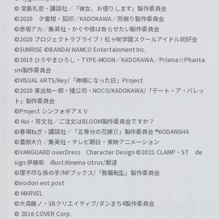
© 宮島礼吏・講談社／「彼女、お借りします」製作委員会
©2020 夕蜜柑・狐印／KADOKAWA／防振り製作委員会
©赤坂アカ／集英社・かぐや様は告らせたい製作委員会
©2020 プロジェクトラブライブ！虹ヶ咲学園スクールアイドル同好会
©SUNRISE ©BANDAI NAMCO Entertainment Inc.
©2019 ひろやまひろし・TYPE-MOON／KADOKAWA／Prisma☆Phanta
sm製作委員会
©VISUAL ARTS/Key/「神様になった日」Project
©2020 東出祐一郎・橘公司・NOCO/KADOKAWA/「デート・ア・バレッ
ト」製作委員会
©Project シンフォギアＸＶ
© Koi・芳文社／ご注文はBLOOM製作委員会ですか？
©春場ねぎ・講談社／「五等分の花嫁∬」製作委員会 ®KODANSHA
©葦原大介／集英社・テレビ朝日・東映アニメーション
©VANGUARD overDress Character Design ©2021 CLAMP・ST de
sign:伊藤彰 illust:Kinema citrus/獣道
©理不尽な孫の手/MFブックス/「無職転生」製作委員会
©irodori ent post
© MARVEL
©大森藤ノ・SBクリエイティブ/ダンまち4製作委員会
© 2016 COVER Corp.