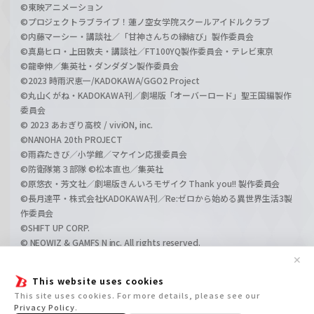
©東映アニメーション
©プロジェクトラブライブ！蓮ノ空女学院スクールアイドルクラブ
©内藤マーシー・講談社／「甘神さんちの縁結び」製作委員会
©真島ヒロ・上田敦夫・講談社／FT100YQ製作委員会・テレビ東京
©龍幸伸／集英社・ダンダダン製作委員会
©2023 時雨沢恵一/KADOKAWA/GGO2 Project
©丸山くがね・KADOKAWA刊／劇場版「オーバーロード」聖王国編製作
委員会
© 2023 あおぎり高校 / viviON, inc.
©NANOHA 20th PROJECT
©雨森たきび／小学館／マケイン応援委員会
©防衛隊第３部隊 ©松本直也／集英社
©原悠衣・芳文社／劇場版きんいろモザイク Thank you!! 製作委員会
©長月達平・株式会社KADOKAWA刊／Re:ゼロから始める異世界生活3製
作委員会
©SHIFT UP CORP.
© NEOWIZ & GAMFS N inc. All rights reserved.
©ATLUS. ©SEGA.
✕
©GIRLS und PANZER Projekt
This website uses cookies
©GIRLS und PANZER Film Projekt
This site uses cookies. For more details, please see our
©GIRLS und PANZER Finale Projekt
Privacy Policy
.