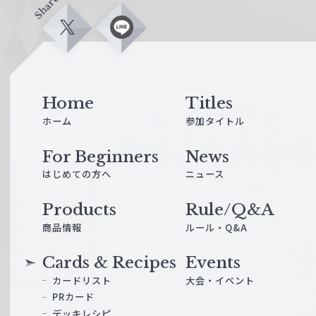
Share
X
L
i
n
e
Home
Titles
ホーム
参加タイトル
For Beginners
News
はじめての方へ
ニュース
Products
Rule/Q&A
商品情報
ルール・Q&A
Cards & Recipes
Events
カードリスト
大会・イベント
PRカード
デッキレシピ