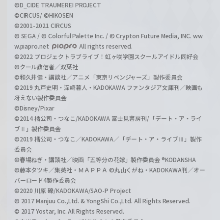
©D_CIDE TRAUMEREI PROJECT
©CIRCUS/ ©HIKOSEN
©2001-2021 CIRCUS
© SEGA / © Colorful Palette Inc. / © Crypton Future Media, INC. ww
w.piapro.net
All rights reserved.
©2022 プロジェクトラブライブ！虹ヶ咲学園スクールアイドル同好会
©クール教信者／双葉社
©和久井健・講談社／アニメ「東京リベンジャーズ」製作委員会
©2019 丸戸史明・深崎暮人・KADOKAWA ファンタジア文庫刊／映画も
冴えない製作委員会
©Disney/Pixar
©2014 橘公司・つなこ/KADOKAWA 富士見書房刊/「デート・ア・ライ
ブⅡ」製作委員会
©2019 橘公司・つなこ／KADOKAWA／「デート・ア・ライブⅢ」製作
委員会
©春場ねぎ・講談社／映画「五等分の花嫁」製作委員会 ®KODANSHA
©藤本タツキ／集英社・ＭＡＰＰＡ ©丸山くがね・KADOKAWA刊／オー
バーロード4製作委員会
©2020 川原 礫/KADOKAWA/SAO-P Project
© 2017 Manjuu Co.,Ltd. & YongShi Co.,Ltd. All Rights Reserved.
© 2017 Yostar, Inc. All Rights Reserved.