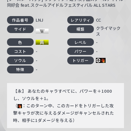
同好会 feat.スクールアイドルフェスティバル ALL STARS
LNJ
CC
作品番号
レアリティ
クライマック
サイド
種類
ス
-
色
レベル
-
-
コスト
パワー
-
ソウル
トリガー
-
特徴
【永】 あなたのキャラすべてに、パワーを＋1000
し、ソウルを＋1。
（
：このターン中、このカードをトリガーした攻
撃キャラが次に与えるダメージがキャンセルされた
時、相手に1ダメージを与える）