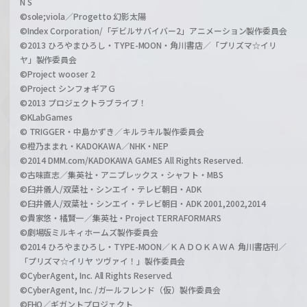
N S
©sole;viola／Progetto 幻影太陽
©Index Corporation/「デビルサバイバー2」アニメーション製作委員会
©2013 ひろやまひろし・TYPE-MOON・角川書店／「プリズマ☆イリ
ヤ」製作委員会
©Project wooser 2
©Project シンフォギアＧ
©2013 プロジェクトラブライブ！
©KLabGames
© TRIGGER・中島かずき／キルラキル製作委員会
©橙乃ままれ・KADOKAWA／NHK・NEP
©2014 DMM.com/KADOKAWA GAMES All Rights Reserved.
©古味直志／集英社・アニプレックス・シャフト・MBS
©臼井儀人/双葉社・シンエイ・テレビ朝日・ADK
©臼井儀人/双葉社・シンエイ・テレビ朝日・ADK 2001,2002,2014
©貴家悠・橘賢一／集英社・Project TERRAFORMARS
©劇場版ミルキィホームズ製作委員会
©2014 ひろやまひろし・TYPE-MOON／ＫＡＤＯＫＡＷＡ 角川書店刊／
「プリズマ☆イリヤ ツヴァイ！」製作委員会
©CyberAgent, Inc. All Rights Reserved.
©CyberAgent, Inc. /ガールフレンド（仮）製作委員会
©FHO／ギガントプロジェクト