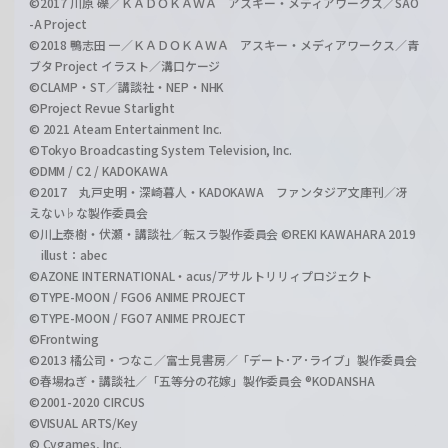
©2017 川原 礫／ＫＡＤＯＫＡＷＡ アスキー・メディアワークス／SAO
-A Project
©2018 鴨志田 一／ＫＡＤＯＫＡＷＡ アスキー・メディアワークス／青
ブタ Project イラスト／溝口ケージ
©CLAMP・ST／講談社・NEP・NHK
©Project Revue Starlight
© 2021 Ateam Entertainment Inc.
©Tokyo Broadcasting System Television, Inc.
©DMM / C2 / KADOKAWA
©2017 丸戸史明・深崎暮人・KADOKAWA ファンタジア文庫刊／冴
えない♭な製作委員会
©川上泰樹・伏瀬・講談社／転スラ製作委員会 ©REKI KAWAHARA 2019
illust：abec
©AZONE INTERNATIONAL・acus/アサルトリリィプロジェクト
©TYPE-MOON / FGO6 ANIME PROJECT
©TYPE-MOON / FGO7 ANIME PROJECT
©Frontwing
©2013 橘公司・つなこ／富士見書房／「デート･ア･ライブ」製作委員会
©春場ねぎ・講談社／「五等分の花嫁」製作委員会 ®KODANSHA
©2001-2020 CIRCUS
©VISUAL ARTS/Key
© Cygames, Inc.