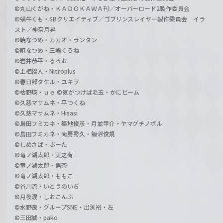
©丸山くがね・ＫＡＤＯＫＡＷＡ刊／オーバーロード2製作委員会
©蝸牛くも・SBクリエイティブ／ゴブリンスレイヤー製作委員会 イラ
スト／神奈月昇
©暁なつめ・カカオ・ランタン
©暁なつめ・三嶋くろね
©岩井恭平・るろお
©上栖綴人・Nitroplus
©春日部タケル・ユキヲ
©枯野瑛・ｕｅ ©気がつけば毛玉・かにビーム
©久慈マサムネ・平つくね
©久慈マサムネ・Hisasi
©島田フミカネ・築地俊彦・月並甲介・ヤマグチノボル
©島田フミカネ・南房秀久・飯沼俊規
©しめさば・ぶーた
©竜ノ湖太郎・天之有
©竜ノ湖太郎・焦茶
©竜ノ湖太郎・ももこ
©谷川流・いとうのいぢ
©月夜涙・しおこんぶ
©水野良・グループSNE・出渕裕・左
©三田誠・pako