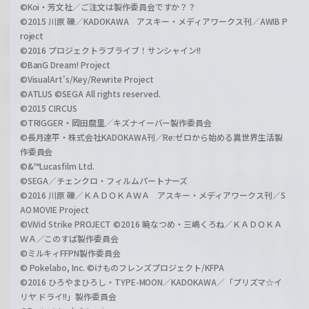
©Koi・芳文社／ご注文は製作委員会ですか？？
©2015 川原 礫／KADOKAWA アスキー・メディアワークス刊／AWIB P
roject
©2016 プロジェクトラブライブ！サンシャイン!!
©BanG Dream! Project
©VisualArt's/Key/Rewrite Project
©ATLUS ©SEGA All rights reserved.
©2015 CIRCUS
©TRIGGER・岡田麿里／キズナイーバー製作委員会
©長月達平・株式会社KADOKAWA刊／Re:ゼロから始める異世界生活製
作委員会
©&™Lucasfilm Ltd.
©SEGA／チェンクロ・フィルムパートナーズ
©2016 川原 礫／ＫＡＤＯＫＡＷＡ アスキー・メディアワークス刊／S
AO MOVIE Project
©ViVid Strike PROJECT ©2016 暁なつめ・三嶋くろね／ＫＡＤＯＫＡ
ＷＡ／このすば製作委員会
©ミルキィFFPN製作委員会
© Pokelabo, Inc. ©けものフレンズプロジェクト/KFPA
©2016 ひろやまひろし・TYPE-MOON／KADOKAWA／「プリズマ☆イ
リヤ ドライ!!」製作委員会