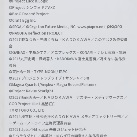
©Project Luck & Logic
©Project シンフォギアAXZ
©BanG Dream! Project
©Craft Egg Inc.
©SEGA／ ©Crypton Future Media, INC. www.piapro.net
©NANOHA Reflection PROJECT
©2017 暁なつめ・三嶋くろね／ＫＡＤＯＫＡＷＡ／このすば２製作委員
会
©GAINAX・中島かずき／アニプレックス・KONAMI・テレビ東京・電通
©2015丸戸史明・深崎暮人・KADOKAWA 富士見書房／冴えない製作委
員会
©東出祐一郎・TYPE-MOON / FAPC
©2017 プロジェクトラブライブ！サンシャイン!!
©Magica Quartet/Aniplex・Magia Record Partners
©Project Revue Starlight
©2017 時雨沢恵一／ＫＡＤＯＫＡＷＡ アスキー・メディアワークス／
GGO Project illust.黒星紅白
TM ©TOHO CO., LTD.
©2014 榎宮祐・株式会社ＫＡＤＯＫＡＷＡ メディアファクトリー刊／ノ
ーゲーム・ノーライフ全権代理委員会
©2011 5pb.／Nitroplus 未来ガジェット研究所
©ミウラタダヒロ／集英社・ゆらぎ荘の幽奈さん製作委員会