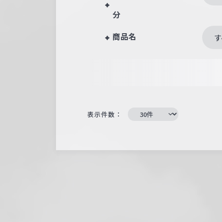
分
商品名
す
表示件数：