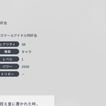
同好会
園スクールアイドル同好会
SR
レアリティ
キャラ
種類
1
レベル
3500
パワー
－
トリガー
ら控え室に置かれた時、