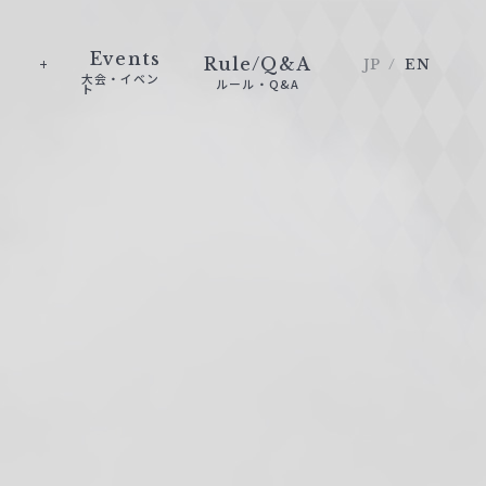
Events
Rule/Q&A
JP
EN
大会・イベン
ルール・Q&A
ト