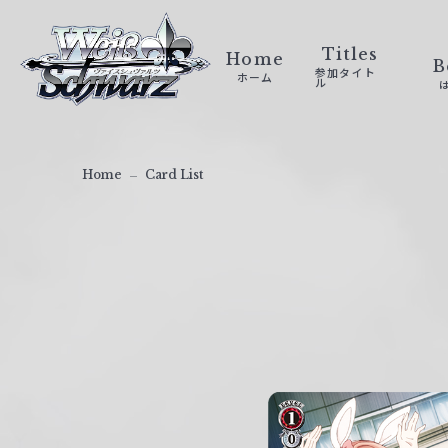
ヴ
ァ
Titles
Home
B
参加タイト
ホーム
イ
ル
ス
シ
ュ
Home
Card List
ヴ
ァ
ル
ツ
｜
W
e
i
ß
S