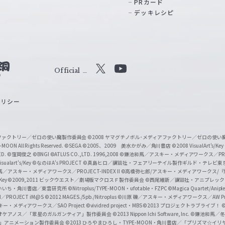
PRカード
デッキレシピ
Official
X
Y
o
ポリシー
u
T
u
ィアファクトリー／ゼロの使い魔製作委員会
©2008 ヤマグチノボル･メディアファクトリー／ゼロの使
b
MOON All Rights Reserved.
©SEGA
©2005、2009 美水かがみ／角川書店
©2008 VisualArt's/Key
ED.
©窪岡俊之
©BNGI
©ATLUS CO.,LTD. 1996,2008
©鎌池和馬／アスキー・メディアワークス／PROJE
e
sualart's/Key
©なのはA's PROJECT
©真島ヒロ／講談社・フェアリーテイル製作ギルド・テレビ東
／アスキー・メディアワークス／PROJECT-INDEX II
©高橋弥七郎/アスキー・メディアワークス/
O
/Key
©2009,2011 ビックウエスト／劇場版マクロスＦ製作委員会
©西尾維新／講談社・アニプレッ
f
いいち・角川書店／東雲研究所
©Nitroplus/TYPE-MOON・ufotable・FZPC
©Magica Quartet/Anip
I／PROJECT iM@S
©2012 MAGES./5pb./Nitroplus
©川原 礫／アスキー・メディアワークス／AW Pro
f
ー・メディアワークス／SAO Project
©vividred project・MBS ©2013 プロジェクトラブライブ！
©
i
オケアノス／「翠星のガルガンティア」製作委員会
©2013 Nippon Ichi Software, Inc.
©鎌池和馬／冬川
イバー2」アニメーション製作委員会
©2013 ひろやまひろし・TYPE-MOON・角川書店／「プリズマ☆イ