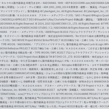
c
ずき／キルラキル製作委員会
©橙乃ままれ・KADOKAWA／NHK・NEP
©2014 DMM.com/KADOKAWA GAMES
井儀人/双葉社・シンエイ・テレビ朝日・ADK 2001,2002,2014
©貴家悠・橘賢一／集英社・Project T
i
リズマ☆イリヤ ツヴァイ！」製作委員会
©CyberAgent, Inc. All Rights Reserved.
©CyberAgent, I
a
©2014 川原 礫／ＫＡＤＯＫＡＷＡ アスキー・メディアワークス刊／SAOⅡ Project
©Magica Quart
CINDERELLA ©PROJECT DD3
©VisualArt's/Key/Charlotte Project
©諫山創・講談社／「進撃の巨
l
DOKAWA All Rights Reserved.
© 2014, 2015 SQUARE ENIX CO., LTD. All Rights Reserved.
©TYPE
会
©2016 DMM.com POWERCHORD STUDIO / C2 / KADOKAWA All Rights Reserved.
©赤塚不二夫／
C
DOKAWA アスキー・メディアワークス刊／AWIB Project
©2016 プロジェクトラブライブ！サンシャイ
h
田麿里／キズナイーバー製作委員会
©長月達平・株式会社KADOKAWA刊／Re:ゼロから始める異世界生
／SAO MOVIE Project
©ViVid Strike PROJECT ©2016 暁なつめ・三嶋くろね／Ｋ
a
・TYPE-MOON／KADOKAWA／「プリズマ☆イリヤ ドライ!!」製作委員会
©Project Luck & Logic
©P
NOHA Reflection PROJECT
©2017 暁なつめ・三嶋くろね／ＫＡＤＯＫＡＷＡ／このすば２製作委
n
冴えない製作委員会
©東出祐一郎・TYPE-MOON / FAPC
©2017 プロジェクトラブライブ！サンシャイン!
n
クス／GGO Project illust.黒星紅白
TM ©TOHO CO., LTD.
©2014 榎宮祐・株式会社Ｋ
タダヒロ／集英社・ゆらぎ荘の幽奈さん製作委員会
©丸山くがね・ＫＡＤＯＫＡＷＡ刊／オーバーロ
e
©暁なつめ・三嶋くろね
©岩井恭平・るろお
©上栖綴人・Nitroplus
©春日部タケル・ユキヲ
©枯野瑛
グチノボル
©島田フミカネ・南房秀久・飯沼俊規
©しめさば・ぶーた
©竜ノ湖太郎・天之有
©竜ノ湖
l
LUCKY LAND COMMUNICATIONS/集英社・ジョジョの奇妙な冒険GW製作委員会
©葵せきな・狗神煌
みやま零 ©春日みかげ・みやま零・深井涼介
©賀東招二・四季童子
©賀東招二・なかじまゆか
©神坂
築地俊彦・駒都え～じ
©柳実冬貴・切符
©羊太郎・三嶋くろね
©諸星悠・甘味みきひろ
©NANOHA De
t
©2018 鴨志田 一／ＫＡＤＯＫＡＷＡ アスキー・メディアワークス／青ブタ Project イラスト／
Television, Inc.
©DMM / C2 / KADOKAWA
©2017 丸戸史明・深崎暮人・KADOKAWA ファン
INTERNATIONAL・acus/アサルトリリィプロジェクト
©TYPE-MOON / FGO6 ANIME PROJECT
©TYPE
社／「五等分の花嫁」製作委員会 ®KODANSHA
©2001-2020 CIRCUS
©VISUAL ARTS/Key
© Cygame
／集英社・かぐや様は告らせたい製作委員会
©2020 プロジェクトラブライブ！虹ヶ咲学園スクール
asm製作委員会
©VISUAL ARTS/Key/「神様になった日」Project
©2020 東出祐一郎・橘公司・NOCO