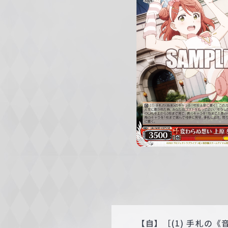
c
h
w
a
r
z
【自】［(1) 手札の