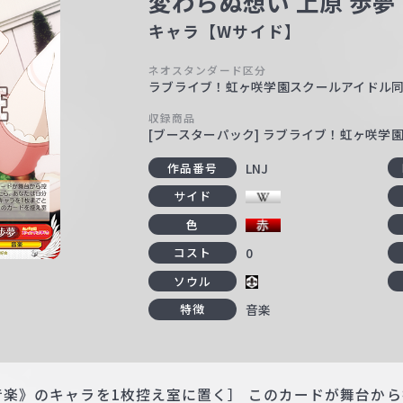
変わらぬ想い 上原 歩夢
キャラ【Wサイド】
ネオスタンダード区分
ラブライブ！虹ヶ咲学園スクールアイドル
収録商品
[ブースターパック] ラブライブ！虹ヶ咲学
LNJ
作品番号
サイド
色
0
コスト
ソウル
音楽
特徴
《音楽》のキャラを1枚控え室に置く］ このカードが舞台か