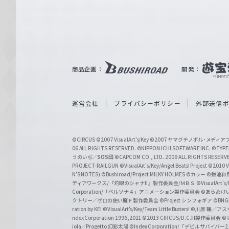
e
ヴ
ァ
ル
ツ
｜
商品企画：
開発：
W
e
i
運営会社
プライバシーポリシー
外部送信
ß
S
©CIRCUS
©2007 VisualArt's/Key
©2007 ヤマグチノボル･メデ
c
06 ALL RIGHTS RESERVED.
©NIPPON ICHI SOFTWARE INC. ©TYPE-
うのいぢ／
SOS団
©CAPCOM CO., LTD. 2009 ALL RIGHTS RESERV
h
PROJECT-RAILGUN
©VisualArt's/Key/Angel Beats! Project
©2010 Vi
w
N'S NOTES)
©Bushiroad/Project MILKY HOLMES
©カラー
©鎌池和馬
ディアワークス/『灼眼のシャナII』製作委員会/ＭＢＳ
©VisualArt's
a
Corporation/「ペルソナ４」アニメーション製作委員会
©あらゐけ
クトリー／ゼロの使い魔Ｆ製作委員会
©Project シンフォギア
©BNG
r
ration by KEI
©VisualArt's/Key/Team Little Busters!
©川原 礫／アスキ
z
ndex Corporation 1996,2011
©2013 CIRCUS/D.C.III製作委員会
©
iola／Progetto 幻影太陽
©Index Corporation/「デビルサバ