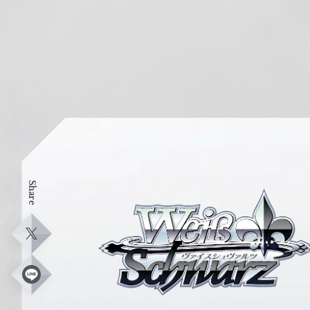
Share
ヴ
ァ
イ
X
ス
シ
L
i
ュ
n