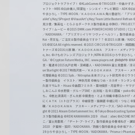
プロジェクトラブライブ！
©KLabGames
© TRIGGER・中島か
ャフト・MBS
©臼井儀人/双葉社・シンエイ・テレビ朝日・ADK
©臼
やまひろし・TYPE-MOON／ＫＡＤＯＫＡＷＡ 角川書店刊／「プ
alArt's/Key/SProject
©VisualArt's/Key/Team Little Busters! Refrain
見沙貴／集英社・とらぶるダークネス製作委員会
©BNEI／PROJECT 
ライブ！ムービー
©2015 DMM.com POWERCHORD STUDIO / C2 / KA
／KADOKAWA／「プリズマ☆イリヤ ツヴァイ ヘルツ！」製作委員
Koi・芳文社／ご注文は製作委員会ですか？？
©2015 川原 礫／KA
US ©SEGA All rights reserved.
©2015 CIRCUS
©TRIGGER・岡
トナーズ
©2016 川原 礫／ＫＡＤＯＫＡＷＡ アスキー・メディアワークス刊
o, Inc. ©けものフレンズプロジェクト/KFPA
©2016 ひろやまひろし
GA／ ©Crypton Future Media, INC. www.piapro.net
©NA
京・電通
©2015丸戸史明・深崎暮人・KADOKAWA 富士見書房／
ue Starlight
©2017 時雨沢恵一／ＫＡＤＯＫＡＷＡ アスキー・メディアワー
代理委員会
©2011 5pb.／Nitroplus 未来ガジェット研究所
©ミウラ
ー製作委員会 イラスト／神奈月昇
©暁なつめ・カカオ・ランタン
久慈マサムネ・Hisasi
©島田フミカネ・築地俊彦・月並甲介・ヤマ
しおこんぶ
©水野良・グループSNE・出渕裕・左
©三田誠・pako
©
ち。
©恵比須清司・ぎん太郎
©鏡貴也・とよた瑣織
©春日みかげ・
にくＡＴＫ（ニトロプラス）
©細音啓・猫鍋蒼
©橘公司・つなこ
©
礫／ＫＡＤＯＫＡＷＡ アスキー・メディアワークス／SAO-A Projec
ght
© 2021 Ateam Entertainment Inc.
©Tokyo Broadcasting System 
スラ製作委員会 ©REKI KAWAHARA 2019 illust：abec
©AZONE 
こ／富士見書房／「デート･ア･ライブ」製作委員会
©春場ねぎ・講談
2020 夕蜜柑・狐印／KADOKAWA／防振り製作委員会
©赤坂アカ
19 ひろやまひろし・TYPE-MOON／KADOKAWA／Prisma☆Phant