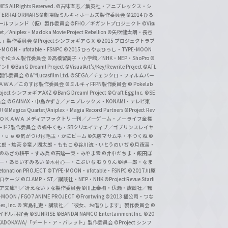
 All Rights Reserved.
©古味直志／集英社・アニプレックス・シ
ERRAFORMARS
©劇場版ミルキィホームズ製作委員会
©2014 ひろ
nc. /ガールフレンド（仮）製作委員会
©FHO／ギガントプロジェクト
©Visu
et／Aniplex・Madoka Movie Project Rebellion
©矢吹健太朗・長谷
人」製作委員会
©Project シンフォギアＧＸ
©2015 プロジェクトラブ
-MOON・ufotable・FSNPC
©2015 ひろやまひろし・TYPE-MOON
おそ松さん製作委員会
©高橋留美子・小学館／NHK・NEP・ShoPro
©
ン!!
©BanG Dream! Project
©VisualArt's/Key/Rewrite Project
©ATL
活製作委員会
©&™Lucasfilm Ltd.
©SEGA／チェンクロ・フィルムパー
ＡＤＯＫＡＷＡ／このすば製作委員会
©ミルキィFFPN製作委員会
© Pokelab
roject シンフォギアAXZ
©BanG Dream! Project
©Craft Egg Inc.
©SE
員会
©GAINAX・中島かずき／アニプレックス・KONAMI・テレビ東
!
©Magica Quartet/Aniplex・Magia Record Partners
©Project Rev
ＡＤＯＫＡＷＡ メディアファクトリー刊／ノーゲーム・ノーライフ全権
ード2製作委員会
©蝸牛くも・SBクリエイティブ／ゴブリンスレイヤ
・ｕｅ ©気がつけば毛玉・かにビーム
©久慈マサムネ・平つくね
©
太郎・焦茶
©竜ノ湖太郎・ももこ
©谷川流・いとうのいぢ
©月夜涙・
©あざの耕平・すみ兵 ©石踏一榮・みやま零
©井中だちま・飯田ぽ
一・あらいずみるい
©木村心一・こぶいち むりりん
©榊一郎・なま
tonation PROJECT
©TYPE-MOON・ufotable・FSNPC
©2017 川原
溝口ケージ
©CLAMP・ST／講談社・NEP・NHK
©Project Revue Starli
タジア文庫刊／冴えない♭な製作委員会
©川上泰樹・伏瀬・講談社／転
-MOON / FGO7 ANIME PROJECT
©Frontwing
©2013 橘公司・つな
s, Inc.
© 宮島礼吏・講談社／「彼女、お借りします」製作委員会
©
アイドル同好会
©SUNRISE ©BANDAI NAMCO Entertainment Inc.
©20
/KADOKAWA/「デート・ア・バレット」製作委員会
©Project シンフ