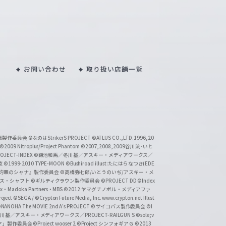
お問い合わせ
取り扱い店舗一覧
い魔製作委員会
©なのはStrikerS PROJECT
©ATLUS CO.,LTD.1996,20
©2009 Nitroplus/Project Phantom
©2007,2008,2009谷川流･いと
CT-INDEX
©鎌池和馬／冬川基／アスキー・メディアワークス／
京
©1999-2010 TYPE-MOON
©Bushiroad illust:たにはらなつき(EDE
『灼眼のシャナ』製作委員会
©高橋弥七郎/いとうのいぢ/アスキー・メ
クス・シャフト
©ギルティクラウン製作委員会
©PROJECT DD ©Index
lex・Madoka Partners・MBS
©2012 ヤマグチノボル・メディアファ
ject
©SEGA / ©Crypton Future Media, Inc. www.crypton.net Illust
NANOHA The MOVIE 2nd A's PROJECT
©サイコパス製作委員会
©I
基／アスキー・メディアワークス／PROJECT-RAILGUN S
©sole;v
リヤ」製作委員会
©Project wooser 2
©Project シンフォギアＧ
©2013