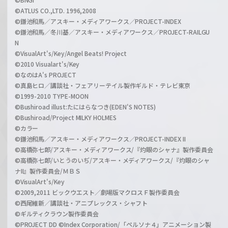
©ATLUS CO.,LTD. 1996,2008
©鎌池和馬／アスキー・メディアワークス／PROJECT-INDEX
©鎌池和馬／冬川基／アスキー・メディアワークス／PROJECT-RAILGU
N
©VisualArt's/Key/Angel Beats! Project
©2010 Visualart's/Key
©なのはA's PROJECT
©真島ヒロ／講談社・フェアリーテイル製作ギルド・テレビ東京
©1999-2010 TYPE-MOON
©Bushiroad illust:たにはらなつき(EDEN'S NOTES)
©Bushiroad/Project MILKY HOLMES
©カラー
©鎌池和馬／アスキー・メディアワークス／PROJECT-INDEX II
©高橋弥七郎/アスキー・メディアワークス/『灼眼のシャナ』製作委員会
©高橋弥七郎/いとうのいぢ/アスキー・メディアワークス/『灼眼のシャ
ナII』製作委員会/ＭＢＳ
©VisualArt's/Key
©2009,2011 ビックウエスト／劇場版マクロスＦ製作委員会
©西尾維新／講談社・アニプレックス・シャフト
©ギルティクラウン製作委員会
©PROJECT DD ©Index Corporation/「ペルソナ４」アニメーション製