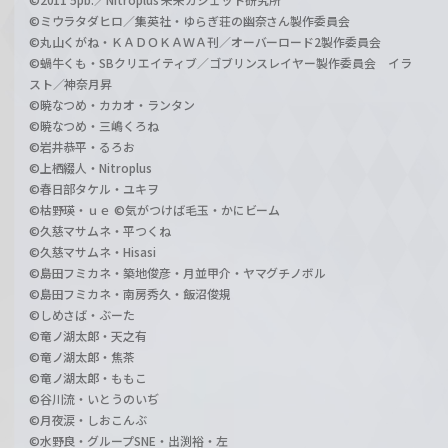
©ミウラタダヒロ／集英社・ゆらぎ荘の幽奈さん製作委員会
©丸山くがね・ＫＡＤＯＫＡＷＡ刊／オーバーロード2製作委員会
©蝸牛くも・SBクリエイティブ／ゴブリンスレイヤー製作委員会 イラ
スト／神奈月昇
©暁なつめ・カカオ・ランタン
©暁なつめ・三嶋くろね
©岩井恭平・るろお
©上栖綴人・Nitroplus
©春日部タケル・ユキヲ
©枯野瑛・ｕｅ ©気がつけば毛玉・かにビーム
©久慈マサムネ・平つくね
©久慈マサムネ・Hisasi
©島田フミカネ・築地俊彦・月並甲介・ヤマグチノボル
©島田フミカネ・南房秀久・飯沼俊規
©しめさば・ぶーた
©竜ノ湖太郎・天之有
©竜ノ湖太郎・焦茶
©竜ノ湖太郎・ももこ
©谷川流・いとうのいぢ
©月夜涙・しおこんぶ
©水野良・グループSNE・出渕裕・左