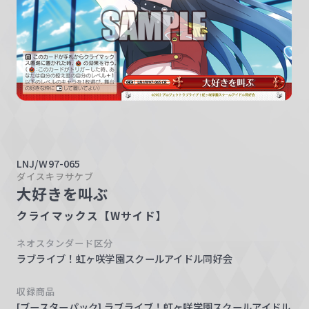
w
a
r
z
LNJ/W97-065
ダイスキヲサケブ
大好きを叫ぶ
クライマックス【Wサイド】
ネオスタンダード区分
ラブライブ！虹ヶ咲学園スクールアイドル同好会
収録商品
[ブースターパック] ラブライブ！虹ヶ咲学園スクールアイドル