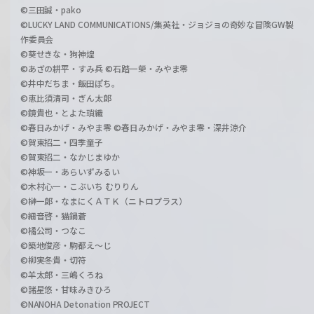
©三田誠・pako
©LUCKY LAND COMMUNICATIONS/集英社・ジョジョの奇妙な冒険GW製
作委員会
©葵せきな・狗神煌
©あざの耕平・すみ兵 ©石踏一榮・みやま零
©井中だちま・飯田ぽち。
©恵比須清司・ぎん太郎
©鏡貴也・とよた瑣織
©春日みかげ・みやま零 ©春日みかげ・みやま零・深井涼介
©賀東招二・四季童子
©賀東招二・なかじまゆか
©神坂一・あらいずみるい
©木村心一・こぶいち むりりん
©榊一郎・なまにくＡＴＫ（ニトロプラス）
©細音啓・猫鍋蒼
©橘公司・つなこ
©築地俊彦・駒都え～じ
©柳実冬貴・切符
©羊太郎・三嶋くろね
©諸星悠・甘味みきひろ
©NANOHA Detonation PROJECT