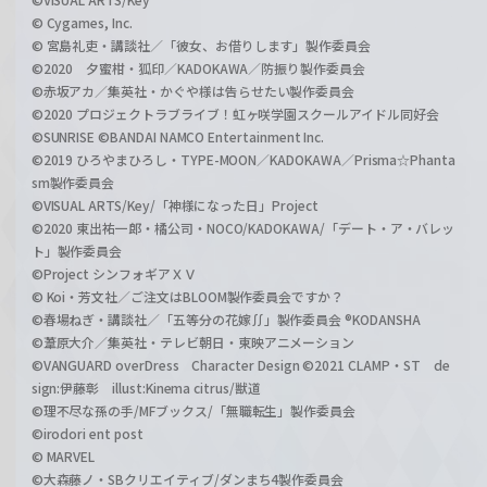
© Cygames, Inc.
© 宮島礼吏・講談社／「彼女、お借りします」製作委員会
©2020 夕蜜柑・狐印／KADOKAWA／防振り製作委員会
©赤坂アカ／集英社・かぐや様は告らせたい製作委員会
©2020 プロジェクトラブライブ！虹ヶ咲学園スクールアイドル同好会
©SUNRISE ©BANDAI NAMCO Entertainment Inc.
©2019 ひろやまひろし・TYPE-MOON／KADOKAWA／Prisma☆Phanta
sm製作委員会
©VISUAL ARTS/Key/「神様になった日」Project
©2020 東出祐一郎・橘公司・NOCO/KADOKAWA/「デート・ア・バレッ
ト」製作委員会
©Project シンフォギアＸＶ
© Koi・芳文社／ご注文はBLOOM製作委員会ですか？
©春場ねぎ・講談社／「五等分の花嫁∬」製作委員会 ®KODANSHA
©葦原大介／集英社・テレビ朝日・東映アニメーション
©VANGUARD overDress Character Design ©2021 CLAMP・ST de
sign:伊藤彰 illust:Kinema citrus/獣道
©理不尽な孫の手/MFブックス/「無職転生」製作委員会
©irodori ent post
© MARVEL
©大森藤ノ・SBクリエイティブ/ダンまち4製作委員会