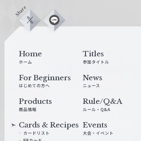
Share
X
L
i
n
e
Home
Titles
ホーム
参加タイトル
For Beginners
News
はじめての方へ
ニュース
Products
Rule/Q&A
商品情報
ルール・Q&A
Cards & Recipes
Events
カードリスト
大会・イベント
PRカード