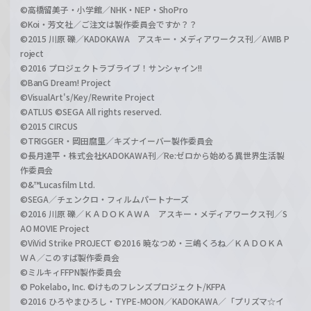
©高橋留美子・小学館／NHK・NEP・ShoPro
©Koi・芳文社／ご注文は製作委員会ですか？？
©2015 川原 礫／KADOKAWA アスキー・メディアワークス刊／AWIB P
roject
©2016 プロジェクトラブライブ！サンシャイン!!
©BanG Dream! Project
©VisualArt's/Key/Rewrite Project
©ATLUS ©SEGA All rights reserved.
©2015 CIRCUS
©TRIGGER・岡田麿里／キズナイーバー製作委員会
©長月達平・株式会社KADOKAWA刊／Re:ゼロから始める異世界生活製
作委員会
©&™Lucasfilm Ltd.
©SEGA／チェンクロ・フィルムパートナーズ
©2016 川原 礫／ＫＡＤＯＫＡＷＡ アスキー・メディアワークス刊／S
AO MOVIE Project
©ViVid Strike PROJECT ©2016 暁なつめ・三嶋くろね／ＫＡＤＯＫＡ
ＷＡ／このすば製作委員会
©ミルキィFFPN製作委員会
© Pokelabo, Inc. ©けものフレンズプロジェクト/KFPA
©2016 ひろやまひろし・TYPE-MOON／KADOKAWA／「プリズマ☆イ