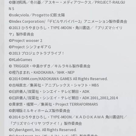
©鎌池和馬／冬川基／アスキー・メディアワークス／PROJECT-RAILGU
N S
©sole;viola／Progetto 幻影太陽
©Index Corporation/「デビルサバイバー2」アニメーション製作委員会
©2013 ひろやまひろし・TYPE-MOON・角川書店／「プリズマ☆イリ
ヤ」製作委員会
©Project wooser 2
©Project シンフォギアＧ
©2013 プロジェクトラブライブ！
©KLabGames
© TRIGGER・中島かずき／キルラキル製作委員会
©橙乃ままれ・KADOKAWA／NHK・NEP
©2014 DMM.com/KADOKAWA GAMES All Rights Reserved.
©古味直志／集英社・アニプレックス・シャフト・MBS
©臼井儀人/双葉社・シンエイ・テレビ朝日・ADK
©臼井儀人/双葉社・シンエイ・テレビ朝日・ADK 2001,2002,2014
©貴家悠・橘賢一／集英社・Project TERRAFORMARS
©劇場版ミルキィホームズ製作委員会
©2014 ひろやまひろし・TYPE-MOON／ＫＡＤＯＫＡＷＡ 角川書店刊／
「プリズマ☆イリヤ ツヴァイ！」製作委員会
©CyberAgent, Inc. All Rights Reserved.
©CyberAgent, Inc. /ガールフレンド（仮）製作委員会