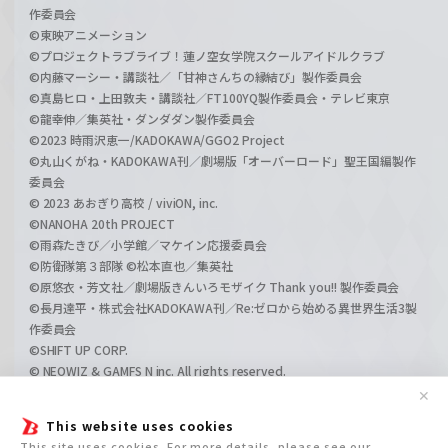
作委員会
©東映アニメーション
©プロジェクトラブライブ！蓮ノ空女学院スクールアイドルクラブ
©内藤マーシー・講談社／「甘神さんちの縁結び」製作委員会
©真島ヒロ・上田敦夫・講談社／FT100YQ製作委員会・テレビ東京
©龍幸伸／集英社・ダンダダン製作委員会
©2023 時雨沢恵一/KADOKAWA/GGO2 Project
©丸山くがね・KADOKAWA刊／劇場版「オーバーロード」聖王国編製作
委員会
© 2023 あおぎり高校 / viviON, inc.
©NANOHA 20th PROJECT
©雨森たきび／小学館／マケイン応援委員会
©防衛隊第３部隊 ©松本直也／集英社
©原悠衣・芳文社／劇場版きんいろモザイク Thank you!! 製作委員会
©長月達平・株式会社KADOKAWA刊／Re:ゼロから始める異世界生活3製
作委員会
©SHIFT UP CORP.
© NEOWIZ & GAMFS N inc. All rights reserved.
©ATLUS. ©SEGA.
✕
©GIRLS und PANZER Projekt
This website uses cookies
©GIRLS und PANZER Film Projekt
This site uses cookies. For more details, please see our