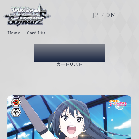
メ
ヴ
ニ
ァ
JP
EN
ュ
イ
ー
ス
Home
Card List
シ
ュ
Card List
ヴ
ァ
カードリスト
ル
ツ
｜
W
e
i
ß
S
c
h