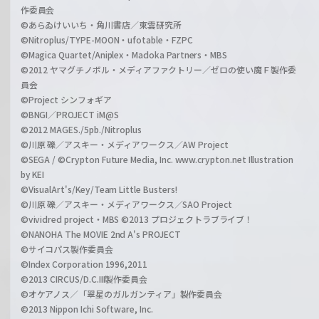
作委員会
©あらゐけいいち・角川書店／東雲研究所
©Nitroplus/TYPE-MOON・ufotable・FZPC
©Magica Quartet/Aniplex・Madoka Partners・MBS
©2012 ヤマグチノボル・メディアファクトリー／ゼロの使い魔Ｆ製作委
員会
©Project シンフォギア
©BNGI／PROJECT iM@S
©2012 MAGES./5pb./Nitroplus
©川原 礫／アスキー・メディアワークス／AW Project
©SEGA / ©Crypton Future Media, Inc. www.crypton.net Illustration
by KEI
©VisualArt's/Key/Team Little Busters!
©川原 礫／アスキー・メディアワークス／SAO Project
©vividred project・MBS ©2013 プロジェクトラブライブ！
©NANOHA The MOVIE 2nd A's PROJECT
©サイコパス製作委員会
©Index Corporation 1996,2011
©2013 CIRCUS/D.C.III製作委員会
©オケアノス／「翠星のガルガンティア」製作委員会
©2013 Nippon Ichi Software, Inc.