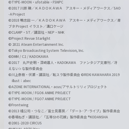
©TYPE-MOON・ufotable・FSNPC
©2017 川原 礫／ＫＡＤＯＫＡＷＡ アスキー・メディアワークス／SAO
-A Project
©2018 鴨志田 一／ＫＡＤＯＫＡＷＡ アスキー・メディアワークス／青
ブタ Project イラスト／溝口ケージ
©CLAMP・ST／講談社・NEP・NHK
©Project Revue Starlight
© 2021 Ateam Entertainment Inc.
©Tokyo Broadcasting System Television, Inc.
©DMM / C2 / KADOKAWA
©2017 丸戸史明・深崎暮人・KADOKAWA ファンタジア文庫刊／冴
えない♭な製作委員会
©川上泰樹・伏瀬・講談社／転スラ製作委員会 ©REKI KAWAHARA 2019
illust：abec
©AZONE INTERNATIONAL・acus/アサルトリリィプロジェクト
©TYPE-MOON / FGO6 ANIME PROJECT
©TYPE-MOON / FGO7 ANIME PROJECT
©Frontwing
©2013 橘公司・つなこ／富士見書房／「デート･ア･ライブ」製作委員会
©春場ねぎ・講談社／「五等分の花嫁」製作委員会 ®KODANSHA
©2001-2020 CIRCUS
©VISUAL ARTS/Key