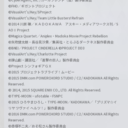
©FHO／ギガントプロジェクト
©VisualArt's/Key/SProject
©VisualArt's/Key/Team Little Busters! Refrain
©2014 川原 礫／ＫＡＤＯＫＡＷＡ アスキー・メディアワークス刊／S
AOⅡ Project
©Magica Quartet／Aniplex・Madoka Movie Project Rebellion
©矢吹健太朗・長谷見沙貴／集英社・とらぶるダークネス製作委員会
©BNEI／PROJECT CINDERELLA ©PROJECT DD3
©VisualArt's/Key/Charlotte Project
©諫山創・講談社／「進撃の巨人」製作委員会
©Project シンフォギアＧＸ
©2015 プロジェクトラブライブ！ムービー
©2015 DMM.com POWERCHORD STUDIO / C2 / KADOKAWA All Rights
Reserved.
© 2014, 2015 SQUARE ENIX CO., LTD. All Rights Reserved.
©TYPE-MOON・ufotable・FSNPC
©2015 ひろやまひろし・TYPE-MOON／KADOKAWA／「プリズマ☆イ
リヤ ツヴァイ ヘルツ！」製作委員会
©2016 DMM.com POWERCHORD STUDIO / C2 / KADOKAWA All Rights
Reserved.
©赤塚不二夫／おそ松さん製作委員会