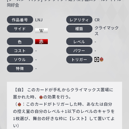
同好会
LNJ
CR
作品番号
レアリティ
クライマック
サイド
種類
ス
-
色
レベル
-
-
コスト
パワー
-
ソウル
トリガー
-
特徴
【自】 このカードが手札からクライマックス置場に
置かれた時、
の効果を行う。
（
：このカードがトリガーした時、あなたは自分
の控え室の自分のレベル＋1以下のレベルのキャラを
1枚選び、舞台の好きな枠に【レスト】して置いてよ
い）