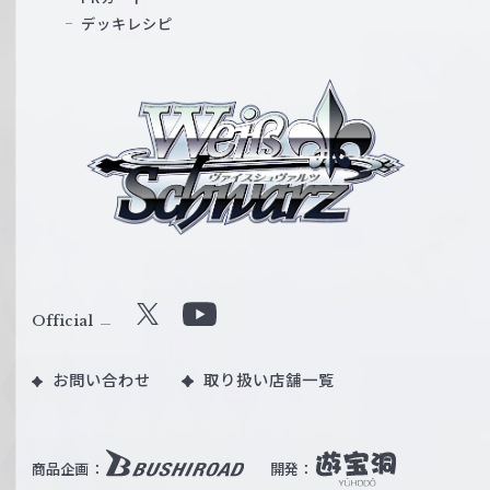
デッキレシピ
ヴ
ァ
イ
ス
シ
ュ
ヴ
ァ
ル
Official
X
Y
ツ
o
｜
お問い合わせ
取り扱い店舗一覧
u
W
T
e
u
i
b
商品企画：
開発：
ß