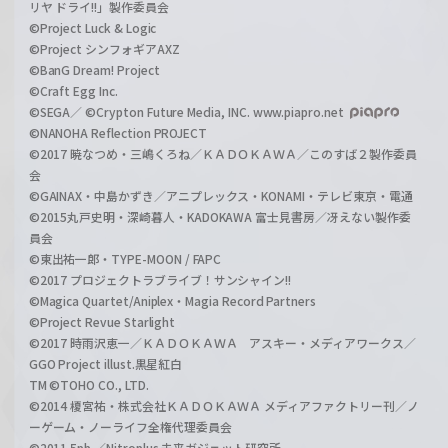
リヤ ドライ!!」製作委員会
©Project Luck & Logic
©Project シンフォギアAXZ
©BanG Dream! Project
©Craft Egg Inc.
©SEGA／ ©Crypton Future Media, INC. www.piapro.net
©NANOHA Reflection PROJECT
©2017 暁なつめ・三嶋くろね／ＫＡＤＯＫＡＷＡ／このすば２製作委員
会
©GAINAX・中島かずき／アニプレックス・KONAMI・テレビ東京・電通
©2015丸戸史明・深崎暮人・KADOKAWA 富士見書房／冴えない製作委
員会
©東出祐一郎・TYPE-MOON / FAPC
©2017 プロジェクトラブライブ！サンシャイン!!
©Magica Quartet/Aniplex・Magia Record Partners
©Project Revue Starlight
©2017 時雨沢恵一／ＫＡＤＯＫＡＷＡ アスキー・メディアワークス／
GGO Project illust.黒星紅白
TM ©TOHO CO., LTD.
©2014 榎宮祐・株式会社ＫＡＤＯＫＡＷＡ メディアファクトリー刊／ノ
ーゲーム・ノーライフ全権代理委員会
©2011 5pb.／Nitroplus 未来ガジェット研究所