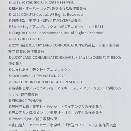
© 2017 Yostar, Inc. All Rights Reserved.
©白米良・オーバーラップ/ありふれた製作委員会
© 2020 DONUTS Co. Ltd. All Rights Reserved.
©遠藤達哉／集英社・SPY×FAMILY製作委員会
©Spider Lily／アニプレックス・ABCアニメーション・BS11
©GungHo Online Entertainment, Inc. All Rights Reserved.
©2001-2022 CIRCUS
©荒木飛呂彦&LUCKY LAND COMMUNICATIONS/集英社・ジョジョの奇
妙な冒険SC製作委員会
©LUCKY LAND COMMUNICATIONS/集英社・ジョジョの奇妙な冒険SO製
作委員会
©はまじあき／芳文社・アニプレックス
©KADOKAWA CORPORATION 2023
©SNK CORPORATION ALL RIGHTS RESERVED.
©高橋弥七郎／いとうのいぢ／アスキー･メディアワークス／『灼眼のシ
ャナF』製作委員会
©PROJECT YOHANE
©矢吹健太朗／集英社・あやかしトライアングル製作委員会
©赤坂アカ×横槍メンゴ／集英社・【推しの子】製作委員会
©Pyramid,Inc.／成子坂製作所
©山田鐘人・アベツカサ／小学館／「葬送のフリーレン」製作委員会
©2015, 2017, 2021 BIGWEST