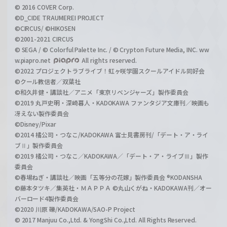
© 2016 COVER Corp.
©D_CIDE TRAUMEREI PROJECT
©CIRCUS/ ©HIKOSEN
©2001-2021 CIRCUS
© SEGA / © Colorful Palette Inc. / © Crypton Future Media, INC. ww
w.piapro.net
All rights reserved.
©2022 プロジェクトラブライブ！虹ヶ咲学園スクールアイドル同好会
©クール教信者／双葉社
©和久井健・講談社／アニメ「東京リベンジャーズ」製作委員会
©2019 丸戸史明・深崎暮人・KADOKAWA ファンタジア文庫刊／映画も
冴えない製作委員会
©Disney/Pixar
©2014 橘公司・つなこ/KADOKAWA 富士見書房刊/「デート・ア・ライ
ブⅡ」製作委員会
©2019 橘公司・つなこ／KADOKAWA／「デート・ア・ライブⅢ」製作
委員会
©春場ねぎ・講談社／映画「五等分の花嫁」製作委員会 ®KODANSHA
©藤本タツキ／集英社・ＭＡＰＰＡ ©丸山くがね・KADOKAWA刊／オー
バーロード4製作委員会
©2020 川原 礫/KADOKAWA/SAO-P Project
© 2017 Manjuu Co.,Ltd. & YongShi Co.,Ltd. All Rights Reserved.