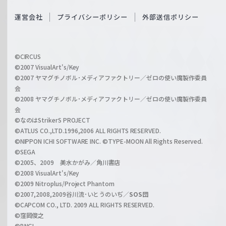
e
S
O
運営会社
プライバシーポリシー
外部送信ポリシー
c
f
h
f
w
i
a
©CIRCUS
c
©2007 VisualArt's/Key
r
i
©2007 ヤマグチノボル･メディアファクトリー／ゼロの使い魔製作委員
z
会
a
©2008 ヤマグチノボル･メディアファクトリー／ゼロの使い魔製作委員
l
会
C
©なのはStrikerS PROJECT
h
©ATLUS CO.,LTD.1996,2006 ALL RIGHTS RESERVED.
a
©NIPPON ICHI SOFTWARE INC. ©TYPE-MOON All Rights Reserved.
n
©SEGA
©2005、2009 美水かがみ／角川書店
n
©2008 VisualArt's/Key
e
©2009 Nitroplus/Project Phantom
l
©2007,2008,2009谷川流･いとうのいぢ／
SOS団
©CAPCOM CO., LTD. 2009 ALL RIGHTS RESERVED.
©窪岡俊之
©BNGI