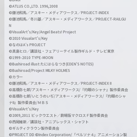
©ATLUS CO.,LTD. 1996,2008
©鎌池和馬／アスキー・メディアワークス／PROJECT-INDEX
©鎌池和馬／冬川基／アスキー・メディアワークス／PROJECT-RAILGU
N
©VisualArt's/Key/Angel Beats! Project
©2010 Visualart's/Key
©なのはA's PROJECT
©真島ヒロ／講談社・フェアリーテイル製作ギルド・テレビ東京
©1999-2010 TYPE-MOON
©Bushiroad illust:たにはらなつき(EDEN'S NOTES)
©Bushiroad/Project MILKY HOLMES
©カラー
©鎌池和馬／アスキー・メディアワークス／PROJECT-INDEX II
©高橋弥七郎/アスキー・メディアワークス/『灼眼のシャナ』製作委員会
©高橋弥七郎/いとうのいぢ/アスキー・メディアワークス/『灼眼のシャ
ナII』製作委員会/ＭＢＳ
©VisualArt's/Key
©2009,2011 ビックウエスト／劇場版マクロスＦ製作委員会
©西尾維新／講談社・アニプレックス・シャフト
©ギルティクラウン製作委員会
©PROJECT DD ©Index Corporation/「ペルソナ４」アニメーション製