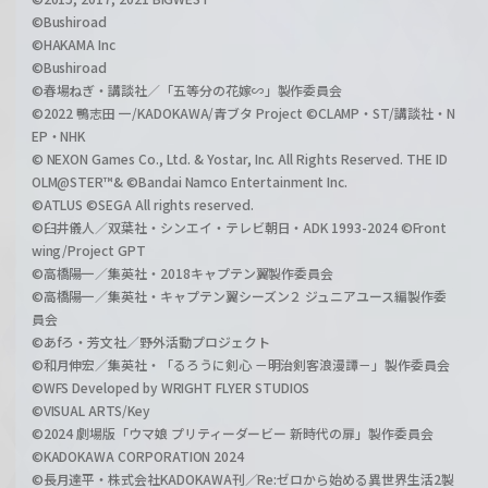
©Bushiroad
©HAKAMA Inc
©Bushiroad
©春場ねぎ・講談社／「五等分の花嫁∽」製作委員会
©2022 鴨志田 一/KADOKAWA/青ブタ Project ©CLAMP・ST/講談社・N
EP・NHK
© NEXON Games Co., Ltd. & Yostar, Inc. All Rights Reserved. THE ID
OLM@STER™& ©Bandai Namco Entertainment Inc.
©ATLUS ©SEGA All rights reserved.
©臼井儀人／双葉社・シンエイ・テレビ朝日・ADK 1993-2024 ©Front
wing/Project GPT
©高橋陽一／集英社・2018キャプテン翼製作委員会
©高橋陽一／集英社・キャプテン翼シーズン２ ジュニアユース編製作委
員会
©あfろ・芳文社／野外活動プロジェクト
©和月伸宏／集英社・「るろうに剣心 －明治剣客浪漫譚－」製作委員会
©WFS Developed by WRIGHT FLYER STUDIOS
©VISUAL ARTS/Key
©2024 劇場版「ウマ娘 プリティーダービー 新時代の扉」製作委員会
©KADOKAWA CORPORATION 2024
©長月達平・株式会社KADOKAWA刊／Re:ゼロから始める異世界生活2製