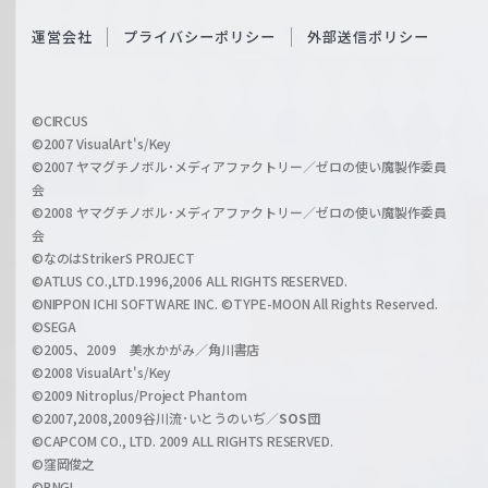
e
S
O
運営会社
プライバシーポリシー
外部送信ポリシー
c
f
h
f
w
i
a
©CIRCUS
c
©2007 VisualArt's/Key
r
i
©2007 ヤマグチノボル･メディアファクトリー／ゼロの使い魔製作委員
z
会
a
©2008 ヤマグチノボル･メディアファクトリー／ゼロの使い魔製作委員
l
会
C
©なのはStrikerS PROJECT
h
©ATLUS CO.,LTD.1996,2006 ALL RIGHTS RESERVED.
a
©NIPPON ICHI SOFTWARE INC. ©TYPE-MOON All Rights Reserved.
n
©SEGA
©2005、2009 美水かがみ／角川書店
n
©2008 VisualArt's/Key
e
©2009 Nitroplus/Project Phantom
l
©2007,2008,2009谷川流･いとうのいぢ／
SOS団
©CAPCOM CO., LTD. 2009 ALL RIGHTS RESERVED.
©窪岡俊之
©BNGI