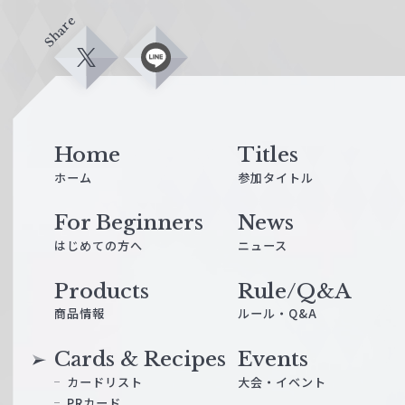
Share
X
L
i
n
e
Home
Titles
ホーム
参加タイトル
For Beginners
News
はじめての方へ
ニュース
Products
Rule/Q&A
商品情報
ルール・Q&A
Cards & Recipes
Events
カードリスト
大会・イベント
PRカード