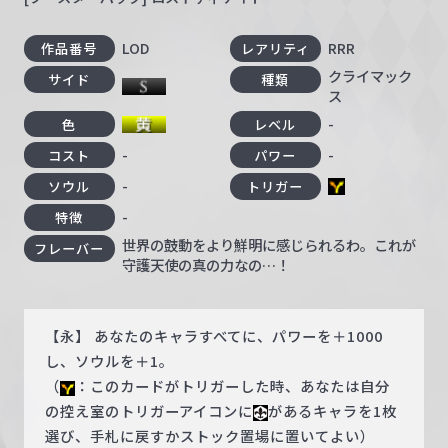
LOD
RRR
作品番号
レアリティ
クライマック
サイド
種類
ス
-
色
レベル
-
-
コスト
パワー
-
ソウル
トリガー
-
特徴
世界の鼓動をより鮮明に感じられるわ。これが
フレーバー
守護天使の真の力なの…！
【永】 あなたのキャラすべてに、パワーを＋1000
し、ソウルを＋1。
（
：このカードがトリガーした時、あなたは自分
の控え室のトリガーアイコンに
があるキャラを1枚
選び、手札に戻すかストック置場に置いてよい）