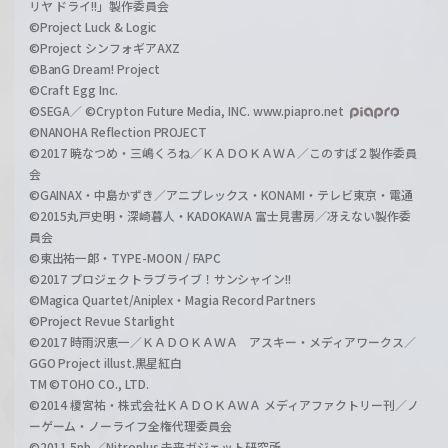
リヤ ドライ!!」製作委員会
©Project Luck & Logic
©Project シンフォギアAXZ
©BanG Dream! Project
©Craft Egg Inc.
©SEGA／ ©Crypton Future Media, INC. www.piapro.net
©NANOHA Reflection PROJECT
©2017 暁なつめ・三嶋くろね／ＫＡＤＯＫＡＷＡ／このすば２製作委員
会
©GAINAX・中島かずき／アニプレックス・KONAMI・テレビ東京・電通
©2015丸戸史明・深崎暮人・KADOKAWA 富士見書房／冴えない製作委
員会
©東出祐一郎・TYPE-MOON / FAPC
©2017 プロジェクトラブライブ！サンシャイン!!
©Magica Quartet/Aniplex・Magia Record Partners
©Project Revue Starlight
©2017 時雨沢恵一／ＫＡＤＯＫＡＷＡ アスキー・メディアワークス／
GGO Project illust.黒星紅白
TM ©TOHO CO., LTD.
©2014 榎宮祐・株式会社ＫＡＤＯＫＡＷＡ メディアファクトリー刊／ノ
ーゲーム・ノーライフ全権代理委員会
©2011 5pb.／Nitroplus 未来ガジェット研究所