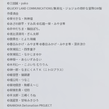
©三田誠・pako
©LUCKY LAND COMMUNICATIONS/集英社・ジョジョの奇妙な冒険GW製
作委員会
©葵せきな・狗神煌
©あざの耕平・すみ兵 ©石踏一榮・みやま零
©井中だちま・飯田ぽち。
©恵比須清司・ぎん太郎
©鏡貴也・とよた瑣織
©春日みかげ・みやま零 ©春日みかげ・みやま零・深井涼介
©賀東招二・四季童子
©賀東招二・なかじまゆか
©神坂一・あらいずみるい
©木村心一・こぶいち むりりん
©榊一郎・なまにくＡＴＫ（ニトロプラス）
©細音啓・猫鍋蒼
©橘公司・つなこ
©築地俊彦・駒都え～じ
©柳実冬貴・切符
©羊太郎・三嶋くろね
©諸星悠・甘味みきひろ
©NANOHA Detonation PROJECT