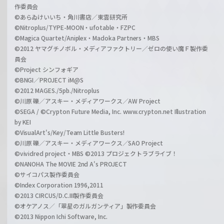
作委員会
©あらゐけいいち・角川書店／東雲研究所
©Nitroplus/TYPE-MOON・ufotable・FZPC
©Magica Quartet/Aniplex・Madoka Partners・MBS
©2012 ヤマグチノボル・メディアファクトリー／ゼロの使い魔Ｆ製作委
員会
©Project シンフォギア
©BNGI／PROJECT iM@S
©2012 MAGES./5pb./Nitroplus
©川原 礫／アスキー・メディアワークス／AW Project
©SEGA / ©Crypton Future Media, Inc. www.crypton.net Illustration
by KEI
©VisualArt's/Key/Team Little Busters!
©川原 礫／アスキー・メディアワークス／SAO Project
©vividred project・MBS ©2013 プロジェクトラブライブ！
©NANOHA The MOVIE 2nd A's PROJECT
©サイコパス製作委員会
©Index Corporation 1996,2011
©2013 CIRCUS/D.C.III製作委員会
©オケアノス／「翠星のガルガンティア」製作委員会
©2013 Nippon Ichi Software, Inc.