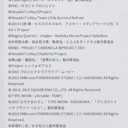
©FHO／ギガントプロジェクト
©VisualArt's/Key/SProject
©VisualArt's/Key/Team Little Busters! Refrain
©2014 川原 礫／ＫＡＤＯＫＡＷＡ アスキー・メディアワークス刊／S
AOⅡ Project
©Magica Quartet／Aniplex・Madoka Movie Project Rebellion
©矢吹健太朗・長谷見沙貴／集英社・とらぶるダークネス製作委員会
©BNEI／PROJECT CINDERELLA ©PROJECT DD3
©VisualArt's/Key/Charlotte Project
©諫山創・講談社／「進撃の巨人」製作委員会
©Project シンフォギアＧＸ
©2015 プロジェクトラブライブ！ムービー
©2015 DMM.com POWERCHORD STUDIO / C2 / KADOKAWA All Rights
Reserved.
© 2014, 2015 SQUARE ENIX CO., LTD. All Rights Reserved.
©TYPE-MOON・ufotable・FSNPC
©2015 ひろやまひろし・TYPE-MOON／KADOKAWA／「プリズマ☆イ
リヤ ツヴァイ ヘルツ！」製作委員会
©2016 DMM.com POWERCHORD STUDIO / C2 / KADOKAWA All Rights
Reserved.
©赤塚不二夫／おそ松さん製作委員会