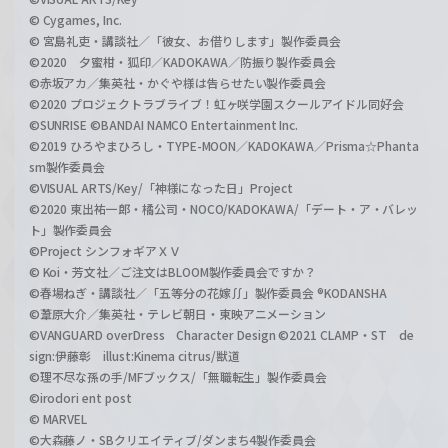
© Cygames, Inc.
© 宮島礼吏・講談社／「彼女、お借りします」製作委員会
©2020 夕蜜柑・狐印／KADOKAWA／防振り製作委員会
©赤坂アカ／集英社・かぐや様は告らせたい製作委員会
©2020 プロジェクトラブライブ！虹ヶ咲学園スクールアイドル同好会
©SUNRISE ©BANDAI NAMCO Entertainment Inc.
©2019 ひろやまひろし・TYPE-MOON／KADOKAWA／Prisma☆Phanta
sm製作委員会
©VISUAL ARTS/Key/「神様になった日」Project
©2020 東出祐一郎・橘公司・NOCO/KADOKAWA/「デート・ア・バレッ
ト」製作委員会
©Project シンフォギアＸＶ
© Koi・芳文社／ご注文はBLOOM製作委員会ですか？
©春場ねぎ・講談社／「五等分の花嫁∬」製作委員会 ®KODANSHA
©葦原大介／集英社・テレビ朝日・東映アニメーション
©VANGUARD overDress Character Design ©2021 CLAMP・ST de
sign:伊藤彰 illust:Kinema citrus/獣道
©理不尽な孫の手/MFブックス/「無職転生」製作委員会
©irodori ent post
© MARVEL
©大森藤ノ・SBクリエイティブ/ダンまち4製作委員会