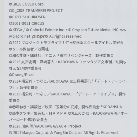
© 2016 COVER Corp.
©D_CIDE TRAUMEREI PROJECT
©CIRCUS/ ©HIKOSEN
©2001-2021 CIRCUS
© SEGA / © Colorful Palette Inc. / © Crypton Future Media, INC. ww
w.piapro.net
All rights reserved.
©2022 プロジェクトラブライブ！虹ヶ咲学園スクールアイドル同好会
©クール教信者／双葉社
©和久井健・講談社／アニメ「東京リベンジャーズ」製作委員会
©2019 丸戸史明・深崎暮人・KADOKAWA ファンタジア文庫刊／映画も
冴えない製作委員会
©Disney/Pixar
©2014 橘公司・つなこ/KADOKAWA 富士見書房刊/「デート・ア・ライ
ブⅡ」製作委員会
©2019 橘公司・つなこ／KADOKAWA／「デート・ア・ライブⅢ」製作
委員会
©春場ねぎ・講談社／映画「五等分の花嫁」製作委員会 ®KODANSHA
©藤本タツキ／集英社・ＭＡＰＰＡ ©丸山くがね・KADOKAWA刊／オー
バーロード4製作委員会
©2020 川原 礫/KADOKAWA/SAO-P Project
© 2017 Manjuu Co.,Ltd. & YongShi Co.,Ltd. All Rights Reserved.