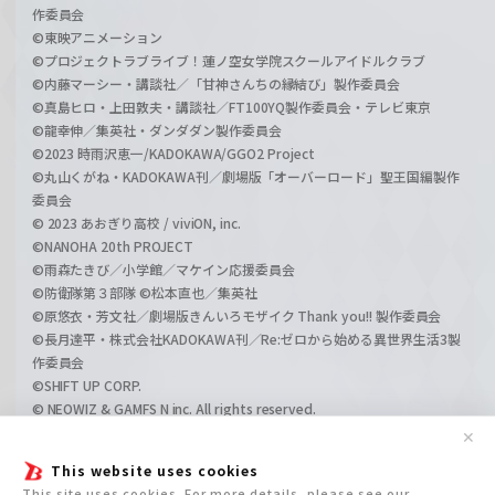
作委員会
©東映アニメーション
©プロジェクトラブライブ！蓮ノ空女学院スクールアイドルクラブ
©内藤マーシー・講談社／「甘神さんちの縁結び」製作委員会
©真島ヒロ・上田敦夫・講談社／FT100YQ製作委員会・テレビ東京
©龍幸伸／集英社・ダンダダン製作委員会
©2023 時雨沢恵一/KADOKAWA/GGO2 Project
©丸山くがね・KADOKAWA刊／劇場版「オーバーロード」聖王国編製作
委員会
© 2023 あおぎり高校 / viviON, inc.
©NANOHA 20th PROJECT
©雨森たきび／小学館／マケイン応援委員会
©防衛隊第３部隊 ©松本直也／集英社
©原悠衣・芳文社／劇場版きんいろモザイク Thank you!! 製作委員会
©長月達平・株式会社KADOKAWA刊／Re:ゼロから始める異世界生活3製
作委員会
©SHIFT UP CORP.
© NEOWIZ & GAMFS N inc. All rights reserved.
©ATLUS. ©SEGA.
✕
©GIRLS und PANZER Projekt
This website uses cookies
©GIRLS und PANZER Film Projekt
This site uses cookies. For more details, please see our