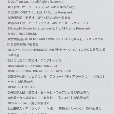
© 2017 Yostar, Inc. All Rights Reserved.
©白米良・オーバーラップ/ありふれた製作委員会
© 2020 DONUTS Co. Ltd. All Rights Reserved.
©遠藤達哉／集英社・SPY×FAMILY製作委員会
©Spider Lily／アニプレックス・ABCアニメーション・BS11
©GungHo Online Entertainment, Inc. All Rights Reserved.
©2001-2022 CIRCUS
©荒木飛呂彦&LUCKY LAND COMMUNICATIONS/集英社・ジョジョの奇
妙な冒険SC製作委員会
©LUCKY LAND COMMUNICATIONS/集英社・ジョジョの奇妙な冒険SO製
作委員会
©はまじあき／芳文社・アニプレックス
©KADOKAWA CORPORATION 2023
©SNK CORPORATION ALL RIGHTS RESERVED.
©高橋弥七郎／いとうのいぢ／アスキー･メディアワークス／『灼眼のシ
ャナF』製作委員会
©PROJECT YOHANE
©矢吹健太朗／集英社・あやかしトライアングル製作委員会
©赤坂アカ×横槍メンゴ／集英社・【推しの子】製作委員会
©Pyramid,Inc.／成子坂製作所
©山田鐘人・アベツカサ／小学館／「葬送のフリーレン」製作委員会
©2015, 2017, 2021 BIGWEST