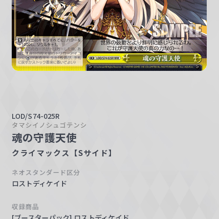
w
a
r
z
LOD/S74-025R
タマシイノシュゴテンシ
魂の守護天使
クライマックス【Sサイド】
ネオスタンダード区分
ロストディケイド
収録商品
[ブースターパック] ロストディケイド