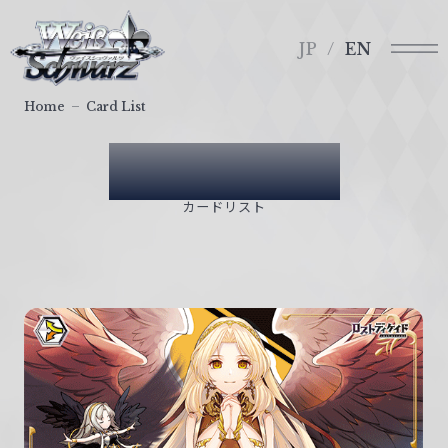
メ
ヴ
ニ
ァ
JP
EN
ュ
イ
ー
ス
Home
Card List
シ
ュ
Card List
ヴ
ァ
カードリスト
ル
ツ
｜
W
e
i
ß
S
c
h