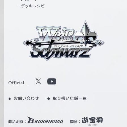
デッキレシピ
ヴ
ァ
イ
ス
シ
ュ
ヴ
ァ
ル
Official
X
Y
ツ
o
｜
お問い合わせ
取り扱い店舗一覧
u
W
T
e
u
i
b
商品企画：
開発：
ß