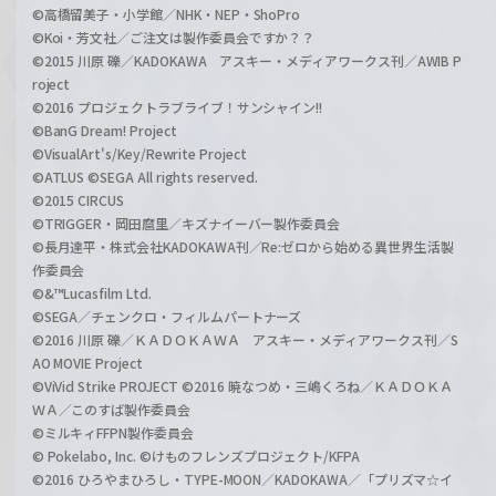
©高橋留美子・小学館／NHK・NEP・ShoPro
©Koi・芳文社／ご注文は製作委員会ですか？？
©2015 川原 礫／KADOKAWA アスキー・メディアワークス刊／AWIB P
roject
©2016 プロジェクトラブライブ！サンシャイン!!
©BanG Dream! Project
©VisualArt's/Key/Rewrite Project
©ATLUS ©SEGA All rights reserved.
©2015 CIRCUS
©TRIGGER・岡田麿里／キズナイーバー製作委員会
©長月達平・株式会社KADOKAWA刊／Re:ゼロから始める異世界生活製
作委員会
©&™Lucasfilm Ltd.
©SEGA／チェンクロ・フィルムパートナーズ
©2016 川原 礫／ＫＡＤＯＫＡＷＡ アスキー・メディアワークス刊／S
AO MOVIE Project
©ViVid Strike PROJECT ©2016 暁なつめ・三嶋くろね／ＫＡＤＯＫＡ
ＷＡ／このすば製作委員会
©ミルキィFFPN製作委員会
© Pokelabo, Inc. ©けものフレンズプロジェクト/KFPA
©2016 ひろやまひろし・TYPE-MOON／KADOKAWA／「プリズマ☆イ