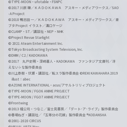
©TYPE-MOON・ufotable・FSNPC
©2017 川原 礫／ＫＡＤＯＫＡＷＡ アスキー・メディアワークス／SAO
-A Project
©2018 鴨志田 一／ＫＡＤＯＫＡＷＡ アスキー・メディアワークス／青
ブタ Project イラスト／溝口ケージ
©CLAMP・ST／講談社・NEP・NHK
©Project Revue Starlight
© 2021 Ateam Entertainment Inc.
©Tokyo Broadcasting System Television, Inc.
©DMM / C2 / KADOKAWA
©2017 丸戸史明・深崎暮人・KADOKAWA ファンタジア文庫刊／冴
えない♭な製作委員会
©川上泰樹・伏瀬・講談社／転スラ製作委員会 ©REKI KAWAHARA 2019
illust：abec
©AZONE INTERNATIONAL・acus/アサルトリリィプロジェクト
©TYPE-MOON / FGO6 ANIME PROJECT
©TYPE-MOON / FGO7 ANIME PROJECT
©Frontwing
©2013 橘公司・つなこ／富士見書房／「デート･ア･ライブ」製作委員会
©春場ねぎ・講談社／「五等分の花嫁」製作委員会 ®KODANSHA
©2001-2020 CIRCUS
©VISUAL ARTS/Key