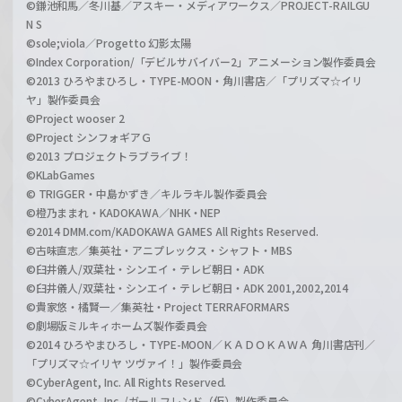
©鎌池和馬／冬川基／アスキー・メディアワークス／PROJECT-RAILGU
N S
©sole;viola／Progetto 幻影太陽
©Index Corporation/「デビルサバイバー2」アニメーション製作委員会
©2013 ひろやまひろし・TYPE-MOON・角川書店／「プリズマ☆イリ
ヤ」製作委員会
©Project wooser 2
©Project シンフォギアＧ
©2013 プロジェクトラブライブ！
©KLabGames
© TRIGGER・中島かずき／キルラキル製作委員会
©橙乃ままれ・KADOKAWA／NHK・NEP
©2014 DMM.com/KADOKAWA GAMES All Rights Reserved.
©古味直志／集英社・アニプレックス・シャフト・MBS
©臼井儀人/双葉社・シンエイ・テレビ朝日・ADK
©臼井儀人/双葉社・シンエイ・テレビ朝日・ADK 2001,2002,2014
©貴家悠・橘賢一／集英社・Project TERRAFORMARS
©劇場版ミルキィホームズ製作委員会
©2014 ひろやまひろし・TYPE-MOON／ＫＡＤＯＫＡＷＡ 角川書店刊／
「プリズマ☆イリヤ ツヴァイ！」製作委員会
©CyberAgent, Inc. All Rights Reserved.
©CyberAgent, Inc. /ガールフレンド（仮）製作委員会