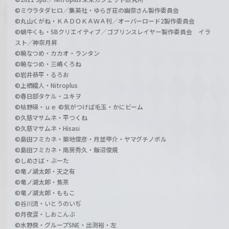
©ミウラタダヒロ／集英社・ゆらぎ荘の幽奈さん製作委員会
©丸山くがね・ＫＡＤＯＫＡＷＡ刊／オーバーロード2製作委員会
©蝸牛くも・SBクリエイティブ／ゴブリンスレイヤー製作委員会 イラ
スト／神奈月昇
©暁なつめ・カカオ・ランタン
©暁なつめ・三嶋くろね
©岩井恭平・るろお
©上栖綴人・Nitroplus
©春日部タケル・ユキヲ
©枯野瑛・ｕｅ ©気がつけば毛玉・かにビーム
©久慈マサムネ・平つくね
©久慈マサムネ・Hisasi
©島田フミカネ・築地俊彦・月並甲介・ヤマグチノボル
©島田フミカネ・南房秀久・飯沼俊規
©しめさば・ぶーた
©竜ノ湖太郎・天之有
©竜ノ湖太郎・焦茶
©竜ノ湖太郎・ももこ
©谷川流・いとうのいぢ
©月夜涙・しおこんぶ
©水野良・グループSNE・出渕裕・左