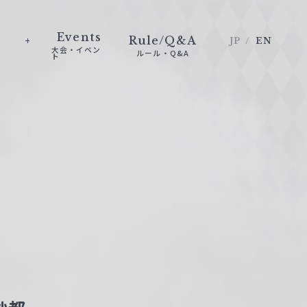
Events
Rule/Q&A
JP
EN
大会・イベン
ルール・Q&A
ト