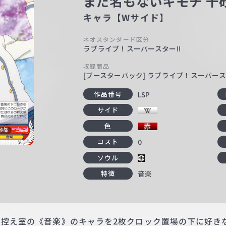
まだ名もないキモチ 千
キャラ【Wサイド】
ネオスタンダード区分
ラブライブ！スーパースター!!
収録商品
[ブースターパック] ラブライブ！スーパース
LSP
作品番号
サイド
色
0
コスト
ソウル
音楽
特徴
の控え室の《音楽》のキャラを2枚クロック置場の下に好き