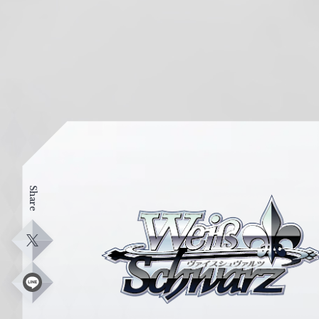
Share
ヴ
ァ
イ
X
ス
シ
L
i
ュ
n