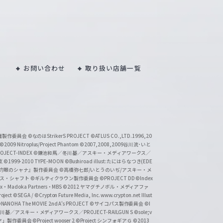
お問い合わせ
取り扱い店舗一覧
い魔製作委員会
©なのはStrikerS PROJECT
©ATLUS CO.,LTD.1996,20
©2009 Nitroplus/Project Phantom
©2007,2008,2009谷川流･いと
CT-INDEX
©鎌池和馬／冬川基／アスキー・メディアワークス／
京
©1999-2010 TYPE-MOON
©Bushiroad illust:たにはらなつき(EDE
『灼眼のシャナ』製作委員会
©高橋弥七郎/いとうのいぢ/アスキー・メ
クス・シャフト
©ギルティクラウン製作委員会
©PROJECT DD ©Index
lex・Madoka Partners・MBS
©2012 ヤマグチノボル・メディアファ
ject
©SEGA / ©Crypton Future Media, Inc. www.crypton.net Illust
NANOHA The MOVIE 2nd A's PROJECT
©サイコパス製作委員会
©I
基／アスキー・メディアワークス／PROJECT-RAILGUN S
©sole;v
リヤ」製作委員会
©Project wooser 2
©Project シンフォギアＧ
©2013