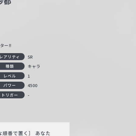
砂都
ター!!
SR
レアリティ
キャラ
種類
1
レベル
4500
パワー
-
トリガー
な順番で置く］ あなた