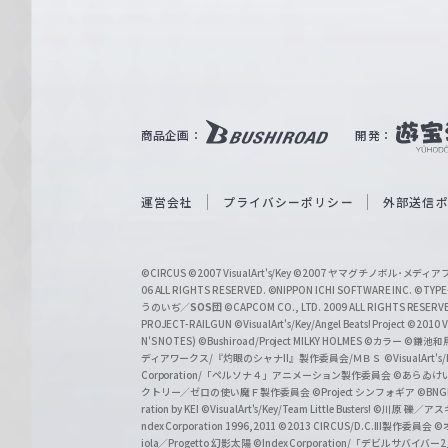
e
ヴ
ァ
ル
ツ
｜
商品企画：
開発：
W
e
i
運営会社
プライバシーポリシー
外部送信
ß
S
©CIRCUS
©2007 VisualArt's/Key
©2007 ヤマグチノボル･メデ
c
06 ALL RIGHTS RESERVED.
©NIPPON ICHI SOFTWARE INC. ©TYPE-
うのいぢ／
SOS団
©CAPCOM CO., LTD. 2009 ALL RIGHTS RESERV
h
PROJECT-RAILGUN
©VisualArt's/Key/Angel Beats! Project
©2010 Vi
w
N'S NOTES)
©Bushiroad/Project MILKY HOLMES
©カラー
©鎌池和馬
ディアワークス/『灼眼のシャナII』製作委員会/ＭＢＳ
©VisualArt's
a
Corporation/「ペルソナ４」アニメーション製作委員会
©あらゐけ
クトリー／ゼロの使い魔Ｆ製作委員会
©Project シンフォギア
©BNG
r
ration by KEI
©VisualArt's/Key/Team Little Busters!
©川原 礫／アスキ
z
ndex Corporation 1996,2011
©2013 CIRCUS/D.C.III製作委員会
©
iola／Progetto 幻影太陽
©Index Corporation/「デビルサバ