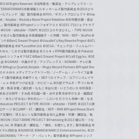
 All Rights Reserved.
©古味直志／集英社・アニプレックス・シ
ERRAFORMARS
©劇場版ミルキィホームズ製作委員会
©2014 ひろ
nc. /ガールフレンド（仮）製作委員会
©FHO／ギガントプロジェクト
©Visu
et／Aniplex・Madoka Movie Project Rebellion
©矢吹健太朗・長谷
人」製作委員会
©Project シンフォギアＧＸ
©2015 プロジェクトラブ
-MOON・ufotable・FSNPC
©2015 ひろやまひろし・TYPE-MOON
おそ松さん製作委員会
©高橋留美子・小学館／NHK・NEP・ShoPro
©
ン!!
©BanG Dream! Project
©VisualArt's/Key/Rewrite Project
©ATL
活製作委員会
©&™Lucasfilm Ltd.
©SEGA／チェンクロ・フィルムパー
ＡＤＯＫＡＷＡ／このすば製作委員会
©ミルキィFFPN製作委員会
© Pokelab
roject シンフォギアAXZ
©BanG Dream! Project
©Craft Egg Inc.
©SE
員会
©GAINAX・中島かずき／アニプレックス・KONAMI・テレビ東
!
©Magica Quartet/Aniplex・Magia Record Partners
©Project Rev
ＡＤＯＫＡＷＡ メディアファクトリー刊／ノーゲーム・ノーライフ全権
ード2製作委員会
©蝸牛くも・SBクリエイティブ／ゴブリンスレイヤ
・ｕｅ ©気がつけば毛玉・かにビーム
©久慈マサムネ・平つくね
©
太郎・焦茶
©竜ノ湖太郎・ももこ
©谷川流・いとうのいぢ
©月夜涙・
©あざの耕平・すみ兵 ©石踏一榮・みやま零
©井中だちま・飯田ぽ
一・あらいずみるい
©木村心一・こぶいち むりりん
©榊一郎・なま
tonation PROJECT
©TYPE-MOON・ufotable・FSNPC
©2017 川原
溝口ケージ
©CLAMP・ST／講談社・NEP・NHK
©Project Revue Starli
タジア文庫刊／冴えない♭な製作委員会
©川上泰樹・伏瀬・講談社／転
-MOON / FGO7 ANIME PROJECT
©Frontwing
©2013 橘公司・つな
s, Inc.
© 宮島礼吏・講談社／「彼女、お借りします」製作委員会
©
アイドル同好会
©SUNRISE ©BANDAI NAMCO Entertainment Inc.
©20
/KADOKAWA/「デート・ア・バレット」製作委員会
©Project シンフ