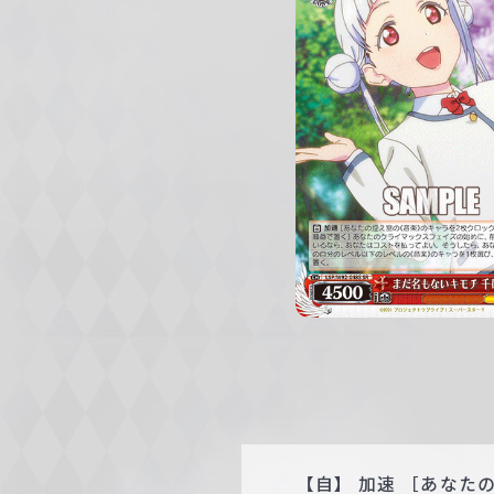
c
h
w
a
r
z
【自】 加速 ［あなた