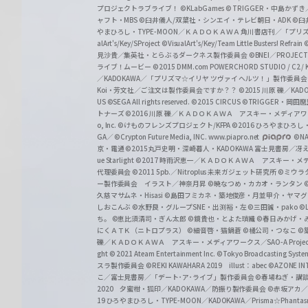
プロジェクトラブライブ！
©KLabGames
© TRIGGER・中島か
ャフト・MBS
©臼井儀人/双葉社・シンエイ・テレビ朝日・ADK
©臼
やまひろし・TYPE-MOON／ＫＡＤＯＫＡＷＡ 角川書店刊／「プ
alArt's/Key/SProject
©VisualArt's/Key/Team Little Busters! Refrain
見沙貴／集英社・とらぶるダークネス製作委員会
©BNEI／PROJECT 
ライブ！ムービー
©2015 DMM.com POWERCHORD STUDIO / C2 / KA
／KADOKAWA／「プリズマ☆イリヤ ツヴァイ ヘルツ！」製作委員
Koi・芳文社／ご注文は製作委員会ですか？？
©2015 川原 礫／KA
US ©SEGA All rights reserved.
©2015 CIRCUS
©TRIGGER・岡
トナーズ
©2016 川原 礫／ＫＡＤＯＫＡＷＡ アスキー・メディアワークス刊
o, Inc. ©けものフレンズプロジェクト/KFPA
©2016 ひろやまひろし
GA／ ©Crypton Future Media, INC. www.piapro.net
©NA
京・電通
©2015丸戸史明・深崎暮人・KADOKAWA 富士見書房／
ue Starlight
©2017 時雨沢恵一／ＫＡＤＯＫＡＷＡ アスキー・メディアワー
代理委員会
©2011 5pb.／Nitroplus 未来ガジェット研究所
©ミウラ
ー製作委員会 イラスト／神奈月昇
©暁なつめ・カカオ・ランタン
久慈マサムネ・Hisasi
©島田フミカネ・築地俊彦・月並甲介・ヤマ
しおこんぶ
©水野良・グループSNE・出渕裕・左
©三田誠・pako
©
ち。
©恵比須清司・ぎん太郎
©鏡貴也・とよた瑣織
©春日みかげ・
にくＡＴＫ（ニトロプラス）
©細音啓・猫鍋蒼
©橘公司・つなこ
©
礫／ＫＡＤＯＫＡＷＡ アスキー・メディアワークス／SAO-A Projec
ght
© 2021 Ateam Entertainment Inc.
©Tokyo Broadcasting System 
スラ製作委員会 ©REKI KAWAHARA 2019 illust：abec
©AZONE 
こ／富士見書房／「デート･ア･ライブ」製作委員会
©春場ねぎ・講談
2020 夕蜜柑・狐印／KADOKAWA／防振り製作委員会
©赤坂アカ
19 ひろやまひろし・TYPE-MOON／KADOKAWA／Prisma☆Phant