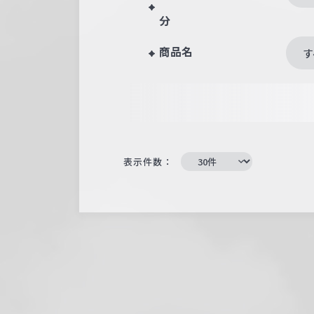
分
商品名
す
表示件数：