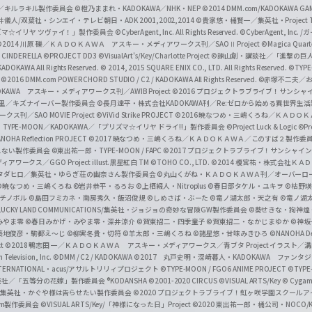
c
ずき／キルラキル製作委員会
©橙乃ままれ・KADOKAWA／NHK・NEP
©2014 DMM.com/KADOKAWA GAMES
井儀人/双葉社・シンエイ・テレビ朝日・ADK 2001,2002,2014
©貴家悠・橘賢一／集英社・Project T
i
リズマ☆イリヤ ツヴァイ！」製作委員会
©CyberAgent, Inc. All Rights Reserved.
©CyberAgent, I
a
©2014 川原 礫／ＫＡＤＯＫＡＷＡ アスキー・メディアワークス刊／SAOⅡ Project
©Magica Quart
CINDERELLA ©PROJECT DD3
©VisualArt's/Key/Charlotte Project
©諫山創・講談社／「進撃の巨
l
DOKAWA All Rights Reserved.
© 2014, 2015 SQUARE ENIX CO., LTD. All Rights Reserved.
©TYPE
会
©2016 DMM.com POWERCHORD STUDIO / C2 / KADOKAWA All Rights Reserved.
©赤塚不二夫／
C
DOKAWA アスキー・メディアワークス刊／AWIB Project
©2016 プロジェクトラブライブ！サンシャイ
h
田麿里／キズナイーバー製作委員会
©長月達平・株式会社KADOKAWA刊／Re:ゼロから始める異世界生
／SAO MOVIE Project
©ViVid Strike PROJECT ©2016 暁なつめ・三嶋くろね／Ｋ
a
・TYPE-MOON／KADOKAWA／「プリズマ☆イリヤ ドライ!!」製作委員会
©Project Luck & Logic
©P
NOHA Reflection PROJECT
©2017 暁なつめ・三嶋くろね／ＫＡＤＯＫＡＷＡ／このすば２製作委
n
冴えない製作委員会
©東出祐一郎・TYPE-MOON / FAPC
©2017 プロジェクトラブライブ！サンシャイン!
n
クス／GGO Project illust.黒星紅白
TM ©TOHO CO., LTD.
©2014 榎宮祐・株式会社Ｋ
タダヒロ／集英社・ゆらぎ荘の幽奈さん製作委員会
©丸山くがね・ＫＡＤＯＫＡＷＡ刊／オーバーロ
e
©暁なつめ・三嶋くろね
©岩井恭平・るろお
©上栖綴人・Nitroplus
©春日部タケル・ユキヲ
©枯野瑛
グチノボル
©島田フミカネ・南房秀久・飯沼俊規
©しめさば・ぶーた
©竜ノ湖太郎・天之有
©竜ノ湖
l
LUCKY LAND COMMUNICATIONS/集英社・ジョジョの奇妙な冒険GW製作委員会
©葵せきな・狗神煌
みやま零 ©春日みかげ・みやま零・深井涼介
©賀東招二・四季童子
©賀東招二・なかじまゆか
©神坂
築地俊彦・駒都え～じ
©柳実冬貴・切符
©羊太郎・三嶋くろね
©諸星悠・甘味みきひろ
©NANOHA De
t
©2018 鴨志田 一／ＫＡＤＯＫＡＷＡ アスキー・メディアワークス／青ブタ Project イラスト／
Television, Inc.
©DMM / C2 / KADOKAWA
©2017 丸戸史明・深崎暮人・KADOKAWA ファン
INTERNATIONAL・acus/アサルトリリィプロジェクト
©TYPE-MOON / FGO6 ANIME PROJECT
©TYPE
社／「五等分の花嫁」製作委員会 ®KODANSHA
©2001-2020 CIRCUS
©VISUAL ARTS/Key
© Cygame
／集英社・かぐや様は告らせたい製作委員会
©2020 プロジェクトラブライブ！虹ヶ咲学園スクール
asm製作委員会
©VISUAL ARTS/Key/「神様になった日」Project
©2020 東出祐一郎・橘公司・NOCO