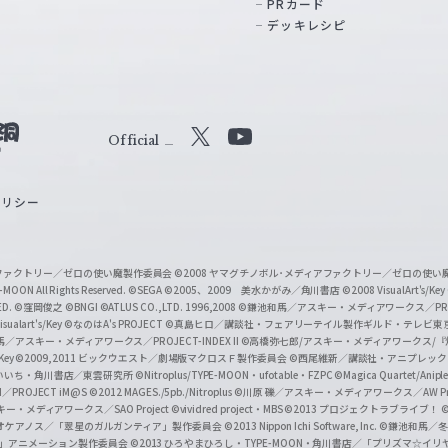
PRカード
デッキレシピ
Official
X
Y
o
ポリシー
u
T
u
ィアファクトリー／ゼロの使い魔製作委員会
©2008 ヤマグチノボル･メディアファクトリー／ゼロの使
b
MOON All Rights Reserved.
©SEGA
©2005、2009 美水かがみ／角川書店
©2008 VisualArt's/Key
ED.
©窪岡俊之
©BNGI
©ATLUS CO.,LTD. 1996,2008
©鎌池和馬／アスキー・メディアワークス／PROJE
e
sualart's/Key
©なのはA's PROJECT
©真島ヒロ／講談社・フェアリーテイル製作ギルド・テレビ東
／アスキー・メディアワークス／PROJECT-INDEX II
©高橋弥七郎/アスキー・メディアワークス/
O
/Key
©2009,2011 ビックウエスト／劇場版マクロスＦ製作委員会
©西尾維新／講談社・アニプレッ
f
いいち・角川書店／東雲研究所
©Nitroplus/TYPE-MOON・ufotable・FZPC
©Magica Quartet/Anip
I／PROJECT iM@S
©2012 MAGES./5pb./Nitroplus
©川原 礫／アスキー・メディアワークス／AW Pro
f
ー・メディアワークス／SAO Project
©vividred project・MBS ©2013 プロジェクトラブライブ！
©
i
オケアノス／「翠星のガルガンティア」製作委員会
©2013 Nippon Ichi Software, Inc.
©鎌池和馬／冬川
イバー2」アニメーション製作委員会
©2013 ひろやまひろし・TYPE-MOON・角川書店／「プリズマ☆イ