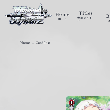
ヴ
ァ
Titles
Home
B
参加タイト
ホーム
イ
ル
ス
シ
ュ
Home
Card List
ヴ
ァ
ル
ツ
｜
W
e
i
ß
S