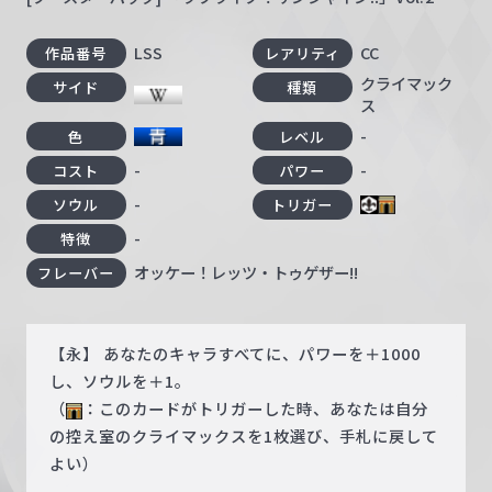
LSS
CC
作品番号
レアリティ
クライマック
サイド
種類
ス
-
色
レベル
-
-
コスト
パワー
-
ソウル
トリガー
-
特徴
オッケー！レッツ・トゥゲザー!!
フレーバー
【永】 あなたのキャラすべてに、パワーを＋1000
し、ソウルを＋1。
（
：このカードがトリガーした時、あなたは自分
の控え室のクライマックスを1枚選び、手札に戻して
よい）