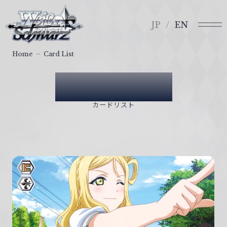
メ
ヴ
ニ
ァ
JP
EN
ュ
イ
ー
ス
Home
Card List
シ
ュ
Card List
ヴ
ァ
カードリスト
ル
ツ
｜
W
e
i
ß
S
c
h