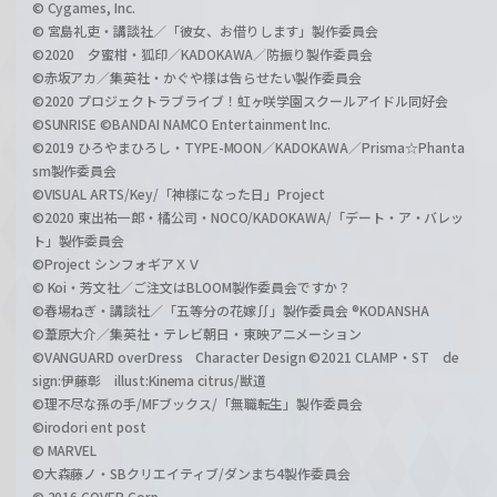
© Cygames, Inc.
© 宮島礼吏・講談社／「彼女、お借りします」製作委員会
©2020 夕蜜柑・狐印／KADOKAWA／防振り製作委員会
©赤坂アカ／集英社・かぐや様は告らせたい製作委員会
©2020 プロジェクトラブライブ！虹ヶ咲学園スクールアイドル同好会
©SUNRISE ©BANDAI NAMCO Entertainment Inc.
©2019 ひろやまひろし・TYPE-MOON／KADOKAWA／Prisma☆Phanta
sm製作委員会
©VISUAL ARTS/Key/「神様になった日」Project
©2020 東出祐一郎・橘公司・NOCO/KADOKAWA/「デート・ア・バレッ
ト」製作委員会
©Project シンフォギアＸＶ
© Koi・芳文社／ご注文はBLOOM製作委員会ですか？
©春場ねぎ・講談社／「五等分の花嫁∬」製作委員会 ®KODANSHA
©葦原大介／集英社・テレビ朝日・東映アニメーション
©VANGUARD overDress Character Design ©2021 CLAMP・ST de
sign:伊藤彰 illust:Kinema citrus/獣道
©理不尽な孫の手/MFブックス/「無職転生」製作委員会
©irodori ent post
© MARVEL
©大森藤ノ・SBクリエイティブ/ダンまち4製作委員会
© 2016 COVER Corp.