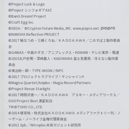
©Project Luck & Logic
©Project シンフォギアAXZ
©BanG Dream! Project
©Craft Egg Inc.
©SEGA／ ©Crypton Future Media, INC. www.piapro.net
©NANOHA Reflection PROJECT
©2017 暁なつめ・三嶋くろね／ＫＡＤＯＫＡＷＡ／このすば２製作委員
会
©GAINAX・中島かずき／アニプレックス・KONAMI・テレビ東京・電通
©2015丸戸史明・深崎暮人・KADOKAWA 富士見書房／冴えない製作委
員会
©東出祐一郎・TYPE-MOON / FAPC
©2017 プロジェクトラブライブ！サンシャイン!!
©Magica Quartet/Aniplex・Magia Record Partners
©Project Revue Starlight
©2017 時雨沢恵一／ＫＡＤＯＫＡＷＡ アスキー・メディアワークス／
GGO Project illust.黒星紅白
TM ©TOHO CO., LTD.
©2014 榎宮祐・株式会社ＫＡＤＯＫＡＷＡ メディアファクトリー刊／ノ
ーゲーム・ノーライフ全権代理委員会
©2011 5pb.／Nitroplus 未来ガジェット研究所