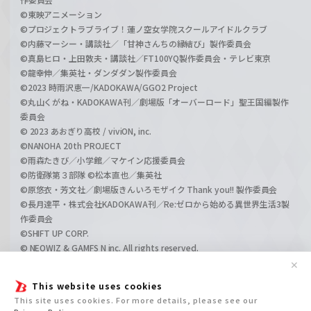
©東映アニメーション
©プロジェクトラブライブ！蓮ノ空女学院スクールアイドルクラブ
©内藤マーシー・講談社／「甘神さんちの縁結び」製作委員会
©真島ヒロ・上田敦夫・講談社／FT100YQ製作委員会・テレビ東京
©龍幸伸／集英社・ダンダダン製作委員会
©2023 時雨沢恵一/KADOKAWA/GGO2 Project
©丸山くがね・KADOKAWA刊／劇場版「オーバーロード」聖王国編製作
委員会
© 2023 あおぎり高校 / viviON, inc.
©NANOHA 20th PROJECT
©雨森たきび／小学館／マケイン応援委員会
©防衛隊第３部隊 ©松本直也／集英社
©原悠衣・芳文社／劇場版きんいろモザイク Thank you!! 製作委員会
©長月達平・株式会社KADOKAWA刊／Re:ゼロから始める異世界生活3製
作委員会
©SHIFT UP CORP.
© NEOWIZ & GAMFS N inc. All rights reserved.
©ATLUS. ©SEGA.
✕
©GIRLS und PANZER Projekt
This website uses cookies
©GIRLS und PANZER Film Projekt
This site uses cookies. For more details, please see our
©GIRLS und PANZER Finale Projekt