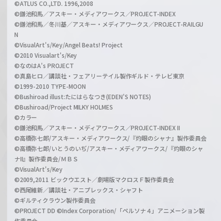
©ATLUS CO.,LTD. 1996,2008
©鎌池和馬／アスキー・メディアワークス／PROJECT-INDEX
©鎌池和馬／冬川基／アスキー・メディアワークス／PROJECT-RAILGU
N
©VisualArt's/Key/Angel Beats! Project
©2010 Visualart's/Key
©なのはA's PROJECT
©真島ヒロ／講談社・フェアリーテイル製作ギルド・テレビ東京
©1999-2010 TYPE-MOON
©Bushiroad illust:たにはらなつき(EDEN'S NOTES)
©Bushiroad/Project MILKY HOLMES
©カラー
©鎌池和馬／アスキー・メディアワークス／PROJECT-INDEX II
©高橋弥七郎/アスキー・メディアワークス/『灼眼のシャナ』製作委員会
©高橋弥七郎/いとうのいぢ/アスキー・メディアワークス/『灼眼のシャ
ナII』製作委員会/ＭＢＳ
©VisualArt's/Key
©2009,2011 ビックウエスト／劇場版マクロスＦ製作委員会
©西尾維新／講談社・アニプレックス・シャフト
©ギルティクラウン製作委員会
©PROJECT DD ©Index Corporation/「ペルソナ４」アニメーション製
作委員会