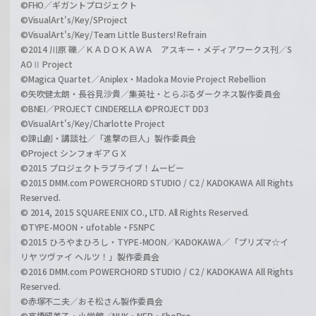
©FHO／ギガントプロジェクト
©VisualArt's/Key/SProject
©VisualArt's/Key/Team Little Busters! Refrain
©2014 川原 礫／ＫＡＤＯＫＡＷＡ アスキー・メディアワークス刊／S
AOⅡ Project
©Magica Quartet／Aniplex・Madoka Movie Project Rebellion
©矢吹健太朗・長谷見沙貴／集英社・とらぶるダークネス製作委員会
©BNEI／PROJECT CINDERELLA ©PROJECT DD3
©VisualArt's/Key/Charlotte Project
©諫山創・講談社／「進撃の巨人」製作委員会
©Project シンフォギアＧＸ
©2015 プロジェクトラブライブ！ムービー
©2015 DMM.com POWERCHORD STUDIO / C2 / KADOKAWA All Rights
Reserved.
© 2014, 2015 SQUARE ENIX CO., LTD. All Rights Reserved.
©TYPE-MOON・ufotable・FSNPC
©2015 ひろやまひろし・TYPE-MOON／KADOKAWA／「プリズマ☆イ
リヤ ツヴァイ ヘルツ！」製作委員会
©2016 DMM.com POWERCHORD STUDIO / C2 / KADOKAWA All Rights
Reserved.
©赤塚不二夫／おそ松さん製作委員会
©高橋留美子・小学館／NHK・NEP・ShoPro