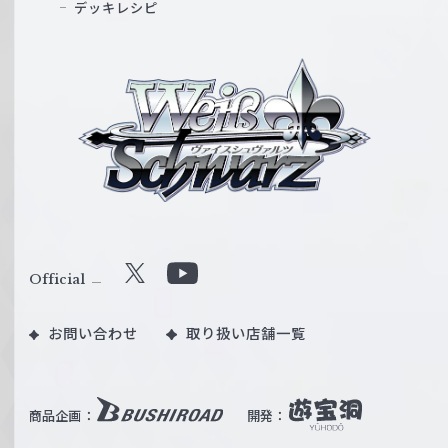
デッキレシピ
ヴ
ァ
イ
ス
シ
ュ
ヴ
ァ
ル
Official
X
Y
ツ
o
｜
お問い合わせ
取り扱い店舗一覧
u
W
T
e
u
i
b
商品企画：
開発：
ß
e
S