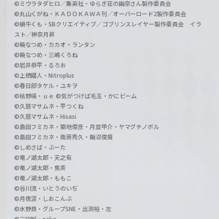
©ミウラタダヒロ／集英社・ゆらぎ荘の幽奈さん製作委員会
©丸山くがね・ＫＡＤＯＫＡＷＡ刊／オーバーロード2製作委員会
©蝸牛くも・SBクリエイティブ／ゴブリンスレイヤー製作委員会 イラ
スト／神奈月昇
©暁なつめ・カカオ・ランタン
©暁なつめ・三嶋くろね
©岩井恭平・るろお
©上栖綴人・Nitroplus
©春日部タケル・ユキヲ
©枯野瑛・ｕｅ ©気がつけば毛玉・かにビーム
©久慈マサムネ・平つくね
©久慈マサムネ・Hisasi
©島田フミカネ・築地俊彦・月並甲介・ヤマグチノボル
©島田フミカネ・南房秀久・飯沼俊規
©しめさば・ぶーた
©竜ノ湖太郎・天之有
©竜ノ湖太郎・焦茶
©竜ノ湖太郎・ももこ
©谷川流・いとうのいぢ
©月夜涙・しおこんぶ
©水野良・グループSNE・出渕裕・左
©三田誠・pako