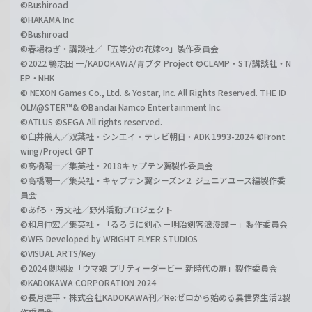
©Bushiroad
©HAKAMA Inc
©Bushiroad
©春場ねぎ・講談社／「五等分の花嫁∽」製作委員会
©2022 鴨志田 一/KADOKAWA/青ブタ Project ©CLAMP・ST/講談社・N
EP・NHK
© NEXON Games Co., Ltd. & Yostar, Inc. All Rights Reserved. THE ID
OLM@STER™& ©Bandai Namco Entertainment Inc.
©ATLUS ©SEGA All rights reserved.
©臼井儀人／双葉社・シンエイ・テレビ朝日・ADK 1993-2024 ©Front
wing/Project GPT
©高橋陽一／集英社・2018キャプテン翼製作委員会
©高橋陽一／集英社・キャプテン翼シーズン２ ジュニアユース編製作委
員会
©あfろ・芳文社／野外活動プロジェクト
©和月伸宏／集英社・「るろうに剣心 －明治剣客浪漫譚－」製作委員会
©WFS Developed by WRIGHT FLYER STUDIOS
©VISUAL ARTS/Key
©2024 劇場版「ウマ娘 プリティーダービー 新時代の扉」製作委員会
©KADOKAWA CORPORATION 2024
©長月達平・株式会社KADOKAWA刊／Re:ゼロから始める異世界生活2製
作委員会