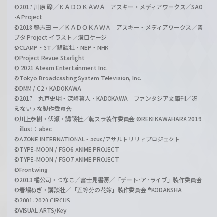
©2017 川原 礫／ＫＡＤＯＫＡＷＡ アスキー・メディアワークス／SAO
-A Project
©2018 鴨志田 一／ＫＡＤＯＫＡＷＡ アスキー・メディアワークス／青
ブタ Project イラスト／溝口ケージ
©CLAMP・ST／講談社・NEP・NHK
©Project Revue Starlight
© 2021 Ateam Entertainment Inc.
©Tokyo Broadcasting System Television, Inc.
©DMM / C2 / KADOKAWA
©2017 丸戸史明・深崎暮人・KADOKAWA ファンタジア文庫刊／冴
えない♭な製作委員会
©川上泰樹・伏瀬・講談社／転スラ製作委員会 ©REKI KAWAHARA 2019
illust：abec
©AZONE INTERNATIONAL・acus/アサルトリリィプロジェクト
©TYPE-MOON / FGO6 ANIME PROJECT
©TYPE-MOON / FGO7 ANIME PROJECT
©Frontwing
©2013 橘公司・つなこ／富士見書房／「デート･ア･ライブ」製作委員会
©春場ねぎ・講談社／「五等分の花嫁」製作委員会 ®KODANSHA
©2001-2020 CIRCUS
©VISUAL ARTS/Key