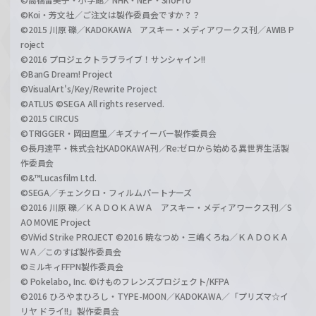
©Koi・芳文社／ご注文は製作委員会ですか？？
©2015 川原 礫／KADOKAWA アスキー・メディアワークス刊／AWIB P
roject
©2016 プロジェクトラブライブ！サンシャイン!!
©BanG Dream! Project
©VisualArt's/Key/Rewrite Project
©ATLUS ©SEGA All rights reserved.
©2015 CIRCUS
©TRIGGER・岡田麿里／キズナイーバー製作委員会
©長月達平・株式会社KADOKAWA刊／Re:ゼロから始める異世界生活製
作委員会
©&™Lucasfilm Ltd.
©SEGA／チェンクロ・フィルムパートナーズ
©2016 川原 礫／ＫＡＤＯＫＡＷＡ アスキー・メディアワークス刊／S
AO MOVIE Project
©ViVid Strike PROJECT ©2016 暁なつめ・三嶋くろね／ＫＡＤＯＫＡ
ＷＡ／このすば製作委員会
©ミルキィFFPN製作委員会
© Pokelabo, Inc. ©けものフレンズプロジェクト/KFPA
©2016 ひろやまひろし・TYPE-MOON／KADOKAWA／「プリズマ☆イ
リヤ ドライ!!」製作委員会