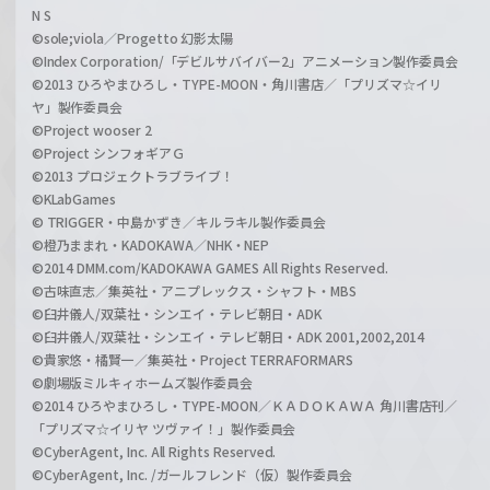
N S
©sole;viola／Progetto 幻影太陽
©Index Corporation/「デビルサバイバー2」アニメーション製作委員会
©2013 ひろやまひろし・TYPE-MOON・角川書店／「プリズマ☆イリ
ヤ」製作委員会
©Project wooser 2
©Project シンフォギアＧ
©2013 プロジェクトラブライブ！
©KLabGames
© TRIGGER・中島かずき／キルラキル製作委員会
©橙乃ままれ・KADOKAWA／NHK・NEP
©2014 DMM.com/KADOKAWA GAMES All Rights Reserved.
©古味直志／集英社・アニプレックス・シャフト・MBS
©臼井儀人/双葉社・シンエイ・テレビ朝日・ADK
©臼井儀人/双葉社・シンエイ・テレビ朝日・ADK 2001,2002,2014
©貴家悠・橘賢一／集英社・Project TERRAFORMARS
©劇場版ミルキィホームズ製作委員会
©2014 ひろやまひろし・TYPE-MOON／ＫＡＤＯＫＡＷＡ 角川書店刊／
「プリズマ☆イリヤ ツヴァイ！」製作委員会
©CyberAgent, Inc. All Rights Reserved.
©CyberAgent, Inc. /ガールフレンド（仮）製作委員会