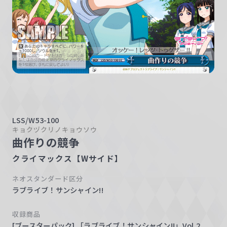
w
a
r
z
LSS/W53-100
キョクヅクリノキョウソウ
曲作りの競争
クライマックス【Wサイド】
ネオスタンダード区分
ラブライブ！サンシャイン!!
収録商品
[ブースターパック] 「ラブライブ！サンシャイン!!」Vol.2