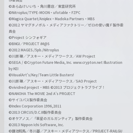
©あらゐけいいち・角川書店／東雲研究所
©Nitroplus/TYPE-MOON・ufotable・FZPC
©Magica Quartet/Aniplex・Madoka Partners・MBS
©2012 ヤマグチノボル・メディアファクトリー／ゼロの使い魔Ｆ製作委
員会
©Project シンフォギア
©BNGI／PROJECT iM@S
©2012 MAGES./5pb./Nitroplus
©川原 礫／アスキー・メディアワークス／AW Project
©SEGA / ©Crypton Future Media, Inc. www.crypton.net Illustration
by KEI
©VisualArt's/Key/Team Little Busters!
©川原 礫／アスキー・メディアワークス／SAO Project
©vividred project・MBS ©2013 プロジェクトラブライブ！
©NANOHA The MOVIE 2nd A's PROJECT
©サイコパス製作委員会
©Index Corporation 1996,2011
©2013 CIRCUS/D.C.III製作委員会
©オケアノス／「翠星のガルガンティア」製作委員会
©2013 Nippon Ichi Software, Inc.
©鎌池和馬／冬川基／アスキー・メディアワークス／PROJECT-RAILGU