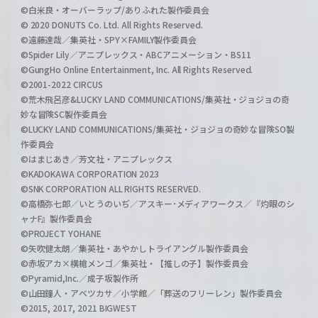
©白米良・オーバーラップ/ありふれた製作委員会
© 2020 DONUTS Co. Ltd. All Rights Reserved.
©遠藤達哉／集英社・SPY×FAMILY製作委員会
©Spider Lily／アニプレックス・ABCアニメーション・BS11
©GungHo Online Entertainment, Inc. All Rights Reserved.
©2001-2022 CIRCUS
©荒木飛呂彦&LUCKY LAND COMMUNICATIONS/集英社・ジョジョの奇
妙な冒険SC製作委員会
©LUCKY LAND COMMUNICATIONS/集英社・ジョジョの奇妙な冒険SO製
作委員会
©はまじあき／芳文社・アニプレックス
©KADOKAWA CORPORATION 2023
©SNK CORPORATION ALL RIGHTS RESERVED.
©高橋弥七郎／いとうのいぢ／アスキー･メディアワークス／『灼眼のシ
ャナF』製作委員会
©PROJECT YOHANE
©矢吹健太朗／集英社・あやかしトライアングル製作委員会
©赤坂アカ×横槍メンゴ／集英社・【推しの子】製作委員会
©Pyramid,Inc.／成子坂製作所
©山田鐘人・アベツカサ／小学館／「葬送のフリーレン」製作委員会
©2015, 2017, 2021 BIGWEST