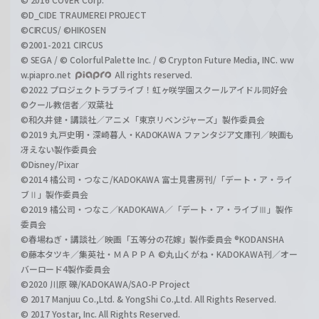
©D_CIDE TRAUMEREI PROJECT
©CIRCUS/ ©HIKOSEN
©2001-2021 CIRCUS
© SEGA / © Colorful Palette Inc. / © Crypton Future Media, INC. ww
w.piapro.net
All rights reserved.
©2022 プロジェクトラブライブ！虹ヶ咲学園スクールアイドル同好会
©クール教信者／双葉社
©和久井健・講談社／アニメ「東京リベンジャーズ」製作委員会
©2019 丸戸史明・深崎暮人・KADOKAWA ファンタジア文庫刊／映画も
冴えない製作委員会
©Disney/Pixar
©2014 橘公司・つなこ/KADOKAWA 富士見書房刊/「デート・ア・ライ
ブⅡ」製作委員会
©2019 橘公司・つなこ／KADOKAWA／「デート・ア・ライブⅢ」製作
委員会
©春場ねぎ・講談社／映画「五等分の花嫁」製作委員会 ®KODANSHA
©藤本タツキ／集英社・ＭＡＰＰＡ ©丸山くがね・KADOKAWA刊／オー
バーロード4製作委員会
©2020 川原 礫/KADOKAWA/SAO-P Project
© 2017 Manjuu Co.,Ltd. & YongShi Co.,Ltd. All Rights Reserved.
© 2017 Yostar, Inc. All Rights Reserved.