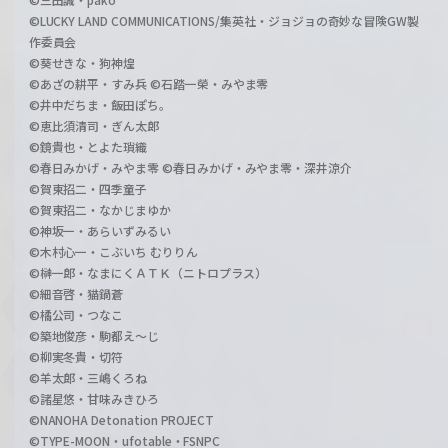
©LUCKY LAND COMMUNICATIONS/集英社・ジョジョの奇妙な冒険GW製
作委員会
©葵せきな・狗神煌
©あざの耕平・すみ兵 ©石踏一榮・みやま零
©井中だちま・飯田ぽち。
©恵比須清司・ぎん太郎
©鏡貴也・とよた瑣織
©春日みかげ・みやま零 ©春日みかげ・みやま零・深井涼介
©賀東招二・四季童子
©賀東招二・なかじまゆか
©神坂一・あらいずみるい
©木村心一・こぶいち むりりん
©榊一郎・なまにくＡＴＫ（ニトロプラス）
©細音啓・猫鍋蒼
©橘公司・つなこ
©築地俊彦・駒都え～じ
©柳実冬貴・切符
©羊太郎・三嶋くろね
©諸星悠・甘味みきひろ
©NANOHA Detonation PROJECT
©TYPE-MOON・ufotable・FSNPC