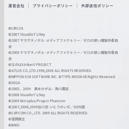
O
運営会社
プライバシーポリシー
外部送信ポリシー
c
f
h
f
w
i
a
©CIRCUS
c
©2007 VisualArt's/Key
r
i
©2007 ヤマグチノボル･メディアファクトリー／ゼロの使い魔製作委員
z
会
a
©2008 ヤマグチノボル･メディアファクトリー／ゼロの使い魔製作委員
l
会
C
©なのはStrikerS PROJECT
h
©ATLUS CO.,LTD.1996,2006 ALL RIGHTS RESERVED.
a
©NIPPON ICHI SOFTWARE INC. ©TYPE-MOON All Rights Reserved.
n
©SEGA
©2005、2009 美水かがみ／角川書店
n
©2008 VisualArt's/Key
e
©2009 Nitroplus/Project Phantom
l
©2007,2008,2009谷川流･いとうのいぢ／
SOS団
©CAPCOM CO., LTD. 2009 ALL RIGHTS RESERVED.
©窪岡俊之
©BNGI