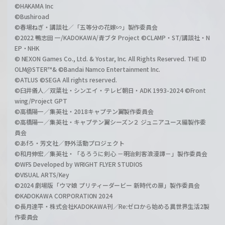
©HAKAMA Inc
©Bushiroad
©春場ねぎ・講談社／「五等分の花嫁∽」製作委員会
©2022 鴨志田 一/KADOKAWA/青ブタ Project ©CLAMP・ST/講談社・N
EP・NHK
© NEXON Games Co., Ltd. & Yostar, Inc. All Rights Reserved. THE ID
OLM@STER™& ©Bandai Namco Entertainment Inc.
©ATLUS ©SEGA All rights reserved.
©臼井儀人／双葉社・シンエイ・テレビ朝日・ADK 1993-2024 ©Front
wing/Project GPT
©高橋陽一／集英社・2018キャプテン翼製作委員会
©高橋陽一／集英社・キャプテン翼シーズン２ ジュニアユース編製作委
員会
©あfろ・芳文社／野外活動プロジェクト
©和月伸宏／集英社・「るろうに剣心 －明治剣客浪漫譚－」製作委員会
©WFS Developed by WRIGHT FLYER STUDIOS
©VISUAL ARTS/Key
©2024 劇場版「ウマ娘 プリティーダービー 新時代の扉」製作委員会
©KADOKAWA CORPORATION 2024
©長月達平・株式会社KADOKAWA刊／Re:ゼロから始める異世界生活2製
作委員会