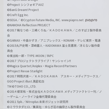
©Project シンフォギアAXZ
©BanG Dream! Project
©Craft Egg Inc.
©SEGA／ ©Crypton Future Media, INC. www.piapro.net
©NANOHA Reflection PROJECT
©2017 暁なつめ・三嶋くろね／ＫＡＤＯＫＡＷＡ／このすば２製作委員
会
©GAINAX・中島かずき／アニプレックス・KONAMI・テレビ東京・電通
©2015丸戸史明・深崎暮人・KADOKAWA 富士見書房／冴えない製作委
員会
©東出祐一郎・TYPE-MOON / FAPC
©2017 プロジェクトラブライブ！サンシャイン!!
©Magica Quartet/Aniplex・Magia Record Partners
©Project Revue Starlight
©2017 時雨沢恵一／ＫＡＤＯＫＡＷＡ アスキー・メディアワークス／
GGO Project illust.黒星紅白
TM ©TOHO CO., LTD.
©2014 榎宮祐・株式会社ＫＡＤＯＫＡＷＡ メディアファクトリー刊／ノ
ーゲーム・ノーライフ全権代理委員会
©2011 5pb.／Nitroplus 未来ガジェット研究所
©ミウラタダヒロ／集英社・ゆらぎ荘の幽奈さん製作委員会