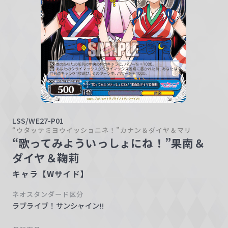
w
a
r
z
LSS/WE27-P01
“ウタッテミヨウイッショニネ！”カナン＆ダイヤ＆マリ
“歌ってみよういっしょにね！”果南＆
ダイヤ＆鞠莉
キャラ【Wサイド】
ネオスタンダード区分
ラブライブ！サンシャイン!!