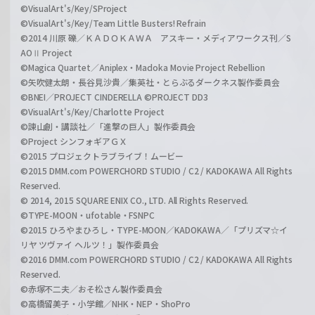
©VisualArt's/Key/SProject
©VisualArt's/Key/Team Little Busters! Refrain
©2014 川原 礫／ＫＡＤＯＫＡＷＡ アスキー・メディアワークス刊／S
AOⅡ Project
©Magica Quartet／Aniplex・Madoka Movie Project Rebellion
©矢吹健太朗・長谷見沙貴／集英社・とらぶるダークネス製作委員会
©BNEI／PROJECT CINDERELLA ©PROJECT DD3
©VisualArt's/Key/Charlotte Project
©諫山創・講談社／「進撃の巨人」製作委員会
©Project シンフォギアＧＸ
©2015 プロジェクトラブライブ！ムービー
©2015 DMM.com POWERCHORD STUDIO / C2 / KADOKAWA All Rights
Reserved.
© 2014, 2015 SQUARE ENIX CO., LTD. All Rights Reserved.
©TYPE-MOON・ufotable・FSNPC
©2015 ひろやまひろし・TYPE-MOON／KADOKAWA／「プリズマ☆イ
リヤ ツヴァイ ヘルツ！」製作委員会
©2016 DMM.com POWERCHORD STUDIO / C2 / KADOKAWA All Rights
Reserved.
©赤塚不二夫／おそ松さん製作委員会
©高橋留美子・小学館／NHK・NEP・ShoPro