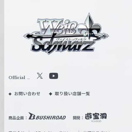
ヴ
ァ
イ
ス
シ
ュ
ヴ
ァ
ル
Official
X
Y
ツ
o
｜
お問い合わせ
取り扱い店舗一覧
u
W
T
e
u
i
b
商品企画：
開発：
ß
e
S
O