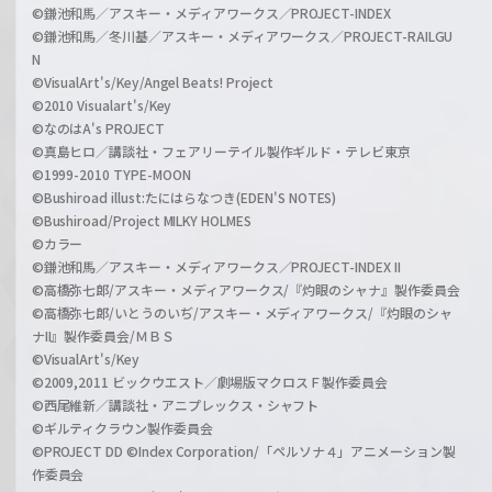
©鎌池和馬／アスキー・メディアワークス／PROJECT-INDEX
©鎌池和馬／冬川基／アスキー・メディアワークス／PROJECT-RAILGU
N
©VisualArt's/Key/Angel Beats! Project
©2010 Visualart's/Key
©なのはA's PROJECT
©真島ヒロ／講談社・フェアリーテイル製作ギルド・テレビ東京
©1999-2010 TYPE-MOON
©Bushiroad illust:たにはらなつき(EDEN'S NOTES)
©Bushiroad/Project MILKY HOLMES
©カラー
©鎌池和馬／アスキー・メディアワークス／PROJECT-INDEX II
©高橋弥七郎/アスキー・メディアワークス/『灼眼のシャナ』製作委員会
©高橋弥七郎/いとうのいぢ/アスキー・メディアワークス/『灼眼のシャ
ナII』製作委員会/ＭＢＳ
©VisualArt's/Key
©2009,2011 ビックウエスト／劇場版マクロスＦ製作委員会
©西尾維新／講談社・アニプレックス・シャフト
©ギルティクラウン製作委員会
©PROJECT DD ©Index Corporation/「ペルソナ４」アニメーション製
作委員会