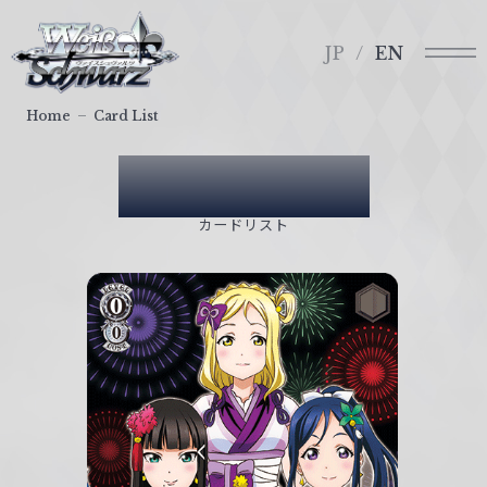
メ
ヴ
ニ
ァ
JP
EN
ュ
イ
ー
ス
Home
Card List
シ
ュ
Card List
ヴ
ァ
カードリスト
ル
ツ
｜
W
e
i
ß
S
c
h