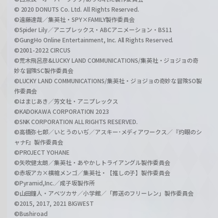
© 2020 DONUTS Co. Ltd. All Rights Reserved.
©遠藤達哉／集英社・SPY×FAMILY製作委員会
©Spider Lily／アニプレックス・ABCアニメーション・BS11
©GungHo Online Entertainment, Inc. All Rights Reserved.
©2001-2022 CIRCUS
©荒木飛呂彦&LUCKY LAND COMMUNICATIONS/集英社・ジョジョの奇
妙な冒険SC製作委員会
©LUCKY LAND COMMUNICATIONS/集英社・ジョジョの奇妙な冒険SO製
作委員会
©はまじあき／芳文社・アニプレックス
©KADOKAWA CORPORATION 2023
©SNK CORPORATION ALL RIGHTS RESERVED.
©高橋弥七郎／いとうのいぢ／アスキー･メディアワークス／『灼眼のシ
ャナF』製作委員会
©PROJECT YOHANE
©矢吹健太朗／集英社・あやかしトライアングル製作委員会
©赤坂アカ×横槍メンゴ／集英社・【推しの子】製作委員会
©Pyramid,Inc.／成子坂製作所
©山田鐘人・アベツカサ／小学館／「葬送のフリーレン」製作委員会
©2015, 2017, 2021 BIGWEST
©Bushiroad