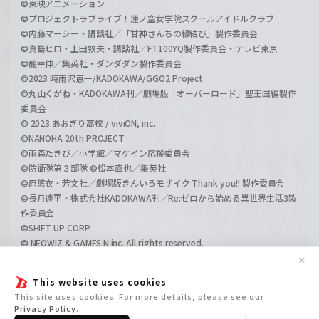
©東映アニメーション
©プロジェクトラブライブ！蓮ノ空女学院スクールアイドルクラブ
©内藤マーシー・講談社／「甘神さんちの縁結び」製作委員会
©真島ヒロ・上田敦夫・講談社／FT100YQ製作委員会・テレビ東京
©龍幸伸／集英社・ダンダダン製作委員会
©2023 時雨沢恵一/KADOKAWA/GGO2 Project
©丸山くがね・KADOKAWA刊／劇場版「オーバーロード」聖王国編製作
委員会
© 2023 あおぎり高校 / viviON, inc.
©NANOHA 20th PROJECT
©雨森たきび／小学館／マケイン応援委員会
©防衛隊第３部隊 ©松本直也／集英社
©原悠衣・芳文社／劇場版きんいろモザイク Thank you!! 製作委員会
©長月達平・株式会社KADOKAWA刊／Re:ゼロから始める異世界生活3製
作委員会
©SHIFT UP CORP.
© NEOWIZ & GAMFS N inc. All rights reserved.
©ATLUS. ©SEGA.
✕
©GIRLS und PANZER Projekt
This website uses cookies
©GIRLS und PANZER Film Projekt
This site uses cookies. For more details, please see our
©GIRLS und PANZER Finale Projekt
Privacy Policy
.