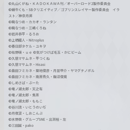
©丸山くがね・ＫＡＤＯＫＡＷＡ刊／オーバーロード2製作委員会
©蝸牛くも・SBクリエイティブ／ゴブリンスレイヤー製作委員会 イラ
スト／神奈月昇
©暁なつめ・カカオ・ランタン
©暁なつめ・三嶋くろね
©岩井恭平・るろお
©上栖綴人・Nitroplus
©春日部タケル・ユキヲ
©枯野瑛・ｕｅ ©気がつけば毛玉・かにビーム
©久慈マサムネ・平つくね
©久慈マサムネ・Hisasi
©島田フミカネ・築地俊彦・月並甲介・ヤマグチノボル
©島田フミカネ・南房秀久・飯沼俊規
©しめさば・ぶーた
©竜ノ湖太郎・天之有
©竜ノ湖太郎・焦茶
©竜ノ湖太郎・ももこ
©谷川流・いとうのいぢ
©月夜涙・しおこんぶ
©水野良・グループSNE・出渕裕・左
©三田誠・pako