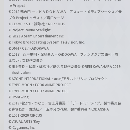
-A Project
©2018 鴨志田 一／ＫＡＤＯＫＡＷＡ アスキー・メディアワークス／青
ブタ Project イラスト／溝口ケージ
©CLAMP・ST／講談社・NEP・NHK
©Project Revue Starlight
© 2021 Ateam Entertainment Inc.
©Tokyo Broadcasting System Television, Inc.
©DMM / C2 / KADOKAWA
©2017 丸戸史明・深崎暮人・KADOKAWA ファンタジア文庫刊／冴
えない♭な製作委員会
©川上泰樹・伏瀬・講談社／転スラ製作委員会 ©REKI KAWAHARA 2019
illust：abec
©AZONE INTERNATIONAL・acus/アサルトリリィプロジェクト
©TYPE-MOON / FGO6 ANIME PROJECT
©TYPE-MOON / FGO7 ANIME PROJECT
©Frontwing
©2013 橘公司・つなこ／富士見書房／「デート･ア･ライブ」製作委員会
©春場ねぎ・講談社／「五等分の花嫁」製作委員会 ®KODANSHA
©2001-2020 CIRCUS
©VISUAL ARTS/Key
© Cygames, Inc.