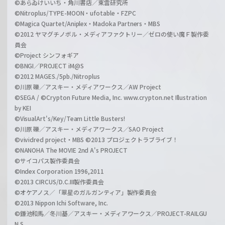
©あらゐけいいち・角川書店／東雲研究所
©Nitroplus/TYPE-MOON・ufotable・FZPC
©Magica Quartet/Aniplex・Madoka Partners・MBS
©2012 ヤマグチノボル・メディアファクトリー／ゼロの使い魔Ｆ製作委
員会
©Project シンフォギア
©BNGI／PROJECT iM@S
©2012 MAGES./5pb./Nitroplus
©川原 礫／アスキー・メディアワークス／AW Project
©SEGA / ©Crypton Future Media, Inc. www.crypton.net Illustration
by KEI
©VisualArt's/Key/Team Little Busters!
©川原 礫／アスキー・メディアワークス／SAO Project
©vividred project・MBS ©2013 プロジェクトラブライブ！
©NANOHA The MOVIE 2nd A's PROJECT
©サイコパス製作委員会
©Index Corporation 1996,2011
©2013 CIRCUS/D.C.III製作委員会
©オケアノス／「翠星のガルガンティア」製作委員会
©2013 Nippon Ichi Software, Inc.
©鎌池和馬／冬川基／アスキー・メディアワークス／PROJECT-RAILGU
N S