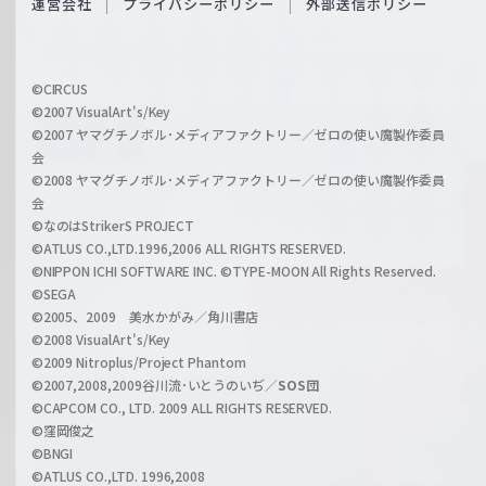
運営会社
プライバシーポリシー
外部送信ポリシー
c
f
h
f
w
i
a
©CIRCUS
c
©2007 VisualArt's/Key
r
i
©2007 ヤマグチノボル･メディアファクトリー／ゼロの使い魔製作委員
z
会
a
©2008 ヤマグチノボル･メディアファクトリー／ゼロの使い魔製作委員
l
会
C
©なのはStrikerS PROJECT
h
©ATLUS CO.,LTD.1996,2006 ALL RIGHTS RESERVED.
a
©NIPPON ICHI SOFTWARE INC. ©TYPE-MOON All Rights Reserved.
n
©SEGA
©2005、2009 美水かがみ／角川書店
n
©2008 VisualArt's/Key
e
©2009 Nitroplus/Project Phantom
l
©2007,2008,2009谷川流･いとうのいぢ／
SOS団
©CAPCOM CO., LTD. 2009 ALL RIGHTS RESERVED.
©窪岡俊之
©BNGI
©ATLUS CO.,LTD. 1996,2008