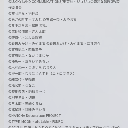
©LUCKY LAND COMMUNICATIONS/集英社・ジョジョの奇妙な冒険GW製
作委員会
©葵せきな・狗神煌
©あざの耕平・すみ兵 ©石踏一榮・みやま零
©井中だちま・飯田ぽち。
©恵比須清司・ぎん太郎
©鏡貴也・とよた瑣織
©春日みかげ・みやま零 ©春日みかげ・みやま零・深井涼介
©賀東招二・四季童子
©賀東招二・なかじまゆか
©神坂一・あらいずみるい
©木村心一・こぶいち むりりん
©榊一郎・なまにくＡＴＫ（ニトロプラス）
©細音啓・猫鍋蒼
©橘公司・つなこ
©築地俊彦・駒都え～じ
©柳実冬貴・切符
©羊太郎・三嶋くろね
©諸星悠・甘味みきひろ
©NANOHA Detonation PROJECT
©TYPE-MOON・ufotable・FSNPC
©2017 川原 礫／ＫＡＤＯＫＡＷＡ アスキー・メディアワークス／SAO