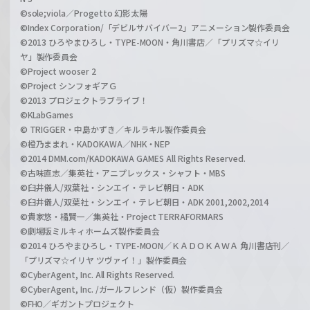
©sole;viola／Progetto 幻影太陽
©Index Corporation/「デビルサバイバー2」アニメーション製作委員会
©2013 ひろやまひろし・TYPE-MOON・角川書店／「プリズマ☆イリ
ヤ」製作委員会
©Project wooser 2
©Project シンフォギアＧ
©2013 プロジェクトラブライブ！
©KLabGames
© TRIGGER・中島かずき／キルラキル製作委員会
©橙乃ままれ・KADOKAWA／NHK・NEP
©2014 DMM.com/KADOKAWA GAMES All Rights Reserved.
©古味直志／集英社・アニプレックス・シャフト・MBS
©臼井儀人/双葉社・シンエイ・テレビ朝日・ADK
©臼井儀人/双葉社・シンエイ・テレビ朝日・ADK 2001,2002,2014
©貴家悠・橘賢一／集英社・Project TERRAFORMARS
©劇場版ミルキィホームズ製作委員会
©2014 ひろやまひろし・TYPE-MOON／ＫＡＤＯＫＡＷＡ 角川書店刊／
「プリズマ☆イリヤ ツヴァイ！」製作委員会
©CyberAgent, Inc. All Rights Reserved.
©CyberAgent, Inc. /ガールフレンド（仮）製作委員会
©FHO／ギガントプロジェクト