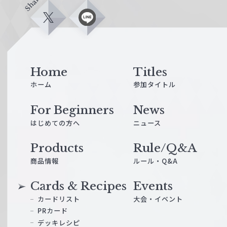
Share
X
L
i
n
e
Home
Titles
ホーム
参加タイトル
For Beginners
News
はじめての方へ
ニュース
Products
Rule/Q&A
商品情報
ルール・Q&A
Cards & Recipes
Events
カードリスト
大会・イベント
PRカード
デッキレシピ