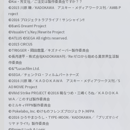
©Koi・芳文社／ご注文は製作委員会ですか？？
©2015 川原 礫／KADOKAWA アスキー・メディアワークス刊／AWIB P
roject
©2016 プロジェクトラブライブ！サンシャイン!!
©BanG Dream! Project
©VisualArt's/Key/Rewrite Project
©ATLUS ©SEGA All rights reserved.
©2015 CIRCUS
©TRIGGER・岡田麿里／キズナイーバー製作委員会
©長月達平・株式会社KADOKAWA刊／Re:ゼロから始める異世界生活製
作委員会
©&™Lucasfilm Ltd.
©SEGA／チェンクロ・フィルムパートナーズ
©2016 川原 礫／ＫＡＤＯＫＡＷＡ アスキー・メディアワークス刊／S
AO MOVIE Project
©ViVid Strike PROJECT ©2016 暁なつめ・三嶋くろね／ＫＡＤＯＫＡ
ＷＡ／このすば製作委員会
©ミルキィFFPN製作委員会
© Pokelabo, Inc. ©けものフレンズプロジェクト/KFPA
©2016 ひろやまひろし・TYPE-MOON／KADOKAWA／「プリズマ☆イ
リヤ ドライ!!」製作委員会
©Project Luck & Logic