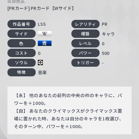
収録商品
[PRカード] PRカード【Wサイド】
LSS
PR
作品番号
レアリティ
キャラ
サイド
種類
0
色
レベル
0
500
コスト
パワー
-
ソウル
トリガー
音楽
特徴
【永】 他のあなたの前列の中央の枠のキャラに、パ
ワーを＋1000。
【自】 あなたのクライマックスがクライマックス置
場に置かれた時、あなたは自分のキャラを1枚選び、
そのターン中、パワーを＋1000。