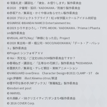
© 宮島礼吏・講談社／「彼女、お借りします」製作委員会
©2020 夕蜜柑・狐印／KADOKAWA／防振り製作委員会
©赤坂アカ／集英社・かぐや様は告らせたい製作委員会
©2020 プロジェクトラブライブ！虹ヶ咲学園スクールアイドル同好会
©SUNRISE ©BANDAI NAMCO Entertainment Inc.
©2019 ひろやまひろし・TYPE-MOON／KADOKAWA／Prisma☆Phanta
sm製作委員会
©VISUAL ARTS/Key/「神様になった日」Project
©2020 東出祐一郎・橘公司・NOCO/KADOKAWA/「デート・ア・バレッ
ト」製作委員会
©Project シンフォギアＸＶ
© Koi・芳文社／ご注文はBLOOM製作委員会ですか？
©春場ねぎ・講談社／「五等分の花嫁∬」製作委員会 ®KODANSHA
©葦原大介／集英社・テレビ朝日・東映アニメーション
©VANGUARD overDress Character Design ©2021 CLAMP・ST de
sign:伊藤彰 illust:Kinema citrus/獣道
©理不尽な孫の手/MFブックス/「無職転生」製作委員会
©irodori ent post
© MARVEL
©大森藤ノ・SBクリエイティブ/ダンまち4製作委員会
© 2016 COVER Corp.