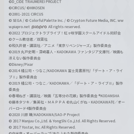
©D_CIDE TRAUMEREI PROJECT
©CIRCUS/ ©HIKOSEN
©2001-2021 CIRCUS
© SEGA / © Colorful Palette Inc. / © Crypton Future Media, INC. ww
w.piapro.net
All rights reserved.
©2022 プロジェクトラブライブ！虹ヶ咲学園スクールアイドル同好会
©クール教信者／双葉社
©和久井健・講談社／アニメ「東京リベンジャーズ」製作委員会
©2019 丸戸史明・深崎暮人・KADOKAWA ファンタジア文庫刊／映画も
冴えない製作委員会
©Disney/Pixar
©2014 橘公司・つなこ/KADOKAWA 富士見書房刊/「デート・ア・ライ
ブⅡ」製作委員会
©2019 橘公司・つなこ／KADOKAWA／「デート・ア・ライブⅢ」製作
委員会
©春場ねぎ・講談社／映画「五等分の花嫁」製作委員会 ®KODANSHA
©藤本タツキ／集英社・ＭＡＰＰＡ ©丸山くがね・KADOKAWA刊／オー
バーロード4製作委員会
©2020 川原 礫/KADOKAWA/SAO-P Project
© 2017 Manjuu Co.,Ltd. & YongShi Co.,Ltd. All Rights Reserved.
© 2017 Yostar, Inc. All Rights Reserved.
©白米良・オーバーラップ/ありふれた製作委員会