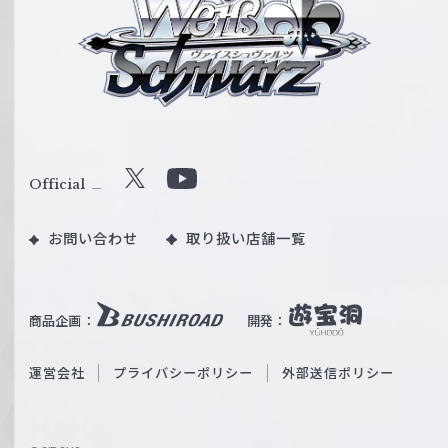
ァ
イ
ス
シ
ュ
ヴ
ァ
ル
Official
X
Y
ツ
o
｜
お問い合わせ
取り扱い店舗一覧
u
W
T
e
u
i
b
商品企画：
開発：
ß
e
S
O
運営会社
プライバシーポリシー
外部送信ポリシー
c
f
h
f
w
i