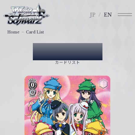
メ
ヴ
ニ
ァ
JP
EN
ュ
イ
ー
ス
Home
Card List
シ
ュ
Card List
ヴ
ァ
カードリスト
ル
ツ
｜
W
e
i
ß
S
c
h