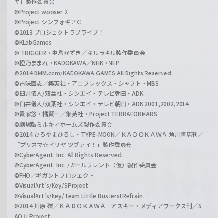
ヤ」製作委員会
©Project wooser 2
©Project シンフォギアＧ
©2013 プロジェクトラブライブ！
©KLabGames
© TRIGGER・中島かずき／キルラキル製作委員会
©橙乃ままれ・KADOKAWA／NHK・NEP
©2014 DMM.com/KADOKAWA GAMES All Rights Reserved.
©古味直志／集英社・アニプレックス・シャフト・MBS
©臼井儀人/双葉社・シンエイ・テレビ朝日・ADK
©臼井儀人/双葉社・シンエイ・テレビ朝日・ADK 2001,2002,2014
©貴家悠・橘賢一／集英社・Project TERRAFORMARS
©劇場版ミルキィホームズ製作委員会
©2014 ひろやまひろし・TYPE-MOON／ＫＡＤＯＫＡＷＡ 角川書店刊／
「プリズマ☆イリヤ ツヴァイ！」製作委員会
©CyberAgent, Inc. All Rights Reserved.
©CyberAgent, Inc. /ガールフレンド（仮）製作委員会
©FHO／ギガントプロジェクト
©VisualArt's/Key/SProject
©VisualArt's/Key/Team Little Busters! Refrain
©2014 川原 礫／ＫＡＤＯＫＡＷＡ アスキー・メディアワークス刊／S
AOⅡ Project