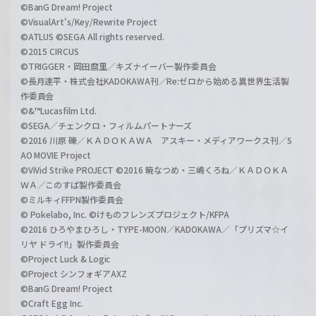
©BanG Dream! Project
©VisualArt's/Key/Rewrite Project
©ATLUS ©SEGA All rights reserved.
©2015 CIRCUS
©TRIGGER・岡田麿里／キズナイーバー製作委員会
©長月達平・株式会社KADOKAWA刊／Re:ゼロから始める異世界生活製
作委員会
©&™Lucasfilm Ltd.
©SEGA／チェンクロ・フィルムパートナーズ
©2016 川原 礫／ＫＡＤＯＫＡＷＡ アスキー・メディアワークス刊／S
AO MOVIE Project
©ViVid Strike PROJECT ©2016 暁なつめ・三嶋くろね／ＫＡＤＯＫＡ
ＷＡ／このすば製作委員会
©ミルキィFFPN製作委員会
© Pokelabo, Inc. ©けものフレンズプロジェクト/KFPA
©2016 ひろやまひろし・TYPE-MOON／KADOKAWA／「プリズマ☆イ
リヤ ドライ!!」製作委員会
©Project Luck & Logic
©Project シンフォギアAXZ
©BanG Dream! Project
©Craft Egg Inc.