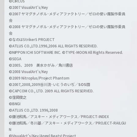
a
©CIRCUS
c
©2007 VisualArt's/Key
r
i
©2007 ヤマグチノボル･メディアファクトリー／ゼロの使い魔製作委員
z
会
a
©2008 ヤマグチノボル･メディアファクトリー／ゼロの使い魔製作委員
l
会
C
©なのはStrikerS PROJECT
h
©ATLUS CO.,LTD.1996,2006 ALL RIGHTS RESERVED.
a
©NIPPON ICHI SOFTWARE INC. ©TYPE-MOON All Rights Reserved.
n
©SEGA
©2005、2009 美水かがみ／角川書店
n
©2008 VisualArt's/Key
e
©2009 Nitroplus/Project Phantom
l
©2007,2008,2009谷川流･いとうのいぢ／
SOS団
©CAPCOM CO., LTD. 2009 ALL RIGHTS RESERVED.
©窪岡俊之
©BNGI
©ATLUS CO.,LTD. 1996,2008
©鎌池和馬／アスキー・メディアワークス／PROJECT-INDEX
©鎌池和馬／冬川基／アスキー・メディアワークス／PROJECT-RAILGU
N
©VisualArt's/Key/Angel Beats! Project