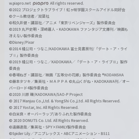
w.piapro.net
All rights reserved.
©2022 プロジェクトラブライブ！虹ヶ咲学園スクールアイドル同好会
©クール教信者／双葉社
©和久井健・講談社／アニメ「東京リベンジャーズ」製作委員会
©2019 丸戸史明・深崎暮人・KADOKAWA ファンタジア文庫刊／映画も
冴えない製作委員会
©Disney/Pixar
©2014 橘公司・つなこ/KADOKAWA 富士見書房刊/「デート・ア・ライ
ブⅡ」製作委員会
©2019 橘公司・つなこ／KADOKAWA／「デート・ア・ライブⅢ」製作
委員会
©春場ねぎ・講談社／映画「五等分の花嫁」製作委員会 ®KODANSHA
©藤本タツキ／集英社・ＭＡＰＰＡ ©丸山くがね・KADOKAWA刊／オー
バーロード4製作委員会
©2020 川原 礫/KADOKAWA/SAO-P Project
© 2017 Manjuu Co.,Ltd. & YongShi Co.,Ltd. All Rights Reserved.
© 2017 Yostar, Inc. All Rights Reserved.
©白米良・オーバーラップ/ありふれた製作委員会
© 2020 DONUTS Co. Ltd. All Rights Reserved.
©遠藤達哉／集英社・SPY×FAMILY製作委員会
©Spider Lily／アニプレックス・ABCアニメーション・BS11