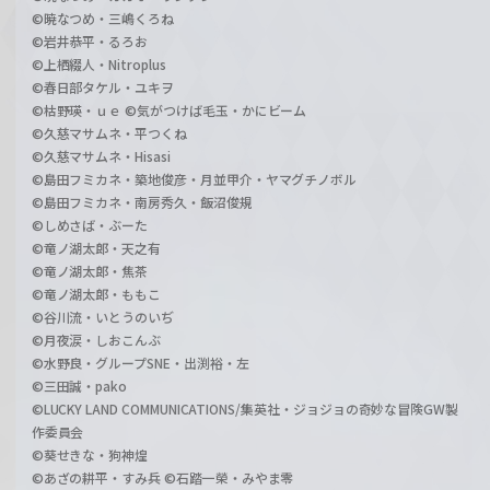
©暁なつめ・三嶋くろね
©岩井恭平・るろお
©上栖綴人・Nitroplus
©春日部タケル・ユキヲ
©枯野瑛・ｕｅ ©気がつけば毛玉・かにビーム
©久慈マサムネ・平つくね
©久慈マサムネ・Hisasi
©島田フミカネ・築地俊彦・月並甲介・ヤマグチノボル
©島田フミカネ・南房秀久・飯沼俊規
©しめさば・ぶーた
©竜ノ湖太郎・天之有
©竜ノ湖太郎・焦茶
©竜ノ湖太郎・ももこ
©谷川流・いとうのいぢ
©月夜涙・しおこんぶ
©水野良・グループSNE・出渕裕・左
©三田誠・pako
©LUCKY LAND COMMUNICATIONS/集英社・ジョジョの奇妙な冒険GW製
作委員会
©葵せきな・狗神煌
©あざの耕平・すみ兵 ©石踏一榮・みやま零