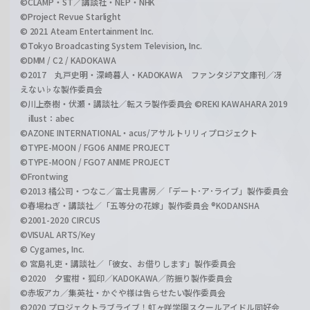
©CLAMP・ST／講談社・NEP・NHK
©Project Revue Starlight
© 2021 Ateam Entertainment Inc.
©Tokyo Broadcasting System Television, Inc.
©DMM / C2 / KADOKAWA
©2017 丸戸史明・深崎暮人・KADOKAWA ファンタジア文庫刊／冴
えない♭な製作委員会
©川上泰樹・伏瀬・講談社／転スラ製作委員会 ©REKI KAWAHARA 2019
illust：abec
©AZONE INTERNATIONAL・acus/アサルトリリィプロジェクト
©TYPE-MOON / FGO6 ANIME PROJECT
©TYPE-MOON / FGO7 ANIME PROJECT
©Frontwing
©2013 橘公司・つなこ／富士見書房／「デート･ア･ライブ」製作委員会
©春場ねぎ・講談社／「五等分の花嫁」製作委員会 ®KODANSHA
©2001-2020 CIRCUS
©VISUAL ARTS/Key
© Cygames, Inc.
© 宮島礼吏・講談社／「彼女、お借りします」製作委員会
©2020 夕蜜柑・狐印／KADOKAWA／防振り製作委員会
©赤坂アカ／集英社・かぐや様は告らせたい製作委員会
©2020 プロジェクトラブライブ！虹ヶ咲学園スクールアイドル同好会