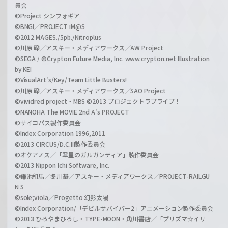
員会
©Project シンフォギア
©BNGI／PROJECT iM@S
©2012 MAGES./5pb./Nitroplus
©川原 礫／アスキー・メディアワークス／AW Project
©SEGA / ©Crypton Future Media, Inc. www.crypton.net Illustration
by KEI
©VisualArt's/Key/Team Little Busters!
©川原 礫／アスキー・メディアワークス／SAO Project
©vividred project・MBS ©2013 プロジェクトラブライブ！
©NANOHA The MOVIE 2nd A's PROJECT
©サイコパス製作委員会
©Index Corporation 1996,2011
©2013 CIRCUS/D.C.III製作委員会
©オケアノス／「翠星のガルガンティア」製作委員会
©2013 Nippon Ichi Software, Inc.
©鎌池和馬／冬川基／アスキー・メディアワークス／PROJECT-RAILGU
N S
©sole;viola／Progetto 幻影太陽
©Index Corporation/「デビルサバイバー2」アニメーション製作委員会
©2013 ひろやまひろし・TYPE-MOON・角川書店／「プリズマ☆イリ