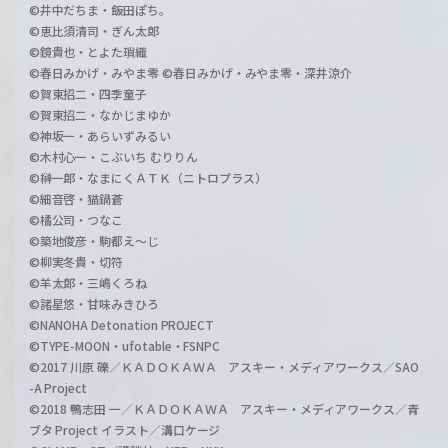
©井中だちま・飯田ぽち。
©恵比須清司・ぎん太郎
©鏡貴也・とよた瑣織
©春日みかげ・みやま零 ©春日みかげ・みやま零・深井涼介
©賀東招二・四季童子
©賀東招二・なかじまゆか
©神坂一・あらいずみるい
©木村心一・こぶいち むりりん
©榊一郎・なまにくＡＴＫ（ニトロプラス）
©細音啓・猫鍋蒼
©橘公司・つなこ
©築地俊彦・駒都え～じ
©柳実冬貴・切符
©羊太郎・三嶋くろね
©諸星悠・甘味みきひろ
©NANOHA Detonation PROJECT
©TYPE-MOON・ufotable・FSNPC
©2017 川原 礫／ＫＡＤＯＫＡＷＡ アスキー・メディアワークス／SAO
-A Project
©2018 鴨志田 一／ＫＡＤＯＫＡＷＡ アスキー・メディアワークス／青
ブタ Project イラスト／溝口ケージ