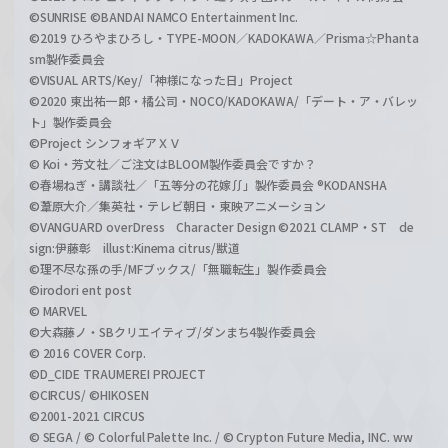
©SUNRISE ©BANDAI NAMCO Entertainment Inc.
©2019 ひろやまひろし・TYPE-MOON／KADOKAWA／Prisma☆Phanta
sm製作委員会
©VISUAL ARTS/Key/「神様になった日」Project
©2020 東出祐一郎・橘公司・NOCO/KADOKAWA/「デート・ア・バレッ
ト」製作委員会
©Project シンフォギアＸＶ
© Koi・芳文社／ご注文はBLOOM製作委員会ですか？
©春場ねぎ・講談社／「五等分の花嫁∬」製作委員会 ®KODANSHA
©葦原大介／集英社・テレビ朝日・東映アニメーション
©VANGUARD overDress Character Design ©2021 CLAMP・ST de
sign:伊藤彰 illust:Kinema citrus/獣道
©理不尽な孫の手/MFブックス/「無職転生」製作委員会
©irodori ent post
© MARVEL
©大森藤ノ・SBクリエイティブ/ダンまち4製作委員会
© 2016 COVER Corp.
©D_CIDE TRAUMEREI PROJECT
©CIRCUS/ ©HIKOSEN
©2001-2021 CIRCUS
© SEGA / © Colorful Palette Inc. / © Crypton Future Media, INC. ww