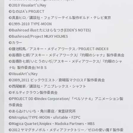
©2010 Visualart's/Key
©なのはA's PROJECT
©真島ヒロ／講談社・フェアリーテイル製作ギルド・テレビ東京
©1999-2010 TYPE-MOON
©Bushiroad illust:たにはらなつき(EDEN'S NOTES)
©Bushiroad/Project MILKY HOLMES
©カラー
©鎌池和馬／アスキー・メディアワークス／PROJECT-INDEX II
©高橋弥七郎/アスキー・メディアワークス/『灼眼のシャナ』製作委員会
©高橋弥七郎/いとうのいぢ/アスキー・メディアワークス/『灼眼のシャ
ナII』製作委員会/ＭＢＳ
©VisualArt's/Key
©2009,2011 ビックウエスト／劇場版マクロスＦ製作委員会
©西尾維新／講談社・アニプレックス・シャフト
©ギルティクラウン製作委員会
©PROJECT DD ©Index Corporation/「ペルソナ４」アニメーション製
作委員会
©あらゐけいいち・角川書店／東雲研究所
©Nitroplus/TYPE-MOON・ufotable・FZPC
©Magica Quartet/Aniplex・Madoka Partners・MBS
©2012 ヤマグチノボル・メディアファクトリー／ゼロの使い魔Ｆ製作委