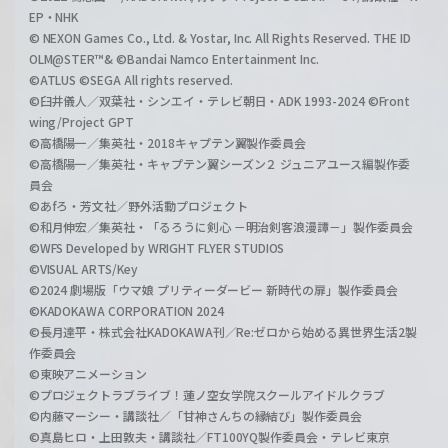
EP・NHK
© NEXON Games Co., Ltd. & Yostar, Inc. All Rights Reserved. THE ID
OLM@STER™& ©Bandai Namco Entertainment Inc.
©ATLUS ©SEGA All rights reserved.
©臼井儀人／双葉社・シンエイ・テレビ朝日・ADK 1993-2024 ©Front
wing/Project GPT
©高橋陽一／集英社・2018キャプテン翼製作委員会
©高橋陽一／集英社・キャプテン翼シーズン２ ジュニアユース編製作委
員会
©あfろ・芳文社／野外活動プロジェクト
©和月伸宏／集英社・「るろうに剣心 －明治剣客浪漫譚－」製作委員会
©WFS Developed by WRIGHT FLYER STUDIOS
©VISUAL ARTS/Key
©2024 劇場版「ウマ娘 プリティーダービー 新時代の扉」製作委員会
©KADOKAWA CORPORATION 2024
©長月達平・株式会社KADOKAWA刊／Re:ゼロから始める異世界生活2製
作委員会
©東映アニメーション
©プロジェクトラブライブ！蓮ノ空女学院スクールアイドルクラブ
©内藤マーシー・講談社／「甘神さんちの縁結び」製作委員会
©真島ヒロ・上田敦夫・講談社／FT100YQ製作委員会・テレビ東京