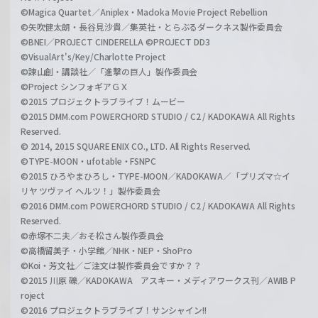
©Magica Quartet／Aniplex・Madoka Movie Project Rebellion
©矢吹健太朗・長谷見沙貴／集英社・とらぶるダークネス製作委員会
©BNEI／PROJECT CINDERELLA ©PROJECT DD3
©VisualArt's/Key/Charlotte Project
©諫山創・講談社／「進撃の巨人」製作委員会
©Project シンフォギアＧＸ
©2015 プロジェクトラブライブ！ムービー
©2015 DMM.com POWERCHORD STUDIO / C2 / KADOKAWA All Rights
Reserved.
© 2014, 2015 SQUARE ENIX CO., LTD. All Rights Reserved.
©TYPE-MOON・ufotable・FSNPC
©2015 ひろやまひろし・TYPE-MOON／KADOKAWA／「プリズマ☆イ
リヤ ツヴァイ ヘルツ！」製作委員会
©2016 DMM.com POWERCHORD STUDIO / C2 / KADOKAWA All Rights
Reserved.
©赤塚不二夫／おそ松さん製作委員会
©高橋留美子・小学館／NHK・NEP・ShoPro
©Koi・芳文社／ご注文は製作委員会ですか？？
©2015 川原 礫／KADOKAWA アスキー・メディアワークス刊／AWIB P
roject
©2016 プロジェクトラブライブ！サンシャイン!!