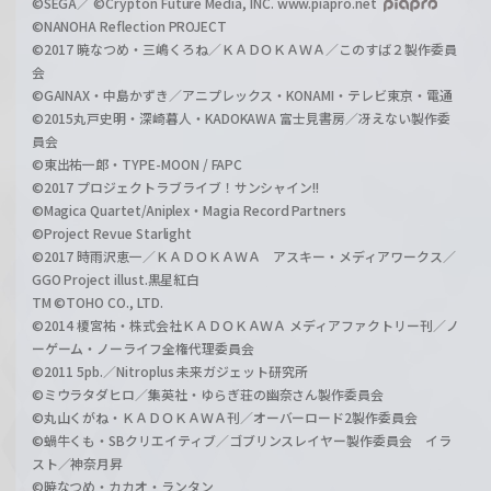
©SEGA／ ©Crypton Future Media, INC. www.piapro.net
©NANOHA Reflection PROJECT
©2017 暁なつめ・三嶋くろね／ＫＡＤＯＫＡＷＡ／このすば２製作委員
会
©GAINAX・中島かずき／アニプレックス・KONAMI・テレビ東京・電通
©2015丸戸史明・深崎暮人・KADOKAWA 富士見書房／冴えない製作委
員会
©東出祐一郎・TYPE-MOON / FAPC
©2017 プロジェクトラブライブ！サンシャイン!!
©Magica Quartet/Aniplex・Magia Record Partners
©Project Revue Starlight
©2017 時雨沢恵一／ＫＡＤＯＫＡＷＡ アスキー・メディアワークス／
GGO Project illust.黒星紅白
TM ©TOHO CO., LTD.
©2014 榎宮祐・株式会社ＫＡＤＯＫＡＷＡ メディアファクトリー刊／ノ
ーゲーム・ノーライフ全権代理委員会
©2011 5pb.／Nitroplus 未来ガジェット研究所
©ミウラタダヒロ／集英社・ゆらぎ荘の幽奈さん製作委員会
©丸山くがね・ＫＡＤＯＫＡＷＡ刊／オーバーロード2製作委員会
©蝸牛くも・SBクリエイティブ／ゴブリンスレイヤー製作委員会 イラ
スト／神奈月昇
©暁なつめ・カカオ・ランタン