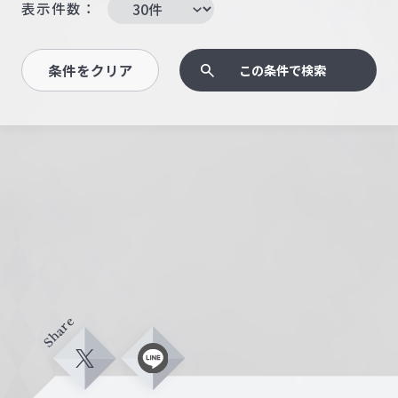
表示件数：
条件をクリア
この条件で検索
Share
X
L
i
n