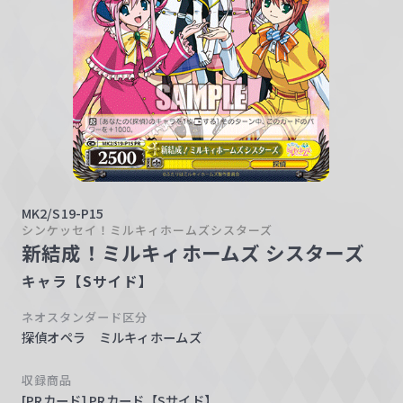
w
a
r
z
MK2/S19-P15
シンケッセイ！ミルキィホームズシスターズ
新結成！ミルキィホームズ シスターズ
キャラ【Sサイド】
ネオスタンダード区分
探偵オペラ ミルキィホームズ
収録商品
[PRカード] PRカード【Sサイド】