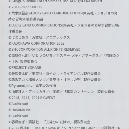
©GungHo Online Entertainment, Inc. All Rights Reserved.
©2001-2022 CIRCUS
©荒木飛呂彦&LUCKY LAND COMMUNICATIONS/集英社・ジョジョの奇
妙な冒険SC製作委員会
©LUCKY LAND COMMUNICATIONS/集英社・ジョジョの奇妙な冒険SO製
作委員会
©はまじあき／芳文社・アニプレックス
©KADOKAWA CORPORATION 2023
©SNK CORPORATION ALL RIGHTS RESERVED.
©高橋弥七郎／いとうのいぢ／アスキー･メディアワークス／『灼眼のシ
ャナF』製作委員会
©PROJECT YOHANE
©矢吹健太朗／集英社・あやかしトライアングル製作委員会
©赤坂アカ×横槍メンゴ／集英社・【推しの子】製作委員会
©Pyramid,Inc.／成子坂製作所
©山田鐘人・アベツカサ／小学館／「葬送のフリーレン」製作委員会
©2015, 2017, 2021 BIGWEST
©Bushiroad
©HAKAMA Inc
©Bushiroad
©春場ねぎ・講談社／「五等分の花嫁∽」製作委員会
©2022 鴨志田 一/KADOKAWA/青ブタ Project ©CLAMP・ST/講談社・N