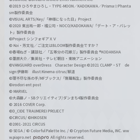
©2019 ひろやまひろし・TYPE-MOON／KADOKAWA／Prisma☆Phanta
sm製作委員会
©VISUAL ARTS/Key/「神様になった日」Project
©2020 東出祐一郎・橘公司・NOCO/KADOKAWA/「デート・ア・バレッ
ト」製作委員会
©Project シンフォギアＸＶ
© Koi・芳文社／ご注文はBLOOM製作委員会ですか？
©春場ねぎ・講談社／「五等分の花嫁∬」製作委員会 ®KODANSHA
©葦原大介／集英社・テレビ朝日・東映アニメーション
©VANGUARD overDress Character Design ©2021 CLAMP・ST de
sign:伊藤彰 illust:Kinema citrus/獣道
©理不尽な孫の手/MFブックス/「無職転生」製作委員会
©irodori ent post
© MARVEL
©大森藤ノ・SBクリエイティブ/ダンまち4製作委員会
© 2016 COVER Corp.
©D_CIDE TRAUMEREI PROJECT
©CIRCUS/ ©HIKOSEN
©2001-2021 CIRCUS
© SEGA / © Colorful Palette Inc. / © Crypton Future Media, INC. ww
w.piapro.net
All rights reserved.