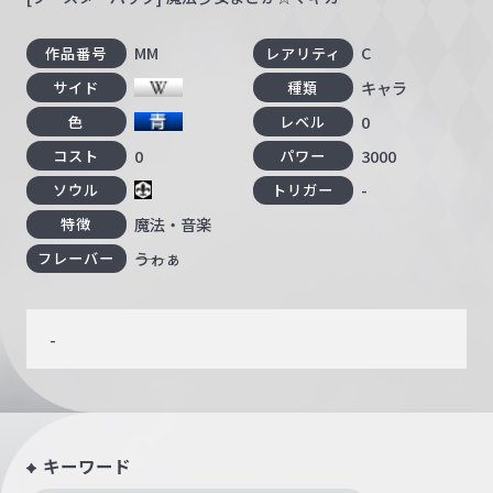
MM
C
作品番号
レアリティ
キャラ
サイド
種類
0
色
レベル
0
3000
コスト
パワー
-
ソウル
トリガー
魔法・音楽
特徴
――うゎぁ
フレーバー
-
キーワード