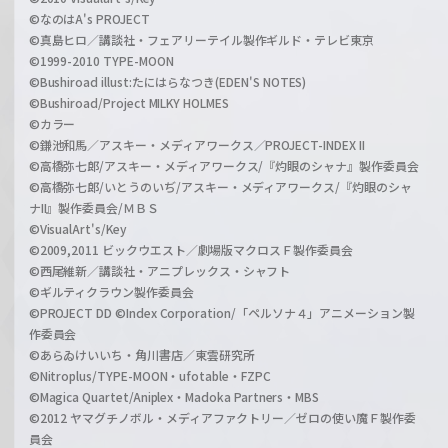
©なのはA's PROJECT
©真島ヒロ／講談社・フェアリーテイル製作ギルド・テレビ東京
©1999-2010 TYPE-MOON
©Bushiroad illust:たにはらなつき(EDEN'S NOTES)
©Bushiroad/Project MILKY HOLMES
©カラー
©鎌池和馬／アスキー・メディアワークス／PROJECT-INDEX II
©高橋弥七郎/アスキー・メディアワークス/『灼眼のシャナ』製作委員会
©高橋弥七郎/いとうのいぢ/アスキー・メディアワークス/『灼眼のシャ
ナII』製作委員会/ＭＢＳ
©VisualArt's/Key
©2009,2011 ビックウエスト／劇場版マクロスＦ製作委員会
©西尾維新／講談社・アニプレックス・シャフト
©ギルティクラウン製作委員会
©PROJECT DD ©Index Corporation/「ペルソナ４」アニメーション製
作委員会
©あらゐけいいち・角川書店／東雲研究所
©Nitroplus/TYPE-MOON・ufotable・FZPC
©Magica Quartet/Aniplex・Madoka Partners・MBS
©2012 ヤマグチノボル・メディアファクトリー／ゼロの使い魔Ｆ製作委
員会