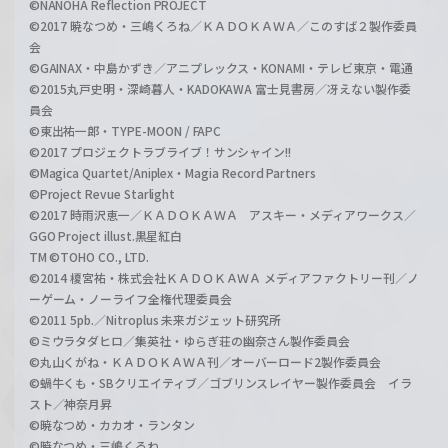
©NANOHA Reflection PROJECT
©2017 暁なつめ・三嶋くろね／ＫＡＤＯＫＡＷＡ／このすば２製作委員
会
©GAINAX・中島かずき／アニプレックス・KONAMI・テレビ東京・電通
©2015丸戸史明・深崎暮人・KADOKAWA 富士見書房／冴えない製作委
員会
©東出祐一郎・TYPE-MOON / FAPC
©2017 プロジェクトラブライブ！サンシャイン!!
©Magica Quartet/Aniplex・Magia Record Partners
©Project Revue Starlight
©2017 時雨沢恵一／ＫＡＤＯＫＡＷＡ アスキー・メディアワークス／
GGO Project illust.黒星紅白
TM ©TOHO CO., LTD.
©2014 榎宮祐・株式会社ＫＡＤＯＫＡＷＡ メディアファクトリー刊／ノ
ーゲーム・ノーライフ全権代理委員会
©2011 5pb.／Nitroplus 未来ガジェット研究所
©ミウラタダヒロ／集英社・ゆらぎ荘の幽奈さん製作委員会
©丸山くがね・ＫＡＤＯＫＡＷＡ刊／オーバーロード2製作委員会
©蝸牛くも・SBクリエイティブ／ゴブリンスレイヤー製作委員会 イラ
スト／神奈月昇
©暁なつめ・カカオ・ランタン
©暁なつめ・三嶋くろね