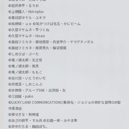
©岩井恭平・るろお
©上栖綴人・Nitroplus
©春日部タケル・ユキヲ
©枯野瑛・ｕｅ ©気がつけば毛玉・かにビーム
©久慈マサムネ・平つくね
©久慈マサムネ・Hisasi
©島田フミカネ・築地俊彦・月並甲介・ヤマグチノボル
©島田フミカネ・南房秀久・飯沼俊規
©しめさば・ぶーた
©竜ノ湖太郎・天之有
©竜ノ湖太郎・焦茶
©竜ノ湖太郎・ももこ
©谷川流・いとうのいぢ
©月夜涙・しおこんぶ
©水野良・グループSNE・出渕裕・左
©三田誠・pako
©LUCKY LAND COMMUNICATIONS/集英社・ジョジョの奇妙な冒険GW製
作委員会
©葵せきな・狗神煌
©あざの耕平・すみ兵 ©石踏一榮・みやま零
©井中だちま・飯田ぽち。