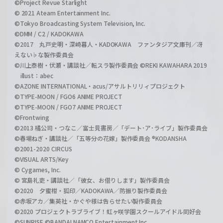
©Project Revue Starlight
© 2021 Ateam Entertainment Inc.
©Tokyo Broadcasting System Television, Inc.
©DMM / C2 / KADOKAWA
©2017 丸戸史明・深崎暮人・KADOKAWA ファンタジア文庫刊／冴
えない♭な製作委員会
©川上泰樹・伏瀬・講談社／転スラ製作委員会 ©REKI KAWAHARA 2019
illust：abec
©AZONE INTERNATIONAL・acus/アサルトリリィプロジェクト
©TYPE-MOON / FGO6 ANIME PROJECT
©TYPE-MOON / FGO7 ANIME PROJECT
©Frontwing
©2013 橘公司・つなこ／富士見書房／「デート･ア･ライブ」製作委員会
©春場ねぎ・講談社／「五等分の花嫁」製作委員会 ®KODANSHA
©2001-2020 CIRCUS
©VISUAL ARTS/Key
© Cygames, Inc.
© 宮島礼吏・講談社／「彼女、お借りします」製作委員会
©2020 夕蜜柑・狐印／KADOKAWA／防振り製作委員会
©赤坂アカ／集英社・かぐや様は告らせたい製作委員会
©2020 プロジェクトラブライブ！虹ヶ咲学園スクールアイドル同好会
©SUNRISE ©BANDAI NAMCO Entertainment Inc.