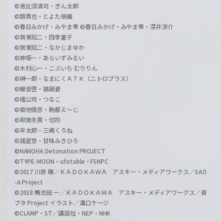
©恵比須清司・ぎん太郎
©鏡貴也・とよた瑣織
©春日みかげ・みやま零 ©春日みかげ・みやま零・深井涼介
©賀東招二・四季童子
©賀東招二・なかじまゆか
©神坂一・あらいずみるい
©木村心一・こぶいち むりりん
©榊一郎・なまにくＡＴＫ（ニトロプラス）
©細音啓・猫鍋蒼
©橘公司・つなこ
©築地俊彦・駒都え～じ
©柳実冬貴・切符
©羊太郎・三嶋くろね
©諸星悠・甘味みきひろ
©NANOHA Detonation PROJECT
©TYPE-MOON・ufotable・FSNPC
©2017 川原 礫／ＫＡＤＯＫＡＷＡ アスキー・メディアワークス／SAO
-A Project
©2018 鴨志田 一／ＫＡＤＯＫＡＷＡ アスキー・メディアワークス／青
ブタ Project イラスト／溝口ケージ
©CLAMP・ST／講談社・NEP・NHK