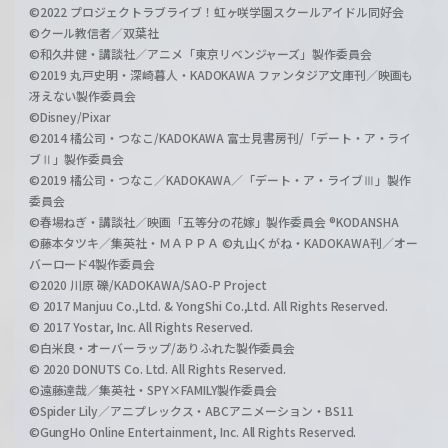
©2022 プロジェクトラブライブ！虹ヶ咲学園スクールアイドル同好会
©クール教信者／双葉社
©和久井健・講談社／アニメ「東京リベンジャーズ」製作委員会
©2019 丸戸史明・深崎暮人・KADOKAWA ファンタジア文庫刊／映画も
冴えない製作委員会
©Disney/Pixar
©2014 橘公司・つなこ/KADOKAWA 富士見書房刊/「デート・ア・ライ
ブⅡ」製作委員会
©2019 橘公司・つなこ／KADOKAWA／「デート・ア・ライブⅢ」製作
委員会
©春場ねぎ・講談社／映画「五等分の花嫁」製作委員会 ®KODANSHA
©藤本タツキ／集英社・ＭＡＰＰＡ ©丸山くがね・KADOKAWA刊／オー
バーロード4製作委員会
©2020 川原 礫/KADOKAWA/SAO-P Project
© 2017 Manjuu Co.,Ltd. & YongShi Co.,Ltd. All Rights Reserved.
© 2017 Yostar, Inc. All Rights Reserved.
©白米良・オーバーラップ/ありふれた製作委員会
© 2020 DONUTS Co. Ltd. All Rights Reserved.
©遠藤達哉／集英社・SPY×FAMILY製作委員会
©Spider Lily／アニプレックス・ABCアニメーション・BS11
©GungHo Online Entertainment, Inc. All Rights Reserved.