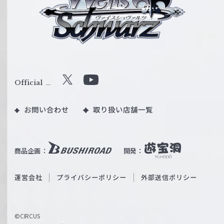
イ
ス
シ
ュ
ヴ
ァ
ル
Official
X
Y
ツ
o
｜
お問い合わせ
取り扱い店舗一覧
u
W
T
e
u
i
b
商品企画：
開発：
ß
e
S
O
運営会社
プライバシーポリシー
外部送信ポリシー
c
f
h
f
w
i
a
©CIRCUS
c