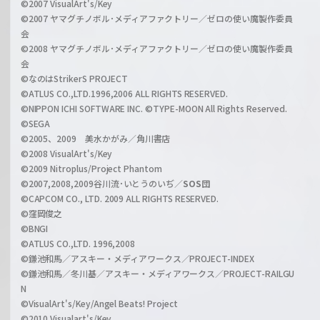
©2007 VisualArt's/Key
r
i
©2007 ヤマグチノボル･メディアファクトリー／ゼロの使い魔製作委員
z
会
a
©2008 ヤマグチノボル･メディアファクトリー／ゼロの使い魔製作委員
l
会
C
©なのはStrikerS PROJECT
h
©ATLUS CO.,LTD.1996,2006 ALL RIGHTS RESERVED.
a
©NIPPON ICHI SOFTWARE INC. ©TYPE-MOON All Rights Reserved.
n
©SEGA
©2005、2009 美水かがみ／角川書店
n
©2008 VisualArt's/Key
e
©2009 Nitroplus/Project Phantom
l
©2007,2008,2009谷川流･いとうのいぢ／
SOS団
©CAPCOM CO., LTD. 2009 ALL RIGHTS RESERVED.
©窪岡俊之
©BNGI
©ATLUS CO.,LTD. 1996,2008
©鎌池和馬／アスキー・メディアワークス／PROJECT-INDEX
©鎌池和馬／冬川基／アスキー・メディアワークス／PROJECT-RAILGU
N
©VisualArt's/Key/Angel Beats! Project
©2010 Visualart's/Key