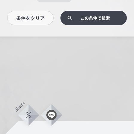
条件をクリア
この条件で検索
Share
X
L
i
n
e