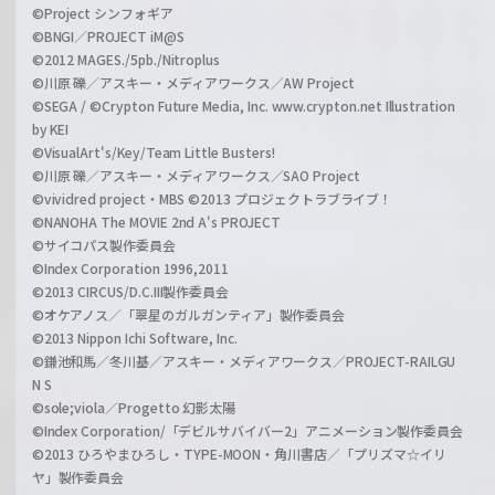
©Project シンフォギア
©BNGI／PROJECT iM@S
©2012 MAGES./5pb./Nitroplus
©川原 礫／アスキー・メディアワークス／AW Project
©SEGA / ©Crypton Future Media, Inc. www.crypton.net Illustration
by KEI
©VisualArt's/Key/Team Little Busters!
©川原 礫／アスキー・メディアワークス／SAO Project
©vividred project・MBS ©2013 プロジェクトラブライブ！
©NANOHA The MOVIE 2nd A's PROJECT
©サイコパス製作委員会
©Index Corporation 1996,2011
©2013 CIRCUS/D.C.III製作委員会
©オケアノス／「翠星のガルガンティア」製作委員会
©2013 Nippon Ichi Software, Inc.
©鎌池和馬／冬川基／アスキー・メディアワークス／PROJECT-RAILGU
N S
©sole;viola／Progetto 幻影太陽
©Index Corporation/「デビルサバイバー2」アニメーション製作委員会
©2013 ひろやまひろし・TYPE-MOON・角川書店／「プリズマ☆イリ
ヤ」製作委員会