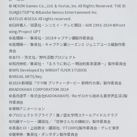
© NEXON Games Co., Ltd. & Yostar, Inc. All Rights Reserved. THE ID
OLM@STER™& ©Bandai Namco Entertainment Inc.
©ATLUS ©SEGA All rights reserved.
©臼井儀人／双葉社・シンエイ・テレビ朝日・ADK 1993-2024 ©Front
wing/Project GPT
©高橋陽一／集英社・2018キャプテン翼製作委員会
©高橋陽一／集英社・キャプテン翼シーズン２ ジュニアユース編製作委
員会
©あfろ・芳文社／野外活動プロジェクト
©和月伸宏／集英社・「るろうに剣心 －明治剣客浪漫譚－」製作委員会
©WFS Developed by WRIGHT FLYER STUDIOS
©VISUAL ARTS/Key
©2024 劇場版「ウマ娘 プリティーダービー 新時代の扉」製作委員会
©KADOKAWA CORPORATION 2024
©長月達平・株式会社KADOKAWA刊／Re:ゼロから始める異世界生活2製
作委員会
©東映アニメーション
©プロジェクトラブライブ！蓮ノ空女学院スクールアイドルクラブ
©内藤マーシー・講談社／「甘神さんちの縁結び」製作委員会
©真島ヒロ・上田敦夫・講談社／FT100YQ製作委員会・テレビ東京
©龍幸伸／集英社・ダンダダン製作委員会