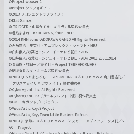
©Project wooser 2
©Project シンフォギアＧ
©2013 プロジェクトラブライブ！
©KLabGames
© TRIGGER・中島かずき／キルラキル製作委員会
©橙乃ままれ・KADOKAWA／NHK・NEP
©2014 DMM.com/KADOKAWA GAMES All Rights Reserved.
©古味直志／集英社・アニプレックス・シャフト・MBS
©臼井儀人/双葉社・シンエイ・テレビ朝日・ADK
©臼井儀人/双葉社・シンエイ・テレビ朝日・ADK 2001,2002,2014
©貴家悠・橘賢一／集英社・Project TERRAFORMARS
©劇場版ミルキィホームズ製作委員会
©2014 ひろやまひろし・TYPE-MOON／ＫＡＤＯＫＡＷＡ 角川書店刊／
「プリズマ☆イリヤ ツヴァイ！」製作委員会
©CyberAgent, Inc. All Rights Reserved.
©CyberAgent, Inc. /ガールフレンド（仮）製作委員会
©FHO／ギガントプロジェクト
©VisualArt's/Key/SProject
©VisualArt's/Key/Team Little Busters! Refrain
©2014 川原 礫／ＫＡＤＯＫＡＷＡ アスキー・メディアワークス刊／S
AOⅡ Project
©Magica Quartet／Aniplex・Madoka Movie Project Rebellion