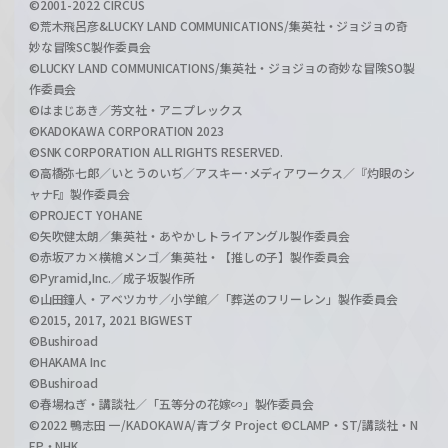
©2001-2022 CIRCUS
©荒木飛呂彦&LUCKY LAND COMMUNICATIONS/集英社・ジョジョの奇
妙な冒険SC製作委員会
©LUCKY LAND COMMUNICATIONS/集英社・ジョジョの奇妙な冒険SO製
作委員会
©はまじあき／芳文社・アニプレックス
©KADOKAWA CORPORATION 2023
©SNK CORPORATION ALL RIGHTS RESERVED.
©高橋弥七郎／いとうのいぢ／アスキー･メディアワークス／『灼眼のシ
ャナF』製作委員会
©PROJECT YOHANE
©矢吹健太朗／集英社・あやかしトライアングル製作委員会
©赤坂アカ×横槍メンゴ／集英社・【推しの子】製作委員会
©Pyramid,Inc.／成子坂製作所
©山田鐘人・アベツカサ／小学館／「葬送のフリーレン」製作委員会
©2015, 2017, 2021 BIGWEST
©Bushiroad
©HAKAMA Inc
©Bushiroad
©春場ねぎ・講談社／「五等分の花嫁∽」製作委員会
©2022 鴨志田 一/KADOKAWA/青ブタ Project ©CLAMP・ST/講談社・N
EP・NHK