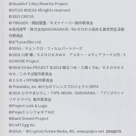
©VisualArt's/Key/Rewrite Project
©ATLUS ©SEGA All rights reserved.
©2015 CIRCUS
©TRIGGER・岡田麿里／キズナイーバー製作委員会
©長月達平・株式会社KADOKAWA刊／Re:ゼロから始める異世界生活製
作委員会
©&™Lucasfilm Ltd.
©SEGA／チェンクロ・フィルムパートナーズ
©2016 川原 礫／ＫＡＤＯＫＡＷＡ アスキー・メディアワークス刊／S
AO MOVIE Project
©ViVid Strike PROJECT ©2016 暁なつめ・三嶋くろね／ＫＡＤＯＫＡ
ＷＡ／このすば製作委員会
©ミルキィFFPN製作委員会
© Pokelabo, Inc. ©けものフレンズプロジェクト/KFPA
©2016 ひろやまひろし・TYPE-MOON／KADOKAWA／「プリズマ☆イ
リヤ ドライ!!」製作委員会
©Project Luck & Logic
©Project シンフォギアAXZ
©BanG Dream! Project
©Craft Egg Inc.
©SEGA／ ©Crypton Future Media, INC. www.piapro.net