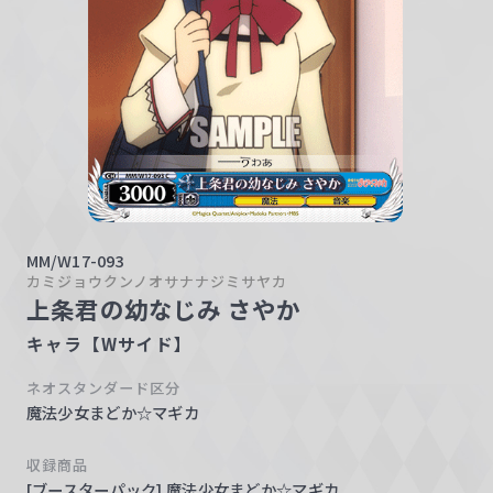
w
a
r
z
MM/W17-093
カミジョウクンノオサナナジミサヤカ
上条君の幼なじみ さやか
キャラ【Wサイド】
ネオスタンダード区分
魔法少女まどか☆マギカ
収録商品
[ブースターパック] 魔法少女まどか☆マギカ