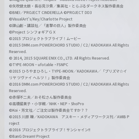
©矢吹健太朗・長谷見沙貴／集英社・とらぶるダークネス製作委員会
©BNEI／PROJECT CINDERELLA ©PROJECT DD3
©VisualArt's/Key/Charlotte Project
©諫山創・講談社／「進撃の巨人」製作委員会
©Project シンフォギアＧＸ
©2015 プロジェクトラブライブ！ムービー
©2015 DMM.com POWERCHORD STUDIO / C2 / KADOKAWA All Rights
Reserved.
© 2014, 2015 SQUARE ENIX CO., LTD. All Rights Reserved.
©TYPE-MOON・ufotable・FSNPC
©2015 ひろやまひろし・TYPE-MOON／KADOKAWA／「プリズマ☆イ
リヤ ツヴァイ ヘルツ！」製作委員会
©2016 DMM.com POWERCHORD STUDIO / C2 / KADOKAWA All Rights
Reserved.
©赤塚不二夫／おそ松さん製作委員会
©高橋留美子・小学館／NHK・NEP・ShoPro
©Koi・芳文社／ご注文は製作委員会ですか？？
©2015 川原 礫／KADOKAWA アスキー・メディアワークス刊／AWIB P
roject
©2016 プロジェクトラブライブ！サンシャイン!!
©BanG Dream! Project