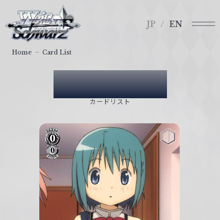
メ
ヴ
ニ
ァ
JP
EN
ュ
イ
ー
ス
Home
Card List
シ
ュ
Card List
ヴ
ァ
カードリスト
ル
ツ
｜
W
e
i
ß
S
c
h