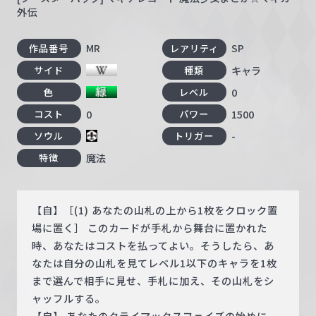
外伝
MR
SP
作品番号
レアリティ
キャラ
サイド
種類
0
色
レベル
0
1500
コスト
パワー
-
ソウル
トリガー
魔法
特徴
【自】［(1) あなたの山札の上から1枚をクロック置
場に置く］ このカードが手札から舞台に置かれた
時、あなたはコストを払ってよい。そうしたら、あ
なたは自分の山札を見てレベル1以下のキャラを1枚
まで選んで相手に見せ、手札に加え、その山札をシ
ャッフルする。
【自】 あなたのクライマックスフェイズの始めに、