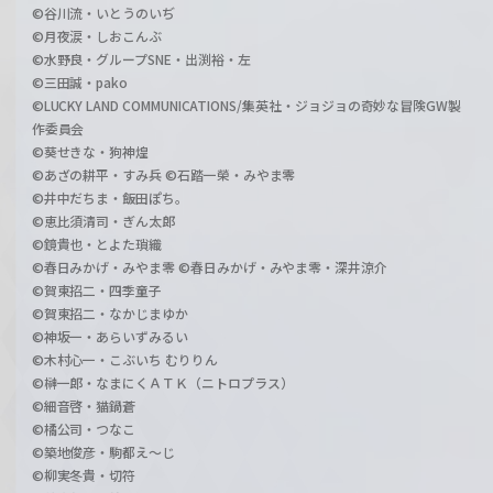
©谷川流・いとうのいぢ
©月夜涙・しおこんぶ
©水野良・グループSNE・出渕裕・左
©三田誠・pako
©LUCKY LAND COMMUNICATIONS/集英社・ジョジョの奇妙な冒険GW製
作委員会
©葵せきな・狗神煌
©あざの耕平・すみ兵 ©石踏一榮・みやま零
©井中だちま・飯田ぽち。
©恵比須清司・ぎん太郎
©鏡貴也・とよた瑣織
©春日みかげ・みやま零 ©春日みかげ・みやま零・深井涼介
©賀東招二・四季童子
©賀東招二・なかじまゆか
©神坂一・あらいずみるい
©木村心一・こぶいち むりりん
©榊一郎・なまにくＡＴＫ（ニトロプラス）
©細音啓・猫鍋蒼
©橘公司・つなこ
©築地俊彦・駒都え～じ
©柳実冬貴・切符