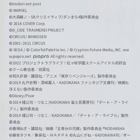
©irodori ent post
© MARVEL
©大森藤ノ・SBクリエイティブ/ダンまち4製作委員会
© 2016 COVER Corp.
©D_CIDE TRAUMEREI PROJECT
©CIRCUS/ ©HIKOSEN
©2001-2021 CIRCUS
© SEGA / © Colorful Palette Inc. / © Crypton Future Media, INC. ww
w.piapro.net
All rights reserved.
©2022 プロジェクトラブライブ！虹ヶ咲学園スクールアイドル同好会
©クール教信者／双葉社
©和久井健・講談社／アニメ「東京リベンジャーズ」製作委員会
©2019 丸戸史明・深崎暮人・KADOKAWA ファンタジア文庫刊／映画も
冴えない製作委員会
©Disney/Pixar
©2014 橘公司・つなこ/KADOKAWA 富士見書房刊/「デート・ア・ライ
ブⅡ」製作委員会
©2019 橘公司・つなこ／KADOKAWA／「デート・ア・ライブⅢ」製作
委員会
©春場ねぎ・講談社／映画「五等分の花嫁」製作委員会 ®KODANSHA
©藤本タツキ／集英社・ＭＡＰＰＡ ©丸山くがね・KADOKAWA刊／オー