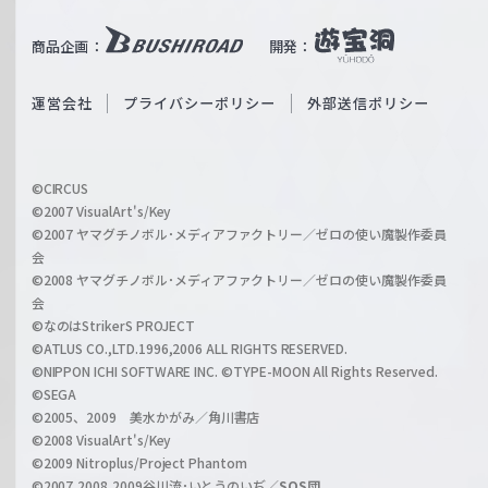
u
i
b
商品企画：
開発：
ß
e
S
O
運営会社
プライバシーポリシー
外部送信ポリシー
c
f
h
f
w
i
a
©CIRCUS
c
©2007 VisualArt's/Key
r
i
©2007 ヤマグチノボル･メディアファクトリー／ゼロの使い魔製作委員
z
会
a
©2008 ヤマグチノボル･メディアファクトリー／ゼロの使い魔製作委員
l
会
C
©なのはStrikerS PROJECT
h
©ATLUS CO.,LTD.1996,2006 ALL RIGHTS RESERVED.
a
©NIPPON ICHI SOFTWARE INC. ©TYPE-MOON All Rights Reserved.
n
©SEGA
©2005、2009 美水かがみ／角川書店
n
©2008 VisualArt's/Key
e
©2009 Nitroplus/Project Phantom
l
©2007,2008,2009谷川流･いとうのいぢ／
SOS団