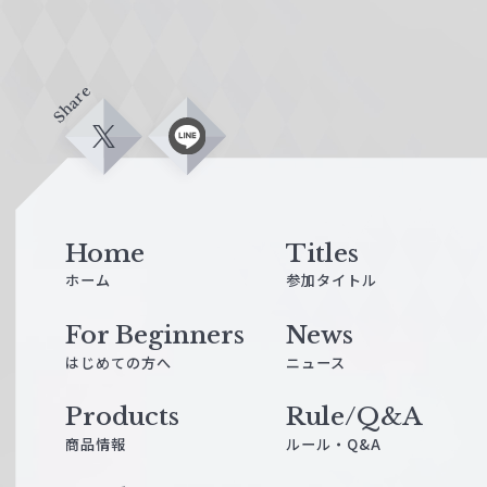
Share
X
L
i
n
e
Home
Titles
ホーム
参加タイトル
For Beginners
News
はじめての方へ
ニュース
Products
Rule/Q&A
商品情報
ルール・Q&A