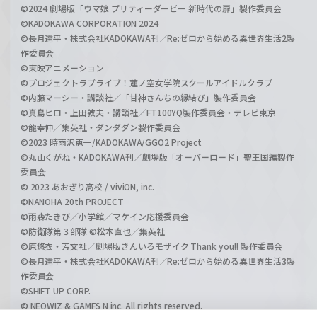
©2024 劇場版「ウマ娘 プリティーダービー 新時代の扉」製作委員会
©KADOKAWA CORPORATION 2024
©長月達平・株式会社KADOKAWA刊／Re:ゼロから始める異世界生活2製
作委員会
©東映アニメーション
©プロジェクトラブライブ！蓮ノ空女学院スクールアイドルクラブ
©内藤マーシー・講談社／「甘神さんちの縁結び」製作委員会
©真島ヒロ・上田敦夫・講談社／FT100YQ製作委員会・テレビ東京
©龍幸伸／集英社・ダンダダン製作委員会
©2023 時雨沢恵一/KADOKAWA/GGO2 Project
©丸山くがね・KADOKAWA刊／劇場版「オーバーロード」聖王国編製作
委員会
© 2023 あおぎり高校 / viviON, inc.
©NANOHA 20th PROJECT
©雨森たきび／小学館／マケイン応援委員会
©防衛隊第３部隊 ©松本直也／集英社
©原悠衣・芳文社／劇場版きんいろモザイク Thank you!! 製作委員会
©長月達平・株式会社KADOKAWA刊／Re:ゼロから始める異世界生活3製
作委員会
©SHIFT UP CORP.
© NEOWIZ & GAMFS N inc. All rights reserved.