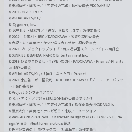
©春場ねぎ・講談社／「五等分の花嫁」製作委員会 ®KODANSHA
©2001-2020 CIRCUS
©VISUAL ARTS/Key
© Cygames, Inc.
© 宮島礼吏・講談社／「彼女、お借りします」製作委員会
©2020 夕蜜柑・狐印／KADOKAWA／防振り製作委員会
©赤坂アカ／集英社・かぐや様は告らせたい製作委員会
©2020 プロジェクトラブライブ！虹ヶ咲学園スクールアイドル同好会
©SUNRISE ©BANDAI NAMCO Entertainment Inc.
©2019 ひろやまひろし・TYPE-MOON／KADOKAWA／Prisma☆Phanta
sm製作委員会
©VISUAL ARTS/Key/「神様になった日」Project
©2020 東出祐一郎・橘公司・NOCO/KADOKAWA/「デート・ア・バレッ
ト」製作委員会
©Project シンフォギアＸＶ
© Koi・芳文社／ご注文はBLOOM製作委員会ですか？
©春場ねぎ・講談社／「五等分の花嫁∬」製作委員会 ®KODANSHA
©葦原大介／集英社・テレビ朝日・東映アニメーション
©VANGUARD overDress Character Design ©2021 CLAMP・ST de
sign:伊藤彰 illust:Kinema citrus/獣道
©理不尽な孫の手/MFブックス/「無職転生」製作委員会