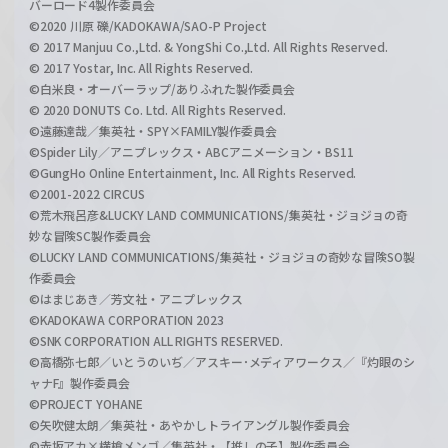
バーロード4製作委員会
©2020 川原 礫/KADOKAWA/SAO-P Project
© 2017 Manjuu Co.,Ltd. & YongShi Co.,Ltd. All Rights Reserved.
© 2017 Yostar, Inc. All Rights Reserved.
©白米良・オーバーラップ/ありふれた製作委員会
© 2020 DONUTS Co. Ltd. All Rights Reserved.
©遠藤達哉／集英社・SPY×FAMILY製作委員会
©Spider Lily／アニプレックス・ABCアニメーション・BS11
©GungHo Online Entertainment, Inc. All Rights Reserved.
©2001-2022 CIRCUS
©荒木飛呂彦&LUCKY LAND COMMUNICATIONS/集英社・ジョジョの奇
妙な冒険SC製作委員会
©LUCKY LAND COMMUNICATIONS/集英社・ジョジョの奇妙な冒険SO製
作委員会
©はまじあき／芳文社・アニプレックス
©KADOKAWA CORPORATION 2023
©SNK CORPORATION ALL RIGHTS RESERVED.
©高橋弥七郎／いとうのいぢ／アスキー･メディアワークス／『灼眼のシ
ャナF』製作委員会
©PROJECT YOHANE
©矢吹健太朗／集英社・あやかしトライアングル製作委員会
©赤坂アカ×横槍メンゴ／集英社・【推しの子】製作委員会