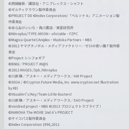
©西尾維新／講談社・アニプレックス・シャフト
©ギルティクラウン製作委員会
©PROJECT DD ©Index Corporation/「ペルソナ４」アニメーション製
作委員会
©あらゐけいいち・角川書店／東雲研究所
©Nitroplus/TYPE-MOON・ufotable・FZPC
©Magica Quartet/Aniplex・Madoka Partners・MBS
©2012 ヤマグチノボル・メディアファクトリー／ゼロの使い魔Ｆ製作委
員会
©Project シンフォギア
©BNGI／PROJECT iM@S
©2012 MAGES./5pb./Nitroplus
©川原 礫／アスキー・メディアワークス／AW Project
©SEGA / ©Crypton Future Media, Inc. www.crypton.net Illustration
by KEI
©VisualArt's/Key/Team Little Busters!
©川原 礫／アスキー・メディアワークス／SAO Project
©vividred project・MBS ©2013 プロジェクトラブライブ！
©NANOHA The MOVIE 2nd A's PROJECT
©サイコパス製作委員会
©Index Corporation 1996,2011