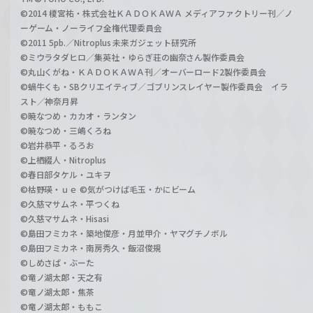
©2014 榎宮祐・株式会社ＫＡＤＯＫＡＷＡ メディアファクトリー刊／ノ
ーゲーム・ノーライフ全権代理委員会
©2011 5pb.／Nitroplus 未来ガジェット研究所
©ミウラタダヒロ／集英社・ゆらぎ荘の幽奈さん製作委員会
©丸山くがね・ＫＡＤＯＫＡＷＡ刊／オーバーロード2製作委員会
©蝸牛くも・SBクリエイティブ／ゴブリンスレイヤー製作委員会 イラ
スト／神奈月昇
©暁なつめ・カカオ・ランタン
©暁なつめ・三嶋くろね
©岩井恭平・るろお
©上栖綴人・Nitroplus
©春日部タケル・ユキヲ
©枯野瑛・ｕｅ ©気がつけば毛玉・かにビーム
©久慈マサムネ・平つくね
©久慈マサムネ・Hisasi
©島田フミカネ・築地俊彦・月並甲介・ヤマグチノボル
©島田フミカネ・南房秀久・飯沼俊規
©しめさば・ぶーた
©竜ノ湖太郎・天之有
©竜ノ湖太郎・焦茶
©竜ノ湖太郎・ももこ