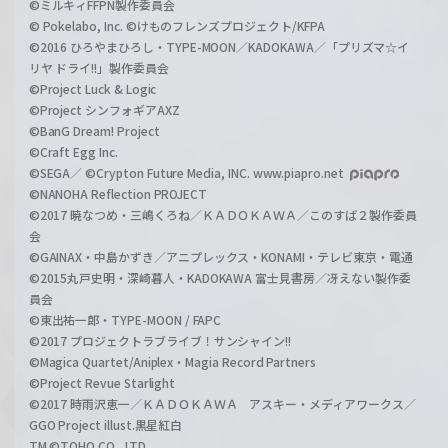
©ミルキィFFPN製作委員会
© Pokelabo, Inc. ©けものフレンズプロジェクト/KFPA
©2016 ひろやまひろし・TYPE-MOON／KADOKAWA／「プリズマ☆イ
リヤ ドライ!!」製作委員会
©Project Luck & Logic
©Project シンフォギアAXZ
©BanG Dream! Project
©Craft Egg Inc.
©SEGA／ ©Crypton Future Media, INC. www.piapro.net
©NANOHA Reflection PROJECT
©2017 暁なつめ・三嶋くろね／ＫＡＤＯＫＡＷＡ／このすば２製作委員
会
©GAINAX・中島かずき／アニプレックス・KONAMI・テレビ東京・電通
©2015丸戸史明・深崎暮人・KADOKAWA 富士見書房／冴えない製作委
員会
©東出祐一郎・TYPE-MOON / FAPC
©2017 プロジェクトラブライブ！サンシャイン!!
©Magica Quartet/Aniplex・Magia Record Partners
©Project Revue Starlight
©2017 時雨沢恵一／ＫＡＤＯＫＡＷＡ アスキー・メディアワークス／
GGO Project illust.黒星紅白
TM ©TOHO CO., LTD.