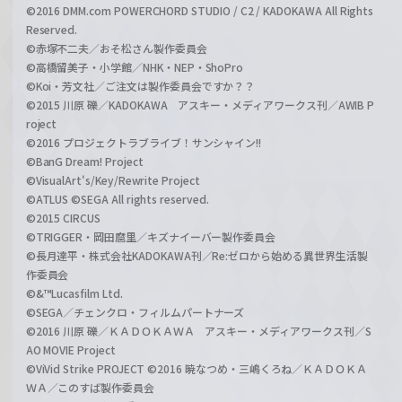
©2016 DMM.com POWERCHORD STUDIO / C2 / KADOKAWA All Rights
Reserved.
©赤塚不二夫／おそ松さん製作委員会
©高橋留美子・小学館／NHK・NEP・ShoPro
©Koi・芳文社／ご注文は製作委員会ですか？？
©2015 川原 礫／KADOKAWA アスキー・メディアワークス刊／AWIB P
roject
©2016 プロジェクトラブライブ！サンシャイン!!
©BanG Dream! Project
©VisualArt's/Key/Rewrite Project
©ATLUS ©SEGA All rights reserved.
©2015 CIRCUS
©TRIGGER・岡田麿里／キズナイーバー製作委員会
©長月達平・株式会社KADOKAWA刊／Re:ゼロから始める異世界生活製
作委員会
©&™Lucasfilm Ltd.
©SEGA／チェンクロ・フィルムパートナーズ
©2016 川原 礫／ＫＡＤＯＫＡＷＡ アスキー・メディアワークス刊／S
AO MOVIE Project
©ViVid Strike PROJECT ©2016 暁なつめ・三嶋くろね／ＫＡＤＯＫＡ
ＷＡ／このすば製作委員会