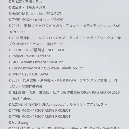
©羊太郎・三嶋くろね
©諸星悠・甘味みきひろ
©NANOHA Detonation PROJECT
©TYPE-MOON・ufotable・FSNPC
©2017 川原 礫／ＫＡＤＯＫＡＷＡ アスキー・メディアワークス／SAO
-A Project
©2018 鴨志田 一／ＫＡＤＯＫＡＷＡ アスキー・メディアワークス／青
ブタ Project イラスト／溝口ケージ
©CLAMP・ST／講談社・NEP・NHK
©Project Revue Starlight
© 2021 Ateam Entertainment Inc.
©Tokyo Broadcasting System Television, Inc.
©DMM / C2 / KADOKAWA
©2017 丸戸史明・深崎暮人・KADOKAWA ファンタジア文庫刊／冴
えない♭な製作委員会
©川上泰樹・伏瀬・講談社／転スラ製作委員会 ©REKI KAWAHARA 2019
illust：abec
©AZONE INTERNATIONAL・acus/アサルトリリィプロジェクト
©TYPE-MOON / FGO6 ANIME PROJECT
©TYPE-MOON / FGO7 ANIME PROJECT
©Frontwing
©2013 橘公司・つなこ／富士見書房／「デート･ア･ライブ」製作委員会