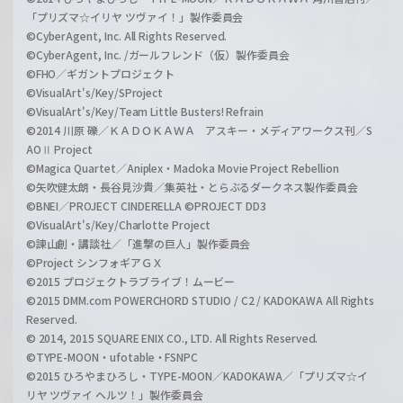
「プリズマ☆イリヤ ツヴァイ！」製作委員会
©CyberAgent, Inc. All Rights Reserved.
©CyberAgent, Inc. /ガールフレンド（仮）製作委員会
©FHO／ギガントプロジェクト
©VisualArt's/Key/SProject
©VisualArt's/Key/Team Little Busters! Refrain
©2014 川原 礫／ＫＡＤＯＫＡＷＡ アスキー・メディアワークス刊／S
AOⅡ Project
©Magica Quartet／Aniplex・Madoka Movie Project Rebellion
©矢吹健太朗・長谷見沙貴／集英社・とらぶるダークネス製作委員会
©BNEI／PROJECT CINDERELLA ©PROJECT DD3
©VisualArt's/Key/Charlotte Project
©諫山創・講談社／「進撃の巨人」製作委員会
©Project シンフォギアＧＸ
©2015 プロジェクトラブライブ！ムービー
©2015 DMM.com POWERCHORD STUDIO / C2 / KADOKAWA All Rights
Reserved.
© 2014, 2015 SQUARE ENIX CO., LTD. All Rights Reserved.
©TYPE-MOON・ufotable・FSNPC
©2015 ひろやまひろし・TYPE-MOON／KADOKAWA／「プリズマ☆イ
リヤ ツヴァイ ヘルツ！」製作委員会