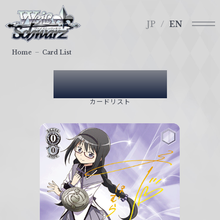
メ
ヴ
ニ
ァ
JP
EN
ュ
イ
ー
ス
Home
Card List
シ
ュ
Card List
ヴ
ァ
カードリスト
ル
ツ
｜
W
e
i
ß
S
c
h