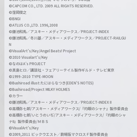
©CAPCOM CO., LTD. 2009 ALL RIGHTS RESERVED.
©窪岡俊之
©BNGI
©ATLUS CO.,LTD. 1996,2008
©鎌池和馬／アスキー・メディアワークス／PROJECT-INDEX
©鎌池和馬／冬川基／アスキー・メディアワークス／PROJECT-RAILGU
N
©VisualArt's/Key/Angel Beats! Project
©2010 Visualart's/Key
©なのはA's PROJECT
©真島ヒロ／講談社・フェアリーテイル製作ギルド・テレビ東京
©1999-2010 TYPE-MOON
©Bushiroad illust:たにはらなつき(EDEN'S NOTES)
©Bushiroad/Project MILKY HOLMES
©カラー
©鎌池和馬／アスキー・メディアワークス／PROJECT-INDEX II
©高橋弥七郎/アスキー・メディアワークス/『灼眼のシャナ』製作委員会
©高橋弥七郎/いとうのいぢ/アスキー・メディアワークス/『灼眼のシャ
ナII』製作委員会/ＭＢＳ
©VisualArt's/Key
©2009,2011 ビックウエスト／劇場版マクロスＦ製作委員会