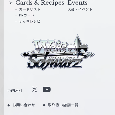
Cards & Recipes
Events
カードリスト
大会・イベント
PRカード
デッキレシピ
ヴ
ァ
イ
ス
シ
ュ
ヴ
ァ
ル
Official
X
Y
ツ
o
｜
お問い合わせ
取り扱い店舗一覧
u
W
T
e