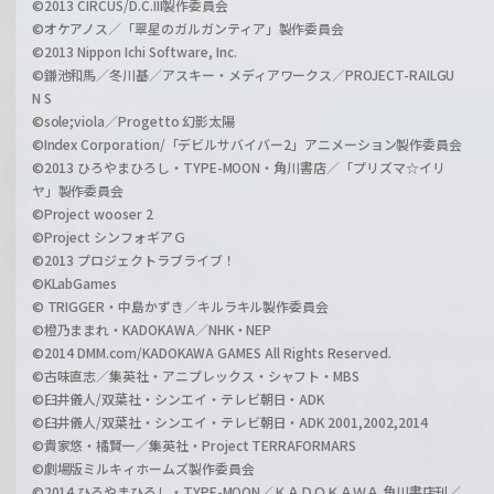
©2013 CIRCUS/D.C.III製作委員会
©オケアノス／「翠星のガルガンティア」製作委員会
©2013 Nippon Ichi Software, Inc.
©鎌池和馬／冬川基／アスキー・メディアワークス／PROJECT-RAILGU
N S
©sole;viola／Progetto 幻影太陽
©Index Corporation/「デビルサバイバー2」アニメーション製作委員会
©2013 ひろやまひろし・TYPE-MOON・角川書店／「プリズマ☆イリ
ヤ」製作委員会
©Project wooser 2
©Project シンフォギアＧ
©2013 プロジェクトラブライブ！
©KLabGames
© TRIGGER・中島かずき／キルラキル製作委員会
©橙乃ままれ・KADOKAWA／NHK・NEP
©2014 DMM.com/KADOKAWA GAMES All Rights Reserved.
©古味直志／集英社・アニプレックス・シャフト・MBS
©臼井儀人/双葉社・シンエイ・テレビ朝日・ADK
©臼井儀人/双葉社・シンエイ・テレビ朝日・ADK 2001,2002,2014
©貴家悠・橘賢一／集英社・Project TERRAFORMARS
©劇場版ミルキィホームズ製作委員会
©2014 ひろやまひろし・TYPE-MOON／ＫＡＤＯＫＡＷＡ 角川書店刊／