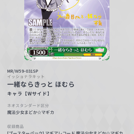
w
a
r
z
MR/W59-031SP
イッショナラキット
一緒ならきっと ほむら
キャラ【Wサイド】
ネオスタンダード区分
魔法少女まどか☆マギカ
収録商品
[ブースターパック] マギアレコード 魔法少女まどか☆マギカ