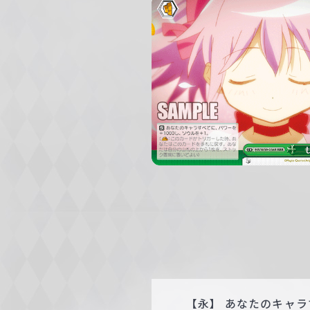
c
h
w
a
r
z
【永】 あなたのキャラ