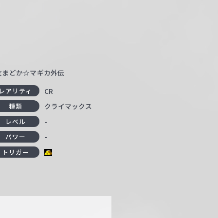
少女まどか☆マギカ外伝
CR
レアリティ
クライマックス
種類
-
レベル
-
パワー
トリガー