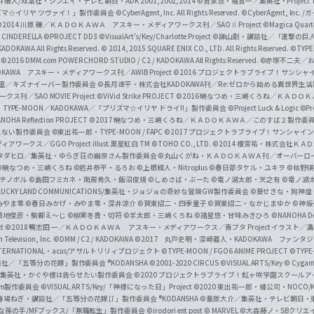
井儀人/双葉社・シンエイ・テレビ朝日・ADK 2001,2002,2014
©貴家悠・橘賢一／集英社・Project T
i
リズマ☆イリヤ ツヴァイ！」製作委員会
©CyberAgent, Inc. All Rights Reserved.
©CyberAgent, I
a
©2014 川原 礫／ＫＡＤＯＫＡＷＡ アスキー・メディアワークス刊／SAOⅡ Project
©Magica Quart
CINDERELLA ©PROJECT DD3
©VisualArt's/Key/Charlotte Project
©諫山創・講談社／「進撃の巨
l
DOKAWA All Rights Reserved.
© 2014, 2015 SQUARE ENIX CO., LTD. All Rights Reserved.
©TYPE
会
©2016 DMM.com POWERCHORD STUDIO / C2 / KADOKAWA All Rights Reserved.
©赤塚不二夫／
C
DOKAWA アスキー・メディアワークス刊／AWIB Project
©2016 プロジェクトラブライブ！サンシャイ
h
田麿里／キズナイーバー製作委員会
©長月達平・株式会社KADOKAWA刊／Re:ゼロから始める異世界生
／SAO MOVIE Project
©ViVid Strike PROJECT ©2016 暁なつめ・三嶋くろね／Ｋ
a
・TYPE-MOON／KADOKAWA／「プリズマ☆イリヤ ドライ!!」製作委員会
©Project Luck & Logic
©P
NOHA Reflection PROJECT
©2017 暁なつめ・三嶋くろね／ＫＡＤＯＫＡＷＡ／このすば２製作委
n
冴えない製作委員会
©東出祐一郎・TYPE-MOON / FAPC
©2017 プロジェクトラブライブ！サンシャイン!
n
クス／GGO Project illust.黒星紅白
TM ©TOHO CO., LTD.
©2014 榎宮祐・株式会社Ｋ
タダヒロ／集英社・ゆらぎ荘の幽奈さん製作委員会
©丸山くがね・ＫＡＤＯＫＡＷＡ刊／オーバーロ
e
©暁なつめ・三嶋くろね
©岩井恭平・るろお
©上栖綴人・Nitroplus
©春日部タケル・ユキヲ
©枯野瑛
グチノボル
©島田フミカネ・南房秀久・飯沼俊規
©しめさば・ぶーた
©竜ノ湖太郎・天之有
©竜ノ湖
l
LUCKY LAND COMMUNICATIONS/集英社・ジョジョの奇妙な冒険GW製作委員会
©葵せきな・狗神煌
みやま零 ©春日みかげ・みやま零・深井涼介
©賀東招二・四季童子
©賀東招二・なかじまゆか
©神坂
築地俊彦・駒都え～じ
©柳実冬貴・切符
©羊太郎・三嶋くろね
©諸星悠・甘味みきひろ
©NANOHA De
t
©2018 鴨志田 一／ＫＡＤＯＫＡＷＡ アスキー・メディアワークス／青ブタ Project イラスト／
Television, Inc.
©DMM / C2 / KADOKAWA
©2017 丸戸史明・深崎暮人・KADOKAWA ファン
INTERNATIONAL・acus/アサルトリリィプロジェクト
©TYPE-MOON / FGO6 ANIME PROJECT
©TYPE
社／「五等分の花嫁」製作委員会 ®KODANSHA
©2001-2020 CIRCUS
©VISUAL ARTS/Key
© Cygame
／集英社・かぐや様は告らせたい製作委員会
©2020 プロジェクトラブライブ！虹ヶ咲学園スクール
asm製作委員会
©VISUAL ARTS/Key/「神様になった日」Project
©2020 東出祐一郎・橘公司・NOCO
春場ねぎ・講談社／「五等分の花嫁∬」製作委員会 ®KODANSHA
©葦原大介／集英社・テレビ朝日・
な孫の手/MFブックス/「無職転生」製作委員会
©irodori ent post
© MARVEL
©大森藤ノ・SBクリエ