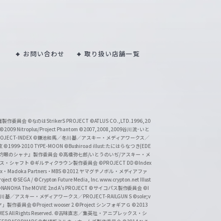
お問い合わせ
取り扱い店舗一覧
い魔製作委員会
©なのはStrikerS PROJECT
©ATLUS CO.,LTD.1996,20
©2009 Nitroplus/Project Phantom
©2007,2008,2009谷川流･いと
CT-INDEX
©鎌池和馬／冬川基／アスキー・メディアワークス／
京
©1999-2010 TYPE-MOON
©Bushiroad illust:たにはらなつき(EDE
『灼眼のシャナ』製作委員会
©高橋弥七郎/いとうのいぢ/アスキー・メ
クス・シャフト
©ギルティクラウン製作委員会
©PROJECT DD ©Index
lex・Madoka Partners・MBS
©2012 ヤマグチノボル・メディアファ
ject
©SEGA / ©Crypton Future Media, Inc. www.crypton.net Illust
NANOHA The MOVIE 2nd A's PROJECT
©サイコパス製作委員会
©I
基／アスキー・メディアワークス／PROJECT-RAILGUN S
©sole;v
リヤ」製作委員会
©Project wooser 2
©Project シンフォギアＧ
©2013
 All Rights Reserved.
©古味直志／集英社・アニプレックス・シ