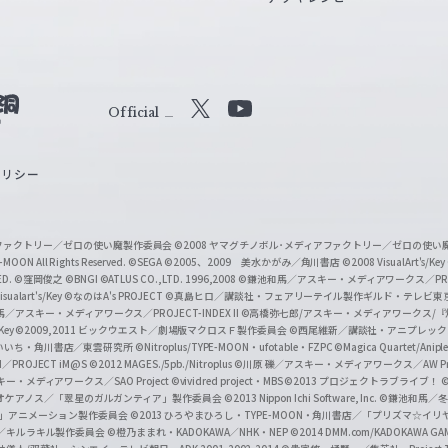
Official
X
Y
o
ポリシー
u
T
u
ィアファクトリー／ゼロの使い魔製作委員会
©2008 ヤマグチノボル･メディアファクトリー／ゼロの使
b
MOON All Rights Reserved.
©SEGA
©2005、2009 美水かがみ／角川書店
©2008 VisualArt's/Key
ED.
©窪岡俊之
©BNGI
©ATLUS CO.,LTD. 1996,2008
©鎌池和馬／アスキー・メディアワークス／PROJE
e
sualart's/Key
©なのはA's PROJECT
©真島ヒロ／講談社・フェアリーテイル製作ギルド・テレビ東
／アスキー・メディアワークス／PROJECT-INDEX II
©高橋弥七郎/アスキー・メディアワークス/
O
/Key
©2009,2011 ビックウエスト／劇場版マクロスＦ製作委員会
©西尾維新／講談社・アニプレッ
f
いいち・角川書店／東雲研究所
©Nitroplus/TYPE-MOON・ufotable・FZPC
©Magica Quartet/Anip
I／PROJECT iM@S
©2012 MAGES./5pb./Nitroplus
©川原 礫／アスキー・メディアワークス／AW Pro
f
ー・メディアワークス／SAO Project
©vividred project・MBS ©2013 プロジェクトラブライブ！
©
i
オケアノス／「翠星のガルガンティア」製作委員会
©2013 Nippon Ichi Software, Inc.
©鎌池和馬／冬川
イバー2」アニメーション製作委員会
©2013 ひろやまひろし・TYPE-MOON・角川書店／「プリズマ☆イ
c
ずき／キルラキル製作委員会
©橙乃ままれ・KADOKAWA／NHK・NEP
©2014 DMM.com/KADOKAWA GAMES