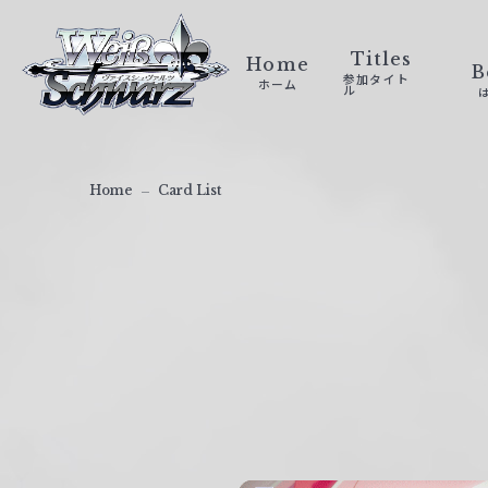
ヴ
ァ
Titles
Home
B
参加タイト
ホーム
イ
ル
ス
シ
ュ
Home
Card List
ヴ
ァ
ル
ツ
｜
W
e
i
ß
S