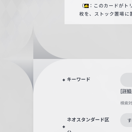
（
：このカードがト
枚を、ストック置場に
キーワード
[詳細
検索
ネオスタンダード区
す