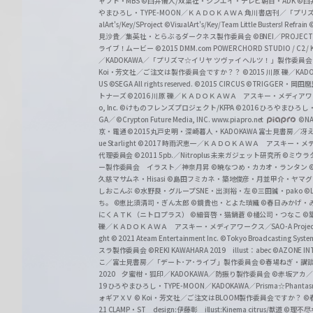
ャフト・MBS
©臼井儀人/双葉社・シンエイ・テレビ朝日・ADK
©臼
やまひろし・TYPE-MOON／ＫＡＤＯＫＡＷＡ 角川書店刊／「プ
alArt's/Key/SProject
©VisualArt's/Key/Team Little Busters! Refrain
見沙貴／集英社・とらぶるダークネス製作委員会
©BNEI／PROJECT 
ライブ！ムービー
©2015 DMM.com POWERCHORD STUDIO / C2 / KA
／KADOKAWA／「プリズマ☆イリヤ ツヴァイ ヘルツ！」製作委員
Koi・芳文社／ご注文は製作委員会ですか？？
©2015 川原 礫／KA
US ©SEGA All rights reserved.
©2015 CIRCUS
©TRIGGER・岡
トナーズ
©2016 川原 礫／ＫＡＤＯＫＡＷＡ アスキー・メディアワークス刊
o, Inc. ©けものフレンズプロジェクト/KFPA
©2016 ひろやまひろし
GA／ ©Crypton Future Media, INC. www.piapro.net
©NA
京・電通
©2015丸戸史明・深崎暮人・KADOKAWA 富士見書房／
ue Starlight
©2017 時雨沢恵一／ＫＡＤＯＫＡＷＡ アスキー・メディアワー
代理委員会
©2011 5pb.／Nitroplus 未来ガジェット研究所
©ミウラ
ー製作委員会 イラスト／神奈月昇
©暁なつめ・カカオ・ランタン
久慈マサムネ・Hisasi
©島田フミカネ・築地俊彦・月並甲介・ヤマ
しおこんぶ
©水野良・グループSNE・出渕裕・左
©三田誠・pako
©
ち。
©恵比須清司・ぎん太郎
©鏡貴也・とよた瑣織
©春日みかげ・
にくＡＴＫ（ニトロプラス）
©細音啓・猫鍋蒼
©橘公司・つなこ
©
礫／ＫＡＤＯＫＡＷＡ アスキー・メディアワークス／SAO-A Projec
ght
© 2021 Ateam Entertainment Inc.
©Tokyo Broadcasting System 
スラ製作委員会 ©REKI KAWAHARA 2019 illust：abec
©AZONE 
こ／富士見書房／「デート･ア･ライブ」製作委員会
©春場ねぎ・講談
2020 夕蜜柑・狐印／KADOKAWA／防振り製作委員会
©赤坂アカ
19 ひろやまひろし・TYPE-MOON／KADOKAWA／Prisma☆Phant
ォギアＸＶ
© Koi・芳文社／ご注文はBLOOM製作委員会ですか？
©
21 CLAMP・ST design:伊藤彰 illust:Kinema citrus/獣道
©理不尽