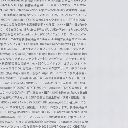
ERRAFORMARS
©劇場版ミルキィホームズ製作委員会
©2014 ひろ
nc. /ガールフレンド（仮）製作委員会
©FHO／ギガントプロジェクト
©Visu
et／Aniplex・Madoka Movie Project Rebellion
©矢吹健太朗・長谷
人」製作委員会
©Project シンフォギアＧＸ
©2015 プロジェクトラブ
-MOON・ufotable・FSNPC
©2015 ひろやまひろし・TYPE-MOON
おそ松さん製作委員会
©高橋留美子・小学館／NHK・NEP・ShoPro
©
ン!!
©BanG Dream! Project
©VisualArt's/Key/Rewrite Project
©ATL
活製作委員会
©&™Lucasfilm Ltd.
©SEGA／チェンクロ・フィルムパー
ＡＤＯＫＡＷＡ／このすば製作委員会
©ミルキィFFPN製作委員会
© Pokelab
roject シンフォギアAXZ
©BanG Dream! Project
©Craft Egg Inc.
©SE
員会
©GAINAX・中島かずき／アニプレックス・KONAMI・テレビ東
!
©Magica Quartet/Aniplex・Magia Record Partners
©Project Rev
ＡＤＯＫＡＷＡ メディアファクトリー刊／ノーゲーム・ノーライフ全権
ード2製作委員会
©蝸牛くも・SBクリエイティブ／ゴブリンスレイヤ
・ｕｅ ©気がつけば毛玉・かにビーム
©久慈マサムネ・平つくね
©
太郎・焦茶
©竜ノ湖太郎・ももこ
©谷川流・いとうのいぢ
©月夜涙・
©あざの耕平・すみ兵 ©石踏一榮・みやま零
©井中だちま・飯田ぽ
一・あらいずみるい
©木村心一・こぶいち むりりん
©榊一郎・なま
tonation PROJECT
©TYPE-MOON・ufotable・FSNPC
©2017 川原
溝口ケージ
©CLAMP・ST／講談社・NEP・NHK
©Project Revue Starli
タジア文庫刊／冴えない♭な製作委員会
©川上泰樹・伏瀬・講談社／転
-MOON / FGO7 ANIME PROJECT
©Frontwing
©2013 橘公司・つな
s, Inc.
© 宮島礼吏・講談社／「彼女、お借りします」製作委員会
©
アイドル同好会
©SUNRISE ©BANDAI NAMCO Entertainment Inc.
©20
/KADOKAWA/「デート・ア・バレット」製作委員会
©Project シンフ
東映アニメーション
©VANGUARD overDress Character Design ©20
イティブ/ダンまち4製作委員会
© 2016 COVER Corp.
©D_CIDE TRA