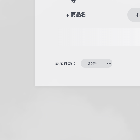
分
商品名
す
表示件数：