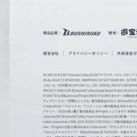
ァ
ル
ツ
｜
商品企画：
開発：
W
e
i
運営会社
プライバシーポリシー
外部送信
ß
S
©CIRCUS
©2007 VisualArt's/Key
©2007 ヤマグチノボル･メデ
c
06 ALL RIGHTS RESERVED.
©NIPPON ICHI SOFTWARE INC. ©TYPE-
うのいぢ／
SOS団
©CAPCOM CO., LTD. 2009 ALL RIGHTS RESERV
h
PROJECT-RAILGUN
©VisualArt's/Key/Angel Beats! Project
©2010 Vi
w
N'S NOTES)
©Bushiroad/Project MILKY HOLMES
©カラー
©鎌池和馬
ディアワークス/『灼眼のシャナII』製作委員会/ＭＢＳ
©VisualArt's
a
Corporation/「ペルソナ４」アニメーション製作委員会
©あらゐけ
クトリー／ゼロの使い魔Ｆ製作委員会
©Project シンフォギア
©BNG
r
ration by KEI
©VisualArt's/Key/Team Little Busters!
©川原 礫／アスキ
z
ndex Corporation 1996,2011
©2013 CIRCUS/D.C.III製作委員会
©
iola／Progetto 幻影太陽
©Index Corporation/「デビルサバ
プロジェクトラブライブ！
©KLabGames
© TRIGGER・中島か