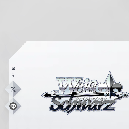
Share
ヴ
ァ
イ
X
ス
シ
L
i
ュ
n
e
ヴ