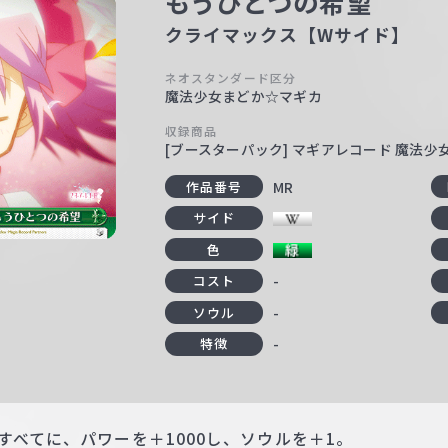
もうひとつの希望
クライマックス【Wサイド】
ネオスタンダード区分
魔法少女まどか☆マギカ
収録商品
[ブースターパック] マギアレコード 魔法
MR
作品番号
サイド
色
-
コスト
-
ソウル
-
特徴
すべてに、パワーを＋1000し、ソウルを＋1。