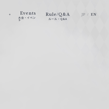
Events
Rule/Q&A
JP
EN
大会・イベン
ルール・Q&A
ト