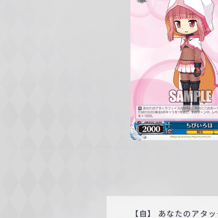
c
h
w
a
r
z
【自】 あなたのアタ