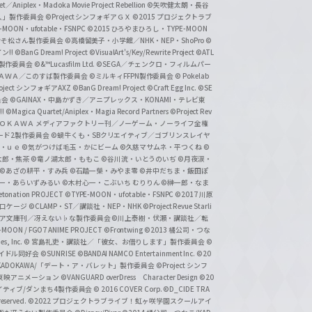
et／Aniplex・Madoka Movie Project Rebellion
©矢吹健太朗・長谷
人」製作委員会
©Project シンフォギアＧＸ
©2015 プロジェクトラブ
-MOON・ufotable・FSNPC
©2015 ひろやまひろし・TYPE-MOON
おそ松さん製作委員会
©高橋留美子・小学館／NHK・NEP・ShoPro
©
ン!!
©BanG Dream! Project
©VisualArt's/Key/Rewrite Project
©ATL
活製作委員会
©&™Lucasfilm Ltd.
©SEGA／チェンクロ・フィルムパー
ＡＤＯＫＡＷＡ／このすば製作委員会
©ミルキィFFPN製作委員会
© Pokelab
roject シンフォギアAXZ
©BanG Dream! Project
©Craft Egg Inc.
©SE
員会
©GAINAX・中島かずき／アニプレックス・KONAMI・テレビ東
!
©Magica Quartet/Aniplex・Magia Record Partners
©Project Rev
ＡＤＯＫＡＷＡ メディアファクトリー刊／ノーゲーム・ノーライフ全権
ード2製作委員会
©蝸牛くも・SBクリエイティブ／ゴブリンスレイヤ
・ｕｅ ©気がつけば毛玉・かにビーム
©久慈マサムネ・平つくね
©
太郎・焦茶
©竜ノ湖太郎・ももこ
©谷川流・いとうのいぢ
©月夜涙・
©あざの耕平・すみ兵 ©石踏一榮・みやま零
©井中だちま・飯田ぽ
一・あらいずみるい
©木村心一・こぶいち むりりん
©榊一郎・なま
tonation PROJECT
©TYPE-MOON・ufotable・FSNPC
©2017 川原
溝口ケージ
©CLAMP・ST／講談社・NEP・NHK
©Project Revue Starli
タジア文庫刊／冴えない♭な製作委員会
©川上泰樹・伏瀬・講談社／転
-MOON / FGO7 ANIME PROJECT
©Frontwing
©2013 橘公司・つな
s, Inc.
© 宮島礼吏・講談社／「彼女、お借りします」製作委員会
©
アイドル同好会
©SUNRISE ©BANDAI NAMCO Entertainment Inc.
©20
/KADOKAWA/「デート・ア・バレット」製作委員会
©Project シンフ
東映アニメーション
©VANGUARD overDress Character Design ©20
イティブ/ダンまち4製作委員会
© 2016 COVER Corp.
©D_CIDE TRA
 reserved.
©2022 プロジェクトラブライブ！虹ヶ咲学園スクールアイ