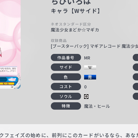
ちびいろは
キャラ【Wサイド】
ネオスタンダード区分
魔法少女まどか☆マギカ
収録商品
[ブースターパック] マギアレコード 魔法
MR
作品番号
サイド
色
0
コスト
ソウル
魔法・ヒール
特徴
ックフェイズの始めに、前列にこのカードがいるなら、あな