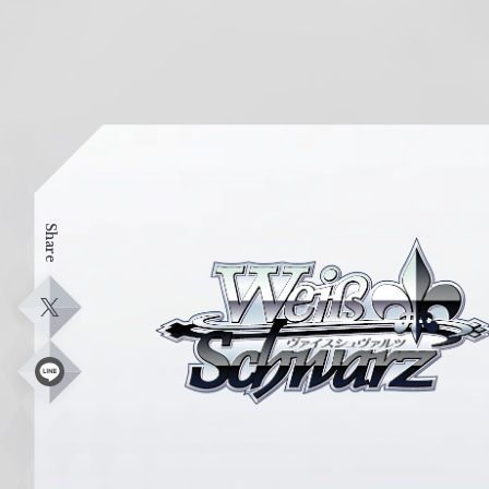
Share
ヴ
ァ
イ
X
ス
シ
L
i
ュ
n
e
ヴ
ァ