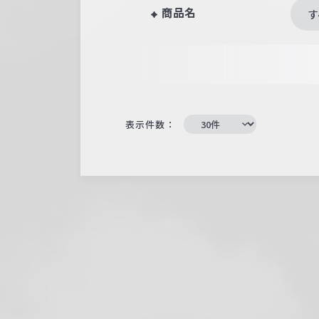
商品名
す
表示件数：