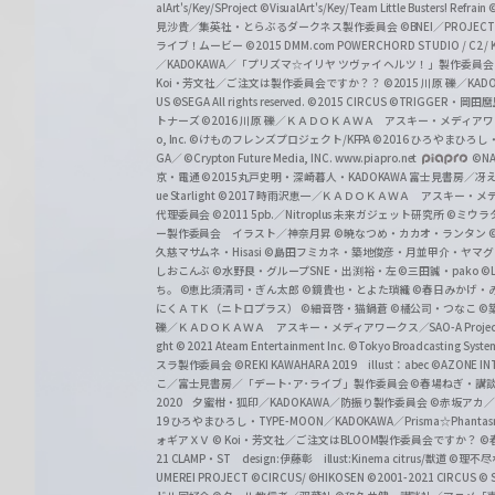
alArt's/Key/SProject
©VisualArt's/Key/Team Little Busters! Refrain
見沙貴／集英社・とらぶるダークネス製作委員会
©BNEI／PROJECT 
ライブ！ムービー
©2015 DMM.com POWERCHORD STUDIO / C2 / KA
／KADOKAWA／「プリズマ☆イリヤ ツヴァイ ヘルツ！」製作委員
Koi・芳文社／ご注文は製作委員会ですか？？
©2015 川原 礫／KA
US ©SEGA All rights reserved.
©2015 CIRCUS
©TRIGGER・岡
トナーズ
©2016 川原 礫／ＫＡＤＯＫＡＷＡ アスキー・メディアワークス刊
o, Inc. ©けものフレンズプロジェクト/KFPA
©2016 ひろやまひろし
GA／ ©Crypton Future Media, INC. www.piapro.net
©NA
京・電通
©2015丸戸史明・深崎暮人・KADOKAWA 富士見書房／
ue Starlight
©2017 時雨沢恵一／ＫＡＤＯＫＡＷＡ アスキー・メディアワー
代理委員会
©2011 5pb.／Nitroplus 未来ガジェット研究所
©ミウラ
ー製作委員会 イラスト／神奈月昇
©暁なつめ・カカオ・ランタン
久慈マサムネ・Hisasi
©島田フミカネ・築地俊彦・月並甲介・ヤマ
しおこんぶ
©水野良・グループSNE・出渕裕・左
©三田誠・pako
©
ち。
©恵比須清司・ぎん太郎
©鏡貴也・とよた瑣織
©春日みかげ・
にくＡＴＫ（ニトロプラス）
©細音啓・猫鍋蒼
©橘公司・つなこ
©
礫／ＫＡＤＯＫＡＷＡ アスキー・メディアワークス／SAO-A Projec
ght
© 2021 Ateam Entertainment Inc.
©Tokyo Broadcasting System 
スラ製作委員会 ©REKI KAWAHARA 2019 illust：abec
©AZONE 
こ／富士見書房／「デート･ア･ライブ」製作委員会
©春場ねぎ・講談
2020 夕蜜柑・狐印／KADOKAWA／防振り製作委員会
©赤坂アカ
19 ひろやまひろし・TYPE-MOON／KADOKAWA／Prisma☆Phant
ォギアＸＶ
© Koi・芳文社／ご注文はBLOOM製作委員会ですか？
©
21 CLAMP・ST design:伊藤彰 illust:Kinema citrus/獣道
©理不尽
UMEREI PROJECT
©CIRCUS/ ©HIKOSEN
©2001-2021 CIRCUS
© S