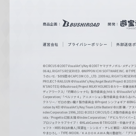
ル
ツ
｜
商品企画：
開発：
W
e
i
運営会社
プライバシーポリシー
外部送信
ß
S
©CIRCUS
©2007 VisualArt's/Key
©2007 ヤマグチノボル･メデ
c
06 ALL RIGHTS RESERVED.
©NIPPON ICHI SOFTWARE INC. ©TYPE-
うのいぢ／
SOS団
©CAPCOM CO., LTD. 2009 ALL RIGHTS RESERV
h
PROJECT-RAILGUN
©VisualArt's/Key/Angel Beats! Project
©2010 Vi
w
N'S NOTES)
©Bushiroad/Project MILKY HOLMES
©カラー
©鎌池和馬
ディアワークス/『灼眼のシャナII』製作委員会/ＭＢＳ
©VisualArt's
a
Corporation/「ペルソナ４」アニメーション製作委員会
©あらゐけ
クトリー／ゼロの使い魔Ｆ製作委員会
©Project シンフォギア
©BNG
r
ration by KEI
©VisualArt's/Key/Team Little Busters!
©川原 礫／アスキ
z
ndex Corporation 1996,2011
©2013 CIRCUS/D.C.III製作委員会
©
iola／Progetto 幻影太陽
©Index Corporation/「デビルサバ
プロジェクトラブライブ！
©KLabGames
© TRIGGER・中島か
ャフト・MBS
©臼井儀人/双葉社・シンエイ・テレビ朝日・ADK
©臼
やまひろし・TYPE-MOON／ＫＡＤＯＫＡＷＡ 角川書店刊／「プ