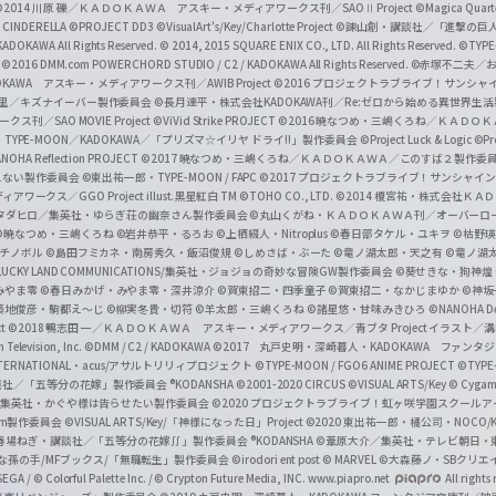
a
©2014 川原 礫／ＫＡＤＯＫＡＷＡ アスキー・メディアワークス刊／SAOⅡ Project
©Magica Quart
CINDERELLA ©PROJECT DD3
©VisualArt's/Key/Charlotte Project
©諫山創・講談社／「進撃の巨
l
DOKAWA All Rights Reserved.
© 2014, 2015 SQUARE ENIX CO., LTD. All Rights Reserved.
©TYPE
会
©2016 DMM.com POWERCHORD STUDIO / C2 / KADOKAWA All Rights Reserved.
©赤塚不二夫／
C
DOKAWA アスキー・メディアワークス刊／AWIB Project
©2016 プロジェクトラブライブ！サンシャイ
h
田麿里／キズナイーバー製作委員会
©長月達平・株式会社KADOKAWA刊／Re:ゼロから始める異世界生
／SAO MOVIE Project
©ViVid Strike PROJECT ©2016 暁なつめ・三嶋くろね／Ｋ
a
・TYPE-MOON／KADOKAWA／「プリズマ☆イリヤ ドライ!!」製作委員会
©Project Luck & Logic
©P
NOHA Reflection PROJECT
©2017 暁なつめ・三嶋くろね／ＫＡＤＯＫＡＷＡ／このすば２製作委
n
冴えない製作委員会
©東出祐一郎・TYPE-MOON / FAPC
©2017 プロジェクトラブライブ！サンシャイン!
n
クス／GGO Project illust.黒星紅白
TM ©TOHO CO., LTD.
©2014 榎宮祐・株式会社Ｋ
タダヒロ／集英社・ゆらぎ荘の幽奈さん製作委員会
©丸山くがね・ＫＡＤＯＫＡＷＡ刊／オーバーロ
e
©暁なつめ・三嶋くろね
©岩井恭平・るろお
©上栖綴人・Nitroplus
©春日部タケル・ユキヲ
©枯野瑛
グチノボル
©島田フミカネ・南房秀久・飯沼俊規
©しめさば・ぶーた
©竜ノ湖太郎・天之有
©竜ノ湖
l
LUCKY LAND COMMUNICATIONS/集英社・ジョジョの奇妙な冒険GW製作委員会
©葵せきな・狗神煌
みやま零 ©春日みかげ・みやま零・深井涼介
©賀東招二・四季童子
©賀東招二・なかじまゆか
©神坂
築地俊彦・駒都え～じ
©柳実冬貴・切符
©羊太郎・三嶋くろね
©諸星悠・甘味みきひろ
©NANOHA De
t
©2018 鴨志田 一／ＫＡＤＯＫＡＷＡ アスキー・メディアワークス／青ブタ Project イラスト／
Television, Inc.
©DMM / C2 / KADOKAWA
©2017 丸戸史明・深崎暮人・KADOKAWA ファン
INTERNATIONAL・acus/アサルトリリィプロジェクト
©TYPE-MOON / FGO6 ANIME PROJECT
©TYPE
社／「五等分の花嫁」製作委員会 ®KODANSHA
©2001-2020 CIRCUS
©VISUAL ARTS/Key
© Cygame
／集英社・かぐや様は告らせたい製作委員会
©2020 プロジェクトラブライブ！虹ヶ咲学園スクール
asm製作委員会
©VISUAL ARTS/Key/「神様になった日」Project
©2020 東出祐一郎・橘公司・NOCO
春場ねぎ・講談社／「五等分の花嫁∬」製作委員会 ®KODANSHA
©葦原大介／集英社・テレビ朝日・
な孫の手/MFブックス/「無職転生」製作委員会
©irodori ent post
© MARVEL
©大森藤ノ・SBクリエ
EGA / © Colorful Palette Inc. / © Crypton Future Media, INC. www.piapro.net
All rights