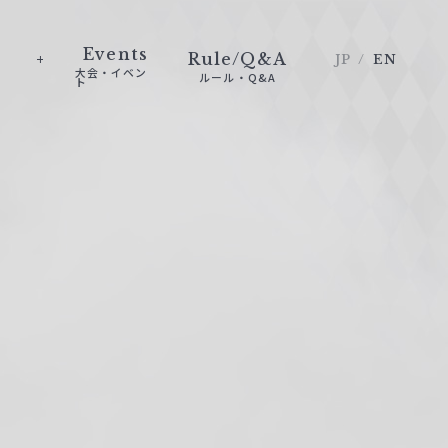
Events
Rule/Q&A
JP
EN
大会・イベン
ルール・Q&A
ト