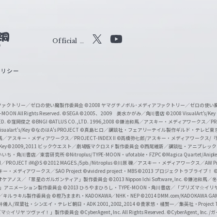
Official
X
Y
o
ポリシー
u
T
u
ィアファクトリー／ゼロの使い魔製作委員会
©2008 ヤマグチノボル･メディアファクトリー／ゼロの使
b
MOON All Rights Reserved.
©SEGA
©2005、2009 美水かがみ／角川書店
©2008 VisualArt's/Key
ED.
©窪岡俊之
©BNGI
©ATLUS CO.,LTD. 1996,2008
©鎌池和馬／アスキー・メディアワークス／PROJE
e
sualart's/Key
©なのはA's PROJECT
©真島ヒロ／講談社・フェアリーテイル製作ギルド・テレビ東
／アスキー・メディアワークス／PROJECT-INDEX II
©高橋弥七郎/アスキー・メディアワークス/
O
/Key
©2009,2011 ビックウエスト／劇場版マクロスＦ製作委員会
©西尾維新／講談社・アニプレッ
f
いいち・角川書店／東雲研究所
©Nitroplus/TYPE-MOON・ufotable・FZPC
©Magica Quartet/Anip
I／PROJECT iM@S
©2012 MAGES./5pb./Nitroplus
©川原 礫／アスキー・メディアワークス／AW Pro
f
ー・メディアワークス／SAO Project
©vividred project・MBS ©2013 プロジェクトラブライブ！
©
i
オケアノス／「翠星のガルガンティア」製作委員会
©2013 Nippon Ichi Software, Inc.
©鎌池和馬／冬川
イバー2」アニメーション製作委員会
©2013 ひろやまひろし・TYPE-MOON・角川書店／「プリズマ☆イ
c
ずき／キルラキル製作委員会
©橙乃ままれ・KADOKAWA／NHK・NEP
©2014 DMM.com/KADOKAWA GAMES
井儀人/双葉社・シンエイ・テレビ朝日・ADK 2001,2002,2014
©貴家悠・橘賢一／集英社・Project T
i
リズマ☆イリヤ ツヴァイ！」製作委員会
©CyberAgent, Inc. All Rights Reserved.
©CyberAgent, I