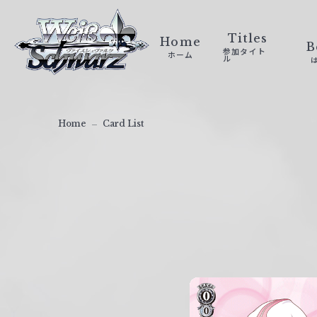
ヴ
ァ
Titles
Home
B
参加タイト
ホーム
イ
ル
ス
シ
ュ
Home
Card List
ヴ
ァ
ル
ツ
｜
W
e
i
ß
S