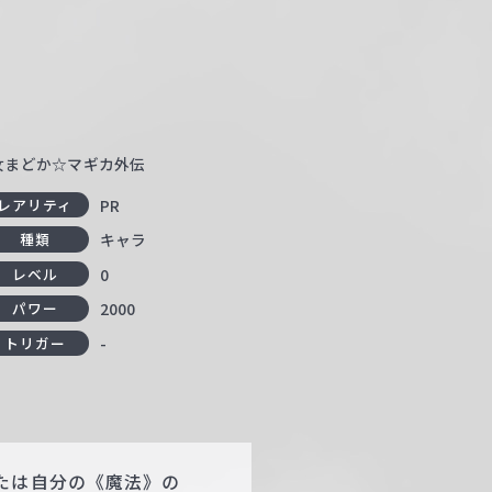
少女まどか☆マギカ外伝
PR
レアリティ
キャラ
種類
0
レベル
2000
パワー
-
トリガー
たは自分の《魔法》の