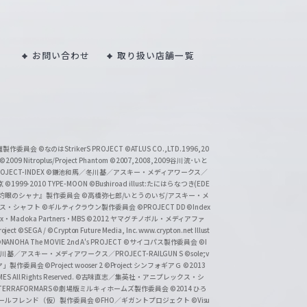
お問い合わせ
取り扱い店舗一覧
い魔製作委員会
©なのはStrikerS PROJECT
©ATLUS CO.,LTD.1996,20
©2009 Nitroplus/Project Phantom
©2007,2008,2009谷川流･いと
CT-INDEX
©鎌池和馬／冬川基／アスキー・メディアワークス／
京
©1999-2010 TYPE-MOON
©Bushiroad illust:たにはらなつき(EDE
『灼眼のシャナ』製作委員会
©高橋弥七郎/いとうのいぢ/アスキー・メ
クス・シャフト
©ギルティクラウン製作委員会
©PROJECT DD ©Index
lex・Madoka Partners・MBS
©2012 ヤマグチノボル・メディアファ
ject
©SEGA / ©Crypton Future Media, Inc. www.crypton.net Illust
NANOHA The MOVIE 2nd A's PROJECT
©サイコパス製作委員会
©I
基／アスキー・メディアワークス／PROJECT-RAILGUN S
©sole;v
リヤ」製作委員会
©Project wooser 2
©Project シンフォギアＧ
©2013
 All Rights Reserved.
©古味直志／集英社・アニプレックス・シ
ERRAFORMARS
©劇場版ミルキィホームズ製作委員会
©2014 ひろ
nc. /ガールフレンド（仮）製作委員会
©FHO／ギガントプロジェクト
©Visu