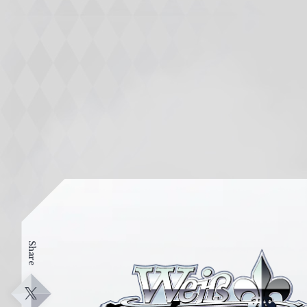
Share
ヴ
ァ
イ
X