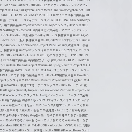
クス・シャフト
©ギルティクラウン製作委員会
©PROJECT DD ©Index
lex・Madoka Partners・MBS
©2012 ヤマグチノボル・メディアファ
ject
©SEGA / ©Crypton Future Media, Inc. www.crypton.net Illust
NANOHA The MOVIE 2nd A's PROJECT
©サイコパス製作委員会
©I
基／アスキー・メディアワークス／PROJECT-RAILGUN S
©sole;v
リヤ」製作委員会
©Project wooser 2
©Project シンフォギアＧ
©2013
 All Rights Reserved.
©古味直志／集英社・アニプレックス・シ
ERRAFORMARS
©劇場版ミルキィホームズ製作委員会
©2014 ひろ
nc. /ガールフレンド（仮）製作委員会
©FHO／ギガントプロジェクト
©Visu
et／Aniplex・Madoka Movie Project Rebellion
©矢吹健太朗・長谷
人」製作委員会
©Project シンフォギアＧＸ
©2015 プロジェクトラブ
-MOON・ufotable・FSNPC
©2015 ひろやまひろし・TYPE-MOON
おそ松さん製作委員会
©高橋留美子・小学館／NHK・NEP・ShoPro
©
ン!!
©BanG Dream! Project
©VisualArt's/Key/Rewrite Project
©ATL
活製作委員会
©&™Lucasfilm Ltd.
©SEGA／チェンクロ・フィルムパー
ＡＤＯＫＡＷＡ／このすば製作委員会
©ミルキィFFPN製作委員会
© Pokelab
roject シンフォギアAXZ
©BanG Dream! Project
©Craft Egg Inc.
©SE
員会
©GAINAX・中島かずき／アニプレックス・KONAMI・テレビ東
!
©Magica Quartet/Aniplex・Magia Record Partners
©Project Rev
ＡＤＯＫＡＷＡ メディアファクトリー刊／ノーゲーム・ノーライフ全権
ード2製作委員会
©蝸牛くも・SBクリエイティブ／ゴブリンスレイヤ
・ｕｅ ©気がつけば毛玉・かにビーム
©久慈マサムネ・平つくね
©
太郎・焦茶
©竜ノ湖太郎・ももこ
©谷川流・いとうのいぢ
©月夜涙・
©あざの耕平・すみ兵 ©石踏一榮・みやま零
©井中だちま・飯田ぽ
一・あらいずみるい
©木村心一・こぶいち むりりん
©榊一郎・なま
tonation PROJECT
©TYPE-MOON・ufotable・FSNPC
©2017 川原
溝口ケージ
©CLAMP・ST／講談社・NEP・NHK
©Project Revue Starli