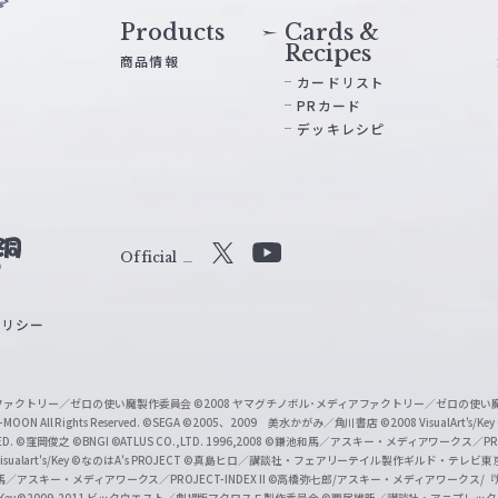
Products
Cards &
Recipes
商品情報
カードリスト
PRカード
デッキレシピ
Official
X
Y
o
ポリシー
u
T
u
ィアファクトリー／ゼロの使い魔製作委員会
©2008 ヤマグチノボル･メディアファクトリー／ゼロの使
b
MOON All Rights Reserved.
©SEGA
©2005、2009 美水かがみ／角川書店
©2008 VisualArt's/Key
ED.
©窪岡俊之
©BNGI
©ATLUS CO.,LTD. 1996,2008
©鎌池和馬／アスキー・メディアワークス／PROJE
e
sualart's/Key
©なのはA's PROJECT
©真島ヒロ／講談社・フェアリーテイル製作ギルド・テレビ東
／アスキー・メディアワークス／PROJECT-INDEX II
©高橋弥七郎/アスキー・メディアワークス/
O