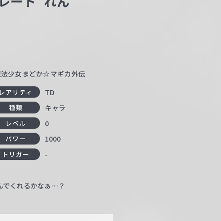
レート”れん
ド 魔法少女まどか☆マギカ外伝
TD
レアリティ
キャラ
種類
0
レベル
1000
パワー
-
トリガー
んでくれるかなぁ…？