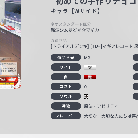
“初めての手作りチョコ
キャラ【Wサイド】
ネオスタンダード区分
魔法少女まどか☆マギカ
収録商品
[トライアルデッキ] [TD+]マギアレコー
MR
作品番号
サイド
色
0
コスト
ソウル
魔法・アビリティ
特徴
大切な…大切な人たちは喜
フレーバー