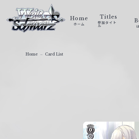
ヴ
ァ
Titles
Home
B
参加タイト
ホーム
イ
ル
ス
シ
ュ
Home
Card List
ヴ
ァ
ル
ツ
｜
W
e
i
ß
S