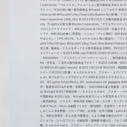
ディアワークス/『灼眼のシャナII』製作委員会/ＭＢＳ
©VisualArt's
a
Corporation/「ペルソナ４」アニメーション製作委員会
©あらゐけ
クトリー／ゼロの使い魔Ｆ製作委員会
©Project シンフォギア
©BNG
r
ration by KEI
©VisualArt's/Key/Team Little Busters!
©川原 礫／アスキ
z
ndex Corporation 1996,2011
©2013 CIRCUS/D.C.III製作委員会
©
iola／Progetto 幻影太陽
©Index Corporation/「デビルサバ
プロジェクトラブライブ！
©KLabGames
© TRIGGER・中島か
ャフト・MBS
©臼井儀人/双葉社・シンエイ・テレビ朝日・ADK
©臼
やまひろし・TYPE-MOON／ＫＡＤＯＫＡＷＡ 角川書店刊／「プ
alArt's/Key/SProject
©VisualArt's/Key/Team Little Busters! Refrain
見沙貴／集英社・とらぶるダークネス製作委員会
©BNEI／PROJECT 
ライブ！ムービー
©2015 DMM.com POWERCHORD STUDIO / C2 / KA
／KADOKAWA／「プリズマ☆イリヤ ツヴァイ ヘルツ！」製作委員
Koi・芳文社／ご注文は製作委員会ですか？？
©2015 川原 礫／KA
US ©SEGA All rights reserved.
©2015 CIRCUS
©TRIGGER・岡
トナーズ
©2016 川原 礫／ＫＡＤＯＫＡＷＡ アスキー・メディアワークス刊
o, Inc. ©けものフレンズプロジェクト/KFPA
©2016 ひろやまひろし
GA／ ©Crypton Future Media, INC. www.piapro.net
©NA
京・電通
©2015丸戸史明・深崎暮人・KADOKAWA 富士見書房／
ue Starlight
©2017 時雨沢恵一／ＫＡＤＯＫＡＷＡ アスキー・メディアワー
代理委員会
©2011 5pb.／Nitroplus 未来ガジェット研究所
©ミウラ
ー製作委員会 イラスト／神奈月昇
©暁なつめ・カカオ・ランタン
久慈マサムネ・Hisasi
©島田フミカネ・築地俊彦・月並甲介・ヤマ
しおこんぶ
©水野良・グループSNE・出渕裕・左
©三田誠・pako
©
ち。
©恵比須清司・ぎん太郎
©鏡貴也・とよた瑣織
©春日みかげ・
にくＡＴＫ（ニトロプラス）
©細音啓・猫鍋蒼
©橘公司・つなこ
©
礫／ＫＡＤＯＫＡＷＡ アスキー・メディアワークス／SAO-A Projec