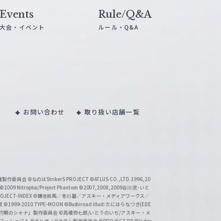
Events
Rule/Q&A
大会・イベント
ルール・Q&A
お問い合わせ
取り扱い店舗一覧
い魔製作委員会
©なのはStrikerS PROJECT
©ATLUS CO.,LTD.1996,20
©2009 Nitroplus/Project Phantom
©2007,2008,2009谷川流･いと
CT-INDEX
©鎌池和馬／冬川基／アスキー・メディアワークス／
京
©1999-2010 TYPE-MOON
©Bushiroad illust:たにはらなつき(EDE
『灼眼のシャナ』製作委員会
©高橋弥七郎/いとうのいぢ/アスキー・メ