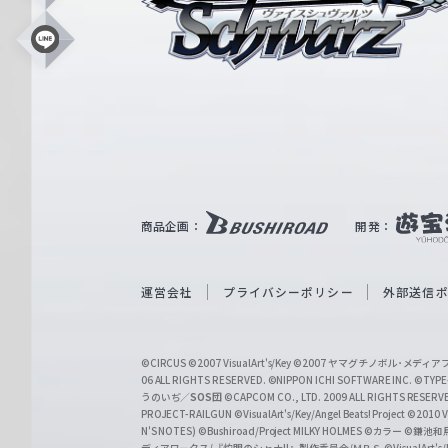
ス
シ
L
i
ュ
n
e
ヴ
ァ
ル
ツ
｜
商品企画：
開発：
W
e
i
運営会社
プライバシーポリシー
外部送信
ß
S
©CIRCUS
©2007 VisualArt's/Key
©2007 ヤマグチノボル･メデ
c
06 ALL RIGHTS RESERVED.
©NIPPON ICHI SOFTWARE INC. ©TYPE-
うのいぢ／
SOS団
©CAPCOM CO., LTD. 2009 ALL RIGHTS RESERV
h
PROJECT-RAILGUN
©VisualArt's/Key/Angel Beats! Project
©2010 Vi
w
N'S NOTES)
©Bushiroad/Project MILKY HOLMES
©カラー
©鎌池和馬