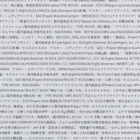
/Key
©2009,2011 ビックウエスト／劇場版マクロスＦ製作委員会
©西尾維新／講談社・アニプレッ
f
いいち・角川書店／東雲研究所
©Nitroplus/TYPE-MOON・ufotable・FZPC
©Magica Quartet/Anip
I／PROJECT iM@S
©2012 MAGES./5pb./Nitroplus
©川原 礫／アスキー・メディアワークス／AW Pro
f
ー・メディアワークス／SAO Project
©vividred project・MBS ©2013 プロジェクトラブライブ！
©
i
オケアノス／「翠星のガルガンティア」製作委員会
©2013 Nippon Ichi Software, Inc.
©鎌池和馬／冬川
イバー2」アニメーション製作委員会
©2013 ひろやまひろし・TYPE-MOON・角川書店／「プリズマ☆イ
c
ずき／キルラキル製作委員会
©橙乃ままれ・KADOKAWA／NHK・NEP
©2014 DMM.com/KADOKAWA GAMES
井儀人/双葉社・シンエイ・テレビ朝日・ADK 2001,2002,2014
©貴家悠・橘賢一／集英社・Project T
i
リズマ☆イリヤ ツヴァイ！」製作委員会
©CyberAgent, Inc. All Rights Reserved.
©CyberAgent, I
a
©2014 川原 礫／ＫＡＤＯＫＡＷＡ アスキー・メディアワークス刊／SAOⅡ Project
©Magica Quart
CINDERELLA ©PROJECT DD3
©VisualArt's/Key/Charlotte Project
©諫山創・講談社／「進撃の巨
l
DOKAWA All Rights Reserved.
© 2014, 2015 SQUARE ENIX CO., LTD. All Rights Reserved.
©TYPE
会
©2016 DMM.com POWERCHORD STUDIO / C2 / KADOKAWA All Rights Reserved.
©赤塚不二夫／
C
DOKAWA アスキー・メディアワークス刊／AWIB Project
©2016 プロジェクトラブライブ！サンシャイ
h
田麿里／キズナイーバー製作委員会
©長月達平・株式会社KADOKAWA刊／Re:ゼロから始める異世界生
／SAO MOVIE Project
©ViVid Strike PROJECT ©2016 暁なつめ・三嶋くろね／Ｋ
a
・TYPE-MOON／KADOKAWA／「プリズマ☆イリヤ ドライ!!」製作委員会
©Project Luck & Logic
©P
NOHA Reflection PROJECT
©2017 暁なつめ・三嶋くろね／ＫＡＤＯＫＡＷＡ／このすば２製作委
n
冴えない製作委員会
©東出祐一郎・TYPE-MOON / FAPC
©2017 プロジェクトラブライブ！サンシャイン!
n
クス／GGO Project illust.黒星紅白
TM ©TOHO CO., LTD.
©2014 榎宮祐・株式会社Ｋ
タダヒロ／集英社・ゆらぎ荘の幽奈さん製作委員会
©丸山くがね・ＫＡＤＯＫＡＷＡ刊／オーバーロ
e
©暁なつめ・三嶋くろね
©岩井恭平・るろお
©上栖綴人・Nitroplus
©春日部タケル・ユキヲ
©枯野瑛
グチノボル
©島田フミカネ・南房秀久・飯沼俊規
©しめさば・ぶーた
©竜ノ湖太郎・天之有
©竜ノ湖
l
LUCKY LAND COMMUNICATIONS/集英社・ジョジョの奇妙な冒険GW製作委員会
©葵せきな・狗神煌
みやま零 ©春日みかげ・みやま零・深井涼介
©賀東招二・四季童子
©賀東招二・なかじまゆか
©神坂
築地俊彦・駒都え～じ
©柳実冬貴・切符
©羊太郎・三嶋くろね
©諸星悠・甘味みきひろ
©NANOHA De
t
©2018 鴨志田 一／ＫＡＤＯＫＡＷＡ アスキー・メディアワークス／青ブタ Project イラスト／