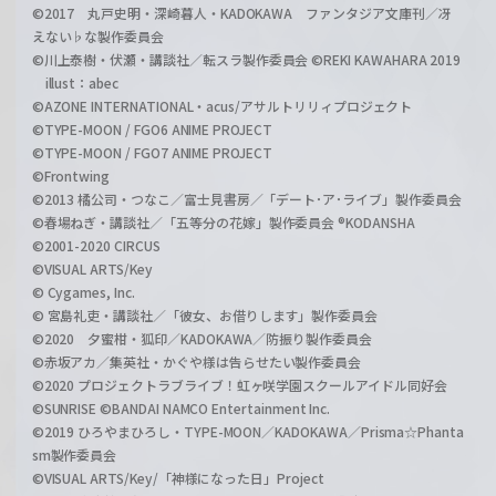
©2017 丸戸史明・深崎暮人・KADOKAWA ファンタジア文庫刊／冴
えない♭な製作委員会
©川上泰樹・伏瀬・講談社／転スラ製作委員会 ©REKI KAWAHARA 2019
illust：abec
©AZONE INTERNATIONAL・acus/アサルトリリィプロジェクト
©TYPE-MOON / FGO6 ANIME PROJECT
©TYPE-MOON / FGO7 ANIME PROJECT
©Frontwing
©2013 橘公司・つなこ／富士見書房／「デート･ア･ライブ」製作委員会
©春場ねぎ・講談社／「五等分の花嫁」製作委員会 ®KODANSHA
©2001-2020 CIRCUS
©VISUAL ARTS/Key
© Cygames, Inc.
© 宮島礼吏・講談社／「彼女、お借りします」製作委員会
©2020 夕蜜柑・狐印／KADOKAWA／防振り製作委員会
©赤坂アカ／集英社・かぐや様は告らせたい製作委員会
©2020 プロジェクトラブライブ！虹ヶ咲学園スクールアイドル同好会
©SUNRISE ©BANDAI NAMCO Entertainment Inc.
©2019 ひろやまひろし・TYPE-MOON／KADOKAWA／Prisma☆Phanta
sm製作委員会
©VISUAL ARTS/Key/「神様になった日」Project