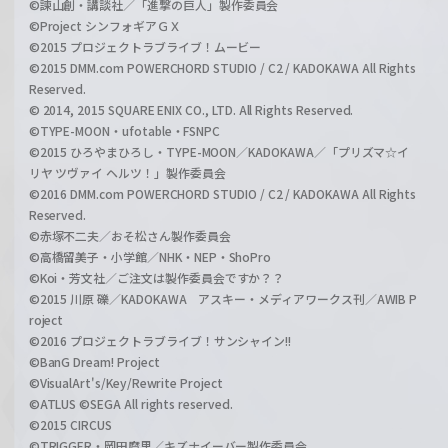
©諫山創・講談社／「進撃の巨人」製作委員会
©Project シンフォギアＧＸ
©2015 プロジェクトラブライブ！ムービー
©2015 DMM.com POWERCHORD STUDIO / C2 / KADOKAWA All Rights
Reserved.
© 2014, 2015 SQUARE ENIX CO., LTD. All Rights Reserved.
©TYPE-MOON・ufotable・FSNPC
©2015 ひろやまひろし・TYPE-MOON／KADOKAWA／「プリズマ☆イ
リヤ ツヴァイ ヘルツ！」製作委員会
©2016 DMM.com POWERCHORD STUDIO / C2 / KADOKAWA All Rights
Reserved.
©赤塚不二夫／おそ松さん製作委員会
©高橋留美子・小学館／NHK・NEP・ShoPro
©Koi・芳文社／ご注文は製作委員会ですか？？
©2015 川原 礫／KADOKAWA アスキー・メディアワークス刊／AWIB P
roject
©2016 プロジェクトラブライブ！サンシャイン!!
©BanG Dream! Project
©VisualArt's/Key/Rewrite Project
©ATLUS ©SEGA All rights reserved.
©2015 CIRCUS
©TRIGGER・岡田麿里／キズナイーバー製作委員会