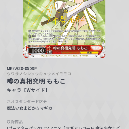
w
a
r
z
MR/W80-050SP
ウワサノシンソウキュウメイモモコ
噂の真相究明 ももこ
キャラ【Wサイド】
ネオスタンダード区分
魔法少女まどか☆マギカ
収録商品
[ブースターパック] TVアニメ「マギアレコード 魔法少女まど