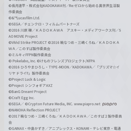
©長月達平・株式会社KADOKAWA刊／Re:ゼロから始める異世界生活製
作委員会
©&™Lucasfilm Ltd.
©SEGA／チェンクロ・フィルムパートナーズ
©2016 川原 礫／ＫＡＤＯＫＡＷＡ アスキー・メディアワークス刊／S
AO MOVIE Project
©ViVid Strike PROJECT ©2016 暁なつめ・三嶋くろね／ＫＡＤＯＫＡ
ＷＡ／このすば製作委員会
©ミルキィFFPN製作委員会
© Pokelabo, Inc. ©けものフレンズプロジェクト/KFPA
©2016 ひろやまひろし・TYPE-MOON／KADOKAWA／「プリズマ☆イ
リヤ ドライ!!」製作委員会
©Project Luck & Logic
©Project シンフォギアAXZ
©BanG Dream! Project
©Craft Egg Inc.
©SEGA／ ©Crypton Future Media, INC. www.piapro.net
©NANOHA Reflection PROJECT
©2017 暁なつめ・三嶋くろね／ＫＡＤＯＫＡＷＡ／このすば２製作委員
会
©GAINAX・中島かずき／アニプレックス・KONAMI・テレビ東京・電通