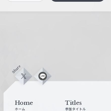
Share
X
L
i
n
e
Home
Titles
ホーム
参加タイトル