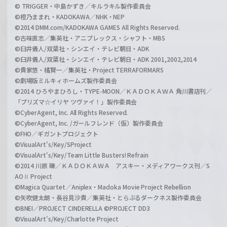
© TRIGGER・中島かずき／キルラキル製作委員会
©橙乃ままれ・KADOKAWA／NHK・NEP
©2014 DMM.com/KADOKAWA GAMES All Rights Reserved.
©古味直志／集英社・アニプレックス・シャフト・MBS
©臼井儀人/双葉社・シンエイ・テレビ朝日・ADK
©臼井儀人/双葉社・シンエイ・テレビ朝日・ADK 2001,2002,2014
©貴家悠・橘賢一／集英社・Project TERRAFORMARS
©劇場版ミルキィホームズ製作委員会
©2014 ひろやまひろし・TYPE-MOON／ＫＡＤＯＫＡＷＡ 角川書店刊／
「プリズマ☆イリヤ ツヴァイ！」製作委員会
©CyberAgent, Inc. All Rights Reserved.
©CyberAgent, Inc. /ガールフレンド（仮）製作委員会
©FHO／ギガントプロジェクト
©VisualArt's/Key/SProject
©VisualArt's/Key/Team Little Busters! Refrain
©2014 川原 礫／ＫＡＤＯＫＡＷＡ アスキー・メディアワークス刊／S
AOⅡ Project
©Magica Quartet／Aniplex・Madoka Movie Project Rebellion
©矢吹健太朗・長谷見沙貴／集英社・とらぶるダークネス製作委員会
©BNEI／PROJECT CINDERELLA ©PROJECT DD3
©VisualArt's/Key/Charlotte Project