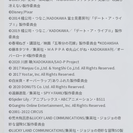
冴えない製作委員会
©Disney/Pixar
©2014 橘公司・つなこ/KADOKAWA 富士見書房刊/「デート・ア・ライ
ブⅡ」製作委員会
©2019 橘公司・つなこ／KADOKAWA／「デート・ア・ライブⅢ」製作
委員会
©春場ねぎ・講談社／映画「五等分の花嫁」製作委員会 ®KODANSHA
©藤本タツキ／集英社・ＭＡＰＰＡ ©丸山くがね・KADOKAWA刊／オー
バーロード4製作委員会
©2020 川原 礫/KADOKAWA/SAO-P Project
© 2017 Manjuu Co.,Ltd. & YongShi Co.,Ltd. All Rights Reserved.
© 2017 Yostar, Inc. All Rights Reserved.
©白米良・オーバーラップ/ありふれた製作委員会
© 2020 DONUTS Co. Ltd. All Rights Reserved.
©遠藤達哉／集英社・SPY×FAMILY製作委員会
©Spider Lily／アニプレックス・ABCアニメーション・BS11
©GungHo Online Entertainment, Inc. All Rights Reserved.
©2001-2022 CIRCUS
©荒木飛呂彦&LUCKY LAND COMMUNICATIONS/集英社・ジョジョの奇
妙な冒険SC製作委員会
©LUCKY LAND COMMUNICATIONS/集英社・ジョジョの奇妙な冒険SO製