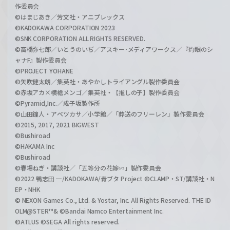
作委員会
©はまじあき／芳文社・アニプレックス
©KADOKAWA CORPORATION 2023
©SNK CORPORATION ALL RIGHTS RESERVED.
©高橋弥七郎／いとうのいぢ／アスキー･メディアワークス／『灼眼のシ
ャナF』製作委員会
©PROJECT YOHANE
©矢吹健太朗／集英社・あやかしトライアングル製作委員会
©赤坂アカ×横槍メンゴ／集英社・【推しの子】製作委員会
©Pyramid,Inc.／成子坂製作所
©山田鐘人・アベツカサ／小学館／「葬送のフリーレン」製作委員会
©2015, 2017, 2021 BIGWEST
©Bushiroad
©HAKAMA Inc
©Bushiroad
©春場ねぎ・講談社／「五等分の花嫁∽」製作委員会
©2022 鴨志田 一/KADOKAWA/青ブタ Project ©CLAMP・ST/講談社・N
EP・NHK
© NEXON Games Co., Ltd. & Yostar, Inc. All Rights Reserved. THE ID
OLM@STER™& ©Bandai Namco Entertainment Inc.
©ATLUS ©SEGA All rights reserved.