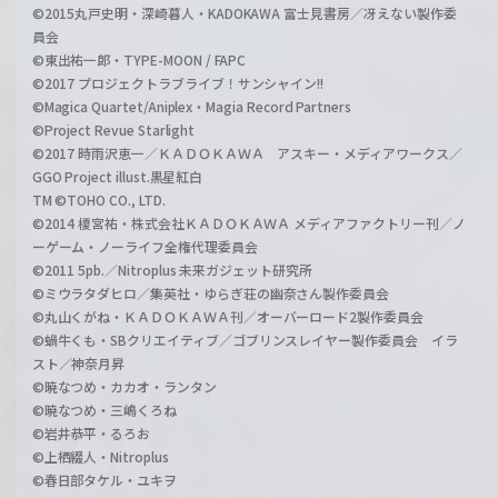
©2015丸戸史明・深崎暮人・KADOKAWA 富士見書房／冴えない製作委
員会
©東出祐一郎・TYPE-MOON / FAPC
©2017 プロジェクトラブライブ！サンシャイン!!
©Magica Quartet/Aniplex・Magia Record Partners
©Project Revue Starlight
©2017 時雨沢恵一／ＫＡＤＯＫＡＷＡ アスキー・メディアワークス／
GGO Project illust.黒星紅白
TM ©TOHO CO., LTD.
©2014 榎宮祐・株式会社ＫＡＤＯＫＡＷＡ メディアファクトリー刊／ノ
ーゲーム・ノーライフ全権代理委員会
©2011 5pb.／Nitroplus 未来ガジェット研究所
©ミウラタダヒロ／集英社・ゆらぎ荘の幽奈さん製作委員会
©丸山くがね・ＫＡＤＯＫＡＷＡ刊／オーバーロード2製作委員会
©蝸牛くも・SBクリエイティブ／ゴブリンスレイヤー製作委員会 イラ
スト／神奈月昇
©暁なつめ・カカオ・ランタン
©暁なつめ・三嶋くろね
©岩井恭平・るろお
©上栖綴人・Nitroplus
©春日部タケル・ユキヲ