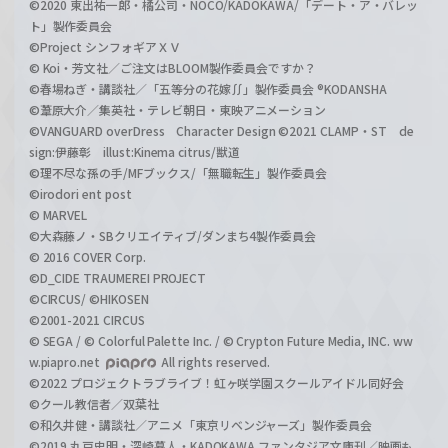
©2020 東出祐一郎・橘公司・NOCO/KADOKAWA/「デート・ア・バレッ
ト」製作委員会
©Project シンフォギアＸＶ
© Koi・芳文社／ご注文はBLOOM製作委員会ですか？
©春場ねぎ・講談社／「五等分の花嫁∬」製作委員会 ®KODANSHA
©葦原大介／集英社・テレビ朝日・東映アニメーション
©VANGUARD overDress Character Design ©2021 CLAMP・ST de
sign:伊藤彰 illust:Kinema citrus/獣道
©理不尽な孫の手/MFブックス/「無職転生」製作委員会
©irodori ent post
© MARVEL
©大森藤ノ・SBクリエイティブ/ダンまち4製作委員会
© 2016 COVER Corp.
©D_CIDE TRAUMEREI PROJECT
©CIRCUS/ ©HIKOSEN
©2001-2021 CIRCUS
© SEGA / © Colorful Palette Inc. / © Crypton Future Media, INC. ww
w.piapro.net
All rights reserved.
©2022 プロジェクトラブライブ！虹ヶ咲学園スクールアイドル同好会
©クール教信者／双葉社
©和久井健・講談社／アニメ「東京リベンジャーズ」製作委員会
©2019 丸戸史明・深崎暮人・KADOKAWA ファンタジア文庫刊／映画も