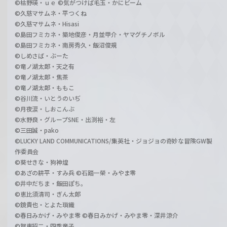
©枯野瑛・ｕｅ ©気がつけば毛玉・かにビーム
©久慈マサムネ・平つくね
©久慈マサムネ・Hisasi
©島田フミカネ・築地俊彦・月並甲介・ヤマグチノボル
©島田フミカネ・南房秀久・飯沼俊規
©しめさば・ぶーた
©竜ノ湖太郎・天之有
©竜ノ湖太郎・焦茶
©竜ノ湖太郎・ももこ
©谷川流・いとうのいぢ
©月夜涙・しおこんぶ
©水野良・グループSNE・出渕裕・左
©三田誠・pako
©LUCKY LAND COMMUNICATIONS/集英社・ジョジョの奇妙な冒険GW製
作委員会
©葵せきな・狗神煌
©あざの耕平・すみ兵 ©石踏一榮・みやま零
©井中だちま・飯田ぽち。
©恵比須清司・ぎん太郎
©鏡貴也・とよた瑣織
©春日みかげ・みやま零 ©春日みかげ・みやま零・深井涼介
©賀東招二・四季童子