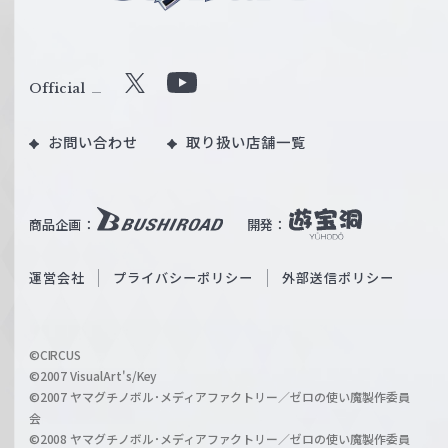
ュ
ヴ
ァ
ル
Official
X
Y
ツ
o
｜
お問い合わせ
取り扱い店舗一覧
u
W
T
e
u
i
b
商品企画：
開発：
ß
e
S
O
運営会社
プライバシーポリシー
外部送信ポリシー
c
f
h
f
w
i
a
©CIRCUS
c
©2007 VisualArt's/Key
r
i
©2007 ヤマグチノボル･メディアファクトリー／ゼロの使い魔製作委員
z
会
a
©2008 ヤマグチノボル･メディアファクトリー／ゼロの使い魔製作委員
l