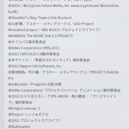
©SEGA / ©Crypton Future Media, Inc. www.crypton.net Illustration
by KEI
©VisualArt's/Key/Team Little Busters!
©川原 礫／アスキー・メディアワークス／SAO Project
©vividred project・MBS ©2013 プロジェクトラブライブ！
©NANOHA The MOVIE 2nd A's PROJECT
©サイコパス製作委員会
©Index Corporation 1996,2011
©2013 CIRCUS/D.C.III製作委員会
©オケアノス／「翠星のガルガンティア」製作委員会
©2013 Nippon Ichi Software, Inc.
©鎌池和馬／冬川基／アスキー・メディアワークス／PROJECT-RAILGU
N S
©sole;viola／Progetto 幻影太陽
©Index Corporation/「デビルサバイバー2」アニメーション製作委員会
©2013 ひろやまひろし・TYPE-MOON・角川書店／「プリズマ☆イリ
ヤ」製作委員会
©Project wooser 2
©Project シンフォギアＧ
©2013 プロジェクトラブライブ！
©KLabGames