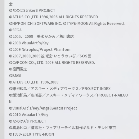
会
C
©なのはStrikerS PROJECT
h
©ATLUS CO.,LTD.1996,2006 ALL RIGHTS RESERVED.
a
©NIPPON ICHI SOFTWARE INC. ©TYPE-MOON All Rights Reserved.
n
©SEGA
©2005、2009 美水かがみ／角川書店
n
©2008 VisualArt's/Key
e
©2009 Nitroplus/Project Phantom
l
©2007,2008,2009谷川流･いとうのいぢ／
SOS団
©CAPCOM CO., LTD. 2009 ALL RIGHTS RESERVED.
©窪岡俊之
©BNGI
©ATLUS CO.,LTD. 1996,2008
©鎌池和馬／アスキー・メディアワークス／PROJECT-INDEX
©鎌池和馬／冬川基／アスキー・メディアワークス／PROJECT-RAILGU
N
©VisualArt's/Key/Angel Beats! Project
©2010 Visualart's/Key
©なのはA's PROJECT
©真島ヒロ／講談社・フェアリーテイル製作ギルド・テレビ東京
©1999-2010 TYPE-MOON