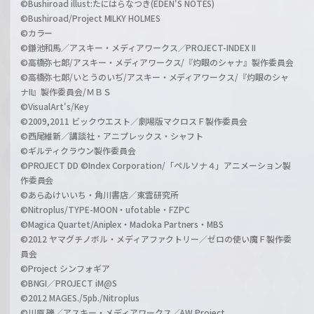
©Bushiroad illust:たにはらなつき(EDEN'S NOTES)
©Bushiroad/Project MILKY HOLMES
©カラー
©鎌池和馬／アスキー・メディアワークス／PROJECT-INDEX II
©高橋弥七郎/アスキー・メディアワークス/『灼眼のシャナ』製作委員会
©高橋弥七郎/いとうのいぢ/アスキー・メディアワークス/『灼眼のシャ
ナII』製作委員会/ＭＢＳ
©VisualArt's/Key
©2009,2011 ビックウエスト／劇場版マクロスＦ製作委員会
©西尾維新／講談社・アニプレックス・シャフト
©ギルティクラウン製作委員会
©PROJECT DD ©Index Corporation/「ペルソナ４」アニメーション製
作委員会
©あらゐけいいち・角川書店／東雲研究所
©Nitroplus/TYPE-MOON・ufotable・FZPC
©Magica Quartet/Aniplex・Madoka Partners・MBS
©2012 ヤマグチノボル・メディアファクトリー／ゼロの使い魔Ｆ製作委
員会
©Project シンフォギア
©BNGI／PROJECT iM@S
©2012 MAGES./5pb./Nitroplus
©川原 礫／アスキー・メディアワークス／AW Project