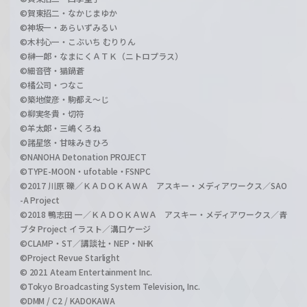
©賀東招二・なかじまゆか
©神坂一・あらいずみるい
©木村心一・こぶいち むりりん
©榊一郎・なまにくＡＴＫ（ニトロプラス）
©細音啓・猫鍋蒼
©橘公司・つなこ
©築地俊彦・駒都え～じ
©柳実冬貴・切符
©羊太郎・三嶋くろね
©諸星悠・甘味みきひろ
©NANOHA Detonation PROJECT
©TYPE-MOON・ufotable・FSNPC
©2017 川原 礫／ＫＡＤＯＫＡＷＡ アスキー・メディアワークス／SAO
-A Project
©2018 鴨志田 一／ＫＡＤＯＫＡＷＡ アスキー・メディアワークス／青
ブタ Project イラスト／溝口ケージ
©CLAMP・ST／講談社・NEP・NHK
©Project Revue Starlight
© 2021 Ateam Entertainment Inc.
©Tokyo Broadcasting System Television, Inc.
©DMM / C2 / KADOKAWA