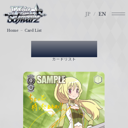
メ
ヴ
ニ
ァ
JP
EN
ュ
イ
ー
ス
Home
Card List
シ
ュ
Card List
ヴ
ァ
カードリスト
ル
ツ
｜
W
e
i
ß
S
c
h