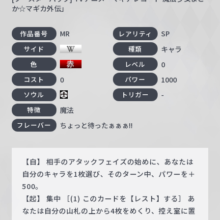
か☆マギカ外伝」
MR
SP
作品番号
レアリティ
キャラ
サイド
種類
0
色
レベル
0
1000
コスト
パワー
-
ソウル
トリガー
魔法
特徴
ちょっと待ったぁぁぁ!!
フレーバー
【自】 相手のアタックフェイズの始めに、あなたは
自分のキャラを1枚選び、そのターン中、パワーを＋
500。
【起】 集中 ［(1) このカードを【レスト】する］ あ
なたは自分の山札の上から4枚をめくり、控え室に置