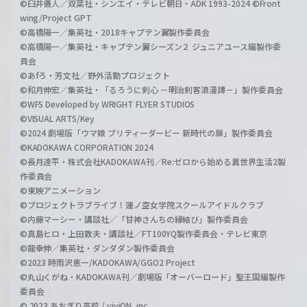
©臼井儀人／双葉社・シンエイ・テレビ朝日・ADK 1993-2024 ©Front
wing/Project GPT
©高橋陽一／集英社・2018キャプテン翼製作委員会
©高橋陽一／集英社・キャプテン翼シーズン２ ジュニアユース編製作委
員会
©あfろ・芳文社／野外活動プロジェクト
©和月伸宏／集英社・「るろうに剣心 －明治剣客浪漫譚－」製作委員会
©WFS Developed by WRIGHT FLYER STUDIOS
©VISUAL ARTS/Key
©2024 劇場版「ウマ娘 プリティーダービー 新時代の扉」製作委員会
©KADOKAWA CORPORATION 2024
©長月達平・株式会社KADOKAWA刊／Re:ゼロから始める異世界生活2製
作委員会
©東映アニメーション
©プロジェクトラブライブ！蓮ノ空女学院スクールアイドルクラブ
©内藤マーシー・講談社／「甘神さんちの縁結び」製作委員会
©真島ヒロ・上田敦夫・講談社／FT100YQ製作委員会・テレビ東京
©龍幸伸／集英社・ダンダダン製作委員会
©2023 時雨沢恵一/KADOKAWA/GGO2 Project
©丸山くがね・KADOKAWA刊／劇場版「オーバーロード」聖王国編製作
委員会
© 2023 あおぎり高校 / viviON, inc.