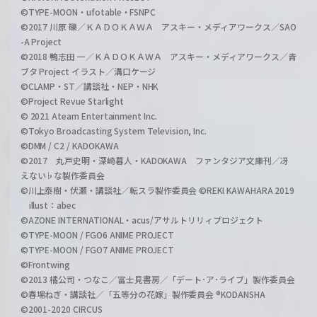
©TYPE-MOON・ufotable・FSNPC
©2017 川原 礫／ＫＡＤＯＫＡＷＡ アスキー・メディアワークス／SAO
-A Project
©2018 鴨志田 一／ＫＡＤＯＫＡＷＡ アスキー・メディアワークス／青
ブタ Project イラスト／溝口ケージ
©CLAMP・ST／講談社・NEP・NHK
©Project Revue Starlight
© 2021 Ateam Entertainment Inc.
©Tokyo Broadcasting System Television, Inc.
©DMM / C2 / KADOKAWA
©2017 丸戸史明・深崎暮人・KADOKAWA ファンタジア文庫刊／冴
えない♭な製作委員会
©川上泰樹・伏瀬・講談社／転スラ製作委員会 ©REKI KAWAHARA 2019
illust：abec
©AZONE INTERNATIONAL・acus/アサルトリリィプロジェクト
©TYPE-MOON / FGO6 ANIME PROJECT
©TYPE-MOON / FGO7 ANIME PROJECT
©Frontwing
©2013 橘公司・つなこ／富士見書房／「デート･ア･ライブ」製作委員会
©春場ねぎ・講談社／「五等分の花嫁」製作委員会 ®KODANSHA
©2001-2020 CIRCUS