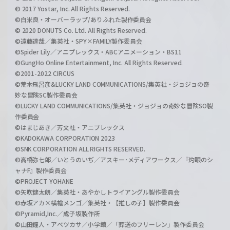
© 2017 Yostar, Inc. All Rights Reserved.
©白米良・オーバーラップ/ありふれた製作委員会
© 2020 DONUTS Co. Ltd. All Rights Reserved.
©遠藤達哉／集英社・SPY×FAMILY製作委員会
©Spider Lily／アニプレックス・ABCアニメーション・BS11
©GungHo Online Entertainment, Inc. All Rights Reserved.
©2001-2022 CIRCUS
©荒木飛呂彦&LUCKY LAND COMMUNICATIONS/集英社・ジョジョの奇
妙な冒険SC製作委員会
©LUCKY LAND COMMUNICATIONS/集英社・ジョジョの奇妙な冒険SO製
作委員会
©はまじあき／芳文社・アニプレックス
©KADOKAWA CORPORATION 2023
©SNK CORPORATION ALL RIGHTS RESERVED.
©高橋弥七郎／いとうのいぢ／アスキー･メディアワークス／『灼眼のシ
ャナF』製作委員会
©PROJECT YOHANE
©矢吹健太朗／集英社・あやかしトライアングル製作委員会
©赤坂アカ×横槍メンゴ／集英社・【推しの子】製作委員会
©Pyramid,Inc.／成子坂製作所
©山田鐘人・アベツカサ／小学館／「葬送のフリーレン」製作委員会