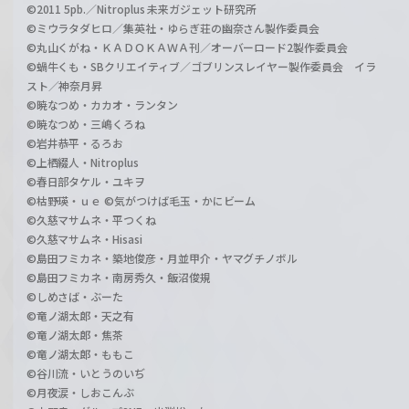
©2011 5pb.／Nitroplus 未来ガジェット研究所
©ミウラタダヒロ／集英社・ゆらぎ荘の幽奈さん製作委員会
©丸山くがね・ＫＡＤＯＫＡＷＡ刊／オーバーロード2製作委員会
©蝸牛くも・SBクリエイティブ／ゴブリンスレイヤー製作委員会 イラ
スト／神奈月昇
©暁なつめ・カカオ・ランタン
©暁なつめ・三嶋くろね
©岩井恭平・るろお
©上栖綴人・Nitroplus
©春日部タケル・ユキヲ
©枯野瑛・ｕｅ ©気がつけば毛玉・かにビーム
©久慈マサムネ・平つくね
©久慈マサムネ・Hisasi
©島田フミカネ・築地俊彦・月並甲介・ヤマグチノボル
©島田フミカネ・南房秀久・飯沼俊規
©しめさば・ぶーた
©竜ノ湖太郎・天之有
©竜ノ湖太郎・焦茶
©竜ノ湖太郎・ももこ
©谷川流・いとうのいぢ
©月夜涙・しおこんぶ