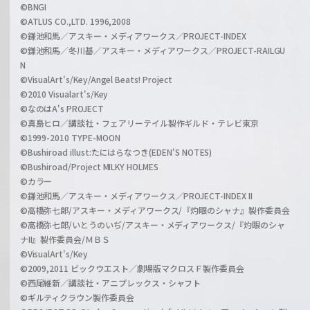
©BNGI
©ATLUS CO.,LTD. 1996,2008
©鎌池和馬／アスキー・メディアワークス／PROJECT-INDEX
©鎌池和馬／冬川基／アスキー・メディアワークス／PROJECT-RAILGU
N
©VisualArt's/Key/Angel Beats! Project
©2010 Visualart's/Key
©なのはA's PROJECT
©真島ヒロ／講談社・フェアリーテイル製作ギルド・テレビ東京
©1999-2010 TYPE-MOON
©Bushiroad illust:たにはらなつき(EDEN'S NOTES)
©Bushiroad/Project MILKY HOLMES
©カラー
©鎌池和馬／アスキー・メディアワークス／PROJECT-INDEX II
©高橋弥七郎/アスキー・メディアワークス/『灼眼のシャナ』製作委員会
©高橋弥七郎/いとうのいぢ/アスキー・メディアワークス/『灼眼のシャ
ナII』製作委員会/ＭＢＳ
©VisualArt's/Key
©2009,2011 ビックウエスト／劇場版マクロスＦ製作委員会
©西尾維新／講談社・アニプレックス・シャフト
©ギルティクラウン製作委員会