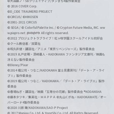
©大森藤ノ・SBクリエイティブ/ダンまち4製作委員会
© 2016 COVER Corp.
©D_CIDE TRAUMEREI PROJECT
©CIRCUS/ ©HIKOSEN
©2001-2021 CIRCUS
© SEGA / © Colorful Palette Inc. / © Crypton Future Media, INC. ww
w.piapro.net
All rights reserved.
©2022 プロジェクトラブライブ！虹ヶ咲学園スクールアイドル同好会
©クール教信者／双葉社
©和久井健・講談社／アニメ「東京リベンジャーズ」製作委員会
©2019 丸戸史明・深崎暮人・KADOKAWA ファンタジア文庫刊／映画も
冴えない製作委員会
©Disney/Pixar
©2014 橘公司・つなこ/KADOKAWA 富士見書房刊/「デート・ア・ライ
ブⅡ」製作委員会
©2019 橘公司・つなこ／KADOKAWA／「デート・ア・ライブⅢ」製作
委員会
©春場ねぎ・講談社／映画「五等分の花嫁」製作委員会 ®KODANSHA
©藤本タツキ／集英社・ＭＡＰＰＡ ©丸山くがね・KADOKAWA刊／オー
バーロード4製作委員会
©2020 川原 礫/KADOKAWA/SAO-P Project
© 2017 Manjuu Co.,Ltd. & YongShi Co.,Ltd. All Rights Reserved.