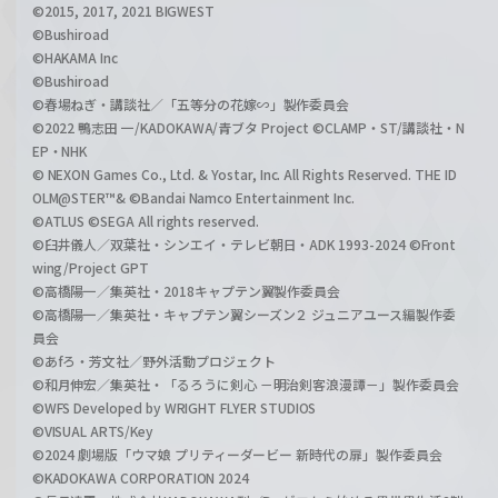
©2015, 2017, 2021 BIGWEST
©Bushiroad
©HAKAMA Inc
©Bushiroad
©春場ねぎ・講談社／「五等分の花嫁∽」製作委員会
©2022 鴨志田 一/KADOKAWA/青ブタ Project ©CLAMP・ST/講談社・N
EP・NHK
© NEXON Games Co., Ltd. & Yostar, Inc. All Rights Reserved. THE ID
OLM@STER™& ©Bandai Namco Entertainment Inc.
©ATLUS ©SEGA All rights reserved.
©臼井儀人／双葉社・シンエイ・テレビ朝日・ADK 1993-2024 ©Front
wing/Project GPT
©高橋陽一／集英社・2018キャプテン翼製作委員会
©高橋陽一／集英社・キャプテン翼シーズン２ ジュニアユース編製作委
員会
©あfろ・芳文社／野外活動プロジェクト
©和月伸宏／集英社・「るろうに剣心 －明治剣客浪漫譚－」製作委員会
©WFS Developed by WRIGHT FLYER STUDIOS
©VISUAL ARTS/Key
©2024 劇場版「ウマ娘 プリティーダービー 新時代の扉」製作委員会
©KADOKAWA CORPORATION 2024