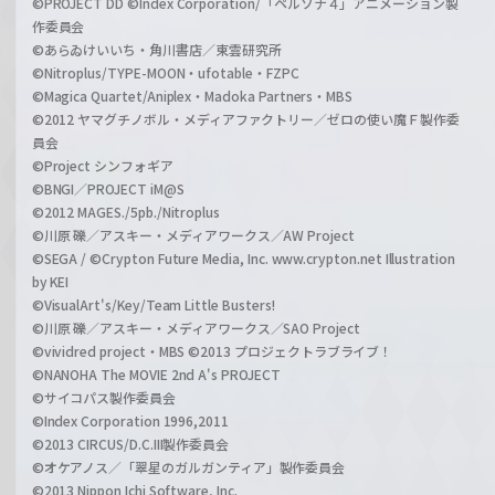
©PROJECT DD ©Index Corporation/「ペルソナ４」アニメーション製
作委員会
©あらゐけいいち・角川書店／東雲研究所
©Nitroplus/TYPE-MOON・ufotable・FZPC
©Magica Quartet/Aniplex・Madoka Partners・MBS
©2012 ヤマグチノボル・メディアファクトリー／ゼロの使い魔Ｆ製作委
員会
©Project シンフォギア
©BNGI／PROJECT iM@S
©2012 MAGES./5pb./Nitroplus
©川原 礫／アスキー・メディアワークス／AW Project
©SEGA / ©Crypton Future Media, Inc. www.crypton.net Illustration
by KEI
©VisualArt's/Key/Team Little Busters!
©川原 礫／アスキー・メディアワークス／SAO Project
©vividred project・MBS ©2013 プロジェクトラブライブ！
©NANOHA The MOVIE 2nd A's PROJECT
©サイコパス製作委員会
©Index Corporation 1996,2011
©2013 CIRCUS/D.C.III製作委員会
©オケアノス／「翠星のガルガンティア」製作委員会
©2013 Nippon Ichi Software, Inc.