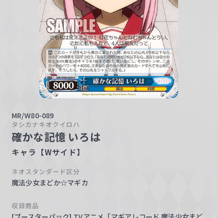
w
a
r
z
MR/W80-089
タシカナキオクイロハ
確かな記憶 いろは
キャラ【Wサイド】
ネオスタンダード区分
魔法少女まどか☆マギカ
収録商品
[ブースターパック] TVアニメ「マギアレコード 魔法少女まど