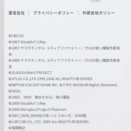
e
S
O
運営会社
プライバシーポリシー
外部送信ポリシー
c
f
h
f
w
i
a
©CIRCUS
c
©2007 VisualArt's/Key
r
i
©2007 ヤマグチノボル･メディアファクトリー／ゼロの使い魔製作委員
z
会
a
©2008 ヤマグチノボル･メディアファクトリー／ゼロの使い魔製作委員
l
会
C
©なのはStrikerS PROJECT
h
©ATLUS CO.,LTD.1996,2006 ALL RIGHTS RESERVED.
a
©NIPPON ICHI SOFTWARE INC. ©TYPE-MOON All Rights Reserved.
n
©SEGA
©2005、2009 美水かがみ／角川書店
n
©2008 VisualArt's/Key
e
©2009 Nitroplus/Project Phantom
l
©2007,2008,2009谷川流･いとうのいぢ／
SOS団
©CAPCOM CO., LTD. 2009 ALL RIGHTS RESERVED.
©窪岡俊之