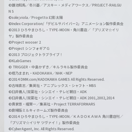
©鎌池和馬／冬川基／アスキー・メディアワークス／PROJECT-RAILGU
N S
©sole;viola／Progetto 幻影太陽
©Index Corporation/「デビルサバイバー2」アニメーション製作委員会
©2013 ひろやまひろし・TYPE-MOON・角川書店／「プリズマ☆イリ
ヤ」製作委員会
©Project wooser 2
©Project シンフォギアＧ
©2013 プロジェクトラブライブ！
©KLabGames
© TRIGGER・中島かずき／キルラキル製作委員会
©橙乃ままれ・KADOKAWA／NHK・NEP
©2014 DMM.com/KADOKAWA GAMES All Rights Reserved.
©古味直志／集英社・アニプレックス・シャフト・MBS
©臼井儀人/双葉社・シンエイ・テレビ朝日・ADK
©臼井儀人/双葉社・シンエイ・テレビ朝日・ADK 2001,2002,2014
©貴家悠・橘賢一／集英社・Project TERRAFORMARS
©劇場版ミルキィホームズ製作委員会
©2014 ひろやまひろし・TYPE-MOON／ＫＡＤＯＫＡＷＡ 角川書店刊／
「プリズマ☆イリヤ ツヴァイ！」製作委員会
©CyberAgent, Inc. All Rights Reserved.