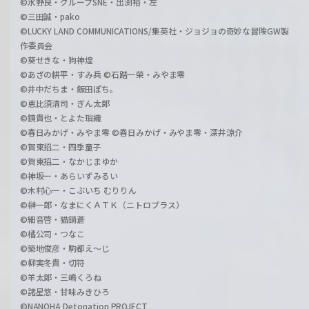
©水野良・グループSNE・出渕裕・左
©三田誠・pako
©LUCKY LAND COMMUNICATIONS/集英社・ジョジョの奇妙な冒険GW製
作委員会
©葵せきな・狗神煌
©あざの耕平・すみ兵 ©石踏一榮・みやま零
©井中だちま・飯田ぽち。
©恵比須清司・ぎん太郎
©鏡貴也・とよた瑣織
©春日みかげ・みやま零 ©春日みかげ・みやま零・深井涼介
©賀東招二・四季童子
©賀東招二・なかじまゆか
©神坂一・あらいずみるい
©木村心一・こぶいち むりりん
©榊一郎・なまにくＡＴＫ（ニトロプラス）
©細音啓・猫鍋蒼
©橘公司・つなこ
©築地俊彦・駒都え～じ
©柳実冬貴・切符
©羊太郎・三嶋くろね
©諸星悠・甘味みきひろ
©NANOHA Detonation PROJECT