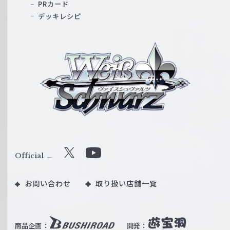
PRカード
デッキレシピ
ヴ
ァ
イ
ス
シ
ュ
ヴ
ァ
ル
Official
X
Y
ツ
o
｜
お問い合わせ
取り扱い店舗一覧
u
W
T
e
u
i
b
商品企画：
開発：
ß