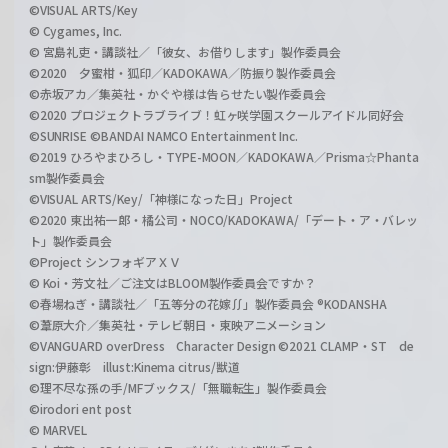
©VISUAL ARTS/Key
© Cygames, Inc.
© 宮島礼吏・講談社／「彼女、お借りします」製作委員会
©2020 夕蜜柑・狐印／KADOKAWA／防振り製作委員会
©赤坂アカ／集英社・かぐや様は告らせたい製作委員会
©2020 プロジェクトラブライブ！虹ヶ咲学園スクールアイドル同好会
©SUNRISE ©BANDAI NAMCO Entertainment Inc.
©2019 ひろやまひろし・TYPE-MOON／KADOKAWA／Prisma☆Phanta
sm製作委員会
©VISUAL ARTS/Key/「神様になった日」Project
©2020 東出祐一郎・橘公司・NOCO/KADOKAWA/「デート・ア・バレッ
ト」製作委員会
©Project シンフォギアＸＶ
© Koi・芳文社／ご注文はBLOOM製作委員会ですか？
©春場ねぎ・講談社／「五等分の花嫁∬」製作委員会 ®KODANSHA
©葦原大介／集英社・テレビ朝日・東映アニメーション
©VANGUARD overDress Character Design ©2021 CLAMP・ST de
sign:伊藤彰 illust:Kinema citrus/獣道
©理不尽な孫の手/MFブックス/「無職転生」製作委員会
©irodori ent post
© MARVEL