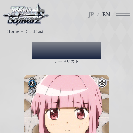
メ
ヴ
ニ
ァ
JP
EN
ュ
イ
ー
ス
Home
Card List
シ
ュ
Card List
ヴ
ァ
カードリスト
ル
ツ
｜
W
e
i
ß
S
c
h