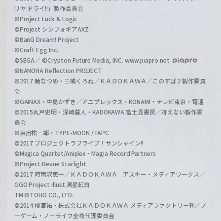
リヤ ドライ!!」製作委員会
©Project Luck & Logic
©Project シンフォギアAXZ
©BanG Dream! Project
©Craft Egg Inc.
©SEGA／ ©Crypton Future Media, INC. www.piapro.net
©NANOHA Reflection PROJECT
©2017 暁なつめ・三嶋くろね／ＫＡＤＯＫＡＷＡ／このすば２製作委員
会
©GAINAX・中島かずき／アニプレックス・KONAMI・テレビ東京・電通
©2015丸戸史明・深崎暮人・KADOKAWA 富士見書房／冴えない製作委
員会
©東出祐一郎・TYPE-MOON / FAPC
©2017 プロジェクトラブライブ！サンシャイン!!
©Magica Quartet/Aniplex・Magia Record Partners
©Project Revue Starlight
©2017 時雨沢恵一／ＫＡＤＯＫＡＷＡ アスキー・メディアワークス／
GGO Project illust.黒星紅白
TM ©TOHO CO., LTD.
©2014 榎宮祐・株式会社ＫＡＤＯＫＡＷＡ メディアファクトリー刊／ノ
ーゲーム・ノーライフ全権代理委員会