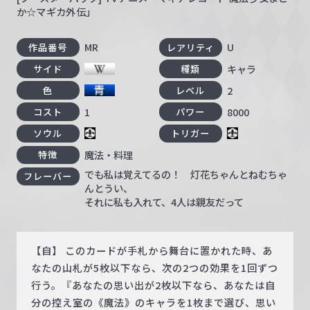
か☆マギカ外伝」
MR
U
作品番号
レアリティ
キャラ
サイド
種類
2
色
レベル
1
8000
コスト
パワー
ソウル
トリガー
魔法・料理
特徴
でも私は覚えてるの！ 灯花ちゃんとねむちゃ
フレーバー
んとうい、
それに私も入れて、4人は親友だって
【自】 このカードが手札から舞台に置かれた時、あ
なたの山札が5枚以下なら、次の2つの効果を1回ずつ
行う。『あなたの思い出が2枚以下なら、あなたは自
分の控え室の《魔法》のキャラを1枚まで選び、思い