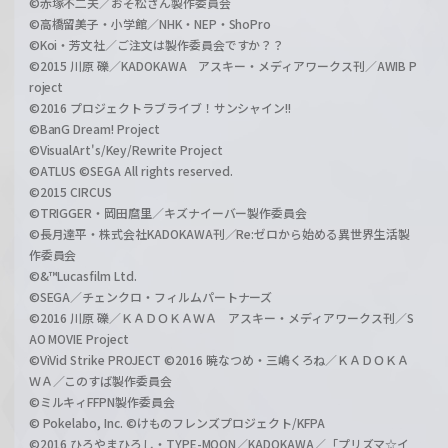
©赤塚不二夫／おそ松さん製作委員会
©高橋留美子・小学館／NHK・NEP・ShoPro
©Koi・芳文社／ご注文は製作委員会ですか？？
©2015 川原 礫／KADOKAWA アスキー・メディアワークス刊／AWIB P
roject
©2016 プロジェクトラブライブ！サンシャイン!!
©BanG Dream! Project
©VisualArt's/Key/Rewrite Project
©ATLUS ©SEGA All rights reserved.
©2015 CIRCUS
©TRIGGER・岡田麿里／キズナイーバー製作委員会
©長月達平・株式会社KADOKAWA刊／Re:ゼロから始める異世界生活製
作委員会
©&™Lucasfilm Ltd.
©SEGA／チェンクロ・フィルムパートナーズ
©2016 川原 礫／ＫＡＤＯＫＡＷＡ アスキー・メディアワークス刊／S
AO MOVIE Project
©ViVid Strike PROJECT ©2016 暁なつめ・三嶋くろね／ＫＡＤＯＫＡ
ＷＡ／このすば製作委員会
©ミルキィFFPN製作委員会
© Pokelabo, Inc. ©けものフレンズプロジェクト/KFPA
©2016 ひろやまひろし・TYPE-MOON／KADOKAWA／「プリズマ☆イ