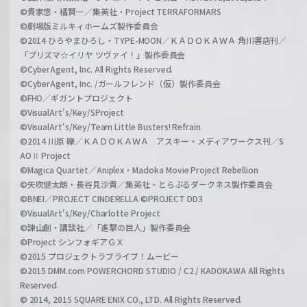
©貴家悠・橘賢一／集英社・Project TERRAFORMARS
©劇場版ミルキィホームズ製作委員会
©2014 ひろやまひろし・TYPE-MOON／ＫＡＤＯＫＡＷＡ 角川書店刊／
「プリズマ☆イリヤ ツヴァイ！」製作委員会
©CyberAgent, Inc. All Rights Reserved.
©CyberAgent, Inc. /ガールフレンド（仮）製作委員会
©FHO／ギガントプロジェクト
©VisualArt's/Key/SProject
©VisualArt's/Key/Team Little Busters! Refrain
©2014 川原 礫／ＫＡＤＯＫＡＷＡ アスキー・メディアワークス刊／S
AOⅡ Project
©Magica Quartet／Aniplex・Madoka Movie Project Rebellion
©矢吹健太朗・長谷見沙貴／集英社・とらぶるダークネス製作委員会
©BNEI／PROJECT CINDERELLA ©PROJECT DD3
©VisualArt's/Key/Charlotte Project
©諫山創・講談社／「進撃の巨人」製作委員会
©Project シンフォギアＧＸ
©2015 プロジェクトラブライブ！ムービー
©2015 DMM.com POWERCHORD STUDIO / C2 / KADOKAWA All Rights
Reserved.
© 2014, 2015 SQUARE ENIX CO., LTD. All Rights Reserved.