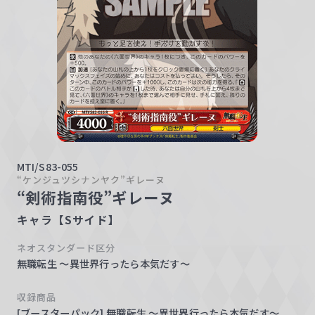
w
a
r
z
MTI/S83-055
“ケンジュツシナンヤク”ギレーヌ
“剣術指南役”ギレーヌ
キャラ【Sサイド】
ネオスタンダード区分
無職転生 ～異世界行ったら本気だす～
収録商品
[ブースターパック] 無職転生 ～異世界行ったら本気だす～