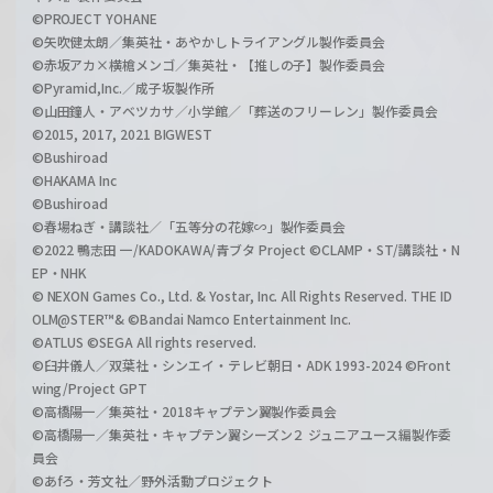
©PROJECT YOHANE
©矢吹健太朗／集英社・あやかしトライアングル製作委員会
©赤坂アカ×横槍メンゴ／集英社・【推しの子】製作委員会
©Pyramid,Inc.／成子坂製作所
©山田鐘人・アベツカサ／小学館／「葬送のフリーレン」製作委員会
©2015, 2017, 2021 BIGWEST
©Bushiroad
©HAKAMA Inc
©Bushiroad
©春場ねぎ・講談社／「五等分の花嫁∽」製作委員会
©2022 鴨志田 一/KADOKAWA/青ブタ Project ©CLAMP・ST/講談社・N
EP・NHK
© NEXON Games Co., Ltd. & Yostar, Inc. All Rights Reserved. THE ID
OLM@STER™& ©Bandai Namco Entertainment Inc.
©ATLUS ©SEGA All rights reserved.
©臼井儀人／双葉社・シンエイ・テレビ朝日・ADK 1993-2024 ©Front
wing/Project GPT
©高橋陽一／集英社・2018キャプテン翼製作委員会
©高橋陽一／集英社・キャプテン翼シーズン２ ジュニアユース編製作委
員会
©あfろ・芳文社／野外活動プロジェクト