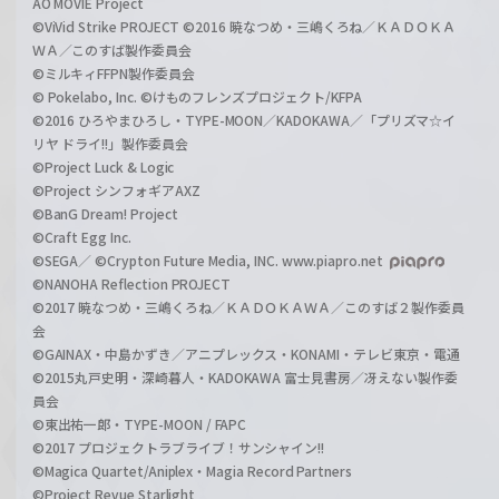
AO MOVIE Project
©ViVid Strike PROJECT ©2016 暁なつめ・三嶋くろね／ＫＡＤＯＫＡ
ＷＡ／このすば製作委員会
©ミルキィFFPN製作委員会
© Pokelabo, Inc. ©けものフレンズプロジェクト/KFPA
©2016 ひろやまひろし・TYPE-MOON／KADOKAWA／「プリズマ☆イ
リヤ ドライ!!」製作委員会
©Project Luck & Logic
©Project シンフォギアAXZ
©BanG Dream! Project
©Craft Egg Inc.
©SEGA／ ©Crypton Future Media, INC. www.piapro.net
©NANOHA Reflection PROJECT
©2017 暁なつめ・三嶋くろね／ＫＡＤＯＫＡＷＡ／このすば２製作委員
会
©GAINAX・中島かずき／アニプレックス・KONAMI・テレビ東京・電通
©2015丸戸史明・深崎暮人・KADOKAWA 富士見書房／冴えない製作委
員会
©東出祐一郎・TYPE-MOON / FAPC
©2017 プロジェクトラブライブ！サンシャイン!!
©Magica Quartet/Aniplex・Magia Record Partners
©Project Revue Starlight