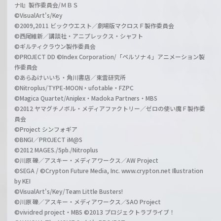
ナII』製作委員会/ＭＢＳ
©VisualArt's/Key
©2009,2011 ビックウエスト／劇場版マクロスＦ製作委員会
©西尾維新／講談社・アニプレックス・シャフト
©ギルティクラウン製作委員会
©PROJECT DD ©Index Corporation/「ペルソナ４」アニメーション製
作委員会
©あらゐけいいち・角川書店／東雲研究所
©Nitroplus/TYPE-MOON・ufotable・FZPC
©Magica Quartet/Aniplex・Madoka Partners・MBS
©2012 ヤマグチノボル・メディアファクトリー／ゼロの使い魔Ｆ製作委
員会
©Project シンフォギア
©BNGI／PROJECT iM@S
©2012 MAGES./5pb./Nitroplus
©川原 礫／アスキー・メディアワークス／AW Project
©SEGA / ©Crypton Future Media, Inc. www.crypton.net Illustration
by KEI
©VisualArt's/Key/Team Little Busters!
©川原 礫／アスキー・メディアワークス／SAO Project
©vividred project・MBS ©2013 プロジェクトラブライブ！