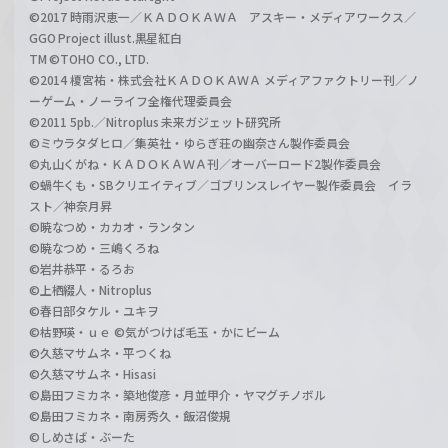
©2017 時雨沢恵一／ＫＡＤＯＫＡＷＡ アスキー・メディアワークス／
GGO Project illust.黒星紅白
TM ©TOHO CO., LTD.
©2014 榎宮祐・株式会社ＫＡＤＯＫＡＷＡ メディアファクトリー刊／ノ
ーゲーム・ノーライフ全権代理委員会
©2011 5pb.／Nitroplus 未来ガジェット研究所
©ミウラタダヒロ／集英社・ゆらぎ荘の幽奈さん製作委員会
©丸山くがね・ＫＡＤＯＫＡＷＡ刊／オーバーロード2製作委員会
©蝸牛くも・SBクリエイティブ／ゴブリンスレイヤー製作委員会 イラ
スト／神奈月昇
©暁なつめ・カカオ・ランタン
©暁なつめ・三嶋くろね
©岩井恭平・るろお
©上栖綴人・Nitroplus
©春日部タケル・ユキヲ
©枯野瑛・ｕｅ ©気がつけば毛玉・かにビーム
©久慈マサムネ・平つくね
©久慈マサムネ・Hisasi
©島田フミカネ・築地俊彦・月並甲介・ヤマグチノボル
©島田フミカネ・南房秀久・飯沼俊規
©しめさば・ぶーた