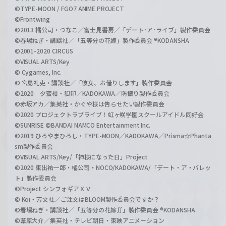
©TYPE-MOON / FGO7 ANIME PROJECT
©Frontwing
©2013 橘公司・つなこ／富士見書房／「デート･ア･ライブ」製作委員会
©春場ねぎ・講談社／「五等分の花嫁」製作委員会 ®KODANSHA
©2001-2020 CIRCUS
©VISUAL ARTS/Key
© Cygames, Inc.
© 宮島礼吏・講談社／「彼女、お借りします」製作委員会
©2020 夕蜜柑・狐印／KADOKAWA／防振り製作委員会
©赤坂アカ／集英社・かぐや様は告らせたい製作委員会
©2020 プロジェクトラブライブ！虹ヶ咲学園スクールアイドル同好会
©SUNRISE ©BANDAI NAMCO Entertainment Inc.
©2019 ひろやまひろし・TYPE-MOON／KADOKAWA／Prisma☆Phanta
sm製作委員会
©VISUAL ARTS/Key/「神様になった日」Project
©2020 東出祐一郎・橘公司・NOCO/KADOKAWA/「デート・ア・バレッ
ト」製作委員会
©Project シンフォギアＸＶ
© Koi・芳文社／ご注文はBLOOM製作委員会ですか？
©春場ねぎ・講談社／「五等分の花嫁∬」製作委員会 ®KODANSHA
©葦原大介／集英社・テレビ朝日・東映アニメーション