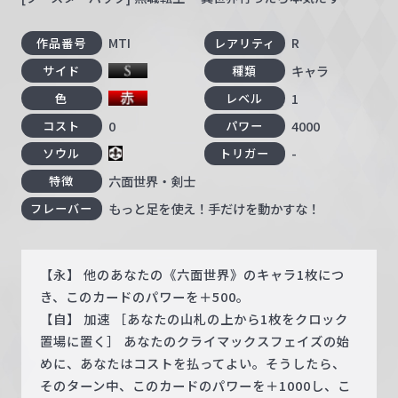
MTI
R
作品番号
レアリティ
キャラ
サイド
種類
1
色
レベル
0
4000
コスト
パワー
-
ソウル
トリガー
六面世界・剣士
特徴
もっと足を使え！手だけを動かすな！
フレーバー
【永】 他のあなたの《六面世界》のキャラ1枚につ
き、このカードのパワーを＋500。
【自】 加速 ［あなたの山札の上から1枚をクロック
置場に置く］ あなたのクライマックスフェイズの始
めに、あなたはコストを払ってよい。そうしたら、
そのターン中、このカードのパワーを＋1000し、こ