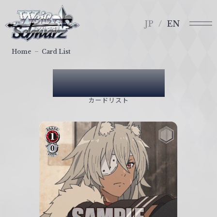
メ
ヴ
ニ
ァ
JP
EN
ュ
イ
ー
ス
Home
Card List
シ
ュ
Card List
ヴ
ァ
カードリスト
ル
ツ
｜
W
e
i
ß
S
c
h