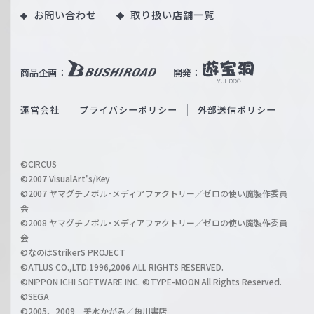
｜
お問い合わせ
取り扱い店舗一覧
u
W
T
e
u
i
b
商品企画：
開発：
ß
e
S
O
運営会社
プライバシーポリシー
外部送信ポリシー
c
f
h
f
w
i
a
©CIRCUS
c
©2007 VisualArt's/Key
r
i
©2007 ヤマグチノボル･メディアファクトリー／ゼロの使い魔製作委員
z
会
a
©2008 ヤマグチノボル･メディアファクトリー／ゼロの使い魔製作委員
l
会
C
©なのはStrikerS PROJECT
h
©ATLUS CO.,LTD.1996,2006 ALL RIGHTS RESERVED.
a
©NIPPON ICHI SOFTWARE INC. ©TYPE-MOON All Rights Reserved.
n
©SEGA
©2005、2009 美水かがみ／角川書店