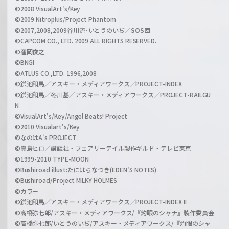
n
©2008 VisualArt's/Key
e
©2009 Nitroplus/Project Phantom
l
©2007,2008,2009谷川流･いとうのいぢ／
SOS団
©CAPCOM CO., LTD. 2009 ALL RIGHTS RESERVED.
©窪岡俊之
©BNGI
©ATLUS CO.,LTD. 1996,2008
©鎌池和馬／アスキー・メディアワークス／PROJECT-INDEX
©鎌池和馬／冬川基／アスキー・メディアワークス／PROJECT-RAILGU
N
©VisualArt's/Key/Angel Beats! Project
©2010 Visualart's/Key
©なのはA's PROJECT
©真島ヒロ／講談社・フェアリーテイル製作ギルド・テレビ東京
©1999-2010 TYPE-MOON
©Bushiroad illust:たにはらなつき(EDEN'S NOTES)
©Bushiroad/Project MILKY HOLMES
©カラー
©鎌池和馬／アスキー・メディアワークス／PROJECT-INDEX II
©高橋弥七郎/アスキー・メディアワークス/『灼眼のシャナ』製作委員会
©高橋弥七郎/いとうのいぢ/アスキー・メディアワークス/『灼眼のシャ