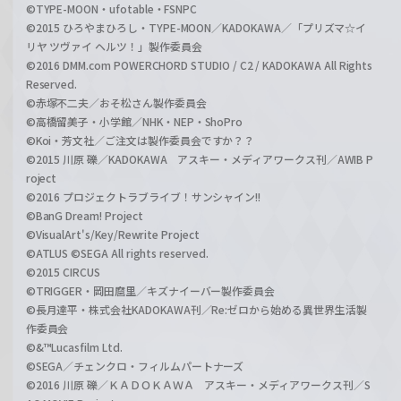
©TYPE-MOON・ufotable・FSNPC
©2015 ひろやまひろし・TYPE-MOON／KADOKAWA／「プリズマ☆イ
リヤ ツヴァイ ヘルツ！」製作委員会
©2016 DMM.com POWERCHORD STUDIO / C2 / KADOKAWA All Rights
Reserved.
©赤塚不二夫／おそ松さん製作委員会
©高橋留美子・小学館／NHK・NEP・ShoPro
©Koi・芳文社／ご注文は製作委員会ですか？？
©2015 川原 礫／KADOKAWA アスキー・メディアワークス刊／AWIB P
roject
©2016 プロジェクトラブライブ！サンシャイン!!
©BanG Dream! Project
©VisualArt's/Key/Rewrite Project
©ATLUS ©SEGA All rights reserved.
©2015 CIRCUS
©TRIGGER・岡田麿里／キズナイーバー製作委員会
©長月達平・株式会社KADOKAWA刊／Re:ゼロから始める異世界生活製
作委員会
©&™Lucasfilm Ltd.
©SEGA／チェンクロ・フィルムパートナーズ
©2016 川原 礫／ＫＡＤＯＫＡＷＡ アスキー・メディアワークス刊／S