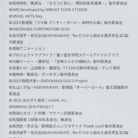
©和月伸宏／集英社・「るろうに剣心 －明治剣客浪漫譚－」製作委員会
©WFS Developed by WRIGHT FLYER STUDIOS
©VISUAL ARTS/Key
©2024 劇場版「ウマ娘 プリティーダービー 新時代の扉」製作委員会
©KADOKAWA CORPORATION 2024
©長月達平・株式会社KADOKAWA刊／Re:ゼロから始める異世界生活2製
作委員会
©東映アニメーション
©プロジェクトラブライブ！蓮ノ空女学院スクールアイドルクラブ
©内藤マーシー・講談社／「甘神さんちの縁結び」製作委員会
©真島ヒロ・上田敦夫・講談社／FT100YQ製作委員会・テレビ東京
©龍幸伸／集英社・ダンダダン製作委員会
©2023 時雨沢恵一/KADOKAWA/GGO2 Project
©丸山くがね・KADOKAWA刊／劇場版「オーバーロード」聖王国編製作
委員会
© 2023 あおぎり高校 / viviON, inc.
©NANOHA 20th PROJECT
©雨森たきび／小学館／マケイン応援委員会
©防衛隊第３部隊 ©松本直也／集英社
©原悠衣・芳文社／劇場版きんいろモザイク Thank you!! 製作委員会
©長月達平・株式会社KADOKAWA刊／Re:ゼロから始める異世界生活3製