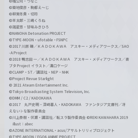
©橘公司・つなこ
©築地俊彦・駒都え～じ
©柳実冬貴・切符
©羊太郎・三嶋くろね
©諸星悠・甘味みきひろ
©NANOHA Detonation PROJECT
©TYPE-MOON・ufotable・FSNPC
©2017 川原 礫／ＫＡＤＯＫＡＷＡ アスキー・メディアワークス／SAO
-A Project
©2018 鴨志田 一／ＫＡＤＯＫＡＷＡ アスキー・メディアワークス／青
ブタ Project イラスト／溝口ケージ
©CLAMP・ST／講談社・NEP・NHK
©Project Revue Starlight
© 2021 Ateam Entertainment Inc.
©Tokyo Broadcasting System Television, Inc.
©DMM / C2 / KADOKAWA
©2017 丸戸史明・深崎暮人・KADOKAWA ファンタジア文庫刊／冴
えない♭な製作委員会
©川上泰樹・伏瀬・講談社／転スラ製作委員会 ©REKI KAWAHARA 2019
illust：abec
©AZONE INTERNATIONAL・acus/アサルトリリィプロジェクト
©TYPE-MOON / FGO6 ANIME PROJECT