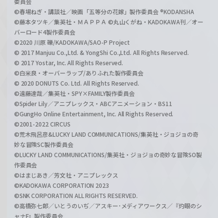
委員会
©春場ねぎ・講談社／映画「五等分の花嫁」製作委員会 ®KODANSHA
©藤本タツキ／集英社・ＭＡＰＰＡ ©丸山くがね・KADOKAWA刊／オー
バーロード4製作委員会
©2020 川原 礫/KADOKAWA/SAO-P Project
© 2017 Manjuu Co.,Ltd. & YongShi Co.,Ltd. All Rights Reserved.
© 2017 Yostar, Inc. All Rights Reserved.
©白米良・オーバーラップ/ありふれた製作委員会
© 2020 DONUTS Co. Ltd. All Rights Reserved.
©遠藤達哉／集英社・SPY×FAMILY製作委員会
©Spider Lily／アニプレックス・ABCアニメーション・BS11
©GungHo Online Entertainment, Inc. All Rights Reserved.
©2001-2022 CIRCUS
©荒木飛呂彦&LUCKY LAND COMMUNICATIONS/集英社・ジョジョの奇
妙な冒険SC製作委員会
©LUCKY LAND COMMUNICATIONS/集英社・ジョジョの奇妙な冒険SO製
作委員会
©はまじあき／芳文社・アニプレックス
©KADOKAWA CORPORATION 2023
©SNK CORPORATION ALL RIGHTS RESERVED.
©高橋弥七郎／いとうのいぢ／アスキー･メディアワークス／『灼眼のシ
ャナF』製作委員会