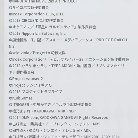
©NANOHA The MOVIE 2nd A's PROJECT
©サイコパス製作委員会
©Index Corporation 1996,2011
©2013 CIRCUS/D.C.III製作委員会
©オケアノス／「翠星のガルガンティア」製作委員会
©2013 Nippon Ichi Software, Inc.
©鎌池和馬／冬川基／アスキー・メディアワークス／PROJECT-RAILGU
N S
©sole;viola／Progetto 幻影太陽
©Index Corporation/「デビルサバイバー2」アニメーション製作委員会
©2013 ひろやまひろし・TYPE-MOON・角川書店／「プリズマ☆イリ
ヤ」製作委員会
©Project wooser 2
©Project シンフォギアＧ
©2013 プロジェクトラブライブ！
©KLabGames
© TRIGGER・中島かずき／キルラキル製作委員会
©橙乃ままれ・KADOKAWA／NHK・NEP
©2014 DMM.com/KADOKAWA GAMES All Rights Reserved.
©古味直志／集英社・アニプレックス・シャフト・MBS
©臼井儀人/双葉社・シンエイ・テレビ朝日・ADK
©臼井儀人/双葉社・シンエイ・テレビ朝日・ADK 2001,2002,2014