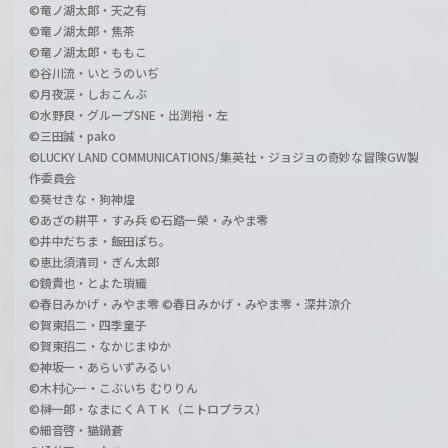
©竜ノ湖太郎・天之有
©竜ノ湖太郎・焦茶
©竜ノ湖太郎・ももこ
©谷川流・いとうのいぢ
©月夜涙・しおこんぶ
©水野良・グループSNE・出渕裕・左
©三田誠・pako
©LUCKY LAND COMMUNICATIONS/集英社・ジョジョの奇妙な冒険GW製
作委員会
©葵せきな・狗神煌
©あざの耕平・すみ兵 ©石踏一榮・みやま零
©井中だちま・飯田ぽち。
©恵比須清司・ぎん太郎
©鏡貴也・とよた瑣織
©春日みかげ・みやま零 ©春日みかげ・みやま零・深井涼介
©賀東招二・四季童子
©賀東招二・なかじまゆか
©神坂一・あらいずみるい
©木村心一・こぶいち むりりん
©榊一郎・なまにくＡＴＫ（ニトロプラス）
©細音啓・猫鍋蒼