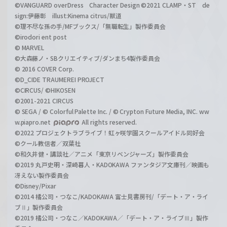
©VANGUARD overDress Character Design ©2021 CLAMP・ST de
sign:伊藤彰 illust:Kinema citrus/獣道
©理不尽な孫の手/MFブックス/「無職転生」製作委員会
©irodori ent post
© MARVEL
©大森藤ノ・SBクリエイティブ/ダンまち4製作委員会
© 2016 COVER Corp.
©D_CIDE TRAUMEREI PROJECT
©CIRCUS/ ©HIKOSEN
©2001-2021 CIRCUS
© SEGA / © Colorful Palette Inc. / © Crypton Future Media, INC. ww
w.piapro.net
All rights reserved.
©2022 プロジェクトラブライブ！虹ヶ咲学園スクールアイドル同好会
©クール教信者／双葉社
©和久井健・講談社／アニメ「東京リベンジャーズ」製作委員会
©2019 丸戸史明・深崎暮人・KADOKAWA ファンタジア文庫刊／映画も
冴えない製作委員会
©Disney/Pixar
©2014 橘公司・つなこ/KADOKAWA 富士見書房刊/「デート・ア・ライ
ブⅡ」製作委員会
©2019 橘公司・つなこ／KADOKAWA／「デート・ア・ライブⅢ」製作