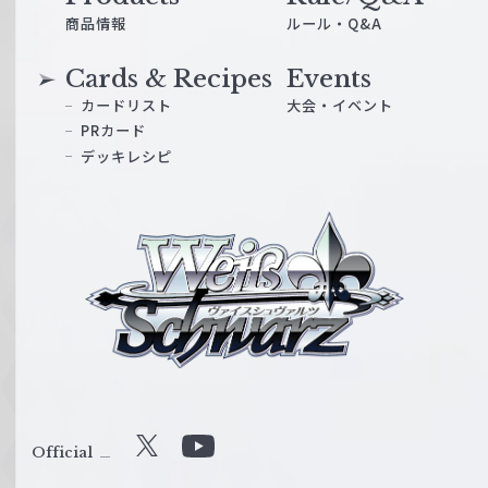
商品情報
ルール・Q&A
Cards & Recipes
Events
カードリスト
大会・イベント
PRカード
デッキレシピ
ヴ
ァ
イ
ス
シ
ュ
ヴ
ァ
ル
Official
X
Y
ツ
o