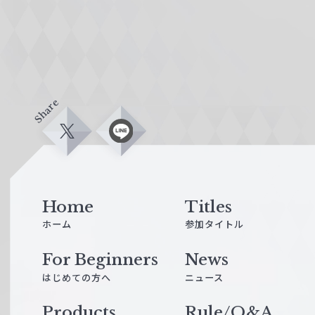
Share
X
L
i
n
e
Home
Titles
ホーム
参加タイトル
For Beginners
News
はじめての方へ
ニュース
Products
Rule/Q&A