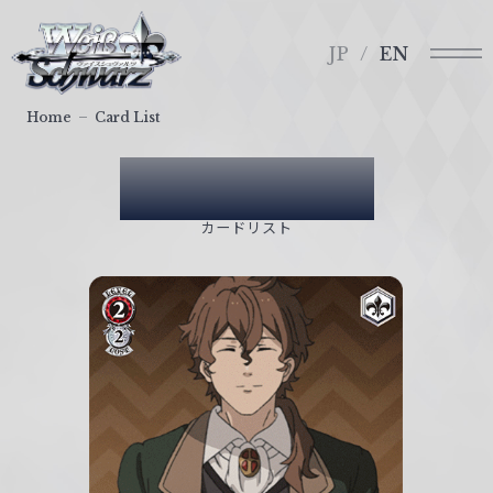
メ
ヴ
ニ
ァ
JP
EN
ュ
イ
ー
ス
Home
Card List
シ
ュ
Card List
ヴ
ァ
カードリスト
ル
ツ
｜
W
e
i
ß
S
c
h