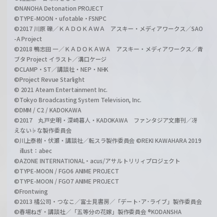
©NANOHA Detonation PROJECT
©TYPE-MOON・ufotable・FSNPC
©2017 川原 礫／ＫＡＤＯＫＡＷＡ アスキー・メディアワークス／SAO
-A Project
©2018 鴨志田 一／ＫＡＤＯＫＡＷＡ アスキー・メディアワークス／青
ブタ Project イラスト／溝口ケージ
©CLAMP・ST／講談社・NEP・NHK
©Project Revue Starlight
© 2021 Ateam Entertainment Inc.
©Tokyo Broadcasting System Television, Inc.
©DMM / C2 / KADOKAWA
©2017 丸戸史明・深崎暮人・KADOKAWA ファンタジア文庫刊／冴
えない♭な製作委員会
©川上泰樹・伏瀬・講談社／転スラ製作委員会 ©REKI KAWAHARA 2019
illust：abec
©AZONE INTERNATIONAL・acus/アサルトリリィプロジェクト
©TYPE-MOON / FGO6 ANIME PROJECT
©TYPE-MOON / FGO7 ANIME PROJECT
©Frontwing
©2013 橘公司・つなこ／富士見書房／「デート･ア･ライブ」製作委員会
©春場ねぎ・講談社／「五等分の花嫁」製作委員会 ®KODANSHA