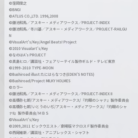
©窪岡俊之
©BNGI
©ATLUS CO.,LTD. 1996,2008
©鎌池和馬／アスキー・メディアワークス／PROJECT-INDEX
©鎌池和馬／冬川基／アスキー・メディアワークス／PROJECT-RAILGU
N
©VisualArt's/Key/Angel Beats! Project
©2010 Visualart's/Key
©なのはA's PROJECT
©真島ヒロ／講談社・フェアリーテイル製作ギルド・テレビ東京
©1999-2010 TYPE-MOON
©Bushiroad illust:たにはらなつき(EDEN'S NOTES)
©Bushiroad/Project MILKY HOLMES
©カラー
©鎌池和馬／アスキー・メディアワークス／PROJECT-INDEX II
©高橋弥七郎/アスキー・メディアワークス/『灼眼のシャナ』製作委員会
©高橋弥七郎/いとうのいぢ/アスキー・メディアワークス/『灼眼のシャ
ナII』製作委員会/ＭＢＳ
©VisualArt's/Key
©2009,2011 ビックウエスト／劇場版マクロスＦ製作委員会
©西尾維新／講談社・アニプレックス・シャフト