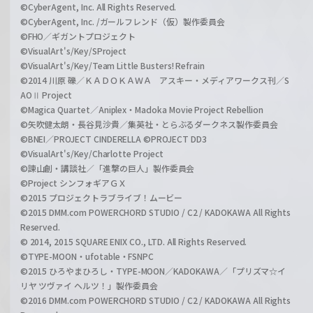
©CyberAgent, Inc. All Rights Reserved.
©CyberAgent, Inc. /ガールフレンド（仮）製作委員会
©FHO／ギガントプロジェクト
©VisualArt's/Key/SProject
©VisualArt's/Key/Team Little Busters! Refrain
©2014 川原 礫／ＫＡＤＯＫＡＷＡ アスキー・メディアワークス刊／S
AOⅡ Project
©Magica Quartet／Aniplex・Madoka Movie Project Rebellion
©矢吹健太朗・長谷見沙貴／集英社・とらぶるダークネス製作委員会
©BNEI／PROJECT CINDERELLA ©PROJECT DD3
©VisualArt's/Key/Charlotte Project
©諫山創・講談社／「進撃の巨人」製作委員会
©Project シンフォギアＧＸ
©2015 プロジェクトラブライブ！ムービー
©2015 DMM.com POWERCHORD STUDIO / C2 / KADOKAWA All Rights
Reserved.
© 2014, 2015 SQUARE ENIX CO., LTD. All Rights Reserved.
©TYPE-MOON・ufotable・FSNPC
©2015 ひろやまひろし・TYPE-MOON／KADOKAWA／「プリズマ☆イ
リヤ ツヴァイ ヘルツ！」製作委員会
©2016 DMM.com POWERCHORD STUDIO / C2 / KADOKAWA All Rights