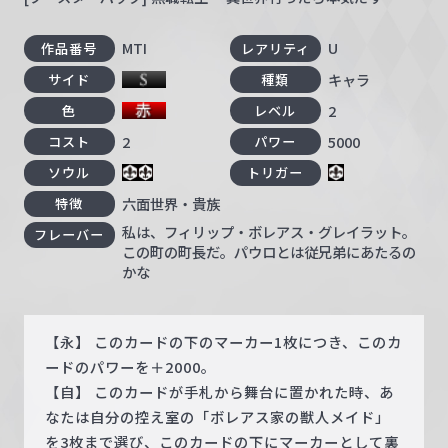
MTI
U
作品番号
レアリティ
キャラ
サイド
種類
2
色
レベル
2
5000
コスト
パワー
ソウル
トリガー
六面世界・貴族
特徴
私は、フィリップ・ボレアス・グレイラット。
フレーバー
この町の町長だ。パウロとは従兄弟にあたるの
かな
【永】 このカードの下のマーカー1枚につき、このカ
ードのパワーを＋2000。
【自】 このカードが手札から舞台に置かれた時、あ
なたは自分の控え室の「ボレアス家の獣人メイド」
を3枚まで選び、このカードの下にマーカーとして裏