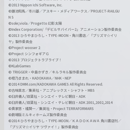
©2013 Nippon Ichi Software, Inc.
©鎌池和馬／冬川基／アスキー・メディアワークス／PROJECT-RAILGU
N S
©sole;viola／Progetto 幻影太陽
©Index Corporation/「デビルサバイバー2」アニメーション製作委員会
©2013 ひろやまひろし・TYPE-MOON・角川書店／「プリズマ☆イリ
ヤ」製作委員会
©Project wooser 2
©Project シンフォギアＧ
©2013 プロジェクトラブライブ！
©KLabGames
© TRIGGER・中島かずき／キルラキル製作委員会
©橙乃ままれ・KADOKAWA／NHK・NEP
©2014 DMM.com/KADOKAWA GAMES All Rights Reserved.
©古味直志／集英社・アニプレックス・シャフト・MBS
©臼井儀人/双葉社・シンエイ・テレビ朝日・ADK
©臼井儀人/双葉社・シンエイ・テレビ朝日・ADK 2001,2002,2014
©貴家悠・橘賢一／集英社・Project TERRAFORMARS
©劇場版ミルキィホームズ製作委員会
©2014 ひろやまひろし・TYPE-MOON／ＫＡＤＯＫＡＷＡ 角川書店刊／
「プリズマ☆イリヤ ツヴァイ！」製作委員会