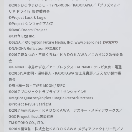
©2016 ひろやまひろし・TYPE-MOON／KADOKAWA／「プリズマ☆イ
リヤ ドライ!!」製作委員会
©Project Luck & Logic
©Project シンフォギアAXZ
©BanG Dream! Project
©Craft Egg Inc.
©SEGA／ ©Crypton Future Media, INC. www.piapro.net
©NANOHA Reflection PROJECT
©2017 暁なつめ・三嶋くろね／ＫＡＤＯＫＡＷＡ／このすば２製作委員
会
©GAINAX・中島かずき／アニプレックス・KONAMI・テレビ東京・電通
©2015丸戸史明・深崎暮人・KADOKAWA 富士見書房／冴えない製作委
員会
©東出祐一郎・TYPE-MOON / FAPC
©2017 プロジェクトラブライブ！サンシャイン!!
©Magica Quartet/Aniplex・Magia Record Partners
©Project Revue Starlight
©2017 時雨沢恵一／ＫＡＤＯＫＡＷＡ アスキー・メディアワークス／
GGO Project illust.黒星紅白
TM ©TOHO CO., LTD.
©2014 榎宮祐・株式会社ＫＡＤＯＫＡＷＡ メディアファクトリー刊／ノ