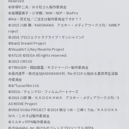
Reserved.
©赤塚不二夫／おそ松さん製作委員会
©高橋留美子・小学館／NHK・NEP・ShoPro
©Koi・芳文社／ご注文は製作委員会ですか？？
©2015 川原 礫／KADOKAWA アスキー・メディアワークス刊／AWIB P
roject
©2016 プロジェクトラブライブ！サンシャイン!!
©BanG Dream! Project
©VisualArt's/Key/Rewrite Project
©ATLUS ©SEGA All rights reserved.
©2015 CIRCUS
©TRIGGER・岡田麿里／キズナイーバー製作委員会
©長月達平・株式会社KADOKAWA刊／Re:ゼロから始める異世界生活製
作委員会
©&™Lucasfilm Ltd.
©SEGA／チェンクロ・フィルムパートナーズ
©2016 川原 礫／ＫＡＤＯＫＡＷＡ アスキー・メディアワークス刊／S
AO MOVIE Project
©ViVid Strike PROJECT ©2016 暁なつめ・三嶋くろね／ＫＡＤＯＫＡ
ＷＡ／このすば製作委員会
©ミルキィFFPN製作委員会
© Pokelabo, Inc. ©けものフレンズプロジェクト/KFPA