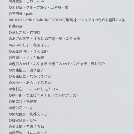
©月夜涙・しおこんぶ
©水野良・グループSNE・出渕裕・左
©三田誠・pako
©LUCKY LAND COMMUNICATIONS/集英社・ジョジョの奇妙な冒険GW製
作委員会
©葵せきな・狗神煌
©あざの耕平・すみ兵 ©石踏一榮・みやま零
©井中だちま・飯田ぽち。
©恵比須清司・ぎん太郎
©鏡貴也・とよた瑣織
©春日みかげ・みやま零 ©春日みかげ・みやま零・深井涼介
©賀東招二・四季童子
©賀東招二・なかじまゆか
©神坂一・あらいずみるい
©木村心一・こぶいち むりりん
©榊一郎・なまにくＡＴＫ（ニトロプラス）
©細音啓・猫鍋蒼
©橘公司・つなこ
©築地俊彦・駒都え～じ
©柳実冬貴・切符
©羊太郎・三嶋くろね
©諸星悠・甘味みきひろ