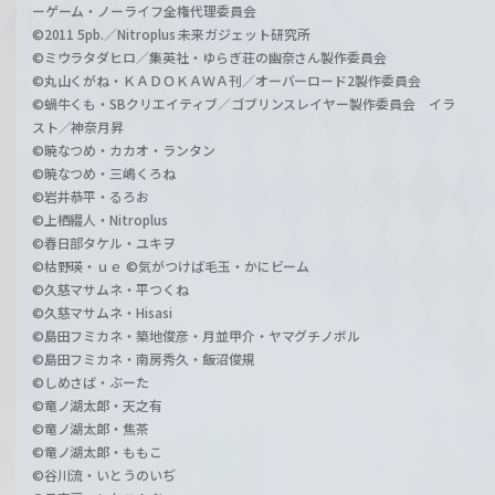
ーゲーム・ノーライフ全権代理委員会
©2011 5pb.／Nitroplus 未来ガジェット研究所
©ミウラタダヒロ／集英社・ゆらぎ荘の幽奈さん製作委員会
©丸山くがね・ＫＡＤＯＫＡＷＡ刊／オーバーロード2製作委員会
©蝸牛くも・SBクリエイティブ／ゴブリンスレイヤー製作委員会 イラ
スト／神奈月昇
©暁なつめ・カカオ・ランタン
©暁なつめ・三嶋くろね
©岩井恭平・るろお
©上栖綴人・Nitroplus
©春日部タケル・ユキヲ
©枯野瑛・ｕｅ ©気がつけば毛玉・かにビーム
©久慈マサムネ・平つくね
©久慈マサムネ・Hisasi
©島田フミカネ・築地俊彦・月並甲介・ヤマグチノボル
©島田フミカネ・南房秀久・飯沼俊規
©しめさば・ぶーた
©竜ノ湖太郎・天之有
©竜ノ湖太郎・焦茶
©竜ノ湖太郎・ももこ
©谷川流・いとうのいぢ