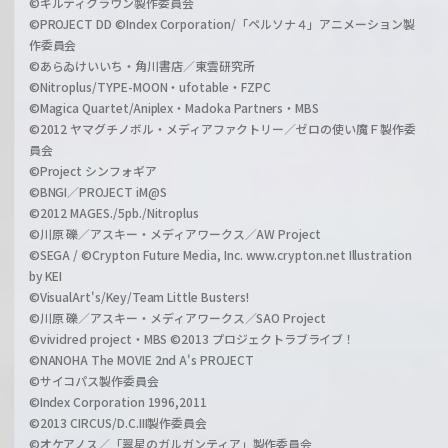
©ギルティクラウン製作委員会
©PROJECT DD ©Index Corporation/「ペルソナ４」アニメーション製
作委員会
©あらゐけいいち・角川書店／東雲研究所
©Nitroplus/TYPE-MOON・ufotable・FZPC
©Magica Quartet/Aniplex・Madoka Partners・MBS
©2012 ヤマグチノボル・メディアファクトリー／ゼロの使い魔Ｆ製作委
員会
©Project シンフォギア
©BNGI／PROJECT iM@S
©2012 MAGES./5pb./Nitroplus
©川原 礫／アスキー・メディアワークス／AW Project
©SEGA / ©Crypton Future Media, Inc. www.crypton.net Illustration
by KEI
©VisualArt's/Key/Team Little Busters!
©川原 礫／アスキー・メディアワークス／SAO Project
©vividred project・MBS ©2013 プロジェクトラブライブ！
©NANOHA The MOVIE 2nd A's PROJECT
©サイコパス製作委員会
©Index Corporation 1996,2011
©2013 CIRCUS/D.C.III製作委員会
©オケアノス／「翠星のガルガンティア」製作委員会