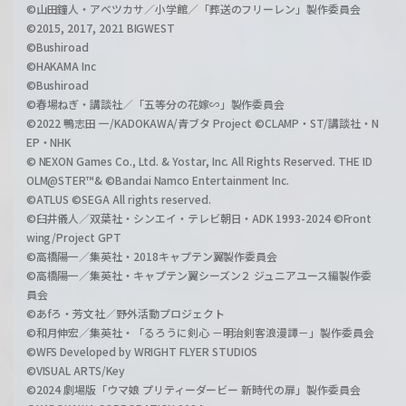
©山田鐘人・アベツカサ／小学館／「葬送のフリーレン」製作委員会
©2015, 2017, 2021 BIGWEST
©Bushiroad
©HAKAMA Inc
©Bushiroad
©春場ねぎ・講談社／「五等分の花嫁∽」製作委員会
©2022 鴨志田 一/KADOKAWA/青ブタ Project ©CLAMP・ST/講談社・N
EP・NHK
© NEXON Games Co., Ltd. & Yostar, Inc. All Rights Reserved. THE ID
OLM@STER™& ©Bandai Namco Entertainment Inc.
©ATLUS ©SEGA All rights reserved.
©臼井儀人／双葉社・シンエイ・テレビ朝日・ADK 1993-2024 ©Front
wing/Project GPT
©高橋陽一／集英社・2018キャプテン翼製作委員会
©高橋陽一／集英社・キャプテン翼シーズン２ ジュニアユース編製作委
員会
©あfろ・芳文社／野外活動プロジェクト
©和月伸宏／集英社・「るろうに剣心 －明治剣客浪漫譚－」製作委員会
©WFS Developed by WRIGHT FLYER STUDIOS
©VISUAL ARTS/Key
©2024 劇場版「ウマ娘 プリティーダービー 新時代の扉」製作委員会