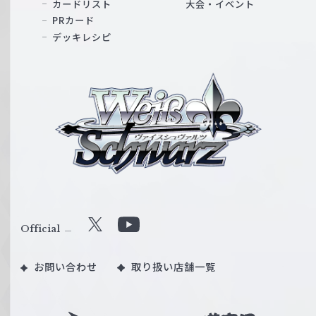
カードリスト
大会・イベント
PRカード
デッキレシピ
ヴ
ァ
イ
ス
シ
ュ
ヴ
ァ
ル
Official
X
Y
ツ
o
｜
お問い合わせ
取り扱い店舗一覧
u
W
T
e
u
i