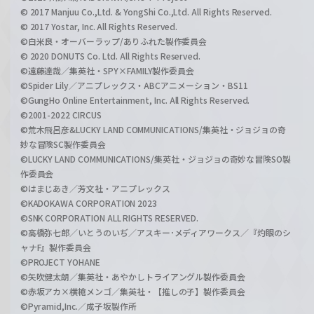
© 2017 Manjuu Co.,Ltd. & YongShi Co.,Ltd. All Rights Reserved.
© 2017 Yostar, Inc. All Rights Reserved.
©白米良・オーバーラップ/ありふれた製作委員会
© 2020 DONUTS Co. Ltd. All Rights Reserved.
©遠藤達哉／集英社・SPY×FAMILY製作委員会
©Spider Lily／アニプレックス・ABCアニメーション・BS11
©GungHo Online Entertainment, Inc. All Rights Reserved.
©2001-2022 CIRCUS
©荒木飛呂彦&LUCKY LAND COMMUNICATIONS/集英社・ジョジョの奇
妙な冒険SC製作委員会
©LUCKY LAND COMMUNICATIONS/集英社・ジョジョの奇妙な冒険SO製
作委員会
©はまじあき／芳文社・アニプレックス
©KADOKAWA CORPORATION 2023
©SNK CORPORATION ALL RIGHTS RESERVED.
©高橋弥七郎／いとうのいぢ／アスキー･メディアワークス／『灼眼のシ
ャナF』製作委員会
©PROJECT YOHANE
©矢吹健太朗／集英社・あやかしトライアングル製作委員会
©赤坂アカ×横槍メンゴ／集英社・【推しの子】製作委員会
©Pyramid,Inc.／成子坂製作所