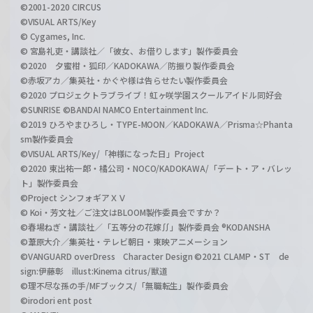
©2001-2020 CIRCUS
©VISUAL ARTS/Key
© Cygames, Inc.
© 宮島礼吏・講談社／「彼女、お借りします」製作委員会
©2020 夕蜜柑・狐印／KADOKAWA／防振り製作委員会
©赤坂アカ／集英社・かぐや様は告らせたい製作委員会
©2020 プロジェクトラブライブ！虹ヶ咲学園スクールアイドル同好会
©SUNRISE ©BANDAI NAMCO Entertainment Inc.
©2019 ひろやまひろし・TYPE-MOON／KADOKAWA／Prisma☆Phanta
sm製作委員会
©VISUAL ARTS/Key/「神様になった日」Project
©2020 東出祐一郎・橘公司・NOCO/KADOKAWA/「デート・ア・バレッ
ト」製作委員会
©Project シンフォギアＸＶ
© Koi・芳文社／ご注文はBLOOM製作委員会ですか？
©春場ねぎ・講談社／「五等分の花嫁∬」製作委員会 ®KODANSHA
©葦原大介／集英社・テレビ朝日・東映アニメーション
©VANGUARD overDress Character Design ©2021 CLAMP・ST de
sign:伊藤彰 illust:Kinema citrus/獣道
©理不尽な孫の手/MFブックス/「無職転生」製作委員会
©irodori ent post