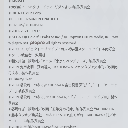
© MARVEL
©大森藤ノ・SBクリエイティブ/ダンまち4製作委員会
© 2016 COVER Corp.
©D_CIDE TRAUMEREI PROJECT
©CIRCUS/ ©HIKOSEN
©2001-2021 CIRCUS
© SEGA / © Colorful Palette Inc. / © Crypton Future Media, INC. ww
w.piapro.net
All rights reserved.
©2022 プロジェクトラブライブ！虹ヶ咲学園スクールアイドル同好会
©クール教信者／双葉社
©和久井健・講談社／アニメ「東京リベンジャーズ」製作委員会
©2019 丸戸史明・深崎暮人・KADOKAWA ファンタジア文庫刊／映画も
冴えない製作委員会
©Disney/Pixar
©2014 橘公司・つなこ/KADOKAWA 富士見書房刊/「デート・ア・ライ
ブⅡ」製作委員会
©2019 橘公司・つなこ／KADOKAWA／「デート・ア・ライブⅢ」製作
委員会
©春場ねぎ・講談社／映画「五等分の花嫁」製作委員会 ®KODANSHA
©藤本タツキ／集英社・ＭＡＰＰＡ ©丸山くがね・KADOKAWA刊／オー
バーロード4製作委員会
©2020 川原 礫/KADOKAWA/SAO-P Project