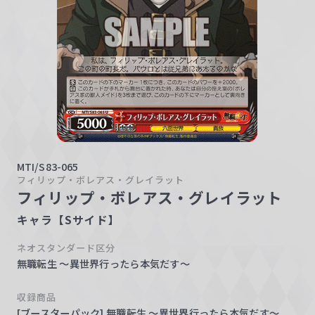
w
a
r
z
MTI/S83-065
フィリップ・ボレアス・グレイラット
フィリップ・ボレアス・グレイラット
キャラ【Sサイド】
ネオスタンダード区分
無職転生 ～異世界行ったら本気だす～
収録商品
[ブースターパック] 無職転生 ～異世界行ったら本気だす～