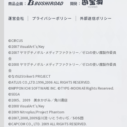
b
商品企画：
開発：
ß
e
S
O
運営会社
プライバシーポリシー
外部送信ポリシー
c
f
h
f
w
i
a
©CIRCUS
c
©2007 VisualArt's/Key
r
i
©2007 ヤマグチノボル･メディアファクトリー／ゼロの使い魔製作委員
z
会
a
©2008 ヤマグチノボル･メディアファクトリー／ゼロの使い魔製作委員
l
会
C
©なのはStrikerS PROJECT
h
©ATLUS CO.,LTD.1996,2006 ALL RIGHTS RESERVED.
a
©NIPPON ICHI SOFTWARE INC. ©TYPE-MOON All Rights Reserved.
n
©SEGA
©2005、2009 美水かがみ／角川書店
n
©2008 VisualArt's/Key
e
©2009 Nitroplus/Project Phantom
l
©2007,2008,2009谷川流･いとうのいぢ／
SOS団
©CAPCOM CO., LTD. 2009 ALL RIGHTS RESERVED.