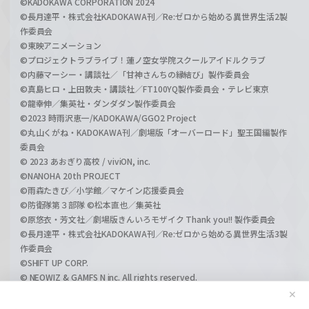
©KADOKAWA CORPORATION 2024
©長月達平・株式会社KADOKAWA刊／Re:ゼロから始める異世界生活2製
作委員会
©東映アニメーション
©プロジェクトラブライブ！蓮ノ空女学院スクールアイドルクラブ
©内藤マーシー・講談社／「甘神さんちの縁結び」製作委員会
©真島ヒロ・上田敦夫・講談社／FT100YQ製作委員会・テレビ東京
©龍幸伸／集英社・ダンダダン製作委員会
©2023 時雨沢恵一/KADOKAWA/GGO2 Project
©丸山くがね・KADOKAWA刊／劇場版「オーバーロード」聖王国編製作
委員会
© 2023 あおぎり高校 / viviON, inc.
©NANOHA 20th PROJECT
©雨森たきび／小学館／マケイン応援委員会
©防衛隊第３部隊 ©松本直也／集英社
©原悠衣・芳文社／劇場版きんいろモザイク Thank you!! 製作委員会
©長月達平・株式会社KADOKAWA刊／Re:ゼロから始める異世界生活3製
作委員会
©SHIFT UP CORP.
© NEOWIZ & GAMFS N inc. All rights reserved.
©ATLUS. ©SEGA.
✕
©GIRLS und PANZER Projekt