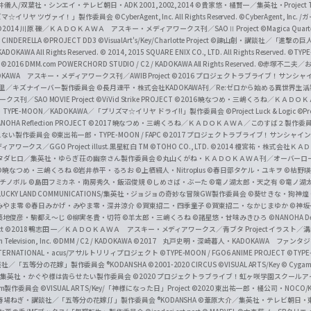
井儀人/双葉社・シンエイ・テレビ朝日・ADK 2001,2002,2014
©貴家悠・橘賢一／集英社・Project T
i
リズマ☆イリヤ ツヴァイ！」製作委員会
©CyberAgent, Inc. All Rights Reserved.
©CyberAgent, I
a
©2014 川原 礫／ＫＡＤＯＫＡＷＡ アスキー・メディアワークス刊／SAOⅡ Project
©Magica Quart
CINDERELLA ©PROJECT DD3
©VisualArt's/Key/Charlotte Project
©諫山創・講談社／「進撃の巨
l
DOKAWA All Rights Reserved.
© 2014, 2015 SQUARE ENIX CO., LTD. All Rights Reserved.
©TYPE
会
©2016 DMM.com POWERCHORD STUDIO / C2 / KADOKAWA All Rights Reserved.
©赤塚不二夫／
C
DOKAWA アスキー・メディアワークス刊／AWIB Project
©2016 プロジェクトラブライブ！サンシャイ
h
田麿里／キズナイーバー製作委員会
©長月達平・株式会社KADOKAWA刊／Re:ゼロから始める異世界生
／SAO MOVIE Project
©ViVid Strike PROJECT ©2016 暁なつめ・三嶋くろね／Ｋ
a
・TYPE-MOON／KADOKAWA／「プリズマ☆イリヤ ドライ!!」製作委員会
©Project Luck & Logic
©P
NOHA Reflection PROJECT
©2017 暁なつめ・三嶋くろね／ＫＡＤＯＫＡＷＡ／このすば２製作委
n
冴えない製作委員会
©東出祐一郎・TYPE-MOON / FAPC
©2017 プロジェクトラブライブ！サンシャイン!
n
クス／GGO Project illust.黒星紅白
TM ©TOHO CO., LTD.
©2014 榎宮祐・株式会社Ｋ
タダヒロ／集英社・ゆらぎ荘の幽奈さん製作委員会
©丸山くがね・ＫＡＤＯＫＡＷＡ刊／オーバーロ
e
©暁なつめ・三嶋くろね
©岩井恭平・るろお
©上栖綴人・Nitroplus
©春日部タケル・ユキヲ
©枯野瑛
グチノボル
©島田フミカネ・南房秀久・飯沼俊規
©しめさば・ぶーた
©竜ノ湖太郎・天之有
©竜ノ湖
l
LUCKY LAND COMMUNICATIONS/集英社・ジョジョの奇妙な冒険GW製作委員会
©葵せきな・狗神煌
みやま零 ©春日みかげ・みやま零・深井涼介
©賀東招二・四季童子
©賀東招二・なかじまゆか
©神坂
築地俊彦・駒都え～じ
©柳実冬貴・切符
©羊太郎・三嶋くろね
©諸星悠・甘味みきひろ
©NANOHA De
t
©2018 鴨志田 一／ＫＡＤＯＫＡＷＡ アスキー・メディアワークス／青ブタ Project イラスト／
Television, Inc.
©DMM / C2 / KADOKAWA
©2017 丸戸史明・深崎暮人・KADOKAWA ファン
INTERNATIONAL・acus/アサルトリリィプロジェクト
©TYPE-MOON / FGO6 ANIME PROJECT
©TYPE
社／「五等分の花嫁」製作委員会 ®KODANSHA
©2001-2020 CIRCUS
©VISUAL ARTS/Key
© Cygame
／集英社・かぐや様は告らせたい製作委員会
©2020 プロジェクトラブライブ！虹ヶ咲学園スクール
asm製作委員会
©VISUAL ARTS/Key/「神様になった日」Project
©2020 東出祐一郎・橘公司・NOCO
春場ねぎ・講談社／「五等分の花嫁∬」製作委員会 ®KODANSHA
©葦原大介／集英社・テレビ朝日・