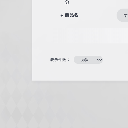
分
商品名
す
表示件数：