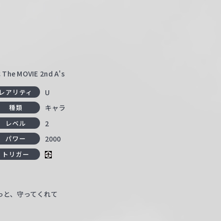
MOVIE 2nd A's
U
レアリティ
キャラ
種類
2
レベル
2000
パワー
トリガー
っと、守ってくれて