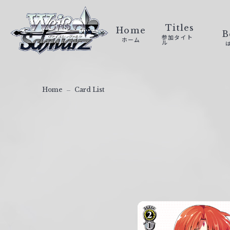
ヴ
ァ
Titles
Home
B
参加タイト
ホーム
イ
ル
ス
シ
ュ
Home
Card List
ヴ
ァ
ル
ツ
｜
W
e
i
ß
S