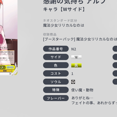
感謝の気持ち アルフ
キャラ【Wサイド】
ネオスタンダード区分
魔法少女リリカルなのは
収録商品
[ブースターパック] 魔法少女リリカルなのは The 
N2
作品番号
サイド
色
1
コスト
ソウル
使い魔・動物
特徴
ありがとね…
フレーバー
フェイトの事、あれからず