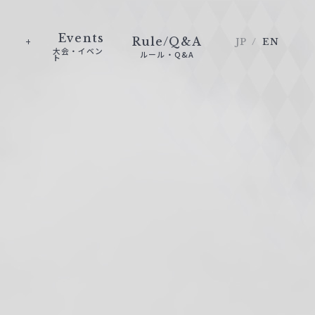
Events
Rule/Q&A
JP
EN
大会・イベン
ルール・Q&A
ト