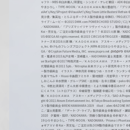
ャフト・MBS
©臼井儀人/双葉社・シンエイ・テレビ朝日・ADK
©臼
やまひろし・TYPE-MOON／ＫＡＤＯＫＡＷＡ 角川書店刊／「プ
alArt's/Key/SProject
©VisualArt's/Key/Team Little Busters! Refrain
見沙貴／集英社・とらぶるダークネス製作委員会
©BNEI／PROJECT 
ライブ！ムービー
©2015 DMM.com POWERCHORD STUDIO / C2 / KA
／KADOKAWA／「プリズマ☆イリヤ ツヴァイ ヘルツ！」製作委員
Koi・芳文社／ご注文は製作委員会ですか？？
©2015 川原 礫／KA
US ©SEGA All rights reserved.
©2015 CIRCUS
©TRIGGER・岡
トナーズ
©2016 川原 礫／ＫＡＤＯＫＡＷＡ アスキー・メディアワークス刊
o, Inc. ©けものフレンズプロジェクト/KFPA
©2016 ひろやまひろし
GA／ ©Crypton Future Media, INC. www.piapro.net
©NA
京・電通
©2015丸戸史明・深崎暮人・KADOKAWA 富士見書房／
ue Starlight
©2017 時雨沢恵一／ＫＡＤＯＫＡＷＡ アスキー・メディアワー
代理委員会
©2011 5pb.／Nitroplus 未来ガジェット研究所
©ミウラ
ー製作委員会 イラスト／神奈月昇
©暁なつめ・カカオ・ランタン
久慈マサムネ・Hisasi
©島田フミカネ・築地俊彦・月並甲介・ヤマ
しおこんぶ
©水野良・グループSNE・出渕裕・左
©三田誠・pako
©
ち。
©恵比須清司・ぎん太郎
©鏡貴也・とよた瑣織
©春日みかげ・
にくＡＴＫ（ニトロプラス）
©細音啓・猫鍋蒼
©橘公司・つなこ
©
礫／ＫＡＤＯＫＡＷＡ アスキー・メディアワークス／SAO-A Projec
ght
© 2021 Ateam Entertainment Inc.
©Tokyo Broadcasting System 
スラ製作委員会 ©REKI KAWAHARA 2019 illust：abec
©AZONE 
こ／富士見書房／「デート･ア･ライブ」製作委員会
©春場ねぎ・講談
2020 夕蜜柑・狐印／KADOKAWA／防振り製作委員会
©赤坂アカ
19 ひろやまひろし・TYPE-MOON／KADOKAWA／Prisma☆Phant
ォギアＸＶ
© Koi・芳文社／ご注文はBLOOM製作委員会ですか？
©