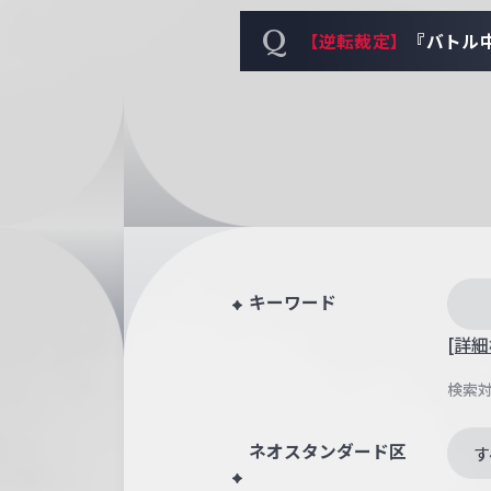
Q
【逆転裁定】
『バトル
キーワード
[詳細
検索
ネオスタンダード区
す