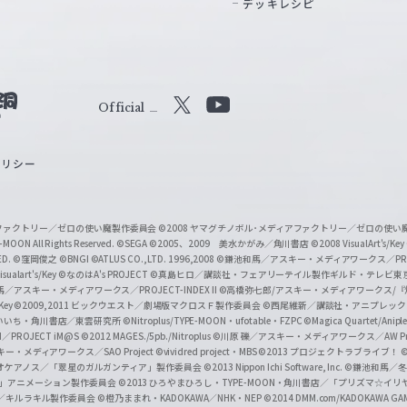
デッキレシピ
Official
X
Y
o
ポリシー
u
T
u
ィアファクトリー／ゼロの使い魔製作委員会
©2008 ヤマグチノボル･メディアファクトリー／ゼロの使
b
MOON All Rights Reserved.
©SEGA
©2005、2009 美水かがみ／角川書店
©2008 VisualArt's/Key
ED.
©窪岡俊之
©BNGI
©ATLUS CO.,LTD. 1996,2008
©鎌池和馬／アスキー・メディアワークス／PROJE
e
sualart's/Key
©なのはA's PROJECT
©真島ヒロ／講談社・フェアリーテイル製作ギルド・テレビ東
／アスキー・メディアワークス／PROJECT-INDEX II
©高橋弥七郎/アスキー・メディアワークス/
O
/Key
©2009,2011 ビックウエスト／劇場版マクロスＦ製作委員会
©西尾維新／講談社・アニプレッ
f
いいち・角川書店／東雲研究所
©Nitroplus/TYPE-MOON・ufotable・FZPC
©Magica Quartet/Anip
I／PROJECT iM@S
©2012 MAGES./5pb./Nitroplus
©川原 礫／アスキー・メディアワークス／AW Pro
f
ー・メディアワークス／SAO Project
©vividred project・MBS ©2013 プロジェクトラブライブ！
©
i
オケアノス／「翠星のガルガンティア」製作委員会
©2013 Nippon Ichi Software, Inc.
©鎌池和馬／冬川
イバー2」アニメーション製作委員会
©2013 ひろやまひろし・TYPE-MOON・角川書店／「プリズマ☆イ
c
ずき／キルラキル製作委員会
©橙乃ままれ・KADOKAWA／NHK・NEP
©2014 DMM.com/KADOKAWA GAMES