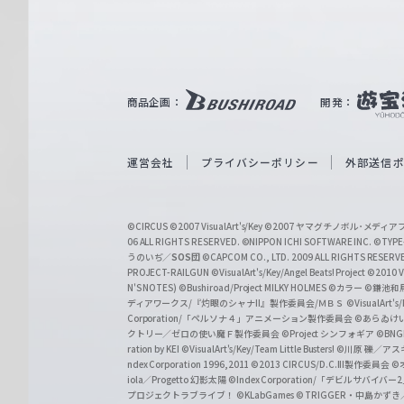
ァ
ル
ツ
｜
商品企画：
開発：
W
e
i
運営会社
プライバシーポリシー
外部送信
ß
S
©CIRCUS
©2007 VisualArt's/Key
©2007 ヤマグチノボル･メデ
c
06 ALL RIGHTS RESERVED.
©NIPPON ICHI SOFTWARE INC. ©TYPE-
うのいぢ／
SOS団
©CAPCOM CO., LTD. 2009 ALL RIGHTS RESERV
h
PROJECT-RAILGUN
©VisualArt's/Key/Angel Beats! Project
©2010 Vi
w
N'S NOTES)
©Bushiroad/Project MILKY HOLMES
©カラー
©鎌池和馬
ディアワークス/『灼眼のシャナII』製作委員会/ＭＢＳ
©VisualArt's
a
Corporation/「ペルソナ４」アニメーション製作委員会
©あらゐけ
クトリー／ゼロの使い魔Ｆ製作委員会
©Project シンフォギア
©BNG
r
ration by KEI
©VisualArt's/Key/Team Little Busters!
©川原 礫／アスキ
z
ndex Corporation 1996,2011
©2013 CIRCUS/D.C.III製作委員会
©
iola／Progetto 幻影太陽
©Index Corporation/「デビルサバ
プロジェクトラブライブ！
©KLabGames
© TRIGGER・中島か