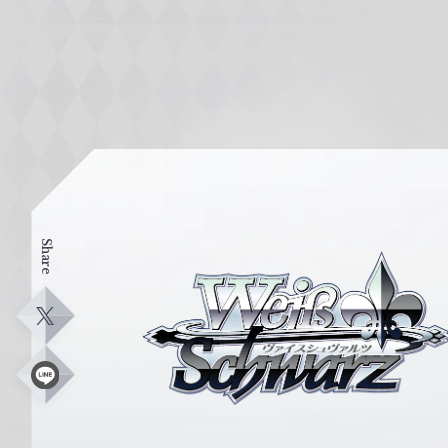
Share
ヴ
ァ
イ
X
ス
シ
L
i
ュ
n
e
ヴ