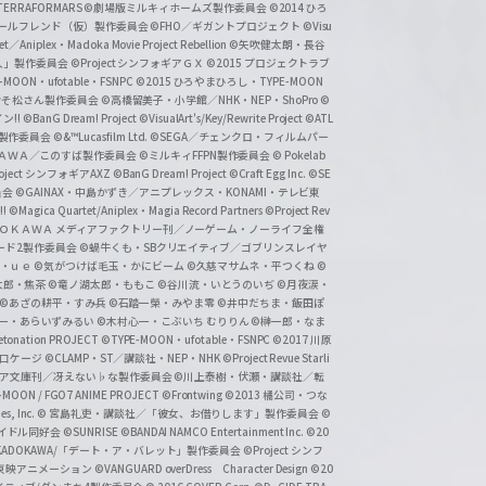
ERRAFORMARS
©劇場版ミルキィホームズ製作委員会
©2014 ひろ
nc. /ガールフレンド（仮）製作委員会
©FHO／ギガントプロジェクト
©Visu
et／Aniplex・Madoka Movie Project Rebellion
©矢吹健太朗・長谷
人」製作委員会
©Project シンフォギアＧＸ
©2015 プロジェクトラブ
-MOON・ufotable・FSNPC
©2015 ひろやまひろし・TYPE-MOON
おそ松さん製作委員会
©高橋留美子・小学館／NHK・NEP・ShoPro
©
ン!!
©BanG Dream! Project
©VisualArt's/Key/Rewrite Project
©ATL
活製作委員会
©&™Lucasfilm Ltd.
©SEGA／チェンクロ・フィルムパー
ＡＤＯＫＡＷＡ／このすば製作委員会
©ミルキィFFPN製作委員会
© Pokelab
roject シンフォギアAXZ
©BanG Dream! Project
©Craft Egg Inc.
©SE
員会
©GAINAX・中島かずき／アニプレックス・KONAMI・テレビ東
!
©Magica Quartet/Aniplex・Magia Record Partners
©Project Rev
ＡＤＯＫＡＷＡ メディアファクトリー刊／ノーゲーム・ノーライフ全権
ード2製作委員会
©蝸牛くも・SBクリエイティブ／ゴブリンスレイヤ
・ｕｅ ©気がつけば毛玉・かにビーム
©久慈マサムネ・平つくね
©
太郎・焦茶
©竜ノ湖太郎・ももこ
©谷川流・いとうのいぢ
©月夜涙・
©あざの耕平・すみ兵 ©石踏一榮・みやま零
©井中だちま・飯田ぽ
一・あらいずみるい
©木村心一・こぶいち むりりん
©榊一郎・なま
tonation PROJECT
©TYPE-MOON・ufotable・FSNPC
©2017 川原
溝口ケージ
©CLAMP・ST／講談社・NEP・NHK
©Project Revue Starli
タジア文庫刊／冴えない♭な製作委員会
©川上泰樹・伏瀬・講談社／転
-MOON / FGO7 ANIME PROJECT
©Frontwing
©2013 橘公司・つな
s, Inc.
© 宮島礼吏・講談社／「彼女、お借りします」製作委員会
©
アイドル同好会
©SUNRISE ©BANDAI NAMCO Entertainment Inc.
©20
/KADOKAWA/「デート・ア・バレット」製作委員会
©Project シンフ
東映アニメーション
©VANGUARD overDress Character Design ©20