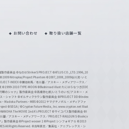
お問い合わせ
取り扱い店舗一覧
い魔製作委員会
©なのはStrikerS PROJECT
©ATLUS CO.,LTD.1996,20
©2009 Nitroplus/Project Phantom
©2007,2008,2009谷川流･いと
CT-INDEX
©鎌池和馬／冬川基／アスキー・メディアワークス／
京
©1999-2010 TYPE-MOON
©Bushiroad illust:たにはらなつき(EDE
『灼眼のシャナ』製作委員会
©高橋弥七郎/いとうのいぢ/アスキー・メ
クス・シャフト
©ギルティクラウン製作委員会
©PROJECT DD ©Index
lex・Madoka Partners・MBS
©2012 ヤマグチノボル・メディアファ
ject
©SEGA / ©Crypton Future Media, Inc. www.crypton.net Illust
NANOHA The MOVIE 2nd A's PROJECT
©サイコパス製作委員会
©I
基／アスキー・メディアワークス／PROJECT-RAILGUN S
©sole;v
リヤ」製作委員会
©Project wooser 2
©Project シンフォギアＧ
©2013
 All Rights Reserved.
©古味直志／集英社・アニプレックス・シ