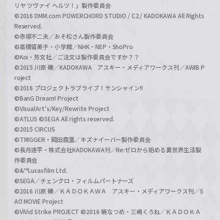
リヤ ツヴァイ ヘルツ！」製作委員会
©2016 DMM.com POWERCHORD STUDIO / C2 / KADOKAWA All Rights
Reserved.
©赤塚不二夫／おそ松さん製作委員会
©高橋留美子・小学館／NHK・NEP・ShoPro
©Koi・芳文社／ご注文は製作委員会ですか？？
©2015 川原 礫／KADOKAWA アスキー・メディアワークス刊／AWIB P
roject
©2016 プロジェクトラブライブ！サンシャイン!!
©BanG Dream! Project
©VisualArt's/Key/Rewrite Project
©ATLUS ©SEGA All rights reserved.
©2015 CIRCUS
©TRIGGER・岡田麿里／キズナイーバー製作委員会
©長月達平・株式会社KADOKAWA刊／Re:ゼロから始める異世界生活製
作委員会
©&™Lucasfilm Ltd.
©SEGA／チェンクロ・フィルムパートナーズ
©2016 川原 礫／ＫＡＤＯＫＡＷＡ アスキー・メディアワークス刊／S
AO MOVIE Project
©ViVid Strike PROJECT ©2016 暁なつめ・三嶋くろね／ＫＡＤＯＫＡ