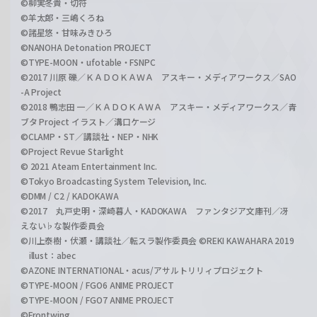
©柳実冬貴・切符
©羊太郎・三嶋くろね
©諸星悠・甘味みきひろ
©NANOHA Detonation PROJECT
©TYPE-MOON・ufotable・FSNPC
©2017 川原 礫／ＫＡＤＯＫＡＷＡ アスキー・メディアワークス／SAO
-A Project
©2018 鴨志田 一／ＫＡＤＯＫＡＷＡ アスキー・メディアワークス／青
ブタ Project イラスト／溝口ケージ
©CLAMP・ST／講談社・NEP・NHK
©Project Revue Starlight
© 2021 Ateam Entertainment Inc.
©Tokyo Broadcasting System Television, Inc.
©DMM / C2 / KADOKAWA
©2017 丸戸史明・深崎暮人・KADOKAWA ファンタジア文庫刊／冴
えない♭な製作委員会
©川上泰樹・伏瀬・講談社／転スラ製作委員会 ©REKI KAWAHARA 2019
illust：abec
©AZONE INTERNATIONAL・acus/アサルトリリィプロジェクト
©TYPE-MOON / FGO6 ANIME PROJECT
©TYPE-MOON / FGO7 ANIME PROJECT
©Frontwing