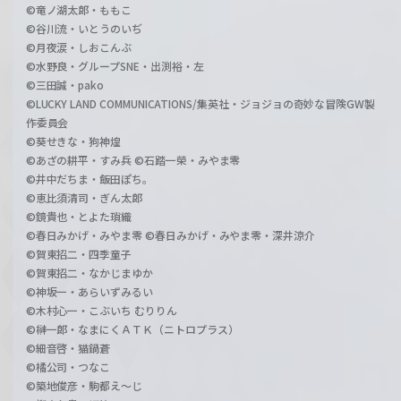
©竜ノ湖太郎・ももこ
©谷川流・いとうのいぢ
©月夜涙・しおこんぶ
©水野良・グループSNE・出渕裕・左
©三田誠・pako
©LUCKY LAND COMMUNICATIONS/集英社・ジョジョの奇妙な冒険GW製
作委員会
©葵せきな・狗神煌
©あざの耕平・すみ兵 ©石踏一榮・みやま零
©井中だちま・飯田ぽち。
©恵比須清司・ぎん太郎
©鏡貴也・とよた瑣織
©春日みかげ・みやま零 ©春日みかげ・みやま零・深井涼介
©賀東招二・四季童子
©賀東招二・なかじまゆか
©神坂一・あらいずみるい
©木村心一・こぶいち むりりん
©榊一郎・なまにくＡＴＫ（ニトロプラス）
©細音啓・猫鍋蒼
©橘公司・つなこ
©築地俊彦・駒都え～じ