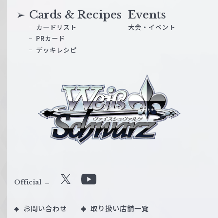
Cards & Recipes
Events
カードリスト
大会・イベント
PRカード
デッキレシピ
ヴ
ァ
イ
ス
シ
ュ
ヴ
ァ
ル
Official
X
Y
ツ
o
｜
お問い合わせ
取り扱い店舗一覧
u
W