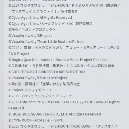
©2014 ひろやまひろし・TYPE-MOON／ＫＡＤＯＫＡＷＡ 角川書店刊／
「プリズマ☆イリヤ ツヴァイ！」製作委員会
©CyberAgent, Inc. All Rights Reserved.
©CyberAgent, Inc. /ガールフレンド（仮）製作委員会
©FHO／ギガントプロジェクト
©VisualArt's/Key/SProject
©VisualArt's/Key/Team Little Busters! Refrain
©2014 川原 礫／ＫＡＤＯＫＡＷＡ アスキー・メディアワークス刊／S
AOⅡ Project
©Magica Quartet／Aniplex・Madoka Movie Project Rebellion
©矢吹健太朗・長谷見沙貴／集英社・とらぶるダークネス製作委員会
©BNEI／PROJECT CINDERELLA ©PROJECT DD3
©VisualArt's/Key/Charlotte Project
©諫山創・講談社／「進撃の巨人」製作委員会
©Project シンフォギアＧＸ
©2015 プロジェクトラブライブ！ムービー
©2015 DMM.com POWERCHORD STUDIO / C2 / KADOKAWA All Rights
Reserved.
© 2014, 2015 SQUARE ENIX CO., LTD. All Rights Reserved.
©TYPE-MOON・ufotable・FSNPC
©2015 ひろやまひろし・TYPE-MOON／KADOKAWA／「プリズマ☆イ