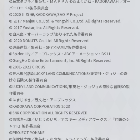
©藤本タツキ／集英社・ＭＡＰＰＡ ©丸山くがね・KADOKAWA刊／オー
バーロード4製作委員会
©2020 川原 礫/KADOKAWA/SAO-P Project
© 2017 Manjuu Co.,Ltd. & YongShi Co.,Ltd. All Rights Reserved.
© 2017 Yostar, Inc. All Rights Reserved.
©白米良・オーバーラップ/ありふれた製作委員会
© 2020 DONUTS Co. Ltd. All Rights Reserved.
©遠藤達哉／集英社・SPY×FAMILY製作委員会
©Spider Lily／アニプレックス・ABCアニメーション・BS11
©GungHo Online Entertainment, Inc. All Rights Reserved.
©2001-2022 CIRCUS
©荒木飛呂彦&LUCKY LAND COMMUNICATIONS/集英社・ジョジョの奇
妙な冒険SC製作委員会
©LUCKY LAND COMMUNICATIONS/集英社・ジョジョの奇妙な冒険SO製
作委員会
©はまじあき／芳文社・アニプレックス
©KADOKAWA CORPORATION 2023
©SNK CORPORATION ALL RIGHTS RESERVED.
©高橋弥七郎／いとうのいぢ／アスキー･メディアワークス／『灼眼のシ
ャナF』製作委員会
©PROJECT YOHANE
©矢吹健太朗／集英社・あやかしトライアングル製作委員会