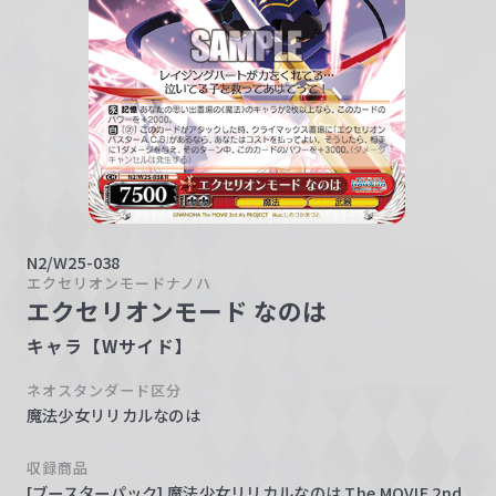
w
a
r
z
N2/W25-038
エクセリオンモードナノハ
エクセリオンモード なのは
キャラ【Wサイド】
ネオスタンダード区分
魔法少女リリカルなのは
収録商品
[ブースターパック] 魔法少女リリカルなのは The MOVIE 2nd