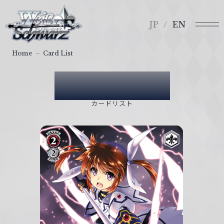
メ
ヴ
ニ
ァ
JP
EN
ュ
イ
ー
ス
Home
Card List
シ
ュ
Card List
ヴ
ァ
カードリスト
ル
ツ
｜
W
e
i
ß
S
c
h