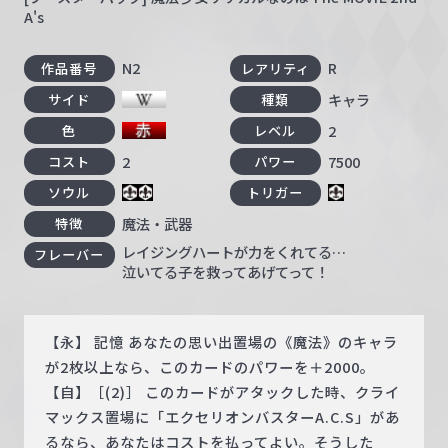
A's
N2
R
作品番号
レアリティ
キャラ
サイド
種類
2
色
レベル
2
7500
コスト
パワー
ソウル
トリガー
魔法・武器
特徴
レイジングハートが力をくれてる…
フレーバー
泣いてる子を救ってあげてって！
【永】 記憶 あなたの思い出置場の《魔法》のキャラ
が2枚以上なら、このカードのパワーを＋2000。
【自】［(2)］ このカードがアタックした時、クライ
マックス置場に「エクセリオンバスターA.C.S」があ
るなら、あなたはコストを払ってよい。そうした