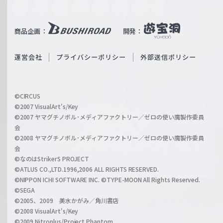
T
e
u
i
b
商品企画：
開発：
ß
e
S
O
運営会社
プライバシーポリシー
外部送信ポリシー
c
f
h
f
w
i
a
©CIRCUS
c
©2007 VisualArt's/Key
r
i
©2007 ヤマグチノボル･メディアファクトリー／ゼロの使い魔製作委員
z
会
a
©2008 ヤマグチノボル･メディアファクトリー／ゼロの使い魔製作委員
l
会
C
©なのはStrikerS PROJECT
h
©ATLUS CO.,LTD.1996,2006 ALL RIGHTS RESERVED.
a
©NIPPON ICHI SOFTWARE INC. ©TYPE-MOON All Rights Reserved.
n
©SEGA
©2005、2009 美水かがみ／角川書店
n
©2008 VisualArt's/Key
e
©2009 Nitroplus/Project Phantom