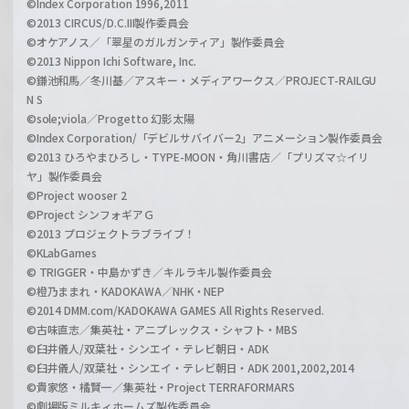
©Index Corporation 1996,2011
©2013 CIRCUS/D.C.III製作委員会
©オケアノス／「翠星のガルガンティア」製作委員会
©2013 Nippon Ichi Software, Inc.
©鎌池和馬／冬川基／アスキー・メディアワークス／PROJECT-RAILGU
N S
©sole;viola／Progetto 幻影太陽
©Index Corporation/「デビルサバイバー2」アニメーション製作委員会
©2013 ひろやまひろし・TYPE-MOON・角川書店／「プリズマ☆イリ
ヤ」製作委員会
©Project wooser 2
©Project シンフォギアＧ
©2013 プロジェクトラブライブ！
©KLabGames
© TRIGGER・中島かずき／キルラキル製作委員会
©橙乃ままれ・KADOKAWA／NHK・NEP
©2014 DMM.com/KADOKAWA GAMES All Rights Reserved.
©古味直志／集英社・アニプレックス・シャフト・MBS
©臼井儀人/双葉社・シンエイ・テレビ朝日・ADK
©臼井儀人/双葉社・シンエイ・テレビ朝日・ADK 2001,2002,2014
©貴家悠・橘賢一／集英社・Project TERRAFORMARS
©劇場版ミルキィホームズ製作委員会