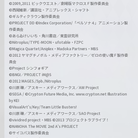
©2009,2011 ビックウエスト／劇場版マクロスＦ製作委員会
©西尾維新／講談社・アニプレックス・シャフト
©ギルティクラウン製作委員会
©PROJECT DD ©Index Corporation/「ペルソナ４」アニメーション製
作委員会
©あらゐけいいち・角川書店／東雲研究所
©Nitroplus/TYPE-MOON・ufotable・FZPC
©Magica Quartet/Aniplex・Madoka Partners・MBS
©2012 ヤマグチノボル・メディアファクトリー／ゼロの使い魔Ｆ製作委
員会
©Project シンフォギア
©BNGI／PROJECT iM@S
©2012 MAGES./5pb./Nitroplus
©川原 礫／アスキー・メディアワークス／AW Project
©SEGA / ©Crypton Future Media, Inc. www.crypton.net Illustration
by KEI
©VisualArt's/Key/Team Little Busters!
©川原 礫／アスキー・メディアワークス／SAO Project
©vividred project・MBS ©2013 プロジェクトラブライブ！
©NANOHA The MOVIE 2nd A's PROJECT
©サイコパス製作委員会