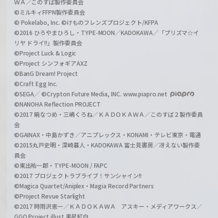
ＷＡ／このすば製作委員会
©ミルキィFFPN製作委員会
© Pokelabo, Inc. ©けものフレンズプロジェクト/KFPA
©2016 ひろやまひろし・TYPE-MOON／KADOKAWA／「プリズマ☆イ
リヤ ドライ!!」製作委員会
©Project Luck & Logic
©Project シンフォギアAXZ
©BanG Dream! Project
©Craft Egg Inc.
©SEGA／ ©Crypton Future Media, INC. www.piapro.net
©NANOHA Reflection PROJECT
©2017 暁なつめ・三嶋くろね／ＫＡＤＯＫＡＷＡ／このすば２製作委員
会
©GAINAX・中島かずき／アニプレックス・KONAMI・テレビ東京・電通
©2015丸戸史明・深崎暮人・KADOKAWA 富士見書房／冴えない製作委
員会
©東出祐一郎・TYPE-MOON / FAPC
©2017 プロジェクトラブライブ！サンシャイン!!
©Magica Quartet/Aniplex・Magia Record Partners
©Project Revue Starlight
©2017 時雨沢恵一／ＫＡＤＯＫＡＷＡ アスキー・メディアワークス／
GGO Project illust.黒星紅白