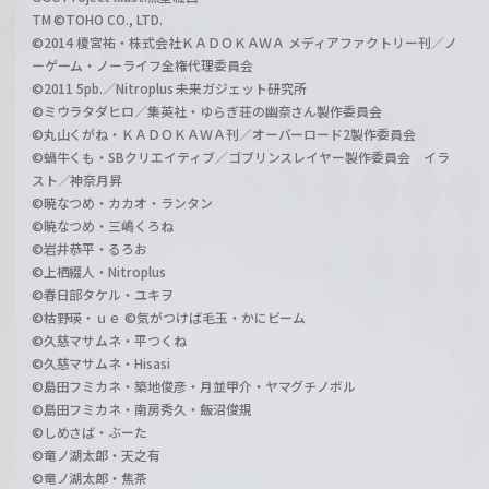
TM ©TOHO CO., LTD.
©2014 榎宮祐・株式会社ＫＡＤＯＫＡＷＡ メディアファクトリー刊／ノ
ーゲーム・ノーライフ全権代理委員会
©2011 5pb.／Nitroplus 未来ガジェット研究所
©ミウラタダヒロ／集英社・ゆらぎ荘の幽奈さん製作委員会
©丸山くがね・ＫＡＤＯＫＡＷＡ刊／オーバーロード2製作委員会
©蝸牛くも・SBクリエイティブ／ゴブリンスレイヤー製作委員会 イラ
スト／神奈月昇
©暁なつめ・カカオ・ランタン
©暁なつめ・三嶋くろね
©岩井恭平・るろお
©上栖綴人・Nitroplus
©春日部タケル・ユキヲ
©枯野瑛・ｕｅ ©気がつけば毛玉・かにビーム
©久慈マサムネ・平つくね
©久慈マサムネ・Hisasi
©島田フミカネ・築地俊彦・月並甲介・ヤマグチノボル
©島田フミカネ・南房秀久・飯沼俊規
©しめさば・ぶーた
©竜ノ湖太郎・天之有
©竜ノ湖太郎・焦茶