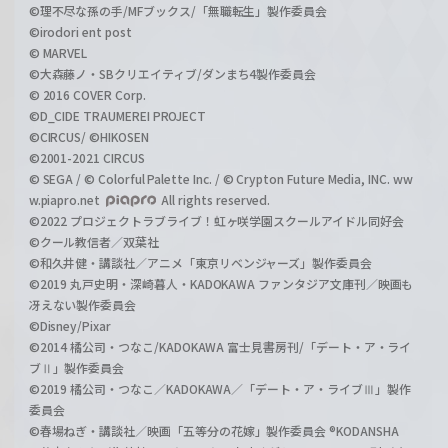
©理不尽な孫の手/MFブックス/「無職転生」製作委員会
©irodori ent post
© MARVEL
©大森藤ノ・SBクリエイティブ/ダンまち4製作委員会
© 2016 COVER Corp.
©D_CIDE TRAUMEREI PROJECT
©CIRCUS/ ©HIKOSEN
©2001-2021 CIRCUS
© SEGA / © Colorful Palette Inc. / © Crypton Future Media, INC. ww
w.piapro.net
All rights reserved.
©2022 プロジェクトラブライブ！虹ヶ咲学園スクールアイドル同好会
©クール教信者／双葉社
©和久井健・講談社／アニメ「東京リベンジャーズ」製作委員会
©2019 丸戸史明・深崎暮人・KADOKAWA ファンタジア文庫刊／映画も
冴えない製作委員会
©Disney/Pixar
©2014 橘公司・つなこ/KADOKAWA 富士見書房刊/「デート・ア・ライ
ブⅡ」製作委員会
©2019 橘公司・つなこ／KADOKAWA／「デート・ア・ライブⅢ」製作
委員会
©春場ねぎ・講談社／映画「五等分の花嫁」製作委員会 ®KODANSHA