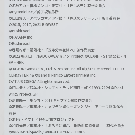
©赤坂アカ×横槍メンゴ／集英社・【推しの子】製作委員会
©Pyramid,Inc.／成子坂製作所
©山田鐘人・アベツカサ／小学館／「葬送のフリーレン」製作委員会
©2015, 2017, 2021 BIGWEST
©Bushiroad
©HAKAMA Inc
©Bushiroad
©春場ねぎ・講談社／「五等分の花嫁∽」製作委員会
©2022 鴨志田 一/KADOKAWA/青ブタ Project ©CLAMP・ST/講談社・N
EP・NHK
© NEXON Games Co., Ltd. & Yostar, Inc. All Rights Reserved. THE ID
OLM@STER™& ©Bandai Namco Entertainment Inc.
©ATLUS ©SEGA All rights reserved.
©臼井儀人／双葉社・シンエイ・テレビ朝日・ADK 1993-2024 ©Front
wing/Project GPT
©高橋陽一／集英社・2018キャプテン翼製作委員会
©高橋陽一／集英社・キャプテン翼シーズン２ ジュニアユース編製作委
員会
©あfろ・芳文社／野外活動プロジェクト
©和月伸宏／集英社・「るろうに剣心 －明治剣客浪漫譚－」製作委員会
©WFS Developed by WRIGHT FLYER STUDIOS