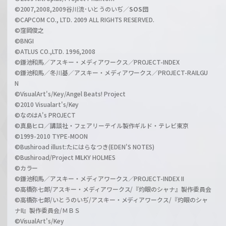
l
©2007,2008,2009谷川流･いとうのいぢ／
SOS団
©CAPCOM CO., LTD. 2009 ALL RIGHTS RESERVED.
©窪岡俊之
©BNGI
©ATLUS CO.,LTD. 1996,2008
©鎌池和馬／アスキー・メディアワークス／PROJECT-INDEX
©鎌池和馬／冬川基／アスキー・メディアワークス／PROJECT-RAILGU
N
©VisualArt's/Key/Angel Beats! Project
©2010 Visualart's/Key
©なのはA's PROJECT
©真島ヒロ／講談社・フェアリーテイル製作ギルド・テレビ東京
©1999-2010 TYPE-MOON
©Bushiroad illust:たにはらなつき(EDEN'S NOTES)
©Bushiroad/Project MILKY HOLMES
©カラー
©鎌池和馬／アスキー・メディアワークス／PROJECT-INDEX II
©高橋弥七郎/アスキー・メディアワークス/『灼眼のシャナ』製作委員会
©高橋弥七郎/いとうのいぢ/アスキー・メディアワークス/『灼眼のシャ
ナII』製作委員会/ＭＢＳ
©VisualArt's/Key