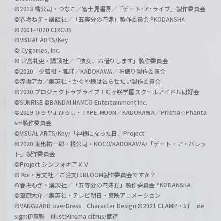
©2013 橘公司・つなこ／富士見書房／「デート･ア･ライブ」製作委員会
©春場ねぎ・講談社／「五等分の花嫁」製作委員会 ®KODANSHA
©2001-2020 CIRCUS
©VISUAL ARTS/Key
© Cygames, Inc.
© 宮島礼吏・講談社／「彼女、お借りします」製作委員会
©2020 夕蜜柑・狐印／KADOKAWA／防振り製作委員会
©赤坂アカ／集英社・かぐや様は告らせたい製作委員会
©2020 プロジェクトラブライブ！虹ヶ咲学園スクールアイドル同好会
©SUNRISE ©BANDAI NAMCO Entertainment Inc.
©2019 ひろやまひろし・TYPE-MOON／KADOKAWA／Prisma☆Phanta
sm製作委員会
©VISUAL ARTS/Key/「神様になった日」Project
©2020 東出祐一郎・橘公司・NOCO/KADOKAWA/「デート・ア・バレッ
ト」製作委員会
©Project シンフォギアＸＶ
© Koi・芳文社／ご注文はBLOOM製作委員会ですか？
©春場ねぎ・講談社／「五等分の花嫁∬」製作委員会 ®KODANSHA
©葦原大介／集英社・テレビ朝日・東映アニメーション
©VANGUARD overDress Character Design ©2021 CLAMP・ST de
sign:伊藤彰 illust:Kinema citrus/獣道