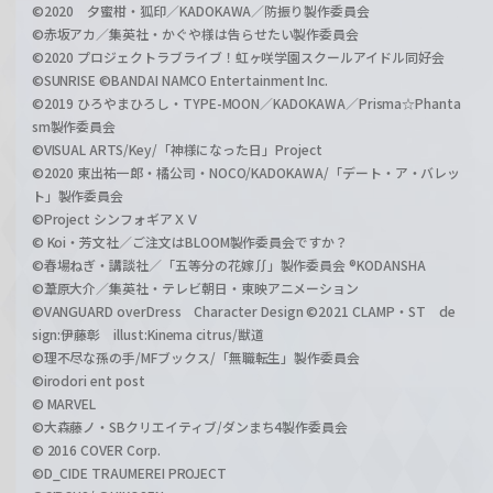
©2020 夕蜜柑・狐印／KADOKAWA／防振り製作委員会
©赤坂アカ／集英社・かぐや様は告らせたい製作委員会
©2020 プロジェクトラブライブ！虹ヶ咲学園スクールアイドル同好会
©SUNRISE ©BANDAI NAMCO Entertainment Inc.
©2019 ひろやまひろし・TYPE-MOON／KADOKAWA／Prisma☆Phanta
sm製作委員会
©VISUAL ARTS/Key/「神様になった日」Project
©2020 東出祐一郎・橘公司・NOCO/KADOKAWA/「デート・ア・バレッ
ト」製作委員会
©Project シンフォギアＸＶ
© Koi・芳文社／ご注文はBLOOM製作委員会ですか？
©春場ねぎ・講談社／「五等分の花嫁∬」製作委員会 ®KODANSHA
©葦原大介／集英社・テレビ朝日・東映アニメーション
©VANGUARD overDress Character Design ©2021 CLAMP・ST de
sign:伊藤彰 illust:Kinema citrus/獣道
©理不尽な孫の手/MFブックス/「無職転生」製作委員会
©irodori ent post
© MARVEL
©大森藤ノ・SBクリエイティブ/ダンまち4製作委員会
© 2016 COVER Corp.
©D_CIDE TRAUMEREI PROJECT