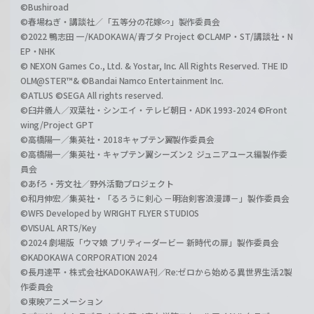
©Bushiroad
©春場ねぎ・講談社／「五等分の花嫁∽」製作委員会
©2022 鴨志田 一/KADOKAWA/青ブタ Project ©CLAMP・ST/講談社・N
EP・NHK
© NEXON Games Co., Ltd. & Yostar, Inc. All Rights Reserved. THE ID
OLM@STER™& ©Bandai Namco Entertainment Inc.
©ATLUS ©SEGA All rights reserved.
©臼井儀人／双葉社・シンエイ・テレビ朝日・ADK 1993-2024 ©Front
wing/Project GPT
©高橋陽一／集英社・2018キャプテン翼製作委員会
©高橋陽一／集英社・キャプテン翼シーズン２ ジュニアユース編製作委
員会
©あfろ・芳文社／野外活動プロジェクト
©和月伸宏／集英社・「るろうに剣心 －明治剣客浪漫譚－」製作委員会
©WFS Developed by WRIGHT FLYER STUDIOS
©VISUAL ARTS/Key
©2024 劇場版「ウマ娘 プリティーダービー 新時代の扉」製作委員会
©KADOKAWA CORPORATION 2024
©長月達平・株式会社KADOKAWA刊／Re:ゼロから始める異世界生活2製
作委員会
©東映アニメーション