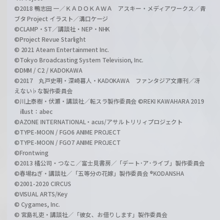
©2018 鴨志田 一／ＫＡＤＯＫＡＷＡ アスキー・メディアワークス／青
ブタ Project イラスト／溝口ケージ
©CLAMP・ST／講談社・NEP・NHK
©Project Revue Starlight
© 2021 Ateam Entertainment Inc.
©Tokyo Broadcasting System Television, Inc.
©DMM / C2 / KADOKAWA
©2017 丸戸史明・深崎暮人・KADOKAWA ファンタジア文庫刊／冴
えない♭な製作委員会
©川上泰樹・伏瀬・講談社／転スラ製作委員会 ©REKI KAWAHARA 2019
illust：abec
©AZONE INTERNATIONAL・acus/アサルトリリィプロジェクト
©TYPE-MOON / FGO6 ANIME PROJECT
©TYPE-MOON / FGO7 ANIME PROJECT
©Frontwing
©2013 橘公司・つなこ／富士見書房／「デート･ア･ライブ」製作委員会
©春場ねぎ・講談社／「五等分の花嫁」製作委員会 ®KODANSHA
©2001-2020 CIRCUS
©VISUAL ARTS/Key
© Cygames, Inc.
© 宮島礼吏・講談社／「彼女、お借りします」製作委員会