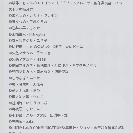
©蝸牛くも・SBクリエイティブ／ゴブリンスレイヤー製作委員会 イラ
スト／神奈月昇
©暁なつめ・カカオ・ランタン
©暁なつめ・三嶋くろね
©岩井恭平・るろお
©上栖綴人・Nitroplus
©春日部タケル・ユキヲ
©枯野瑛・ｕｅ ©気がつけば毛玉・かにビーム
©久慈マサムネ・平つくね
©久慈マサムネ・Hisasi
©島田フミカネ・築地俊彦・月並甲介・ヤマグチノボル
©島田フミカネ・南房秀久・飯沼俊規
©しめさば・ぶーた
©竜ノ湖太郎・天之有
©竜ノ湖太郎・焦茶
©竜ノ湖太郎・ももこ
©谷川流・いとうのいぢ
©月夜涙・しおこんぶ
©水野良・グループSNE・出渕裕・左
©三田誠・pako
©LUCKY LAND COMMUNICATIONS/集英社・ジョジョの奇妙な冒険GW製