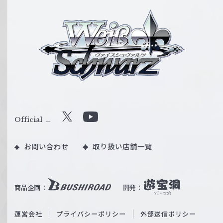
ヴ
ァ
イ
ス
シ
ュ
ヴ
ァ
ル
Official
X
Y
ツ
o
｜
お問い合わせ
取り扱い店舗一覧
u
W
T
e
u
i
b
商品企画：
開発：
ß
e
S
O
運営会社
プライバシーポリシー
外部送信ポリシー
c
f