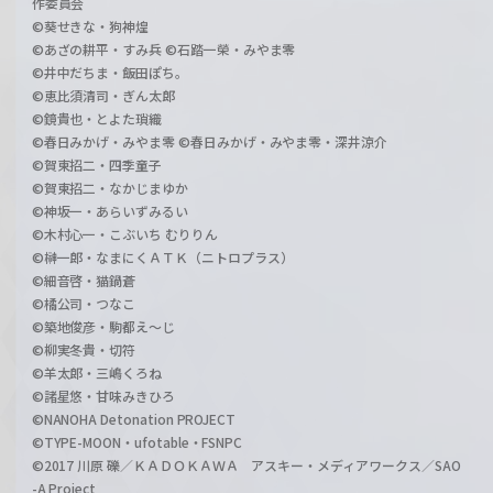
作委員会
©葵せきな・狗神煌
©あざの耕平・すみ兵 ©石踏一榮・みやま零
©井中だちま・飯田ぽち。
©恵比須清司・ぎん太郎
©鏡貴也・とよた瑣織
©春日みかげ・みやま零 ©春日みかげ・みやま零・深井涼介
©賀東招二・四季童子
©賀東招二・なかじまゆか
©神坂一・あらいずみるい
©木村心一・こぶいち むりりん
©榊一郎・なまにくＡＴＫ（ニトロプラス）
©細音啓・猫鍋蒼
©橘公司・つなこ
©築地俊彦・駒都え～じ
©柳実冬貴・切符
©羊太郎・三嶋くろね
©諸星悠・甘味みきひろ
©NANOHA Detonation PROJECT
©TYPE-MOON・ufotable・FSNPC
©2017 川原 礫／ＫＡＤＯＫＡＷＡ アスキー・メディアワークス／SAO
-A Project