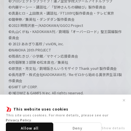
©プロジェクトラブライブ！蓮ノ空女学院スクールアイドルクラブ
©内藤マーシー・講談社／「甘神さんちの縁結び」製作委員会
©真島ヒロ・上田敦夫・講談社／FT100YQ製作委員会・テレビ東京
©龍幸伸／集英社・ダンダダン製作委員会
©2023 時雨沢恵一/KADOKAWA/GGO2 Project
©丸山くがね・KADOKAWA刊／劇場版「オーバーロード」聖王国編製作
委員会
© 2023 あおぎり高校 / viviON, inc.
©NANOHA 20th PROJECT
©雨森たきび／小学館／マケイン応援委員会
©防衛隊第３部隊 ©松本直也／集英社
©原悠衣・芳文社／劇場版きんいろモザイク Thank you!! 製作委員会
©長月達平・株式会社KADOKAWA刊／Re:ゼロから始める異世界生活3製
作委員会
©SHIFT UP CORP.
© NEOWIZ & GAMFS N inc. All rights reserved.
©ATLUS. ©SEGA.
✕
©GIRLS und PANZER Projekt
This website uses cookies
©GIRLS und PANZER Film Projekt
This site uses cookies. For more details, please see our
©GIRLS und PANZER Finale Projekt
Privacy Policy
.
Allow all
Deny
Show details