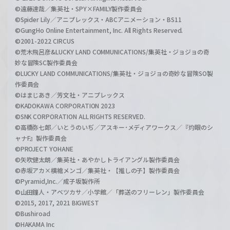
©遠藤達哉／集英社・SPY×FAMILY製作委員会
©Spider Lily／アニプレックス・ABCアニメーション・BS11
©GungHo Online Entertainment, Inc. All Rights Reserved.
©2001-2022 CIRCUS
©荒木飛呂彦&LUCKY LAND COMMUNICATIONS/集英社・ジョジョの奇
妙な冒険SC製作委員会
©LUCKY LAND COMMUNICATIONS/集英社・ジョジョの奇妙な冒険SO製
作委員会
©はまじあき／芳文社・アニプレックス
©KADOKAWA CORPORATION 2023
©SNK CORPORATION ALL RIGHTS RESERVED.
©高橋弥七郎／いとうのいぢ／アスキー･メディアワークス／『灼眼のシ
ャナF』製作委員会
©PROJECT YOHANE
©矢吹健太朗／集英社・あやかしトライアングル製作委員会
©赤坂アカ×横槍メンゴ／集英社・【推しの子】製作委員会
©Pyramid,Inc.／成子坂製作所
©山田鐘人・アベツカサ／小学館／「葬送のフリーレン」製作委員会
©2015, 2017, 2021 BIGWEST
©Bushiroad
©HAKAMA Inc