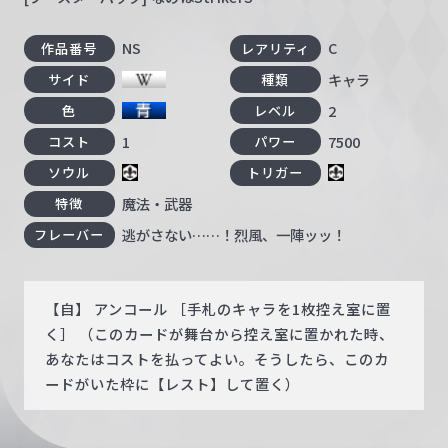
NS
C
作品番号
レアリティ
キャラ
サイド
種類
2
色
レベル
1
7500
コスト
パワー
ソウル
トリガー
魔法・武器
特徴
逃がさない……！烈風、一陣ッッ！
フレーバー
【自】 アンコール ［手札のキャラを1枚控え室に置
く］ （このカードが舞台から控え室に置かれた時、
あなたはコストを払ってよい。そうしたら、このカ
ードがいた枠に【レスト】して置く）