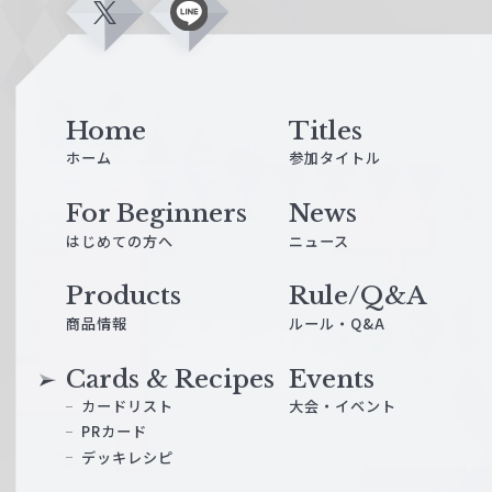
X
L
i
n
e
Home
Titles
ホーム
参加タイトル
For Beginners
News
はじめての方へ
ニュース
Products
Rule/Q&A
商品情報
ルール・Q&A
Cards & Recipes
Events
カードリスト
大会・イベント
PRカード
デッキレシピ