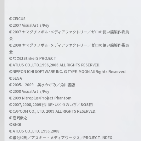
h
f
w
i
a
©CIRCUS
c
©2007 VisualArt's/Key
r
i
©2007 ヤマグチノボル･メディアファクトリー／ゼロの使い魔製作委員
z
会
a
©2008 ヤマグチノボル･メディアファクトリー／ゼロの使い魔製作委員
l
会
C
©なのはStrikerS PROJECT
h
©ATLUS CO.,LTD.1996,2006 ALL RIGHTS RESERVED.
a
©NIPPON ICHI SOFTWARE INC. ©TYPE-MOON All Rights Reserved.
n
©SEGA
©2005、2009 美水かがみ／角川書店
n
©2008 VisualArt's/Key
e
©2009 Nitroplus/Project Phantom
l
©2007,2008,2009谷川流･いとうのいぢ／
SOS団
©CAPCOM CO., LTD. 2009 ALL RIGHTS RESERVED.
©窪岡俊之
©BNGI
©ATLUS CO.,LTD. 1996,2008
©鎌池和馬／アスキー・メディアワークス／PROJECT-INDEX