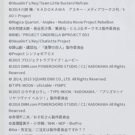
©VisualArt's/Key/Team Little Busters! Refrain
©2014 川原 礫／ＫＡＤＯＫＡＷＡ アスキー・メディアワークス刊／S
AOⅡ Project
©Magica Quartet／Aniplex・Madoka Movie Project Rebellion
©矢吹健太朗・長谷見沙貴／集英社・とらぶるダークネス製作委員会
©BNEI／PROJECT CINDERELLA ©PROJECT DD3
©VisualArt's/Key/Charlotte Project
©諫山創・講談社／「進撃の巨人」製作委員会
©Project シンフォギアＧＸ
©2015 プロジェクトラブライブ！ムービー
©2015 DMM.com POWERCHORD STUDIO / C2 / KADOKAWA All Rights
Reserved.
© 2014, 2015 SQUARE ENIX CO., LTD. All Rights Reserved.
©TYPE-MOON・ufotable・FSNPC
©2015 ひろやまひろし・TYPE-MOON／KADOKAWA／「プリズマ☆イ
リヤ ツヴァイ ヘルツ！」製作委員会
©2016 DMM.com POWERCHORD STUDIO / C2 / KADOKAWA All Rights
Reserved.
©赤塚不二夫／おそ松さん製作委員会
©高橋留美子・小学館／NHK・NEP・ShoPro
©Koi・芳文社／ご注文は製作委員会ですか？？