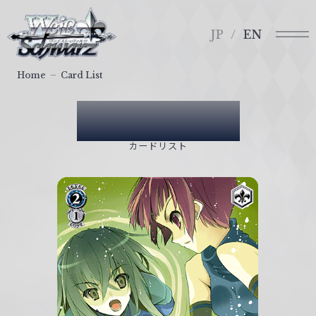
メ
ヴ
ニ
ァ
JP
EN
ュ
イ
ー
ス
Home
Card List
シ
ュ
Card List
ヴ
ァ
カードリスト
ル
ツ
｜
W
e
i
ß
S
c
h