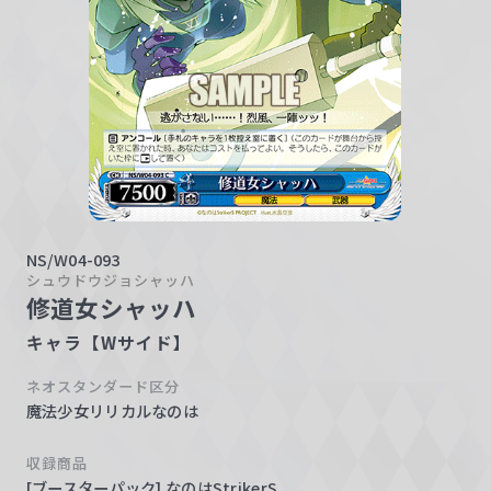
w
a
r
z
NS/W04-093
シュウドウジョシャッハ
修道女シャッハ
キャラ【Wサイド】
ネオスタンダード区分
魔法少女リリカルなのは
収録商品
[ブースターパック] なのはStrikerS