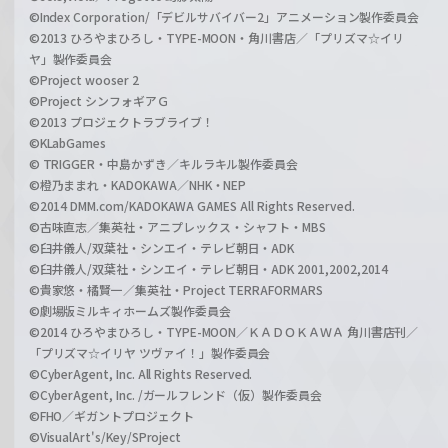
©Index Corporation/「デビルサバイバー2」アニメーション製作委員会
©2013 ひろやまひろし・TYPE-MOON・角川書店／「プリズマ☆イリ
ヤ」製作委員会
©Project wooser 2
©Project シンフォギアＧ
©2013 プロジェクトラブライブ！
©KLabGames
© TRIGGER・中島かずき／キルラキル製作委員会
©橙乃ままれ・KADOKAWA／NHK・NEP
©2014 DMM.com/KADOKAWA GAMES All Rights Reserved.
©古味直志／集英社・アニプレックス・シャフト・MBS
©臼井儀人/双葉社・シンエイ・テレビ朝日・ADK
©臼井儀人/双葉社・シンエイ・テレビ朝日・ADK 2001,2002,2014
©貴家悠・橘賢一／集英社・Project TERRAFORMARS
©劇場版ミルキィホームズ製作委員会
©2014 ひろやまひろし・TYPE-MOON／ＫＡＤＯＫＡＷＡ 角川書店刊／
「プリズマ☆イリヤ ツヴァイ！」製作委員会
©CyberAgent, Inc. All Rights Reserved.
©CyberAgent, Inc. /ガールフレンド（仮）製作委員会
©FHO／ギガントプロジェクト
©VisualArt's/Key/SProject