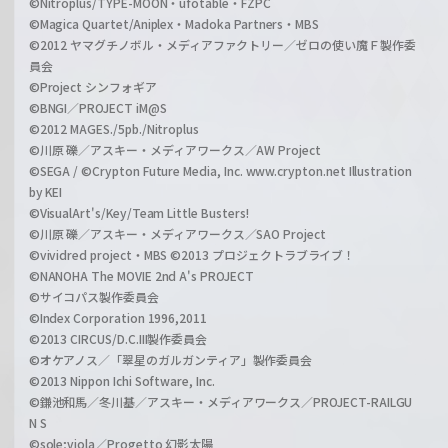
©Nitroplus/TYPE-MOON・ufotable・FZPC
©Magica Quartet/Aniplex・Madoka Partners・MBS
©2012 ヤマグチノボル・メディアファクトリー／ゼロの使い魔Ｆ製作委
員会
©Project シンフォギア
©BNGI／PROJECT iM@S
©2012 MAGES./5pb./Nitroplus
©川原 礫／アスキー・メディアワークス／AW Project
©SEGA / ©Crypton Future Media, Inc. www.crypton.net Illustration
by KEI
©VisualArt's/Key/Team Little Busters!
©川原 礫／アスキー・メディアワークス／SAO Project
©vividred project・MBS ©2013 プロジェクトラブライブ！
©NANOHA The MOVIE 2nd A's PROJECT
©サイコパス製作委員会
©Index Corporation 1996,2011
©2013 CIRCUS/D.C.III製作委員会
©オケアノス／「翠星のガルガンティア」製作委員会
©2013 Nippon Ichi Software, Inc.
©鎌池和馬／冬川基／アスキー・メディアワークス／PROJECT-RAILGU
N S
©sole;viola／Progetto 幻影太陽