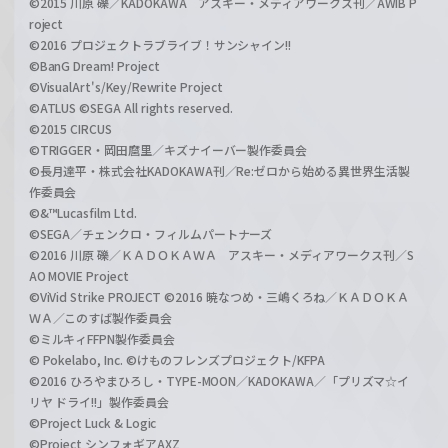
©2015 川原 礫／KADOKAWA アスキー・メディアワークス刊／AWIB P
roject
©2016 プロジェクトラブライブ！サンシャイン!!
©BanG Dream! Project
©VisualArt's/Key/Rewrite Project
©ATLUS ©SEGA All rights reserved.
©2015 CIRCUS
©TRIGGER・岡田麿里／キズナイーバー製作委員会
©長月達平・株式会社KADOKAWA刊／Re:ゼロから始める異世界生活製
作委員会
©&™Lucasfilm Ltd.
©SEGA／チェンクロ・フィルムパートナーズ
©2016 川原 礫／ＫＡＤＯＫＡＷＡ アスキー・メディアワークス刊／S
AO MOVIE Project
©ViVid Strike PROJECT ©2016 暁なつめ・三嶋くろね／ＫＡＤＯＫＡ
ＷＡ／このすば製作委員会
©ミルキィFFPN製作委員会
© Pokelabo, Inc. ©けものフレンズプロジェクト/KFPA
©2016 ひろやまひろし・TYPE-MOON／KADOKAWA／「プリズマ☆イ
リヤ ドライ!!」製作委員会
©Project Luck & Logic
©Project シンフォギアAXZ