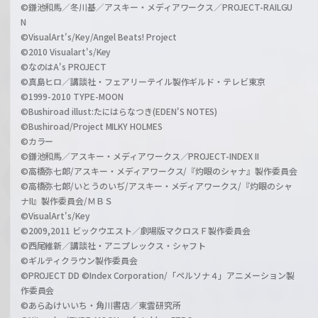
©鎌池和馬／冬川基／アスキー・メディアワークス／PROJECT-RAILGU
N
©VisualArt's/Key/Angel Beats! Project
©2010 Visualart's/Key
©なのはA's PROJECT
©真島ヒロ／講談社・フェアリーテイル製作ギルド・テレビ東京
©1999-2010 TYPE-MOON
©Bushiroad illust:たにはらなつき(EDEN'S NOTES)
©Bushiroad/Project MILKY HOLMES
©カラー
©鎌池和馬／アスキー・メディアワークス／PROJECT-INDEX II
©高橋弥七郎/アスキー・メディアワークス/『灼眼のシャナ』製作委員会
©高橋弥七郎/いとうのいぢ/アスキー・メディアワークス/『灼眼のシャ
ナII』製作委員会/ＭＢＳ
©VisualArt's/Key
©2009,2011 ビックウエスト／劇場版マクロスＦ製作委員会
©西尾維新／講談社・アニプレックス・シャフト
©ギルティクラウン製作委員会
©PROJECT DD ©Index Corporation/「ペルソナ４」アニメーション製
作委員会
©あらゐけいいち・角川書店／東雲研究所