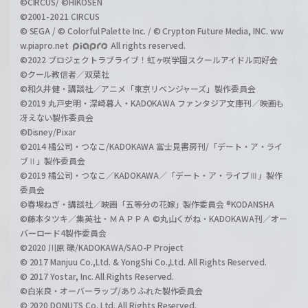
©CIRCUS/ ©HIKOSEN
©2001-2021 CIRCUS
© SEGA / © Colorful Palette Inc. / © Crypton Future Media, INC. ww
w.piapro.net
All rights reserved.
©2022 プロジェクトラブライブ！虹ヶ咲学園スクールアイドル同好会
©クール教信者／双葉社
©和久井健・講談社／アニメ「東京リベンジャーズ」製作委員会
©2019 丸戸史明・深崎暮人・KADOKAWA ファンタジア文庫刊／映画も
冴えない製作委員会
©Disney/Pixar
©2014 橘公司・つなこ/KADOKAWA 富士見書房刊/「デート・ア・ライ
ブⅡ」製作委員会
©2019 橘公司・つなこ／KADOKAWA／「デート・ア・ライブⅢ」製作
委員会
©春場ねぎ・講談社／映画「五等分の花嫁」製作委員会 ®KODANSHA
©藤本タツキ／集英社・ＭＡＰＰＡ ©丸山くがね・KADOKAWA刊／オー
バーロード4製作委員会
©2020 川原 礫/KADOKAWA/SAO-P Project
© 2017 Manjuu Co.,Ltd. & YongShi Co.,Ltd. All Rights Reserved.
© 2017 Yostar, Inc. All Rights Reserved.
©白米良・オーバーラップ/ありふれた製作委員会
© 2020 DONUTS Co. Ltd. All Rights Reserved.