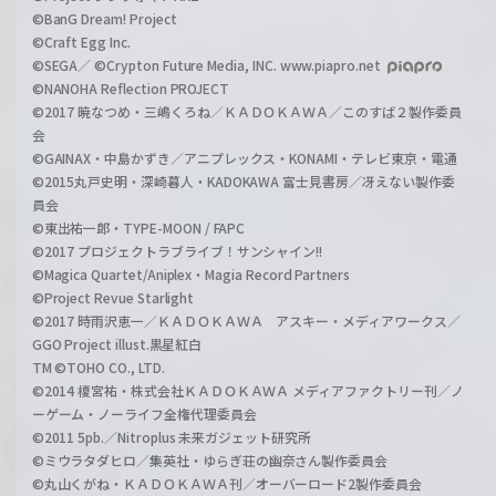
©BanG Dream! Project
©Craft Egg Inc.
©SEGA／ ©Crypton Future Media, INC. www.piapro.net
©NANOHA Reflection PROJECT
©2017 暁なつめ・三嶋くろね／ＫＡＤＯＫＡＷＡ／このすば２製作委員
会
©GAINAX・中島かずき／アニプレックス・KONAMI・テレビ東京・電通
©2015丸戸史明・深崎暮人・KADOKAWA 富士見書房／冴えない製作委
員会
©東出祐一郎・TYPE-MOON / FAPC
©2017 プロジェクトラブライブ！サンシャイン!!
©Magica Quartet/Aniplex・Magia Record Partners
©Project Revue Starlight
©2017 時雨沢恵一／ＫＡＤＯＫＡＷＡ アスキー・メディアワークス／
GGO Project illust.黒星紅白
TM ©TOHO CO., LTD.
©2014 榎宮祐・株式会社ＫＡＤＯＫＡＷＡ メディアファクトリー刊／ノ
ーゲーム・ノーライフ全権代理委員会
©2011 5pb.／Nitroplus 未来ガジェット研究所
©ミウラタダヒロ／集英社・ゆらぎ荘の幽奈さん製作委員会
©丸山くがね・ＫＡＤＯＫＡＷＡ刊／オーバーロード2製作委員会