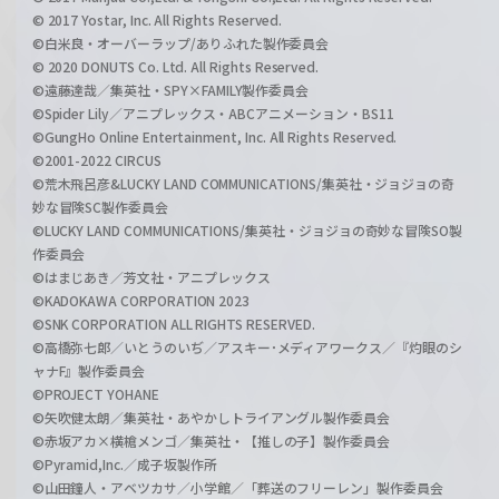
© 2017 Yostar, Inc. All Rights Reserved.
©白米良・オーバーラップ/ありふれた製作委員会
© 2020 DONUTS Co. Ltd. All Rights Reserved.
©遠藤達哉／集英社・SPY×FAMILY製作委員会
©Spider Lily／アニプレックス・ABCアニメーション・BS11
©GungHo Online Entertainment, Inc. All Rights Reserved.
©2001-2022 CIRCUS
©荒木飛呂彦&LUCKY LAND COMMUNICATIONS/集英社・ジョジョの奇
妙な冒険SC製作委員会
©LUCKY LAND COMMUNICATIONS/集英社・ジョジョの奇妙な冒険SO製
作委員会
©はまじあき／芳文社・アニプレックス
©KADOKAWA CORPORATION 2023
©SNK CORPORATION ALL RIGHTS RESERVED.
©高橋弥七郎／いとうのいぢ／アスキー･メディアワークス／『灼眼のシ
ャナF』製作委員会
©PROJECT YOHANE
©矢吹健太朗／集英社・あやかしトライアングル製作委員会
©赤坂アカ×横槍メンゴ／集英社・【推しの子】製作委員会
©Pyramid,Inc.／成子坂製作所
©山田鐘人・アベツカサ／小学館／「葬送のフリーレン」製作委員会