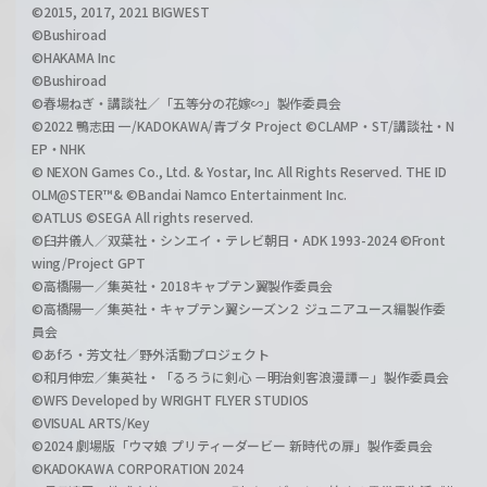
©2015, 2017, 2021 BIGWEST
©Bushiroad
©HAKAMA Inc
©Bushiroad
©春場ねぎ・講談社／「五等分の花嫁∽」製作委員会
©2022 鴨志田 一/KADOKAWA/青ブタ Project ©CLAMP・ST/講談社・N
EP・NHK
© NEXON Games Co., Ltd. & Yostar, Inc. All Rights Reserved. THE ID
OLM@STER™& ©Bandai Namco Entertainment Inc.
©ATLUS ©SEGA All rights reserved.
©臼井儀人／双葉社・シンエイ・テレビ朝日・ADK 1993-2024 ©Front
wing/Project GPT
©高橋陽一／集英社・2018キャプテン翼製作委員会
©高橋陽一／集英社・キャプテン翼シーズン２ ジュニアユース編製作委
員会
©あfろ・芳文社／野外活動プロジェクト
©和月伸宏／集英社・「るろうに剣心 －明治剣客浪漫譚－」製作委員会
©WFS Developed by WRIGHT FLYER STUDIOS
©VISUAL ARTS/Key
©2024 劇場版「ウマ娘 プリティーダービー 新時代の扉」製作委員会
©KADOKAWA CORPORATION 2024