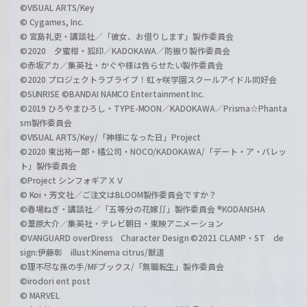
©VISUAL ARTS/Key
© Cygames, Inc.
© 宮島礼吏・講談社／「彼女、お借りします」製作委員会
©2020 夕蜜柑・狐印／KADOKAWA／防振り製作委員会
©赤坂アカ／集英社・かぐや様は告らせたい製作委員会
©2020 プロジェクトラブライブ！虹ヶ咲学園スクールアイドル同好会
©SUNRISE ©BANDAI NAMCO Entertainment Inc.
©2019 ひろやまひろし・TYPE-MOON／KADOKAWA／Prisma☆Phanta
sm製作委員会
©VISUAL ARTS/Key/「神様になった日」Project
©2020 東出祐一郎・橘公司・NOCO/KADOKAWA/「デート・ア・バレッ
ト」製作委員会
©Project シンフォギアＸＶ
© Koi・芳文社／ご注文はBLOOM製作委員会ですか？
©春場ねぎ・講談社／「五等分の花嫁∬」製作委員会 ®KODANSHA
©葦原大介／集英社・テレビ朝日・東映アニメーション
©VANGUARD overDress Character Design ©2021 CLAMP・ST de
sign:伊藤彰 illust:Kinema citrus/獣道
©理不尽な孫の手/MFブックス/「無職転生」製作委員会
©irodori ent post
© MARVEL