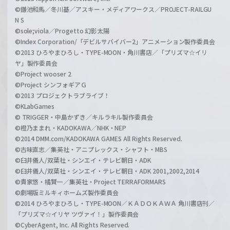
©鎌池和馬／冬川基／アスキー・メディアワークス／PROJECT-RAILGU
N S
©sole;viola／Progetto 幻影太陽
©Index Corporation/「デビルサバイバー2」アニメーション製作委員会
©2013 ひろやまひろし・TYPE-MOON・角川書店／「プリズマ☆イリ
ヤ」製作委員会
©Project wooser 2
©Project シンフォギアＧ
©2013 プロジェクトラブライブ！
©KLabGames
© TRIGGER・中島かずき／キルラキル製作委員会
©橙乃ままれ・KADOKAWA／NHK・NEP
©2014 DMM.com/KADOKAWA GAMES All Rights Reserved.
©古味直志／集英社・アニプレックス・シャフト・MBS
©臼井儀人/双葉社・シンエイ・テレビ朝日・ADK
©臼井儀人/双葉社・シンエイ・テレビ朝日・ADK 2001,2002,2014
©貴家悠・橘賢一／集英社・Project TERRAFORMARS
©劇場版ミルキィホームズ製作委員会
©2014 ひろやまひろし・TYPE-MOON／ＫＡＤＯＫＡＷＡ 角川書店刊／
「プリズマ☆イリヤ ツヴァイ！」製作委員会
©CyberAgent, Inc. All Rights Reserved.