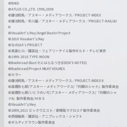
©BNGI
©ATLUS CO.,LTD. 1996,2008
©鎌池和馬／アスキー・メディアワークス／PROJECT-INDEX
©鎌池和馬／冬川基／アスキー・メディアワークス／PROJECT-RAILGU
N
©VisualArt's/Key/Angel Beats! Project
©2010 Visualart's/Key
©なのはA's PROJECT
©真島ヒロ／講談社・フェアリーテイル製作ギルド・テレビ東京
©1999-2010 TYPE-MOON
©Bushiroad illust:たにはらなつき(EDEN'S NOTES)
©Bushiroad/Project MILKY HOLMES
©カラー
©鎌池和馬／アスキー・メディアワークス／PROJECT-INDEX II
©高橋弥七郎/アスキー・メディアワークス/『灼眼のシャナ』製作委員会
©高橋弥七郎/いとうのいぢ/アスキー・メディアワークス/『灼眼のシャ
ナII』製作委員会/ＭＢＳ
©VisualArt's/Key
©2009,2011 ビックウエスト／劇場版マクロスＦ製作委員会
©西尾維新／講談社・アニプレックス・シャフト
©ギルティクラウン製作委員会