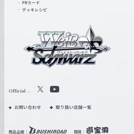
PRカード
デッキレシピ
ヴ
ァ
イ
ス
シ
ュ
ヴ
ァ
ル
Official
X
Y
ツ
o
｜
お問い合わせ
取り扱い店舗一覧
u
W
T
e
u
i
b
商品企画：
開発：
ß