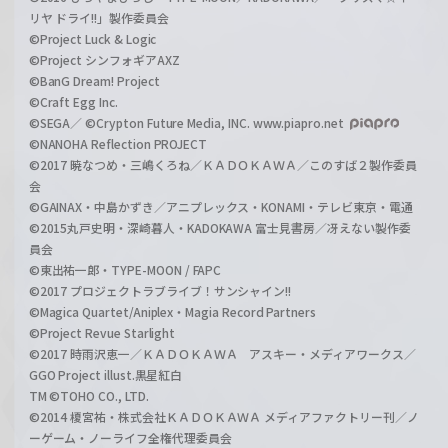
リヤ ドライ!!」製作委員会
©Project Luck & Logic
©Project シンフォギアAXZ
©BanG Dream! Project
©Craft Egg Inc.
©SEGA／ ©Crypton Future Media, INC. www.piapro.net
©NANOHA Reflection PROJECT
©2017 暁なつめ・三嶋くろね／ＫＡＤＯＫＡＷＡ／このすば２製作委員
会
©GAINAX・中島かずき／アニプレックス・KONAMI・テレビ東京・電通
©2015丸戸史明・深崎暮人・KADOKAWA 富士見書房／冴えない製作委
員会
©東出祐一郎・TYPE-MOON / FAPC
©2017 プロジェクトラブライブ！サンシャイン!!
©Magica Quartet/Aniplex・Magia Record Partners
©Project Revue Starlight
©2017 時雨沢恵一／ＫＡＤＯＫＡＷＡ アスキー・メディアワークス／
GGO Project illust.黒星紅白
TM ©TOHO CO., LTD.
©2014 榎宮祐・株式会社ＫＡＤＯＫＡＷＡ メディアファクトリー刊／ノ
ーゲーム・ノーライフ全権代理委員会