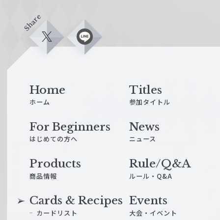
Share
X
L
i
n
e
Home
Titles
ホーム
参加タイトル
For Beginners
News
はじめての方へ
ニュース
Products
Rule/Q&A
商品情報
ルール・Q&A
Cards & Recipes
Events
カードリスト
大会・イベント