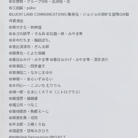
©水野良・グループSNE・出渕裕・左
©三田誠・pako
©LUCKY LAND COMMUNICATIONS/集英社・ジョジョの奇妙な冒険GW製
作委員会
©葵せきな・狗神煌
©あざの耕平・すみ兵 ©石踏一榮・みやま零
©井中だちま・飯田ぽち。
©恵比須清司・ぎん太郎
©鏡貴也・とよた瑣織
©春日みかげ・みやま零 ©春日みかげ・みやま零・深井涼介
©賀東招二・四季童子
©賀東招二・なかじまゆか
©神坂一・あらいずみるい
©木村心一・こぶいち むりりん
©榊一郎・なまにくＡＴＫ（ニトロプラス）
©細音啓・猫鍋蒼
©橘公司・つなこ
©築地俊彦・駒都え～じ
©柳実冬貴・切符
©羊太郎・三嶋くろね
©諸星悠・甘味みきひろ
©NANOHA Detonation PROJECT