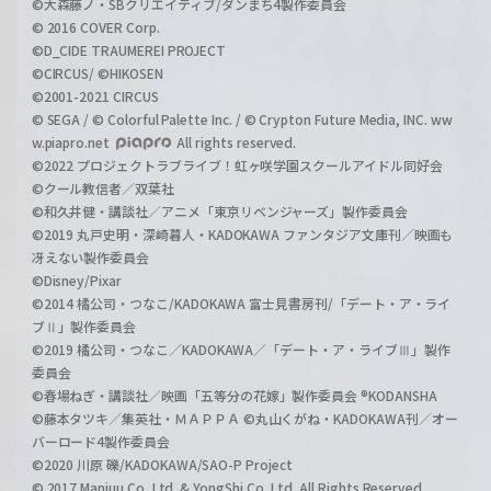
©大森藤ノ・SBクリエイティブ/ダンまち4製作委員会
© 2016 COVER Corp.
©D_CIDE TRAUMEREI PROJECT
©CIRCUS/ ©HIKOSEN
©2001-2021 CIRCUS
© SEGA / © Colorful Palette Inc. / © Crypton Future Media, INC. ww
w.piapro.net
All rights reserved.
©2022 プロジェクトラブライブ！虹ヶ咲学園スクールアイドル同好会
©クール教信者／双葉社
©和久井健・講談社／アニメ「東京リベンジャーズ」製作委員会
©2019 丸戸史明・深崎暮人・KADOKAWA ファンタジア文庫刊／映画も
冴えない製作委員会
©Disney/Pixar
©2014 橘公司・つなこ/KADOKAWA 富士見書房刊/「デート・ア・ライ
ブⅡ」製作委員会
©2019 橘公司・つなこ／KADOKAWA／「デート・ア・ライブⅢ」製作
委員会
©春場ねぎ・講談社／映画「五等分の花嫁」製作委員会 ®KODANSHA
©藤本タツキ／集英社・ＭＡＰＰＡ ©丸山くがね・KADOKAWA刊／オー
バーロード4製作委員会
©2020 川原 礫/KADOKAWA/SAO-P Project
© 2017 Manjuu Co.,Ltd. & YongShi Co.,Ltd. All Rights Reserved.