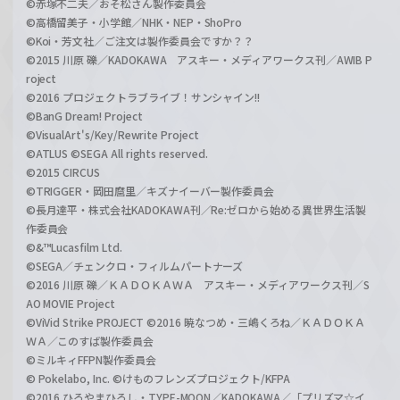
©赤塚不二夫／おそ松さん製作委員会
©高橋留美子・小学館／NHK・NEP・ShoPro
©Koi・芳文社／ご注文は製作委員会ですか？？
©2015 川原 礫／KADOKAWA アスキー・メディアワークス刊／AWIB P
roject
©2016 プロジェクトラブライブ！サンシャイン!!
©BanG Dream! Project
©VisualArt's/Key/Rewrite Project
©ATLUS ©SEGA All rights reserved.
©2015 CIRCUS
©TRIGGER・岡田麿里／キズナイーバー製作委員会
©長月達平・株式会社KADOKAWA刊／Re:ゼロから始める異世界生活製
作委員会
©&™Lucasfilm Ltd.
©SEGA／チェンクロ・フィルムパートナーズ
©2016 川原 礫／ＫＡＤＯＫＡＷＡ アスキー・メディアワークス刊／S
AO MOVIE Project
©ViVid Strike PROJECT ©2016 暁なつめ・三嶋くろね／ＫＡＤＯＫＡ
ＷＡ／このすば製作委員会
©ミルキィFFPN製作委員会
© Pokelabo, Inc. ©けものフレンズプロジェクト/KFPA
©2016 ひろやまひろし・TYPE-MOON／KADOKAWA／「プリズマ☆イ