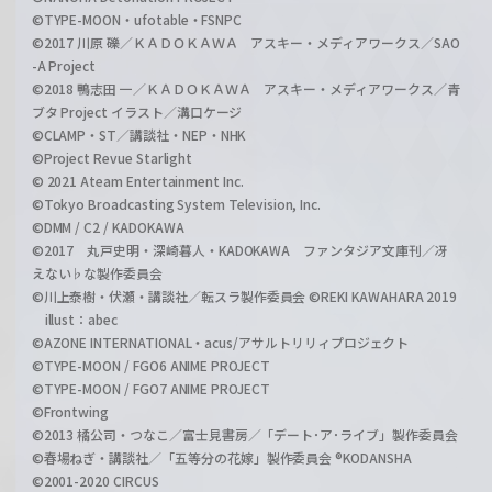
©TYPE-MOON・ufotable・FSNPC
©2017 川原 礫／ＫＡＤＯＫＡＷＡ アスキー・メディアワークス／SAO
-A Project
©2018 鴨志田 一／ＫＡＤＯＫＡＷＡ アスキー・メディアワークス／青
ブタ Project イラスト／溝口ケージ
©CLAMP・ST／講談社・NEP・NHK
©Project Revue Starlight
© 2021 Ateam Entertainment Inc.
©Tokyo Broadcasting System Television, Inc.
©DMM / C2 / KADOKAWA
©2017 丸戸史明・深崎暮人・KADOKAWA ファンタジア文庫刊／冴
えない♭な製作委員会
©川上泰樹・伏瀬・講談社／転スラ製作委員会 ©REKI KAWAHARA 2019
illust：abec
©AZONE INTERNATIONAL・acus/アサルトリリィプロジェクト
©TYPE-MOON / FGO6 ANIME PROJECT
©TYPE-MOON / FGO7 ANIME PROJECT
©Frontwing
©2013 橘公司・つなこ／富士見書房／「デート･ア･ライブ」製作委員会
©春場ねぎ・講談社／「五等分の花嫁」製作委員会 ®KODANSHA
©2001-2020 CIRCUS