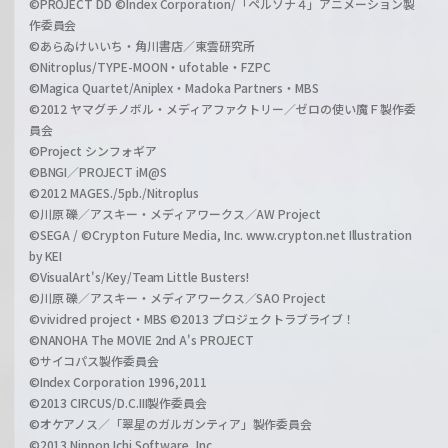
©PROJECT DD ©Index Corporation/「ペルソナ４」アニメーション製
作委員会
©あらゐけいいち・角川書店／東雲研究所
©Nitroplus/TYPE-MOON・ufotable・FZPC
©Magica Quartet/Aniplex・Madoka Partners・MBS
©2012 ヤマグチノボル・メディアファクトリー／ゼロの使い魔Ｆ製作委
員会
©Project シンフォギア
©BNGI／PROJECT iM@S
©2012 MAGES./5pb./Nitroplus
©川原 礫／アスキー・メディアワークス／AW Project
©SEGA / ©Crypton Future Media, Inc. www.crypton.net Illustration
by KEI
©VisualArt's/Key/Team Little Busters!
©川原 礫／アスキー・メディアワークス／SAO Project
©vividred project・MBS ©2013 プロジェクトラブライブ！
©NANOHA The MOVIE 2nd A's PROJECT
©サイコパス製作委員会
©Index Corporation 1996,2011
©2013 CIRCUS/D.C.III製作委員会
©オケアノス／「翠星のガルガンティア」製作委員会
©2013 Nippon Ichi Software, Inc.