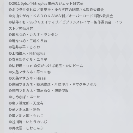
©2011 5pb.／Nitroplus 未来ガジェット研究所
©ミウラタダヒロ／集英社・ゆらぎ荘の幽奈さん製作委員会
©丸山くがね・ＫＡＤＯＫＡＷＡ刊／オーバーロード2製作委員会
©蝸牛くも・SBクリエイティブ／ゴブリンスレイヤー製作委員会 イラ
スト／神奈月昇
©暁なつめ・カカオ・ランタン
©暁なつめ・三嶋くろね
©岩井恭平・るろお
©上栖綴人・Nitroplus
©春日部タケル・ユキヲ
©枯野瑛・ｕｅ ©気がつけば毛玉・かにビーム
©久慈マサムネ・平つくね
©久慈マサムネ・Hisasi
©島田フミカネ・築地俊彦・月並甲介・ヤマグチノボル
©島田フミカネ・南房秀久・飯沼俊規
©しめさば・ぶーた
©竜ノ湖太郎・天之有
©竜ノ湖太郎・焦茶
©竜ノ湖太郎・ももこ
©谷川流・いとうのいぢ
©月夜涙・しおこんぶ