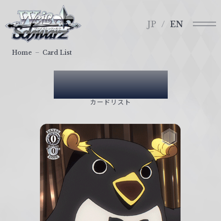
メ
ヴ
ニ
ァ
JP
EN
ュ
イ
ー
ス
Home
Card List
シ
ュ
Card List
ヴ
ァ
カードリスト
ル
ツ
｜
W
e
i
ß
S
c
h