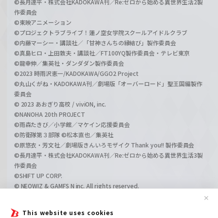
©長月達平・株式会社KADOKAWA刊／Re:ゼロから始める異世界生活2製
作委員会
©東映アニメーション
©プロジェクトラブライブ！蓮ノ空女学院スクールアイドルクラブ
©内藤マーシー・講談社／「甘神さんちの縁結び」製作委員会
©真島ヒロ・上田敦夫・講談社／FT100YQ製作委員会・テレビ東京
©龍幸伸／集英社・ダンダダン製作委員会
©2023 時雨沢恵一/KADOKAWA/GGO2 Project
©丸山くがね・KADOKAWA刊／劇場版「オーバーロード」聖王国編製作
委員会
© 2023 あおぎり高校 / viviON, inc.
©NANOHA 20th PROJECT
©雨森たきび／小学館／マケイン応援委員会
©防衛隊第３部隊 ©松本直也／集英社
©原悠衣・芳文社／劇場版きんいろモザイク Thank you!! 製作委員会
©長月達平・株式会社KADOKAWA刊／Re:ゼロから始める異世界生活3製
作委員会
©SHIFT UP CORP.
© NEOWIZ & GAMFS N inc. All rights reserved.
©ATLUS. ©SEGA.
✕
©GIRLS und PANZER Projekt
This website uses cookies
©GIRLS und PANZER Film Projekt