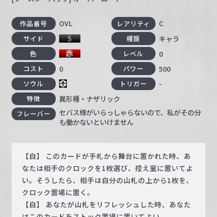
OVL
C
作品番号
レアリティ
キャラ
サイド
種類
0
色
レベル
0
500
コスト
パワー
-
ソウル
トリガー
異形種・ナザリック
特徴
セバス様がいらっしゃらないので、私がその分
フレーバー
も働かないといけません
【自】 このカードが手札から舞台に置かれた時、あ
なたは相手のクロックを1枚選び、控え室に置いてよ
い。そうしたら、相手は自分の山札の上から1枚を、
クロック置場に置く。
【自】 あなたが山札をリフレッシュした時、あなた
はこのカードをストック置場に置いてよい。