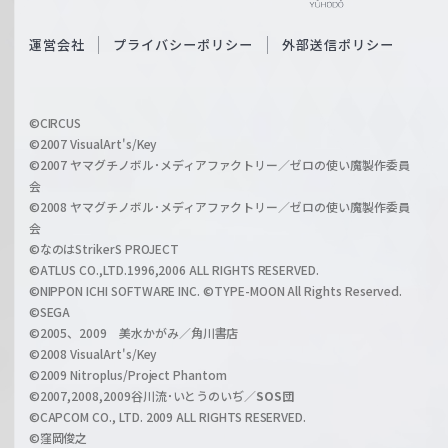
e
S
O
運営会社
プライバシーポリシー
外部送信ポリシー
c
f
h
f
w
i
a
©CIRCUS
c
©2007 VisualArt's/Key
r
i
©2007 ヤマグチノボル･メディアファクトリー／ゼロの使い魔製作委員
z
会
a
©2008 ヤマグチノボル･メディアファクトリー／ゼロの使い魔製作委員
l
会
C
©なのはStrikerS PROJECT
h
©ATLUS CO.,LTD.1996,2006 ALL RIGHTS RESERVED.
a
©NIPPON ICHI SOFTWARE INC. ©TYPE-MOON All Rights Reserved.
n
©SEGA
©2005、2009 美水かがみ／角川書店
n
©2008 VisualArt's/Key
e
©2009 Nitroplus/Project Phantom
l
©2007,2008,2009谷川流･いとうのいぢ／
SOS団
©CAPCOM CO., LTD. 2009 ALL RIGHTS RESERVED.
©窪岡俊之