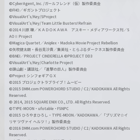
©CyberAgent, Inc. /ガールフレンド（仮）製作委員会
©FHO／ギガントプロジェクト
©VisualArt's/Key/SProject
©VisualArt's/Key/Team Little Busters! Refrain
©2014 川原 礫／ＫＡＤＯＫＡＷＡ アスキー・メディアワークス刊／S
AOⅡ Project
©Magica Quartet／Aniplex・Madoka Movie Project Rebellion
©矢吹健太朗・長谷見沙貴／集英社・とらぶるダークネス製作委員会
©BNEI／PROJECT CINDERELLA ©PROJECT DD3
©VisualArt's/Key/Charlotte Project
©諫山創・講談社／「進撃の巨人」製作委員会
©Project シンフォギアＧＸ
©2015 プロジェクトラブライブ！ムービー
©2015 DMM.com POWERCHORD STUDIO / C2 / KADOKAWA All Rights
Reserved.
© 2014, 2015 SQUARE ENIX CO., LTD. All Rights Reserved.
©TYPE-MOON・ufotable・FSNPC
©2015 ひろやまひろし・TYPE-MOON／KADOKAWA／「プリズマ☆イ
リヤ ツヴァイ ヘルツ！」製作委員会
©2016 DMM.com POWERCHORD STUDIO / C2 / KADOKAWA All Rights
Reserved.