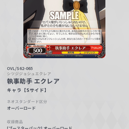
w
a
r
z
OVL/S62-065
シツジジョシュエクレア
執事助手 エクレア
キャラ【Sサイド】
ネオスタンダード区分
オーバーロード
収録商品
[ブースターパック] オーバーロード