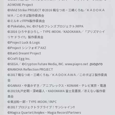
AO MOVIE Project
©ViVid Strike PROJECT ©2016 暁なつめ・三嶋くろね／ＫＡＤＯＫＡ
ＷＡ／このすば製作委員会
©ミルキィFFPN製作委員会
© Pokelabo, Inc. ©けものフレンズプロジェクト/KFPA
©2016 ひろやまひろし・TYPE-MOON／KADOKAWA／「プリズマ☆イ
リヤ ドライ!!」製作委員会
©Project Luck & Logic
©Project シンフォギアAXZ
©BanG Dream! Project
©Craft Egg Inc.
©SEGA／ ©Crypton Future Media, INC. www.piapro.net
©NANOHA Reflection PROJECT
©2017 暁なつめ・三嶋くろね／ＫＡＤＯＫＡＷＡ／このすば２製作委員
会
©GAINAX・中島かずき／アニプレックス・KONAMI・テレビ東京・電通
©2015丸戸史明・深崎暮人・KADOKAWA 富士見書房／冴えない製作委
員会
©東出祐一郎・TYPE-MOON / FAPC
©2017 プロジェクトラブライブ！サンシャイン!!
©Magica Quartet/Aniplex・Magia Record Partners