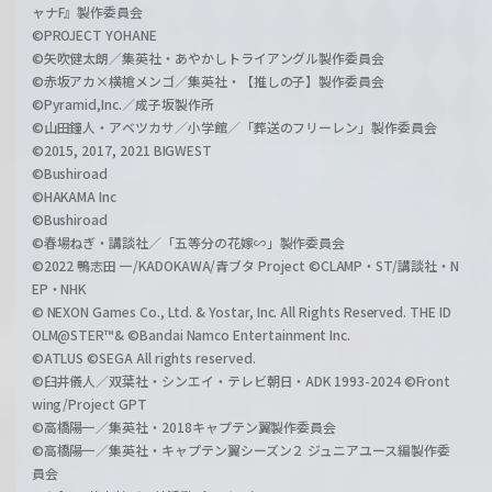
ャナF』製作委員会
©PROJECT YOHANE
©矢吹健太朗／集英社・あやかしトライアングル製作委員会
©赤坂アカ×横槍メンゴ／集英社・【推しの子】製作委員会
©Pyramid,Inc.／成子坂製作所
©山田鐘人・アベツカサ／小学館／「葬送のフリーレン」製作委員会
©2015, 2017, 2021 BIGWEST
©Bushiroad
©HAKAMA Inc
©Bushiroad
©春場ねぎ・講談社／「五等分の花嫁∽」製作委員会
©2022 鴨志田 一/KADOKAWA/青ブタ Project ©CLAMP・ST/講談社・N
EP・NHK
© NEXON Games Co., Ltd. & Yostar, Inc. All Rights Reserved. THE ID
OLM@STER™& ©Bandai Namco Entertainment Inc.
©ATLUS ©SEGA All rights reserved.
©臼井儀人／双葉社・シンエイ・テレビ朝日・ADK 1993-2024 ©Front
wing/Project GPT
©高橋陽一／集英社・2018キャプテン翼製作委員会
©高橋陽一／集英社・キャプテン翼シーズン２ ジュニアユース編製作委
員会