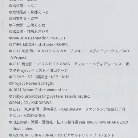
©橘公司・つなこ
©築地俊彦・駒都え～じ
©柳実冬貴・切符
©羊太郎・三嶋くろね
©諸星悠・甘味みきひろ
©NANOHA Detonation PROJECT
©TYPE-MOON・ufotable・FSNPC
©2017 川原 礫／ＫＡＤＯＫＡＷＡ アスキー・メディアワークス／SAO
-A Project
©2018 鴨志田 一／ＫＡＤＯＫＡＷＡ アスキー・メディアワークス／青
ブタ Project イラスト／溝口ケージ
©CLAMP・ST／講談社・NEP・NHK
©Project Revue Starlight
© 2021 Ateam Entertainment Inc.
©Tokyo Broadcasting System Television, Inc.
©DMM / C2 / KADOKAWA
©2017 丸戸史明・深崎暮人・KADOKAWA ファンタジア文庫刊／冴
えない♭な製作委員会
©川上泰樹・伏瀬・講談社／転スラ製作委員会 ©REKI KAWAHARA 2019
illust：abec
©AZONE INTERNATIONAL・acus/アサルトリリィプロジェクト