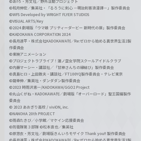
©あfろ・芳文社／野外活動プロジェクト
©和月伸宏／集英社・「るろうに剣心 －明治剣客浪漫譚－」製作委員会
©WFS Developed by WRIGHT FLYER STUDIOS
©VISUAL ARTS/Key
©2024 劇場版「ウマ娘 プリティーダービー 新時代の扉」製作委員会
©KADOKAWA CORPORATION 2024
©長月達平・株式会社KADOKAWA刊／Re:ゼロから始める異世界生活2製
作委員会
©東映アニメーション
©プロジェクトラブライブ！蓮ノ空女学院スクールアイドルクラブ
©内藤マーシー・講談社／「甘神さんちの縁結び」製作委員会
©真島ヒロ・上田敦夫・講談社／FT100YQ製作委員会・テレビ東京
©龍幸伸／集英社・ダンダダン製作委員会
©2023 時雨沢恵一/KADOKAWA/GGO2 Project
©丸山くがね・KADOKAWA刊／劇場版「オーバーロード」聖王国編製作
委員会
© 2023 あおぎり高校 / viviON, inc.
©NANOHA 20th PROJECT
©雨森たきび／小学館／マケイン応援委員会
©防衛隊第３部隊 ©松本直也／集英社
©原悠衣・芳文社／劇場版きんいろモザイク Thank you!! 製作委員会
©長月達平・株式会社KADOKAWA刊／Re:ゼロから始める異世界生活3製