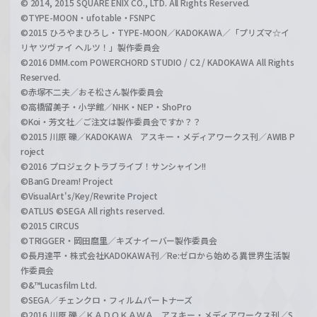
© 2014, 2015 SQUARE ENIX CO., LTD. All Rights Reserved.
©TYPE-MOON・ufotable・FSNPC
©2015 ひろやまひろし・TYPE-MOON／KADOKAWA／「プリズマ☆イ
リヤ ツヴァイ ヘルツ！」製作委員会
©2016 DMM.com POWERCHORD STUDIO / C2 / KADOKAWA All Rights
Reserved.
©赤塚不二夫／おそ松さん製作委員会
©高橋留美子・小学館／NHK・NEP・ShoPro
©Koi・芳文社／ご注文は製作委員会ですか？？
©2015 川原 礫／KADOKAWA アスキー・メディアワークス刊／AWIB P
roject
©2016 プロジェクトラブライブ！サンシャイン!!
©BanG Dream! Project
©VisualArt's/Key/Rewrite Project
©ATLUS ©SEGA All rights reserved.
©2015 CIRCUS
©TRIGGER・岡田麿里／キズナイーバー製作委員会
©長月達平・株式会社KADOKAWA刊／Re:ゼロから始める異世界生活製
作委員会
©&™Lucasfilm Ltd.
©SEGA／チェンクロ・フィルムパートナーズ
©2016 川原 礫／ＫＡＤＯＫＡＷＡ アスキー・メディアワークス刊／S