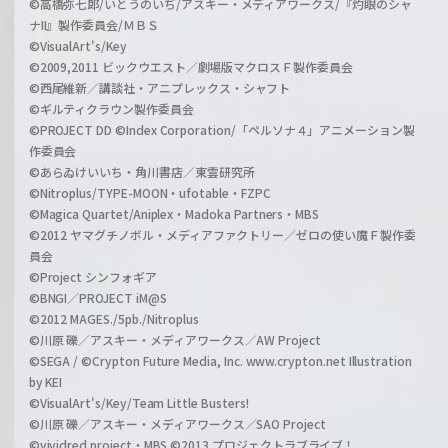
©高橋弥七郎/いとうのいぢ/アスキー・メディアワークス/『灼眼のシャ
ナII』製作委員会/ＭＢＳ
©VisualArt's/Key
©2009,2011 ビックウエスト／劇場版マクロスＦ製作委員会
©西尾維新／講談社・アニプレックス・シャフト
©ギルティクラウン製作委員会
©PROJECT DD ©Index Corporation/「ペルソナ４」アニメーション製
作委員会
©あらゐけいいち・角川書店／東雲研究所
©Nitroplus/TYPE-MOON・ufotable・FZPC
©Magica Quartet/Aniplex・Madoka Partners・MBS
©2012 ヤマグチノボル・メディアファクトリー／ゼロの使い魔Ｆ製作委
員会
©Project シンフォギア
©BNGI／PROJECT iM@S
©2012 MAGES./5pb./Nitroplus
©川原 礫／アスキー・メディアワークス／AW Project
©SEGA / ©Crypton Future Media, Inc. www.crypton.net Illustration
by KEI
©VisualArt's/Key/Team Little Busters!
©川原 礫／アスキー・メディアワークス／SAO Project
©vividred project・MBS ©2013 プロジェクトラブライブ！