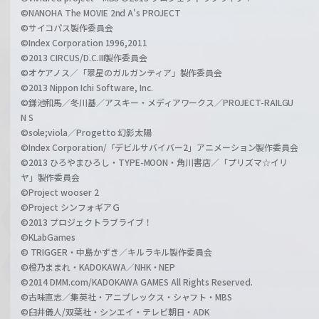
©NANOHA The MOVIE 2nd A's PROJECT
©サイコパス製作委員会
©Index Corporation 1996,2011
©2013 CIRCUS/D.C.III製作委員会
©オケアノス／「翠星のガルガンティア」製作委員会
©2013 Nippon Ichi Software, Inc.
©鎌池和馬／冬川基／アスキー・メディアワークス／PROJECT-RAILGU
N S
©sole;viola／Progetto 幻影太陽
©Index Corporation/「デビルサバイバー2」アニメーション製作委員会
©2013 ひろやまひろし・TYPE-MOON・角川書店／「プリズマ☆イリ
ヤ」製作委員会
©Project wooser 2
©Project シンフォギアＧ
©2013 プロジェクトラブライブ！
©KLabGames
© TRIGGER・中島かずき／キルラキル製作委員会
©橙乃ままれ・KADOKAWA／NHK・NEP
©2014 DMM.com/KADOKAWA GAMES All Rights Reserved.
©古味直志／集英社・アニプレックス・シャフト・MBS
©臼井儀人/双葉社・シンエイ・テレビ朝日・ADK