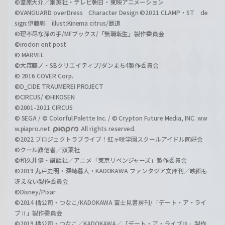
©葦原大介／集英社・テレビ朝日・東映アニメーション
©VANGUARD overDress Character Design ©2021 CLAMP・ST de
sign:伊藤彰 illust:Kinema citrus/獣道
©理不尽な孫の手/MFブックス/「無職転生」製作委員会
©irodori ent post
© MARVEL
©大森藤ノ・SBクリエイティブ/ダンまち4製作委員会
© 2016 COVER Corp.
©D_CIDE TRAUMEREI PROJECT
©CIRCUS/ ©HIKOSEN
©2001-2021 CIRCUS
© SEGA / © Colorful Palette Inc. / © Crypton Future Media, INC. ww
w.piapro.net
All rights reserved.
©2022 プロジェクトラブライブ！虹ヶ咲学園スクールアイドル同好会
©クール教信者／双葉社
©和久井健・講談社／アニメ「東京リベンジャーズ」製作委員会
©2019 丸戸史明・深崎暮人・KADOKAWA ファンタジア文庫刊／映画も
冴えない製作委員会
©Disney/Pixar
©2014 橘公司・つなこ/KADOKAWA 富士見書房刊/「デート・ア・ライ
ブⅡ」製作委員会
©2019 橘公司・つなこ／KADOKAWA／「デート・ア・ライブⅢ」製作