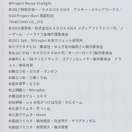
©Project Revue Starlight
©2017 時雨沢恵一／ＫＡＤＯＫＡＷＡ アスキー・メディアワークス／
GGO Project illust.黒星紅白
TM ©TOHO CO., LTD.
©2014 榎宮祐・株式会社ＫＡＤＯＫＡＷＡ メディアファクトリー刊／ノ
ーゲーム・ノーライフ全権代理委員会
©2011 5pb.／Nitroplus 未来ガジェット研究所
©ミウラタダヒロ／集英社・ゆらぎ荘の幽奈さん製作委員会
©丸山くがね・ＫＡＤＯＫＡＷＡ刊／オーバーロード2製作委員会
©蝸牛くも・SBクリエイティブ／ゴブリンスレイヤー製作委員会 イラ
スト／神奈月昇
©暁なつめ・カカオ・ランタン
©暁なつめ・三嶋くろね
©岩井恭平・るろお
©上栖綴人・Nitroplus
©春日部タケル・ユキヲ
©枯野瑛・ｕｅ ©気がつけば毛玉・かにビーム
©久慈マサムネ・平つくね
©久慈マサムネ・Hisasi
©島田フミカネ・築地俊彦・月並甲介・ヤマグチノボル
©島田フミカネ・南房秀久・飯沼俊規