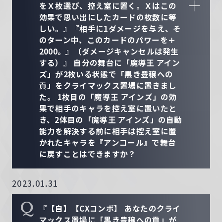
をＸ枚選び、控え室に置く。Ｘはこの
効果で思い出にしたカードの枚数に等
しい。』『相手に1ダメージを与え、そ
のターン中、このカードのパワーを＋
2000。』（ダメージキャンセルは発生
する）』 自分の舞台に「魔導王 アイン
ズ」が2枚いる状態で「黒き豊穣への
貢」をクライマックス置場に置きまし
た。 1枚目の「魔導王 アインズ」の効
果で相手のキャラを控え室に置いたと
き、2体目の「魔導王 アインズ」の自動
能力を解決する前に相手は控え室に置
かれたキャラを『アンコール』で舞台
に戻すことはできますか？
2023.01.31
Q
『【自】【CXコンボ】 あなたのクライ
マックス置場に「黒き豊穣への貢」が