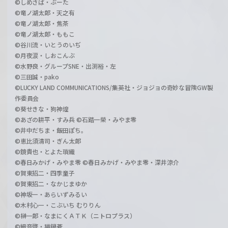
©しめさば・ぶーた
©竜ノ湖太郎・天之有
©竜ノ湖太郎・焦茶
©竜ノ湖太郎・ももこ
©谷川流・いとうのいぢ
©月夜涙・しおこんぶ
©水野良・グループSNE・出渕裕・左
©三田誠・pako
©LUCKY LAND COMMUNICATIONS/集英社・ジョジョの奇妙な冒険GW製
作委員会
©葵せきな・狗神煌
©あざの耕平・すみ兵 ©石踏一榮・みやま零
©井中だちま・飯田ぽち。
©恵比須清司・ぎん太郎
©鏡貴也・とよた瑣織
©春日みかげ・みやま零 ©春日みかげ・みやま零・深井涼介
©賀東招二・四季童子
©賀東招二・なかじまゆか
©神坂一・あらいずみるい
©木村心一・こぶいち むりりん
©榊一郎・なまにくＡＴＫ（ニトロプラス）
©細音啓・猫鍋蒼