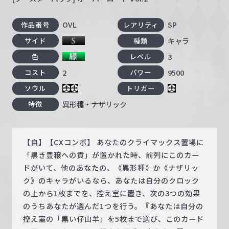
OVL
SP
作品番号
レアリティ
キャラ
サイド
種類
3
色
レベル
2
9500
コスト
パワー
ソウル
トリガー
異形種・ナザリック
特徴
【自】【CXコンボ】 あなたのクライマックス置場に
「黒き豊穣への貢」が置かれた時、前列にこのカー
ドがいて、他のあなたの、《異形種》か《ナザリッ
ク》のキャラがいるなら、あなたは自分のクロック
の上から1枚までを、控え室に置き、次の3つの効果
のうちあなたが選んだ1つを行う。『あなたは自分の
控え室の「黒い仔山羊」を5枚まで選び、このカード