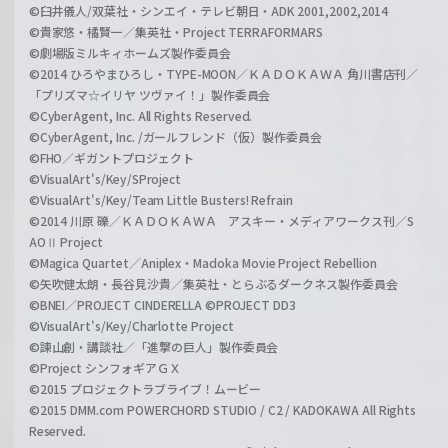
©臼井儀人/双葉社・シンエイ・テレビ朝日・ADK 2001,2002,2014
©貴家悠・橘賢一／集英社・Project TERRAFORMARS
©劇場版ミルキィホームズ製作委員会
©2014 ひろやまひろし・TYPE-MOON／ＫＡＤＯＫＡＷＡ 角川書店刊／
「プリズマ☆イリヤ ツヴァイ！」製作委員会
©CyberAgent, Inc. All Rights Reserved.
©CyberAgent, Inc. /ガールフレンド（仮）製作委員会
©FHO／ギガントプロジェクト
©VisualArt's/Key/SProject
©VisualArt's/Key/Team Little Busters! Refrain
©2014 川原 礫／ＫＡＤＯＫＡＷＡ アスキー・メディアワークス刊／S
AOⅡ Project
©Magica Quartet／Aniplex・Madoka Movie Project Rebellion
©矢吹健太朗・長谷見沙貴／集英社・とらぶるダークネス製作委員会
©BNEI／PROJECT CINDERELLA ©PROJECT DD3
©VisualArt's/Key/Charlotte Project
©諫山創・講談社／「進撃の巨人」製作委員会
©Project シンフォギアＧＸ
©2015 プロジェクトラブライブ！ムービー
©2015 DMM.com POWERCHORD STUDIO / C2 / KADOKAWA All Rights
Reserved.