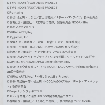
©TYPE-MOON / FGO6 ANIME PROJECT
©TYPE-MOON / FGO7 ANIME PROJECT
©Frontwing
©2013 橘公司・つなこ／富士見書房／「デート･ア･ライブ」製作委員会
©春場ねぎ・講談社／「五等分の花嫁」製作委員会 ®KODANSHA
©2001-2020 CIRCUS
©VISUAL ARTS/Key
© Cygames, Inc.
© 宮島礼吏・講談社／「彼女、お借りします」製作委員会
©2020 夕蜜柑・狐印／KADOKAWA／防振り製作委員会
©赤坂アカ／集英社・かぐや様は告らせたい製作委員会
©2020 プロジェクトラブライブ！虹ヶ咲学園スクールアイドル同好会
©SUNRISE ©BANDAI NAMCO Entertainment Inc.
©2019 ひろやまひろし・TYPE-MOON／KADOKAWA／Prisma☆Phanta
sm製作委員会
©VISUAL ARTS/Key/「神様になった日」Project
©2020 東出祐一郎・橘公司・NOCO/KADOKAWA/「デート・ア・バレッ
ト」製作委員会
©Project シンフォギアＸＶ
© Koi・芳文社／ご注文はBLOOM製作委員会ですか？
©春場ねぎ・講談社／「五等分の花嫁∬」製作委員会 ®KODANSHA