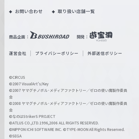
o
｜
お問い合わせ
取り扱い店舗一覧
u
W
T
e
u
i
b
商品企画：
開発：
ß
e
S
O
運営会社
プライバシーポリシー
外部送信ポリシー
c
f
h
f
w
i
a
©CIRCUS
c
©2007 VisualArt's/Key
r
i
©2007 ヤマグチノボル･メディアファクトリー／ゼロの使い魔製作委員
z
会
a
©2008 ヤマグチノボル･メディアファクトリー／ゼロの使い魔製作委員
l
会
C
©なのはStrikerS PROJECT
h
©ATLUS CO.,LTD.1996,2006 ALL RIGHTS RESERVED.
a
©NIPPON ICHI SOFTWARE INC. ©TYPE-MOON All Rights Reserved.
n
©SEGA