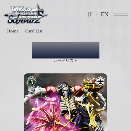
メ
ヴ
ニ
ァ
JP
EN
ュ
イ
ー
ス
Home
Card List
シ
ュ
Card List
ヴ
ァ
カードリスト
ル
ツ
｜
W
e
i
ß
S
c
h