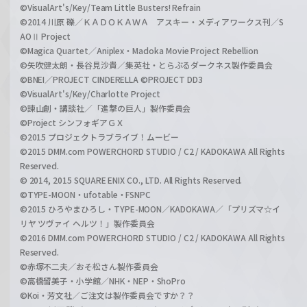
©VisualArt's/Key/Team Little Busters! Refrain
©2014 川原 礫／ＫＡＤＯＫＡＷＡ アスキー・メディアワークス刊／S
AOⅡ Project
©Magica Quartet／Aniplex・Madoka Movie Project Rebellion
©矢吹健太朗・長谷見沙貴／集英社・とらぶるダークネス製作委員会
©BNEI／PROJECT CINDERELLA ©PROJECT DD3
©VisualArt's/Key/Charlotte Project
©諫山創・講談社／「進撃の巨人」製作委員会
©Project シンフォギアＧＸ
©2015 プロジェクトラブライブ！ムービー
©2015 DMM.com POWERCHORD STUDIO / C2 / KADOKAWA All Rights
Reserved.
© 2014, 2015 SQUARE ENIX CO., LTD. All Rights Reserved.
©TYPE-MOON・ufotable・FSNPC
©2015 ひろやまひろし・TYPE-MOON／KADOKAWA／「プリズマ☆イ
リヤ ツヴァイ ヘルツ！」製作委員会
©2016 DMM.com POWERCHORD STUDIO / C2 / KADOKAWA All Rights
Reserved.
©赤塚不二夫／おそ松さん製作委員会
©高橋留美子・小学館／NHK・NEP・ShoPro
©Koi・芳文社／ご注文は製作委員会ですか？？