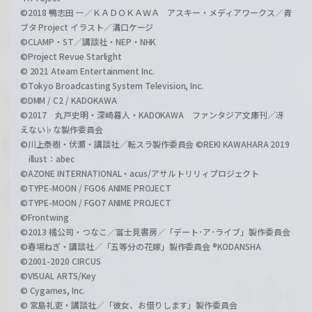
©2018 鴨志田 一／ＫＡＤＯＫＡＷＡ アスキー・メディアワークス／青
ブタ Project イラスト／溝口ケージ
©CLAMP・ST／講談社・NEP・NHK
©Project Revue Starlight
© 2021 Ateam Entertainment Inc.
©Tokyo Broadcasting System Television, Inc.
©DMM / C2 / KADOKAWA
©2017 丸戸史明・深崎暮人・KADOKAWA ファンタジア文庫刊／冴
えない♭な製作委員会
©川上泰樹・伏瀬・講談社／転スラ製作委員会 ©REKI KAWAHARA 2019
illust：abec
©AZONE INTERNATIONAL・acus/アサルトリリィプロジェクト
©TYPE-MOON / FGO6 ANIME PROJECT
©TYPE-MOON / FGO7 ANIME PROJECT
©Frontwing
©2013 橘公司・つなこ／富士見書房／「デート･ア･ライブ」製作委員会
©春場ねぎ・講談社／「五等分の花嫁」製作委員会 ®KODANSHA
©2001-2020 CIRCUS
©VISUAL ARTS/Key
© Cygames, Inc.
© 宮島礼吏・講談社／「彼女、お借りします」製作委員会