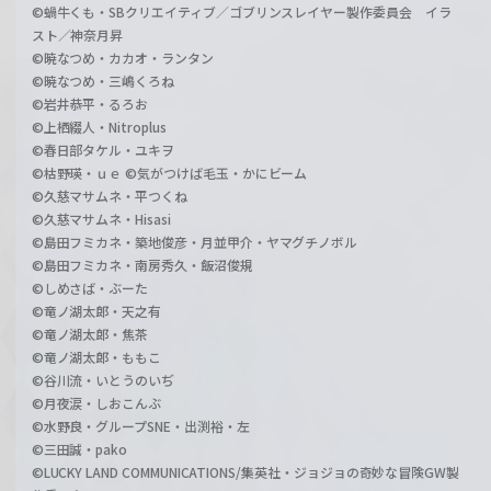
©蝸牛くも・SBクリエイティブ／ゴブリンスレイヤー製作委員会 イラ
スト／神奈月昇
©暁なつめ・カカオ・ランタン
©暁なつめ・三嶋くろね
©岩井恭平・るろお
©上栖綴人・Nitroplus
©春日部タケル・ユキヲ
©枯野瑛・ｕｅ ©気がつけば毛玉・かにビーム
©久慈マサムネ・平つくね
©久慈マサムネ・Hisasi
©島田フミカネ・築地俊彦・月並甲介・ヤマグチノボル
©島田フミカネ・南房秀久・飯沼俊規
©しめさば・ぶーた
©竜ノ湖太郎・天之有
©竜ノ湖太郎・焦茶
©竜ノ湖太郎・ももこ
©谷川流・いとうのいぢ
©月夜涙・しおこんぶ
©水野良・グループSNE・出渕裕・左
©三田誠・pako
©LUCKY LAND COMMUNICATIONS/集英社・ジョジョの奇妙な冒険GW製