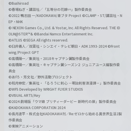
©Bushiroad
©春場ねぎ・講談社／「五等分の花嫁∽」製作委員会
©2022 鴨志田 一/KADOKAWA/青ブタ Project ©CLAMP・ST/講談社・N
EP・NHK
© NEXON Games Co., Ltd. & Yostar, Inc. All Rights Reserved. THE ID
OLM@STER™& ©Bandai Namco Entertainment Inc.
©ATLUS ©SEGA All rights reserved.
©臼井儀人／双葉社・シンエイ・テレビ朝日・ADK 1993-2024 ©Front
wing/Project GPT
©高橋陽一／集英社・2018キャプテン翼製作委員会
©高橋陽一／集英社・キャプテン翼シーズン２ ジュニアユース編製作委
員会
©あfろ・芳文社／野外活動プロジェクト
©和月伸宏／集英社・「るろうに剣心 －明治剣客浪漫譚－」製作委員会
©WFS Developed by WRIGHT FLYER STUDIOS
©VISUAL ARTS/Key
©2024 劇場版「ウマ娘 プリティーダービー 新時代の扉」製作委員会
©KADOKAWA CORPORATION 2024
©長月達平・株式会社KADOKAWA刊／Re:ゼロから始める異世界生活2製
作委員会
©東映アニメーション