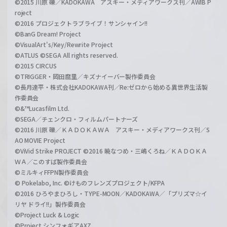
©2015 川原 礫／KADOKAWA アスキー・メディアワークス刊／AWIB P
roject
©2016 プロジェクトラブライブ！サンシャイン!!
©BanG Dream! Project
©VisualArt's/Key/Rewrite Project
©ATLUS ©SEGA All rights reserved.
©2015 CIRCUS
©TRIGGER・岡田麿里／キズナイーバー製作委員会
©長月達平・株式会社KADOKAWA刊／Re:ゼロから始める異世界生活製
作委員会
©&™Lucasfilm Ltd.
©SEGA／チェンクロ・フィルムパートナーズ
©2016 川原 礫／ＫＡＤＯＫＡＷＡ アスキー・メディアワークス刊／S
AO MOVIE Project
©ViVid Strike PROJECT ©2016 暁なつめ・三嶋くろね／ＫＡＤＯＫＡ
ＷＡ／このすば製作委員会
©ミルキィFFPN製作委員会
© Pokelabo, Inc. ©けものフレンズプロジェクト/KFPA
©2016 ひろやまひろし・TYPE-MOON／KADOKAWA／「プリズマ☆イ
リヤ ドライ!!」製作委員会
©Project Luck & Logic
©Project シンフォギアAXZ