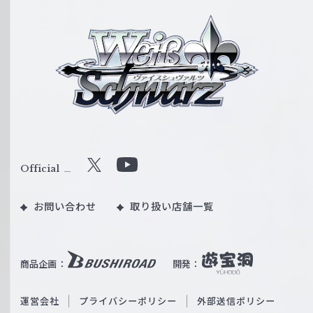
ヴ
ァ
イ
ス
シ
ュ
ヴ
ァ
ル
Official
X
Y
ツ
o
｜
お問い合わせ
取り扱い店舗一覧
u
W
T
e
u
i
b
商品企画：
開発：
ß
e
S
O
運営会社
プライバシーポリシー
外部送信ポリシー
c