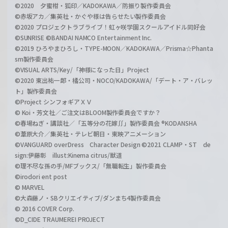
©2020 夕蜜柑・狐印／KADOKAWA／防振り製作委員会
©赤坂アカ／集英社・かぐや様は告らせたい製作委員会
©2020 プロジェクトラブライブ！虹ヶ咲学園スクールアイドル同好会
©SUNRISE ©BANDAI NAMCO Entertainment Inc.
©2019 ひろやまひろし・TYPE-MOON／KADOKAWA／Prisma☆Phanta
sm製作委員会
©VISUAL ARTS/Key/「神様になった日」Project
©2020 東出祐一郎・橘公司・NOCO/KADOKAWA/「デート・ア・バレッ
ト」製作委員会
©Project シンフォギアＸＶ
© Koi・芳文社／ご注文はBLOOM製作委員会ですか？
©春場ねぎ・講談社／「五等分の花嫁∬」製作委員会 ®KODANSHA
©葦原大介／集英社・テレビ朝日・東映アニメーション
©VANGUARD overDress Character Design ©2021 CLAMP・ST de
sign:伊藤彰 illust:Kinema citrus/獣道
©理不尽な孫の手/MFブックス/「無職転生」製作委員会
©irodori ent post
© MARVEL
©大森藤ノ・SBクリエイティブ/ダンまち4製作委員会
© 2016 COVER Corp.
©D_CIDE TRAUMEREI PROJECT