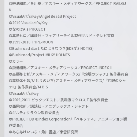
©鎌池和馬／冬川基／アスキー・メディアワークス／PROJECT-RAILGU
N
©VisualArt's/Key/Angel Beats! Project
©2010 Visualart's/Key
©なのはA's PROJECT
©真島ヒロ／講談社・フェアリーテイル製作ギルド・テレビ東京
©1999-2010 TYPE-MOON
©Bushiroad illust:たにはらなつき(EDEN'S NOTES)
©Bushiroad/Project MILKY HOLMES
©カラー
©鎌池和馬／アスキー・メディアワークス／PROJECT-INDEX II
©高橋弥七郎/アスキー・メディアワークス/『灼眼のシャナ』製作委員会
©高橋弥七郎/いとうのいぢ/アスキー・メディアワークス/『灼眼のシャ
ナII』製作委員会/ＭＢＳ
©VisualArt's/Key
©2009,2011 ビックウエスト／劇場版マクロスＦ製作委員会
©西尾維新／講談社・アニプレックス・シャフト
©ギルティクラウン製作委員会
©PROJECT DD ©Index Corporation/「ペルソナ４」アニメーション製
作委員会
©あらゐけいいち・角川書店／東雲研究所