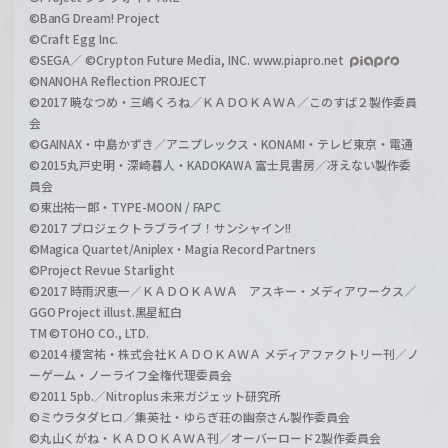
©BanG Dream! Project
©Craft Egg Inc.
©SEGA／ ©Crypton Future Media, INC. www.piapro.net
©NANOHA Reflection PROJECT
©2017 暁なつめ・三嶋くろね／ＫＡＤＯＫＡＷＡ／このすば２製作委員
会
©GAINAX・中島かずき／アニプレックス・KONAMI・テレビ東京・電通
©2015丸戸史明・深崎暮人・KADOKAWA 富士見書房／冴えない製作委
員会
©東出祐一郎・TYPE-MOON / FAPC
©2017 プロジェクトラブライブ！サンシャイン!!
©Magica Quartet/Aniplex・Magia Record Partners
©Project Revue Starlight
©2017 時雨沢恵一／ＫＡＤＯＫＡＷＡ アスキー・メディアワークス／
GGO Project illust.黒星紅白
TM ©TOHO CO., LTD.
©2014 榎宮祐・株式会社ＫＡＤＯＫＡＷＡ メディアファクトリー刊／ノ
ーゲーム・ノーライフ全権代理委員会
©2011 5pb.／Nitroplus 未来ガジェット研究所
©ミウラタダヒロ／集英社・ゆらぎ荘の幽奈さん製作委員会
©丸山くがね・ＫＡＤＯＫＡＷＡ刊／オーバーロード2製作委員会