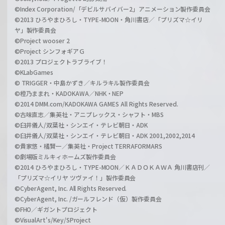
©Index Corporation/「デビルサバイバー2」アニメーション製作委員会
©2013 ひろやまひろし・TYPE-MOON・角川書店／「プリズマ☆イリ
ヤ」製作委員会
©Project wooser 2
©Project シンフォギアＧ
©2013 プロジェクトラブライブ！
©KLabGames
© TRIGGER・中島かずき／キルラキル製作委員会
©橙乃ままれ・KADOKAWA／NHK・NEP
©2014 DMM.com/KADOKAWA GAMES All Rights Reserved.
©古味直志／集英社・アニプレックス・シャフト・MBS
©臼井儀人/双葉社・シンエイ・テレビ朝日・ADK
©臼井儀人/双葉社・シンエイ・テレビ朝日・ADK 2001,2002,2014
©貴家悠・橘賢一／集英社・Project TERRAFORMARS
©劇場版ミルキィホームズ製作委員会
©2014 ひろやまひろし・TYPE-MOON／ＫＡＤＯＫＡＷＡ 角川書店刊／
「プリズマ☆イリヤ ツヴァイ！」製作委員会
©CyberAgent, Inc. All Rights Reserved.
©CyberAgent, Inc. /ガールフレンド（仮）製作委員会
©FHO／ギガントプロジェクト
©VisualArt's/Key/SProject