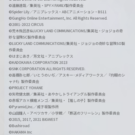
©遠藤達哉／集英社・SPY×FAMILY製作委員会
©Spider Lily／アニプレックス・ABCアニメーション・BS11
©GungHo Online Entertainment, Inc. All Rights Reserved.
©2001-2022 CIRCUS
©荒木飛呂彦&LUCKY LAND COMMUNICATIONS/集英社・ジョジョの奇
妙な冒険SC製作委員会
©LUCKY LAND COMMUNICATIONS/集英社・ジョジョの奇妙な冒険SO製
作委員会
©はまじあき／芳文社・アニプレックス
©KADOKAWA CORPORATION 2023
©SNK CORPORATION ALL RIGHTS RESERVED.
©高橋弥七郎／いとうのいぢ／アスキー･メディアワークス／『灼眼のシ
ャナF』製作委員会
©PROJECT YOHANE
©矢吹健太朗／集英社・あやかしトライアングル製作委員会
©赤坂アカ×横槍メンゴ／集英社・【推しの子】製作委員会
©Pyramid,Inc.／成子坂製作所
©山田鐘人・アベツカサ／小学館／「葬送のフリーレン」製作委員会
©2015, 2017, 2021 BIGWEST
©Bushiroad
©HAKAMA Inc