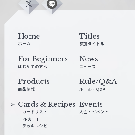
X
L
i
n
e
Home
Titles
ホーム
参加タイトル
For Beginners
News
はじめての方へ
ニュース
Products
Rule/Q&A
商品情報
ルール・Q&A
Cards & Recipes
Events
カードリスト
大会・イベント
PRカード
デッキレシピ