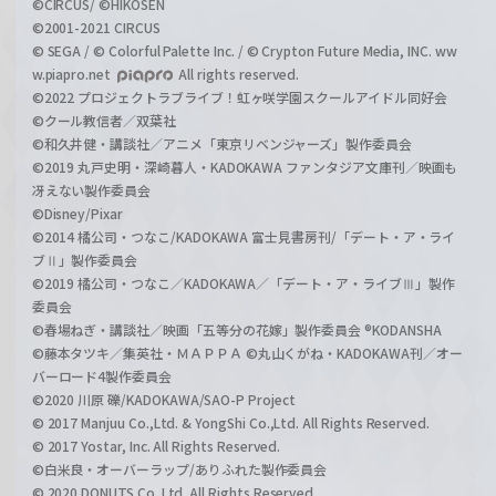
©CIRCUS/ ©HIKOSEN
©2001-2021 CIRCUS
© SEGA / © Colorful Palette Inc. / © Crypton Future Media, INC. ww
w.piapro.net
All rights reserved.
©2022 プロジェクトラブライブ！虹ヶ咲学園スクールアイドル同好会
©クール教信者／双葉社
©和久井健・講談社／アニメ「東京リベンジャーズ」製作委員会
©2019 丸戸史明・深崎暮人・KADOKAWA ファンタジア文庫刊／映画も
冴えない製作委員会
©Disney/Pixar
©2014 橘公司・つなこ/KADOKAWA 富士見書房刊/「デート・ア・ライ
ブⅡ」製作委員会
©2019 橘公司・つなこ／KADOKAWA／「デート・ア・ライブⅢ」製作
委員会
©春場ねぎ・講談社／映画「五等分の花嫁」製作委員会 ®KODANSHA
©藤本タツキ／集英社・ＭＡＰＰＡ ©丸山くがね・KADOKAWA刊／オー
バーロード4製作委員会
©2020 川原 礫/KADOKAWA/SAO-P Project
© 2017 Manjuu Co.,Ltd. & YongShi Co.,Ltd. All Rights Reserved.
© 2017 Yostar, Inc. All Rights Reserved.
©白米良・オーバーラップ/ありふれた製作委員会
© 2020 DONUTS Co. Ltd. All Rights Reserved.