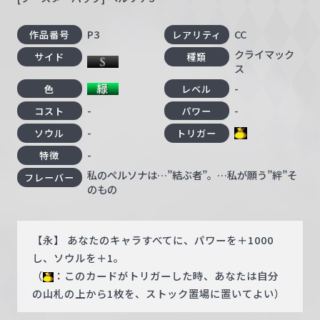
P3
CC
作品番号
レアリティ
クライマック
サイド
種類
ス
-
色
レベル
-
-
コスト
パワー
-
ソウル
トリガー
-
特徴
私のペルソナは…”結ぶ者”。…私が願う”絆”そ
フレーバー
のもの
【永】 あなたのキャラすべてに、パワーを＋1000
し、ソウルを＋1。
（
：このカードがトリガーした時、あなたは自分
の山札の上から1枚を、ストック置場に置いてよい）