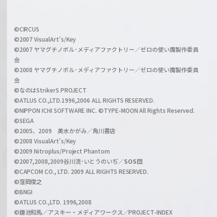
f
h
f
w
i
a
©CIRCUS
c
©2007 VisualArt's/Key
r
i
©2007 ヤマグチノボル･メディアファクトリー／ゼロの使い魔製作委員
z
会
a
©2008 ヤマグチノボル･メディアファクトリー／ゼロの使い魔製作委員
l
会
C
©なのはStrikerS PROJECT
h
©ATLUS CO.,LTD.1996,2006 ALL RIGHTS RESERVED.
a
©NIPPON ICHI SOFTWARE INC. ©TYPE-MOON All Rights Reserved.
n
©SEGA
©2005、2009 美水かがみ／角川書店
n
©2008 VisualArt's/Key
e
©2009 Nitroplus/Project Phantom
l
©2007,2008,2009谷川流･いとうのいぢ／
SOS団
©CAPCOM CO., LTD. 2009 ALL RIGHTS RESERVED.
©窪岡俊之
©BNGI
©ATLUS CO.,LTD. 1996,2008
©鎌池和馬／アスキー・メディアワークス／PROJECT-INDEX