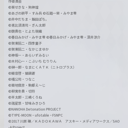
作委員会
©葵せきな・狗神煌
©あざの耕平・すみ兵 ©石踏一榮・みやま零
©井中だちま・飯田ぽち。
©恵比須清司・ぎん太郎
©鏡貴也・とよた瑣織
©春日みかげ・みやま零 ©春日みかげ・みやま零・深井涼介
©賀東招二・四季童子
©賀東招二・なかじまゆか
©神坂一・あらいずみるい
©木村心一・こぶいち むりりん
©榊一郎・なまにくＡＴＫ（ニトロプラス）
©細音啓・猫鍋蒼
©橘公司・つなこ
©築地俊彦・駒都え～じ
©柳実冬貴・切符
©羊太郎・三嶋くろね
©諸星悠・甘味みきひろ
©NANOHA Detonation PROJECT
©TYPE-MOON・ufotable・FSNPC
©2017 川原 礫／ＫＡＤＯＫＡＷＡ アスキー・メディアワークス／SAO
-A Project