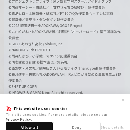
©プロジェクトラブライブ！蓮ノ空女学院スクールアイドルクラブ
©内藤マーシー・講談社／「甘神さんちの縁結び」製作委員会
©真島ヒロ・上田敦夫・講談社／FT100YQ製作委員会・テレビ東京
©龍幸伸／集英社・ダンダダン製作委員会
©2023 時雨沢恵一/KADOKAWA/GGO2 Project
©丸山くがね・KADOKAWA刊／劇場版「オーバーロード」聖王国編製作
委員会
© 2023 あおぎり高校 / viviON, inc.
©NANOHA 20th PROJECT
©雨森たきび／小学館／マケイン応援委員会
©防衛隊第３部隊 ©松本直也／集英社
©原悠衣・芳文社／劇場版きんいろモザイク Thank you!! 製作委員会
©長月達平・株式会社KADOKAWA刊／Re:ゼロから始める異世界生活3製
作委員会
©SHIFT UP CORP.
© NEOWIZ & GAMFS N inc. All rights reserved.
©ATLUS. ©SEGA.
✕
©GIRLS und PANZER Projekt
This website uses cookies
©GIRLS und PANZER Film Projekt
This site uses cookies. For more details, please see our
©GIRLS und PANZER Finale Projekt
Privacy Policy
.
Allow all
Deny
Show details