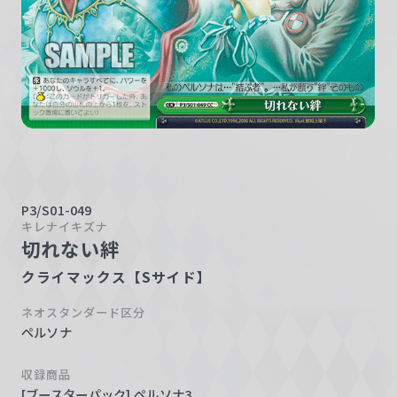
w
a
r
z
P3/S01-049
キレナイキズナ
切れない絆
クライマックス【Sサイド】
ネオスタンダード区分
ペルソナ
収録商品
[ブースターパック] ペルソナ3