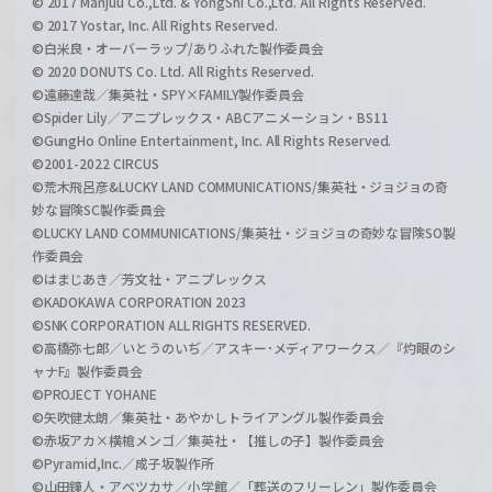
© 2017 Manjuu Co.,Ltd. & YongShi Co.,Ltd. All Rights Reserved.
© 2017 Yostar, Inc. All Rights Reserved.
©白米良・オーバーラップ/ありふれた製作委員会
© 2020 DONUTS Co. Ltd. All Rights Reserved.
©遠藤達哉／集英社・SPY×FAMILY製作委員会
©Spider Lily／アニプレックス・ABCアニメーション・BS11
©GungHo Online Entertainment, Inc. All Rights Reserved.
©2001-2022 CIRCUS
©荒木飛呂彦&LUCKY LAND COMMUNICATIONS/集英社・ジョジョの奇
妙な冒険SC製作委員会
©LUCKY LAND COMMUNICATIONS/集英社・ジョジョの奇妙な冒険SO製
作委員会
©はまじあき／芳文社・アニプレックス
©KADOKAWA CORPORATION 2023
©SNK CORPORATION ALL RIGHTS RESERVED.
©高橋弥七郎／いとうのいぢ／アスキー･メディアワークス／『灼眼のシ
ャナF』製作委員会
©PROJECT YOHANE
©矢吹健太朗／集英社・あやかしトライアングル製作委員会
©赤坂アカ×横槍メンゴ／集英社・【推しの子】製作委員会
©Pyramid,Inc.／成子坂製作所
©山田鐘人・アベツカサ／小学館／「葬送のフリーレン」製作委員会