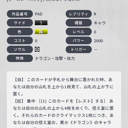
PAD
R
作品番号
レアリティ
キャラ
サイド
種類
0
色
レベル
0
2000
コスト
パワー
－
ソウル
トリガー
ドラゴン・攻撃・体力
特徴
【自】 このカードが手札から舞台に置かれた時、あ
なたは自分の山札を上から1枚見て、山札の上か下に
置く。
【起】 集中 ［(1) このカードを【レスト】する］ あ
なたは自分の山札の上から4枚をめくり、控え室に置
く。それらのカードのクライマックス1枚につき、あ
なたは自分の控え室の、黄か《ドラゴン》のキャラ