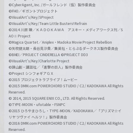
©CyberAgent, Inc. /ガールフレンド（仮）製作委員会
©FHO／ギガントプロジェクト
©VisualArt's/Key/SProject
©VisualArt's/Key/Team Little Busters! Refrain
©2014 川原 礫／ＫＡＤＯＫＡＷＡ アスキー・メディアワークス刊／S
AOⅡ Project
©Magica Quartet／Aniplex・Madoka Movie Project Rebellion
©矢吹健太朗・長谷見沙貴／集英社・とらぶるダークネス製作委員会
©BNEI／PROJECT CINDERELLA ©PROJECT DD3
©VisualArt's/Key/Charlotte Project
©諫山創・講談社／「進撃の巨人」製作委員会
©Project シンフォギアＧＸ
©2015 プロジェクトラブライブ！ムービー
©2015 DMM.com POWERCHORD STUDIO / C2 / KADOKAWA All Rights
Reserved.
© 2014, 2015 SQUARE ENIX CO., LTD. All Rights Reserved.
©TYPE-MOON・ufotable・FSNPC
©2015 ひろやまひろし・TYPE-MOON／KADOKAWA／「プリズマ☆イ
リヤ ツヴァイ ヘルツ！」製作委員会
©2016 DMM.com POWERCHORD STUDIO / C2 / KADOKAWA All Rights
Reserved.