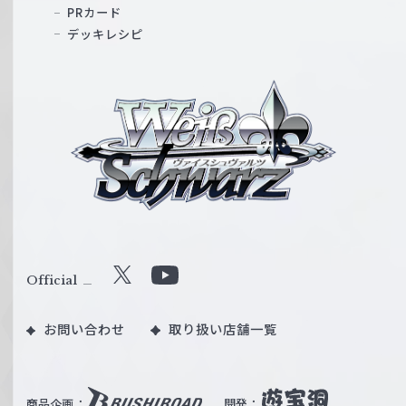
PRカード
デッキレシピ
ヴ
ァ
イ
ス
シ
ュ
ヴ
ァ
ル
Official
X
Y
ツ
o
｜
お問い合わせ
取り扱い店舗一覧
u
W
T
e
u
i
b
商品企画：
開発：