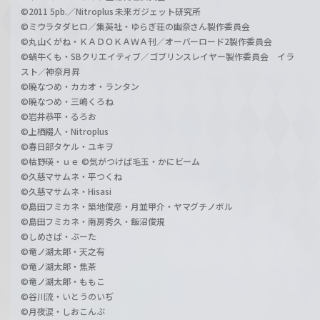
©2011 5pb.／Nitroplus 未来ガジェット研究所
©ミウラタダヒロ／集英社・ゆらぎ荘の幽奈さん製作委員会
©丸山くがね・ＫＡＤＯＫＡＷＡ刊／オーバーロード2製作委員会
©蝸牛くも・SBクリエイティブ／ゴブリンスレイヤー製作委員会 イラ
スト／神奈月昇
©暁なつめ・カカオ・ランタン
©暁なつめ・三嶋くろね
©岩井恭平・るろお
©上栖綴人・Nitroplus
©春日部タケル・ユキヲ
©枯野瑛・ｕｅ ©気がつけば毛玉・かにビーム
©久慈マサムネ・平つくね
©久慈マサムネ・Hisasi
©島田フミカネ・築地俊彦・月並甲介・ヤマグチノボル
©島田フミカネ・南房秀久・飯沼俊規
©しめさば・ぶーた
©竜ノ湖太郎・天之有
©竜ノ湖太郎・焦茶
©竜ノ湖太郎・ももこ
©谷川流・いとうのいぢ
©月夜涙・しおこんぶ