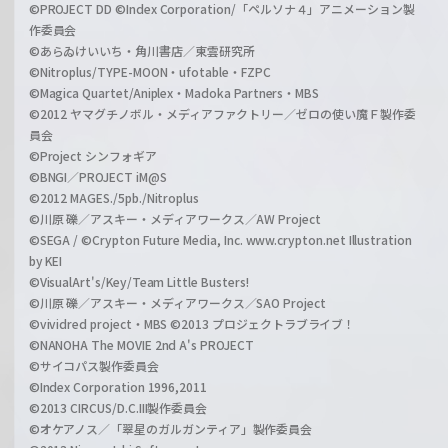
©PROJECT DD ©Index Corporation/「ペルソナ４」アニメーション製
作委員会
©あらゐけいいち・角川書店／東雲研究所
©Nitroplus/TYPE-MOON・ufotable・FZPC
©Magica Quartet/Aniplex・Madoka Partners・MBS
©2012 ヤマグチノボル・メディアファクトリー／ゼロの使い魔Ｆ製作委
員会
©Project シンフォギア
©BNGI／PROJECT iM@S
©2012 MAGES./5pb./Nitroplus
©川原 礫／アスキー・メディアワークス／AW Project
©SEGA / ©Crypton Future Media, Inc. www.crypton.net Illustration
by KEI
©VisualArt's/Key/Team Little Busters!
©川原 礫／アスキー・メディアワークス／SAO Project
©vividred project・MBS ©2013 プロジェクトラブライブ！
©NANOHA The MOVIE 2nd A's PROJECT
©サイコパス製作委員会
©Index Corporation 1996,2011
©2013 CIRCUS/D.C.III製作委員会
©オケアノス／「翠星のガルガンティア」製作委員会