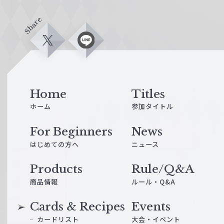
Share
X
L
i
n
e
Home
Titles
ホーム
参加タイトル
For Beginners
News
はじめての方へ
ニュース
Products
Rule/Q&A
商品情報
ルール・Q&A
Cards & Recipes
Events
カードリスト
大会・イベント