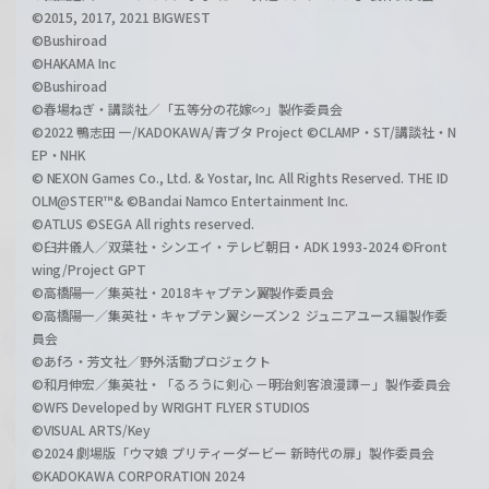
©2015, 2017, 2021 BIGWEST
©Bushiroad
©HAKAMA Inc
©Bushiroad
©春場ねぎ・講談社／「五等分の花嫁∽」製作委員会
©2022 鴨志田 一/KADOKAWA/青ブタ Project ©CLAMP・ST/講談社・N
EP・NHK
© NEXON Games Co., Ltd. & Yostar, Inc. All Rights Reserved. THE ID
OLM@STER™& ©Bandai Namco Entertainment Inc.
©ATLUS ©SEGA All rights reserved.
©臼井儀人／双葉社・シンエイ・テレビ朝日・ADK 1993-2024 ©Front
wing/Project GPT
©高橋陽一／集英社・2018キャプテン翼製作委員会
©高橋陽一／集英社・キャプテン翼シーズン２ ジュニアユース編製作委
員会
©あfろ・芳文社／野外活動プロジェクト
©和月伸宏／集英社・「るろうに剣心 －明治剣客浪漫譚－」製作委員会
©WFS Developed by WRIGHT FLYER STUDIOS
©VISUAL ARTS/Key
©2024 劇場版「ウマ娘 プリティーダービー 新時代の扉」製作委員会
©KADOKAWA CORPORATION 2024