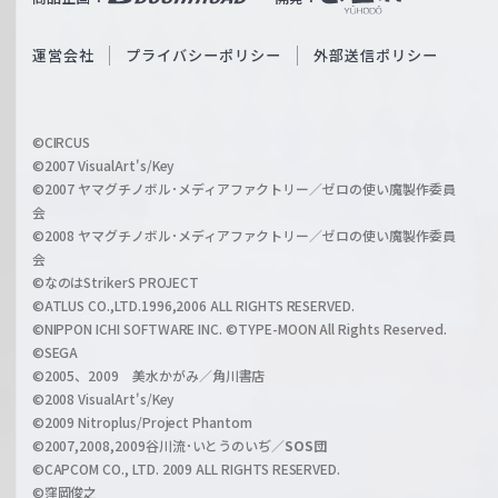
ß
e
S
O
運営会社
プライバシーポリシー
外部送信ポリシー
c
f
h
f
w
i
a
©CIRCUS
c
©2007 VisualArt's/Key
r
i
©2007 ヤマグチノボル･メディアファクトリー／ゼロの使い魔製作委員
z
会
a
©2008 ヤマグチノボル･メディアファクトリー／ゼロの使い魔製作委員
l
会
C
©なのはStrikerS PROJECT
h
©ATLUS CO.,LTD.1996,2006 ALL RIGHTS RESERVED.
a
©NIPPON ICHI SOFTWARE INC. ©TYPE-MOON All Rights Reserved.
n
©SEGA
©2005、2009 美水かがみ／角川書店
n
©2008 VisualArt's/Key
e
©2009 Nitroplus/Project Phantom
l
©2007,2008,2009谷川流･いとうのいぢ／
SOS団
©CAPCOM CO., LTD. 2009 ALL RIGHTS RESERVED.
©窪岡俊之