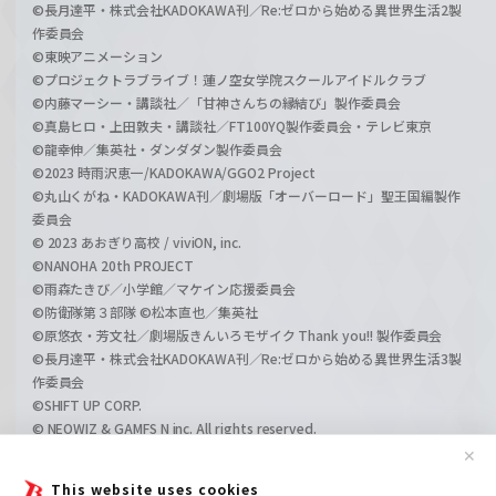
©長月達平・株式会社KADOKAWA刊／Re:ゼロから始める異世界生活2製
作委員会
©東映アニメーション
©プロジェクトラブライブ！蓮ノ空女学院スクールアイドルクラブ
©内藤マーシー・講談社／「甘神さんちの縁結び」製作委員会
©真島ヒロ・上田敦夫・講談社／FT100YQ製作委員会・テレビ東京
©龍幸伸／集英社・ダンダダン製作委員会
©2023 時雨沢恵一/KADOKAWA/GGO2 Project
©丸山くがね・KADOKAWA刊／劇場版「オーバーロード」聖王国編製作
委員会
© 2023 あおぎり高校 / viviON, inc.
©NANOHA 20th PROJECT
©雨森たきび／小学館／マケイン応援委員会
©防衛隊第３部隊 ©松本直也／集英社
©原悠衣・芳文社／劇場版きんいろモザイク Thank you!! 製作委員会
©長月達平・株式会社KADOKAWA刊／Re:ゼロから始める異世界生活3製
作委員会
©SHIFT UP CORP.
© NEOWIZ & GAMFS N inc. All rights reserved.
©ATLUS. ©SEGA.
✕
©GIRLS und PANZER Projekt
This website uses cookies