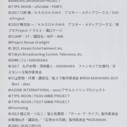
©NANOHA Detonation PROJECT
©TYPE-MOON・ufotable・FSNPC
©2017 川原 礫／ＫＡＤＯＫＡＷＡ アスキー・メディアワークス／SAO
-A Project
©2018 鴨志田 一／ＫＡＤＯＫＡＷＡ アスキー・メディアワークス／青
ブタ Project イラスト／溝口ケージ
©CLAMP・ST／講談社・NEP・NHK
©Project Revue Starlight
© 2021 Ateam Entertainment Inc.
©Tokyo Broadcasting System Television, Inc.
©DMM / C2 / KADOKAWA
©2017 丸戸史明・深崎暮人・KADOKAWA ファンタジア文庫刊／冴
えない♭な製作委員会
©川上泰樹・伏瀬・講談社／転スラ製作委員会 ©REKI KAWAHARA 2019
illust：abec
©AZONE INTERNATIONAL・acus/アサルトリリィプロジェクト
©TYPE-MOON / FGO6 ANIME PROJECT
©TYPE-MOON / FGO7 ANIME PROJECT
©Frontwing
©2013 橘公司・つなこ／富士見書房／「デート･ア･ライブ」製作委員会
©春場ねぎ・講談社／「五等分の花嫁」製作委員会 ®KODANSHA
©2001-2020 CIRCUS