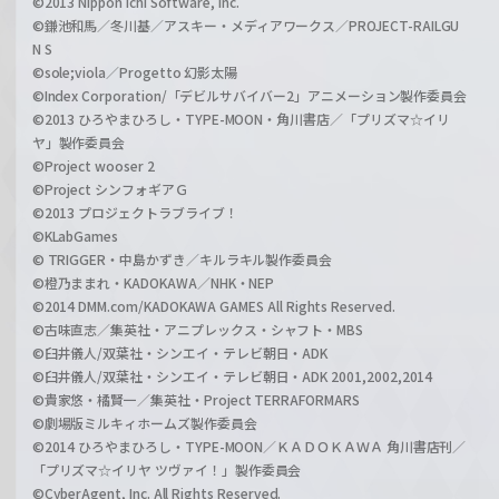
©2013 Nippon Ichi Software, Inc.
©鎌池和馬／冬川基／アスキー・メディアワークス／PROJECT-RAILGU
N S
©sole;viola／Progetto 幻影太陽
©Index Corporation/「デビルサバイバー2」アニメーション製作委員会
©2013 ひろやまひろし・TYPE-MOON・角川書店／「プリズマ☆イリ
ヤ」製作委員会
©Project wooser 2
©Project シンフォギアＧ
©2013 プロジェクトラブライブ！
©KLabGames
© TRIGGER・中島かずき／キルラキル製作委員会
©橙乃ままれ・KADOKAWA／NHK・NEP
©2014 DMM.com/KADOKAWA GAMES All Rights Reserved.
©古味直志／集英社・アニプレックス・シャフト・MBS
©臼井儀人/双葉社・シンエイ・テレビ朝日・ADK
©臼井儀人/双葉社・シンエイ・テレビ朝日・ADK 2001,2002,2014
©貴家悠・橘賢一／集英社・Project TERRAFORMARS
©劇場版ミルキィホームズ製作委員会
©2014 ひろやまひろし・TYPE-MOON／ＫＡＤＯＫＡＷＡ 角川書店刊／
「プリズマ☆イリヤ ツヴァイ！」製作委員会
©CyberAgent, Inc. All Rights Reserved.