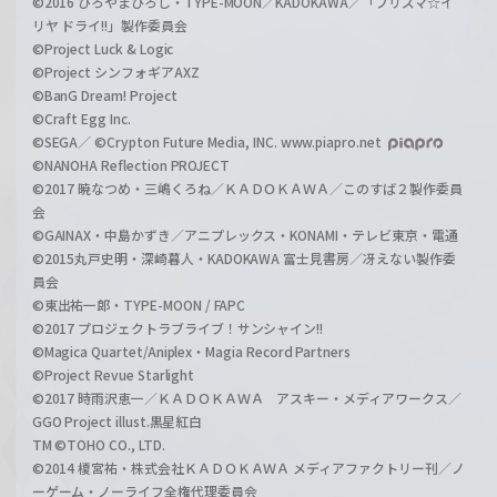
©2016 ひろやまひろし・TYPE-MOON／KADOKAWA／「プリズマ☆イ
リヤ ドライ!!」製作委員会
©Project Luck & Logic
©Project シンフォギアAXZ
©BanG Dream! Project
©Craft Egg Inc.
©SEGA／ ©Crypton Future Media, INC. www.piapro.net
©NANOHA Reflection PROJECT
©2017 暁なつめ・三嶋くろね／ＫＡＤＯＫＡＷＡ／このすば２製作委員
会
©GAINAX・中島かずき／アニプレックス・KONAMI・テレビ東京・電通
©2015丸戸史明・深崎暮人・KADOKAWA 富士見書房／冴えない製作委
員会
©東出祐一郎・TYPE-MOON / FAPC
©2017 プロジェクトラブライブ！サンシャイン!!
©Magica Quartet/Aniplex・Magia Record Partners
©Project Revue Starlight
©2017 時雨沢恵一／ＫＡＤＯＫＡＷＡ アスキー・メディアワークス／
GGO Project illust.黒星紅白
TM ©TOHO CO., LTD.
©2014 榎宮祐・株式会社ＫＡＤＯＫＡＷＡ メディアファクトリー刊／ノ
ーゲーム・ノーライフ全権代理委員会