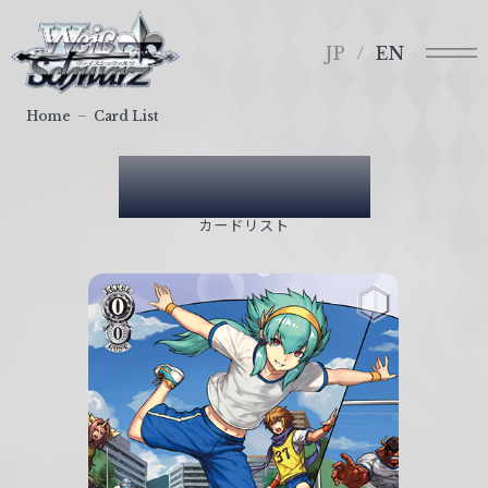
メ
ヴ
ニ
ァ
JP
EN
ュ
イ
ー
ス
Home
Card List
シ
ュ
Card List
ヴ
ァ
カードリスト
ル
ツ
｜
W
e
i
ß
S
c
h