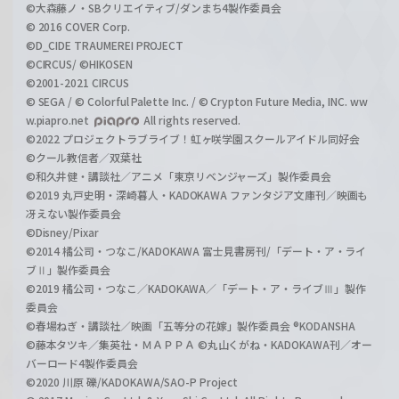
©大森藤ノ・SBクリエイティブ/ダンまち4製作委員会
© 2016 COVER Corp.
©D_CIDE TRAUMEREI PROJECT
©CIRCUS/ ©HIKOSEN
©2001-2021 CIRCUS
© SEGA / © Colorful Palette Inc. / © Crypton Future Media, INC. ww
w.piapro.net
All rights reserved.
©2022 プロジェクトラブライブ！虹ヶ咲学園スクールアイドル同好会
©クール教信者／双葉社
©和久井健・講談社／アニメ「東京リベンジャーズ」製作委員会
©2019 丸戸史明・深崎暮人・KADOKAWA ファンタジア文庫刊／映画も
冴えない製作委員会
©Disney/Pixar
©2014 橘公司・つなこ/KADOKAWA 富士見書房刊/「デート・ア・ライ
ブⅡ」製作委員会
©2019 橘公司・つなこ／KADOKAWA／「デート・ア・ライブⅢ」製作
委員会
©春場ねぎ・講談社／映画「五等分の花嫁」製作委員会 ®KODANSHA
©藤本タツキ／集英社・ＭＡＰＰＡ ©丸山くがね・KADOKAWA刊／オー
バーロード4製作委員会
©2020 川原 礫/KADOKAWA/SAO-P Project