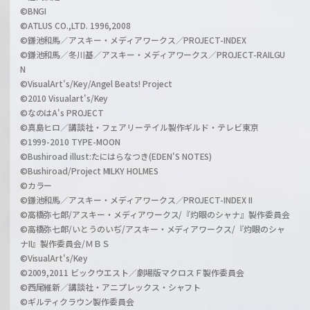
©BNGI
©ATLUS CO.,LTD. 1996,2008
©鎌池和馬／アスキー・メディアワークス／PROJECT-INDEX
©鎌池和馬／冬川基／アスキー・メディアワークス／PROJECT-RAILGU
N
©VisualArt's/Key/Angel Beats! Project
©2010 Visualart's/Key
©なのはA's PROJECT
©真島ヒロ／講談社・フェアリーテイル製作ギルド・テレビ東京
©1999-2010 TYPE-MOON
©Bushiroad illust:たにはらなつき(EDEN'S NOTES)
©Bushiroad/Project MILKY HOLMES
©カラー
©鎌池和馬／アスキー・メディアワークス／PROJECT-INDEX II
©高橋弥七郎/アスキー・メディアワークス/『灼眼のシャナ』製作委員会
©高橋弥七郎/いとうのいぢ/アスキー・メディアワークス/『灼眼のシャ
ナII』製作委員会/ＭＢＳ
©VisualArt's/Key
©2009,2011 ビックウエスト／劇場版マクロスＦ製作委員会
©西尾維新／講談社・アニプレックス・シャフト
©ギルティクラウン製作委員会