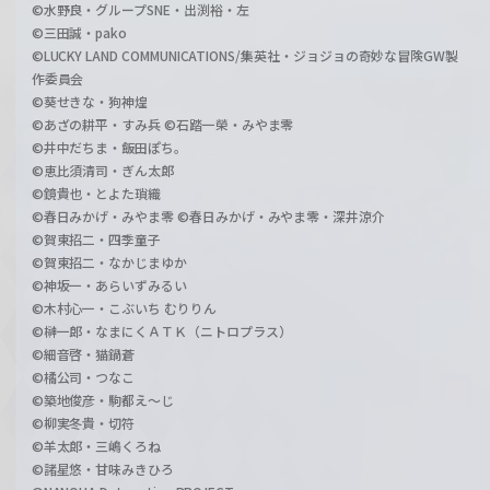
©水野良・グループSNE・出渕裕・左
©三田誠・pako
©LUCKY LAND COMMUNICATIONS/集英社・ジョジョの奇妙な冒険GW製
作委員会
©葵せきな・狗神煌
©あざの耕平・すみ兵 ©石踏一榮・みやま零
©井中だちま・飯田ぽち。
©恵比須清司・ぎん太郎
©鏡貴也・とよた瑣織
©春日みかげ・みやま零 ©春日みかげ・みやま零・深井涼介
©賀東招二・四季童子
©賀東招二・なかじまゆか
©神坂一・あらいずみるい
©木村心一・こぶいち むりりん
©榊一郎・なまにくＡＴＫ（ニトロプラス）
©細音啓・猫鍋蒼
©橘公司・つなこ
©築地俊彦・駒都え～じ
©柳実冬貴・切符
©羊太郎・三嶋くろね
©諸星悠・甘味みきひろ