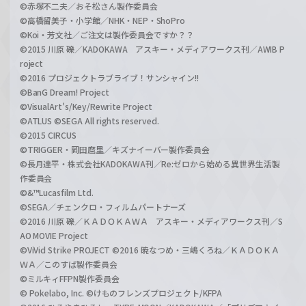
©赤塚不二夫／おそ松さん製作委員会
©高橋留美子・小学館／NHK・NEP・ShoPro
©Koi・芳文社／ご注文は製作委員会ですか？？
©2015 川原 礫／KADOKAWA アスキー・メディアワークス刊／AWIB P
roject
©2016 プロジェクトラブライブ！サンシャイン!!
©BanG Dream! Project
©VisualArt's/Key/Rewrite Project
©ATLUS ©SEGA All rights reserved.
©2015 CIRCUS
©TRIGGER・岡田麿里／キズナイーバー製作委員会
©長月達平・株式会社KADOKAWA刊／Re:ゼロから始める異世界生活製
作委員会
©&™Lucasfilm Ltd.
©SEGA／チェンクロ・フィルムパートナーズ
©2016 川原 礫／ＫＡＤＯＫＡＷＡ アスキー・メディアワークス刊／S
AO MOVIE Project
©ViVid Strike PROJECT ©2016 暁なつめ・三嶋くろね／ＫＡＤＯＫＡ
ＷＡ／このすば製作委員会
©ミルキィFFPN製作委員会
© Pokelabo, Inc. ©けものフレンズプロジェクト/KFPA