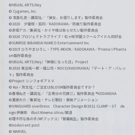
©VISUAL ARTS/Key
© Cygames, Inc.
© 宮島礼吏・講談社／「彼女、お借りします」製作委員会
©2020 夕蜜柑・狐印／KADOKAWA／防振り製作委員会
©赤坂アカ／集英社・かぐや様は告らせたい製作委員会
©2020 プロジェクトラブライブ！虹ヶ咲学園スクールアイドル同好会
©SUNRISE ©BANDAI NAMCO Entertainment Inc.
©2019 ひろやまひろし・TYPE-MOON／KADOKAWA／Prisma☆Phanta
sm製作委員会
©VISUAL ARTS/Key/「神様になった日」Project
©2020 東出祐一郎・橘公司・NOCO/KADOKAWA/「デート・ア・バレッ
ト」製作委員会
©Project シンフォギアＸＶ
© Koi・芳文社／ご注文はBLOOM製作委員会ですか？
©春場ねぎ・講談社／「五等分の花嫁∬」製作委員会 ®KODANSHA
©葦原大介／集英社・テレビ朝日・東映アニメーション
©VANGUARD overDress Character Design ©2021 CLAMP・ST de
sign:伊藤彰 illust:Kinema citrus/獣道
©理不尽な孫の手/MFブックス/「無職転生」製作委員会
©irodori ent post
© MARVEL