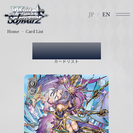
メ
ヴ
ニ
ァ
JP
EN
ュ
イ
ー
ス
Home
Card List
シ
ュ
Card List
ヴ
ァ
カードリスト
ル
ツ
｜
W
e
i
ß
S
c
h