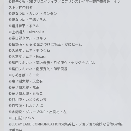
©蝸牛くも・SBクリエイティブ／ゴブリンスレイヤー製作委員会 イラ
スト／神奈月昇
©暁なつめ・カカオ・ランタン
©暁なつめ・三嶋くろね
©岩井恭平・るろお
©上栖綴人・Nitroplus
©春日部タケル・ユキヲ
©枯野瑛・ｕｅ ©気がつけば毛玉・かにビーム
©久慈マサムネ・平つくね
©久慈マサムネ・Hisasi
©島田フミカネ・築地俊彦・月並甲介・ヤマグチノボル
©島田フミカネ・南房秀久・飯沼俊規
©しめさば・ぶーた
©竜ノ湖太郎・天之有
©竜ノ湖太郎・焦茶
©竜ノ湖太郎・ももこ
©谷川流・いとうのいぢ
©月夜涙・しおこんぶ
©水野良・グループSNE・出渕裕・左
©三田誠・pako
©LUCKY LAND COMMUNICATIONS/集英社・ジョジョの奇妙な冒険GW製
作委員会