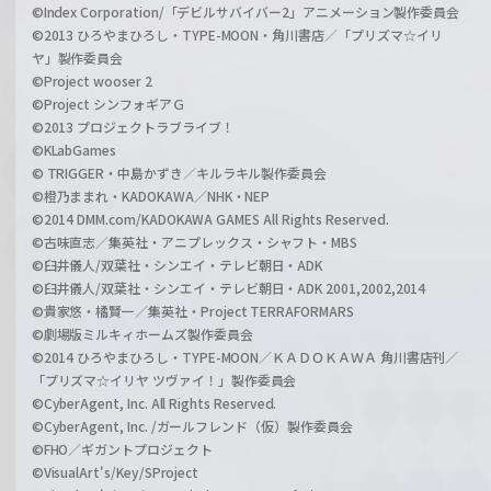
©Index Corporation/「デビルサバイバー2」アニメーション製作委員会
©2013 ひろやまひろし・TYPE-MOON・角川書店／「プリズマ☆イリ
ヤ」製作委員会
©Project wooser 2
©Project シンフォギアＧ
©2013 プロジェクトラブライブ！
©KLabGames
© TRIGGER・中島かずき／キルラキル製作委員会
©橙乃ままれ・KADOKAWA／NHK・NEP
©2014 DMM.com/KADOKAWA GAMES All Rights Reserved.
©古味直志／集英社・アニプレックス・シャフト・MBS
©臼井儀人/双葉社・シンエイ・テレビ朝日・ADK
©臼井儀人/双葉社・シンエイ・テレビ朝日・ADK 2001,2002,2014
©貴家悠・橘賢一／集英社・Project TERRAFORMARS
©劇場版ミルキィホームズ製作委員会
©2014 ひろやまひろし・TYPE-MOON／ＫＡＤＯＫＡＷＡ 角川書店刊／
「プリズマ☆イリヤ ツヴァイ！」製作委員会
©CyberAgent, Inc. All Rights Reserved.
©CyberAgent, Inc. /ガールフレンド（仮）製作委員会
©FHO／ギガントプロジェクト
©VisualArt's/Key/SProject