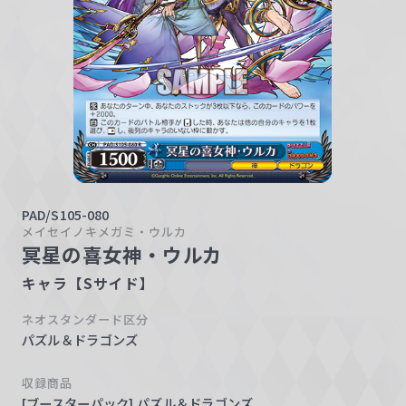
w
a
r
z
PAD/S105-080
メイセイノキメガミ・ウルカ
冥星の喜女神・ウルカ
キャラ【Sサイド】
ネオスタンダード区分
パズル＆ドラゴンズ
収録商品
[ブースターパック] パズル＆ドラゴンズ