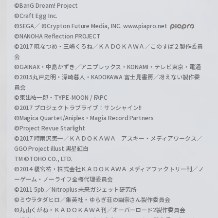
©BanG Dream! Project
©Craft Egg Inc.
©SEGA／ ©Crypton Future Media, INC. www.piapro.net
©NANOHA Reflection PROJECT
©2017 暁なつめ・三嶋くろね／ＫＡＤＯＫＡＷＡ／このすば２製作委員
会
©GAINAX・中島かずき／アニプレックス・KONAMI・テレビ東京・電通
©2015丸戸史明・深崎暮人・KADOKAWA 富士見書房／冴えない製作委
員会
©東出祐一郎・TYPE-MOON / FAPC
©2017 プロジェクトラブライブ！サンシャイン!!
©Magica Quartet/Aniplex・Magia Record Partners
©Project Revue Starlight
©2017 時雨沢恵一／ＫＡＤＯＫＡＷＡ アスキー・メディアワークス／
GGO Project illust.黒星紅白
TM ©TOHO CO., LTD.
©2014 榎宮祐・株式会社ＫＡＤＯＫＡＷＡ メディアファクトリー刊／ノ
ーゲーム・ノーライフ全権代理委員会
©2011 5pb.／Nitroplus 未来ガジェット研究所
©ミウラタダヒロ／集英社・ゆらぎ荘の幽奈さん製作委員会
©丸山くがね・ＫＡＤＯＫＡＷＡ刊／オーバーロード2製作委員会