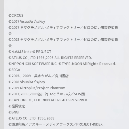
h
f
w
i
a
©CIRCUS
c
©2007 VisualArt's/Key
r
i
©2007 ヤマグチノボル･メディアファクトリー／ゼロの使い魔製作委員
z
会
a
©2008 ヤマグチノボル･メディアファクトリー／ゼロの使い魔製作委員
l
会
C
©なのはStrikerS PROJECT
h
©ATLUS CO.,LTD.1996,2006 ALL RIGHTS RESERVED.
a
©NIPPON ICHI SOFTWARE INC. ©TYPE-MOON All Rights Reserved.
n
©SEGA
©2005、2009 美水かがみ／角川書店
n
©2008 VisualArt's/Key
e
©2009 Nitroplus/Project Phantom
l
©2007,2008,2009谷川流･いとうのいぢ／
SOS団
©CAPCOM CO., LTD. 2009 ALL RIGHTS RESERVED.
©窪岡俊之
©BNGI
©ATLUS CO.,LTD. 1996,2008
©鎌池和馬／アスキー・メディアワークス／PROJECT-INDEX