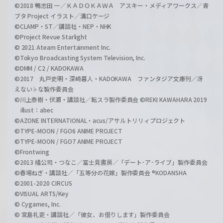
©2018 鴨志田 一／ＫＡＤＯＫＡＷＡ アスキー・メディアワークス／青
ブタ Project イラスト／溝口ケージ
©CLAMP・ST／講談社・NEP・NHK
©Project Revue Starlight
© 2021 Ateam Entertainment Inc.
©Tokyo Broadcasting System Television, Inc.
©DMM / C2 / KADOKAWA
©2017 丸戸史明・深崎暮人・KADOKAWA ファンタジア文庫刊／冴
えない♭な製作委員会
©川上泰樹・伏瀬・講談社／転スラ製作委員会 ©REKI KAWAHARA 2019
illust：abec
©AZONE INTERNATIONAL・acus/アサルトリリィプロジェクト
©TYPE-MOON / FGO6 ANIME PROJECT
©TYPE-MOON / FGO7 ANIME PROJECT
©Frontwing
©2013 橘公司・つなこ／富士見書房／「デート･ア･ライブ」製作委員会
©春場ねぎ・講談社／「五等分の花嫁」製作委員会 ®KODANSHA
©2001-2020 CIRCUS
©VISUAL ARTS/Key
© Cygames, Inc.
© 宮島礼吏・講談社／「彼女、お借りします」製作委員会