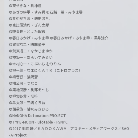
©葵せきな・狗神煌
©あざの耕平・すみ兵 ©石踏一榮・みやま零
©井中だちま・飯田ぽち。
©恵比須清司・ぎん太郎
©鏡貴也・とよた瑣織
©春日みかげ・みやま零 ©春日みかげ・みやま零・深井涼介
©賀東招二・四季童子
©賀東招二・なかじまゆか
©神坂一・あらいずみるい
©木村心一・こぶいち むりりん
©榊一郎・なまにくＡＴＫ（ニトロプラス）
©細音啓・猫鍋蒼
©橘公司・つなこ
©築地俊彦・駒都え～じ
©柳実冬貴・切符
©羊太郎・三嶋くろね
©諸星悠・甘味みきひろ
©NANOHA Detonation PROJECT
©TYPE-MOON・ufotable・FSNPC
©2017 川原 礫／ＫＡＤＯＫＡＷＡ アスキー・メディアワークス／SAO
-A Project