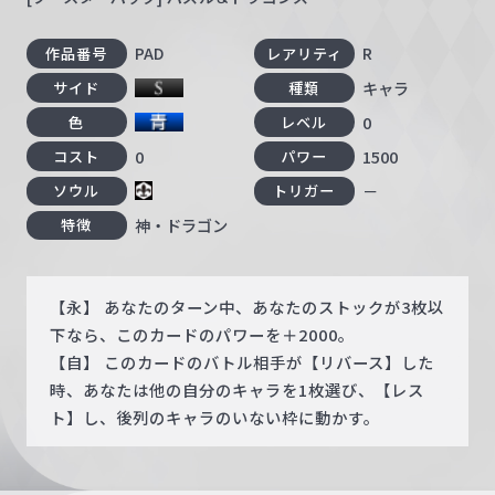
PAD
R
作品番号
レアリティ
キャラ
サイド
種類
0
色
レベル
0
1500
コスト
パワー
－
ソウル
トリガー
神・ドラゴン
特徴
【永】 あなたのターン中、あなたのストックが3枚以
下なら、このカードのパワーを＋2000。
【自】 このカードのバトル相手が【リバース】した
時、あなたは他の自分のキャラを1枚選び、【レス
ト】し、後列のキャラのいない枠に動かす。