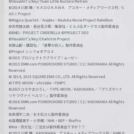
©VisualArt's/Key/Team Little Busters! Refrain
©2014 川原 礫／ＫＡＤＯＫＡＷＡ アスキー・メディアワークス刊／S
AOⅡ Project
©Magica Quartet／Aniplex・Madoka Movie Project Rebellion
©矢吹健太朗・長谷見沙貴／集英社・とらぶるダークネス製作委員会
©BNEI／PROJECT CINDERELLA ©PROJECT DD3
©VisualArt's/Key/Charlotte Project
©諫山創・講談社／「進撃の巨人」製作委員会
©Project シンフォギアＧＸ
©2015 プロジェクトラブライブ！ムービー
©2015 DMM.com POWERCHORD STUDIO / C2 / KADOKAWA All Rights
Reserved.
© 2014, 2015 SQUARE ENIX CO., LTD. All Rights Reserved.
©TYPE-MOON・ufotable・FSNPC
©2015 ひろやまひろし・TYPE-MOON／KADOKAWA／「プリズマ☆イ
リヤ ツヴァイ ヘルツ！」製作委員会
©2016 DMM.com POWERCHORD STUDIO / C2 / KADOKAWA All Rights
Reserved.
©赤塚不二夫／おそ松さん製作委員会
©高橋留美子・小学館／NHK・NEP・ShoPro
©Koi・芳文社／ご注文は製作委員会ですか？？
©2015 川原 礫／KADOKAWA アスキー・メディアワークス刊／AWIB P