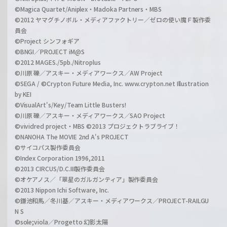
©Magica Quartet/Aniplex・Madoka Partners・MBS
©2012 ヤマグチノボル・メディアファクトリー／ゼロの使い魔Ｆ製作委
員会
©Project シンフォギア
©BNGI／PROJECT iM@S
©2012 MAGES./5pb./Nitroplus
©川原 礫／アスキー・メディアワークス／AW Project
©SEGA / ©Crypton Future Media, Inc. www.crypton.net Illustration
by KEI
©VisualArt's/Key/Team Little Busters!
©川原 礫／アスキー・メディアワークス／SAO Project
©vividred project・MBS ©2013 プロジェクトラブライブ！
©NANOHA The MOVIE 2nd A's PROJECT
©サイコパス製作委員会
©Index Corporation 1996,2011
©2013 CIRCUS/D.C.III製作委員会
©オケアノス／「翠星のガルガンティア」製作委員会
©2013 Nippon Ichi Software, Inc.
©鎌池和馬／冬川基／アスキー・メディアワークス／PROJECT-RAILGU
N S
©sole;viola／Progetto 幻影太陽