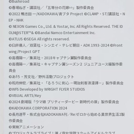
©Bushiroad
©春場ねぎ・講談社／「五等分の花嫁∽」製作委員会
©2022 鴨志田 一/KADOKAWA/青ブタ Project ©CLAMP・ST/講談社・N
EP・NHK
© NEXON Games Co., Ltd. & Yostar, Inc. All Rights Reserved. THE ID
OLM@STER™& ©Bandai Namco Entertainment Inc.
©ATLUS ©SEGA All rights reserved.
©臼井儀人／双葉社・シンエイ・テレビ朝日・ADK 1993-2024 ©Front
wing/Project GPT
©高橋陽一／集英社・2018キャプテン翼製作委員会
©高橋陽一／集英社・キャプテン翼シーズン２ ジュニアユース編製作委
員会
©あfろ・芳文社／野外活動プロジェクト
©和月伸宏／集英社・「るろうに剣心 －明治剣客浪漫譚－」製作委員会
©WFS Developed by WRIGHT FLYER STUDIOS
©VISUAL ARTS/Key
©2024 劇場版「ウマ娘 プリティーダービー 新時代の扉」製作委員会
©KADOKAWA CORPORATION 2024
©長月達平・株式会社KADOKAWA刊／Re:ゼロから始める異世界生活2製
作委員会
©東映アニメーション
©プロジェクトラブライブ！蓮ノ空女学院スクールアイドルクラブ