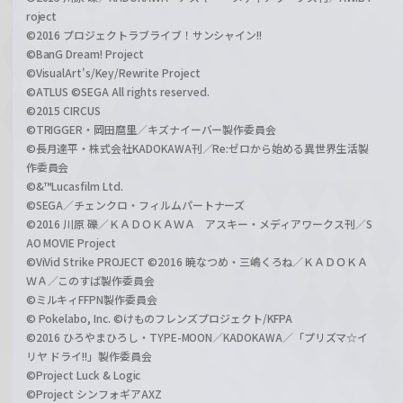
roject
©2016 プロジェクトラブライブ！サンシャイン!!
©BanG Dream! Project
©VisualArt's/Key/Rewrite Project
©ATLUS ©SEGA All rights reserved.
©2015 CIRCUS
©TRIGGER・岡田麿里／キズナイーバー製作委員会
©長月達平・株式会社KADOKAWA刊／Re:ゼロから始める異世界生活製
作委員会
©&™Lucasfilm Ltd.
©SEGA／チェンクロ・フィルムパートナーズ
©2016 川原 礫／ＫＡＤＯＫＡＷＡ アスキー・メディアワークス刊／S
AO MOVIE Project
©ViVid Strike PROJECT ©2016 暁なつめ・三嶋くろね／ＫＡＤＯＫＡ
ＷＡ／このすば製作委員会
©ミルキィFFPN製作委員会
© Pokelabo, Inc. ©けものフレンズプロジェクト/KFPA
©2016 ひろやまひろし・TYPE-MOON／KADOKAWA／「プリズマ☆イ
リヤ ドライ!!」製作委員会
©Project Luck & Logic
©Project シンフォギアAXZ