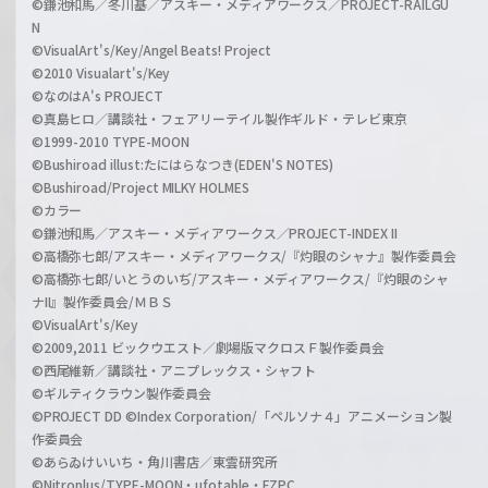
©鎌池和馬／冬川基／アスキー・メディアワークス／PROJECT-RAILGU
N
©VisualArt's/Key/Angel Beats! Project
©2010 Visualart's/Key
©なのはA's PROJECT
©真島ヒロ／講談社・フェアリーテイル製作ギルド・テレビ東京
©1999-2010 TYPE-MOON
©Bushiroad illust:たにはらなつき(EDEN'S NOTES)
©Bushiroad/Project MILKY HOLMES
©カラー
©鎌池和馬／アスキー・メディアワークス／PROJECT-INDEX II
©高橋弥七郎/アスキー・メディアワークス/『灼眼のシャナ』製作委員会
©高橋弥七郎/いとうのいぢ/アスキー・メディアワークス/『灼眼のシャ
ナII』製作委員会/ＭＢＳ
©VisualArt's/Key
©2009,2011 ビックウエスト／劇場版マクロスＦ製作委員会
©西尾維新／講談社・アニプレックス・シャフト
©ギルティクラウン製作委員会
©PROJECT DD ©Index Corporation/「ペルソナ４」アニメーション製
作委員会
©あらゐけいいち・角川書店／東雲研究所
©Nitroplus/TYPE-MOON・ufotable・FZPC