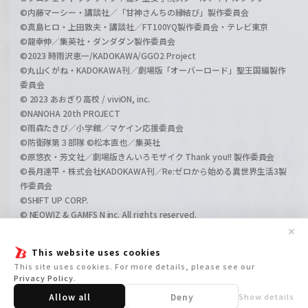
©内藤マーシー・講談社／「甘神さんちの縁結び」製作委員会
©真島ヒロ・上田敦夫・講談社／FT100YQ製作委員会・テレビ東京
©龍幸伸／集英社・ダンダダン製作委員会
©2023 時雨沢恵一/KADOKAWA/GGO2 Project
©丸山くがね・KADOKAWA刊／劇場版「オーバーロード」聖王国編製作
委員会
© 2023 あおぎり高校 / viviON, inc.
©NANOHA 20th PROJECT
©雨森たきび／小学館／マケイン応援委員会
©防衛隊第３部隊 ©松本直也／集英社
©原悠衣・芳文社／劇場版きんいろモザイク Thank you!! 製作委員会
©長月達平・株式会社KADOKAWA刊／Re:ゼロから始める異世界生活3製
作委員会
©SHIFT UP CORP.
© NEOWIZ & GAMFS N inc. All rights reserved.
©ATLUS. ©SEGA.
✕
©GIRLS und PANZER Projekt
This website uses cookies
©GIRLS und PANZER Film Projekt
This site uses cookies. For more details, please see our
©GIRLS und PANZER Finale Projekt
Privacy Policy
.
Allow all
Deny
Show details