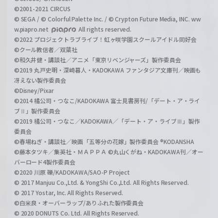
©2001-2021 CIRCUS
© SEGA / © Colorful Palette Inc. / © Crypton Future Media, INC. ww
w.piapro.net
All rights reserved.
©2022 プロジェクトラブライブ！虹ヶ咲学園スクールアイドル同好会
©クール教信者／双葉社
©和久井健・講談社／アニメ「東京リベンジャーズ」製作委員会
©2019 丸戸史明・深崎暮人・KADOKAWA ファンタジア文庫刊／映画も
冴えない製作委員会
©Disney/Pixar
©2014 橘公司・つなこ/KADOKAWA 富士見書房刊/「デート・ア・ライ
ブⅡ」製作委員会
©2019 橘公司・つなこ／KADOKAWA／「デート・ア・ライブⅢ」製作
委員会
©春場ねぎ・講談社／映画「五等分の花嫁」製作委員会 ®KODANSHA
©藤本タツキ／集英社・ＭＡＰＰＡ ©丸山くがね・KADOKAWA刊／オー
バーロード4製作委員会
©2020 川原 礫/KADOKAWA/SAO-P Project
© 2017 Manjuu Co.,Ltd. & YongShi Co.,Ltd. All Rights Reserved.
© 2017 Yostar, Inc. All Rights Reserved.
©白米良・オーバーラップ/ありふれた製作委員会
© 2020 DONUTS Co. Ltd. All Rights Reserved.