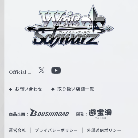
ヴ
ァ
イ
ス
シ
ュ
ヴ
ァ
ル
Official
X
Y
ツ
o
｜
お問い合わせ
取り扱い店舗一覧
u
W
T
e
u
i
b
商品企画：
開発：
ß
e
S
O
運営会社
プライバシーポリシー
外部送信ポリシー
c
f