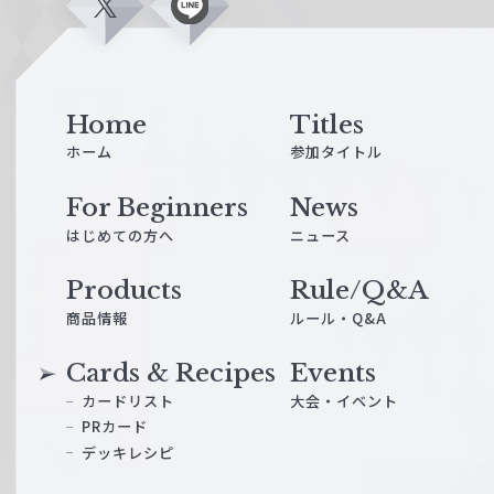
X
L
i
n
e
Home
Titles
ホーム
参加タイトル
For Beginners
News
はじめての方へ
ニュース
Products
Rule/Q&A
商品情報
ルール・Q&A
Cards & Recipes
Events
カードリスト
大会・イベント
PRカード
デッキレシピ