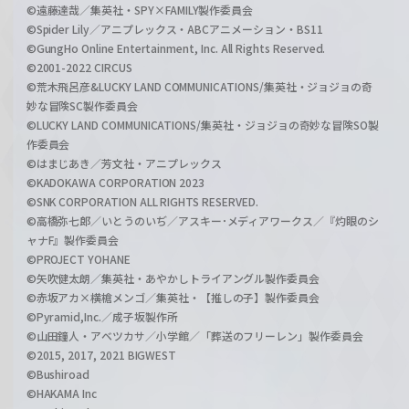
©遠藤達哉／集英社・SPY×FAMILY製作委員会
©Spider Lily／アニプレックス・ABCアニメーション・BS11
©GungHo Online Entertainment, Inc. All Rights Reserved.
©2001-2022 CIRCUS
©荒木飛呂彦&LUCKY LAND COMMUNICATIONS/集英社・ジョジョの奇
妙な冒険SC製作委員会
©LUCKY LAND COMMUNICATIONS/集英社・ジョジョの奇妙な冒険SO製
作委員会
©はまじあき／芳文社・アニプレックス
©KADOKAWA CORPORATION 2023
©SNK CORPORATION ALL RIGHTS RESERVED.
©高橋弥七郎／いとうのいぢ／アスキー･メディアワークス／『灼眼のシ
ャナF』製作委員会
©PROJECT YOHANE
©矢吹健太朗／集英社・あやかしトライアングル製作委員会
©赤坂アカ×横槍メンゴ／集英社・【推しの子】製作委員会
©Pyramid,Inc.／成子坂製作所
©山田鐘人・アベツカサ／小学館／「葬送のフリーレン」製作委員会
©2015, 2017, 2021 BIGWEST
©Bushiroad
©HAKAMA Inc