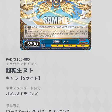
w
a
r
z
PAD/S105-095
チョウテンセイヌト
超転生ヌト
キャラ【Sサイド】
ネオスタンダード区分
パズル＆ドラゴンズ
収録商品
[ブースターパック] パズル＆ドラゴンズ