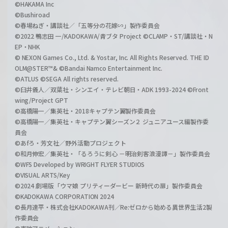
©HAKAMA Inc
©Bushiroad
©春場ねぎ・講談社／「五等分の花嫁∽」製作委員会
©2022 鴨志田 一/KADOKAWA/青ブタ Project ©CLAMP・ST/講談社・N
EP・NHK
© NEXON Games Co., Ltd. & Yostar, Inc. All Rights Reserved. THE ID
OLM@STER™& ©Bandai Namco Entertainment Inc.
©ATLUS ©SEGA All rights reserved.
©臼井儀人／双葉社・シンエイ・テレビ朝日・ADK 1993-2024 ©Front
wing/Project GPT
©高橋陽一／集英社・2018キャプテン翼製作委員会
©高橋陽一／集英社・キャプテン翼シーズン２ ジュニアユース編製作委
員会
©あfろ・芳文社／野外活動プロジェクト
©和月伸宏／集英社・「るろうに剣心 －明治剣客浪漫譚－」製作委員会
©WFS Developed by WRIGHT FLYER STUDIOS
©VISUAL ARTS/Key
©2024 劇場版「ウマ娘 プリティーダービー 新時代の扉」製作委員会
©KADOKAWA CORPORATION 2024
©長月達平・株式会社KADOKAWA刊／Re:ゼロから始める異世界生活2製
作委員会