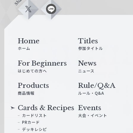
Share
X
L
i
n
e
Home
Titles
ホーム
参加タイトル
For Beginners
News
はじめての方へ
ニュース
Products
Rule/Q&A
商品情報
ルール・Q&A
Cards & Recipes
Events
カードリスト
大会・イベント
PRカード
デッキレシピ