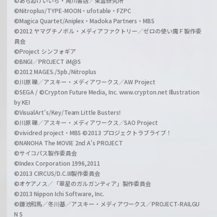
©あらゐけいいち・角川書店／東雲研究所
©Nitroplus/TYPE-MOON・ufotable・FZPC
©Magica Quartet/Aniplex・Madoka Partners・MBS
©2012 ヤマグチノボル・メディアファクトリー／ゼロの使い魔Ｆ製作委
員会
©Project シンフォギア
©BNGI／PROJECT iM@S
©2012 MAGES./5pb./Nitroplus
©川原 礫／アスキー・メディアワークス／AW Project
©SEGA / ©Crypton Future Media, Inc. www.crypton.net Illustration
by KEI
©VisualArt's/Key/Team Little Busters!
©川原 礫／アスキー・メディアワークス／SAO Project
©vividred project・MBS ©2013 プロジェクトラブライブ！
©NANOHA The MOVIE 2nd A's PROJECT
©サイコパス製作委員会
©Index Corporation 1996,2011
©2013 CIRCUS/D.C.III製作委員会
©オケアノス／「翠星のガルガンティア」製作委員会
©2013 Nippon Ichi Software, Inc.
©鎌池和馬／冬川基／アスキー・メディアワークス／PROJECT-RAILGU
N S