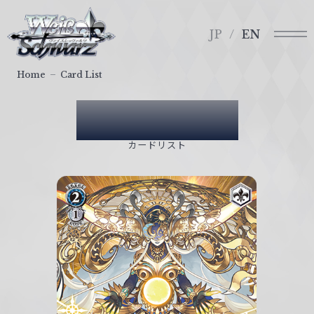
メ
ヴ
ニ
ァ
JP
EN
ュ
イ
ー
ス
Home
Card List
シ
ュ
Card List
ヴ
ァ
カードリスト
ル
ツ
｜
W
e
i
ß
S
c
h