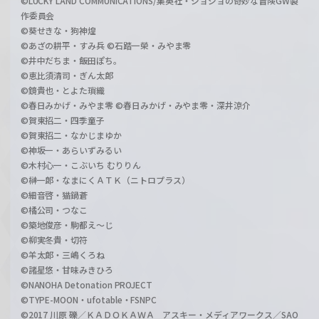
©LUCKY LAND COMMUNICATIONS/集英社・ジョジョの奇妙な冒険GW製
作委員会
©葵せきな・狗神煌
©あざの耕平・すみ兵 ©石踏一榮・みやま零
©井中だちま・飯田ぽち。
©恵比須清司・ぎん太郎
©鏡貴也・とよた瑣織
©春日みかげ・みやま零 ©春日みかげ・みやま零・深井涼介
©賀東招二・四季童子
©賀東招二・なかじまゆか
©神坂一・あらいずみるい
©木村心一・こぶいち むりりん
©榊一郎・なまにくＡＴＫ（ニトロプラス）
©細音啓・猫鍋蒼
©橘公司・つなこ
©築地俊彦・駒都え～じ
©柳実冬貴・切符
©羊太郎・三嶋くろね
©諸星悠・甘味みきひろ
©NANOHA Detonation PROJECT
©TYPE-MOON・ufotable・FSNPC
©2017 川原 礫／ＫＡＤＯＫＡＷＡ アスキー・メディアワークス／SAO