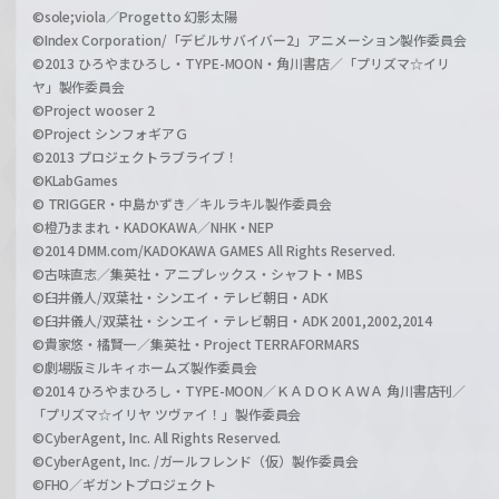
©sole;viola／Progetto 幻影太陽
©Index Corporation/「デビルサバイバー2」アニメーション製作委員会
©2013 ひろやまひろし・TYPE-MOON・角川書店／「プリズマ☆イリ
ヤ」製作委員会
©Project wooser 2
©Project シンフォギアＧ
©2013 プロジェクトラブライブ！
©KLabGames
© TRIGGER・中島かずき／キルラキル製作委員会
©橙乃ままれ・KADOKAWA／NHK・NEP
©2014 DMM.com/KADOKAWA GAMES All Rights Reserved.
©古味直志／集英社・アニプレックス・シャフト・MBS
©臼井儀人/双葉社・シンエイ・テレビ朝日・ADK
©臼井儀人/双葉社・シンエイ・テレビ朝日・ADK 2001,2002,2014
©貴家悠・橘賢一／集英社・Project TERRAFORMARS
©劇場版ミルキィホームズ製作委員会
©2014 ひろやまひろし・TYPE-MOON／ＫＡＤＯＫＡＷＡ 角川書店刊／
「プリズマ☆イリヤ ツヴァイ！」製作委員会
©CyberAgent, Inc. All Rights Reserved.
©CyberAgent, Inc. /ガールフレンド（仮）製作委員会
©FHO／ギガントプロジェクト