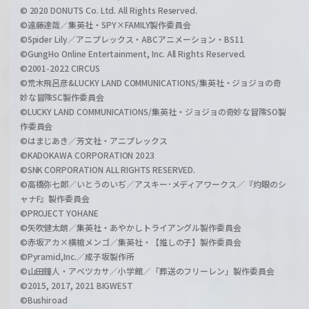
© 2020 DONUTS Co. Ltd. All Rights Reserved.
©遠藤達哉／集英社・SPY×FAMILY製作委員会
©Spider Lily／アニプレックス・ABCアニメーション・BS11
©GungHo Online Entertainment, Inc. All Rights Reserved.
©2001-2022 CIRCUS
©荒木飛呂彦&LUCKY LAND COMMUNICATIONS/集英社・ジョジョの奇
妙な冒険SC製作委員会
©LUCKY LAND COMMUNICATIONS/集英社・ジョジョの奇妙な冒険SO製
作委員会
©はまじあき／芳文社・アニプレックス
©KADOKAWA CORPORATION 2023
©SNK CORPORATION ALL RIGHTS RESERVED.
©高橋弥七郎／いとうのいぢ／アスキー･メディアワークス／『灼眼のシ
ャナF』製作委員会
©PROJECT YOHANE
©矢吹健太朗／集英社・あやかしトライアングル製作委員会
©赤坂アカ×横槍メンゴ／集英社・【推しの子】製作委員会
©Pyramid,Inc.／成子坂製作所
©山田鐘人・アベツカサ／小学館／「葬送のフリーレン」製作委員会
©2015, 2017, 2021 BIGWEST
©Bushiroad