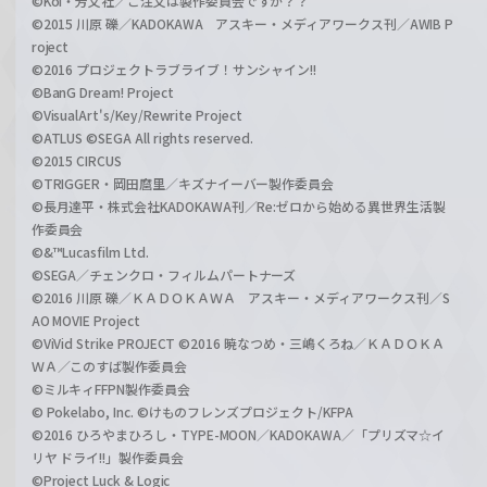
©Koi・芳文社／ご注文は製作委員会ですか？？
©2015 川原 礫／KADOKAWA アスキー・メディアワークス刊／AWIB P
roject
©2016 プロジェクトラブライブ！サンシャイン!!
©BanG Dream! Project
©VisualArt's/Key/Rewrite Project
©ATLUS ©SEGA All rights reserved.
©2015 CIRCUS
©TRIGGER・岡田麿里／キズナイーバー製作委員会
©長月達平・株式会社KADOKAWA刊／Re:ゼロから始める異世界生活製
作委員会
©&™Lucasfilm Ltd.
©SEGA／チェンクロ・フィルムパートナーズ
©2016 川原 礫／ＫＡＤＯＫＡＷＡ アスキー・メディアワークス刊／S
AO MOVIE Project
©ViVid Strike PROJECT ©2016 暁なつめ・三嶋くろね／ＫＡＤＯＫＡ
ＷＡ／このすば製作委員会
©ミルキィFFPN製作委員会
© Pokelabo, Inc. ©けものフレンズプロジェクト/KFPA
©2016 ひろやまひろし・TYPE-MOON／KADOKAWA／「プリズマ☆イ
リヤ ドライ!!」製作委員会
©Project Luck & Logic