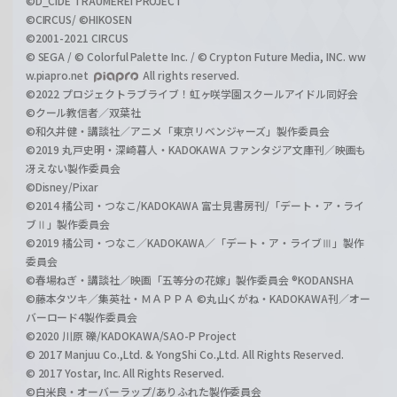
©D_CIDE TRAUMEREI PROJECT
©CIRCUS/ ©HIKOSEN
©2001-2021 CIRCUS
© SEGA / © Colorful Palette Inc. / © Crypton Future Media, INC. ww
w.piapro.net
All rights reserved.
©2022 プロジェクトラブライブ！虹ヶ咲学園スクールアイドル同好会
©クール教信者／双葉社
©和久井健・講談社／アニメ「東京リベンジャーズ」製作委員会
©2019 丸戸史明・深崎暮人・KADOKAWA ファンタジア文庫刊／映画も
冴えない製作委員会
©Disney/Pixar
©2014 橘公司・つなこ/KADOKAWA 富士見書房刊/「デート・ア・ライ
ブⅡ」製作委員会
©2019 橘公司・つなこ／KADOKAWA／「デート・ア・ライブⅢ」製作
委員会
©春場ねぎ・講談社／映画「五等分の花嫁」製作委員会 ®KODANSHA
©藤本タツキ／集英社・ＭＡＰＰＡ ©丸山くがね・KADOKAWA刊／オー
バーロード4製作委員会
©2020 川原 礫/KADOKAWA/SAO-P Project
© 2017 Manjuu Co.,Ltd. & YongShi Co.,Ltd. All Rights Reserved.
© 2017 Yostar, Inc. All Rights Reserved.
©白米良・オーバーラップ/ありふれた製作委員会