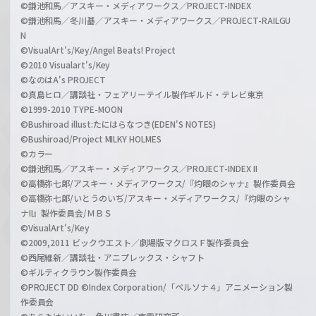
©鎌池和馬／アスキー・メディアワークス／PROJECT-INDEX
©鎌池和馬／冬川基／アスキー・メディアワークス／PROJECT-RAILGU
N
©VisualArt's/Key/Angel Beats! Project
©2010 Visualart's/Key
©なのはA's PROJECT
©真島ヒロ／講談社・フェアリーテイル製作ギルド・テレビ東京
©1999-2010 TYPE-MOON
©Bushiroad illust:たにはらなつき(EDEN'S NOTES)
©Bushiroad/Project MILKY HOLMES
©カラー
©鎌池和馬／アスキー・メディアワークス／PROJECT-INDEX II
©高橋弥七郎/アスキー・メディアワークス/『灼眼のシャナ』製作委員会
©高橋弥七郎/いとうのいぢ/アスキー・メディアワークス/『灼眼のシャ
ナII』製作委員会/ＭＢＳ
©VisualArt's/Key
©2009,2011 ビックウエスト／劇場版マクロスＦ製作委員会
©西尾維新／講談社・アニプレックス・シャフト
©ギルティクラウン製作委員会
©PROJECT DD ©Index Corporation/「ペルソナ４」アニメーション製
作委員会