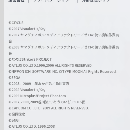
c
f
h
f
w
i
a
©CIRCUS
c
©2007 VisualArt's/Key
r
i
©2007 ヤマグチノボル･メディアファクトリー／ゼロの使い魔製作委員
z
会
a
©2008 ヤマグチノボル･メディアファクトリー／ゼロの使い魔製作委員
l
会
C
©なのはStrikerS PROJECT
h
©ATLUS CO.,LTD.1996,2006 ALL RIGHTS RESERVED.
a
©NIPPON ICHI SOFTWARE INC. ©TYPE-MOON All Rights Reserved.
n
©SEGA
©2005、2009 美水かがみ／角川書店
n
©2008 VisualArt's/Key
e
©2009 Nitroplus/Project Phantom
l
©2007,2008,2009谷川流･いとうのいぢ／
SOS団
©CAPCOM CO., LTD. 2009 ALL RIGHTS RESERVED.
©窪岡俊之
©BNGI
©ATLUS CO.,LTD. 1996,2008