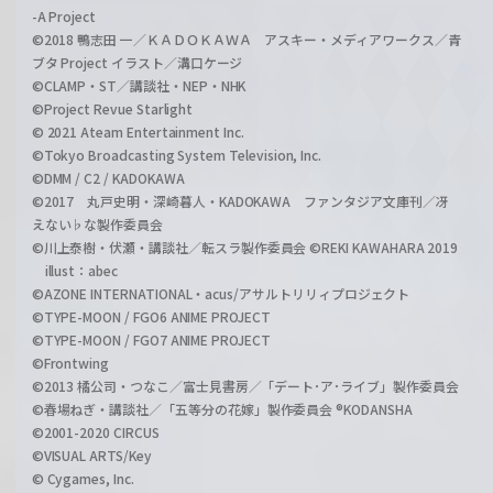
-A Project
©2018 鴨志田 一／ＫＡＤＯＫＡＷＡ アスキー・メディアワークス／青
ブタ Project イラスト／溝口ケージ
©CLAMP・ST／講談社・NEP・NHK
©Project Revue Starlight
© 2021 Ateam Entertainment Inc.
©Tokyo Broadcasting System Television, Inc.
©DMM / C2 / KADOKAWA
©2017 丸戸史明・深崎暮人・KADOKAWA ファンタジア文庫刊／冴
えない♭な製作委員会
©川上泰樹・伏瀬・講談社／転スラ製作委員会 ©REKI KAWAHARA 2019
illust：abec
©AZONE INTERNATIONAL・acus/アサルトリリィプロジェクト
©TYPE-MOON / FGO6 ANIME PROJECT
©TYPE-MOON / FGO7 ANIME PROJECT
©Frontwing
©2013 橘公司・つなこ／富士見書房／「デート･ア･ライブ」製作委員会
©春場ねぎ・講談社／「五等分の花嫁」製作委員会 ®KODANSHA
©2001-2020 CIRCUS
©VISUAL ARTS/Key
© Cygames, Inc.