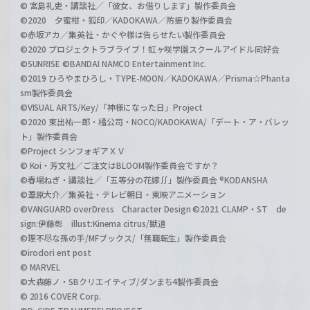
© 宮島礼吏・講談社／「彼女、お借りします」製作委員会
©2020 夕蜜柑・狐印／KADOKAWA／防振り製作委員会
©赤坂アカ／集英社・かぐや様は告らせたい製作委員会
©2020 プロジェクトラブライブ！虹ヶ咲学園スクールアイドル同好会
©SUNRISE ©BANDAI NAMCO Entertainment Inc.
©2019 ひろやまひろし・TYPE-MOON／KADOKAWA／Prisma☆Phanta
sm製作委員会
©VISUAL ARTS/Key/「神様になった日」Project
©2020 東出祐一郎・橘公司・NOCO/KADOKAWA/「デート・ア・バレッ
ト」製作委員会
©Project シンフォギアＸＶ
© Koi・芳文社／ご注文はBLOOM製作委員会ですか？
©春場ねぎ・講談社／「五等分の花嫁∬」製作委員会 ®KODANSHA
©葦原大介／集英社・テレビ朝日・東映アニメーション
©VANGUARD overDress Character Design ©2021 CLAMP・ST de
sign:伊藤彰 illust:Kinema citrus/獣道
©理不尽な孫の手/MFブックス/「無職転生」製作委員会
©irodori ent post
© MARVEL
©大森藤ノ・SBクリエイティブ/ダンまち4製作委員会
© 2016 COVER Corp.