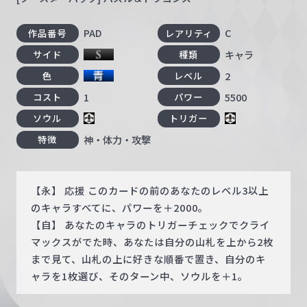
PAD
C
作品番号
レアリティ
キャラ
サイド
種類
2
色
レベル
1
5500
コスト
パワー
ソウル
トリガー
神・体力・攻撃
特徴
【永】 応援 このカードの前のあなたのレベル3以上
のキャラすべてに、パワーを＋2000。
【自】 あなたのキャラのトリガーチェックでクライ
マックスがでた時、あなたは自分の山札を上から2枚
まで見て、山札の上に好きな順番で置き、自分のキ
ャラを1枚選び、そのターン中、ソウルを＋1。