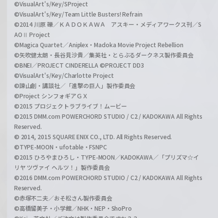
©VisualArt's/Key/SProject
©VisualArt's/Key/Team Little Busters! Refrain
©2014 川原 礫／ＫＡＤＯＫＡＷＡ アスキー・メディアワークス刊／S
AOⅡ Project
©Magica Quartet／Aniplex・Madoka Movie Project Rebellion
©矢吹健太朗・長谷見沙貴／集英社・とらぶるダークネス製作委員会
©BNEI／PROJECT CINDERELLA ©PROJECT DD3
©VisualArt's/Key/Charlotte Project
©諫山創・講談社／「進撃の巨人」製作委員会
©Project シンフォギアＧＸ
©2015 プロジェクトラブライブ！ムービー
©2015 DMM.com POWERCHORD STUDIO / C2 / KADOKAWA All Rights
Reserved.
© 2014, 2015 SQUARE ENIX CO., LTD. All Rights Reserved.
©TYPE-MOON・ufotable・FSNPC
©2015 ひろやまひろし・TYPE-MOON／KADOKAWA／「プリズマ☆イ
リヤ ツヴァイ ヘルツ！」製作委員会
©2016 DMM.com POWERCHORD STUDIO / C2 / KADOKAWA All Rights
Reserved.
©赤塚不二夫／おそ松さん製作委員会
©高橋留美子・小学館／NHK・NEP・ShoPro