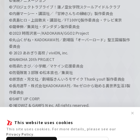
©東映アニメーション
©プロジェクトラブライブ！蓮ノ空女学院スクールアイドルクラブ
©内藤マーシー・講談社／「甘神さんちの縁結び」製作委員会
©真島ヒロ・上田敦夫・講談社／FT100YQ製作委員会・テレビ東京
©龍幸伸／集英社・ダンダダン製作委員会
©2023 時雨沢恵一/KADOKAWA/GGO2 Project
©丸山くがね・KADOKAWA刊／劇場版「オーバーロード」聖王国編製作
委員会
© 2023 あおぎり高校 / viviON, inc.
©NANOHA 20th PROJECT
©雨森たきび／小学館／マケイン応援委員会
©防衛隊第３部隊 ©松本直也／集英社
©原悠衣・芳文社／劇場版きんいろモザイク Thank you!! 製作委員会
©長月達平・株式会社KADOKAWA刊／Re:ゼロから始める異世界生活3製
作委員会
©SHIFT UP CORP.
© NEOWIZ & GAMFS N inc. All rights reserved.
©ATLUS. ©SEGA.
✕
©GIRLS und PANZER Projekt
This website uses cookies
©GIRLS und PANZER Film Projekt
This site uses cookies. For more details, please see our
©GIRLS und PANZER Finale Projekt
Privacy Policy
.