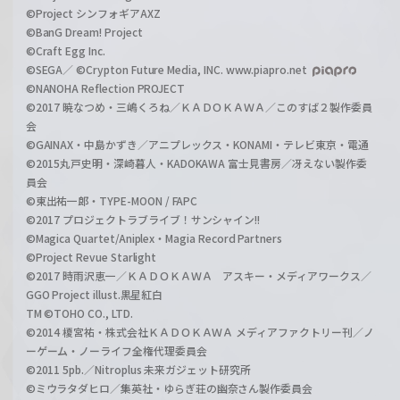
©Project シンフォギアAXZ
©BanG Dream! Project
©Craft Egg Inc.
©SEGA／ ©Crypton Future Media, INC. www.piapro.net
©NANOHA Reflection PROJECT
©2017 暁なつめ・三嶋くろね／ＫＡＤＯＫＡＷＡ／このすば２製作委員
会
©GAINAX・中島かずき／アニプレックス・KONAMI・テレビ東京・電通
©2015丸戸史明・深崎暮人・KADOKAWA 富士見書房／冴えない製作委
員会
©東出祐一郎・TYPE-MOON / FAPC
©2017 プロジェクトラブライブ！サンシャイン!!
©Magica Quartet/Aniplex・Magia Record Partners
©Project Revue Starlight
©2017 時雨沢恵一／ＫＡＤＯＫＡＷＡ アスキー・メディアワークス／
GGO Project illust.黒星紅白
TM ©TOHO CO., LTD.
©2014 榎宮祐・株式会社ＫＡＤＯＫＡＷＡ メディアファクトリー刊／ノ
ーゲーム・ノーライフ全権代理委員会
©2011 5pb.／Nitroplus 未来ガジェット研究所
©ミウラタダヒロ／集英社・ゆらぎ荘の幽奈さん製作委員会