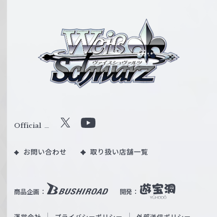
ヴ
ァ
イ
ス
シ
ュ
ヴ
ァ
ル
Official
X
Y
ツ
o
｜
お問い合わせ
取り扱い店舗一覧
u
W
T
e
u
i
b
商品企画：
開発：
ß
e
S
O
運営会社
プライバシーポリシー
外部送信ポリシー