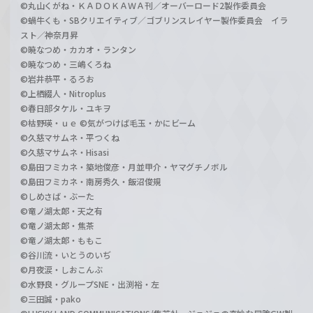
©丸山くがね・ＫＡＤＯＫＡＷＡ刊／オーバーロード2製作委員会
©蝸牛くも・SBクリエイティブ／ゴブリンスレイヤー製作委員会 イラ
スト／神奈月昇
©暁なつめ・カカオ・ランタン
©暁なつめ・三嶋くろね
©岩井恭平・るろお
©上栖綴人・Nitroplus
©春日部タケル・ユキヲ
©枯野瑛・ｕｅ ©気がつけば毛玉・かにビーム
©久慈マサムネ・平つくね
©久慈マサムネ・Hisasi
©島田フミカネ・築地俊彦・月並甲介・ヤマグチノボル
©島田フミカネ・南房秀久・飯沼俊規
©しめさば・ぶーた
©竜ノ湖太郎・天之有
©竜ノ湖太郎・焦茶
©竜ノ湖太郎・ももこ
©谷川流・いとうのいぢ
©月夜涙・しおこんぶ
©水野良・グループSNE・出渕裕・左
©三田誠・pako