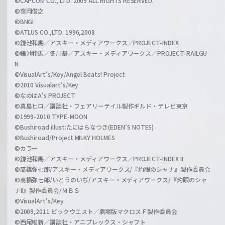
©CAPCOM CO., LTD. 2009 ALL RIGHTS RESERVED.
©窪岡俊之
©BNGI
©ATLUS CO.,LTD. 1996,2008
©鎌池和馬／アスキー・メディアワークス／PROJECT-INDEX
©鎌池和馬／冬川基／アスキー・メディアワークス／PROJECT-RAILGU
N
©VisualArt's/Key/Angel Beats! Project
©2010 Visualart's/Key
©なのはA's PROJECT
©真島ヒロ／講談社・フェアリーテイル製作ギルド・テレビ東京
©1999-2010 TYPE-MOON
©Bushiroad illust:たにはらなつき(EDEN'S NOTES)
©Bushiroad/Project MILKY HOLMES
©カラー
©鎌池和馬／アスキー・メディアワークス／PROJECT-INDEX II
©高橋弥七郎/アスキー・メディアワークス/『灼眼のシャナ』製作委員会
©高橋弥七郎/いとうのいぢ/アスキー・メディアワークス/『灼眼のシャ
ナII』製作委員会/ＭＢＳ
©VisualArt's/Key
©2009,2011 ビックウエスト／劇場版マクロスＦ製作委員会
©西尾維新／講談社・アニプレックス・シャフト