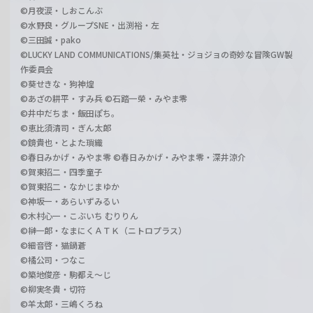
©月夜涙・しおこんぶ
©水野良・グループSNE・出渕裕・左
©三田誠・pako
©LUCKY LAND COMMUNICATIONS/集英社・ジョジョの奇妙な冒険GW製
作委員会
©葵せきな・狗神煌
©あざの耕平・すみ兵 ©石踏一榮・みやま零
©井中だちま・飯田ぽち。
©恵比須清司・ぎん太郎
©鏡貴也・とよた瑣織
©春日みかげ・みやま零 ©春日みかげ・みやま零・深井涼介
©賀東招二・四季童子
©賀東招二・なかじまゆか
©神坂一・あらいずみるい
©木村心一・こぶいち むりりん
©榊一郎・なまにくＡＴＫ（ニトロプラス）
©細音啓・猫鍋蒼
©橘公司・つなこ
©築地俊彦・駒都え～じ
©柳実冬貴・切符
©羊太郎・三嶋くろね