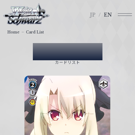
メ
ヴ
ニ
ァ
JP
EN
ュ
イ
ー
ス
Home
Card List
シ
ュ
Card List
ヴ
ァ
カードリスト
ル
ツ
｜
W
e
i
ß
S
c
h