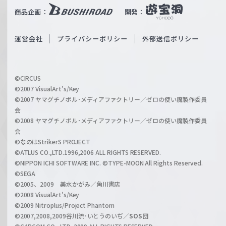
i
b
商品企画：
開発：
ß
e
S
O
運営会社
プライバシーポリシー
外部送信ポリシー
c
f
h
f
w
i
a
©CIRCUS
c
©2007 VisualArt's/Key
r
i
©2007 ヤマグチノボル･メディアファクトリー／ゼロの使い魔製作委員
z
会
a
©2008 ヤマグチノボル･メディアファクトリー／ゼロの使い魔製作委員
l
会
C
©なのはStrikerS PROJECT
h
©ATLUS CO.,LTD.1996,2006 ALL RIGHTS RESERVED.
a
©NIPPON ICHI SOFTWARE INC. ©TYPE-MOON All Rights Reserved.
n
©SEGA
©2005、2009 美水かがみ／角川書店
n
©2008 VisualArt's/Key
e
©2009 Nitroplus/Project Phantom
l
©2007,2008,2009谷川流･いとうのいぢ／
SOS団