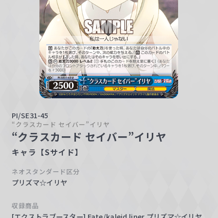
w
a
r
z
PI/SE31-45
“クラスカード セイバー”イリヤ
“クラスカード セイバー”イリヤ
キャラ【Sサイド】
ネオスタンダード区分
プリズマ☆イリヤ
収録商品
[エクストラブースター] Fate/kaleid liner プリズマ☆イリヤ