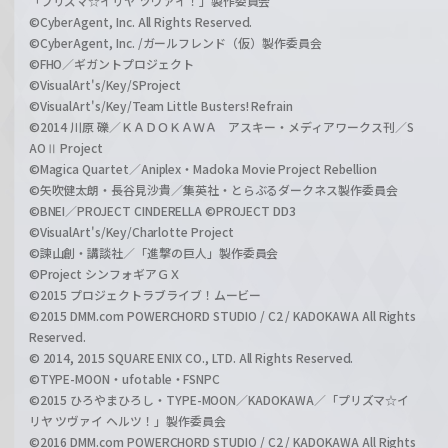
「プリズマ☆イリヤ ツヴァイ！」製作委員会
©CyberAgent, Inc. All Rights Reserved.
©CyberAgent, Inc. /ガールフレンド（仮）製作委員会
©FHO／ギガントプロジェクト
©VisualArt's/Key/SProject
©VisualArt's/Key/Team Little Busters! Refrain
©2014 川原 礫／ＫＡＤＯＫＡＷＡ アスキー・メディアワークス刊／S
AOⅡ Project
©Magica Quartet／Aniplex・Madoka Movie Project Rebellion
©矢吹健太朗・長谷見沙貴／集英社・とらぶるダークネス製作委員会
©BNEI／PROJECT CINDERELLA ©PROJECT DD3
©VisualArt's/Key/Charlotte Project
©諫山創・講談社／「進撃の巨人」製作委員会
©Project シンフォギアＧＸ
©2015 プロジェクトラブライブ！ムービー
©2015 DMM.com POWERCHORD STUDIO / C2 / KADOKAWA All Rights
Reserved.
© 2014, 2015 SQUARE ENIX CO., LTD. All Rights Reserved.
©TYPE-MOON・ufotable・FSNPC
©2015 ひろやまひろし・TYPE-MOON／KADOKAWA／「プリズマ☆イ
リヤ ツヴァイ ヘルツ！」製作委員会
©2016 DMM.com POWERCHORD STUDIO / C2 / KADOKAWA All Rights