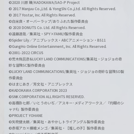
©2020 川原 礫/KADOKAWA/SAO-P Project
© 2017 Manjuu Co.,Ltd. & YongShi Co.,Ltd. All Rights Reserved.
© 2017 Yostar, Inc. All Rights Reserved.
©白米良・オーバーラップ/ありふれた製作委員会
© 2020 DONUTS Co. Ltd. All Rights Reserved.
©遠藤達哉／集英社・SPY×FAMILY製作委員会
©Spider Lily／アニプレックス・ABCアニメーション・BS11
©GungHo Online Entertainment, Inc. All Rights Reserved.
©2001-2022 CIRCUS
©荒木飛呂彦&LUCKY LAND COMMUNICATIONS/集英社・ジョジョの奇
妙な冒険SC製作委員会
©LUCKY LAND COMMUNICATIONS/集英社・ジョジョの奇妙な冒険SO製
作委員会
©はまじあき／芳文社・アニプレックス
©KADOKAWA CORPORATION 2023
©SNK CORPORATION ALL RIGHTS RESERVED.
©高橋弥七郎／いとうのいぢ／アスキー･メディアワークス／『灼眼のシ
ャナF』製作委員会
©PROJECT YOHANE
©矢吹健太朗／集英社・あやかしトライアングル製作委員会
©赤坂アカ×横槍メンゴ／集英社・【推しの子】製作委員会