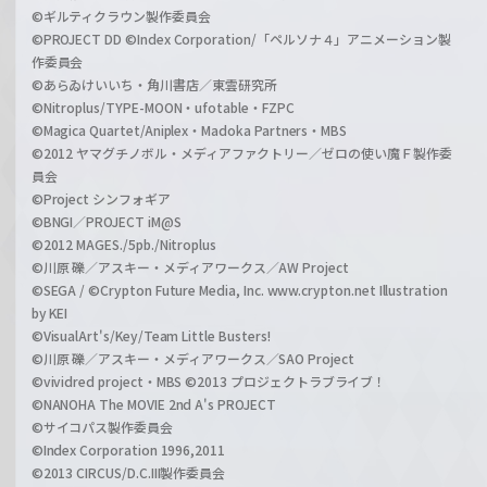
©ギルティクラウン製作委員会
©PROJECT DD ©Index Corporation/「ペルソナ４」アニメーション製
作委員会
©あらゐけいいち・角川書店／東雲研究所
©Nitroplus/TYPE-MOON・ufotable・FZPC
©Magica Quartet/Aniplex・Madoka Partners・MBS
©2012 ヤマグチノボル・メディアファクトリー／ゼロの使い魔Ｆ製作委
員会
©Project シンフォギア
©BNGI／PROJECT iM@S
©2012 MAGES./5pb./Nitroplus
©川原 礫／アスキー・メディアワークス／AW Project
©SEGA / ©Crypton Future Media, Inc. www.crypton.net Illustration
by KEI
©VisualArt's/Key/Team Little Busters!
©川原 礫／アスキー・メディアワークス／SAO Project
©vividred project・MBS ©2013 プロジェクトラブライブ！
©NANOHA The MOVIE 2nd A's PROJECT
©サイコパス製作委員会
©Index Corporation 1996,2011
©2013 CIRCUS/D.C.III製作委員会