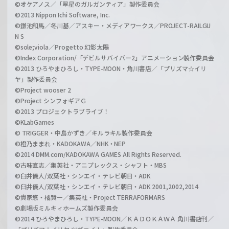
©オケアノス／「翠星のガルガンティア」製作委員会
©2013 Nippon Ichi Software, Inc.
©鎌池和馬／冬川基／アスキー・メディアワークス／PROJECT-RAILGU
N S
©sole;viola／Progetto 幻影太陽
©Index Corporation/「デビルサバイバー2」アニメーション製作委員会
©2013 ひろやまひろし・TYPE-MOON・角川書店／「プリズマ☆イリ
ヤ」製作委員会
©Project wooser 2
©Project シンフォギアＧ
©2013 プロジェクトラブライブ！
©KLabGames
© TRIGGER・中島かずき／キルラキル製作委員会
©橙乃ままれ・KADOKAWA／NHK・NEP
©2014 DMM.com/KADOKAWA GAMES All Rights Reserved.
©古味直志／集英社・アニプレックス・シャフト・MBS
©臼井儀人/双葉社・シンエイ・テレビ朝日・ADK
©臼井儀人/双葉社・シンエイ・テレビ朝日・ADK 2001,2002,2014
©貴家悠・橘賢一／集英社・Project TERRAFORMARS
©劇場版ミルキィホームズ製作委員会
©2014 ひろやまひろし・TYPE-MOON／ＫＡＤＯＫＡＷＡ 角川書店刊／