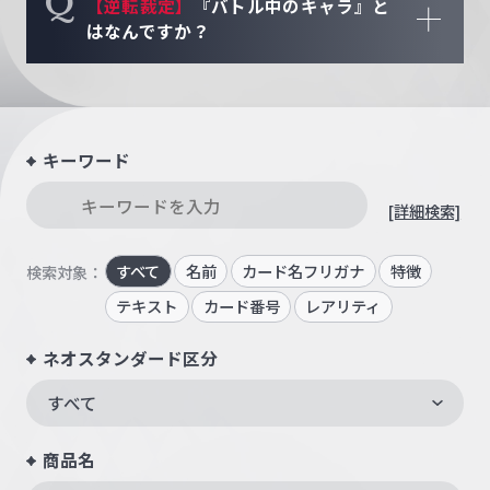
Q
【逆転裁定】
『バトル中のキャラ』と
はなんですか？
キーワード
[詳細検索]
すべて
名前
カード名フリガナ
特徴
検索対象：
テキスト
カード番号
レアリティ
ネオスタンダード区分
すべて
商品名