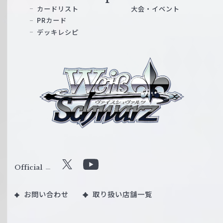
カードリスト
大会・イベント
PRカード
デッキレシピ
ヴ
ァ
イ
ス
シ
ュ
ヴ
ァ
ル
Official
X
Y
ツ
o
｜
お問い合わせ
取り扱い店舗一覧
u
W
T
e
u