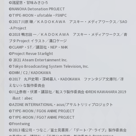
©諸星悠・甘味みきひろ
©NANOHA Detonation PROJECT
©TYPE-MOON・ufotable・FSNPC
©2017 川原 礫／ＫＡＤＯＫＡＷＡ アスキー・メディアワークス／SAO
-A Project
©2018 鴨志田 一／ＫＡＤＯＫＡＷＡ アスキー・メディアワークス／青
ブタ Project イラスト／溝口ケージ
©CLAMP・ST／講談社・NEP・NHK
©Project Revue Starlight
© 2021 Ateam Entertainment Inc.
©Tokyo Broadcasting System Television, Inc.
©DMM / C2 / KADOKAWA
©2017 丸戸史明・深崎暮人・KADOKAWA ファンタジア文庫刊／冴
えない♭な製作委員会
©川上泰樹・伏瀬・講談社／転スラ製作委員会 ©REKI KAWAHARA 2019
illust：abec
©AZONE INTERNATIONAL・acus/アサルトリリィプロジェクト
©TYPE-MOON / FGO6 ANIME PROJECT
©TYPE-MOON / FGO7 ANIME PROJECT
©Frontwing
©2013 橘公司・つなこ／富士見書房／「デート･ア･ライブ」製作委員会