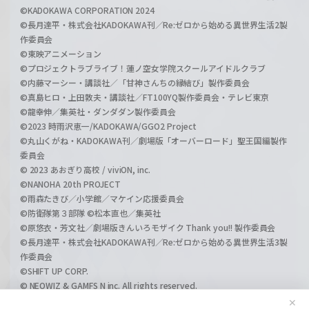
©KADOKAWA CORPORATION 2024
©長月達平・株式会社KADOKAWA刊／Re:ゼロから始める異世界生活2製
作委員会
©東映アニメーション
©プロジェクトラブライブ！蓮ノ空女学院スクールアイドルクラブ
©内藤マーシー・講談社／「甘神さんちの縁結び」製作委員会
©真島ヒロ・上田敦夫・講談社／FT100YQ製作委員会・テレビ東京
©龍幸伸／集英社・ダンダダン製作委員会
©2023 時雨沢恵一/KADOKAWA/GGO2 Project
©丸山くがね・KADOKAWA刊／劇場版「オーバーロード」聖王国編製作
委員会
© 2023 あおぎり高校 / viviON, inc.
©NANOHA 20th PROJECT
©雨森たきび／小学館／マケイン応援委員会
©防衛隊第３部隊 ©松本直也／集英社
©原悠衣・芳文社／劇場版きんいろモザイク Thank you!! 製作委員会
©長月達平・株式会社KADOKAWA刊／Re:ゼロから始める異世界生活3製
作委員会
©SHIFT UP CORP.
© NEOWIZ & GAMFS N inc. All rights reserved.
©ATLUS. ©SEGA.
✕