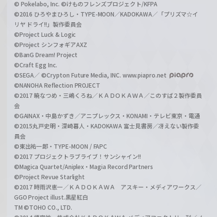
© Pokelabo, Inc. ©けものフレンズプロジェクト/KFPA
©2016 ひろやまひろし・TYPE-MOON／KADOKAWA／「プリズマ☆イ
リヤ ドライ!!」製作委員会
©Project Luck & Logic
©Project シンフォギアAXZ
©BanG Dream! Project
©Craft Egg Inc.
©SEGA／ ©Crypton Future Media, INC. www.piapro.net
©NANOHA Reflection PROJECT
©2017 暁なつめ・三嶋くろね／ＫＡＤＯＫＡＷＡ／このすば２製作委員
会
©GAINAX・中島かずき／アニプレックス・KONAMI・テレビ東京・電通
©2015丸戸史明・深崎暮人・KADOKAWA 富士見書房／冴えない製作委
員会
©東出祐一郎・TYPE-MOON / FAPC
©2017 プロジェクトラブライブ！サンシャイン!!
©Magica Quartet/Aniplex・Magia Record Partners
©Project Revue Starlight
©2017 時雨沢恵一／ＫＡＤＯＫＡＷＡ アスキー・メディアワークス／
GGO Project illust.黒星紅白
TM ©TOHO CO., LTD.