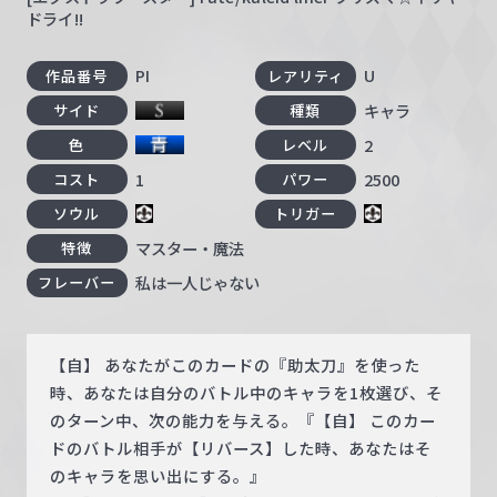
ドライ!!
PI
U
作品番号
レアリティ
キャラ
サイド
種類
2
色
レベル
1
2500
コスト
パワー
ソウル
トリガー
マスター・魔法
特徴
私は一人じゃない
フレーバー
【自】 あなたがこのカードの『助太刀』を使った
時、あなたは自分のバトル中のキャラを1枚選び、そ
のターン中、次の能力を与える。『【自】 このカー
ドのバトル相手が【リバース】した時、あなたはそ
のキャラを思い出にする。』