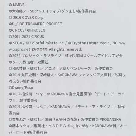
© MARVEL
©大森藤ノ・SBクリエイティブ/ダンまち4製作委員会
© 2016 COVER Corp.
©D_CIDE TRAUMEREI PROJECT
©CIRCUS/ ©HIKOSEN
©2001-2021 CIRCUS
© SEGA / © Colorful Palette Inc. / © Crypton Future Media, INC. ww
w.piapro.net
All rights reserved.
©2022 プロジェクトラブライブ！虹ヶ咲学園スクールアイドル同好会
©クール教信者／双葉社
©和久井健・講談社／アニメ「東京リベンジャーズ」製作委員会
©2019 丸戸史明・深崎暮人・KADOKAWA ファンタジア文庫刊／映画も
冴えない製作委員会
©Disney/Pixar
©2014 橘公司・つなこ/KADOKAWA 富士見書房刊/「デート・ア・ライ
ブⅡ」製作委員会
©2019 橘公司・つなこ／KADOKAWA／「デート・ア・ライブⅢ」製作
委員会
©春場ねぎ・講談社／映画「五等分の花嫁」製作委員会 ®KODANSHA
©藤本タツキ／集英社・ＭＡＰＰＡ ©丸山くがね・KADOKAWA刊／オー
バーロード4製作委員会