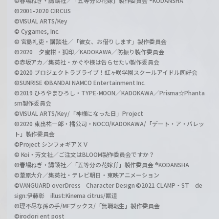
©春場ねぎ・講談社／「五等分の花嫁」製作委員会 ®KODANSHA
©2001-2020 CIRCUS
©VISUAL ARTS/Key
© Cygames, Inc.
© 宮島礼吏・講談社／「彼女、お借りします」製作委員会
©2020 夕蜜柑・狐印／KADOKAWA／防振り製作委員会
©赤坂アカ／集英社・かぐや様は告らせたい製作委員会
©2020 プロジェクトラブライブ！虹ヶ咲学園スクールアイドル同好会
©SUNRISE ©BANDAI NAMCO Entertainment Inc.
©2019 ひろやまひろし・TYPE-MOON／KADOKAWA／Prisma☆Phanta
sm製作委員会
©VISUAL ARTS/Key/「神様になった日」Project
©2020 東出祐一郎・橘公司・NOCO/KADOKAWA/「デート・ア・バレッ
ト」製作委員会
©Project シンフォギアＸＶ
© Koi・芳文社／ご注文はBLOOM製作委員会ですか？
©春場ねぎ・講談社／「五等分の花嫁∬」製作委員会 ®KODANSHA
©葦原大介／集英社・テレビ朝日・東映アニメーション
©VANGUARD overDress Character Design ©2021 CLAMP・ST de
sign:伊藤彰 illust:Kinema citrus/獣道
©理不尽な孫の手/MFブックス/「無職転生」製作委員会
©irodori ent post