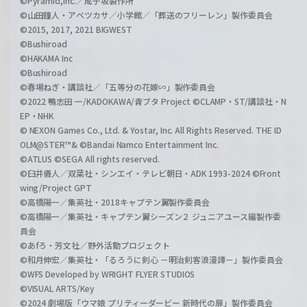
©Pyramid,Inc.／成子坂製作所
©山田鐘人・アベツカサ／小学館／「葬送のフリーレン」製作委員会
©2015, 2017, 2021 BIGWEST
©Bushiroad
©HAKAMA Inc
©Bushiroad
©春場ねぎ・講談社／「五等分の花嫁∽」製作委員会
©2022 鴨志田 一/KADOKAWA/青ブタ Project ©CLAMP・ST/講談社・N
EP・NHK
© NEXON Games Co., Ltd. & Yostar, Inc. All Rights Reserved. THE ID
OLM@STER™& ©Bandai Namco Entertainment Inc.
©ATLUS ©SEGA All rights reserved.
©臼井儀人／双葉社・シンエイ・テレビ朝日・ADK 1993-2024 ©Front
wing/Project GPT
©高橋陽一／集英社・2018キャプテン翼製作委員会
©高橋陽一／集英社・キャプテン翼シーズン２ ジュニアユース編製作委
員会
©あfろ・芳文社／野外活動プロジェクト
©和月伸宏／集英社・「るろうに剣心 －明治剣客浪漫譚－」製作委員会
©WFS Developed by WRIGHT FLYER STUDIOS
©VISUAL ARTS/Key
©2024 劇場版「ウマ娘 プリティーダービー 新時代の扉」製作委員会