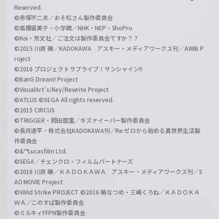
Reserved.
©赤塚不二夫／おそ松さん製作委員会
©高橋留美子・小学館／NHK・NEP・ShoPro
©Koi・芳文社／ご注文は製作委員会ですか？？
©2015 川原 礫／KADOKAWA アスキー・メディアワークス刊／AWIB P
roject
©2016 プロジェクトラブライブ！サンシャイン!!
©BanG Dream! Project
©VisualArt's/Key/Rewrite Project
©ATLUS ©SEGA All rights reserved.
©2015 CIRCUS
©TRIGGER・岡田麿里／キズナイーバー製作委員会
©長月達平・株式会社KADOKAWA刊／Re:ゼロから始める異世界生活製
作委員会
©&™Lucasfilm Ltd.
©SEGA／チェンクロ・フィルムパートナーズ
©2016 川原 礫／ＫＡＤＯＫＡＷＡ アスキー・メディアワークス刊／S
AO MOVIE Project
©ViVid Strike PROJECT ©2016 暁なつめ・三嶋くろね／ＫＡＤＯＫＡ
ＷＡ／このすば製作委員会
©ミルキィFFPN製作委員会