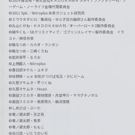
©2014 榎宮祐・株式会社ＫＡＤＯＫＡＷＡ メディアファクトリー刊／ノ
ーゲーム・ノーライフ全権代理委員会
©2011 5pb.／Nitroplus 未来ガジェット研究所
©ミウラタダヒロ／集英社・ゆらぎ荘の幽奈さん製作委員会
©丸山くがね・ＫＡＤＯＫＡＷＡ刊／オーバーロード2製作委員会
©蝸牛くも・SBクリエイティブ／ゴブリンスレイヤー製作委員会 イラ
スト／神奈月昇
©暁なつめ・カカオ・ランタン
©暁なつめ・三嶋くろね
©岩井恭平・るろお
©上栖綴人・Nitroplus
©春日部タケル・ユキヲ
©枯野瑛・ｕｅ ©気がつけば毛玉・かにビーム
©久慈マサムネ・平つくね
©久慈マサムネ・Hisasi
©島田フミカネ・築地俊彦・月並甲介・ヤマグチノボル
©島田フミカネ・南房秀久・飯沼俊規
©しめさば・ぶーた
©竜ノ湖太郎・天之有
©竜ノ湖太郎・焦茶
©竜ノ湖太郎・ももこ
©谷川流・いとうのいぢ