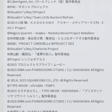
©CyberAgent, Inc. /ガールフレンド（仮）製作委員会
©FHO／ギガントプロジェクト
©VisualArt's/Key/SProject
©VisualArt's/Key/Team Little Busters! Refrain
©2014 川原 礫／ＫＡＤＯＫＡＷＡ アスキー・メディアワークス刊／S
AOⅡ Project
©Magica Quartet／Aniplex・Madoka Movie Project Rebellion
©矢吹健太朗・長谷見沙貴／集英社・とらぶるダークネス製作委員会
©BNEI／PROJECT CINDERELLA ©PROJECT DD3
©VisualArt's/Key/Charlotte Project
©諫山創・講談社／「進撃の巨人」製作委員会
©Project シンフォギアＧＸ
©2015 プロジェクトラブライブ！ムービー
©2015 DMM.com POWERCHORD STUDIO / C2 / KADOKAWA All Rights
Reserved.
© 2014, 2015 SQUARE ENIX CO., LTD. All Rights Reserved.
©TYPE-MOON・ufotable・FSNPC
©2015 ひろやまひろし・TYPE-MOON／KADOKAWA／「プリズマ☆イ
リヤ ツヴァイ ヘルツ！」製作委員会
©2016 DMM.com POWERCHORD STUDIO / C2 / KADOKAWA All Rights
Reserved.
©赤塚不二夫／おそ松さん製作委員会