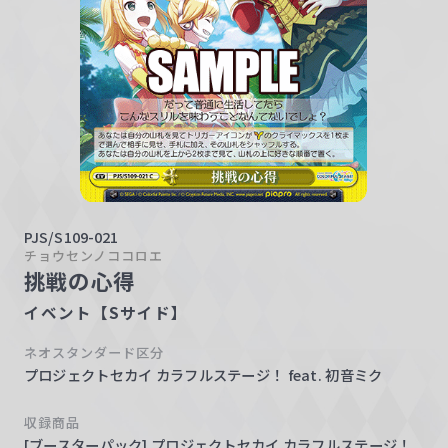
w
a
r
z
PJS/S109-021
チョウセンノココロエ
挑戦の心得
イベント【Sサイド】
ネオスタンダード区分
プロジェクトセカイ カラフルステージ！ feat. 初音ミク
収録商品
[ブースターパック] プロジェクトセカイ カラフルステージ！