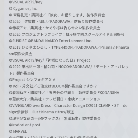
©VISUAL ARTS/Key
© Cygames, Inc.
© 宮島礼吏・講談社／「彼女、お借りします」製作委員会
©2020 夕蜜柑・狐印／KADOKAWA／防振り製作委員会
©赤坂アカ／集英社・かぐや様は告らせたい製作委員会
©2020 プロジェクトラブライブ！虹ヶ咲学園スクールアイドル同好会
©SUNRISE ©BANDAI NAMCO Entertainment Inc.
©2019 ひろやまひろし・TYPE-MOON／KADOKAWA／Prisma☆Phanta
sm製作委員会
©VISUAL ARTS/Key/「神様になった日」Project
©2020 東出祐一郎・橘公司・NOCO/KADOKAWA/「デート・ア・バレッ
ト」製作委員会
©Project シンフォギアＸＶ
© Koi・芳文社／ご注文はBLOOM製作委員会ですか？
©春場ねぎ・講談社／「五等分の花嫁∬」製作委員会 ®KODANSHA
©葦原大介／集英社・テレビ朝日・東映アニメーション
©VANGUARD overDress Character Design ©2021 CLAMP・ST de
sign:伊藤彰 illust:Kinema citrus/獣道
©理不尽な孫の手/MFブックス/「無職転生」製作委員会
©irodori ent post
© MARVEL
©大森藤ノ・SBクリエイティブ/ダンまち4製作委員会