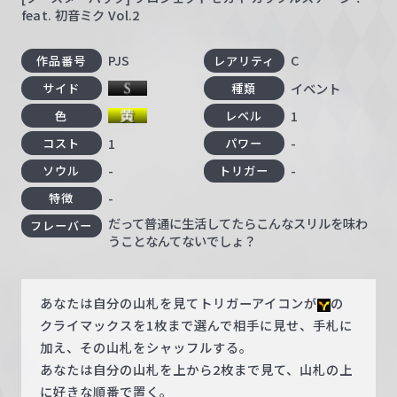
feat. 初音ミク Vol.2
PJS
C
作品番号
レアリティ
イベント
サイド
種類
1
色
レベル
1
-
コスト
パワー
-
-
ソウル
トリガー
-
特徴
だって普通に生活してたらこんなスリルを味わ
フレーバー
うことなんてないでしょ？
あなたは自分の山札を見てトリガーアイコンが
の
クライマックスを1枚まで選んで相手に見せ、手札に
加え、その山札をシャッフルする。
あなたは自分の山札を上から2枚まで見て、山札の上
に好きな順番で置く。