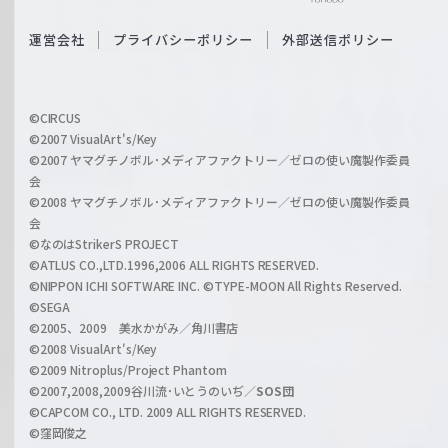
e
S
O
運営会社
プライバシーポリシー
外部送信ポリシー
c
f
h
f
w
i
a
©CIRCUS
c
©2007 VisualArt's/Key
r
i
©2007 ヤマグチノボル･メディアファクトリー／ゼロの使い魔製作委員
z
会
a
©2008 ヤマグチノボル･メディアファクトリー／ゼロの使い魔製作委員
l
会
C
©なのはStrikerS PROJECT
h
©ATLUS CO.,LTD.1996,2006 ALL RIGHTS RESERVED.
a
©NIPPON ICHI SOFTWARE INC. ©TYPE-MOON All Rights Reserved.
n
©SEGA
©2005、2009 美水かがみ／角川書店
n
©2008 VisualArt's/Key
e
©2009 Nitroplus/Project Phantom
l
©2007,2008,2009谷川流･いとうのいぢ／
SOS団
©CAPCOM CO., LTD. 2009 ALL RIGHTS RESERVED.
©窪岡俊之