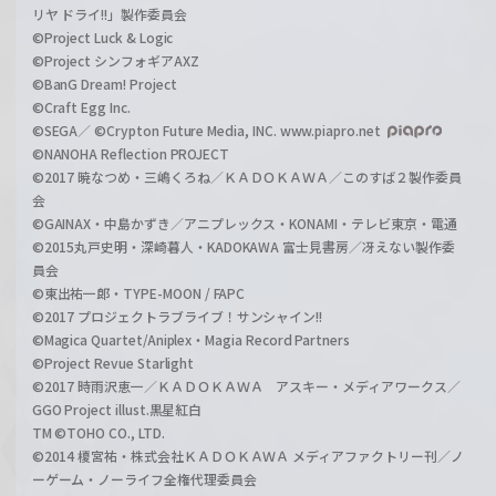
リヤ ドライ!!」製作委員会
©Project Luck & Logic
©Project シンフォギアAXZ
©BanG Dream! Project
©Craft Egg Inc.
©SEGA／ ©Crypton Future Media, INC. www.piapro.net
©NANOHA Reflection PROJECT
©2017 暁なつめ・三嶋くろね／ＫＡＤＯＫＡＷＡ／このすば２製作委員
会
©GAINAX・中島かずき／アニプレックス・KONAMI・テレビ東京・電通
©2015丸戸史明・深崎暮人・KADOKAWA 富士見書房／冴えない製作委
員会
©東出祐一郎・TYPE-MOON / FAPC
©2017 プロジェクトラブライブ！サンシャイン!!
©Magica Quartet/Aniplex・Magia Record Partners
©Project Revue Starlight
©2017 時雨沢恵一／ＫＡＤＯＫＡＷＡ アスキー・メディアワークス／
GGO Project illust.黒星紅白
TM ©TOHO CO., LTD.
©2014 榎宮祐・株式会社ＫＡＤＯＫＡＷＡ メディアファクトリー刊／ノ
ーゲーム・ノーライフ全権代理委員会