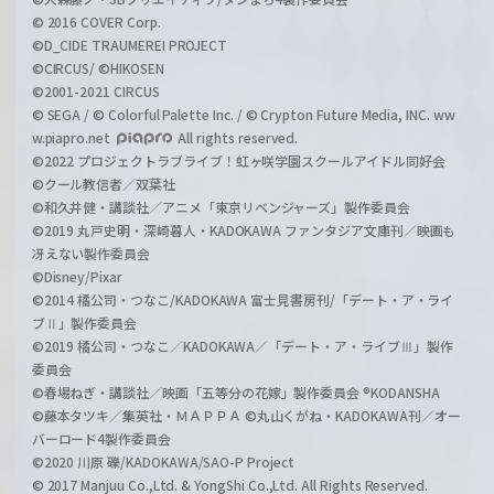
© 2016 COVER Corp.
©D_CIDE TRAUMEREI PROJECT
©CIRCUS/ ©HIKOSEN
©2001-2021 CIRCUS
© SEGA / © Colorful Palette Inc. / © Crypton Future Media, INC. ww
w.piapro.net
All rights reserved.
©2022 プロジェクトラブライブ！虹ヶ咲学園スクールアイドル同好会
©クール教信者／双葉社
©和久井健・講談社／アニメ「東京リベンジャーズ」製作委員会
©2019 丸戸史明・深崎暮人・KADOKAWA ファンタジア文庫刊／映画も
冴えない製作委員会
©Disney/Pixar
©2014 橘公司・つなこ/KADOKAWA 富士見書房刊/「デート・ア・ライ
ブⅡ」製作委員会
©2019 橘公司・つなこ／KADOKAWA／「デート・ア・ライブⅢ」製作
委員会
©春場ねぎ・講談社／映画「五等分の花嫁」製作委員会 ®KODANSHA
©藤本タツキ／集英社・ＭＡＰＰＡ ©丸山くがね・KADOKAWA刊／オー
バーロード4製作委員会
©2020 川原 礫/KADOKAWA/SAO-P Project
© 2017 Manjuu Co.,Ltd. & YongShi Co.,Ltd. All Rights Reserved.