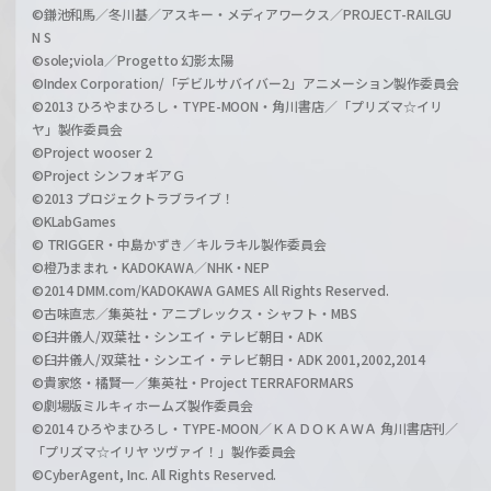
©鎌池和馬／冬川基／アスキー・メディアワークス／PROJECT-RAILGU
N S
©sole;viola／Progetto 幻影太陽
©Index Corporation/「デビルサバイバー2」アニメーション製作委員会
©2013 ひろやまひろし・TYPE-MOON・角川書店／「プリズマ☆イリ
ヤ」製作委員会
©Project wooser 2
©Project シンフォギアＧ
©2013 プロジェクトラブライブ！
©KLabGames
© TRIGGER・中島かずき／キルラキル製作委員会
©橙乃ままれ・KADOKAWA／NHK・NEP
©2014 DMM.com/KADOKAWA GAMES All Rights Reserved.
©古味直志／集英社・アニプレックス・シャフト・MBS
©臼井儀人/双葉社・シンエイ・テレビ朝日・ADK
©臼井儀人/双葉社・シンエイ・テレビ朝日・ADK 2001,2002,2014
©貴家悠・橘賢一／集英社・Project TERRAFORMARS
©劇場版ミルキィホームズ製作委員会
©2014 ひろやまひろし・TYPE-MOON／ＫＡＤＯＫＡＷＡ 角川書店刊／
「プリズマ☆イリヤ ツヴァイ！」製作委員会
©CyberAgent, Inc. All Rights Reserved.