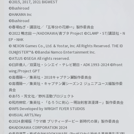
©2015, 2017, 2021 BIGWEST
©Bushiroad
©HAKAMA Inc
©Bushiroad
©春場ねぎ・講談社／「五等分の花嫁∽」製作委員会
©2022 鴨志田 一/KADOKAWA/青ブタ Project ©CLAMP・ST/講談社・N
EP・NHK
© NEXON Games Co., Ltd. & Yostar, Inc. All Rights Reserved. THE ID
OLM@STER™& ©Bandai Namco Entertainment Inc.
©ATLUS ©SEGA All rights reserved.
©臼井儀人／双葉社・シンエイ・テレビ朝日・ADK 1993-2024 ©Front
wing/Project GPT
©高橋陽一／集英社・2018キャプテン翼製作委員会
©高橋陽一／集英社・キャプテン翼シーズン２ ジュニアユース編製作委
員会
©あfろ・芳文社／野外活動プロジェクト
©和月伸宏／集英社・「るろうに剣心 －明治剣客浪漫譚－」製作委員会
©WFS Developed by WRIGHT FLYER STUDIOS
©VISUAL ARTS/Key
©2024 劇場版「ウマ娘 プリティーダービー 新時代の扉」製作委員会
©KADOKAWA CORPORATION 2024
©長月達平・株式会社KADOKAWA刊／Re:ゼロから始める異世界生活2製