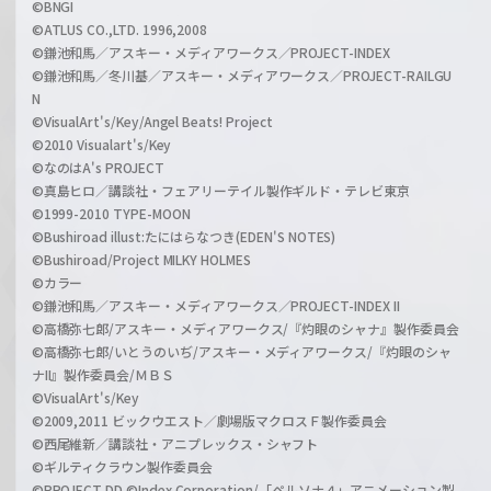
©BNGI
©ATLUS CO.,LTD. 1996,2008
©鎌池和馬／アスキー・メディアワークス／PROJECT-INDEX
©鎌池和馬／冬川基／アスキー・メディアワークス／PROJECT-RAILGU
N
©VisualArt's/Key/Angel Beats! Project
©2010 Visualart's/Key
©なのはA's PROJECT
©真島ヒロ／講談社・フェアリーテイル製作ギルド・テレビ東京
©1999-2010 TYPE-MOON
©Bushiroad illust:たにはらなつき(EDEN'S NOTES)
©Bushiroad/Project MILKY HOLMES
©カラー
©鎌池和馬／アスキー・メディアワークス／PROJECT-INDEX II
©高橋弥七郎/アスキー・メディアワークス/『灼眼のシャナ』製作委員会
©高橋弥七郎/いとうのいぢ/アスキー・メディアワークス/『灼眼のシャ
ナII』製作委員会/ＭＢＳ
©VisualArt's/Key
©2009,2011 ビックウエスト／劇場版マクロスＦ製作委員会
©西尾維新／講談社・アニプレックス・シャフト
©ギルティクラウン製作委員会
©PROJECT DD ©Index Corporation/「ペルソナ４」アニメーション製