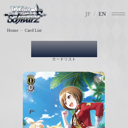
メ
ヴ
ニ
ァ
JP
EN
ュ
イ
ー
ス
Home
Card List
シ
ュ
Card List
ヴ
ァ
カードリスト
ル
ツ
｜
W
e
i
ß
S
c
h