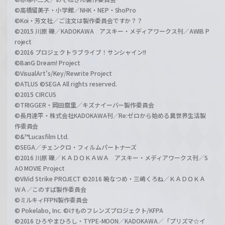
©高橋留美子・小学館／NHK・NEP・ShoPro
©Koi・芳文社／ご注文は製作委員会ですか？？
©2015 川原 礫／KADOKAWA アスキー・メディアワークス刊／AWIB P
roject
©2016 プロジェクトラブライブ！サンシャイン!!
©BanG Dream! Project
©VisualArt's/Key/Rewrite Project
©ATLUS ©SEGA All rights reserved.
©2015 CIRCUS
©TRIGGER・岡田麿里／キズナイーバー製作委員会
©長月達平・株式会社KADOKAWA刊／Re:ゼロから始める異世界生活製
作委員会
©&™Lucasfilm Ltd.
©SEGA／チェンクロ・フィルムパートナーズ
©2016 川原 礫／ＫＡＤＯＫＡＷＡ アスキー・メディアワークス刊／S
AO MOVIE Project
©ViVid Strike PROJECT ©2016 暁なつめ・三嶋くろね／ＫＡＤＯＫＡ
ＷＡ／このすば製作委員会
©ミルキィFFPN製作委員会
© Pokelabo, Inc. ©けものフレンズプロジェクト/KFPA
©2016 ひろやまひろし・TYPE-MOON／KADOKAWA／「プリズマ☆イ