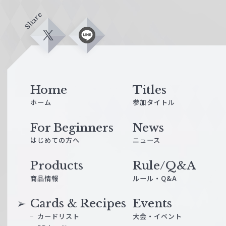
Share
X
L
i
n
e
Home
Titles
ホーム
参加タイトル
For Beginners
News
はじめての方へ
ニュース
Products
Rule/Q&A
商品情報
ルール・Q&A
Cards & Recipes
Events
カードリスト
大会・イベント