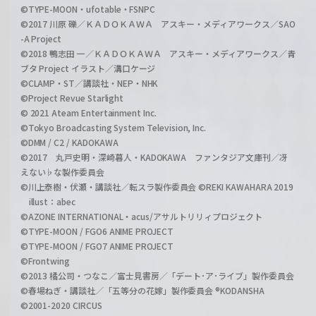
©TYPE-MOON・ufotable・FSNPC
©2017 川原 礫／ＫＡＤＯＫＡＷＡ アスキー・メディアワークス／SAO
-A Project
©2018 鴨志田 一／ＫＡＤＯＫＡＷＡ アスキー・メディアワークス／青
ブタ Project イラスト／溝口ケージ
©CLAMP・ST／講談社・NEP・NHK
©Project Revue Starlight
© 2021 Ateam Entertainment Inc.
©Tokyo Broadcasting System Television, Inc.
©DMM / C2 / KADOKAWA
©2017 丸戸史明・深崎暮人・KADOKAWA ファンタジア文庫刊／冴
えない♭な製作委員会
©川上泰樹・伏瀬・講談社／転スラ製作委員会 ©REKI KAWAHARA 2019
illust：abec
©AZONE INTERNATIONAL・acus/アサルトリリィプロジェクト
©TYPE-MOON / FGO6 ANIME PROJECT
©TYPE-MOON / FGO7 ANIME PROJECT
©Frontwing
©2013 橘公司・つなこ／富士見書房／「デート･ア･ライブ」製作委員会
©春場ねぎ・講談社／「五等分の花嫁」製作委員会 ®KODANSHA
©2001-2020 CIRCUS