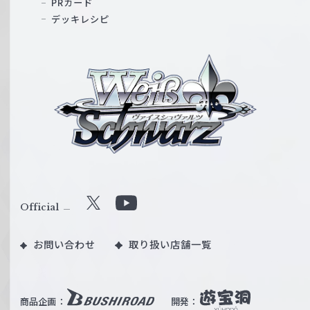
PRカード
デッキレシピ
ヴ
ァ
イ
ス
シ
ュ
ヴ
ァ
ル
Official
X
Y
ツ
o
｜
お問い合わせ
取り扱い店舗一覧
u
W
T
e
u
i
b
商品企画：
開発：
ß