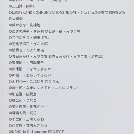
©三田誠・pako
©LUCKY LAND COMMUNICATIONS/集英社・ジョジョの奇妙な冒険GW製
作委員会
©葵せきな・狗神煌
©あざの耕平・すみ兵 ©石踏一榮・みやま零
©井中だちま・飯田ぽち。
©恵比須清司・ぎん太郎
©鏡貴也・とよた瑣織
©春日みかげ・みやま零 ©春日みかげ・みやま零・深井涼介
©賀東招二・四季童子
©賀東招二・なかじまゆか
©神坂一・あらいずみるい
©木村心一・こぶいち むりりん
©榊一郎・なまにくＡＴＫ（ニトロプラス）
©細音啓・猫鍋蒼
©橘公司・つなこ
©築地俊彦・駒都え～じ
©柳実冬貴・切符
©羊太郎・三嶋くろね
©諸星悠・甘味みきひろ
©NANOHA Detonation PROJECT