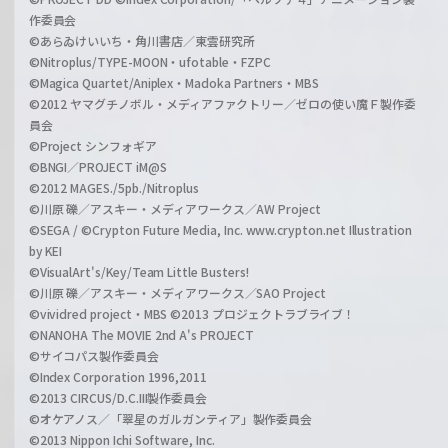
作委員会
©あらゐけいいち・角川書店／東雲研究所
©Nitroplus/TYPE-MOON・ufotable・FZPC
©Magica Quartet/Aniplex・Madoka Partners・MBS
©2012 ヤマグチノボル・メディアファクトリー／ゼロの使い魔Ｆ製作委
員会
©Project シンフォギア
©BNGI／PROJECT iM@S
©2012 MAGES./5pb./Nitroplus
©川原 礫／アスキー・メディアワークス／AW Project
©SEGA / ©Crypton Future Media, Inc. www.crypton.net Illustration
by KEI
©VisualArt's/Key/Team Little Busters!
©川原 礫／アスキー・メディアワークス／SAO Project
©vividred project・MBS ©2013 プロジェクトラブライブ！
©NANOHA The MOVIE 2nd A's PROJECT
©サイコパス製作委員会
©Index Corporation 1996,2011
©2013 CIRCUS/D.C.III製作委員会
©オケアノス／「翠星のガルガンティア」製作委員会
©2013 Nippon Ichi Software, Inc.