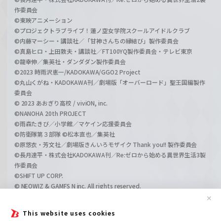
作委員会
©東映アニメーション
©プロジェクトラブライブ！蓮ノ空女学院スクールアイドルクラブ
©内藤マーシー・講談社／「甘神さんちの縁結び」製作委員会
©真島ヒロ・上田敦夫・講談社／FT100YQ製作委員会・テレビ東京
©龍幸伸／集英社・ダンダダン製作委員会
©2023 時雨沢恵一/KADOKAWA/GGO2 Project
©丸山くがね・KADOKAWA刊／劇場版「オーバーロード」聖王国編製作
委員会
© 2023 あおぎり高校 / viviON, inc.
©NANOHA 20th PROJECT
©雨森たきび／小学館／マケイン応援委員会
©防衛隊第３部隊 ©松本直也／集英社
©原悠衣・芳文社／劇場版きんいろモザイク Thank you!! 製作委員会
©長月達平・株式会社KADOKAWA刊／Re:ゼロから始める異世界生活3製
作委員会
©SHIFT UP CORP.
© NEOWIZ & GAMFS N inc. All rights reserved.
©ATLUS. ©SEGA.
✕
©GIRLS und PANZER Projekt
This website uses cookies
©GIRLS und PANZER Film Projekt