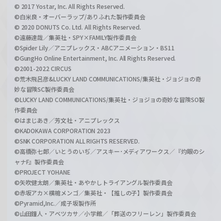
© 2017 Yostar, Inc. All Rights Reserved.
©白米良・オーバーラップ/ありふれた製作委員会
© 2020 DONUTS Co. Ltd. All Rights Reserved.
©遠藤達哉／集英社・SPY×FAMILY製作委員会
©Spider Lily／アニプレックス・ABCアニメーション・BS11
©GungHo Online Entertainment, Inc. All Rights Reserved.
©2001-2022 CIRCUS
©荒木飛呂彦&LUCKY LAND COMMUNICATIONS/集英社・ジョジョの奇
妙な冒険SC製作委員会
©LUCKY LAND COMMUNICATIONS/集英社・ジョジョの奇妙な冒険SO製
作委員会
©はまじあき／芳文社・アニプレックス
©KADOKAWA CORPORATION 2023
©SNK CORPORATION ALL RIGHTS RESERVED.
©高橋弥七郎／いとうのいぢ／アスキー･メディアワークス／『灼眼のシ
ャナF』製作委員会
©PROJECT YOHANE
©矢吹健太朗／集英社・あやかしトライアングル製作委員会
©赤坂アカ×横槍メンゴ／集英社・【推しの子】製作委員会
©Pyramid,Inc.／成子坂製作所
©山田鐘人・アベツカサ／小学館／「葬送のフリーレン」製作委員会