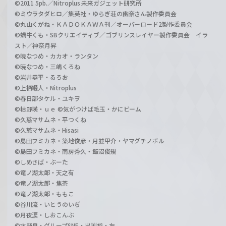
©2011 5pb.／Nitroplus 未来ガジェット研究所
©ミウラタダヒロ／集英社・ゆらぎ荘の幽奈さん製作委員会
©丸山くがね・ＫＡＤＯＫＡＷＡ刊／オーバーロード2製作委員会
©蝸牛くも・SBクリエイティブ／ゴブリンスレイヤー製作委員会 イラ
スト／神奈月昇
©暁なつめ・カカオ・ランタン
©暁なつめ・三嶋くろね
©岩井恭平・るろお
©上栖綴人・Nitroplus
©春日部タケル・ユキヲ
©枯野瑛・ｕｅ ©気がつけば毛玉・かにビーム
©久慈マサムネ・平つくね
©久慈マサムネ・Hisasi
©島田フミカネ・築地俊彦・月並甲介・ヤマグチノボル
©島田フミカネ・南房秀久・飯沼俊規
©しめさば・ぶーた
©竜ノ湖太郎・天之有
©竜ノ湖太郎・焦茶
©竜ノ湖太郎・ももこ
©谷川流・いとうのいぢ
©月夜涙・しおこんぶ
©水野良・グループSNE・出渕裕・左