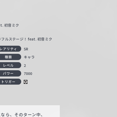
t. 初音ミク
ルステージ！ feat. 初音ミク
SR
レアリティ
キャラ
種類
2
レベル
7000
パワー
トリガー
上なら、そのターン中、