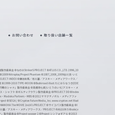
お問い合わせ
取り扱い店舗一覧
い魔製作委員会
©なのはStrikerS PROJECT
©ATLUS CO.,LTD.1996,20
©2009 Nitroplus/Project Phantom
©2007,2008,2009谷川流･いと
CT-INDEX
©鎌池和馬／冬川基／アスキー・メディアワークス／
京
©1999-2010 TYPE-MOON
©Bushiroad illust:たにはらなつき(EDE
『灼眼のシャナ』製作委員会
©高橋弥七郎/いとうのいぢ/アスキー・メ
クス・シャフト
©ギルティクラウン製作委員会
©PROJECT DD ©Index
lex・Madoka Partners・MBS
©2012 ヤマグチノボル・メディアファ
ject
©SEGA / ©Crypton Future Media, Inc. www.crypton.net Illust
NANOHA The MOVIE 2nd A's PROJECT
©サイコパス製作委員会
©I
基／アスキー・メディアワークス／PROJECT-RAILGUN S
©sole;v
リヤ」製作委員会
©Project wooser 2
©Project シンフォギアＧ
©2013