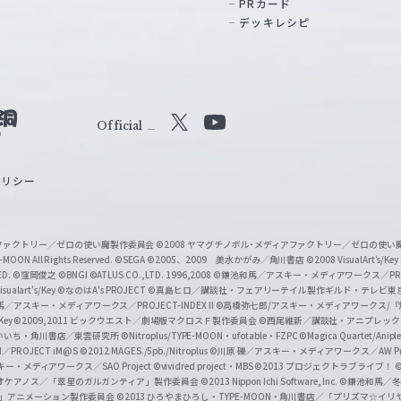
PRカード
デッキレシピ
Official
X
Y
o
ポリシー
u
T
u
ィアファクトリー／ゼロの使い魔製作委員会
©2008 ヤマグチノボル･メディアファクトリー／ゼロの使
b
MOON All Rights Reserved.
©SEGA
©2005、2009 美水かがみ／角川書店
©2008 VisualArt's/Key
ED.
©窪岡俊之
©BNGI
©ATLUS CO.,LTD. 1996,2008
©鎌池和馬／アスキー・メディアワークス／PROJE
e
sualart's/Key
©なのはA's PROJECT
©真島ヒロ／講談社・フェアリーテイル製作ギルド・テレビ東
／アスキー・メディアワークス／PROJECT-INDEX II
©高橋弥七郎/アスキー・メディアワークス/
O
/Key
©2009,2011 ビックウエスト／劇場版マクロスＦ製作委員会
©西尾維新／講談社・アニプレッ
f
いいち・角川書店／東雲研究所
©Nitroplus/TYPE-MOON・ufotable・FZPC
©Magica Quartet/Anip
I／PROJECT iM@S
©2012 MAGES./5pb./Nitroplus
©川原 礫／アスキー・メディアワークス／AW Pro
f
ー・メディアワークス／SAO Project
©vividred project・MBS ©2013 プロジェクトラブライブ！
©
i
オケアノス／「翠星のガルガンティア」製作委員会
©2013 Nippon Ichi Software, Inc.
©鎌池和馬／冬川
イバー2」アニメーション製作委員会
©2013 ひろやまひろし・TYPE-MOON・角川書店／「プリズマ☆イ