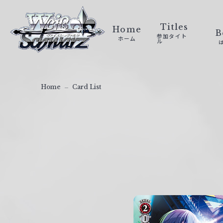
ヴ
ァ
Titles
Home
B
参加タイト
ホーム
イ
ル
ス
シ
ュ
Home
Card List
ヴ
ァ
ル
ツ
｜
W
e
i
ß
S