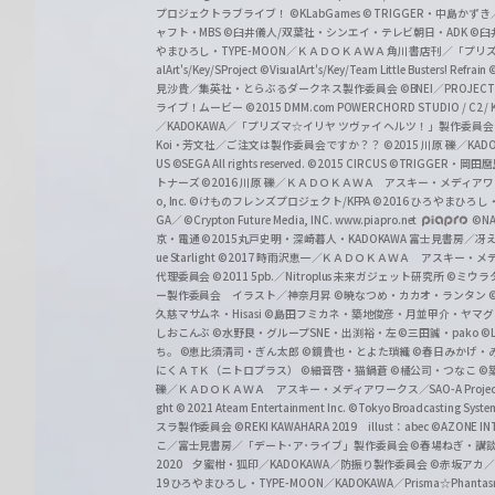
プロジェクトラブライブ！
©KLabGames
© TRIGGER・中島か
ャフト・MBS
©臼井儀人/双葉社・シンエイ・テレビ朝日・ADK
©臼
やまひろし・TYPE-MOON／ＫＡＤＯＫＡＷＡ 角川書店刊／「プ
alArt's/Key/SProject
©VisualArt's/Key/Team Little Busters! Refrain
見沙貴／集英社・とらぶるダークネス製作委員会
©BNEI／PROJECT 
ライブ！ムービー
©2015 DMM.com POWERCHORD STUDIO / C2 / KA
／KADOKAWA／「プリズマ☆イリヤ ツヴァイ ヘルツ！」製作委員
Koi・芳文社／ご注文は製作委員会ですか？？
©2015 川原 礫／KA
US ©SEGA All rights reserved.
©2015 CIRCUS
©TRIGGER・岡
トナーズ
©2016 川原 礫／ＫＡＤＯＫＡＷＡ アスキー・メディアワークス刊
o, Inc. ©けものフレンズプロジェクト/KFPA
©2016 ひろやまひろし
GA／ ©Crypton Future Media, INC. www.piapro.net
©NA
京・電通
©2015丸戸史明・深崎暮人・KADOKAWA 富士見書房／
ue Starlight
©2017 時雨沢恵一／ＫＡＤＯＫＡＷＡ アスキー・メディアワー
代理委員会
©2011 5pb.／Nitroplus 未来ガジェット研究所
©ミウラ
ー製作委員会 イラスト／神奈月昇
©暁なつめ・カカオ・ランタン
久慈マサムネ・Hisasi
©島田フミカネ・築地俊彦・月並甲介・ヤマ
しおこんぶ
©水野良・グループSNE・出渕裕・左
©三田誠・pako
©
ち。
©恵比須清司・ぎん太郎
©鏡貴也・とよた瑣織
©春日みかげ・
にくＡＴＫ（ニトロプラス）
©細音啓・猫鍋蒼
©橘公司・つなこ
©
礫／ＫＡＤＯＫＡＷＡ アスキー・メディアワークス／SAO-A Projec
ght
© 2021 Ateam Entertainment Inc.
©Tokyo Broadcasting System 
スラ製作委員会 ©REKI KAWAHARA 2019 illust：abec
©AZONE 
こ／富士見書房／「デート･ア･ライブ」製作委員会
©春場ねぎ・講談
2020 夕蜜柑・狐印／KADOKAWA／防振り製作委員会
©赤坂アカ
19 ひろやまひろし・TYPE-MOON／KADOKAWA／Prisma☆Phant