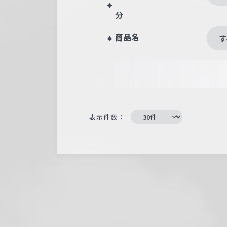
分
商品名
す
表示件数：