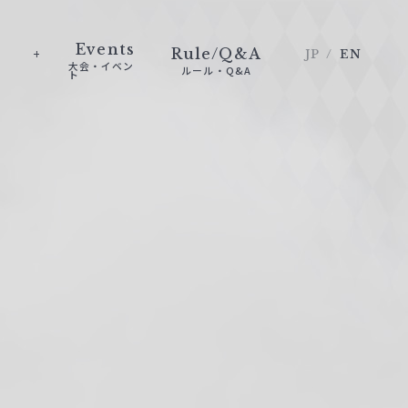
Events
Rule/Q&A
JP
EN
大会・イベン
ルール・Q&A
ト