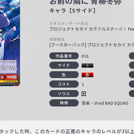
お前の隣に 青柳冬弥
キャラ【Sサイド】
ネオスタンダード区分
プロジェクトセカイ カラフルステージ！ fea
収録商品
[ブースターパック] プロジェクトセカイ カラフ
PJS
作品番号
サイド
色
1
コスト
ソウル
音楽・Vivid BAD SQUAD
特徴
アタックした時、このカードの正面のキャラのレベルが3以