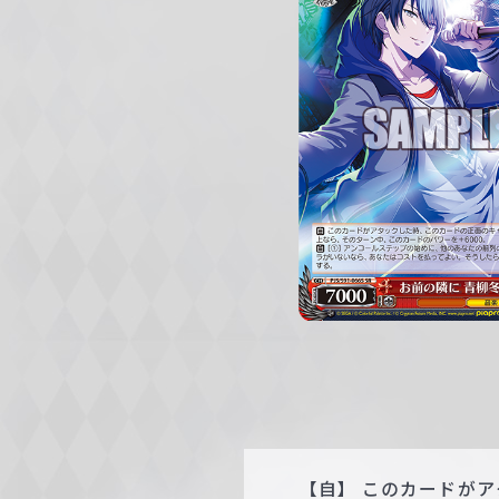
c
h
w
a
r
z
【自】 このカードが