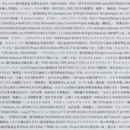
c
ずき／キルラキル製作委員会
©橙乃ままれ・KADOKAWA／NHK・NEP
©2014 DMM.com/KADOKAWA GAMES
井儀人/双葉社・シンエイ・テレビ朝日・ADK 2001,2002,2014
©貴家悠・橘賢一／集英社・Project T
i
リズマ☆イリヤ ツヴァイ！」製作委員会
©CyberAgent, Inc. All Rights Reserved.
©CyberAgent, I
a
©2014 川原 礫／ＫＡＤＯＫＡＷＡ アスキー・メディアワークス刊／SAOⅡ Project
©Magica Quart
CINDERELLA ©PROJECT DD3
©VisualArt's/Key/Charlotte Project
©諫山創・講談社／「進撃の巨
l
DOKAWA All Rights Reserved.
© 2014, 2015 SQUARE ENIX CO., LTD. All Rights Reserved.
©TYPE
会
©2016 DMM.com POWERCHORD STUDIO / C2 / KADOKAWA All Rights Reserved.
©赤塚不二夫／
C
DOKAWA アスキー・メディアワークス刊／AWIB Project
©2016 プロジェクトラブライブ！サンシャイ
h
田麿里／キズナイーバー製作委員会
©長月達平・株式会社KADOKAWA刊／Re:ゼロから始める異世界生
／SAO MOVIE Project
©ViVid Strike PROJECT ©2016 暁なつめ・三嶋くろね／Ｋ
a
・TYPE-MOON／KADOKAWA／「プリズマ☆イリヤ ドライ!!」製作委員会
©Project Luck & Logic
©P
NOHA Reflection PROJECT
©2017 暁なつめ・三嶋くろね／ＫＡＤＯＫＡＷＡ／このすば２製作委
n
冴えない製作委員会
©東出祐一郎・TYPE-MOON / FAPC
©2017 プロジェクトラブライブ！サンシャイン!
n
クス／GGO Project illust.黒星紅白
TM ©TOHO CO., LTD.
©2014 榎宮祐・株式会社Ｋ
タダヒロ／集英社・ゆらぎ荘の幽奈さん製作委員会
©丸山くがね・ＫＡＤＯＫＡＷＡ刊／オーバーロ
e
©暁なつめ・三嶋くろね
©岩井恭平・るろお
©上栖綴人・Nitroplus
©春日部タケル・ユキヲ
©枯野瑛
グチノボル
©島田フミカネ・南房秀久・飯沼俊規
©しめさば・ぶーた
©竜ノ湖太郎・天之有
©竜ノ湖
l
LUCKY LAND COMMUNICATIONS/集英社・ジョジョの奇妙な冒険GW製作委員会
©葵せきな・狗神煌
みやま零 ©春日みかげ・みやま零・深井涼介
©賀東招二・四季童子
©賀東招二・なかじまゆか
©神坂
築地俊彦・駒都え～じ
©柳実冬貴・切符
©羊太郎・三嶋くろね
©諸星悠・甘味みきひろ
©NANOHA De
t
©2018 鴨志田 一／ＫＡＤＯＫＡＷＡ アスキー・メディアワークス／青ブタ Project イラスト／
Television, Inc.
©DMM / C2 / KADOKAWA
©2017 丸戸史明・深崎暮人・KADOKAWA ファン
INTERNATIONAL・acus/アサルトリリィプロジェクト
©TYPE-MOON / FGO6 ANIME PROJECT
©TYPE
社／「五等分の花嫁」製作委員会 ®KODANSHA
©2001-2020 CIRCUS
©VISUAL ARTS/Key
© Cygame
／集英社・かぐや様は告らせたい製作委員会
©2020 プロジェクトラブライブ！虹ヶ咲学園スクール
asm製作委員会
©VISUAL ARTS/Key/「神様になった日」Project
©2020 東出祐一郎・橘公司・NOCO