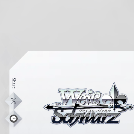
Share
ヴ
ァ
イ
X
ス
シ
L
i
ュ
n