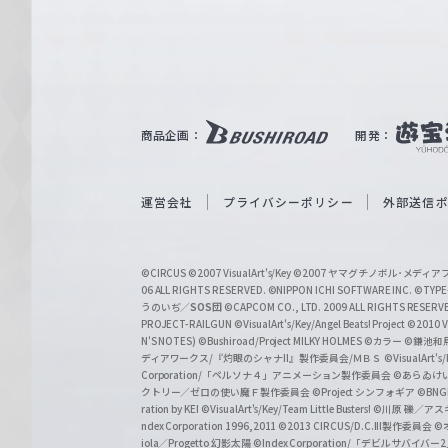
e
ヴ
ァ
ル
ツ
｜
商品企画：
開発：
W
e
i
運営会社
プライバシーポリシー
外部送信
ß
S
©CIRCUS
©2007 VisualArt's/Key
©2007 ヤマグチノボル･メデ
c
06 ALL RIGHTS RESERVED.
©NIPPON ICHI SOFTWARE INC. ©TYPE-
うのいぢ／
SOS団
©CAPCOM CO., LTD. 2009 ALL RIGHTS RESERV
h
PROJECT-RAILGUN
©VisualArt's/Key/Angel Beats! Project
©2010 Vi
w
N'S NOTES)
©Bushiroad/Project MILKY HOLMES
©カラー
©鎌池和馬
ディアワークス/『灼眼のシャナII』製作委員会/ＭＢＳ
©VisualArt's
a
Corporation/「ペルソナ４」アニメーション製作委員会
©あらゐけ
クトリー／ゼロの使い魔Ｆ製作委員会
©Project シンフォギア
©BNG
r
ration by KEI
©VisualArt's/Key/Team Little Busters!
©川原 礫／アスキ
z
ndex Corporation 1996,2011
©2013 CIRCUS/D.C.III製作委員会
©
iola／Progetto 幻影太陽
©Index Corporation/「デビルサバ