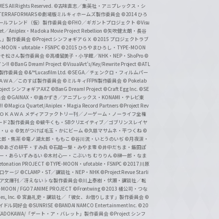
 All Rights Reserved.
©古味直志／集英社・アニプレックス・シ
ERRAFORMARS
©劇場版ミルキィホームズ製作委員会
©2014 ひろ
nc. /ガールフレンド（仮）製作委員会
©FHO／ギガントプロジェクト
©Visu
et／Aniplex・Madoka Movie Project Rebellion
©矢吹健太朗・長谷
人」製作委員会
©Project シンフォギアＧＸ
©2015 プロジェクトラブ
-MOON・ufotable・FSNPC
©2015 ひろやまひろし・TYPE-MOON
おそ松さん製作委員会
©高橋留美子・小学館／NHK・NEP・ShoPro
©
ン!!
©BanG Dream! Project
©VisualArt's/Key/Rewrite Project
©ATL
活製作委員会
©&™Lucasfilm Ltd.
©SEGA／チェンクロ・フィルムパー
ＡＤＯＫＡＷＡ／このすば製作委員会
©ミルキィFFPN製作委員会
© Pokelab
roject シンフォギアAXZ
©BanG Dream! Project
©Craft Egg Inc.
©SE
員会
©GAINAX・中島かずき／アニプレックス・KONAMI・テレビ東
!
©Magica Quartet/Aniplex・Magia Record Partners
©Project Rev
ＡＤＯＫＡＷＡ メディアファクトリー刊／ノーゲーム・ノーライフ全権
ード2製作委員会
©蝸牛くも・SBクリエイティブ／ゴブリンスレイヤ
・ｕｅ ©気がつけば毛玉・かにビーム
©久慈マサムネ・平つくね
©
太郎・焦茶
©竜ノ湖太郎・ももこ
©谷川流・いとうのいぢ
©月夜涙・
©あざの耕平・すみ兵 ©石踏一榮・みやま零
©井中だちま・飯田ぽ
一・あらいずみるい
©木村心一・こぶいち むりりん
©榊一郎・なま
tonation PROJECT
©TYPE-MOON・ufotable・FSNPC
©2017 川原
溝口ケージ
©CLAMP・ST／講談社・NEP・NHK
©Project Revue Starli
タジア文庫刊／冴えない♭な製作委員会
©川上泰樹・伏瀬・講談社／転
-MOON / FGO7 ANIME PROJECT
©Frontwing
©2013 橘公司・つな
s, Inc.
© 宮島礼吏・講談社／「彼女、お借りします」製作委員会
©
アイドル同好会
©SUNRISE ©BANDAI NAMCO Entertainment Inc.
©20
/KADOKAWA/「デート・ア・バレット」製作委員会
©Project シンフ