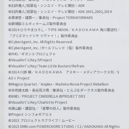
©臼井儀人/双葉社・シンエイ・テレビ朝日・ADK
©臼井儀人/双葉社・シンエイ・テレビ朝日・ADK 2001,2002,2014
©貴家悠・橘賢一／集英社・Project TERRAFORMARS
©劇場版ミルキィホームズ製作委員会
©2014 ひろやまひろし・TYPE-MOON／ＫＡＤＯＫＡＷＡ 角川書店刊／
「プリズマ☆イリヤ ツヴァイ！」製作委員会
©CyberAgent, Inc. All Rights Reserved.
©CyberAgent, Inc. /ガールフレンド（仮）製作委員会
©FHO／ギガントプロジェクト
©VisualArt's/Key/SProject
©VisualArt's/Key/Team Little Busters! Refrain
©2014 川原 礫／ＫＡＤＯＫＡＷＡ アスキー・メディアワークス刊／S
AOⅡ Project
©Magica Quartet／Aniplex・Madoka Movie Project Rebellion
©矢吹健太朗・長谷見沙貴／集英社・とらぶるダークネス製作委員会
©BNEI／PROJECT CINDERELLA ©PROJECT DD3
©VisualArt's/Key/Charlotte Project
©諫山創・講談社／「進撃の巨人」製作委員会
©Project シンフォギアＧＸ
©2015 プロジェクトラブライブ！ムービー
©2015 DMM.com POWERCHORD STUDIO / C2 / KADOKAWA All Rights