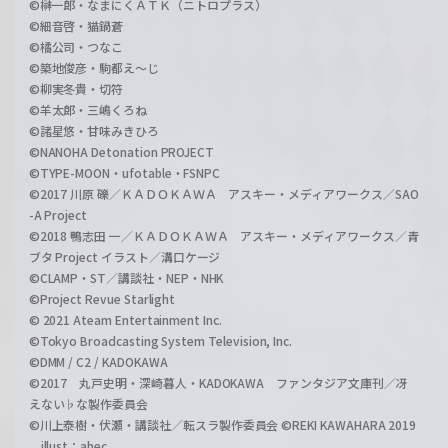
©榊一郎・なまにくＡＴＫ（ニトロプラス）
©細音啓・猫鍋蒼
©橘公司・つなこ
©築地俊彦・駒都え～じ
©柳実冬貴・切符
©羊太郎・三嶋くろね
©諸星悠・甘味みきひろ
©NANOHA Detonation PROJECT
©TYPE-MOON・ufotable・FSNPC
©2017 川原 礫／ＫＡＤＯＫＡＷＡ アスキー・メディアワークス／SAO
-A Project
©2018 鴨志田 一／ＫＡＤＯＫＡＷＡ アスキー・メディアワークス／青
ブタ Project イラスト／溝口ケージ
©CLAMP・ST／講談社・NEP・NHK
©Project Revue Starlight
© 2021 Ateam Entertainment Inc.
©Tokyo Broadcasting System Television, Inc.
©DMM / C2 / KADOKAWA
©2017 丸戸史明・深崎暮人・KADOKAWA ファンタジア文庫刊／冴
えない♭な製作委員会
©川上泰樹・伏瀬・講談社／転スラ製作委員会 ©REKI KAWAHARA 2019
illust：abec