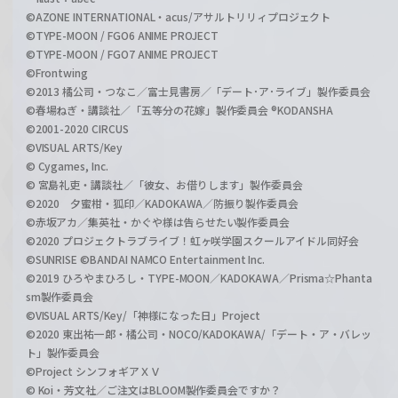
©AZONE INTERNATIONAL・acus/アサルトリリィプロジェクト
©TYPE-MOON / FGO6 ANIME PROJECT
©TYPE-MOON / FGO7 ANIME PROJECT
©Frontwing
©2013 橘公司・つなこ／富士見書房／「デート･ア･ライブ」製作委員会
©春場ねぎ・講談社／「五等分の花嫁」製作委員会 ®KODANSHA
©2001-2020 CIRCUS
©VISUAL ARTS/Key
© Cygames, Inc.
© 宮島礼吏・講談社／「彼女、お借りします」製作委員会
©2020 夕蜜柑・狐印／KADOKAWA／防振り製作委員会
©赤坂アカ／集英社・かぐや様は告らせたい製作委員会
©2020 プロジェクトラブライブ！虹ヶ咲学園スクールアイドル同好会
©SUNRISE ©BANDAI NAMCO Entertainment Inc.
©2019 ひろやまひろし・TYPE-MOON／KADOKAWA／Prisma☆Phanta
sm製作委員会
©VISUAL ARTS/Key/「神様になった日」Project
©2020 東出祐一郎・橘公司・NOCO/KADOKAWA/「デート・ア・バレッ
ト」製作委員会
©Project シンフォギアＸＶ
© Koi・芳文社／ご注文はBLOOM製作委員会ですか？