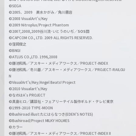
n
©SEGA
©2005、2009 美水かがみ／角川書店
n
©2008 VisualArt's/Key
e
©2009 Nitroplus/Project Phantom
l
©2007,2008,2009谷川流･いとうのいぢ／
SOS団
©CAPCOM CO., LTD. 2009 ALL RIGHTS RESERVED.
©窪岡俊之
©BNGI
©ATLUS CO.,LTD. 1996,2008
©鎌池和馬／アスキー・メディアワークス／PROJECT-INDEX
©鎌池和馬／冬川基／アスキー・メディアワークス／PROJECT-RAILGU
N
©VisualArt's/Key/Angel Beats! Project
©2010 Visualart's/Key
©なのはA's PROJECT
©真島ヒロ／講談社・フェアリーテイル製作ギルド・テレビ東京
©1999-2010 TYPE-MOON
©Bushiroad illust:たにはらなつき(EDEN'S NOTES)
©Bushiroad/Project MILKY HOLMES
©カラー
©鎌池和馬／アスキー・メディアワークス／PROJECT-INDEX II