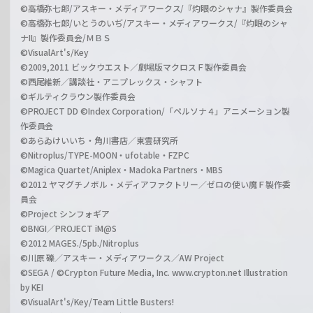
©高橋弥七郎/アスキー・メディアワークス/『灼眼のシャナ』製作委員会
©高橋弥七郎/いとうのいぢ/アスキー・メディアワークス/『灼眼のシャ
ナII』製作委員会/ＭＢＳ
©VisualArt's/Key
©2009,2011 ビックウエスト／劇場版マクロスＦ製作委員会
©西尾維新／講談社・アニプレックス・シャフト
©ギルティクラウン製作委員会
©PROJECT DD ©Index Corporation/「ペルソナ４」アニメーション製
作委員会
©あらゐけいいち・角川書店／東雲研究所
©Nitroplus/TYPE-MOON・ufotable・FZPC
©Magica Quartet/Aniplex・Madoka Partners・MBS
©2012 ヤマグチノボル・メディアファクトリー／ゼロの使い魔Ｆ製作委
員会
©Project シンフォギア
©BNGI／PROJECT iM@S
©2012 MAGES./5pb./Nitroplus
©川原 礫／アスキー・メディアワークス／AW Project
©SEGA / ©Crypton Future Media, Inc. www.crypton.net Illustration
by KEI
©VisualArt's/Key/Team Little Busters!