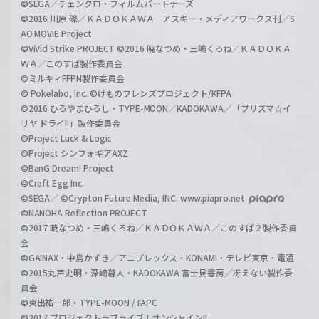
©SEGA／チェンクロ・フィルムパートナーズ
©2016 川原 礫／ＫＡＤＯＫＡＷＡ アスキー・メディアワークス刊／S
AO MOVIE Project
©ViVid Strike PROJECT ©2016 暁なつめ・三嶋くろね／ＫＡＤＯＫＡ
ＷＡ／このすば製作委員会
©ミルキィFFPN製作委員会
© Pokelabo, Inc. ©けものフレンズプロジェクト/KFPA
©2016 ひろやまひろし・TYPE-MOON／KADOKAWA／「プリズマ☆イ
リヤ ドライ!!」製作委員会
©Project Luck & Logic
©Project シンフォギアAXZ
©BanG Dream! Project
©Craft Egg Inc.
©SEGA／ ©Crypton Future Media, INC. www.piapro.net
©NANOHA Reflection PROJECT
©2017 暁なつめ・三嶋くろね／ＫＡＤＯＫＡＷＡ／このすば２製作委員
会
©GAINAX・中島かずき／アニプレックス・KONAMI・テレビ東京・電通
©2015丸戸史明・深崎暮人・KADOKAWA 富士見書房／冴えない製作委
員会
©東出祐一郎・TYPE-MOON / FAPC
©2017 プロジェクトラブライブ！サンシャイン!!