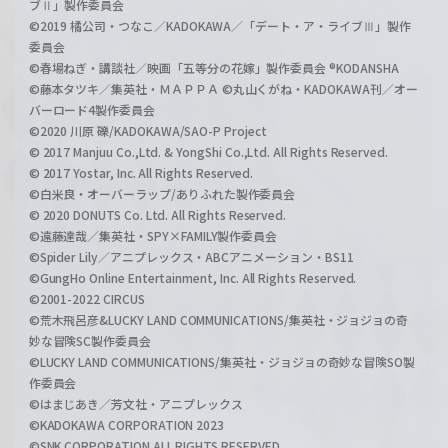
ブⅡ」製作委員会
©2019 橘公司・つなこ／KADOKAWA／「デート・ア・ライブⅢ」製作
委員会
©春場ねぎ・講談社／映画「五等分の花嫁」製作委員会 ®KODANSHA
©藤本タツキ／集英社・ＭＡＰＰＡ ©丸山くがね・KADOKAWA刊／オー
バーロード4製作委員会
©2020 川原 礫/KADOKAWA/SAO-P Project
© 2017 Manjuu Co.,Ltd. & YongShi Co.,Ltd. All Rights Reserved.
© 2017 Yostar, Inc. All Rights Reserved.
©白米良・オーバーラップ/ありふれた製作委員会
© 2020 DONUTS Co. Ltd. All Rights Reserved.
©遠藤達哉／集英社・SPY×FAMILY製作委員会
©Spider Lily／アニプレックス・ABCアニメーション・BS11
©GungHo Online Entertainment, Inc. All Rights Reserved.
©2001-2022 CIRCUS
©荒木飛呂彦&LUCKY LAND COMMUNICATIONS/集英社・ジョジョの奇
妙な冒険SC製作委員会
©LUCKY LAND COMMUNICATIONS/集英社・ジョジョの奇妙な冒険SO製
作委員会
©はまじあき／芳文社・アニプレックス
©KADOKAWA CORPORATION 2023
©SNK CORPORATION ALL RIGHTS RESERVED.