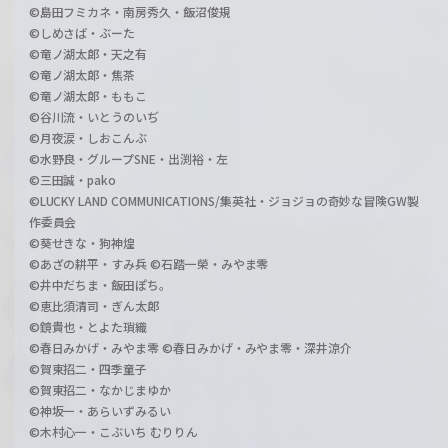
©島田フミカネ・南房秀久・飯沼俊規
©しめさば・ぶーた
©竜ノ湖太郎・天之有
©竜ノ湖太郎・焦茶
©竜ノ湖太郎・ももこ
©谷川流・いとうのいぢ
©月夜涙・しおこんぶ
©水野良・グループSNE・出渕裕・左
©三田誠・pako
©LUCKY LAND COMMUNICATIONS/集英社・ジョジョの奇妙な冒険GW製
作委員会
©葵せきな・狗神煌
©あざの耕平・すみ兵 ©石踏一榮・みやま零
©井中だちま・飯田ぽち。
©恵比須清司・ぎん太郎
©鏡貴也・とよた瑣織
©春日みかげ・みやま零 ©春日みかげ・みやま零・深井涼介
©賀東招二・四季童子
©賀東招二・なかじまゆか
©神坂一・あらいずみるい
©木村心一・こぶいち むりりん