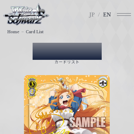
メ
ヴ
ニ
ァ
JP
EN
ュ
イ
ー
ス
Home
Card List
シ
ュ
Card List
ヴ
ァ
カードリスト
ル
ツ
｜
W
e
i
ß
S
c
h