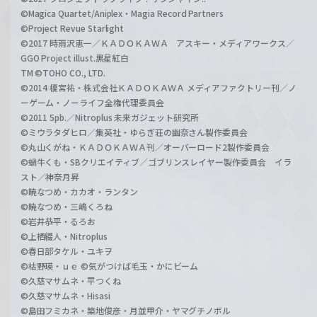
©Magica Quartet/Aniplex・Magia Record Partners
©Project Revue Starlight
©2017 時雨沢恵一／ＫＡＤＯＫＡＷＡ アスキー・メディアワークス／
GGO Project illust.黒星紅白
TM ©TOHO CO., LTD.
©2014 榎宮祐・株式会社ＫＡＤＯＫＡＷＡ メディアファクトリー刊／ノ
ーゲーム・ノーライフ全権代理委員会
©2011 5pb.／Nitroplus 未来ガジェット研究所
©ミウラタダヒロ／集英社・ゆらぎ荘の幽奈さん製作委員会
©丸山くがね・ＫＡＤＯＫＡＷＡ刊／オーバーロード2製作委員会
©蝸牛くも・SBクリエイティブ／ゴブリンスレイヤー製作委員会 イラ
スト／神奈月昇
©暁なつめ・カカオ・ランタン
©暁なつめ・三嶋くろね
©岩井恭平・るろお
©上栖綴人・Nitroplus
©春日部タケル・ユキヲ
©枯野瑛・ｕｅ ©気がつけば毛玉・かにビーム
©久慈マサムネ・平つくね
©久慈マサムネ・Hisasi
©島田フミカネ・築地俊彦・月並甲介・ヤマグチノボル