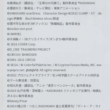
©春場ねぎ・講談社／「五等分の花嫁∬」製作委員会 ®KODANSHA
©葦原大介／集英社・テレビ朝日・東映アニメーション
©VANGUARD overDress Character Design ©2021 CLAMP・ST de
sign:伊藤彰 illust:Kinema citrus/獣道
©理不尽な孫の手/MFブックス/「無職転生」製作委員会
©irodori ent post
© MARVEL
©大森藤ノ・SBクリエイティブ/ダンまち4製作委員会
© 2016 COVER Corp.
©D_CIDE TRAUMEREI PROJECT
©CIRCUS/ ©HIKOSEN
©2001-2021 CIRCUS
© SEGA / © Colorful Palette Inc. / © Crypton Future Media, INC. ww
w.piapro.net
All rights reserved.
©2022 プロジェクトラブライブ！虹ヶ咲学園スクールアイドル同好会
©クール教信者／双葉社
©和久井健・講談社／アニメ「東京リベンジャーズ」製作委員会
©2019 丸戸史明・深崎暮人・KADOKAWA ファンタジア文庫刊／映画も
冴えない製作委員会
©Disney/Pixar
©2014 橘公司・つなこ/KADOKAWA 富士見書房刊/「デート・ア・ライ