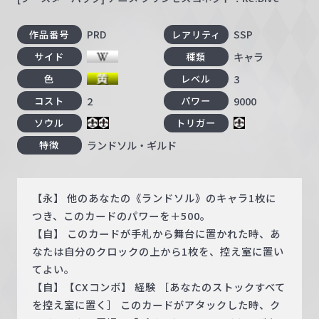
PRD
SSP
作品番号
レアリティ
キャラ
サイド
種類
3
色
レベル
2
9000
コスト
パワー
ソウル
トリガー
ランドソル・ギルド
特徴
【永】 他のあなたの《ランドソル》のキャラ1枚に
つき、このカードのパワーを＋500。
【自】 このカードが手札から舞台に置かれた時、あ
なたは自分のクロックの上から1枚を、控え室に置い
てよい。
【自】【CXコンボ】 経験 ［あなたのストックすべて
を控え室に置く］ このカードがアタックした時、ク