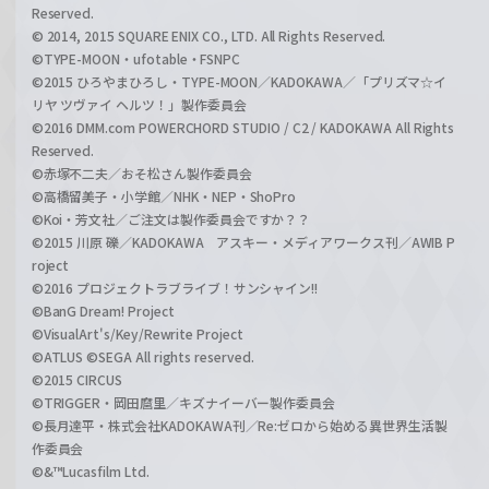
Reserved.
© 2014, 2015 SQUARE ENIX CO., LTD. All Rights Reserved.
©TYPE-MOON・ufotable・FSNPC
©2015 ひろやまひろし・TYPE-MOON／KADOKAWA／「プリズマ☆イ
リヤ ツヴァイ ヘルツ！」製作委員会
©2016 DMM.com POWERCHORD STUDIO / C2 / KADOKAWA All Rights
Reserved.
©赤塚不二夫／おそ松さん製作委員会
©高橋留美子・小学館／NHK・NEP・ShoPro
©Koi・芳文社／ご注文は製作委員会ですか？？
©2015 川原 礫／KADOKAWA アスキー・メディアワークス刊／AWIB P
roject
©2016 プロジェクトラブライブ！サンシャイン!!
©BanG Dream! Project
©VisualArt's/Key/Rewrite Project
©ATLUS ©SEGA All rights reserved.
©2015 CIRCUS
©TRIGGER・岡田麿里／キズナイーバー製作委員会
©長月達平・株式会社KADOKAWA刊／Re:ゼロから始める異世界生活製
作委員会
©&™Lucasfilm Ltd.