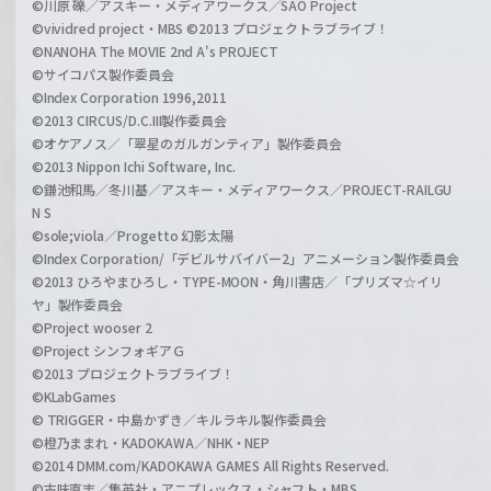
©川原 礫／アスキー・メディアワークス／SAO Project
©vividred project・MBS ©2013 プロジェクトラブライブ！
©NANOHA The MOVIE 2nd A's PROJECT
©サイコパス製作委員会
©Index Corporation 1996,2011
©2013 CIRCUS/D.C.III製作委員会
©オケアノス／「翠星のガルガンティア」製作委員会
©2013 Nippon Ichi Software, Inc.
©鎌池和馬／冬川基／アスキー・メディアワークス／PROJECT-RAILGU
N S
©sole;viola／Progetto 幻影太陽
©Index Corporation/「デビルサバイバー2」アニメーション製作委員会
©2013 ひろやまひろし・TYPE-MOON・角川書店／「プリズマ☆イリ
ヤ」製作委員会
©Project wooser 2
©Project シンフォギアＧ
©2013 プロジェクトラブライブ！
©KLabGames
© TRIGGER・中島かずき／キルラキル製作委員会
©橙乃ままれ・KADOKAWA／NHK・NEP
©2014 DMM.com/KADOKAWA GAMES All Rights Reserved.
©古味直志／集英社・アニプレックス・シャフト・MBS