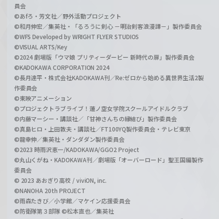
員会
©あfろ・芳文社／野外活動プロジェクト
©和月伸宏／集英社・「るろうに剣心 －明治剣客浪漫譚－」製作委員会
©WFS Developed by WRIGHT FLYER STUDIOS
©VISUAL ARTS/Key
©2024 劇場版「ウマ娘 プリティーダービー 新時代の扉」製作委員会
©KADOKAWA CORPORATION 2024
©長月達平・株式会社KADOKAWA刊／Re:ゼロから始める異世界生活2製
作委員会
©東映アニメーション
©プロジェクトラブライブ！蓮ノ空女学院スクールアイドルクラブ
©内藤マーシー・講談社／「甘神さんちの縁結び」製作委員会
©真島ヒロ・上田敦夫・講談社／FT100YQ製作委員会・テレビ東京
©龍幸伸／集英社・ダンダダン製作委員会
©2023 時雨沢恵一/KADOKAWA/GGO2 Project
©丸山くがね・KADOKAWA刊／劇場版「オーバーロード」聖王国編製作
委員会
© 2023 あおぎり高校 / viviON, inc.
©NANOHA 20th PROJECT
©雨森たきび／小学館／マケイン応援委員会
©防衛隊第３部隊 ©松本直也／集英社