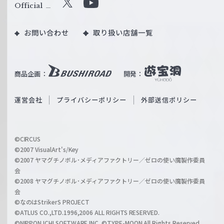
ル
Official
X
Y
ツ
o
｜
お問い合わせ
取り扱い店舗一覧
u
W
T
e
u
i
b
商品企画：
開発：
ß
e
S
O
運営会社
プライバシーポリシー
外部送信ポリシー
c
f
h
f
w
i
a
©CIRCUS
c
©2007 VisualArt's/Key
r
i
©2007 ヤマグチノボル･メディアファクトリー／ゼロの使い魔製作委員
z
会
a
©2008 ヤマグチノボル･メディアファクトリー／ゼロの使い魔製作委員
l
会
C
©なのはStrikerS PROJECT
h
©ATLUS CO.,LTD.1996,2006 ALL RIGHTS RESERVED.
a
©NIPPON ICHI SOFTWARE INC. ©TYPE-MOON All Rights Reserved.