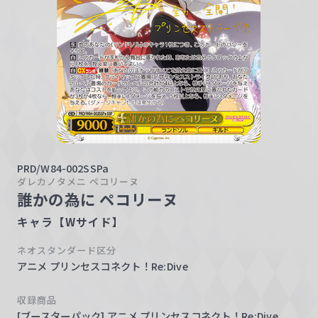
w
a
r
z
PRD/W84-002SSPa
ダレカノタメニ ペコリーヌ
誰かの為に ペコリーヌ
キャラ【Wサイド】
ネオスタンダード区分
アニメ プリンセスコネクト！Re:Dive
収録商品
[ブースターパック] アニメ プリンセスコネクト！Re:Dive