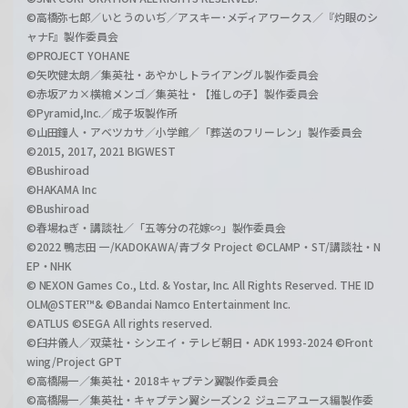
©高橋弥七郎／いとうのいぢ／アスキー･メディアワークス／『灼眼のシ
ャナF』製作委員会
©PROJECT YOHANE
©矢吹健太朗／集英社・あやかしトライアングル製作委員会
©赤坂アカ×横槍メンゴ／集英社・【推しの子】製作委員会
©Pyramid,Inc.／成子坂製作所
©山田鐘人・アベツカサ／小学館／「葬送のフリーレン」製作委員会
©2015, 2017, 2021 BIGWEST
©Bushiroad
©HAKAMA Inc
©Bushiroad
©春場ねぎ・講談社／「五等分の花嫁∽」製作委員会
©2022 鴨志田 一/KADOKAWA/青ブタ Project ©CLAMP・ST/講談社・N
EP・NHK
© NEXON Games Co., Ltd. & Yostar, Inc. All Rights Reserved. THE ID
OLM@STER™& ©Bandai Namco Entertainment Inc.
©ATLUS ©SEGA All rights reserved.
©臼井儀人／双葉社・シンエイ・テレビ朝日・ADK 1993-2024 ©Front
wing/Project GPT
©高橋陽一／集英社・2018キャプテン翼製作委員会
©高橋陽一／集英社・キャプテン翼シーズン２ ジュニアユース編製作委