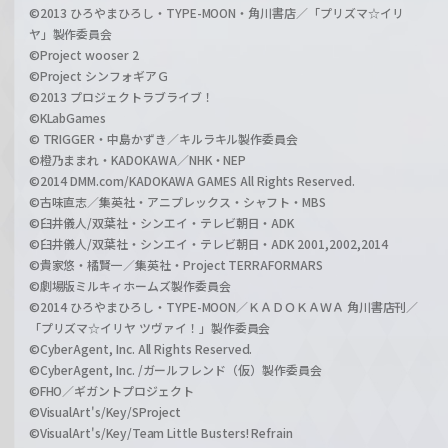
©2013 ひろやまひろし・TYPE-MOON・角川書店／「プリズマ☆イリ
ヤ」製作委員会
©Project wooser 2
©Project シンフォギアＧ
©2013 プロジェクトラブライブ！
©KLabGames
© TRIGGER・中島かずき／キルラキル製作委員会
©橙乃ままれ・KADOKAWA／NHK・NEP
©2014 DMM.com/KADOKAWA GAMES All Rights Reserved.
©古味直志／集英社・アニプレックス・シャフト・MBS
©臼井儀人/双葉社・シンエイ・テレビ朝日・ADK
©臼井儀人/双葉社・シンエイ・テレビ朝日・ADK 2001,2002,2014
©貴家悠・橘賢一／集英社・Project TERRAFORMARS
©劇場版ミルキィホームズ製作委員会
©2014 ひろやまひろし・TYPE-MOON／ＫＡＤＯＫＡＷＡ 角川書店刊／
「プリズマ☆イリヤ ツヴァイ！」製作委員会
©CyberAgent, Inc. All Rights Reserved.
©CyberAgent, Inc. /ガールフレンド（仮）製作委員会
©FHO／ギガントプロジェクト
©VisualArt's/Key/SProject
©VisualArt's/Key/Team Little Busters! Refrain