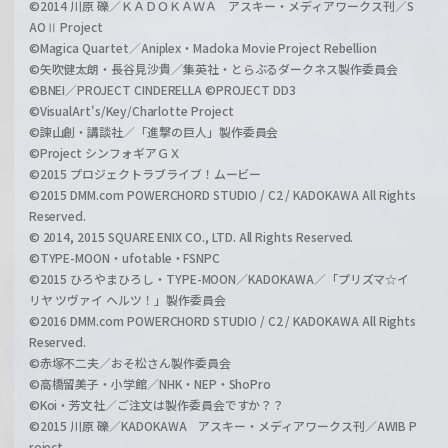
©2014 川原 礫／ＫＡＤＯＫＡＷＡ アスキー・メディアワークス刊／S
AOⅡ Project
©Magica Quartet／Aniplex・Madoka Movie Project Rebellion
©矢吹健太朗・長谷見沙貴／集英社・とらぶるダークネス製作委員会
©BNEI／PROJECT CINDERELLA ©PROJECT DD3
©VisualArt's/Key/Charlotte Project
©諫山創・講談社／「進撃の巨人」製作委員会
©Project シンフォギアＧＸ
©2015 プロジェクトラブライブ！ムービー
©2015 DMM.com POWERCHORD STUDIO / C2 / KADOKAWA All Rights
Reserved.
© 2014, 2015 SQUARE ENIX CO., LTD. All Rights Reserved.
©TYPE-MOON・ufotable・FSNPC
©2015 ひろやまひろし・TYPE-MOON／KADOKAWA／「プリズマ☆イ
リヤ ツヴァイ ヘルツ！」製作委員会
©2016 DMM.com POWERCHORD STUDIO / C2 / KADOKAWA All Rights
Reserved.
©赤塚不二夫／おそ松さん製作委員会
©高橋留美子・小学館／NHK・NEP・ShoPro
©Koi・芳文社／ご注文は製作委員会ですか？？
©2015 川原 礫／KADOKAWA アスキー・メディアワークス刊／AWIB P
roject