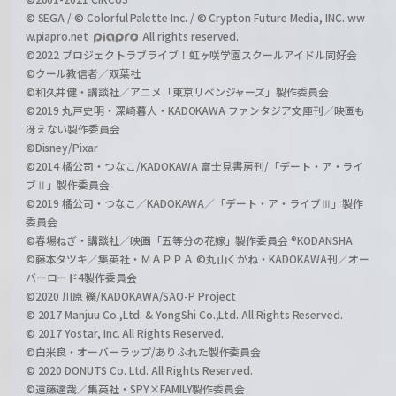
© SEGA / © Colorful Palette Inc. / © Crypton Future Media, INC. ww
w.piapro.net
All rights reserved.
©2022 プロジェクトラブライブ！虹ヶ咲学園スクールアイドル同好会
©クール教信者／双葉社
©和久井健・講談社／アニメ「東京リベンジャーズ」製作委員会
©2019 丸戸史明・深崎暮人・KADOKAWA ファンタジア文庫刊／映画も
冴えない製作委員会
©Disney/Pixar
©2014 橘公司・つなこ/KADOKAWA 富士見書房刊/「デート・ア・ライ
ブⅡ」製作委員会
©2019 橘公司・つなこ／KADOKAWA／「デート・ア・ライブⅢ」製作
委員会
©春場ねぎ・講談社／映画「五等分の花嫁」製作委員会 ®KODANSHA
©藤本タツキ／集英社・ＭＡＰＰＡ ©丸山くがね・KADOKAWA刊／オー
バーロード4製作委員会
©2020 川原 礫/KADOKAWA/SAO-P Project
© 2017 Manjuu Co.,Ltd. & YongShi Co.,Ltd. All Rights Reserved.
© 2017 Yostar, Inc. All Rights Reserved.
©白米良・オーバーラップ/ありふれた製作委員会
© 2020 DONUTS Co. Ltd. All Rights Reserved.
©遠藤達哉／集英社・SPY×FAMILY製作委員会