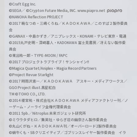
©Craft Egg Inc.
©SEGA／ ©Crypton Future Media, INC. www.piapro.net
©NANOHA Reflection PROJECT
©2017 暁なつめ・三嶋くろね／ＫＡＤＯＫＡＷＡ／このすば２製作委員
会
©GAINAX・中島かずき／アニプレックス・KONAMI・テレビ東京・電通
©2015丸戸史明・深崎暮人・KADOKAWA 富士見書房／冴えない製作委
員会
©東出祐一郎・TYPE-MOON / FAPC
©2017 プロジェクトラブライブ！サンシャイン!!
©Magica Quartet/Aniplex・Magia Record Partners
©Project Revue Starlight
©2017 時雨沢恵一／ＫＡＤＯＫＡＷＡ アスキー・メディアワークス／
GGO Project illust.黒星紅白
TM ©TOHO CO., LTD.
©2014 榎宮祐・株式会社ＫＡＤＯＫＡＷＡ メディアファクトリー刊／ノ
ーゲーム・ノーライフ全権代理委員会
©2011 5pb.／Nitroplus 未来ガジェット研究所
©ミウラタダヒロ／集英社・ゆらぎ荘の幽奈さん製作委員会
©丸山くがね・ＫＡＤＯＫＡＷＡ刊／オーバーロード2製作委員会
©蝸牛くも・SBクリエイティブ／ゴブリンスレイヤー製作委員会 イラ