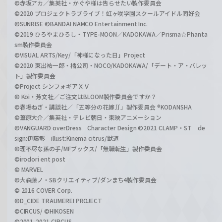
©赤坂アカ／集英社・かぐや様は告らせたい製作委員会
©2020 プロジェクトラブライブ！虹ヶ咲学園スクールアイドル同好会
©SUNRISE ©BANDAI NAMCO Entertainment Inc.
©2019 ひろやまひろし・TYPE-MOON／KADOKAWA／Prisma☆Phanta
sm製作委員会
©VISUAL ARTS/Key/「神様になった日」Project
©2020 東出祐一郎・橘公司・NOCO/KADOKAWA/「デート・ア・バレッ
ト」製作委員会
©Project シンフォギアＸＶ
© Koi・芳文社／ご注文はBLOOM製作委員会ですか？
©春場ねぎ・講談社／「五等分の花嫁∬」製作委員会 ®KODANSHA
©葦原大介／集英社・テレビ朝日・東映アニメーション
©VANGUARD overDress Character Design ©2021 CLAMP・ST de
sign:伊藤彰 illust:Kinema citrus/獣道
©理不尽な孫の手/MFブックス/「無職転生」製作委員会
©irodori ent post
© MARVEL
©大森藤ノ・SBクリエイティブ/ダンまち4製作委員会
© 2016 COVER Corp.
©D_CIDE TRAUMEREI PROJECT
©CIRCUS/ ©HIKOSEN
©2001-2021 CIRCUS