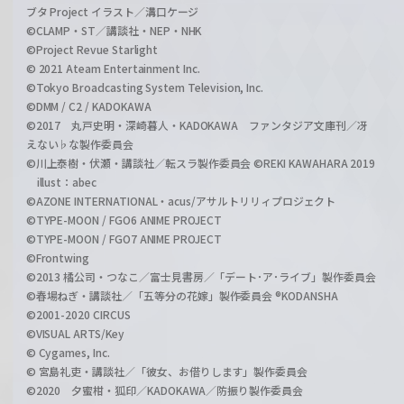
ブタ Project イラスト／溝口ケージ
©CLAMP・ST／講談社・NEP・NHK
©Project Revue Starlight
© 2021 Ateam Entertainment Inc.
©Tokyo Broadcasting System Television, Inc.
©DMM / C2 / KADOKAWA
©2017 丸戸史明・深崎暮人・KADOKAWA ファンタジア文庫刊／冴
えない♭な製作委員会
©川上泰樹・伏瀬・講談社／転スラ製作委員会 ©REKI KAWAHARA 2019
illust：abec
©AZONE INTERNATIONAL・acus/アサルトリリィプロジェクト
©TYPE-MOON / FGO6 ANIME PROJECT
©TYPE-MOON / FGO7 ANIME PROJECT
©Frontwing
©2013 橘公司・つなこ／富士見書房／「デート･ア･ライブ」製作委員会
©春場ねぎ・講談社／「五等分の花嫁」製作委員会 ®KODANSHA
©2001-2020 CIRCUS
©VISUAL ARTS/Key
© Cygames, Inc.
© 宮島礼吏・講談社／「彼女、お借りします」製作委員会
©2020 夕蜜柑・狐印／KADOKAWA／防振り製作委員会