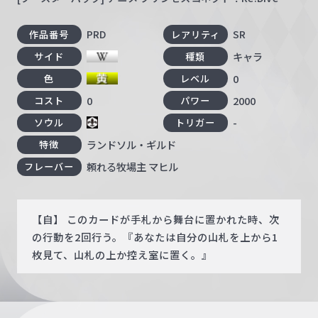
PRD
SR
作品番号
レアリティ
キャラ
サイド
種類
0
色
レベル
0
2000
コスト
パワー
-
ソウル
トリガー
ランドソル・ギルド
特徴
頼れる牧場主 マヒル
フレーバー
【自】 このカードが手札から舞台に置かれた時、次
の行動を2回行う。『あなたは自分の山札を上から1
枚見て、山札の上か控え室に置く。』