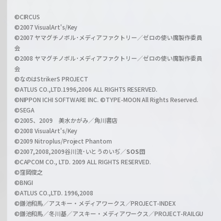
w
i
a
©CIRCUS
c
©2007 VisualArt's/Key
r
i
©2007 ヤマグチノボル･メディアファクトリー／ゼロの使い魔製作委員
z
会
a
©2008 ヤマグチノボル･メディアファクトリー／ゼロの使い魔製作委員
l
会
C
©なのはStrikerS PROJECT
h
©ATLUS CO.,LTD.1996,2006 ALL RIGHTS RESERVED.
a
©NIPPON ICHI SOFTWARE INC. ©TYPE-MOON All Rights Reserved.
n
©SEGA
©2005、2009 美水かがみ／角川書店
n
©2008 VisualArt's/Key
e
©2009 Nitroplus/Project Phantom
l
©2007,2008,2009谷川流･いとうのいぢ／
SOS団
©CAPCOM CO., LTD. 2009 ALL RIGHTS RESERVED.
©窪岡俊之
©BNGI
©ATLUS CO.,LTD. 1996,2008
©鎌池和馬／アスキー・メディアワークス／PROJECT-INDEX
©鎌池和馬／冬川基／アスキー・メディアワークス／PROJECT-RAILGU