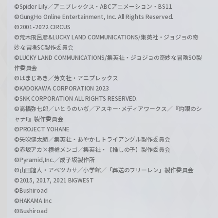
©Spider Lily／アニプレックス・ABCアニメーション・BS11
©GungHo Online Entertainment, Inc. All Rights Reserved.
©2001-2022 CIRCUS
©荒木飛呂彦&LUCKY LAND COMMUNICATIONS/集英社・ジョジョの奇
妙な冒険SC製作委員会
©LUCKY LAND COMMUNICATIONS/集英社・ジョジョの奇妙な冒険SO製
作委員会
©はまじあき／芳文社・アニプレックス
©KADOKAWA CORPORATION 2023
©SNK CORPORATION ALL RIGHTS RESERVED.
©高橋弥七郎／いとうのいぢ／アスキー･メディアワークス／『灼眼のシ
ャナF』製作委員会
©PROJECT YOHANE
©矢吹健太朗／集英社・あやかしトライアングル製作委員会
©赤坂アカ×横槍メンゴ／集英社・【推しの子】製作委員会
©Pyramid,Inc.／成子坂製作所
©山田鐘人・アベツカサ／小学館／「葬送のフリーレン」製作委員会
©2015, 2017, 2021 BIGWEST
©Bushiroad
©HAKAMA Inc
©Bushiroad