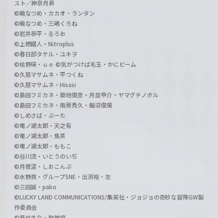
スト／神奈月昇
©暁なつめ・カカオ・ランタン
©暁なつめ・三嶋くろね
©岩井恭平・るろお
©上栖綴人・Nitroplus
©春日部タケル・ユキヲ
©枯野瑛・ｕｅ ©気がつけば毛玉・かにビーム
©久慈マサムネ・平つくね
©久慈マサムネ・Hisasi
©島田フミカネ・築地俊彦・月並甲介・ヤマグチノボル
©島田フミカネ・南房秀久・飯沼俊規
©しめさば・ぶーた
©竜ノ湖太郎・天之有
©竜ノ湖太郎・焦茶
©竜ノ湖太郎・ももこ
©谷川流・いとうのいぢ
©月夜涙・しおこんぶ
©水野良・グループSNE・出渕裕・左
©三田誠・pako
©LUCKY LAND COMMUNICATIONS/集英社・ジョジョの奇妙な冒険GW製
作委員会
©葵せきな・狗神煌