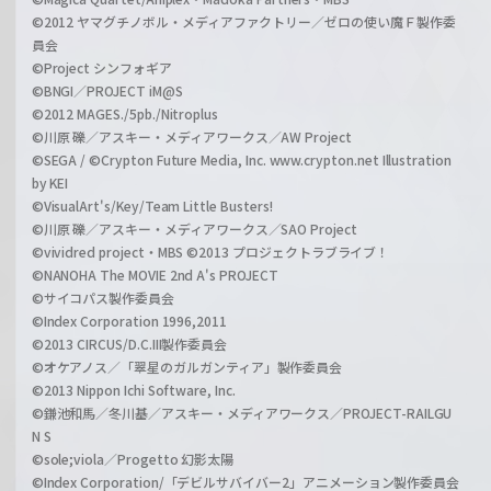
©2012 ヤマグチノボル・メディアファクトリー／ゼロの使い魔Ｆ製作委
員会
©Project シンフォギア
©BNGI／PROJECT iM@S
©2012 MAGES./5pb./Nitroplus
©川原 礫／アスキー・メディアワークス／AW Project
©SEGA / ©Crypton Future Media, Inc. www.crypton.net Illustration
by KEI
©VisualArt's/Key/Team Little Busters!
©川原 礫／アスキー・メディアワークス／SAO Project
©vividred project・MBS ©2013 プロジェクトラブライブ！
©NANOHA The MOVIE 2nd A's PROJECT
©サイコパス製作委員会
©Index Corporation 1996,2011
©2013 CIRCUS/D.C.III製作委員会
©オケアノス／「翠星のガルガンティア」製作委員会
©2013 Nippon Ichi Software, Inc.
©鎌池和馬／冬川基／アスキー・メディアワークス／PROJECT-RAILGU
N S
©sole;viola／Progetto 幻影太陽
©Index Corporation/「デビルサバイバー2」アニメーション製作委員会