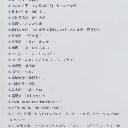
©あざの耕平・すみ兵 ©石踏一榮・みやま零
©井中だちま・飯田ぽち。
©恵比須清司・ぎん太郎
©鏡貴也・とよた瑣織
©春日みかげ・みやま零 ©春日みかげ・みやま零・深井涼介
©賀東招二・四季童子
©賀東招二・なかじまゆか
©神坂一・あらいずみるい
©木村心一・こぶいち むりりん
©榊一郎・なまにくＡＴＫ（ニトロプラス）
©細音啓・猫鍋蒼
©橘公司・つなこ
©築地俊彦・駒都え～じ
©柳実冬貴・切符
©羊太郎・三嶋くろね
©諸星悠・甘味みきひろ
©NANOHA Detonation PROJECT
©TYPE-MOON・ufotable・FSNPC
©2017 川原 礫／ＫＡＤＯＫＡＷＡ アスキー・メディアワークス／SAO
-A Project
©2018 鴨志田 一／ＫＡＤＯＫＡＷＡ アスキー・メディアワークス／青