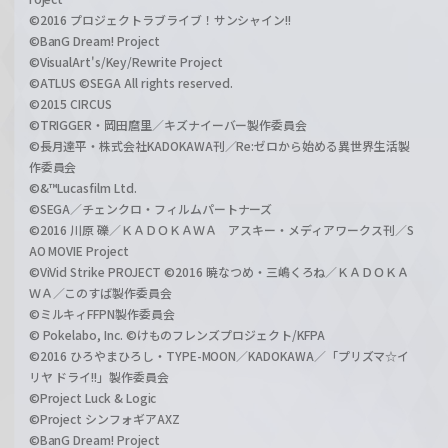
©2016 プロジェクトラブライブ！サンシャイン!!
©BanG Dream! Project
©VisualArt's/Key/Rewrite Project
©ATLUS ©SEGA All rights reserved.
©2015 CIRCUS
©TRIGGER・岡田麿里／キズナイーバー製作委員会
©長月達平・株式会社KADOKAWA刊／Re:ゼロから始める異世界生活製
作委員会
©&™Lucasfilm Ltd.
©SEGA／チェンクロ・フィルムパートナーズ
©2016 川原 礫／ＫＡＤＯＫＡＷＡ アスキー・メディアワークス刊／S
AO MOVIE Project
©ViVid Strike PROJECT ©2016 暁なつめ・三嶋くろね／ＫＡＤＯＫＡ
ＷＡ／このすば製作委員会
©ミルキィFFPN製作委員会
© Pokelabo, Inc. ©けものフレンズプロジェクト/KFPA
©2016 ひろやまひろし・TYPE-MOON／KADOKAWA／「プリズマ☆イ
リヤ ドライ!!」製作委員会
©Project Luck & Logic
©Project シンフォギアAXZ
©BanG Dream! Project