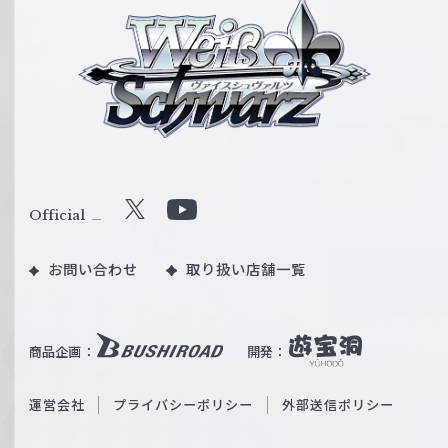
ヴ
ァ
イ
ス
シ
ュ
ヴ
ァ
ル
Official
X
Y
ツ
o
｜
お問い合わせ
取り扱い店舗一覧
u
W
T
e
u
i
b
商品企画：
開発：
ß
e
S
O
運営会社
プライバシーポリシー
外部送信ポリシー
c
f
h
f