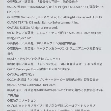
©春場ねぎ・講談社／「五等分の花嫁∽」製作委員会
©2022 鴨志田 一/KADOKAWA/青ブタ Project ©CLAMP・ST/講談社・N
EP・NHK
© NEXON Games Co., Ltd. & Yostar, Inc. All Rights Reserved. THE ID
OLM@STER™& ©Bandai Namco Entertainment Inc.
©ATLUS ©SEGA All rights reserved.
©臼井儀人／双葉社・シンエイ・テレビ朝日・ADK 1993-2024 ©Front
wing/Project GPT
©高橋陽一／集英社・2018キャプテン翼製作委員会
©高橋陽一／集英社・キャプテン翼シーズン２ ジュニアユース編製作委
員会
©あfろ・芳文社／野外活動プロジェクト
©和月伸宏／集英社・「るろうに剣心 －明治剣客浪漫譚－」製作委員会
©WFS Developed by WRIGHT FLYER STUDIOS
©VISUAL ARTS/Key
©2024 劇場版「ウマ娘 プリティーダービー 新時代の扉」製作委員会
©KADOKAWA CORPORATION 2024
©長月達平・株式会社KADOKAWA刊／Re:ゼロから始める異世界生活2製
作委員会
©東映アニメーション
©プロジェクトラブライブ！蓮ノ空女学院スクールアイドルクラブ
©内藤マーシー・講談社／「甘神さんちの縁結び」製作委員会