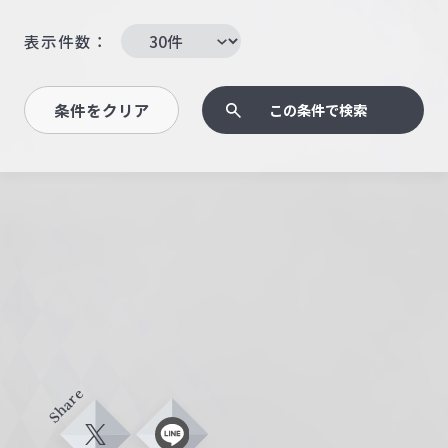
表示件数：
条件をクリア
この条件で検索
Share
X
L