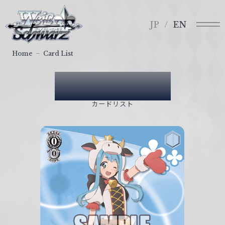
メ
ヴ
ニ
ァ
JP
EN
ュ
イ
ー
ス
Home
Card List
シ
ュ
Card List
ヴ
ァ
カードリスト
ル
ツ
｜
W
e
i
ß
S
c
h