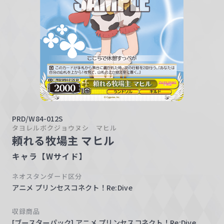
w
a
r
z
PRD/W84-012S
タヨレルボクジョウヌシ マヒル
頼れる牧場主 マヒル
キャラ【Wサイド】
ネオスタンダード区分
アニメ プリンセスコネクト！Re:Dive
収録商品
[ブースターパック] アニメ プリンセスコネクト！Re:Dive