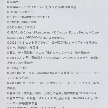
© MARVEL
©大森藤ノ・SBクリエイティブ/ダンまち4製作委員会
© 2016 COVER Corp.
©D_CIDE TRAUMEREI PROJECT
©CIRCUS/ ©HIKOSEN
©2001-2021 CIRCUS
© SEGA / © Colorful Palette Inc. / © Crypton Future Media, INC. ww
w.piapro.net
All rights reserved.
©2022 プロジェクトラブライブ！虹ヶ咲学園スクールアイドル同好会
©クール教信者／双葉社
©和久井健・講談社／アニメ「東京リベンジャーズ」製作委員会
©2019 丸戸史明・深崎暮人・KADOKAWA ファンタジア文庫刊／映画も
冴えない製作委員会
©Disney/Pixar
©2014 橘公司・つなこ/KADOKAWA 富士見書房刊/「デート・ア・ライ
ブⅡ」製作委員会
©2019 橘公司・つなこ／KADOKAWA／「デート・ア・ライブⅢ」製作
委員会
©春場ねぎ・講談社／映画「五等分の花嫁」製作委員会 ®KODANSHA
©藤本タツキ／集英社・ＭＡＰＰＡ ©丸山くがね・KADOKAWA刊／オー
バーロード4製作委員会