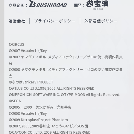
b
商品企画：
開発：
ß
e
S
O
運営会社
プライバシーポリシー
外部送信ポリシー
c
f
h
f
w
i
a
©CIRCUS
c
©2007 VisualArt's/Key
r
i
©2007 ヤマグチノボル･メディアファクトリー／ゼロの使い魔製作委員
z
会
a
©2008 ヤマグチノボル･メディアファクトリー／ゼロの使い魔製作委員
l
会
C
©なのはStrikerS PROJECT
h
©ATLUS CO.,LTD.1996,2006 ALL RIGHTS RESERVED.
a
©NIPPON ICHI SOFTWARE INC. ©TYPE-MOON All Rights Reserved.
n
©SEGA
©2005、2009 美水かがみ／角川書店
n
©2008 VisualArt's/Key
e
©2009 Nitroplus/Project Phantom
l
©2007,2008,2009谷川流･いとうのいぢ／
SOS団
©CAPCOM CO., LTD. 2009 ALL RIGHTS RESERVED.