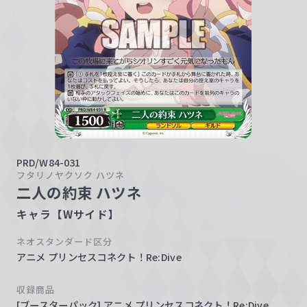
w
a
r
z
PRD/W84-031
フタリノヤクソク ハツネ
二人の約束 ハツネ
キャラ【Wサイド】
ネオスタンダード区分
アニメ プリンセスコネクト！Re:Dive
収録商品
[ブースターパック] アニメ プリンセスコネクト！Re:Dive