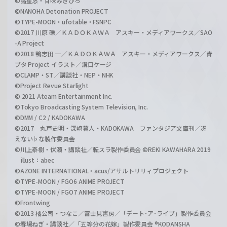
©諸星悠・甘味みきひろ
©NANOHA Detonation PROJECT
©TYPE-MOON・ufotable・FSNPC
©2017 川原 礫／ＫＡＤＯＫＡＷＡ アスキー・メディアワークス／SAO
-A Project
©2018 鴨志田 一／ＫＡＤＯＫＡＷＡ アスキー・メディアワークス／青
ブタ Project イラスト／溝口ケージ
©CLAMP・ST／講談社・NEP・NHK
©Project Revue Starlight
© 2021 Ateam Entertainment Inc.
©Tokyo Broadcasting System Television, Inc.
©DMM / C2 / KADOKAWA
©2017 丸戸史明・深崎暮人・KADOKAWA ファンタジア文庫刊／冴
えない♭な製作委員会
©川上泰樹・伏瀬・講談社／転スラ製作委員会 ©REKI KAWAHARA 2019
illust：abec
©AZONE INTERNATIONAL・acus/アサルトリリィプロジェクト
©TYPE-MOON / FGO6 ANIME PROJECT
©TYPE-MOON / FGO7 ANIME PROJECT
©Frontwing
©2013 橘公司・つなこ／富士見書房／「デート･ア･ライブ」製作委員会
©春場ねぎ・講談社／「五等分の花嫁」製作委員会 ®KODANSHA