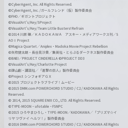
©CyberAgent, Inc. All Rights Reserved.
©CyberAgent, Inc. /ガールフレンド（仮）製作委員会
©FHO／ギガントプロジェクト
©VisualArt's/Key/SProject
©VisualArt's/Key/Team Little Busters! Refrain
©2014 川原 礫／ＫＡＤＯＫＡＷＡ アスキー・メディアワークス刊／S
AOⅡ Project
©Magica Quartet／Aniplex・Madoka Movie Project Rebellion
©矢吹健太朗・長谷見沙貴／集英社・とらぶるダークネス製作委員会
©BNEI／PROJECT CINDERELLA ©PROJECT DD3
©VisualArt's/Key/Charlotte Project
©諫山創・講談社／「進撃の巨人」製作委員会
©Project シンフォギアＧＸ
©2015 プロジェクトラブライブ！ムービー
©2015 DMM.com POWERCHORD STUDIO / C2 / KADOKAWA All Rights
Reserved.
© 2014, 2015 SQUARE ENIX CO., LTD. All Rights Reserved.
©TYPE-MOON・ufotable・FSNPC
©2015 ひろやまひろし・TYPE-MOON／KADOKAWA／「プリズマ☆イ
リヤ ツヴァイ ヘルツ！」製作委員会
©2016 DMM.com POWERCHORD STUDIO / C2 / KADOKAWA All Rights