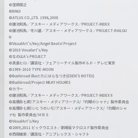
©窪岡俊之
©BNGI
©ATLUS CO.,LTD. 1996,2008
©鎌池和馬／アスキー・メディアワークス／PROJECT-INDEX
©鎌池和馬／冬川基／アスキー・メディアワークス／PROJECT-RAILGU
N
©VisualArt's/Key/Angel Beats! Project
©2010 Visualart's/Key
©なのはA's PROJECT
©真島ヒロ／講談社・フェアリーテイル製作ギルド・テレビ東京
©1999-2010 TYPE-MOON
©Bushiroad illust:たにはらなつき(EDEN'S NOTES)
©Bushiroad/Project MILKY HOLMES
©カラー
©鎌池和馬／アスキー・メディアワークス／PROJECT-INDEX II
©高橋弥七郎/アスキー・メディアワークス/『灼眼のシャナ』製作委員会
©高橋弥七郎/いとうのいぢ/アスキー・メディアワークス/『灼眼のシャ
ナII』製作委員会/ＭＢＳ
©VisualArt's/Key
©2009,2011 ビックウエスト／劇場版マクロスＦ製作委員会
©西尾維新／講談社・アニプレックス・シャフト