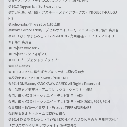
©オケアノス／「翠星のガルガンティア」製作委員会
©2013 Nippon Ichi Software, Inc.
©鎌池和馬／冬川基／アスキー・メディアワークス／PROJECT-RAILGU
N S
©sole;viola／Progetto 幻影太陽
©Index Corporation/「デビルサバイバー2」アニメーション製作委員会
©2013 ひろやまひろし・TYPE-MOON・角川書店／「プリズマ☆イリ
ヤ」製作委員会
©Project wooser 2
©Project シンフォギアＧ
©2013 プロジェクトラブライブ！
©KLabGames
© TRIGGER・中島かずき／キルラキル製作委員会
©橙乃ままれ・KADOKAWA／NHK・NEP
©2014 DMM.com/KADOKAWA GAMES All Rights Reserved.
©古味直志／集英社・アニプレックス・シャフト・MBS
©臼井儀人/双葉社・シンエイ・テレビ朝日・ADK
©臼井儀人/双葉社・シンエイ・テレビ朝日・ADK 2001,2002,2014
©貴家悠・橘賢一／集英社・Project TERRAFORMARS
©劇場版ミルキィホームズ製作委員会
©2014 ひろやまひろし・TYPE-MOON／ＫＡＤＯＫＡＷＡ 角川書店刊／
「プリズマ☆イリヤ ツヴァイ！」製作委員会