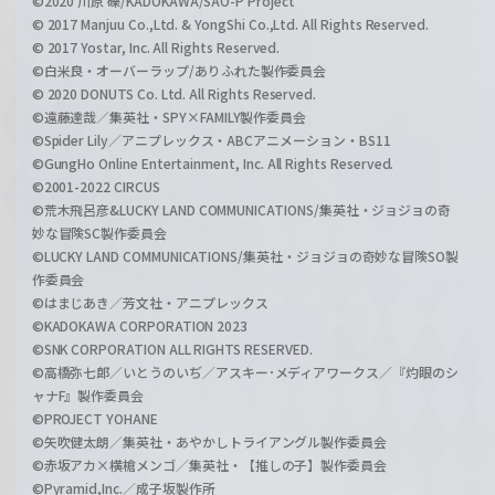
©2020 川原 礫/KADOKAWA/SAO-P Project
© 2017 Manjuu Co.,Ltd. & YongShi Co.,Ltd. All Rights Reserved.
© 2017 Yostar, Inc. All Rights Reserved.
©白米良・オーバーラップ/ありふれた製作委員会
© 2020 DONUTS Co. Ltd. All Rights Reserved.
©遠藤達哉／集英社・SPY×FAMILY製作委員会
©Spider Lily／アニプレックス・ABCアニメーション・BS11
©GungHo Online Entertainment, Inc. All Rights Reserved.
©2001-2022 CIRCUS
©荒木飛呂彦&LUCKY LAND COMMUNICATIONS/集英社・ジョジョの奇
妙な冒険SC製作委員会
©LUCKY LAND COMMUNICATIONS/集英社・ジョジョの奇妙な冒険SO製
作委員会
©はまじあき／芳文社・アニプレックス
©KADOKAWA CORPORATION 2023
©SNK CORPORATION ALL RIGHTS RESERVED.
©高橋弥七郎／いとうのいぢ／アスキー･メディアワークス／『灼眼のシ
ャナF』製作委員会
©PROJECT YOHANE
©矢吹健太朗／集英社・あやかしトライアングル製作委員会
©赤坂アカ×横槍メンゴ／集英社・【推しの子】製作委員会
©Pyramid,Inc.／成子坂製作所