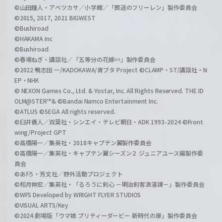
©山田鐘人・アベツカサ／小学館／「葬送のフリーレン」製作委員会
©2015, 2017, 2021 BIGWEST
©Bushiroad
©HAKAMA Inc
©Bushiroad
©春場ねぎ・講談社／「五等分の花嫁∽」製作委員会
©2022 鴨志田 一/KADOKAWA/青ブタ Project ©CLAMP・ST/講談社・N
EP・NHK
© NEXON Games Co., Ltd. & Yostar, Inc. All Rights Reserved. THE ID
OLM@STER™& ©Bandai Namco Entertainment Inc.
©ATLUS ©SEGA All rights reserved.
©臼井儀人／双葉社・シンエイ・テレビ朝日・ADK 1993-2024 ©Front
wing/Project GPT
©高橋陽一／集英社・2018キャプテン翼製作委員会
©高橋陽一／集英社・キャプテン翼シーズン２ ジュニアユース編製作委
員会
©あfろ・芳文社／野外活動プロジェクト
©和月伸宏／集英社・「るろうに剣心 －明治剣客浪漫譚－」製作委員会
©WFS Developed by WRIGHT FLYER STUDIOS
©VISUAL ARTS/Key
©2024 劇場版「ウマ娘 プリティーダービー 新時代の扉」製作委員会