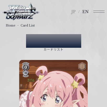
メ
ヴ
ニ
ァ
JP
EN
ュ
イ
ー
ス
Home
Card List
シ
ュ
Card List
ヴ
ァ
カードリスト
ル
ツ
｜
W
e
i
ß
S
c
h