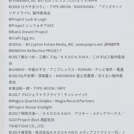
© Pokelabo, Inc. ©けものフレンズプロジェクト/KFPA
©2016 ひろやまひろし・TYPE-MOON／KADOKAWA／「プリズマ☆イ
リヤ ドライ!!」製作委員会
©Project Luck & Logic
©Project シンフォギアAXZ
©BanG Dream! Project
©Craft Egg Inc.
©SEGA／ ©Crypton Future Media, INC. www.piapro.net
©NANOHA Reflection PROJECT
©2017 暁なつめ・三嶋くろね／ＫＡＤＯＫＡＷＡ／このすば２製作委員
会
©GAINAX・中島かずき／アニプレックス・KONAMI・テレビ東京・電通
©2015丸戸史明・深崎暮人・KADOKAWA 富士見書房／冴えない製作委
員会
©東出祐一郎・TYPE-MOON / FAPC
©2017 プロジェクトラブライブ！サンシャイン!!
©Magica Quartet/Aniplex・Magia Record Partners
©Project Revue Starlight
©2017 時雨沢恵一／ＫＡＤＯＫＡＷＡ アスキー・メディアワークス／
GGO Project illust.黒星紅白
TM ©TOHO CO., LTD.
©2014 榎宮祐・株式会社ＫＡＤＯＫＡＷＡ メディアファクトリー刊／ノ