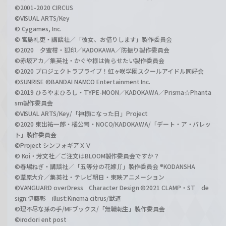
©2001-2020 CIRCUS
©VISUAL ARTS/Key
© Cygames, Inc.
© 宮島礼吏・講談社／「彼女、お借りします」製作委員会
©2020 夕蜜柑・狐印／KADOKAWA／防振り製作委員会
©赤坂アカ／集英社・かぐや様は告らせたい製作委員会
©2020 プロジェクトラブライブ！虹ヶ咲学園スクールアイドル同好会
©SUNRISE ©BANDAI NAMCO Entertainment Inc.
©2019 ひろやまひろし・TYPE-MOON／KADOKAWA／Prisma☆Phanta
sm製作委員会
©VISUAL ARTS/Key/「神様になった日」Project
©2020 東出祐一郎・橘公司・NOCO/KADOKAWA/「デート・ア・バレッ
ト」製作委員会
©Project シンフォギアＸＶ
© Koi・芳文社／ご注文はBLOOM製作委員会ですか？
©春場ねぎ・講談社／「五等分の花嫁∬」製作委員会 ®KODANSHA
©葦原大介／集英社・テレビ朝日・東映アニメーション
©VANGUARD overDress Character Design ©2021 CLAMP・ST de
sign:伊藤彰 illust:Kinema citrus/獣道
©理不尽な孫の手/MFブックス/「無職転生」製作委員会
©irodori ent post