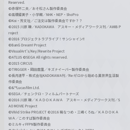
Reserved.
©赤塚不二夫／おそ松さん製作委員会
©高橋留美子・小学館／NHK・NEP・ShoPro
©Koi・芳文社／ご注文は製作委員会ですか？？
©2015 川原 礫／KADOKAWA アスキー・メディアワークス刊／AWIB P
roject
©2016 プロジェクトラブライブ！サンシャイン!!
©BanG Dream! Project
©VisualArt's/Key/Rewrite Project
©ATLUS ©SEGA All rights reserved.
©2015 CIRCUS
©TRIGGER・岡田麿里／キズナイーバー製作委員会
©長月達平・株式会社KADOKAWA刊／Re:ゼロから始める異世界生活製
作委員会
©&™Lucasfilm Ltd.
©SEGA／チェンクロ・フィルムパートナーズ
©2016 川原 礫／ＫＡＤＯＫＡＷＡ アスキー・メディアワークス刊／S
AO MOVIE Project
©ViVid Strike PROJECT ©2016 暁なつめ・三嶋くろね／ＫＡＤＯＫＡ
ＷＡ／このすば製作委員会
©ミルキィFFPN製作委員会