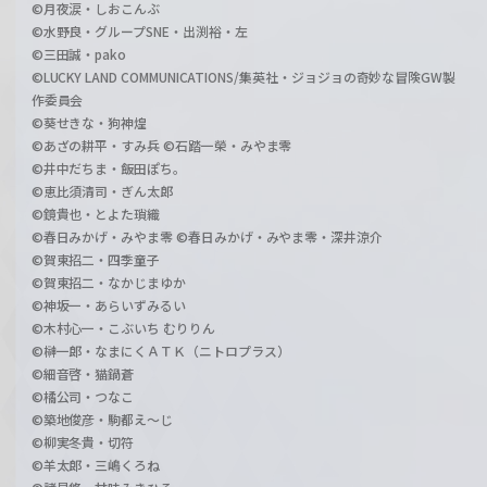
©月夜涙・しおこんぶ
©水野良・グループSNE・出渕裕・左
©三田誠・pako
©LUCKY LAND COMMUNICATIONS/集英社・ジョジョの奇妙な冒険GW製
作委員会
©葵せきな・狗神煌
©あざの耕平・すみ兵 ©石踏一榮・みやま零
©井中だちま・飯田ぽち。
©恵比須清司・ぎん太郎
©鏡貴也・とよた瑣織
©春日みかげ・みやま零 ©春日みかげ・みやま零・深井涼介
©賀東招二・四季童子
©賀東招二・なかじまゆか
©神坂一・あらいずみるい
©木村心一・こぶいち むりりん
©榊一郎・なまにくＡＴＫ（ニトロプラス）
©細音啓・猫鍋蒼
©橘公司・つなこ
©築地俊彦・駒都え～じ
©柳実冬貴・切符
©羊太郎・三嶋くろね