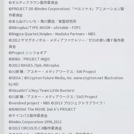
©ギルティクラウン製作委員会
©PROJECT DD ©Index Corporation/「ペルソナ４」アニメーション製
作委員会
©あらゐけいいち・角川書店／東雲研究所
©Nitroplus/TYPE-MOON・ufotable・FZPC
©Magica Quartet/Aniplex・Madoka Partners・MBS
©2012 ヤマグチノボル・メディアファクトリー／ゼロの使い魔Ｆ製作委
員会
©Project シンフォギア
©BNGI／PROJECT iM@S
©2012 MAGES./5pb./Nitroplus
©川原 礫／アスキー・メディアワークス／AW Project
©SEGA / ©Crypton Future Media, Inc. www.crypton.net Illustration
by KEI
©VisualArt's/Key/Team Little Busters!
©川原 礫／アスキー・メディアワークス／SAO Project
©vividred project・MBS ©2013 プロジェクトラブライブ！
©NANOHA The MOVIE 2nd A's PROJECT
©サイコパス製作委員会
©Index Corporation 1996,2011
©2013 CIRCUS/D.C.III製作委員会