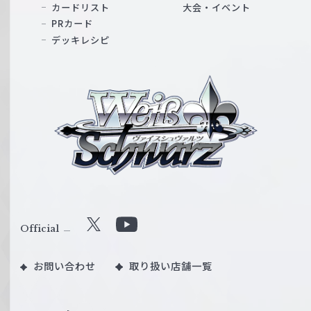
カードリスト
大会・イベント
PRカード
デッキレシピ
ヴ
ァ
イ
ス
シ
ュ
ヴ
ァ
ル
Official
X
Y
ツ
o
｜
お問い合わせ
取り扱い店舗一覧
u
W
T
e
u
i