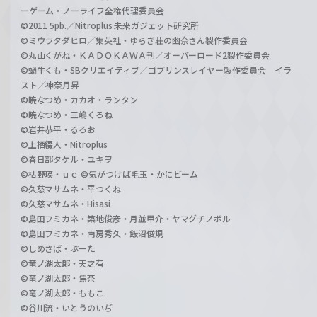
ーゲーム・ノーライフ全権代理委員会
©2011 5pb.／Nitroplus 未来ガジェット研究所
©ミウラタダヒロ／集英社・ゆらぎ荘の幽奈さん製作委員会
©丸山くがね・ＫＡＤＯＫＡＷＡ刊／オーバーロード2製作委員会
©蝸牛くも・SBクリエイティブ／ゴブリンスレイヤー製作委員会 イラ
スト／神奈月昇
©暁なつめ・カカオ・ランタン
©暁なつめ・三嶋くろね
©岩井恭平・るろお
©上栖綴人・Nitroplus
©春日部タケル・ユキヲ
©枯野瑛・ｕｅ ©気がつけば毛玉・かにビーム
©久慈マサムネ・平つくね
©久慈マサムネ・Hisasi
©島田フミカネ・築地俊彦・月並甲介・ヤマグチノボル
©島田フミカネ・南房秀久・飯沼俊規
©しめさば・ぶーた
©竜ノ湖太郎・天之有
©竜ノ湖太郎・焦茶
©竜ノ湖太郎・ももこ
©谷川流・いとうのいぢ