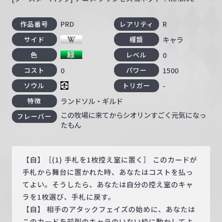
PRD
R
作品番号
レアリティ
キャラ
サイド
種類
0
色
レベル
0
1500
コスト
パワー
-
ソウル
トリガー
ランドソル・ギルド
特徴
この牧場に来てからシオリンすごく元気になっ
フレーバー
たもん
【自】［(1) 手札を1枚控え室に置く］ このカードが
手札から舞台に置かれた時、あなたはコストを払っ
てよい。そうしたら、あなたは自分の控え室のキャ
ラを1枚選び、手札に戻す。
【自】 相手のアタックフェイズの始めに、あなたは
このカードを前列のキャラのいない枠に動かしてよ