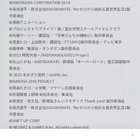
©KADOKAWA CORPORATION 2024
©長月達平・株式会社KADOKAWA刊／Re:ゼロから始める異世界生活2製
作委員会
©東映アニメーション
©プロジェクトラブライブ！蓮ノ空女学院スクールアイドルクラブ
©内藤マーシー・講談社／「甘神さんちの縁結び」製作委員会
©真島ヒロ・上田敦夫・講談社／FT100YQ製作委員会・テレビ東京
©龍幸伸／集英社・ダンダダン製作委員会
©2023 時雨沢恵一/KADOKAWA/GGO2 Project
©丸山くがね・KADOKAWA刊／劇場版「オーバーロード」聖王国編製作
委員会
© 2023 あおぎり高校 / viviON, inc.
©NANOHA 20th PROJECT
©雨森たきび／小学館／マケイン応援委員会
©防衛隊第３部隊 ©松本直也／集英社
©原悠衣・芳文社／劇場版きんいろモザイク Thank you!! 製作委員会
©長月達平・株式会社KADOKAWA刊／Re:ゼロから始める異世界生活3製
作委員会
©SHIFT UP CORP.
© NEOWIZ & GAMFS N inc. All rights reserved.
©ATLUS. ©SEGA.
✕