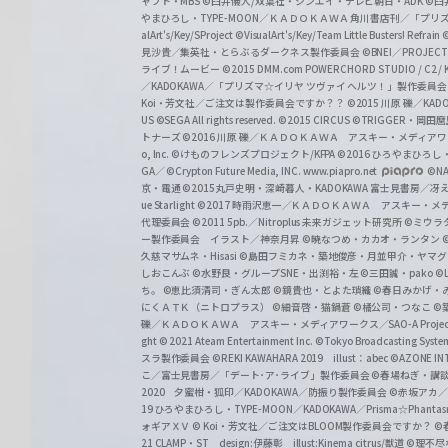
ャフト・MBS
©臼井儀人/双葉社・シンエイ・テレビ朝日・ADK
©臼
やまひろし・TYPE-MOON／ＫＡＤＯＫＡＷＡ 角川書店刊／「プ
alArt's/Key/SProject
©VisualArt's/Key/Team Little Busters! Refrain
見沙貴／集英社・とらぶるダークネス製作委員会
©BNEI／PROJECT 
ライブ！ムービー
©2015 DMM.com POWERCHORD STUDIO / C2 / KA
／KADOKAWA／「プリズマ☆イリヤ ツヴァイ ヘルツ！」製作委員
Koi・芳文社／ご注文は製作委員会ですか？？
©2015 川原 礫／KA
US ©SEGA All rights reserved.
©2015 CIRCUS
©TRIGGER・岡
トナーズ
©2016 川原 礫／ＫＡＤＯＫＡＷＡ アスキー・メディアワークス刊
o, Inc. ©けものフレンズプロジェクト/KFPA
©2016 ひろやまひろし
GA／ ©Crypton Future Media, INC. www.piapro.net
©NA
京・電通
©2015丸戸史明・深崎暮人・KADOKAWA 富士見書房／
ue Starlight
©2017 時雨沢恵一／ＫＡＤＯＫＡＷＡ アスキー・メディアワー
代理委員会
©2011 5pb.／Nitroplus 未来ガジェット研究所
©ミウラ
ー製作委員会 イラスト／神奈月昇
©暁なつめ・カカオ・ランタン
久慈マサムネ・Hisasi
©島田フミカネ・築地俊彦・月並甲介・ヤマ
しおこんぶ
©水野良・グループSNE・出渕裕・左
©三田誠・pako
©
ち。
©恵比須清司・ぎん太郎
©鏡貴也・とよた瑣織
©春日みかげ・
にくＡＴＫ（ニトロプラス）
©細音啓・猫鍋蒼
©橘公司・つなこ
©
礫／ＫＡＤＯＫＡＷＡ アスキー・メディアワークス／SAO-A Projec
ght
© 2021 Ateam Entertainment Inc.
©Tokyo Broadcasting System 
スラ製作委員会 ©REKI KAWAHARA 2019 illust：abec
©AZONE 
こ／富士見書房／「デート･ア･ライブ」製作委員会
©春場ねぎ・講談
2020 夕蜜柑・狐印／KADOKAWA／防振り製作委員会
©赤坂アカ
19 ひろやまひろし・TYPE-MOON／KADOKAWA／Prisma☆Phant
ォギアＸＶ
© Koi・芳文社／ご注文はBLOOM製作委員会ですか？
©
21 CLAMP・ST design:伊藤彰 illust:Kinema citrus/獣道
©理不尽