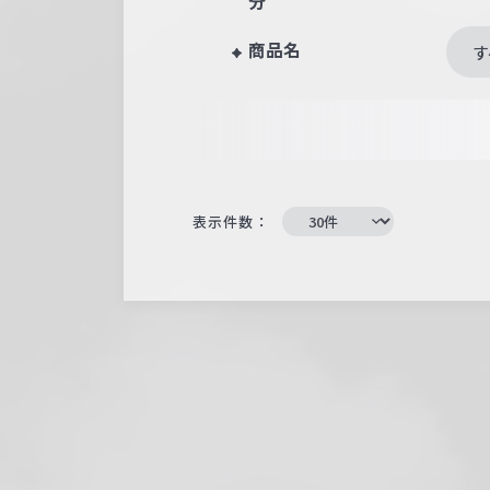
分
商品名
す
表示件数：