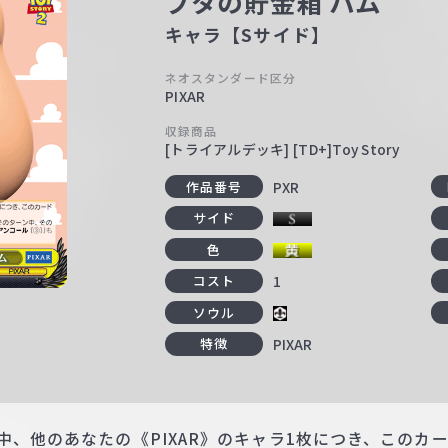
ブタの貯金箱 ハム
キャラ【Sサイド】
ネオスタンダード区分
PIXAR
収録商品
[トライアルデッキ] [TD+]Toy Story
PXR
作品番号
サイド
色
1
コスト
ソウル
PIXAR
特徴
中、他のあなたの《PIXAR》のキャラ1枚につき、このカー