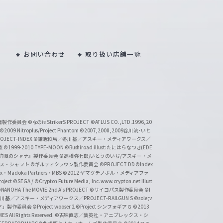
お問い合わせ
取り扱い店舗一覧
い魔製作委員会
©なのはStrikerS PROJECT
©ATLUS CO.,LTD.1996,20
©2009 Nitroplus/Project Phantom
©2007,2008,2009谷川流･いと
CT-INDEX
©鎌池和馬／冬川基／アスキー・メディアワークス／
京
©1999-2010 TYPE-MOON
©Bushiroad illust:たにはらなつき(EDE
『灼眼のシャナ』製作委員会
©高橋弥七郎/いとうのいぢ/アスキー・メ
クス・シャフト
©ギルティクラウン製作委員会
©PROJECT DD ©Index
lex・Madoka Partners・MBS
©2012 ヤマグチノボル・メディアファ
ject
©SEGA / ©Crypton Future Media, Inc. www.crypton.net Illust
NANOHA The MOVIE 2nd A's PROJECT
©サイコパス製作委員会
©I
基／アスキー・メディアワークス／PROJECT-RAILGUN S
©sole;v
リヤ」製作委員会
©Project wooser 2
©Project シンフォギアＧ
©2013
 All Rights Reserved.
©古味直志／集英社・アニプレックス・シ