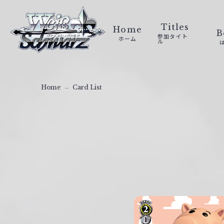
ヴ
ァ
Titles
Home
B
参加タイト
ホーム
イ
ル
ス
シ
ュ
Home
Card List
ヴ
ァ
ル
ツ
｜
W
e
i
ß
S