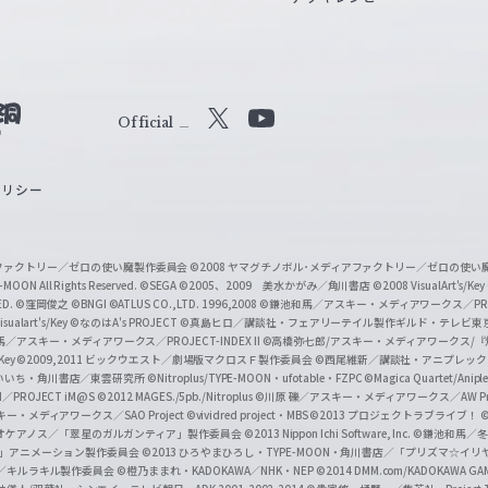
Official
X
Y
o
ポリシー
u
T
u
ィアファクトリー／ゼロの使い魔製作委員会
©2008 ヤマグチノボル･メディアファクトリー／ゼロの使
b
MOON All Rights Reserved.
©SEGA
©2005、2009 美水かがみ／角川書店
©2008 VisualArt's/Key
ED.
©窪岡俊之
©BNGI
©ATLUS CO.,LTD. 1996,2008
©鎌池和馬／アスキー・メディアワークス／PROJE
e
sualart's/Key
©なのはA's PROJECT
©真島ヒロ／講談社・フェアリーテイル製作ギルド・テレビ東
／アスキー・メディアワークス／PROJECT-INDEX II
©高橋弥七郎/アスキー・メディアワークス/
O
/Key
©2009,2011 ビックウエスト／劇場版マクロスＦ製作委員会
©西尾維新／講談社・アニプレッ
f
いいち・角川書店／東雲研究所
©Nitroplus/TYPE-MOON・ufotable・FZPC
©Magica Quartet/Anip
I／PROJECT iM@S
©2012 MAGES./5pb./Nitroplus
©川原 礫／アスキー・メディアワークス／AW Pro
f
ー・メディアワークス／SAO Project
©vividred project・MBS ©2013 プロジェクトラブライブ！
©
i
オケアノス／「翠星のガルガンティア」製作委員会
©2013 Nippon Ichi Software, Inc.
©鎌池和馬／冬川
イバー2」アニメーション製作委員会
©2013 ひろやまひろし・TYPE-MOON・角川書店／「プリズマ☆イ
c
ずき／キルラキル製作委員会
©橙乃ままれ・KADOKAWA／NHK・NEP
©2014 DMM.com/KADOKAWA GAMES