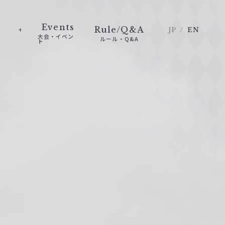
Events
Rule/Q&A
JP
EN
大会・イベン
ルール・Q&A
ト