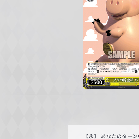
c
h
w
a
r
z
【永】 あなたのターン