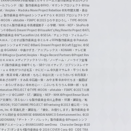
ERRAFORMARS
©劇場版ミルキィホームズ製作委員会
©2014 ひろ
nc. /ガールフレンド（仮）製作委員会
©FHO／ギガントプロジェクト
©Visu
et／Aniplex・Madoka Movie Project Rebellion
©矢吹健太朗・長谷
人」製作委員会
©Project シンフォギアＧＸ
©2015 プロジェクトラブ
-MOON・ufotable・FSNPC
©2015 ひろやまひろし・TYPE-MOON
おそ松さん製作委員会
©高橋留美子・小学館／NHK・NEP・ShoPro
©
ン!!
©BanG Dream! Project
©VisualArt's/Key/Rewrite Project
©ATL
活製作委員会
©&™Lucasfilm Ltd.
©SEGA／チェンクロ・フィルムパー
ＡＤＯＫＡＷＡ／このすば製作委員会
©ミルキィFFPN製作委員会
© Pokelab
roject シンフォギアAXZ
©BanG Dream! Project
©Craft Egg Inc.
©SE
員会
©GAINAX・中島かずき／アニプレックス・KONAMI・テレビ東
!
©Magica Quartet/Aniplex・Magia Record Partners
©Project Rev
ＡＤＯＫＡＷＡ メディアファクトリー刊／ノーゲーム・ノーライフ全権
ード2製作委員会
©蝸牛くも・SBクリエイティブ／ゴブリンスレイヤ
・ｕｅ ©気がつけば毛玉・かにビーム
©久慈マサムネ・平つくね
©
太郎・焦茶
©竜ノ湖太郎・ももこ
©谷川流・いとうのいぢ
©月夜涙・
©あざの耕平・すみ兵 ©石踏一榮・みやま零
©井中だちま・飯田ぽ
一・あらいずみるい
©木村心一・こぶいち むりりん
©榊一郎・なま
tonation PROJECT
©TYPE-MOON・ufotable・FSNPC
©2017 川原
溝口ケージ
©CLAMP・ST／講談社・NEP・NHK
©Project Revue Starli
タジア文庫刊／冴えない♭な製作委員会
©川上泰樹・伏瀬・講談社／転
-MOON / FGO7 ANIME PROJECT
©Frontwing
©2013 橘公司・つな
s, Inc.
© 宮島礼吏・講談社／「彼女、お借りします」製作委員会
©
アイドル同好会
©SUNRISE ©BANDAI NAMCO Entertainment Inc.
©20
/KADOKAWA/「デート・ア・バレット」製作委員会
©Project シンフ
東映アニメーション
©VANGUARD overDress Character Design ©20
イティブ/ダンまち4製作委員会
© 2016 COVER Corp.
©D_CIDE TRA