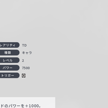
TD
レアリティ
キャラ
種類
2
レベル
7500
パワー
トリガー
ドのパワーを＋1000。