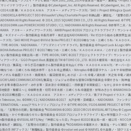
井儀人/双葉社・シンエイ・テレビ朝日・ADK 2001,2002,2014
©貴家悠・橘賢一／集英社・Project T
i
リズマ☆イリヤ ツヴァイ！」製作委員会
©CyberAgent, Inc. All Rights Reserved.
©CyberAgent, I
a
©2014 川原 礫／ＫＡＤＯＫＡＷＡ アスキー・メディアワークス刊／SAOⅡ Project
©Magica Quart
CINDERELLA ©PROJECT DD3
©VisualArt's/Key/Charlotte Project
©諫山創・講談社／「進撃の巨
l
DOKAWA All Rights Reserved.
© 2014, 2015 SQUARE ENIX CO., LTD. All Rights Reserved.
©TYPE
会
©2016 DMM.com POWERCHORD STUDIO / C2 / KADOKAWA All Rights Reserved.
©赤塚不二夫／
C
DOKAWA アスキー・メディアワークス刊／AWIB Project
©2016 プロジェクトラブライブ！サンシャイ
h
田麿里／キズナイーバー製作委員会
©長月達平・株式会社KADOKAWA刊／Re:ゼロから始める異世界生
／SAO MOVIE Project
©ViVid Strike PROJECT ©2016 暁なつめ・三嶋くろね／Ｋ
a
・TYPE-MOON／KADOKAWA／「プリズマ☆イリヤ ドライ!!」製作委員会
©Project Luck & Logic
©P
NOHA Reflection PROJECT
©2017 暁なつめ・三嶋くろね／ＫＡＤＯＫＡＷＡ／このすば２製作委
n
冴えない製作委員会
©東出祐一郎・TYPE-MOON / FAPC
©2017 プロジェクトラブライブ！サンシャイン!
n
クス／GGO Project illust.黒星紅白
TM ©TOHO CO., LTD.
©2014 榎宮祐・株式会社Ｋ
タダヒロ／集英社・ゆらぎ荘の幽奈さん製作委員会
©丸山くがね・ＫＡＤＯＫＡＷＡ刊／オーバーロ
e
©暁なつめ・三嶋くろね
©岩井恭平・るろお
©上栖綴人・Nitroplus
©春日部タケル・ユキヲ
©枯野瑛
グチノボル
©島田フミカネ・南房秀久・飯沼俊規
©しめさば・ぶーた
©竜ノ湖太郎・天之有
©竜ノ湖
l
LUCKY LAND COMMUNICATIONS/集英社・ジョジョの奇妙な冒険GW製作委員会
©葵せきな・狗神煌
みやま零 ©春日みかげ・みやま零・深井涼介
©賀東招二・四季童子
©賀東招二・なかじまゆか
©神坂
築地俊彦・駒都え～じ
©柳実冬貴・切符
©羊太郎・三嶋くろね
©諸星悠・甘味みきひろ
©NANOHA De
t
©2018 鴨志田 一／ＫＡＤＯＫＡＷＡ アスキー・メディアワークス／青ブタ Project イラスト／
Television, Inc.
©DMM / C2 / KADOKAWA
©2017 丸戸史明・深崎暮人・KADOKAWA ファン
INTERNATIONAL・acus/アサルトリリィプロジェクト
©TYPE-MOON / FGO6 ANIME PROJECT
©TYPE
社／「五等分の花嫁」製作委員会 ®KODANSHA
©2001-2020 CIRCUS
©VISUAL ARTS/Key
© Cygame
／集英社・かぐや様は告らせたい製作委員会
©2020 プロジェクトラブライブ！虹ヶ咲学園スクール
asm製作委員会
©VISUAL ARTS/Key/「神様になった日」Project
©2020 東出祐一郎・橘公司・NOCO
春場ねぎ・講談社／「五等分の花嫁∬」製作委員会 ®KODANSHA
©葦原大介／集英社・テレビ朝日・
な孫の手/MFブックス/「無職転生」製作委員会
©irodori ent post
© MARVEL
©大森藤ノ・SBクリエ