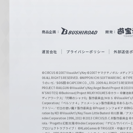
ァ
ル
ツ
｜
商品企画：
開発：
W
e
i
運営会社
プライバシーポリシー
外部送信
ß
S
©CIRCUS
©2007 VisualArt's/Key
©2007 ヤマグチノボル･メデ
c
06 ALL RIGHTS RESERVED.
©NIPPON ICHI SOFTWARE INC. ©TYPE-
うのいぢ／
SOS団
©CAPCOM CO., LTD. 2009 ALL RIGHTS RESERV
h
PROJECT-RAILGUN
©VisualArt's/Key/Angel Beats! Project
©2010 Vi
w
N'S NOTES)
©Bushiroad/Project MILKY HOLMES
©カラー
©鎌池和馬
ディアワークス/『灼眼のシャナII』製作委員会/ＭＢＳ
©VisualArt's
a
Corporation/「ペルソナ４」アニメーション製作委員会
©あらゐけ
クトリー／ゼロの使い魔Ｆ製作委員会
©Project シンフォギア
©BNG
r
ration by KEI
©VisualArt's/Key/Team Little Busters!
©川原 礫／アスキ
z
ndex Corporation 1996,2011
©2013 CIRCUS/D.C.III製作委員会
©
iola／Progetto 幻影太陽
©Index Corporation/「デビルサバ
プロジェクトラブライブ！
©KLabGames
© TRIGGER・中島か