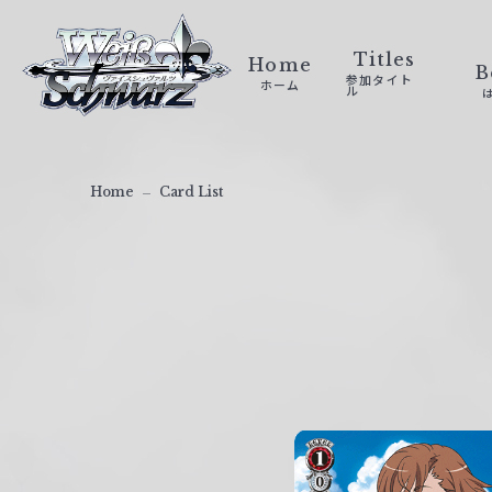
ヴ
ァ
Titles
Home
B
参加タイト
ホーム
イ
ル
ス
シ
ュ
Home
Card List
ヴ
ァ
ル
ツ
｜
W
e
i
ß
S