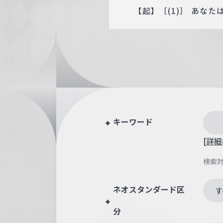
【起】［(1)］ あな
キーワード
[詳細
検索
ネオスタンダード区
す
分