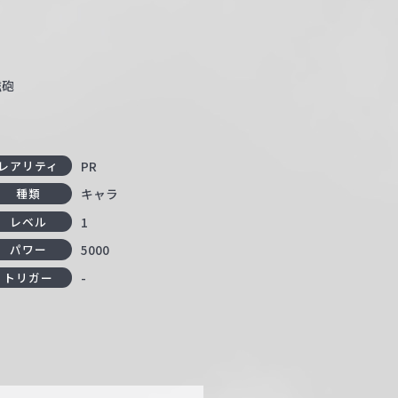
磁砲
PR
レアリティ
キャラ
種類
1
レベル
5000
パワー
-
トリガー