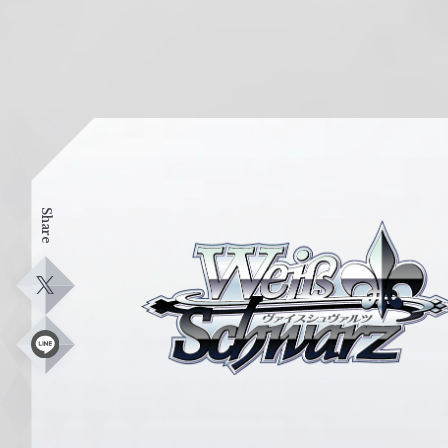
Share
ヴ
ァ
イ
X
ス
シ
L
i
ュ
n
e
ヴ
ァ