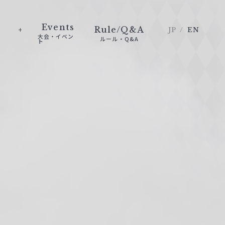
Events
Rule/Q&A
JP
EN
大会・イベン
ルール・Q&A
ト