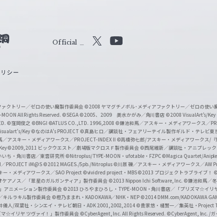
Official
X
Y
o
ポリシー
u
T
u
ィアファクトリー／ゼロの使い魔製作委員会
©2008 ヤマグチノボル･メディアファクトリー／ゼロの使
b
MOON All Rights Reserved.
©SEGA
©2005、2009 美水かがみ／角川書店
©2008 VisualArt's/Key
ED.
©窪岡俊之
©BNGI
©ATLUS CO.,LTD. 1996,2008
©鎌池和馬／アスキー・メディアワークス／PROJE
e
sualart's/Key
©なのはA's PROJECT
©真島ヒロ／講談社・フェアリーテイル製作ギルド・テレビ東
／アスキー・メディアワークス／PROJECT-INDEX II
©高橋弥七郎/アスキー・メディアワークス/
O
/Key
©2009,2011 ビックウエスト／劇場版マクロスＦ製作委員会
©西尾維新／講談社・アニプレッ
f
いいち・角川書店／東雲研究所
©Nitroplus/TYPE-MOON・ufotable・FZPC
©Magica Quartet/Anip
I／PROJECT iM@S
©2012 MAGES./5pb./Nitroplus
©川原 礫／アスキー・メディアワークス／AW Pro
f
ー・メディアワークス／SAO Project
©vividred project・MBS ©2013 プロジェクトラブライブ！
©
i
オケアノス／「翠星のガルガンティア」製作委員会
©2013 Nippon Ichi Software, Inc.
©鎌池和馬／冬川
イバー2」アニメーション製作委員会
©2013 ひろやまひろし・TYPE-MOON・角川書店／「プリズマ☆イ
c
ずき／キルラキル製作委員会
©橙乃ままれ・KADOKAWA／NHK・NEP
©2014 DMM.com/KADOKAWA GAMES
井儀人/双葉社・シンエイ・テレビ朝日・ADK 2001,2002,2014
©貴家悠・橘賢一／集英社・Project T
i
リズマ☆イリヤ ツヴァイ！」製作委員会
©CyberAgent, Inc. All Rights Reserved.
©CyberAgent, I