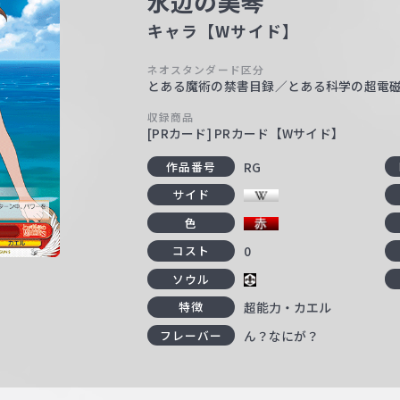
水辺の美琴
キャラ【Wサイド】
ネオスタンダード区分
とある魔術の禁書目録／とある科学の超電
収録商品
[PRカード] PRカード【Wサイド】
RG
作品番号
サイド
色
0
コスト
ソウル
超能力・カエル
特徴
ん？なにが？
フレーバー