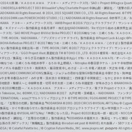
a
©2014 川原 礫／ＫＡＤＯＫＡＷＡ アスキー・メディアワークス刊／SAOⅡ Project
©Magica Quart
CINDERELLA ©PROJECT DD3
©VisualArt's/Key/Charlotte Project
©諫山創・講談社／「進撃の巨
l
DOKAWA All Rights Reserved.
© 2014, 2015 SQUARE ENIX CO., LTD. All Rights Reserved.
©TYPE
会
©2016 DMM.com POWERCHORD STUDIO / C2 / KADOKAWA All Rights Reserved.
©赤塚不二夫／
C
DOKAWA アスキー・メディアワークス刊／AWIB Project
©2016 プロジェクトラブライブ！サンシャイ
h
田麿里／キズナイーバー製作委員会
©長月達平・株式会社KADOKAWA刊／Re:ゼロから始める異世界生
／SAO MOVIE Project
©ViVid Strike PROJECT ©2016 暁なつめ・三嶋くろね／Ｋ
a
・TYPE-MOON／KADOKAWA／「プリズマ☆イリヤ ドライ!!」製作委員会
©Project Luck & Logic
©P
NOHA Reflection PROJECT
©2017 暁なつめ・三嶋くろね／ＫＡＤＯＫＡＷＡ／このすば２製作委
n
冴えない製作委員会
©東出祐一郎・TYPE-MOON / FAPC
©2017 プロジェクトラブライブ！サンシャイン!
n
クス／GGO Project illust.黒星紅白
TM ©TOHO CO., LTD.
©2014 榎宮祐・株式会社Ｋ
タダヒロ／集英社・ゆらぎ荘の幽奈さん製作委員会
©丸山くがね・ＫＡＤＯＫＡＷＡ刊／オーバーロ
e
©暁なつめ・三嶋くろね
©岩井恭平・るろお
©上栖綴人・Nitroplus
©春日部タケル・ユキヲ
©枯野瑛
グチノボル
©島田フミカネ・南房秀久・飯沼俊規
©しめさば・ぶーた
©竜ノ湖太郎・天之有
©竜ノ湖
l
LUCKY LAND COMMUNICATIONS/集英社・ジョジョの奇妙な冒険GW製作委員会
©葵せきな・狗神煌
みやま零 ©春日みかげ・みやま零・深井涼介
©賀東招二・四季童子
©賀東招二・なかじまゆか
©神坂
築地俊彦・駒都え～じ
©柳実冬貴・切符
©羊太郎・三嶋くろね
©諸星悠・甘味みきひろ
©NANOHA De
t
©2018 鴨志田 一／ＫＡＤＯＫＡＷＡ アスキー・メディアワークス／青ブタ Project イラスト／
Television, Inc.
©DMM / C2 / KADOKAWA
©2017 丸戸史明・深崎暮人・KADOKAWA ファン
INTERNATIONAL・acus/アサルトリリィプロジェクト
©TYPE-MOON / FGO6 ANIME PROJECT
©TYPE
社／「五等分の花嫁」製作委員会 ®KODANSHA
©2001-2020 CIRCUS
©VISUAL ARTS/Key
© Cygame
／集英社・かぐや様は告らせたい製作委員会
©2020 プロジェクトラブライブ！虹ヶ咲学園スクール
asm製作委員会
©VISUAL ARTS/Key/「神様になった日」Project
©2020 東出祐一郎・橘公司・NOCO
春場ねぎ・講談社／「五等分の花嫁∬」製作委員会 ®KODANSHA
©葦原大介／集英社・テレビ朝日・
な孫の手/MFブックス/「無職転生」製作委員会
©irodori ent post
© MARVEL
©大森藤ノ・SBクリエ
EGA / © Colorful Palette Inc. / © Crypton Future Media, INC. www.piapro.net
All rights