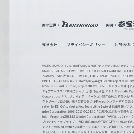
ル
ツ
｜
商品企画：
開発：
W
e
i
運営会社
プライバシーポリシー
外部送信
ß
S
©CIRCUS
©2007 VisualArt's/Key
©2007 ヤマグチノボル･メデ
c
06 ALL RIGHTS RESERVED.
©NIPPON ICHI SOFTWARE INC. ©TYPE-
うのいぢ／
SOS団
©CAPCOM CO., LTD. 2009 ALL RIGHTS RESERV
h
PROJECT-RAILGUN
©VisualArt's/Key/Angel Beats! Project
©2010 Vi
w
N'S NOTES)
©Bushiroad/Project MILKY HOLMES
©カラー
©鎌池和馬
ディアワークス/『灼眼のシャナII』製作委員会/ＭＢＳ
©VisualArt's
a
Corporation/「ペルソナ４」アニメーション製作委員会
©あらゐけ
クトリー／ゼロの使い魔Ｆ製作委員会
©Project シンフォギア
©BNG
r
ration by KEI
©VisualArt's/Key/Team Little Busters!
©川原 礫／アスキ
z
ndex Corporation 1996,2011
©2013 CIRCUS/D.C.III製作委員会
©
iola／Progetto 幻影太陽
©Index Corporation/「デビルサバ
プロジェクトラブライブ！
©KLabGames
© TRIGGER・中島か
ャフト・MBS
©臼井儀人/双葉社・シンエイ・テレビ朝日・ADK
©臼
やまひろし・TYPE-MOON／ＫＡＤＯＫＡＷＡ 角川書店刊／「プ