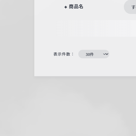
商品名
す
表示件数：