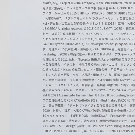
alArt's/Key/SProject
©VisualArt's/Key/Team Little Busters! Refrain
見沙貴／集英社・とらぶるダークネス製作委員会
©BNEI／PROJECT 
ライブ！ムービー
©2015 DMM.com POWERCHORD STUDIO / C2 / KA
／KADOKAWA／「プリズマ☆イリヤ ツヴァイ ヘルツ！」製作委員
Koi・芳文社／ご注文は製作委員会ですか？？
©2015 川原 礫／KA
US ©SEGA All rights reserved.
©2015 CIRCUS
©TRIGGER・岡
トナーズ
©2016 川原 礫／ＫＡＤＯＫＡＷＡ アスキー・メディアワークス刊
o, Inc. ©けものフレンズプロジェクト/KFPA
©2016 ひろやまひろし
GA／ ©Crypton Future Media, INC. www.piapro.net
©NA
京・電通
©2015丸戸史明・深崎暮人・KADOKAWA 富士見書房／
ue Starlight
©2017 時雨沢恵一／ＫＡＤＯＫＡＷＡ アスキー・メディアワー
代理委員会
©2011 5pb.／Nitroplus 未来ガジェット研究所
©ミウラ
ー製作委員会 イラスト／神奈月昇
©暁なつめ・カカオ・ランタン
久慈マサムネ・Hisasi
©島田フミカネ・築地俊彦・月並甲介・ヤマ
しおこんぶ
©水野良・グループSNE・出渕裕・左
©三田誠・pako
©
ち。
©恵比須清司・ぎん太郎
©鏡貴也・とよた瑣織
©春日みかげ・
にくＡＴＫ（ニトロプラス）
©細音啓・猫鍋蒼
©橘公司・つなこ
©
礫／ＫＡＤＯＫＡＷＡ アスキー・メディアワークス／SAO-A Projec
ght
© 2021 Ateam Entertainment Inc.
©Tokyo Broadcasting System 
スラ製作委員会 ©REKI KAWAHARA 2019 illust：abec
©AZONE 
こ／富士見書房／「デート･ア･ライブ」製作委員会
©春場ねぎ・講談
2020 夕蜜柑・狐印／KADOKAWA／防振り製作委員会
©赤坂アカ
19 ひろやまひろし・TYPE-MOON／KADOKAWA／Prisma☆Phant
ォギアＸＶ
© Koi・芳文社／ご注文はBLOOM製作委員会ですか？
©
21 CLAMP・ST design:伊藤彰 illust:Kinema citrus/獣道
©理不尽
UMEREI PROJECT
©CIRCUS/ ©HIKOSEN
©2001-2021 CIRCUS
© S