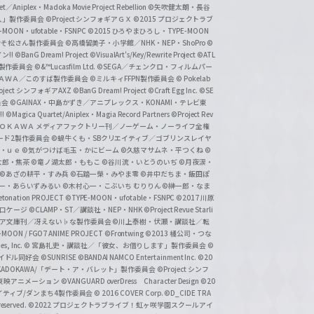
et／Aniplex・Madoka Movie Project Rebellion
©矢吹健太朗・長谷
人」製作委員会
©Project シンフォギアＧＸ
©2015 プロジェクトラブ
-MOON・ufotable・FSNPC
©2015 ひろやまひろし・TYPE-MOON
おそ松さん製作委員会
©高橋留美子・小学館／NHK・NEP・ShoPro
©
ン!!
©BanG Dream! Project
©VisualArt's/Key/Rewrite Project
©ATL
活製作委員会
©&™Lucasfilm Ltd.
©SEGA／チェンクロ・フィルムパー
ＡＤＯＫＡＷＡ／このすば製作委員会
©ミルキィFFPN製作委員会
© Pokelab
roject シンフォギアAXZ
©BanG Dream! Project
©Craft Egg Inc.
©SE
員会
©GAINAX・中島かずき／アニプレックス・KONAMI・テレビ東
!
©Magica Quartet/Aniplex・Magia Record Partners
©Project Rev
ＡＤＯＫＡＷＡ メディアファクトリー刊／ノーゲーム・ノーライフ全権
ード2製作委員会
©蝸牛くも・SBクリエイティブ／ゴブリンスレイヤ
・ｕｅ ©気がつけば毛玉・かにビーム
©久慈マサムネ・平つくね
©
太郎・焦茶
©竜ノ湖太郎・ももこ
©谷川流・いとうのいぢ
©月夜涙・
©あざの耕平・すみ兵 ©石踏一榮・みやま零
©井中だちま・飯田ぽ
一・あらいずみるい
©木村心一・こぶいち むりりん
©榊一郎・なま
tonation PROJECT
©TYPE-MOON・ufotable・FSNPC
©2017 川原
溝口ケージ
©CLAMP・ST／講談社・NEP・NHK
©Project Revue Starli
タジア文庫刊／冴えない♭な製作委員会
©川上泰樹・伏瀬・講談社／転
-MOON / FGO7 ANIME PROJECT
©Frontwing
©2013 橘公司・つな
s, Inc.
© 宮島礼吏・講談社／「彼女、お借りします」製作委員会
©
アイドル同好会
©SUNRISE ©BANDAI NAMCO Entertainment Inc.
©20
/KADOKAWA/「デート・ア・バレット」製作委員会
©Project シンフ
東映アニメーション
©VANGUARD overDress Character Design ©20
イティブ/ダンまち4製作委員会
© 2016 COVER Corp.
©D_CIDE TRA
 reserved.
©2022 プロジェクトラブライブ！虹ヶ咲学園スクールアイ