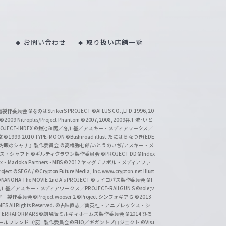
お問い合わせ
取り扱い店舗一覧
い魔製作委員会
©なのはStrikerS PROJECT
©ATLUS CO.,LTD.1996,20
©2009 Nitroplus/Project Phantom
©2007,2008,2009谷川流･いと
CT-INDEX
©鎌池和馬／冬川基／アスキー・メディアワークス／
京
©1999-2010 TYPE-MOON
©Bushiroad illust:たにはらなつき(EDE
『灼眼のシャナ』製作委員会
©高橋弥七郎/いとうのいぢ/アスキー・メ
クス・シャフト
©ギルティクラウン製作委員会
©PROJECT DD ©Index
lex・Madoka Partners・MBS
©2012 ヤマグチノボル・メディアファ
ject
©SEGA / ©Crypton Future Media, Inc. www.crypton.net Illust
NANOHA The MOVIE 2nd A's PROJECT
©サイコパス製作委員会
©I
基／アスキー・メディアワークス／PROJECT-RAILGUN S
©sole;v
リヤ」製作委員会
©Project wooser 2
©Project シンフォギアＧ
©2013
 All Rights Reserved.
©古味直志／集英社・アニプレックス・シ
ERRAFORMARS
©劇場版ミルキィホームズ製作委員会
©2014 ひろ
nc. /ガールフレンド（仮）製作委員会
©FHO／ギガントプロジェクト
©Visu