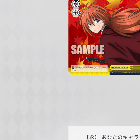
c
h
w
a
r
z
【永】 あなたのキャラ