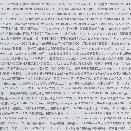
l
DOKAWA All Rights Reserved.
© 2014, 2015 SQUARE ENIX CO., LTD. All Rights Reserved.
©TYPE
会
©2016 DMM.com POWERCHORD STUDIO / C2 / KADOKAWA All Rights Reserved.
©赤塚不二夫／
C
DOKAWA アスキー・メディアワークス刊／AWIB Project
©2016 プロジェクトラブライブ！サンシャイ
h
田麿里／キズナイーバー製作委員会
©長月達平・株式会社KADOKAWA刊／Re:ゼロから始める異世界生
／SAO MOVIE Project
©ViVid Strike PROJECT ©2016 暁なつめ・三嶋くろね／Ｋ
a
・TYPE-MOON／KADOKAWA／「プリズマ☆イリヤ ドライ!!」製作委員会
©Project Luck & Logic
©P
NOHA Reflection PROJECT
©2017 暁なつめ・三嶋くろね／ＫＡＤＯＫＡＷＡ／このすば２製作委
n
冴えない製作委員会
©東出祐一郎・TYPE-MOON / FAPC
©2017 プロジェクトラブライブ！サンシャイン!
n
クス／GGO Project illust.黒星紅白
TM ©TOHO CO., LTD.
©2014 榎宮祐・株式会社Ｋ
タダヒロ／集英社・ゆらぎ荘の幽奈さん製作委員会
©丸山くがね・ＫＡＤＯＫＡＷＡ刊／オーバーロ
e
©暁なつめ・三嶋くろね
©岩井恭平・るろお
©上栖綴人・Nitroplus
©春日部タケル・ユキヲ
©枯野瑛
グチノボル
©島田フミカネ・南房秀久・飯沼俊規
©しめさば・ぶーた
©竜ノ湖太郎・天之有
©竜ノ湖
l
LUCKY LAND COMMUNICATIONS/集英社・ジョジョの奇妙な冒険GW製作委員会
©葵せきな・狗神煌
みやま零 ©春日みかげ・みやま零・深井涼介
©賀東招二・四季童子
©賀東招二・なかじまゆか
©神坂
築地俊彦・駒都え～じ
©柳実冬貴・切符
©羊太郎・三嶋くろね
©諸星悠・甘味みきひろ
©NANOHA De
t
©2018 鴨志田 一／ＫＡＤＯＫＡＷＡ アスキー・メディアワークス／青ブタ Project イラスト／
Television, Inc.
©DMM / C2 / KADOKAWA
©2017 丸戸史明・深崎暮人・KADOKAWA ファン
INTERNATIONAL・acus/アサルトリリィプロジェクト
©TYPE-MOON / FGO6 ANIME PROJECT
©TYPE
社／「五等分の花嫁」製作委員会 ®KODANSHA
©2001-2020 CIRCUS
©VISUAL ARTS/Key
© Cygame
／集英社・かぐや様は告らせたい製作委員会
©2020 プロジェクトラブライブ！虹ヶ咲学園スクール
asm製作委員会
©VISUAL ARTS/Key/「神様になった日」Project
©2020 東出祐一郎・橘公司・NOCO
春場ねぎ・講談社／「五等分の花嫁∬」製作委員会 ®KODANSHA
©葦原大介／集英社・テレビ朝日・
な孫の手/MFブックス/「無職転生」製作委員会
©irodori ent post
© MARVEL
©大森藤ノ・SBクリエ
EGA / © Colorful Palette Inc. / © Crypton Future Media, INC. www.piapro.net
All rights
東京リベンジャーズ」製作委員会
©2019 丸戸史明・深崎暮人・KADOKAWA ファンタジア文庫刊
9 橘公司・つなこ／KADOKAWA／「デート・ア・ライブⅢ」製作委員会
©春場ねぎ・講談社／映画「五等