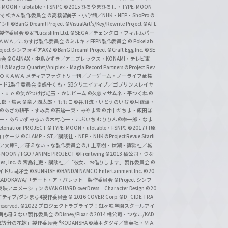
-MOON・ufotable・FSNPC
©2015 ひろやまひろし・TYPE-MOON
おそ松さん製作委員会
©高橋留美子・小学館／NHK・NEP・ShoPro
©
ン!!
©BanG Dream! Project
©VisualArt's/Key/Rewrite Project
©ATL
活製作委員会
©&™Lucasfilm Ltd.
©SEGA／チェンクロ・フィルムパー
ＡＤＯＫＡＷＡ／このすば製作委員会
©ミルキィFFPN製作委員会
© Pokelab
roject シンフォギアAXZ
©BanG Dream! Project
©Craft Egg Inc.
©SE
員会
©GAINAX・中島かずき／アニプレックス・KONAMI・テレビ東
!
©Magica Quartet/Aniplex・Magia Record Partners
©Project Rev
ＡＤＯＫＡＷＡ メディアファクトリー刊／ノーゲーム・ノーライフ全権
ード2製作委員会
©蝸牛くも・SBクリエイティブ／ゴブリンスレイヤ
・ｕｅ ©気がつけば毛玉・かにビーム
©久慈マサムネ・平つくね
©
太郎・焦茶
©竜ノ湖太郎・ももこ
©谷川流・いとうのいぢ
©月夜涙・
©あざの耕平・すみ兵 ©石踏一榮・みやま零
©井中だちま・飯田ぽ
一・あらいずみるい
©木村心一・こぶいち むりりん
©榊一郎・なま
tonation PROJECT
©TYPE-MOON・ufotable・FSNPC
©2017 川原
溝口ケージ
©CLAMP・ST／講談社・NEP・NHK
©Project Revue Starli
タジア文庫刊／冴えない♭な製作委員会
©川上泰樹・伏瀬・講談社／転
-MOON / FGO7 ANIME PROJECT
©Frontwing
©2013 橘公司・つな
s, Inc.
© 宮島礼吏・講談社／「彼女、お借りします」製作委員会
©
アイドル同好会
©SUNRISE ©BANDAI NAMCO Entertainment Inc.
©20
/KADOKAWA/「デート・ア・バレット」製作委員会
©Project シンフ
東映アニメーション
©VANGUARD overDress Character Design ©20
イティブ/ダンまち4製作委員会
© 2016 COVER Corp.
©D_CIDE TRA
 reserved.
©2022 プロジェクトラブライブ！虹ヶ咲学園スクールアイ
／映画も冴えない製作委員会
©Disney/Pixar
©2014 橘公司・つなこ/KAD
分の花嫁」製作委員会 ®KODANSHA
©藤本タツキ／集英社・ＭＡ