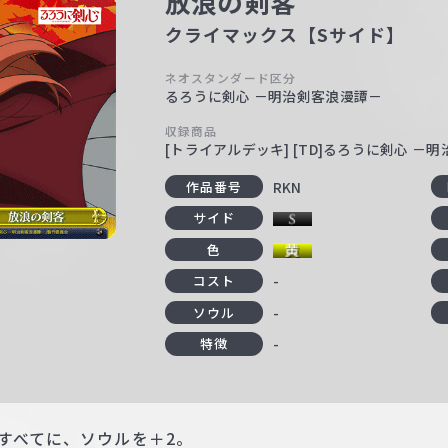
放浪の剣客
クライマックス【Sサイド】
ネオスタンダード区分
るろうに剣心 －明治剣客浪漫譚－
収録商品
[トライアルデッキ] [TD]るろうに剣心 －
RKN
作品番号
サイド
色
-
コスト
-
ソウル
-
特徴
すべてに、ソウルを＋2。