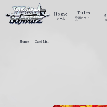
ヴ
ァ
Titles
Home
B
参加タイト
ホーム
イ
ル
ス
シ
ュ
Home
Card List
ヴ
ァ
ル
ツ
｜
W
e
i
ß
S