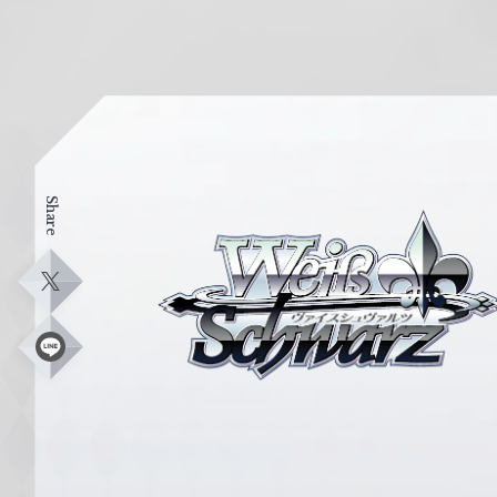
Share
ヴ
ァ
イ
X
ス
シ
L
i
ュ
n
e
ヴ
ァ
ル