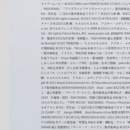
ライブ！ムービー
©2015 DMM.com POWERCHORD STUDIO / C2 / KA
／KADOKAWA／「プリズマ☆イリヤ ツヴァイ ヘルツ！」製作委員
Koi・芳文社／ご注文は製作委員会ですか？？
©2015 川原 礫／KA
US ©SEGA All rights reserved.
©2015 CIRCUS
©TRIGGER・岡
トナーズ
©2016 川原 礫／ＫＡＤＯＫＡＷＡ アスキー・メディアワークス刊
o, Inc. ©けものフレンズプロジェクト/KFPA
©2016 ひろやまひろし
GA／ ©Crypton Future Media, INC. www.piapro.net
©NA
京・電通
©2015丸戸史明・深崎暮人・KADOKAWA 富士見書房／
ue Starlight
©2017 時雨沢恵一／ＫＡＤＯＫＡＷＡ アスキー・メディアワー
代理委員会
©2011 5pb.／Nitroplus 未来ガジェット研究所
©ミウラ
ー製作委員会 イラスト／神奈月昇
©暁なつめ・カカオ・ランタン
久慈マサムネ・Hisasi
©島田フミカネ・築地俊彦・月並甲介・ヤマ
しおこんぶ
©水野良・グループSNE・出渕裕・左
©三田誠・pako
©
ち。
©恵比須清司・ぎん太郎
©鏡貴也・とよた瑣織
©春日みかげ・
にくＡＴＫ（ニトロプラス）
©細音啓・猫鍋蒼
©橘公司・つなこ
©
礫／ＫＡＤＯＫＡＷＡ アスキー・メディアワークス／SAO-A Projec
ght
© 2021 Ateam Entertainment Inc.
©Tokyo Broadcasting System 
スラ製作委員会 ©REKI KAWAHARA 2019 illust：abec
©AZONE 
こ／富士見書房／「デート･ア･ライブ」製作委員会
©春場ねぎ・講談
2020 夕蜜柑・狐印／KADOKAWA／防振り製作委員会
©赤坂アカ
19 ひろやまひろし・TYPE-MOON／KADOKAWA／Prisma☆Phant
ォギアＸＶ
© Koi・芳文社／ご注文はBLOOM製作委員会ですか？
©
21 CLAMP・ST design:伊藤彰 illust:Kinema citrus/獣道
©理不尽
UMEREI PROJECT
©CIRCUS/ ©HIKOSEN
©2001-2021 CIRCUS
© S
ドル同好会
©クール教信者／双葉社
©和久井健・講談社／アニメ「
OKAWA 富士見書房刊/「デート・ア・ライブⅡ」製作委員会
©201