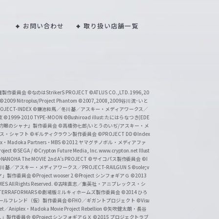
お問い合わせ
取り扱い店舗一覧
い魔製作委員会
©なのはStrikerS PROJECT
©ATLUS CO.,LTD.1996,20
©2009 Nitroplus/Project Phantom
©2007,2008,2009谷川流･いと
CT-INDEX
©鎌池和馬／冬川基／アスキー・メディアワークス／
京
©1999-2010 TYPE-MOON
©Bushiroad illust:たにはらなつき(EDE
『灼眼のシャナ』製作委員会
©高橋弥七郎/いとうのいぢ/アスキー・メ
クス・シャフト
©ギルティクラウン製作委員会
©PROJECT DD ©Index
lex・Madoka Partners・MBS
©2012 ヤマグチノボル・メディアファ
ject
©SEGA / ©Crypton Future Media, Inc. www.crypton.net Illust
NANOHA The MOVIE 2nd A's PROJECT
©サイコパス製作委員会
©I
基／アスキー・メディアワークス／PROJECT-RAILGUN S
©sole;v
リヤ」製作委員会
©Project wooser 2
©Project シンフォギアＧ
©2013
 All Rights Reserved.
©古味直志／集英社・アニプレックス・シ
ERRAFORMARS
©劇場版ミルキィホームズ製作委員会
©2014 ひろ
nc. /ガールフレンド（仮）製作委員会
©FHO／ギガントプロジェクト
©Visu
et／Aniplex・Madoka Movie Project Rebellion
©矢吹健太朗・長谷
人」製作委員会
©Project シンフォギアＧＸ
©2015 プロジェクトラブ