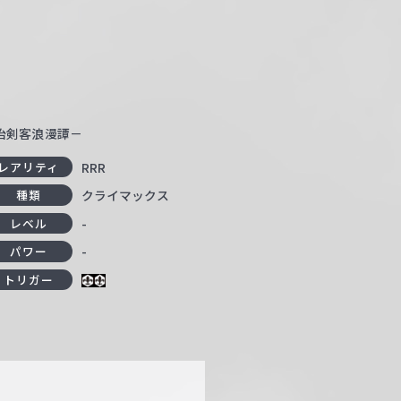
明治剣客浪漫譚－
RRR
レアリティ
クライマックス
種類
-
レベル
-
パワー
トリガー