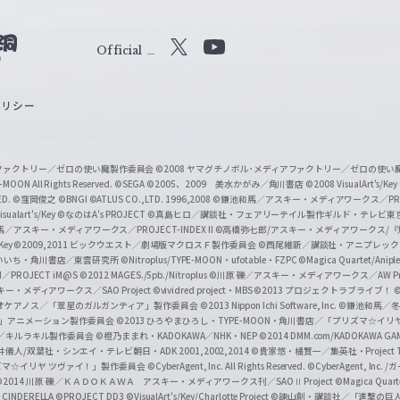
Official
X
Y
o
ポリシー
u
T
u
ィアファクトリー／ゼロの使い魔製作委員会
©2008 ヤマグチノボル･メディアファクトリー／ゼロの使
b
MOON All Rights Reserved.
©SEGA
©2005、2009 美水かがみ／角川書店
©2008 VisualArt's/Key
ED.
©窪岡俊之
©BNGI
©ATLUS CO.,LTD. 1996,2008
©鎌池和馬／アスキー・メディアワークス／PROJE
e
sualart's/Key
©なのはA's PROJECT
©真島ヒロ／講談社・フェアリーテイル製作ギルド・テレビ東
／アスキー・メディアワークス／PROJECT-INDEX II
©高橋弥七郎/アスキー・メディアワークス/
O
/Key
©2009,2011 ビックウエスト／劇場版マクロスＦ製作委員会
©西尾維新／講談社・アニプレッ
f
いいち・角川書店／東雲研究所
©Nitroplus/TYPE-MOON・ufotable・FZPC
©Magica Quartet/Anip
I／PROJECT iM@S
©2012 MAGES./5pb./Nitroplus
©川原 礫／アスキー・メディアワークス／AW Pro
f
ー・メディアワークス／SAO Project
©vividred project・MBS ©2013 プロジェクトラブライブ！
©
i
オケアノス／「翠星のガルガンティア」製作委員会
©2013 Nippon Ichi Software, Inc.
©鎌池和馬／冬川
イバー2」アニメーション製作委員会
©2013 ひろやまひろし・TYPE-MOON・角川書店／「プリズマ☆イ
c
ずき／キルラキル製作委員会
©橙乃ままれ・KADOKAWA／NHK・NEP
©2014 DMM.com/KADOKAWA GAMES
井儀人/双葉社・シンエイ・テレビ朝日・ADK 2001,2002,2014
©貴家悠・橘賢一／集英社・Project T
i
リズマ☆イリヤ ツヴァイ！」製作委員会
©CyberAgent, Inc. All Rights Reserved.
©CyberAgent, I
a
©2014 川原 礫／ＫＡＤＯＫＡＷＡ アスキー・メディアワークス刊／SAOⅡ Project
©Magica Quart
CINDERELLA ©PROJECT DD3
©VisualArt's/Key/Charlotte Project
©諫山創・講談社／「進撃の巨