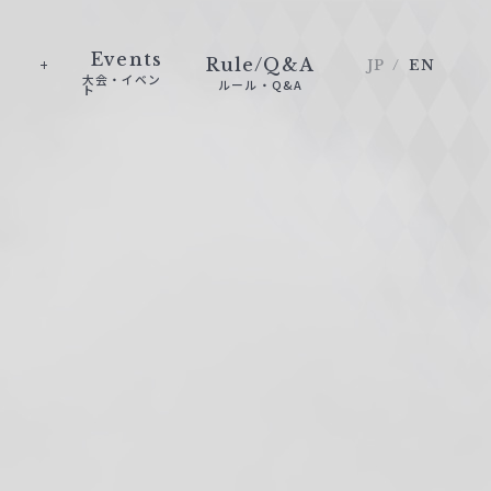
Events
Rule/Q&A
JP
EN
大会・イベン
ルール・Q&A
ト