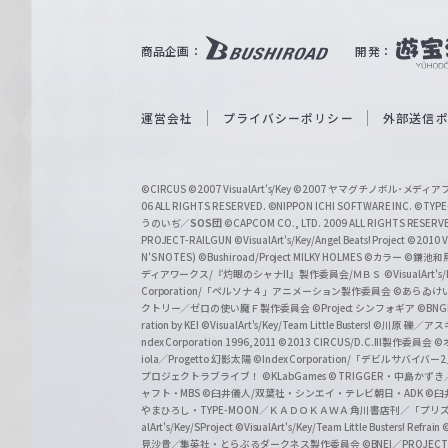
ツ
｜
商品企画：
開発：
W
e
i
運営会社
プライバシーポリシー
外部送信
ß
S
©CIRCUS
©2007 VisualArt's/Key
©2007 ヤマグチノボル･メデ
c
06 ALL RIGHTS RESERVED.
©NIPPON ICHI SOFTWARE INC. ©TYPE-
うのいぢ／
SOS団
©CAPCOM CO., LTD. 2009 ALL RIGHTS RESERV
h
PROJECT-RAILGUN
©VisualArt's/Key/Angel Beats! Project
©2010 Vi
w
N'S NOTES)
©Bushiroad/Project MILKY HOLMES
©カラー
©鎌池和馬
ディアワークス/『灼眼のシャナII』製作委員会/ＭＢＳ
©VisualArt's
a
Corporation/「ペルソナ４」アニメーション製作委員会
©あらゐけ
クトリー／ゼロの使い魔Ｆ製作委員会
©Project シンフォギア
©BNG
r
ration by KEI
©VisualArt's/Key/Team Little Busters!
©川原 礫／アスキ
z
ndex Corporation 1996,2011
©2013 CIRCUS/D.C.III製作委員会
©
iola／Progetto 幻影太陽
©Index Corporation/「デビルサバ
プロジェクトラブライブ！
©KLabGames
© TRIGGER・中島か
ャフト・MBS
©臼井儀人/双葉社・シンエイ・テレビ朝日・ADK
©臼
やまひろし・TYPE-MOON／ＫＡＤＯＫＡＷＡ 角川書店刊／「プ
alArt's/Key/SProject
©VisualArt's/Key/Team Little Busters! Refrain
見沙貴／集英社・とらぶるダークネス製作委員会
©BNEI／PROJECT 