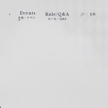
Events
Rule/Q&A
JP
EN
大会・イベン
ルール・Q&A
ト