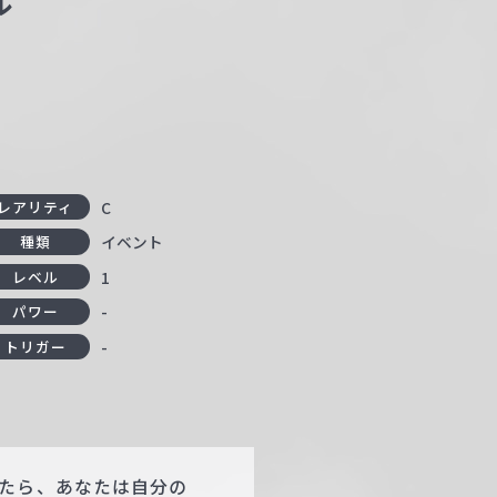
ル
C
レアリティ
イベント
種類
1
レベル
-
パワー
-
トリガー
たら、あなたは自分の