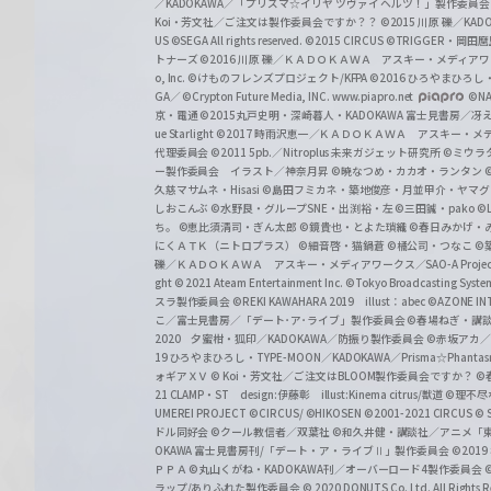
／KADOKAWA／「プリズマ☆イリヤ ツヴァイ ヘルツ！」製作委員
Koi・芳文社／ご注文は製作委員会ですか？？
©2015 川原 礫／KA
US ©SEGA All rights reserved.
©2015 CIRCUS
©TRIGGER・岡
トナーズ
©2016 川原 礫／ＫＡＤＯＫＡＷＡ アスキー・メディアワークス刊
o, Inc. ©けものフレンズプロジェクト/KFPA
©2016 ひろやまひろし
GA／ ©Crypton Future Media, INC. www.piapro.net
©NA
京・電通
©2015丸戸史明・深崎暮人・KADOKAWA 富士見書房／
ue Starlight
©2017 時雨沢恵一／ＫＡＤＯＫＡＷＡ アスキー・メディアワー
代理委員会
©2011 5pb.／Nitroplus 未来ガジェット研究所
©ミウラ
ー製作委員会 イラスト／神奈月昇
©暁なつめ・カカオ・ランタン
久慈マサムネ・Hisasi
©島田フミカネ・築地俊彦・月並甲介・ヤマ
しおこんぶ
©水野良・グループSNE・出渕裕・左
©三田誠・pako
©
ち。
©恵比須清司・ぎん太郎
©鏡貴也・とよた瑣織
©春日みかげ・
にくＡＴＫ（ニトロプラス）
©細音啓・猫鍋蒼
©橘公司・つなこ
©
礫／ＫＡＤＯＫＡＷＡ アスキー・メディアワークス／SAO-A Projec
ght
© 2021 Ateam Entertainment Inc.
©Tokyo Broadcasting System 
スラ製作委員会 ©REKI KAWAHARA 2019 illust：abec
©AZONE 
こ／富士見書房／「デート･ア･ライブ」製作委員会
©春場ねぎ・講談
2020 夕蜜柑・狐印／KADOKAWA／防振り製作委員会
©赤坂アカ
19 ひろやまひろし・TYPE-MOON／KADOKAWA／Prisma☆Phant
ォギアＸＶ
© Koi・芳文社／ご注文はBLOOM製作委員会ですか？
©
21 CLAMP・ST design:伊藤彰 illust:Kinema citrus/獣道
©理不尽
UMEREI PROJECT
©CIRCUS/ ©HIKOSEN
©2001-2021 CIRCUS
© S
ドル同好会
©クール教信者／双葉社
©和久井健・講談社／アニメ「
OKAWA 富士見書房刊/「デート・ア・ライブⅡ」製作委員会
©201
ＰＰＡ ©丸山くがね・KADOKAWA刊／オーバーロード4製作委員会
©
ラップ/ありふれた製作委員会
© 2020 DONUTS Co. Ltd. All Rights R