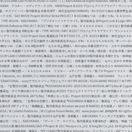
会
©2016 DMM.com POWERCHORD STUDIO / C2 / KADOKAWA All Rights Reserved.
©赤塚不二夫／
C
DOKAWA アスキー・メディアワークス刊／AWIB Project
©2016 プロジェクトラブライブ！サンシャイ
h
田麿里／キズナイーバー製作委員会
©長月達平・株式会社KADOKAWA刊／Re:ゼロから始める異世界生
／SAO MOVIE Project
©ViVid Strike PROJECT ©2016 暁なつめ・三嶋くろね／Ｋ
a
・TYPE-MOON／KADOKAWA／「プリズマ☆イリヤ ドライ!!」製作委員会
©Project Luck & Logic
©P
NOHA Reflection PROJECT
©2017 暁なつめ・三嶋くろね／ＫＡＤＯＫＡＷＡ／このすば２製作委
n
冴えない製作委員会
©東出祐一郎・TYPE-MOON / FAPC
©2017 プロジェクトラブライブ！サンシャイン!
n
クス／GGO Project illust.黒星紅白
TM ©TOHO CO., LTD.
©2014 榎宮祐・株式会社Ｋ
タダヒロ／集英社・ゆらぎ荘の幽奈さん製作委員会
©丸山くがね・ＫＡＤＯＫＡＷＡ刊／オーバーロ
e
©暁なつめ・三嶋くろね
©岩井恭平・るろお
©上栖綴人・Nitroplus
©春日部タケル・ユキヲ
©枯野瑛
グチノボル
©島田フミカネ・南房秀久・飯沼俊規
©しめさば・ぶーた
©竜ノ湖太郎・天之有
©竜ノ湖
l
LUCKY LAND COMMUNICATIONS/集英社・ジョジョの奇妙な冒険GW製作委員会
©葵せきな・狗神煌
みやま零 ©春日みかげ・みやま零・深井涼介
©賀東招二・四季童子
©賀東招二・なかじまゆか
©神坂
築地俊彦・駒都え～じ
©柳実冬貴・切符
©羊太郎・三嶋くろね
©諸星悠・甘味みきひろ
©NANOHA De
t
©2018 鴨志田 一／ＫＡＤＯＫＡＷＡ アスキー・メディアワークス／青ブタ Project イラスト／
Television, Inc.
©DMM / C2 / KADOKAWA
©2017 丸戸史明・深崎暮人・KADOKAWA ファン
INTERNATIONAL・acus/アサルトリリィプロジェクト
©TYPE-MOON / FGO6 ANIME PROJECT
©TYPE
社／「五等分の花嫁」製作委員会 ®KODANSHA
©2001-2020 CIRCUS
©VISUAL ARTS/Key
© Cygame
／集英社・かぐや様は告らせたい製作委員会
©2020 プロジェクトラブライブ！虹ヶ咲学園スクール
asm製作委員会
©VISUAL ARTS/Key/「神様になった日」Project
©2020 東出祐一郎・橘公司・NOCO
春場ねぎ・講談社／「五等分の花嫁∬」製作委員会 ®KODANSHA
©葦原大介／集英社・テレビ朝日・
な孫の手/MFブックス/「無職転生」製作委員会
©irodori ent post
© MARVEL
©大森藤ノ・SBクリエ
EGA / © Colorful Palette Inc. / © Crypton Future Media, INC. www.piapro.net
All rights
東京リベンジャーズ」製作委員会
©2019 丸戸史明・深崎暮人・KADOKAWA ファンタジア文庫刊
9 橘公司・つなこ／KADOKAWA／「デート・ア・ライブⅢ」製作委員会
©春場ねぎ・講談社／映画「五等
2020 川原 礫/KADOKAWA/SAO-P Project
© 2017 Manjuu Co.,Ltd. & YongShi Co.,Ltd. All Rights R
eserved.
©遠藤達哉／集英社・SPY×FAMILY製作委員会
©Spider Lily／アニプレックス・ABCアニ