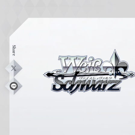
Share
ヴ
ァ
イ
X
ス
シ
L
i
ュ
n
e
ヴ
ァ
ル
ツ