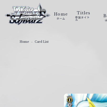
ヴ
ァ
Titles
Home
B
参加タイト
ホーム
イ
ル
ス
シ
ュ
Home
Card List
ヴ
ァ
ル
ツ
｜
W
e
i
ß
S