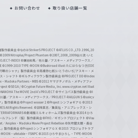
お問い合わせ
取り扱い店舗一覧
い魔製作委員会
©なのはStrikerS PROJECT
©ATLUS CO.,LTD.1996,20
©2009 Nitroplus/Project Phantom
©2007,2008,2009谷川流･いと
CT-INDEX
©鎌池和馬／冬川基／アスキー・メディアワークス／
京
©1999-2010 TYPE-MOON
©Bushiroad illust:たにはらなつき(EDE
『灼眼のシャナ』製作委員会
©高橋弥七郎/いとうのいぢ/アスキー・メ
クス・シャフト
©ギルティクラウン製作委員会
©PROJECT DD ©Index
lex・Madoka Partners・MBS
©2012 ヤマグチノボル・メディアファ
ject
©SEGA / ©Crypton Future Media, Inc. www.crypton.net Illust
NANOHA The MOVIE 2nd A's PROJECT
©サイコパス製作委員会
©I
基／アスキー・メディアワークス／PROJECT-RAILGUN S
©sole;v
リヤ」製作委員会
©Project wooser 2
©Project シンフォギアＧ
©2013
 All Rights Reserved.
©古味直志／集英社・アニプレックス・シ
ERRAFORMARS
©劇場版ミルキィホームズ製作委員会
©2014 ひろ
nc. /ガールフレンド（仮）製作委員会
©FHO／ギガントプロジェクト
©Visu
et／Aniplex・Madoka Movie Project Rebellion
©矢吹健太朗・長谷
人」製作委員会
©Project シンフォギアＧＸ
©2015 プロジェクトラブ
-MOON・ufotable・FSNPC
©2015 ひろやまひろし・TYPE-MOON