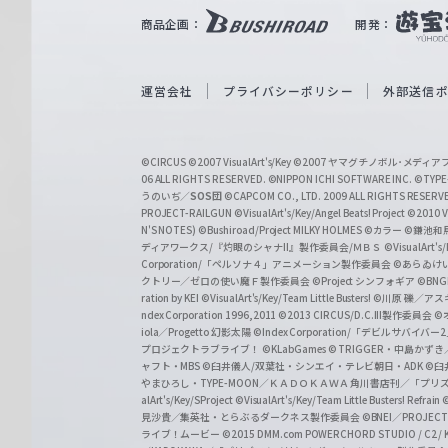
｜
商品企画：
開発：
W
e
i
運営会社
プライバシーポリシー
外部送信
ß
S
©CIRCUS
©2007 VisualArt's/Key
©2007 ヤマグチノボル･メデ
c
06 ALL RIGHTS RESERVED.
©NIPPON ICHI SOFTWARE INC. ©TYPE-
うのいぢ／
SOS団
©CAPCOM CO., LTD. 2009 ALL RIGHTS RESERV
h
PROJECT-RAILGUN
©VisualArt's/Key/Angel Beats! Project
©2010 Vi
w
N'S NOTES)
©Bushiroad/Project MILKY HOLMES
©カラー
©鎌池和馬
ディアワークス/『灼眼のシャナII』製作委員会/ＭＢＳ
©VisualArt's
a
Corporation/「ペルソナ４」アニメーション製作委員会
©あらゐけ
クトリー／ゼロの使い魔Ｆ製作委員会
©Project シンフォギア
©BNG
r
ration by KEI
©VisualArt's/Key/Team Little Busters!
©川原 礫／アスキ
z
ndex Corporation 1996,2011
©2013 CIRCUS/D.C.III製作委員会
©
iola／Progetto 幻影太陽
©Index Corporation/「デビルサバ
プロジェクトラブライブ！
©KLabGames
© TRIGGER・中島か
ャフト・MBS
©臼井儀人/双葉社・シンエイ・テレビ朝日・ADK
©臼
やまひろし・TYPE-MOON／ＫＡＤＯＫＡＷＡ 角川書店刊／「プ
alArt's/Key/SProject
©VisualArt's/Key/Team Little Busters! Refrain
見沙貴／集英社・とらぶるダークネス製作委員会
©BNEI／PROJECT 
ライブ！ムービー
©2015 DMM.com POWERCHORD STUDIO / C2 / KA