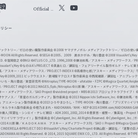
Official
X
Y
o
ポリシー
u
T
u
ィアファクトリー／ゼロの使い魔製作委員会
©2008 ヤマグチノボル･メディアファクトリー／ゼロの使
b
MOON All Rights Reserved.
©SEGA
©2005、2009 美水かがみ／角川書店
©2008 VisualArt's/Key
ED.
©窪岡俊之
©BNGI
©ATLUS CO.,LTD. 1996,2008
©鎌池和馬／アスキー・メディアワークス／PROJE
e
sualart's/Key
©なのはA's PROJECT
©真島ヒロ／講談社・フェアリーテイル製作ギルド・テレビ東
／アスキー・メディアワークス／PROJECT-INDEX II
©高橋弥七郎/アスキー・メディアワークス/
O
/Key
©2009,2011 ビックウエスト／劇場版マクロスＦ製作委員会
©西尾維新／講談社・アニプレッ
f
いいち・角川書店／東雲研究所
©Nitroplus/TYPE-MOON・ufotable・FZPC
©Magica Quartet/Anip
I／PROJECT iM@S
©2012 MAGES./5pb./Nitroplus
©川原 礫／アスキー・メディアワークス／AW Pro
f
ー・メディアワークス／SAO Project
©vividred project・MBS ©2013 プロジェクトラブライブ！
©
i
オケアノス／「翠星のガルガンティア」製作委員会
©2013 Nippon Ichi Software, Inc.
©鎌池和馬／冬川
イバー2」アニメーション製作委員会
©2013 ひろやまひろし・TYPE-MOON・角川書店／「プリズマ☆イ
c
ずき／キルラキル製作委員会
©橙乃ままれ・KADOKAWA／NHK・NEP
©2014 DMM.com/KADOKAWA GAMES
井儀人/双葉社・シンエイ・テレビ朝日・ADK 2001,2002,2014
©貴家悠・橘賢一／集英社・Project T
i
リズマ☆イリヤ ツヴァイ！」製作委員会
©CyberAgent, Inc. All Rights Reserved.
©CyberAgent, I
a
©2014 川原 礫／ＫＡＤＯＫＡＷＡ アスキー・メディアワークス刊／SAOⅡ Project
©Magica Quart
CINDERELLA ©PROJECT DD3
©VisualArt's/Key/Charlotte Project
©諫山創・講談社／「進撃の巨
l
DOKAWA All Rights Reserved.
© 2014, 2015 SQUARE ENIX CO., LTD. All Rights Reserved.
©TYPE