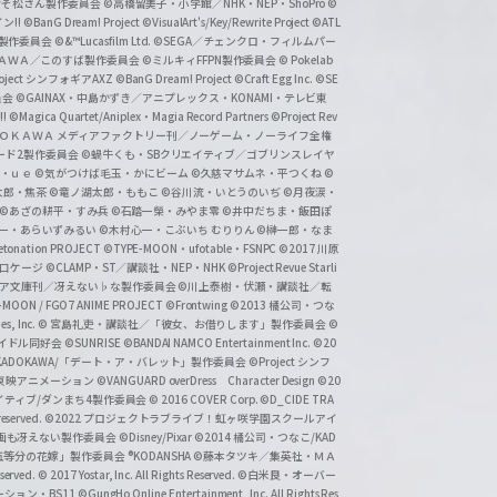
おそ松さん製作委員会
©高橋留美子・小学館／NHK・NEP・ShoPro
©
ン!!
©BanG Dream! Project
©VisualArt's/Key/Rewrite Project
©ATL
活製作委員会
©&™Lucasfilm Ltd.
©SEGA／チェンクロ・フィルムパー
ＡＤＯＫＡＷＡ／このすば製作委員会
©ミルキィFFPN製作委員会
© Pokelab
roject シンフォギアAXZ
©BanG Dream! Project
©Craft Egg Inc.
©SE
員会
©GAINAX・中島かずき／アニプレックス・KONAMI・テレビ東
!
©Magica Quartet/Aniplex・Magia Record Partners
©Project Rev
ＡＤＯＫＡＷＡ メディアファクトリー刊／ノーゲーム・ノーライフ全権
ード2製作委員会
©蝸牛くも・SBクリエイティブ／ゴブリンスレイヤ
・ｕｅ ©気がつけば毛玉・かにビーム
©久慈マサムネ・平つくね
©
太郎・焦茶
©竜ノ湖太郎・ももこ
©谷川流・いとうのいぢ
©月夜涙・
©あざの耕平・すみ兵 ©石踏一榮・みやま零
©井中だちま・飯田ぽ
一・あらいずみるい
©木村心一・こぶいち むりりん
©榊一郎・なま
tonation PROJECT
©TYPE-MOON・ufotable・FSNPC
©2017 川原
溝口ケージ
©CLAMP・ST／講談社・NEP・NHK
©Project Revue Starli
タジア文庫刊／冴えない♭な製作委員会
©川上泰樹・伏瀬・講談社／転
-MOON / FGO7 ANIME PROJECT
©Frontwing
©2013 橘公司・つな
s, Inc.
© 宮島礼吏・講談社／「彼女、お借りします」製作委員会
©
アイドル同好会
©SUNRISE ©BANDAI NAMCO Entertainment Inc.
©20
/KADOKAWA/「デート・ア・バレット」製作委員会
©Project シンフ
東映アニメーション
©VANGUARD overDress Character Design ©20
イティブ/ダンまち4製作委員会
© 2016 COVER Corp.
©D_CIDE TRA
 reserved.
©2022 プロジェクトラブライブ！虹ヶ咲学園スクールアイ
／映画も冴えない製作委員会
©Disney/Pixar
©2014 橘公司・つなこ/KAD
分の花嫁」製作委員会 ®KODANSHA
©藤本タツキ／集英社・ＭＡ
eserved.
© 2017 Yostar, Inc. All Rights Reserved.
©白米良・オーバー
メーション・BS11
©GungHo Online Entertainment, Inc. All Rights Res