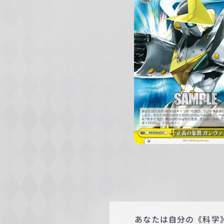
c
h
w
a
r
z
あなたは自分の《科学