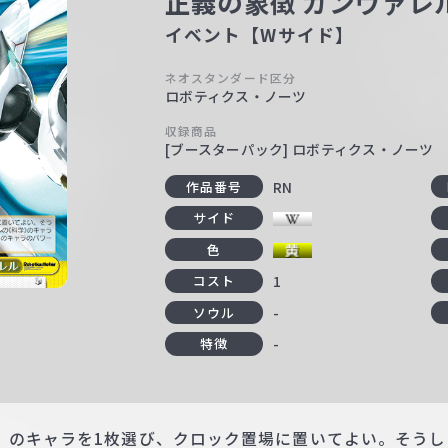
正義の象徴 ガンヴァレ
イベント【Wサイド】
ネオスタンダード区分
ロボティクス・ノーツ
収録商品
[ブースターパック] ロボティクス・ノーツ
RN
作品番号
サイド
色
1
コスト
-
ソウル
-
特徴
》のキャラを1枚選び、クロック置場に置いてよい。そうし