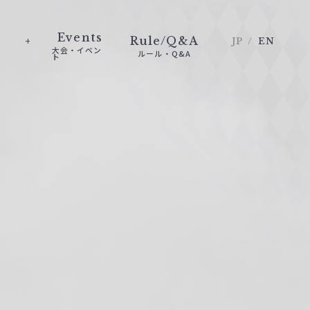
Events
Rule/Q&A
JP
EN
大会・イベン
ルール・Q&A
ト