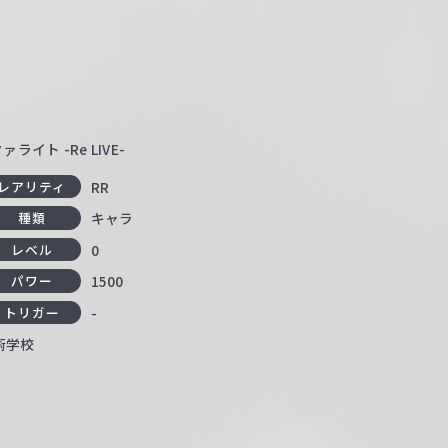
イト -Re LIVE-
RR
レアリティ
キャラ
種類
0
レベル
1500
パワー
-
トリガー
術学校