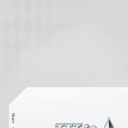
Share
ヴ