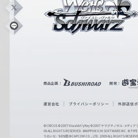
ァ
イ
X
ス
シ
L
i
ュ
n
e
ヴ
ァ
ル
ツ
｜
商品企画：
開発：
W
e
i
運営会社
プライバシーポリシー
外部送信
ß
S
©CIRCUS
©2007 VisualArt's/Key
©2007 ヤマグチノボル･メデ
c
06 ALL RIGHTS RESERVED.
©NIPPON ICHI SOFTWARE INC. ©TYPE-
うのいぢ／
SOS団
©CAPCOM CO., LTD. 2009 ALL RIGHTS RESERV