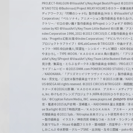
h
PROJECT-RAILGUN
©VisualArt's/Key/Angel Beats! Project
©2010 Vi
w
N'S NOTES)
©Bushiroad/Project MILKY HOLMES
©カラー
©鎌池和馬
ディアワークス/『灼眼のシャナII』製作委員会/ＭＢＳ
©VisualArt's
a
Corporation/「ペルソナ４」アニメーション製作委員会
©あらゐけ
クトリー／ゼロの使い魔Ｆ製作委員会
©Project シンフォギア
©BNG
r
ration by KEI
©VisualArt's/Key/Team Little Busters!
©川原 礫／アスキ
z
ndex Corporation 1996,2011
©2013 CIRCUS/D.C.III製作委員会
©
iola／Progetto 幻影太陽
©Index Corporation/「デビルサバ
プロジェクトラブライブ！
©KLabGames
© TRIGGER・中島か
ャフト・MBS
©臼井儀人/双葉社・シンエイ・テレビ朝日・ADK
©臼
やまひろし・TYPE-MOON／ＫＡＤＯＫＡＷＡ 角川書店刊／「プ
alArt's/Key/SProject
©VisualArt's/Key/Team Little Busters! Refrain
見沙貴／集英社・とらぶるダークネス製作委員会
©BNEI／PROJECT 
ライブ！ムービー
©2015 DMM.com POWERCHORD STUDIO / C2 / KA
／KADOKAWA／「プリズマ☆イリヤ ツヴァイ ヘルツ！」製作委員
Koi・芳文社／ご注文は製作委員会ですか？？
©2015 川原 礫／KA
US ©SEGA All rights reserved.
©2015 CIRCUS
©TRIGGER・岡
トナーズ
©2016 川原 礫／ＫＡＤＯＫＡＷＡ アスキー・メディアワークス刊
o, Inc. ©けものフレンズプロジェクト/KFPA
©2016 ひろやまひろし
GA／ ©Crypton Future Media, INC. www.piapro.net
©NA
京・電通
©2015丸戸史明・深崎暮人・KADOKAWA 富士見書房／
ue Starlight
©2017 時雨沢恵一／ＫＡＤＯＫＡＷＡ アスキー・メディアワー
代理委員会
©2011 5pb.／Nitroplus 未来ガジェット研究所
©ミウラ
ー製作委員会 イラスト／神奈月昇
©暁なつめ・カカオ・ランタン
久慈マサムネ・Hisasi
©島田フミカネ・築地俊彦・月並甲介・ヤマ
しおこんぶ
©水野良・グループSNE・出渕裕・左
©三田誠・pako
©