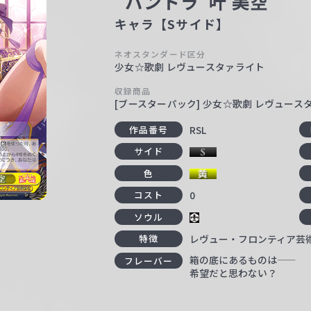
“パンドラ”叶 美空
キャラ【Sサイド】
ネオスタンダード区分
少女☆歌劇 レヴュースタァライト
収録商品
[ブースターパック] 少女☆歌劇 レヴュースタァラ
RSL
作品番号
サイド
色
0
コスト
ソウル
レヴュー・フロンティア芸
特徴
箱の底にあるものは――
フレーバー
希望だと思わない？