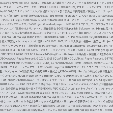
e
sualart's/Key
©なのはA's PROJECT
©真島ヒロ／講談社・フェアリーテイル製作ギルド・テレビ東
／アスキー・メディアワークス／PROJECT-INDEX II
©高橋弥七郎/アスキー・メディアワークス/
O
/Key
©2009,2011 ビックウエスト／劇場版マクロスＦ製作委員会
©西尾維新／講談社・アニプレッ
f
いいち・角川書店／東雲研究所
©Nitroplus/TYPE-MOON・ufotable・FZPC
©Magica Quartet/Anip
I／PROJECT iM@S
©2012 MAGES./5pb./Nitroplus
©川原 礫／アスキー・メディアワークス／AW Pro
f
ー・メディアワークス／SAO Project
©vividred project・MBS ©2013 プロジェクトラブライブ！
©
i
オケアノス／「翠星のガルガンティア」製作委員会
©2013 Nippon Ichi Software, Inc.
©鎌池和馬／冬川
イバー2」アニメーション製作委員会
©2013 ひろやまひろし・TYPE-MOON・角川書店／「プリズマ☆イ
c
ずき／キルラキル製作委員会
©橙乃ままれ・KADOKAWA／NHK・NEP
©2014 DMM.com/KADOKAWA GAMES
井儀人/双葉社・シンエイ・テレビ朝日・ADK 2001,2002,2014
©貴家悠・橘賢一／集英社・Project T
i
リズマ☆イリヤ ツヴァイ！」製作委員会
©CyberAgent, Inc. All Rights Reserved.
©CyberAgent, I
a
©2014 川原 礫／ＫＡＤＯＫＡＷＡ アスキー・メディアワークス刊／SAOⅡ Project
©Magica Quart
CINDERELLA ©PROJECT DD3
©VisualArt's/Key/Charlotte Project
©諫山創・講談社／「進撃の巨
l
DOKAWA All Rights Reserved.
© 2014, 2015 SQUARE ENIX CO., LTD. All Rights Reserved.
©TYPE
会
©2016 DMM.com POWERCHORD STUDIO / C2 / KADOKAWA All Rights Reserved.
©赤塚不二夫／
C
DOKAWA アスキー・メディアワークス刊／AWIB Project
©2016 プロジェクトラブライブ！サンシャイ
h
田麿里／キズナイーバー製作委員会
©長月達平・株式会社KADOKAWA刊／Re:ゼロから始める異世界生
／SAO MOVIE Project
©ViVid Strike PROJECT ©2016 暁なつめ・三嶋くろね／Ｋ
a
・TYPE-MOON／KADOKAWA／「プリズマ☆イリヤ ドライ!!」製作委員会
©Project Luck & Logic
©P
NOHA Reflection PROJECT
©2017 暁なつめ・三嶋くろね／ＫＡＤＯＫＡＷＡ／このすば２製作委
n
冴えない製作委員会
©東出祐一郎・TYPE-MOON / FAPC
©2017 プロジェクトラブライブ！サンシャイン!
n
クス／GGO Project illust.黒星紅白
TM ©TOHO CO., LTD.
©2014 榎宮祐・株式会社Ｋ
タダヒロ／集英社・ゆらぎ荘の幽奈さん製作委員会
©丸山くがね・ＫＡＤＯＫＡＷＡ刊／オーバーロ
e
©暁なつめ・三嶋くろね
©岩井恭平・るろお
©上栖綴人・Nitroplus
©春日部タケル・ユキヲ
©枯野瑛
グチノボル
©島田フミカネ・南房秀久・飯沼俊規
©しめさば・ぶーた
©竜ノ湖太郎・天之有
©竜ノ湖
l
LUCKY LAND COMMUNICATIONS/集英社・ジョジョの奇妙な冒険GW製作委員会
©葵せきな・狗神煌