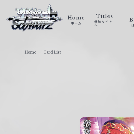
ヴ
ァ
Titles
Home
B
参加タイト
ホーム
イ
ル
ス
シ
ュ
Home
Card List
ヴ
ァ
ル
ツ
｜
W
e
i
ß
S