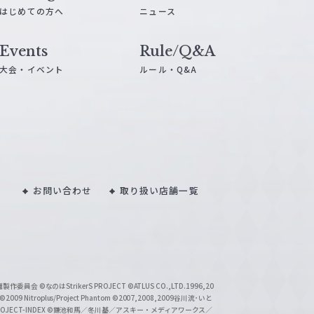
はじめての方へ
ニュース
Events
Rule/Q&A
大会・イベント
ルール・Q&A
お問い合わせ
取り扱い店舗一覧
い魔製作委員会
©なのはStrikerS PROJECT
©ATLUS CO.,LTD.1996,20
©2009 Nitroplus/Project Phantom
©2007,2008,2009谷川流･いと
CT-INDEX
©鎌池和馬／冬川基／アスキー・メディアワークス／