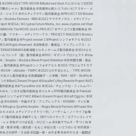
京
©1999-2010 TYPE-MOON
©Bushiroad illust:たにはらなつき(EDE
『灼眼のシャナ』製作委員会
©高橋弥七郎/いとうのいぢ/アスキー・メ
クス・シャフト
©ギルティクラウン製作委員会
©PROJECT DD ©Index
lex・Madoka Partners・MBS
©2012 ヤマグチノボル・メディアファ
ject
©SEGA / ©Crypton Future Media, Inc. www.crypton.net Illust
NANOHA The MOVIE 2nd A's PROJECT
©サイコパス製作委員会
©I
基／アスキー・メディアワークス／PROJECT-RAILGUN S
©sole;v
リヤ」製作委員会
©Project wooser 2
©Project シンフォギアＧ
©2013
 All Rights Reserved.
©古味直志／集英社・アニプレックス・シ
ERRAFORMARS
©劇場版ミルキィホームズ製作委員会
©2014 ひろ
nc. /ガールフレンド（仮）製作委員会
©FHO／ギガントプロジェクト
©Visu
et／Aniplex・Madoka Movie Project Rebellion
©矢吹健太朗・長谷
人」製作委員会
©Project シンフォギアＧＸ
©2015 プロジェクトラブ
-MOON・ufotable・FSNPC
©2015 ひろやまひろし・TYPE-MOON
おそ松さん製作委員会
©高橋留美子・小学館／NHK・NEP・ShoPro
©
ン!!
©BanG Dream! Project
©VisualArt's/Key/Rewrite Project
©ATL
活製作委員会
©&™Lucasfilm Ltd.
©SEGA／チェンクロ・フィルムパー
ＡＤＯＫＡＷＡ／このすば製作委員会
©ミルキィFFPN製作委員会
© Pokelab
roject シンフォギアAXZ
©BanG Dream! Project
©Craft Egg Inc.
©SE
員会
©GAINAX・中島かずき／アニプレックス・KONAMI・テレビ東
!
©Magica Quartet/Aniplex・Magia Record Partners
©Project Rev
ＡＤＯＫＡＷＡ メディアファクトリー刊／ノーゲーム・ノーライフ全権
ード2製作委員会
©蝸牛くも・SBクリエイティブ／ゴブリンスレイヤ
・ｕｅ ©気がつけば毛玉・かにビーム
©久慈マサムネ・平つくね
©
太郎・焦茶
©竜ノ湖太郎・ももこ
©谷川流・いとうのいぢ
©月夜涙・
©あざの耕平・すみ兵 ©石踏一榮・みやま零
©井中だちま・飯田ぽ