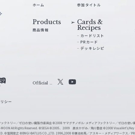
ホーム
参加タイトル
Products
Cards &
Recipes
商品情報
カードリスト
PRカード
デッキレシピ
Official
X
Y
o
ポリシー
u
T
u
ィアファクトリー／ゼロの使い魔製作委員会
©2008 ヤマグチノボル･メディアファクトリー／ゼロの使
b
MOON All Rights Reserved.
©SEGA
©2005、2009 美水かがみ／角川書店
©2008 VisualArt's/Key
ED.
©窪岡俊之
©BNGI
©ATLUS CO.,LTD. 1996,2008
©鎌池和馬／アスキー・メディアワークス／PROJE