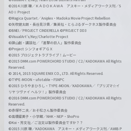
©2014 川原 礫／ＫＡＤＯＫＡＷＡ アスキー・メディアワークス刊／S
AOⅡ Project
©Magica Quartet／Aniplex・Madoka Movie Project Rebellion
©矢吹健太朗・長谷見沙貴／集英社・とらぶるダークネス製作委員会
©BNEI／PROJECT CINDERELLA ©PROJECT DD3
©VisualArt's/Key/Charlotte Project
©諫山創・講談社／「進撃の巨人」製作委員会
©Project シンフォギアＧＸ
©2015 プロジェクトラブライブ！ムービー
©2015 DMM.com POWERCHORD STUDIO / C2 / KADOKAWA All Rights
Reserved.
© 2014, 2015 SQUARE ENIX CO., LTD. All Rights Reserved.
©TYPE-MOON・ufotable・FSNPC
©2015 ひろやまひろし・TYPE-MOON／KADOKAWA／「プリズマ☆イ
リヤ ツヴァイ ヘルツ！」製作委員会
©2016 DMM.com POWERCHORD STUDIO / C2 / KADOKAWA All Rights
Reserved.
©赤塚不二夫／おそ松さん製作委員会
©高橋留美子・小学館／NHK・NEP・ShoPro
©Koi・芳文社／ご注文は製作委員会ですか？？
©2015 川原 礫／KADOKAWA アスキー・メディアワークス刊／AWIB P