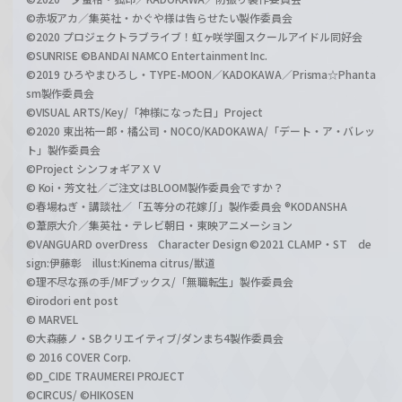
©赤坂アカ／集英社・かぐや様は告らせたい製作委員会
©2020 プロジェクトラブライブ！虹ヶ咲学園スクールアイドル同好会
©SUNRISE ©BANDAI NAMCO Entertainment Inc.
©2019 ひろやまひろし・TYPE-MOON／KADOKAWA／Prisma☆Phanta
sm製作委員会
©VISUAL ARTS/Key/「神様になった日」Project
©2020 東出祐一郎・橘公司・NOCO/KADOKAWA/「デート・ア・バレッ
ト」製作委員会
©Project シンフォギアＸＶ
© Koi・芳文社／ご注文はBLOOM製作委員会ですか？
©春場ねぎ・講談社／「五等分の花嫁∬」製作委員会 ®KODANSHA
©葦原大介／集英社・テレビ朝日・東映アニメーション
©VANGUARD overDress Character Design ©2021 CLAMP・ST de
sign:伊藤彰 illust:Kinema citrus/獣道
©理不尽な孫の手/MFブックス/「無職転生」製作委員会
©irodori ent post
© MARVEL
©大森藤ノ・SBクリエイティブ/ダンまち4製作委員会
© 2016 COVER Corp.
©D_CIDE TRAUMEREI PROJECT
©CIRCUS/ ©HIKOSEN