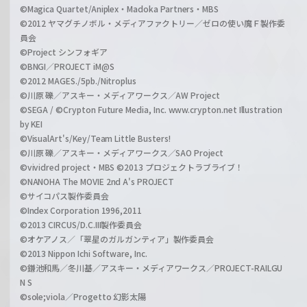
©Magica Quartet/Aniplex・Madoka Partners・MBS
©2012 ヤマグチノボル・メディアファクトリー／ゼロの使い魔Ｆ製作委
員会
©Project シンフォギア
©BNGI／PROJECT iM@S
©2012 MAGES./5pb./Nitroplus
©川原 礫／アスキー・メディアワークス／AW Project
©SEGA / ©Crypton Future Media, Inc. www.crypton.net Illustration
by KEI
©VisualArt's/Key/Team Little Busters!
©川原 礫／アスキー・メディアワークス／SAO Project
©vividred project・MBS ©2013 プロジェクトラブライブ！
©NANOHA The MOVIE 2nd A's PROJECT
©サイコパス製作委員会
©Index Corporation 1996,2011
©2013 CIRCUS/D.C.III製作委員会
©オケアノス／「翠星のガルガンティア」製作委員会
©2013 Nippon Ichi Software, Inc.
©鎌池和馬／冬川基／アスキー・メディアワークス／PROJECT-RAILGU
N S
©sole;viola／Progetto 幻影太陽