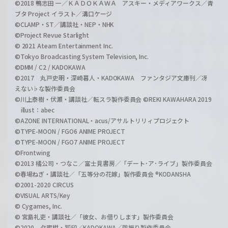
©2018 鴨志田 一／ＫＡＤＯＫＡＷＡ アスキー・メディアワークス／青
ブタ Project イラスト／溝口ケージ
©CLAMP・ST／講談社・NEP・NHK
©Project Revue Starlight
© 2021 Ateam Entertainment Inc.
©Tokyo Broadcasting System Television, Inc.
©DMM / C2 / KADOKAWA
©2017 丸戸史明・深崎暮人・KADOKAWA ファンタジア文庫刊／冴
えない♭な製作委員会
©川上泰樹・伏瀬・講談社／転スラ製作委員会 ©REKI KAWAHARA 2019
illust：abec
©AZONE INTERNATIONAL・acus/アサルトリリィプロジェクト
©TYPE-MOON / FGO6 ANIME PROJECT
©TYPE-MOON / FGO7 ANIME PROJECT
©Frontwing
©2013 橘公司・つなこ／富士見書房／「デート･ア･ライブ」製作委員会
©春場ねぎ・講談社／「五等分の花嫁」製作委員会 ®KODANSHA
©2001-2020 CIRCUS
©VISUAL ARTS/Key
© Cygames, Inc.
© 宮島礼吏・講談社／「彼女、お借りします」製作委員会
©2020 夕蜜柑・狐印／KADOKAWA／防振り製作委員会