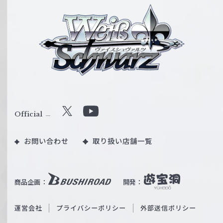
ヴ
ァ
イ
ス
シ
ュ
ヴ
ァ
ル
Official
X
Y
ツ
o
｜
お問い合わせ
取り扱い店舗一覧
u
W
T
e
u
i
b
商品企画：
開発：
ß
e
S
O
運営会社
プライバシーポリシー
外部送信ポリシー
c
f
h