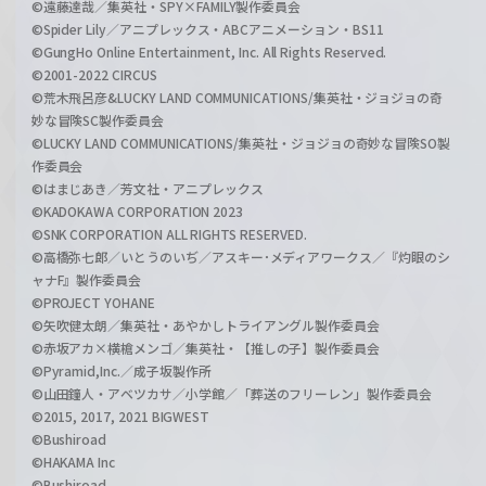
©遠藤達哉／集英社・SPY×FAMILY製作委員会
©Spider Lily／アニプレックス・ABCアニメーション・BS11
©GungHo Online Entertainment, Inc. All Rights Reserved.
©2001-2022 CIRCUS
©荒木飛呂彦&LUCKY LAND COMMUNICATIONS/集英社・ジョジョの奇
妙な冒険SC製作委員会
©LUCKY LAND COMMUNICATIONS/集英社・ジョジョの奇妙な冒険SO製
作委員会
©はまじあき／芳文社・アニプレックス
©KADOKAWA CORPORATION 2023
©SNK CORPORATION ALL RIGHTS RESERVED.
©高橋弥七郎／いとうのいぢ／アスキー･メディアワークス／『灼眼のシ
ャナF』製作委員会
©PROJECT YOHANE
©矢吹健太朗／集英社・あやかしトライアングル製作委員会
©赤坂アカ×横槍メンゴ／集英社・【推しの子】製作委員会
©Pyramid,Inc.／成子坂製作所
©山田鐘人・アベツカサ／小学館／「葬送のフリーレン」製作委員会
©2015, 2017, 2021 BIGWEST
©Bushiroad
©HAKAMA Inc
©Bushiroad