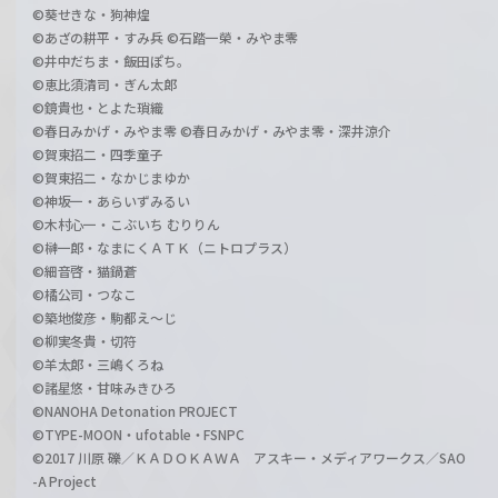
©葵せきな・狗神煌
©あざの耕平・すみ兵 ©石踏一榮・みやま零
©井中だちま・飯田ぽち。
©恵比須清司・ぎん太郎
©鏡貴也・とよた瑣織
©春日みかげ・みやま零 ©春日みかげ・みやま零・深井涼介
©賀東招二・四季童子
©賀東招二・なかじまゆか
©神坂一・あらいずみるい
©木村心一・こぶいち むりりん
©榊一郎・なまにくＡＴＫ（ニトロプラス）
©細音啓・猫鍋蒼
©橘公司・つなこ
©築地俊彦・駒都え～じ
©柳実冬貴・切符
©羊太郎・三嶋くろね
©諸星悠・甘味みきひろ
©NANOHA Detonation PROJECT
©TYPE-MOON・ufotable・FSNPC
©2017 川原 礫／ＫＡＤＯＫＡＷＡ アスキー・メディアワークス／SAO
-A Project