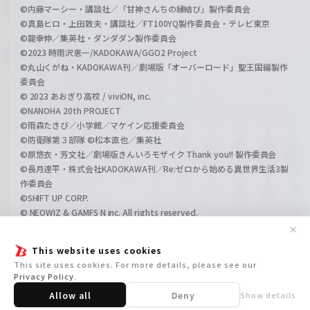
©内藤マーシー・講談社／「甘神さんちの縁結び」製作委員会
©真島ヒロ・上田敦夫・講談社／FT100YQ製作委員会・テレビ東京
©龍幸伸／集英社・ダンダダン製作委員会
©2023 時雨沢恵一/KADOKAWA/GGO2 Project
©丸山くがね・KADOKAWA刊／劇場版「オーバーロード」聖王国編製作
委員会
© 2023 あおぎり高校 / viviON, inc.
©NANOHA 20th PROJECT
©雨森たきび／小学館／マケイン応援委員会
©防衛隊第３部隊 ©松本直也／集英社
©原悠衣・芳文社／劇場版きんいろモザイク Thank you!! 製作委員会
©長月達平・株式会社KADOKAWA刊／Re:ゼロから始める異世界生活3製
作委員会
©SHIFT UP CORP.
© NEOWIZ & GAMFS N inc. All rights reserved.
©ATLUS. ©SEGA.
✕
©GIRLS und PANZER Projekt
This website uses cookies
©GIRLS und PANZER Film Projekt
This site uses cookies. For more details, please see our
©GIRLS und PANZER Finale Projekt
Privacy Policy
.
Allow all
Deny
Show details