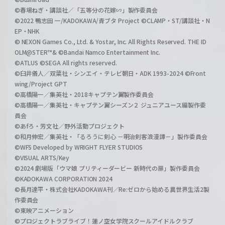
©春場ねぎ・講談社／「五等分の花嫁∽」製作委員会
©2022 鴨志田 一/KADOKAWA/青ブタ Project ©CLAMP・ST/講談社・N
EP・NHK
© NEXON Games Co., Ltd. & Yostar, Inc. All Rights Reserved. THE ID
OLM@STER™& ©Bandai Namco Entertainment Inc.
©ATLUS ©SEGA All rights reserved.
©臼井儀人／双葉社・シンエイ・テレビ朝日・ADK 1993-2024 ©Front
wing/Project GPT
©高橋陽一／集英社・2018キャプテン翼製作委員会
©高橋陽一／集英社・キャプテン翼シーズン２ ジュニアユース編製作委
員会
©あfろ・芳文社／野外活動プロジェクト
©和月伸宏／集英社・「るろうに剣心 －明治剣客浪漫譚－」製作委員会
©WFS Developed by WRIGHT FLYER STUDIOS
©VISUAL ARTS/Key
©2024 劇場版「ウマ娘 プリティーダービー 新時代の扉」製作委員会
©KADOKAWA CORPORATION 2024
©長月達平・株式会社KADOKAWA刊／Re:ゼロから始める異世界生活2製
作委員会
©東映アニメーション
©プロジェクトラブライブ！蓮ノ空女学院スクールアイドルクラブ