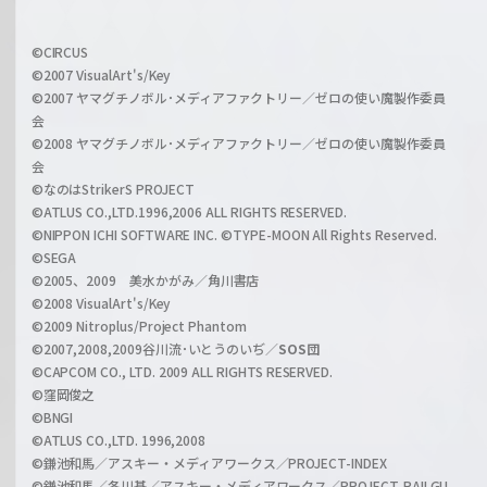
f
w
i
a
©CIRCUS
c
©2007 VisualArt's/Key
r
i
©2007 ヤマグチノボル･メディアファクトリー／ゼロの使い魔製作委員
z
会
a
©2008 ヤマグチノボル･メディアファクトリー／ゼロの使い魔製作委員
l
会
C
©なのはStrikerS PROJECT
h
©ATLUS CO.,LTD.1996,2006 ALL RIGHTS RESERVED.
a
©NIPPON ICHI SOFTWARE INC. ©TYPE-MOON All Rights Reserved.
n
©SEGA
©2005、2009 美水かがみ／角川書店
n
©2008 VisualArt's/Key
e
©2009 Nitroplus/Project Phantom
l
©2007,2008,2009谷川流･いとうのいぢ／
SOS団
©CAPCOM CO., LTD. 2009 ALL RIGHTS RESERVED.
©窪岡俊之
©BNGI
©ATLUS CO.,LTD. 1996,2008
©鎌池和馬／アスキー・メディアワークス／PROJECT-INDEX
©鎌池和馬／冬川基／アスキー・メディアワークス／PROJECT-RAILGU