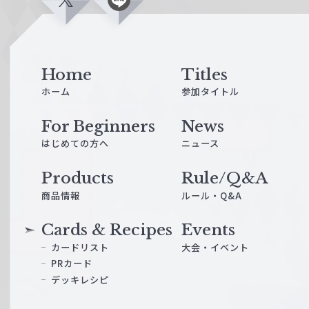
X
L
i
n
e
Home
Titles
ホーム
参加タイトル
For Beginners
News
はじめての方へ
ニュース
Products
Rule/Q&A
商品情報
ルール・Q&A
Cards & Recipes
Events
カードリスト
大会・イベント
PRカード
デッキレシピ