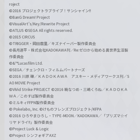
roject
©2016 プロジェクトラブライブ！サンシャイン!!
©BanG Dream! Project
©VisualArt's/Key/Rewrite Project
©ATLUS ©SEGA All rights reserved.
©2015 CIRCUS
©TRIGGER・岡田麿里／キズナイーバー製作委員会
©長月達平・株式会社KADOKAWA刊／Re:ゼロから始める異世界生活製
作委員会
©&™Lucasfilm Ltd.
©SEGA／チェンクロ・フィルムパートナーズ
©2016 川原 礫／ＫＡＤＯＫＡＷＡ アスキー・メディアワークス刊／S
AO MOVIE Project
©ViVid Strike PROJECT ©2016 暁なつめ・三嶋くろね／ＫＡＤＯＫＡ
ＷＡ／このすば製作委員会
©ミルキィFFPN製作委員会
© Pokelabo, Inc. ©けものフレンズプロジェクト/KFPA
©2016 ひろやまひろし・TYPE-MOON／KADOKAWA／「プリズマ☆イ
リヤ ドライ!!」製作委員会
©Project Luck & Logic
©Project シンフォギアAXZ