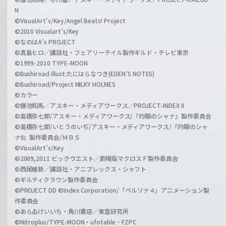
N
©VisualArt's/Key/Angel Beats! Project
©2010 Visualart's/Key
©なのはA's PROJECT
©真島ヒロ／講談社・フェアリーテイル製作ギルド・テレビ東京
©1999-2010 TYPE-MOON
©Bushiroad illust:たにはらなつき(EDEN'S NOTES)
©Bushiroad/Project MILKY HOLMES
©カラー
©鎌池和馬／アスキー・メディアワークス／PROJECT-INDEX II
©高橋弥七郎/アスキー・メディアワークス/『灼眼のシャナ』製作委員会
©高橋弥七郎/いとうのいぢ/アスキー・メディアワークス/『灼眼のシャ
ナII』製作委員会/ＭＢＳ
©VisualArt's/Key
©2009,2011 ビックウエスト／劇場版マクロスＦ製作委員会
©西尾維新／講談社・アニプレックス・シャフト
©ギルティクラウン製作委員会
©PROJECT DD ©Index Corporation/「ペルソナ４」アニメーション製
作委員会
©あらゐけいいち・角川書店／東雲研究所
©Nitroplus/TYPE-MOON・ufotable・FZPC