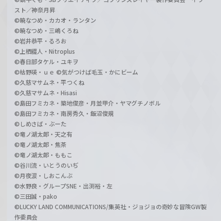
スト／神奈月昇
©暁なつめ・カカオ・ランタン
©暁なつめ・三嶋くろね
©岩井恭平・るろお
©上栖綴人・Nitroplus
©春日部タケル・ユキヲ
©枯野瑛・ｕｅ ©気がつけば毛玉・かにビーム
©久慈マサムネ・平つくね
©久慈マサムネ・Hisasi
©島田フミカネ・築地俊彦・月並甲介・ヤマグチノボル
©島田フミカネ・南房秀久・飯沼俊規
©しめさば・ぶーた
©竜ノ湖太郎・天之有
©竜ノ湖太郎・焦茶
©竜ノ湖太郎・ももこ
©谷川流・いとうのいぢ
©月夜涙・しおこんぶ
©水野良・グループSNE・出渕裕・左
©三田誠・pako
©LUCKY LAND COMMUNICATIONS/集英社・ジョジョの奇妙な冒険GW製
作委員会