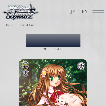
メ
ヴ
ニ
ァ
JP
EN
ュ
イ
ー
ス
Home
Card List
シ
ュ
Card List
ヴ
ァ
カードリスト
ル
ツ
｜
W
e
i
ß
S
c
h