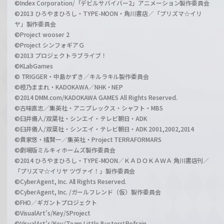
©Index Corporation/「デビルサバイバー2」アニメーション製作委員会
©2013 ひろやまひろし・TYPE-MOON・角川書店／「プリズマ☆イリ
ヤ」製作委員会
©Project wooser 2
©Project シンフォギアＧ
©2013 プロジェクトラブライブ！
©KLabGames
© TRIGGER・中島かずき／キルラキル製作委員会
©橙乃ままれ・KADOKAWA／NHK・NEP
©2014 DMM.com/KADOKAWA GAMES All Rights Reserved.
©古味直志／集英社・アニプレックス・シャフト・MBS
©臼井儀人/双葉社・シンエイ・テレビ朝日・ADK
©臼井儀人/双葉社・シンエイ・テレビ朝日・ADK 2001,2002,2014
©貴家悠・橘賢一／集英社・Project TERRAFORMARS
©劇場版ミルキィホームズ製作委員会
©2014 ひろやまひろし・TYPE-MOON／ＫＡＤＯＫＡＷＡ 角川書店刊／
「プリズマ☆イリヤ ツヴァイ！」製作委員会
©CyberAgent, Inc. All Rights Reserved.
©CyberAgent, Inc. /ガールフレンド（仮）製作委員会
©FHO／ギガントプロジェクト
©VisualArt's/Key/SProject
©VisualArt's/Key/Team Little Busters! Refrain