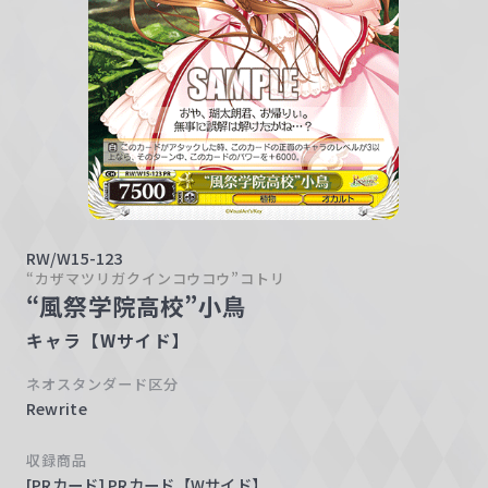
w
a
r
z
RW/W15-123
“カザマツリガクインコウコウ”コトリ
“風祭学院高校”小鳥
キャラ【Wサイド】
ネオスタンダード区分
Rewrite
収録商品
[PRカード] PRカード【Wサイド】