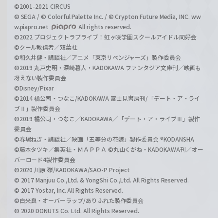
©2001-2021 CIRCUS
© SEGA / © Colorful Palette Inc. / © Crypton Future Media, INC. ww
w.piapro.net
All rights reserved.
©2022 プロジェクトラブライブ！虹ヶ咲学園スクールアイドル同好会
©クール教信者／双葉社
©和久井健・講談社／アニメ「東京リベンジャーズ」製作委員会
©2019 丸戸史明・深崎暮人・KADOKAWA ファンタジア文庫刊／映画も
冴えない製作委員会
©Disney/Pixar
©2014 橘公司・つなこ/KADOKAWA 富士見書房刊/「デート・ア・ライ
ブⅡ」製作委員会
©2019 橘公司・つなこ／KADOKAWA／「デート・ア・ライブⅢ」製作
委員会
©春場ねぎ・講談社／映画「五等分の花嫁」製作委員会 ®KODANSHA
©藤本タツキ／集英社・ＭＡＰＰＡ ©丸山くがね・KADOKAWA刊／オー
バーロード4製作委員会
©2020 川原 礫/KADOKAWA/SAO-P Project
© 2017 Manjuu Co.,Ltd. & YongShi Co.,Ltd. All Rights Reserved.
© 2017 Yostar, Inc. All Rights Reserved.
©白米良・オーバーラップ/ありふれた製作委員会
© 2020 DONUTS Co. Ltd. All Rights Reserved.