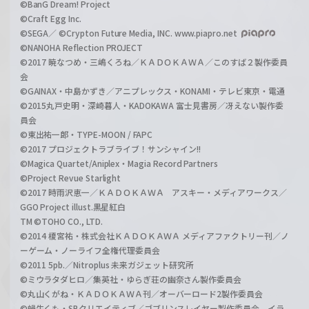
©BanG Dream! Project
©Craft Egg Inc.
©SEGA／ ©Crypton Future Media, INC. www.piapro.net
©NANOHA Reflection PROJECT
©2017 暁なつめ・三嶋くろね／ＫＡＤＯＫＡＷＡ／このすば２製作委員
会
©GAINAX・中島かずき／アニプレックス・KONAMI・テレビ東京・電通
©2015丸戸史明・深崎暮人・KADOKAWA 富士見書房／冴えない製作委
員会
©東出祐一郎・TYPE-MOON / FAPC
©2017 プロジェクトラブライブ！サンシャイン!!
©Magica Quartet/Aniplex・Magia Record Partners
©Project Revue Starlight
©2017 時雨沢恵一／ＫＡＤＯＫＡＷＡ アスキー・メディアワークス／
GGO Project illust.黒星紅白
TM ©TOHO CO., LTD.
©2014 榎宮祐・株式会社ＫＡＤＯＫＡＷＡ メディアファクトリー刊／ノ
ーゲーム・ノーライフ全権代理委員会
©2011 5pb.／Nitroplus 未来ガジェット研究所
©ミウラタダヒロ／集英社・ゆらぎ荘の幽奈さん製作委員会
©丸山くがね・ＫＡＤＯＫＡＷＡ刊／オーバーロード2製作委員会
©蝸牛くも・SBクリエイティブ／ゴブリンスレイヤー製作委員会 イラ