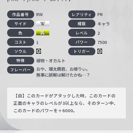
RW
PR
作品番号
レアリティ
キャラ
サイド
種類
2
色
レベル
1
7500
コスト
パワー
ソウル
トリガー
植物・オカルト
特徴
おや、瑚太朗君、お帰りぃ。
フレーバー
無事に誤解は解けたかね…？
【自】このカードがアタックした時、このカードの
正面のキャラのレベルが3以上なら、そのターン中、
このカードのパワーを＋6000。