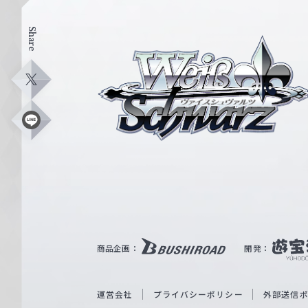
Share
ヴ
ァ
イ
X
ス
シ
L
i
ュ
n
e
ヴ
ァ
ル
ツ
｜
商品企画：
開発：
W
e
i
運営会社
プライバシーポリシー
外部送信