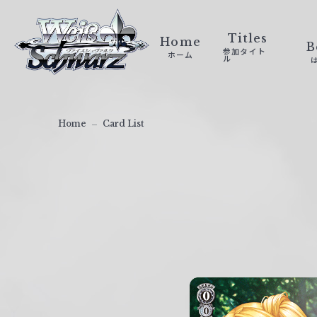
ヴ
ァ
Titles
Home
B
参加タイト
ホーム
イ
ル
ス
シ
ュ
Home
Card List
ヴ
ァ
ル
ツ
｜
W
e
i
ß
S