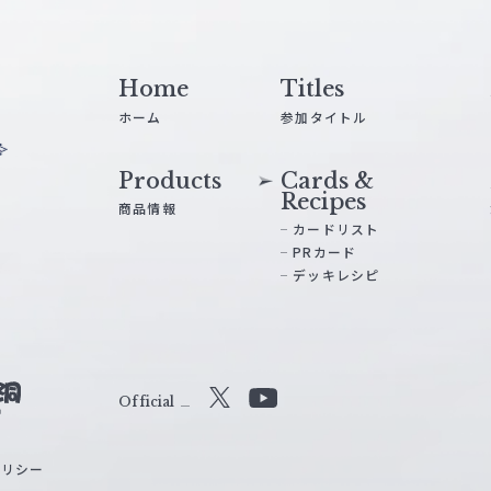
Home
Titles
ホーム
参加タイトル
Products
Cards &
Recipes
商品情報
カードリスト
PRカード
デッキレシピ
Official
X
Y
o
ポリシー
u