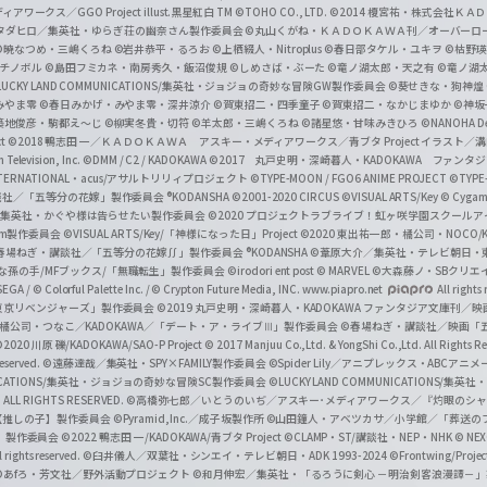
n
クス／GGO Project illust.黒星紅白
TM ©TOHO CO., LTD.
©2014 榎宮祐・株式会社Ｋ
タダヒロ／集英社・ゆらぎ荘の幽奈さん製作委員会
©丸山くがね・ＫＡＤＯＫＡＷＡ刊／オーバーロ
e
©暁なつめ・三嶋くろね
©岩井恭平・るろお
©上栖綴人・Nitroplus
©春日部タケル・ユキヲ
©枯野瑛
グチノボル
©島田フミカネ・南房秀久・飯沼俊規
©しめさば・ぶーた
©竜ノ湖太郎・天之有
©竜ノ湖
l
LUCKY LAND COMMUNICATIONS/集英社・ジョジョの奇妙な冒険GW製作委員会
©葵せきな・狗神煌
みやま零 ©春日みかげ・みやま零・深井涼介
©賀東招二・四季童子
©賀東招二・なかじまゆか
©神坂
築地俊彦・駒都え～じ
©柳実冬貴・切符
©羊太郎・三嶋くろね
©諸星悠・甘味みきひろ
©NANOHA De
t
©2018 鴨志田 一／ＫＡＤＯＫＡＷＡ アスキー・メディアワークス／青ブタ Project イラスト／
Television, Inc.
©DMM / C2 / KADOKAWA
©2017 丸戸史明・深崎暮人・KADOKAWA ファン
INTERNATIONAL・acus/アサルトリリィプロジェクト
©TYPE-MOON / FGO6 ANIME PROJECT
©TYPE
社／「五等分の花嫁」製作委員会 ®KODANSHA
©2001-2020 CIRCUS
©VISUAL ARTS/Key
© Cygame
／集英社・かぐや様は告らせたい製作委員会
©2020 プロジェクトラブライブ！虹ヶ咲学園スクール
asm製作委員会
©VISUAL ARTS/Key/「神様になった日」Project
©2020 東出祐一郎・橘公司・NOCO
春場ねぎ・講談社／「五等分の花嫁∬」製作委員会 ®KODANSHA
©葦原大介／集英社・テレビ朝日・
な孫の手/MFブックス/「無職転生」製作委員会
©irodori ent post
© MARVEL
©大森藤ノ・SBクリエ
EGA / © Colorful Palette Inc. / © Crypton Future Media, INC. www.piapro.net
All rights
東京リベンジャーズ」製作委員会
©2019 丸戸史明・深崎暮人・KADOKAWA ファンタジア文庫刊
9 橘公司・つなこ／KADOKAWA／「デート・ア・ライブⅢ」製作委員会
©春場ねぎ・講談社／映画「五等
2020 川原 礫/KADOKAWA/SAO-P Project
© 2017 Manjuu Co.,Ltd. & YongShi Co.,Ltd. All Rights R
eserved.
©遠藤達哉／集英社・SPY×FAMILY製作委員会
©Spider Lily／アニプレックス・ABCアニ
UNICATIONS/集英社・ジョジョの奇妙な冒険SC製作委員会
©LUCKY LAND COMMUNICATIONS
ALL RIGHTS RESERVED.
©高橋弥七郎／いとうのいぢ／アスキー･メディアワークス／『灼眼のシャ
【推しの子】製作委員会
©Pyramid,Inc.／成子坂製作所
©山田鐘人・アベツカサ／小学館／「葬送の
」製作委員会
©2022 鴨志田 一/KADOKAWA/青ブタ Project ©CLAMP・ST/講談社・NEP・NHK
© NEXO
rights reserved.
©臼井儀人／双葉社・シンエイ・テレビ朝日・ADK 1993-2024 ©Frontwing/Projec
©あfろ・芳文社／野外活動プロジェクト
©和月伸宏／集英社・「るろうに剣心 －明治剣客浪漫譚－