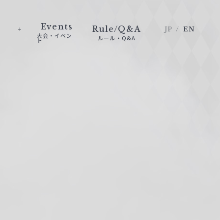
Events
Rule/Q&A
JP
EN
大会・イベン
ルール・Q&A
ト