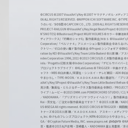
ß
S
©CIRCUS
©2007 VisualArt's/Key
©2007 ヤマグチノボル･メデ
c
06 ALL RIGHTS RESERVED.
©NIPPON ICHI SOFTWARE INC. ©TYPE-
うのいぢ／
SOS団
©CAPCOM CO., LTD. 2009 ALL RIGHTS RESERV
h
PROJECT-RAILGUN
©VisualArt's/Key/Angel Beats! Project
©2010 Vi
w
N'S NOTES)
©Bushiroad/Project MILKY HOLMES
©カラー
©鎌池和馬
ディアワークス/『灼眼のシャナII』製作委員会/ＭＢＳ
©VisualArt's
a
Corporation/「ペルソナ４」アニメーション製作委員会
©あらゐけ
クトリー／ゼロの使い魔Ｆ製作委員会
©Project シンフォギア
©BNG
r
ration by KEI
©VisualArt's/Key/Team Little Busters!
©川原 礫／アスキ
z
ndex Corporation 1996,2011
©2013 CIRCUS/D.C.III製作委員会
©
iola／Progetto 幻影太陽
©Index Corporation/「デビルサバ
プロジェクトラブライブ！
©KLabGames
© TRIGGER・中島か
ャフト・MBS
©臼井儀人/双葉社・シンエイ・テレビ朝日・ADK
©臼
やまひろし・TYPE-MOON／ＫＡＤＯＫＡＷＡ 角川書店刊／「プ
alArt's/Key/SProject
©VisualArt's/Key/Team Little Busters! Refrain
見沙貴／集英社・とらぶるダークネス製作委員会
©BNEI／PROJECT 
ライブ！ムービー
©2015 DMM.com POWERCHORD STUDIO / C2 / KA
／KADOKAWA／「プリズマ☆イリヤ ツヴァイ ヘルツ！」製作委員
Koi・芳文社／ご注文は製作委員会ですか？？
©2015 川原 礫／KA
US ©SEGA All rights reserved.
©2015 CIRCUS
©TRIGGER・岡
トナーズ
©2016 川原 礫／ＫＡＤＯＫＡＷＡ アスキー・メディアワークス刊
o, Inc. ©けものフレンズプロジェクト/KFPA
©2016 ひろやまひろし
GA／ ©Crypton Future Media, INC. www.piapro.net
©NA
京・電通
©2015丸戸史明・深崎暮人・KADOKAWA 富士見書房／