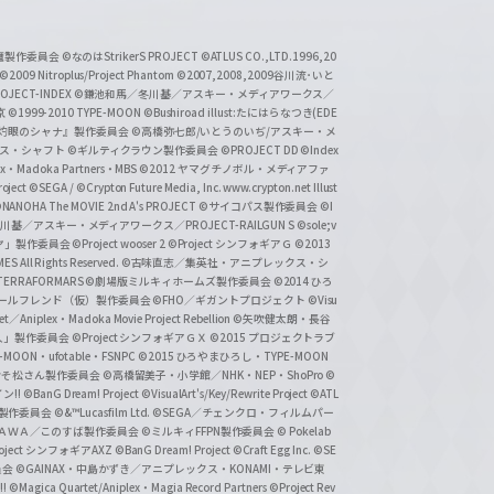
い魔製作委員会
©なのはStrikerS PROJECT
©ATLUS CO.,LTD.1996,20
©2009 Nitroplus/Project Phantom
©2007,2008,2009谷川流･いと
CT-INDEX
©鎌池和馬／冬川基／アスキー・メディアワークス／
京
©1999-2010 TYPE-MOON
©Bushiroad illust:たにはらなつき(EDE
『灼眼のシャナ』製作委員会
©高橋弥七郎/いとうのいぢ/アスキー・メ
クス・シャフト
©ギルティクラウン製作委員会
©PROJECT DD ©Index
lex・Madoka Partners・MBS
©2012 ヤマグチノボル・メディアファ
ject
©SEGA / ©Crypton Future Media, Inc. www.crypton.net Illust
NANOHA The MOVIE 2nd A's PROJECT
©サイコパス製作委員会
©I
基／アスキー・メディアワークス／PROJECT-RAILGUN S
©sole;v
リヤ」製作委員会
©Project wooser 2
©Project シンフォギアＧ
©2013
 All Rights Reserved.
©古味直志／集英社・アニプレックス・シ
ERRAFORMARS
©劇場版ミルキィホームズ製作委員会
©2014 ひろ
nc. /ガールフレンド（仮）製作委員会
©FHO／ギガントプロジェクト
©Visu
et／Aniplex・Madoka Movie Project Rebellion
©矢吹健太朗・長谷
人」製作委員会
©Project シンフォギアＧＸ
©2015 プロジェクトラブ
-MOON・ufotable・FSNPC
©2015 ひろやまひろし・TYPE-MOON
おそ松さん製作委員会
©高橋留美子・小学館／NHK・NEP・ShoPro
©
ン!!
©BanG Dream! Project
©VisualArt's/Key/Rewrite Project
©ATL
活製作委員会
©&™Lucasfilm Ltd.
©SEGA／チェンクロ・フィルムパー
ＡＤＯＫＡＷＡ／このすば製作委員会
©ミルキィFFPN製作委員会
© Pokelab
roject シンフォギアAXZ
©BanG Dream! Project
©Craft Egg Inc.
©SE
員会
©GAINAX・中島かずき／アニプレックス・KONAMI・テレビ東
!
©Magica Quartet/Aniplex・Magia Record Partners
©Project Rev