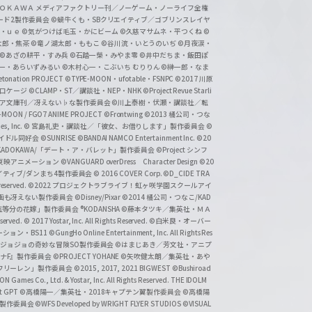
ＡＤＯＫＡＷＡ メディアファクトリー刊／ノーゲーム・ノーライフ全権
ード2製作委員会
©蝸牛くも・SBクリエイティブ／ゴブリンスレイヤ
・ｕｅ ©気がつけば毛玉・かにビーム
©久慈マサムネ・平つくね
©
太郎・焦茶
©竜ノ湖太郎・ももこ
©谷川流・いとうのいぢ
©月夜涙・
©あざの耕平・すみ兵 ©石踏一榮・みやま零
©井中だちま・飯田ぽ
一・あらいずみるい
©木村心一・こぶいち むりりん
©榊一郎・なま
tonation PROJECT
©TYPE-MOON・ufotable・FSNPC
©2017 川原
溝口ケージ
©CLAMP・ST／講談社・NEP・NHK
©Project Revue Starli
タジア文庫刊／冴えない♭な製作委員会
©川上泰樹・伏瀬・講談社／転
-MOON / FGO7 ANIME PROJECT
©Frontwing
©2013 橘公司・つな
s, Inc.
© 宮島礼吏・講談社／「彼女、お借りします」製作委員会
©
アイドル同好会
©SUNRISE ©BANDAI NAMCO Entertainment Inc.
©20
/KADOKAWA/「デート・ア・バレット」製作委員会
©Project シンフ
東映アニメーション
©VANGUARD overDress Character Design ©20
イティブ/ダンまち4製作委員会
© 2016 COVER Corp.
©D_CIDE TRA
 reserved.
©2022 プロジェクトラブライブ！虹ヶ咲学園スクールアイ
／映画も冴えない製作委員会
©Disney/Pixar
©2014 橘公司・つなこ/KAD
分の花嫁」製作委員会 ®KODANSHA
©藤本タツキ／集英社・ＭＡ
eserved.
© 2017 Yostar, Inc. All Rights Reserved.
©白米良・オーバー
メーション・BS11
©GungHo Online Entertainment, Inc. All Rights Res
/集英社・ジョジョの奇妙な冒険SO製作委員会
©はまじあき／芳文社・アニプ
ナF』製作委員会
©PROJECT YOHANE
©矢吹健太朗／集英社・あや
フリーレン」製作委員会
©2015, 2017, 2021 BIGWEST
©Bushiroad
N Games Co., Ltd. & Yostar, Inc. All Rights Reserved. THE IDOLM
t GPT
©高橋陽一／集英社・2018キャプテン翼製作委員会
©高橋陽
」製作委員会
©WFS Developed by WRIGHT FLYER STUDIOS
©VISUAL