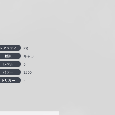
PR
レアリティ
キャラ
種類
0
レベル
2500
パワー
-
トリガー