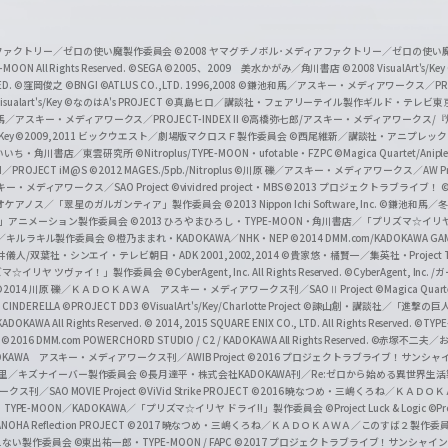
T
u
ィアファクトリー／ゼロの使い魔製作委員会
©2008 ヤマグチノボル･メディアファクトリー／ゼロの使
b
MOON All Rights Reserved.
©SEGA
©2005、2009 美水かがみ／角川書店
©2008 VisualArt's/Key
ED.
©窪岡俊之
©BNGI
©ATLUS CO.,LTD. 1996,2008
©鎌池和馬／アスキー・メディアワークス／PROJE
e
sualart's/Key
©なのはA's PROJECT
©真島ヒロ／講談社・フェアリーテイル製作ギルド・テレビ東
／アスキー・メディアワークス／PROJECT-INDEX II
©高橋弥七郎/アスキー・メディアワークス/
O
/Key
©2009,2011 ビックウエスト／劇場版マクロスＦ製作委員会
©西尾維新／講談社・アニプレッ
f
いいち・角川書店／東雲研究所
©Nitroplus/TYPE-MOON・ufotable・FZPC
©Magica Quartet/Anip
I／PROJECT iM@S
©2012 MAGES./5pb./Nitroplus
©川原 礫／アスキー・メディアワークス／AW Pro
f
ー・メディアワークス／SAO Project
©vividred project・MBS ©2013 プロジェクトラブライブ！
©
i
オケアノス／「翠星のガルガンティア」製作委員会
©2013 Nippon Ichi Software, Inc.
©鎌池和馬／冬川
イバー2」アニメーション製作委員会
©2013 ひろやまひろし・TYPE-MOON・角川書店／「プリズマ☆イ
c
ずき／キルラキル製作委員会
©橙乃ままれ・KADOKAWA／NHK・NEP
©2014 DMM.com/KADOKAWA GAMES
井儀人/双葉社・シンエイ・テレビ朝日・ADK 2001,2002,2014
©貴家悠・橘賢一／集英社・Project T
i
リズマ☆イリヤ ツヴァイ！」製作委員会
©CyberAgent, Inc. All Rights Reserved.
©CyberAgent, I
a
©2014 川原 礫／ＫＡＤＯＫＡＷＡ アスキー・メディアワークス刊／SAOⅡ Project
©Magica Quart
CINDERELLA ©PROJECT DD3
©VisualArt's/Key/Charlotte Project
©諫山創・講談社／「進撃の巨
l
DOKAWA All Rights Reserved.
© 2014, 2015 SQUARE ENIX CO., LTD. All Rights Reserved.
©TYPE
会
©2016 DMM.com POWERCHORD STUDIO / C2 / KADOKAWA All Rights Reserved.
©赤塚不二夫／
C
DOKAWA アスキー・メディアワークス刊／AWIB Project
©2016 プロジェクトラブライブ！サンシャイ
h
田麿里／キズナイーバー製作委員会
©長月達平・株式会社KADOKAWA刊／Re:ゼロから始める異世界生
／SAO MOVIE Project
©ViVid Strike PROJECT ©2016 暁なつめ・三嶋くろね／Ｋ
a
・TYPE-MOON／KADOKAWA／「プリズマ☆イリヤ ドライ!!」製作委員会
©Project Luck & Logic
©P
NOHA Reflection PROJECT
©2017 暁なつめ・三嶋くろね／ＫＡＤＯＫＡＷＡ／このすば２製作委
n
冴えない製作委員会
©東出祐一郎・TYPE-MOON / FAPC
©2017 プロジェクトラブライブ！サンシャイン!