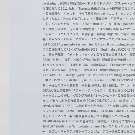
ue Starlight
©2017 時雨沢恵一／ＫＡＤＯＫＡＷＡ アスキー・メディアワー
代理委員会
©2011 5pb.／Nitroplus 未来ガジェット研究所
©ミウラ
ー製作委員会 イラスト／神奈月昇
©暁なつめ・カカオ・ランタン
久慈マサムネ・Hisasi
©島田フミカネ・築地俊彦・月並甲介・ヤマ
しおこんぶ
©水野良・グループSNE・出渕裕・左
©三田誠・pako
©
ち。
©恵比須清司・ぎん太郎
©鏡貴也・とよた瑣織
©春日みかげ・
にくＡＴＫ（ニトロプラス）
©細音啓・猫鍋蒼
©橘公司・つなこ
©
礫／ＫＡＤＯＫＡＷＡ アスキー・メディアワークス／SAO-A Projec
ght
© 2021 Ateam Entertainment Inc.
©Tokyo Broadcasting System 
スラ製作委員会 ©REKI KAWAHARA 2019 illust：abec
©AZONE 
こ／富士見書房／「デート･ア･ライブ」製作委員会
©春場ねぎ・講談
2020 夕蜜柑・狐印／KADOKAWA／防振り製作委員会
©赤坂アカ
19 ひろやまひろし・TYPE-MOON／KADOKAWA／Prisma☆Phant
ォギアＸＶ
© Koi・芳文社／ご注文はBLOOM製作委員会ですか？
©
21 CLAMP・ST design:伊藤彰 illust:Kinema citrus/獣道
©理不尽
UMEREI PROJECT
©CIRCUS/ ©HIKOSEN
©2001-2021 CIRCUS
© S
ドル同好会
©クール教信者／双葉社
©和久井健・講談社／アニメ「
OKAWA 富士見書房刊/「デート・ア・ライブⅡ」製作委員会
©201
ＰＰＡ ©丸山くがね・KADOKAWA刊／オーバーロード4製作委員会
©
ラップ/ありふれた製作委員会
© 2020 DONUTS Co. Ltd. All Rights R
erved.
©2001-2022 CIRCUS
©荒木飛呂彦&LUCKY LAND COMM
レックス
©KADOKAWA CORPORATION 2023
©SNK CORPORATION 
かしトライアングル製作委員会
©赤坂アカ×横槍メンゴ／集英社・
©HAKAMA Inc
©Bushiroad
©春場ねぎ・講談社／「五等分の花嫁∽
@STER™& ©Bandai Namco Entertainment Inc.
©ATLUS ©SEGA All 
一／集英社・キャプテン翼シーズン２ ジュニアユース編製作委員会