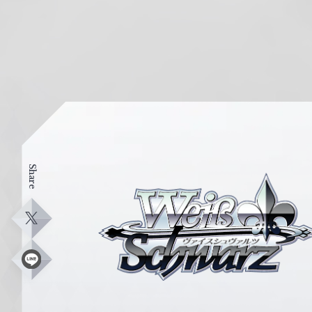
Share
ヴ
ァ
イ
X
ス
シ
L
i
ュ
n
e
ヴ