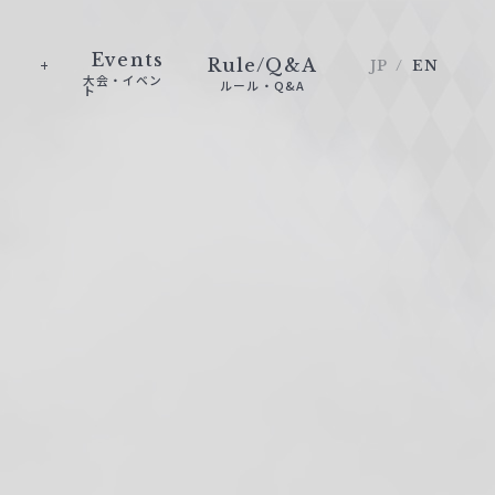
Events
Rule/Q&A
JP
EN
大会・イベン
ルール・Q&A
ト