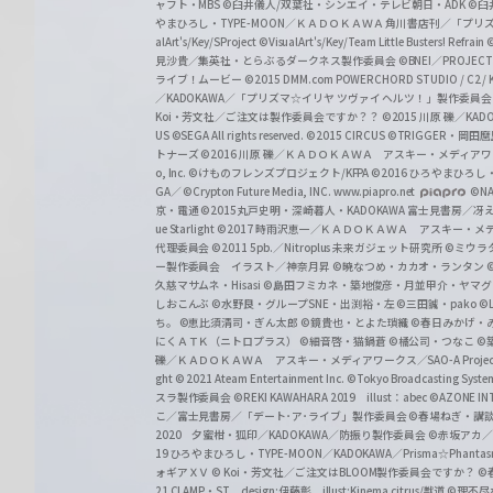
ャフト・MBS
©臼井儀人/双葉社・シンエイ・テレビ朝日・ADK
©臼
やまひろし・TYPE-MOON／ＫＡＤＯＫＡＷＡ 角川書店刊／「プ
alArt's/Key/SProject
©VisualArt's/Key/Team Little Busters! Refrain
見沙貴／集英社・とらぶるダークネス製作委員会
©BNEI／PROJECT 
ライブ！ムービー
©2015 DMM.com POWERCHORD STUDIO / C2 / KA
／KADOKAWA／「プリズマ☆イリヤ ツヴァイ ヘルツ！」製作委員
Koi・芳文社／ご注文は製作委員会ですか？？
©2015 川原 礫／KA
US ©SEGA All rights reserved.
©2015 CIRCUS
©TRIGGER・岡
トナーズ
©2016 川原 礫／ＫＡＤＯＫＡＷＡ アスキー・メディアワークス刊
o, Inc. ©けものフレンズプロジェクト/KFPA
©2016 ひろやまひろし
GA／ ©Crypton Future Media, INC. www.piapro.net
©NA
京・電通
©2015丸戸史明・深崎暮人・KADOKAWA 富士見書房／
ue Starlight
©2017 時雨沢恵一／ＫＡＤＯＫＡＷＡ アスキー・メディアワー
代理委員会
©2011 5pb.／Nitroplus 未来ガジェット研究所
©ミウラ
ー製作委員会 イラスト／神奈月昇
©暁なつめ・カカオ・ランタン
久慈マサムネ・Hisasi
©島田フミカネ・築地俊彦・月並甲介・ヤマ
しおこんぶ
©水野良・グループSNE・出渕裕・左
©三田誠・pako
©
ち。
©恵比須清司・ぎん太郎
©鏡貴也・とよた瑣織
©春日みかげ・
にくＡＴＫ（ニトロプラス）
©細音啓・猫鍋蒼
©橘公司・つなこ
©
礫／ＫＡＤＯＫＡＷＡ アスキー・メディアワークス／SAO-A Projec
ght
© 2021 Ateam Entertainment Inc.
©Tokyo Broadcasting System 
スラ製作委員会 ©REKI KAWAHARA 2019 illust：abec
©AZONE 
こ／富士見書房／「デート･ア･ライブ」製作委員会
©春場ねぎ・講談
2020 夕蜜柑・狐印／KADOKAWA／防振り製作委員会
©赤坂アカ
19 ひろやまひろし・TYPE-MOON／KADOKAWA／Prisma☆Phant
ォギアＸＶ
© Koi・芳文社／ご注文はBLOOM製作委員会ですか？
©
21 CLAMP・ST design:伊藤彰 illust:Kinema citrus/獣道
©理不尽