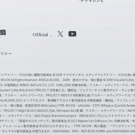
デッキレシピ
Official
X
Y
o
ポリシー
u
T
u
ィアファクトリー／ゼロの使い魔製作委員会
©2008 ヤマグチノボル･メディアファクトリー／ゼロの使
b
MOON All Rights Reserved.
©SEGA
©2005、2009 美水かがみ／角川書店
©2008 VisualArt's/Key
ED.
©窪岡俊之
©BNGI
©ATLUS CO.,LTD. 1996,2008
©鎌池和馬／アスキー・メディアワークス／PROJE
e
sualart's/Key
©なのはA's PROJECT
©真島ヒロ／講談社・フェアリーテイル製作ギルド・テレビ東
／アスキー・メディアワークス／PROJECT-INDEX II
©高橋弥七郎/アスキー・メディアワークス/
O
/Key
©2009,2011 ビックウエスト／劇場版マクロスＦ製作委員会
©西尾維新／講談社・アニプレッ
f
いいち・角川書店／東雲研究所
©Nitroplus/TYPE-MOON・ufotable・FZPC
©Magica Quartet/Anip
I／PROJECT iM@S
©2012 MAGES./5pb./Nitroplus
©川原 礫／アスキー・メディアワークス／AW Pro
f
ー・メディアワークス／SAO Project
©vividred project・MBS ©2013 プロジェクトラブライブ！
©
i
オケアノス／「翠星のガルガンティア」製作委員会
©2013 Nippon Ichi Software, Inc.
©鎌池和馬／冬川
イバー2」アニメーション製作委員会
©2013 ひろやまひろし・TYPE-MOON・角川書店／「プリズマ☆イ
c
ずき／キルラキル製作委員会
©橙乃ままれ・KADOKAWA／NHK・NEP
©2014 DMM.com/KADOKAWA GAMES