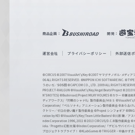
ァ
ル
ツ
｜
商品企画：
開発：
W
e
i
運営会社
プライバシーポリシー
外部送信
ß
S
©CIRCUS
©2007 VisualArt's/Key
©2007 ヤマグチノボル･メデ
c
06 ALL RIGHTS RESERVED.
©NIPPON ICHI SOFTWARE INC. ©TYPE-
うのいぢ／
SOS団
©CAPCOM CO., LTD. 2009 ALL RIGHTS RESERV
h
PROJECT-RAILGUN
©VisualArt's/Key/Angel Beats! Project
©2010 Vi
w
N'S NOTES)
©Bushiroad/Project MILKY HOLMES
©カラー
©鎌池和馬
ディアワークス/『灼眼のシャナII』製作委員会/ＭＢＳ
©VisualArt's
a
Corporation/「ペルソナ４」アニメーション製作委員会
©あらゐけ
クトリー／ゼロの使い魔Ｆ製作委員会
©Project シンフォギア
©BNG
r
ration by KEI
©VisualArt's/Key/Team Little Busters!
©川原 礫／アスキ
z
ndex Corporation 1996,2011
©2013 CIRCUS/D.C.III製作委員会
©
iola／Progetto 幻影太陽
©Index Corporation/「デビルサバ
プロジェクトラブライブ！
©KLabGames
© TRIGGER・中島か