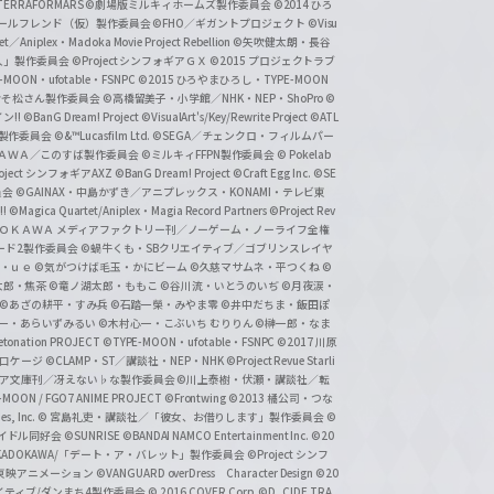
ERRAFORMARS
©劇場版ミルキィホームズ製作委員会
©2014 ひろ
nc. /ガールフレンド（仮）製作委員会
©FHO／ギガントプロジェクト
©Visu
et／Aniplex・Madoka Movie Project Rebellion
©矢吹健太朗・長谷
人」製作委員会
©Project シンフォギアＧＸ
©2015 プロジェクトラブ
-MOON・ufotable・FSNPC
©2015 ひろやまひろし・TYPE-MOON
おそ松さん製作委員会
©高橋留美子・小学館／NHK・NEP・ShoPro
©
ン!!
©BanG Dream! Project
©VisualArt's/Key/Rewrite Project
©ATL
活製作委員会
©&™Lucasfilm Ltd.
©SEGA／チェンクロ・フィルムパー
ＡＤＯＫＡＷＡ／このすば製作委員会
©ミルキィFFPN製作委員会
© Pokelab
roject シンフォギアAXZ
©BanG Dream! Project
©Craft Egg Inc.
©SE
員会
©GAINAX・中島かずき／アニプレックス・KONAMI・テレビ東
!
©Magica Quartet/Aniplex・Magia Record Partners
©Project Rev
ＡＤＯＫＡＷＡ メディアファクトリー刊／ノーゲーム・ノーライフ全権
ード2製作委員会
©蝸牛くも・SBクリエイティブ／ゴブリンスレイヤ
・ｕｅ ©気がつけば毛玉・かにビーム
©久慈マサムネ・平つくね
©
太郎・焦茶
©竜ノ湖太郎・ももこ
©谷川流・いとうのいぢ
©月夜涙・
©あざの耕平・すみ兵 ©石踏一榮・みやま零
©井中だちま・飯田ぽ
一・あらいずみるい
©木村心一・こぶいち むりりん
©榊一郎・なま
tonation PROJECT
©TYPE-MOON・ufotable・FSNPC
©2017 川原
溝口ケージ
©CLAMP・ST／講談社・NEP・NHK
©Project Revue Starli
タジア文庫刊／冴えない♭な製作委員会
©川上泰樹・伏瀬・講談社／転
-MOON / FGO7 ANIME PROJECT
©Frontwing
©2013 橘公司・つな
s, Inc.
© 宮島礼吏・講談社／「彼女、お借りします」製作委員会
©
アイドル同好会
©SUNRISE ©BANDAI NAMCO Entertainment Inc.
©20
/KADOKAWA/「デート・ア・バレット」製作委員会
©Project シンフ
東映アニメーション
©VANGUARD overDress Character Design ©20
イティブ/ダンまち4製作委員会
© 2016 COVER Corp.
©D_CIDE TRA