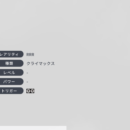
RRR
レアリティ
クライマックス
種類
-
レベル
-
パワー
トリガー