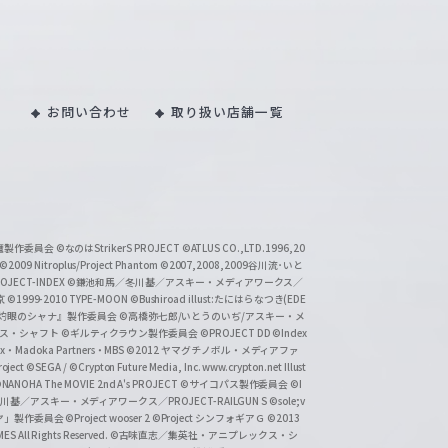
お問い合わせ
取り扱い店舗一覧
い魔製作委員会
©なのはStrikerS PROJECT
©ATLUS CO.,LTD.1996,20
©2009 Nitroplus/Project Phantom
©2007,2008,2009谷川流･いと
CT-INDEX
©鎌池和馬／冬川基／アスキー・メディアワークス／
京
©1999-2010 TYPE-MOON
©Bushiroad illust:たにはらなつき(EDE
『灼眼のシャナ』製作委員会
©高橋弥七郎/いとうのいぢ/アスキー・メ
クス・シャフト
©ギルティクラウン製作委員会
©PROJECT DD ©Index
lex・Madoka Partners・MBS
©2012 ヤマグチノボル・メディアファ
ject
©SEGA / ©Crypton Future Media, Inc. www.crypton.net Illust
NANOHA The MOVIE 2nd A's PROJECT
©サイコパス製作委員会
©I
基／アスキー・メディアワークス／PROJECT-RAILGUN S
©sole;v
リヤ」製作委員会
©Project wooser 2
©Project シンフォギアＧ
©2013
 All Rights Reserved.
©古味直志／集英社・アニプレックス・シ