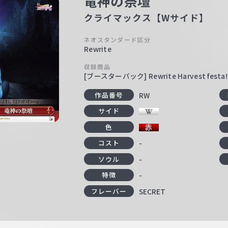
竜神の祭壇
クライマックス【Wサイド】
ネオスタンダード区分
Rewrite
収録商品
[ブースターパック] Rewrite Harvest festa!
RW
作品番号
サイド
色
-
コスト
-
ソウル
-
特徴
SECRET
フレーバー