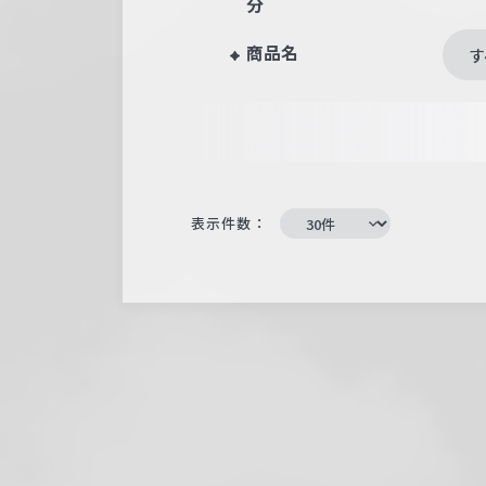
分
商品名
す
表示件数：