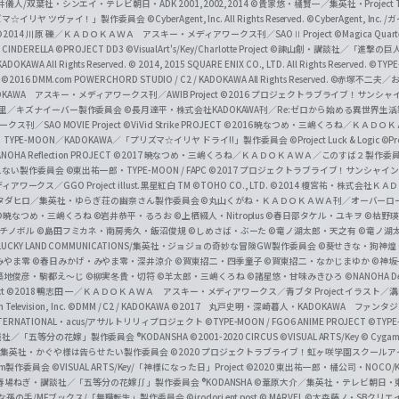
井儀人/双葉社・シンエイ・テレビ朝日・ADK 2001,2002,2014
©貴家悠・橘賢一／集英社・Project T
i
リズマ☆イリヤ ツヴァイ！」製作委員会
©CyberAgent, Inc. All Rights Reserved.
©CyberAgent, I
a
©2014 川原 礫／ＫＡＤＯＫＡＷＡ アスキー・メディアワークス刊／SAOⅡ Project
©Magica Quart
CINDERELLA ©PROJECT DD3
©VisualArt's/Key/Charlotte Project
©諫山創・講談社／「進撃の巨
l
DOKAWA All Rights Reserved.
© 2014, 2015 SQUARE ENIX CO., LTD. All Rights Reserved.
©TYPE
会
©2016 DMM.com POWERCHORD STUDIO / C2 / KADOKAWA All Rights Reserved.
©赤塚不二夫／
C
DOKAWA アスキー・メディアワークス刊／AWIB Project
©2016 プロジェクトラブライブ！サンシャイ
h
田麿里／キズナイーバー製作委員会
©長月達平・株式会社KADOKAWA刊／Re:ゼロから始める異世界生
／SAO MOVIE Project
©ViVid Strike PROJECT ©2016 暁なつめ・三嶋くろね／Ｋ
a
・TYPE-MOON／KADOKAWA／「プリズマ☆イリヤ ドライ!!」製作委員会
©Project Luck & Logic
©P
NOHA Reflection PROJECT
©2017 暁なつめ・三嶋くろね／ＫＡＤＯＫＡＷＡ／このすば２製作委
n
冴えない製作委員会
©東出祐一郎・TYPE-MOON / FAPC
©2017 プロジェクトラブライブ！サンシャイン!
n
クス／GGO Project illust.黒星紅白
TM ©TOHO CO., LTD.
©2014 榎宮祐・株式会社Ｋ
タダヒロ／集英社・ゆらぎ荘の幽奈さん製作委員会
©丸山くがね・ＫＡＤＯＫＡＷＡ刊／オーバーロ
e
©暁なつめ・三嶋くろね
©岩井恭平・るろお
©上栖綴人・Nitroplus
©春日部タケル・ユキヲ
©枯野瑛
グチノボル
©島田フミカネ・南房秀久・飯沼俊規
©しめさば・ぶーた
©竜ノ湖太郎・天之有
©竜ノ湖
l
LUCKY LAND COMMUNICATIONS/集英社・ジョジョの奇妙な冒険GW製作委員会
©葵せきな・狗神煌
みやま零 ©春日みかげ・みやま零・深井涼介
©賀東招二・四季童子
©賀東招二・なかじまゆか
©神坂
築地俊彦・駒都え～じ
©柳実冬貴・切符
©羊太郎・三嶋くろね
©諸星悠・甘味みきひろ
©NANOHA De
t
©2018 鴨志田 一／ＫＡＤＯＫＡＷＡ アスキー・メディアワークス／青ブタ Project イラスト／
Television, Inc.
©DMM / C2 / KADOKAWA
©2017 丸戸史明・深崎暮人・KADOKAWA ファン
INTERNATIONAL・acus/アサルトリリィプロジェクト
©TYPE-MOON / FGO6 ANIME PROJECT
©TYPE
社／「五等分の花嫁」製作委員会 ®KODANSHA
©2001-2020 CIRCUS
©VISUAL ARTS/Key
© Cygame
／集英社・かぐや様は告らせたい製作委員会
©2020 プロジェクトラブライブ！虹ヶ咲学園スクール
asm製作委員会
©VISUAL ARTS/Key/「神様になった日」Project
©2020 東出祐一郎・橘公司・NOCO
春場ねぎ・講談社／「五等分の花嫁∬」製作委員会 ®KODANSHA
©葦原大介／集英社・テレビ朝日・
な孫の手/MFブックス/「無職転生」製作委員会
©irodori ent post
© MARVEL
©大森藤ノ・SBクリエ