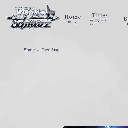
ヴ
ァ
Titles
Home
B
参加タイト
ホーム
イ
ル
ス
シ
ュ
Home
Card List
ヴ
ァ
ル
ツ
｜
W
e
i
ß
S