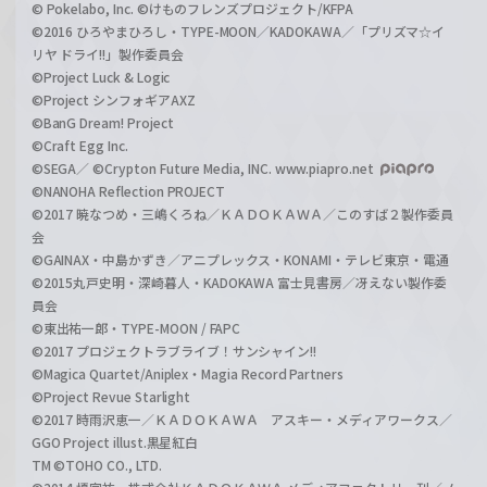
© Pokelabo, Inc. ©けものフレンズプロジェクト/KFPA
©2016 ひろやまひろし・TYPE-MOON／KADOKAWA／「プリズマ☆イ
リヤ ドライ!!」製作委員会
©Project Luck & Logic
©Project シンフォギアAXZ
©BanG Dream! Project
©Craft Egg Inc.
©SEGA／ ©Crypton Future Media, INC. www.piapro.net
©NANOHA Reflection PROJECT
©2017 暁なつめ・三嶋くろね／ＫＡＤＯＫＡＷＡ／このすば２製作委員
会
©GAINAX・中島かずき／アニプレックス・KONAMI・テレビ東京・電通
©2015丸戸史明・深崎暮人・KADOKAWA 富士見書房／冴えない製作委
員会
©東出祐一郎・TYPE-MOON / FAPC
©2017 プロジェクトラブライブ！サンシャイン!!
©Magica Quartet/Aniplex・Magia Record Partners
©Project Revue Starlight
©2017 時雨沢恵一／ＫＡＤＯＫＡＷＡ アスキー・メディアワークス／
GGO Project illust.黒星紅白
TM ©TOHO CO., LTD.