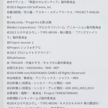
©オケアノス／「翠星のガルガンティア」製作委員会
©2013 Nippon Ichi Software, Inc.
©鎌池和馬／冬川基／アスキー・メディアワークス／PROJECT-RAILGU
N S
©sole;viola／Progetto 幻影太陽
©Index Corporation/「デビルサバイバー2」アニメーション製作委員会
©2013 ひろやまひろし・TYPE-MOON・角川書店／「プリズマ☆イリ
ヤ」製作委員会
©Project wooser 2
©Project シンフォギアＧ
©2013 プロジェクトラブライブ！
©KLabGames
© TRIGGER・中島かずき／キルラキル製作委員会
©橙乃ままれ・KADOKAWA／NHK・NEP
©2014 DMM.com/KADOKAWA GAMES All Rights Reserved.
©古味直志／集英社・アニプレックス・シャフト・MBS
©臼井儀人/双葉社・シンエイ・テレビ朝日・ADK
©臼井儀人/双葉社・シンエイ・テレビ朝日・ADK 2001,2002,2014
©貴家悠・橘賢一／集英社・Project TERRAFORMARS
©劇場版ミルキィホームズ製作委員会
©2014 ひろやまひろし・TYPE-MOON／ＫＡＤＯＫＡＷＡ 角川書店刊／