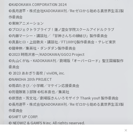
©KADOKAWA CORPORATION 2024
©長月達平・株式会社KADOKAWA刊／Re:ゼロから始める異世界生活2製
作委員会
©東映アニメーション
©プロジェクトラブライブ！蓮ノ空女学院スクールアイドルクラブ
©内藤マーシー・講談社／「甘神さんちの縁結び」製作委員会
©真島ヒロ・上田敦夫・講談社／FT100YQ製作委員会・テレビ東京
©龍幸伸／集英社・ダンダダン製作委員会
©2023 時雨沢恵一/KADOKAWA/GGO2 Project
©丸山くがね・KADOKAWA刊／劇場版「オーバーロード」聖王国編製作
委員会
© 2023 あおぎり高校 / viviON, inc.
©NANOHA 20th PROJECT
©雨森たきび／小学館／マケイン応援委員会
©防衛隊第３部隊 ©松本直也／集英社
©原悠衣・芳文社／劇場版きんいろモザイク Thank you!! 製作委員会
©長月達平・株式会社KADOKAWA刊／Re:ゼロから始める異世界生活3製
作委員会
©SHIFT UP CORP.
© NEOWIZ & GAMFS N inc. All rights reserved.
©ATLUS. ©SEGA.
✕