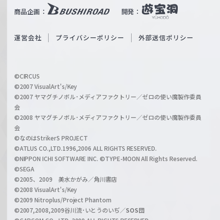
i
b
商品企画：
開発：
ß
e
S
O
運営会社
プライバシーポリシー
外部送信ポリシー
c
f
h
f
w
i
a
©CIRCUS
c
©2007 VisualArt's/Key
r
i
©2007 ヤマグチノボル･メディアファクトリー／ゼロの使い魔製作委員
z
会
a
©2008 ヤマグチノボル･メディアファクトリー／ゼロの使い魔製作委員
l
会
C
©なのはStrikerS PROJECT
h
©ATLUS CO.,LTD.1996,2006 ALL RIGHTS RESERVED.
a
©NIPPON ICHI SOFTWARE INC. ©TYPE-MOON All Rights Reserved.
n
©SEGA
©2005、2009 美水かがみ／角川書店
n
©2008 VisualArt's/Key
e
©2009 Nitroplus/Project Phantom
l
©2007,2008,2009谷川流･いとうのいぢ／
SOS団