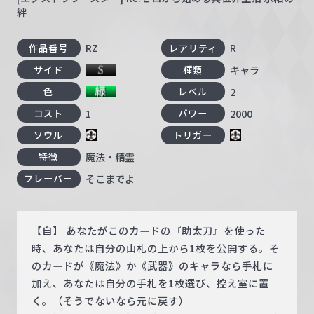
絆
RZ
R
作品番号
レアリティ
キャラ
サイド
種類
2
色
レベル
1
2000
コスト
パワー
ソウル
トリガー
魔法・精霊
特徴
そこまでよ
フレーバー
【自】 あなたがこのカードの『助太刀』を使った
時、あなたは自分の山札の上から1枚を公開する。そ
のカードが《魔法》か《武器》のキャラなら手札に
加え、あなたは自分の手札を1枚選び、控え室に置
く。（そうでないなら元に戻す）