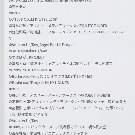
©CAPCOM CO., LTD. 2009 ALL RIGHTS RESERVED.
©窪岡俊之
©BNGI
©ATLUS CO.,LTD. 1996,2008
©鎌池和馬／アスキー・メディアワークス／PROJECT-INDEX
©鎌池和馬／冬川基／アスキー・メディアワークス／PROJECT-RAILGU
N
©VisualArt's/Key/Angel Beats! Project
©2010 Visualart's/Key
©なのはA's PROJECT
©真島ヒロ／講談社・フェアリーテイル製作ギルド・テレビ東京
©1999-2010 TYPE-MOON
©Bushiroad illust:たにはらなつき(EDEN'S NOTES)
©Bushiroad/Project MILKY HOLMES
©カラー
©鎌池和馬／アスキー・メディアワークス／PROJECT-INDEX II
©高橋弥七郎/アスキー・メディアワークス/『灼眼のシャナ』製作委員会
©高橋弥七郎/いとうのいぢ/アスキー・メディアワークス/『灼眼のシャ
ナII』製作委員会/ＭＢＳ
©VisualArt's/Key
©2009,2011 ビックウエスト／劇場版マクロスＦ製作委員会
©西尾維新／講談社・アニプレックス・シャフト