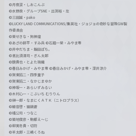
©月夜涙・しおこんぶ
©水野良・グループSNE・出渕裕・左
©三田誠・pako
©LUCKY LAND COMMUNICATIONS/集英社・ジョジョの奇妙な冒険GW製
作委員会
©葵せきな・狗神煌
©あざの耕平・すみ兵 ©石踏一榮・みやま零
©井中だちま・飯田ぽち。
©恵比須清司・ぎん太郎
©鏡貴也・とよた瑣織
©春日みかげ・みやま零 ©春日みかげ・みやま零・深井涼介
©賀東招二・四季童子
©賀東招二・なかじまゆか
©神坂一・あらいずみるい
©木村心一・こぶいち むりりん
©榊一郎・なまにくＡＴＫ（ニトロプラス）
©細音啓・猫鍋蒼
©橘公司・つなこ
©築地俊彦・駒都え～じ
©柳実冬貴・切符
©羊太郎・三嶋くろね