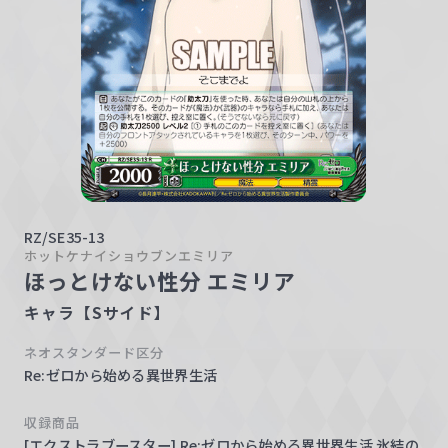
w
a
r
z
RZ/SE35-13
ホットケナイショウブンエミリア
ほっとけない性分 エミリア
キャラ【Sサイド】
ネオスタンダード区分
Re:ゼロから始める異世界生活
収録商品
[エクストラブースター] Re:ゼロから始める異世界生活 氷結の