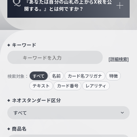
Q
『あなたは自分の山札の上からX枚を公
開する。』とは何ですか？
キーワード
[詳細検索]
すべて
名前
カード名フリガナ
特徴
検索対象：
テキスト
カード番号
レアリティ
ネオスタンダード区分
すべて
商品名