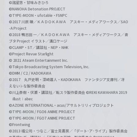
©諸星悠・甘味みきひろ
©NANOHA Detonation PROJECT
©TYPE-MOON・ufotable・FSNPC
©2017 川原 礫／ＫＡＤＯＫＡＷＡ アスキー・メディアワークス／SAO
-A Project
©2018 鴨志田 一／ＫＡＤＯＫＡＷＡ アスキー・メディアワークス／青
ブタ Project イラスト／溝口ケージ
©CLAMP・ST／講談社・NEP・NHK
©Project Revue Starlight
© 2021 Ateam Entertainment Inc.
©Tokyo Broadcasting System Television, Inc.
©DMM / C2 / KADOKAWA
©2017 丸戸史明・深崎暮人・KADOKAWA ファンタジア文庫刊／冴
えない♭な製作委員会
©川上泰樹・伏瀬・講談社／転スラ製作委員会 ©REKI KAWAHARA 2019
illust：abec
©AZONE INTERNATIONAL・acus/アサルトリリィプロジェクト
©TYPE-MOON / FGO6 ANIME PROJECT
©TYPE-MOON / FGO7 ANIME PROJECT
©Frontwing
©2013 橘公司・つなこ／富士見書房／「デート･ア･ライブ」製作委員会