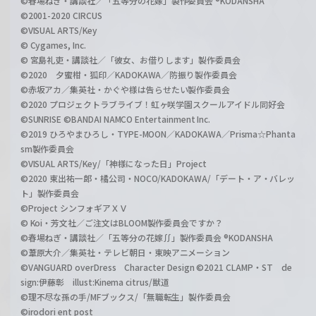
©春場ねぎ・講談社／「五等分の花嫁」製作委員会 ®KODANSHA
©2001-2020 CIRCUS
©VISUAL ARTS/Key
© Cygames, Inc.
© 宮島礼吏・講談社／「彼女、お借りします」製作委員会
©2020 夕蜜柑・狐印／KADOKAWA／防振り製作委員会
©赤坂アカ／集英社・かぐや様は告らせたい製作委員会
©2020 プロジェクトラブライブ！虹ヶ咲学園スクールアイドル同好会
©SUNRISE ©BANDAI NAMCO Entertainment Inc.
©2019 ひろやまひろし・TYPE-MOON／KADOKAWA／Prisma☆Phanta
sm製作委員会
©VISUAL ARTS/Key/「神様になった日」Project
©2020 東出祐一郎・橘公司・NOCO/KADOKAWA/「デート・ア・バレッ
ト」製作委員会
©Project シンフォギアＸＶ
© Koi・芳文社／ご注文はBLOOM製作委員会ですか？
©春場ねぎ・講談社／「五等分の花嫁∬」製作委員会 ®KODANSHA
©葦原大介／集英社・テレビ朝日・東映アニメーション
©VANGUARD overDress Character Design ©2021 CLAMP・ST de
sign:伊藤彰 illust:Kinema citrus/獣道
©理不尽な孫の手/MFブックス/「無職転生」製作委員会
©irodori ent post