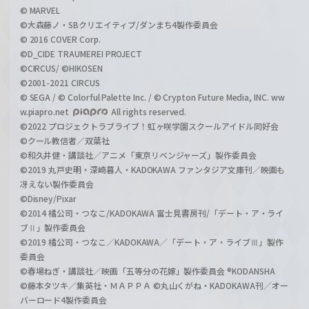
© MARVEL
©大森藤ノ・SBクリエイティブ/ダンまち4製作委員会
© 2016 COVER Corp.
©D_CIDE TRAUMEREI PROJECT
©CIRCUS/ ©HIKOSEN
©2001-2021 CIRCUS
© SEGA / © Colorful Palette Inc. / © Crypton Future Media, INC. ww
w.piapro.net
All rights reserved.
©2022 プロジェクトラブライブ！虹ヶ咲学園スクールアイドル同好会
©クール教信者／双葉社
©和久井健・講談社／アニメ「東京リベンジャーズ」製作委員会
©2019 丸戸史明・深崎暮人・KADOKAWA ファンタジア文庫刊／映画も
冴えない製作委員会
©Disney/Pixar
©2014 橘公司・つなこ/KADOKAWA 富士見書房刊/「デート・ア・ライ
ブⅡ」製作委員会
©2019 橘公司・つなこ／KADOKAWA／「デート・ア・ライブⅢ」製作
委員会
©春場ねぎ・講談社／映画「五等分の花嫁」製作委員会 ®KODANSHA
©藤本タツキ／集英社・ＭＡＰＰＡ ©丸山くがね・KADOKAWA刊／オー
バーロード4製作委員会