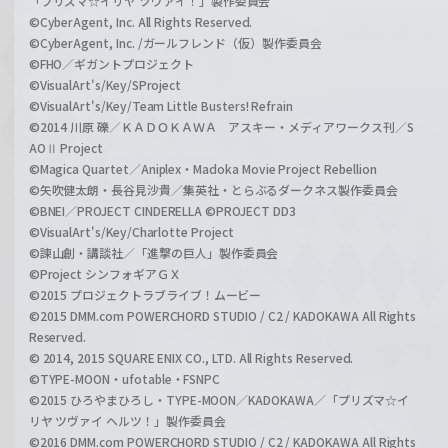
「プリズマ☆イリヤ ツヴァイ！」製作委員会
©CyberAgent, Inc. All Rights Reserved.
©CyberAgent, Inc. /ガールフレンド（仮）製作委員会
©FHO／ギガントプロジェクト
©VisualArt's/Key/SProject
©VisualArt's/Key/Team Little Busters! Refrain
©2014 川原 礫／ＫＡＤＯＫＡＷＡ アスキー・メディアワークス刊／S
AOⅡ Project
©Magica Quartet／Aniplex・Madoka Movie Project Rebellion
©矢吹健太朗・長谷見沙貴／集英社・とらぶるダークネス製作委員会
©BNEI／PROJECT CINDERELLA ©PROJECT DD3
©VisualArt's/Key/Charlotte Project
©諫山創・講談社／「進撃の巨人」製作委員会
©Project シンフォギアＧＸ
©2015 プロジェクトラブライブ！ムービー
©2015 DMM.com POWERCHORD STUDIO / C2 / KADOKAWA All Rights
Reserved.
© 2014, 2015 SQUARE ENIX CO., LTD. All Rights Reserved.
©TYPE-MOON・ufotable・FSNPC
©2015 ひろやまひろし・TYPE-MOON／KADOKAWA／「プリズマ☆イ
リヤ ツヴァイ ヘルツ！」製作委員会
©2016 DMM.com POWERCHORD STUDIO / C2 / KADOKAWA All Rights