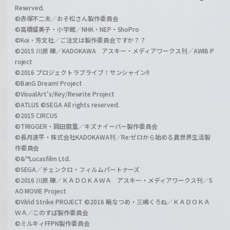
Reserved.
©赤塚不二夫／おそ松さん製作委員会
©高橋留美子・小学館／NHK・NEP・ShoPro
©Koi・芳文社／ご注文は製作委員会ですか？？
©2015 川原 礫／KADOKAWA アスキー・メディアワークス刊／AWIB P
roject
©2016 プロジェクトラブライブ！サンシャイン!!
©BanG Dream! Project
©VisualArt's/Key/Rewrite Project
©ATLUS ©SEGA All rights reserved.
©2015 CIRCUS
©TRIGGER・岡田麿里／キズナイーバー製作委員会
©長月達平・株式会社KADOKAWA刊／Re:ゼロから始める異世界生活製
作委員会
©&™Lucasfilm Ltd.
©SEGA／チェンクロ・フィルムパートナーズ
©2016 川原 礫／ＫＡＤＯＫＡＷＡ アスキー・メディアワークス刊／S
AO MOVIE Project
©ViVid Strike PROJECT ©2016 暁なつめ・三嶋くろね／ＫＡＤＯＫＡ
ＷＡ／このすば製作委員会
©ミルキィFFPN製作委員会