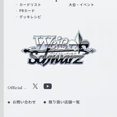
カードリスト
大会・イベント
PRカード
デッキレシピ
ヴ
ァ
イ
ス
シ
ュ
ヴ
ァ
ル
Official
X
Y
ツ
o
｜
お問い合わせ
取り扱い店舗一覧
u
W
T
e
u