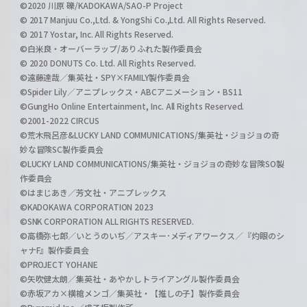
©2020 川原 礫/KADOKAWA/SAO-P Project
© 2017 Manjuu Co.,Ltd. & YongShi Co.,Ltd. All Rights Reserved.
© 2017 Yostar, Inc. All Rights Reserved.
©白米良・オーバーラップ/ありふれた製作委員会
© 2020 DONUTS Co. Ltd. All Rights Reserved.
©遠藤達哉／集英社・SPY×FAMILY製作委員会
©Spider Lily／アニプレックス・ABCアニメーション・BS11
©GungHo Online Entertainment, Inc. All Rights Reserved.
©2001-2022 CIRCUS
©荒木飛呂彦&LUCKY LAND COMMUNICATIONS/集英社・ジョジョの奇
妙な冒険SC製作委員会
©LUCKY LAND COMMUNICATIONS/集英社・ジョジョの奇妙な冒険SO製
作委員会
©はまじあき／芳文社・アニプレックス
©KADOKAWA CORPORATION 2023
©SNK CORPORATION ALL RIGHTS RESERVED.
©高橋弥七郎／いとうのいぢ／アスキー･メディアワークス／『灼眼のシ
ャナF』製作委員会
©PROJECT YOHANE
©矢吹健太朗／集英社・あやかしトライアングル製作委員会
©赤坂アカ×横槍メンゴ／集英社・【推しの子】製作委員会