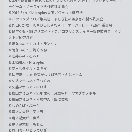
©2014 榎宮祐・株式会社ＫＡＤＯＫＡＷＡ メディアファクトリー刊／ノ
ーゲーム・ノーライフ全権代理委員会
©2011 5pb.／Nitroplus 未来ガジェット研究所
©ミウラタダヒロ／集英社・ゆらぎ荘の幽奈さん製作委員会
©丸山くがね・ＫＡＤＯＫＡＷＡ刊／オーバーロード2製作委員会
©蝸牛くも・SBクリエイティブ／ゴブリンスレイヤー製作委員会 イラ
スト／神奈月昇
©暁なつめ・カカオ・ランタン
©暁なつめ・三嶋くろね
©岩井恭平・るろお
©上栖綴人・Nitroplus
©春日部タケル・ユキヲ
©枯野瑛・ｕｅ ©気がつけば毛玉・かにビーム
©久慈マサムネ・平つくね
©久慈マサムネ・Hisasi
©島田フミカネ・築地俊彦・月並甲介・ヤマグチノボル
©島田フミカネ・南房秀久・飯沼俊規
©しめさば・ぶーた
©竜ノ湖太郎・天之有
©竜ノ湖太郎・焦茶
©竜ノ湖太郎・ももこ
©谷川流・いとうのいぢ