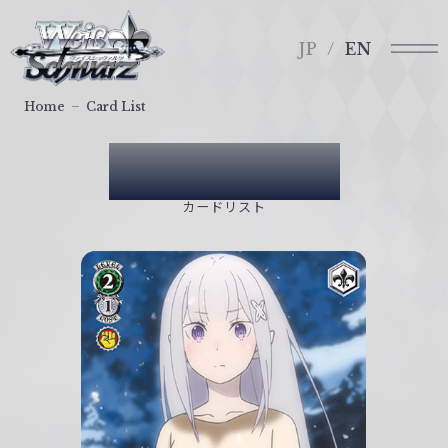
メ
ヴ
ニ
ァ
JP
EN
ュ
イ
ー
ス
Home
Card List
シ
ュ
Card List
ヴ
ァ
カードリスト
ル
ツ
｜
W
e
i
ß
S
c
h