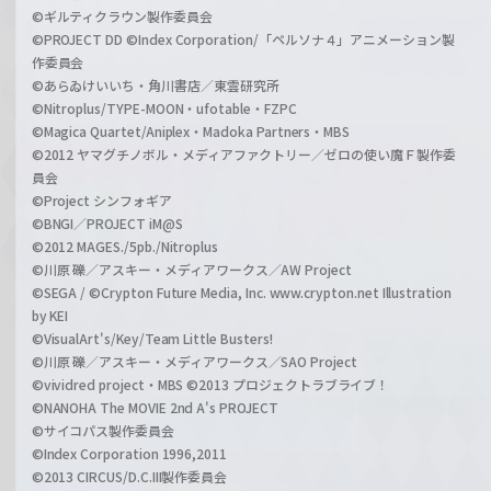
©ギルティクラウン製作委員会
©PROJECT DD ©Index Corporation/「ペルソナ４」アニメーション製
作委員会
©あらゐけいいち・角川書店／東雲研究所
©Nitroplus/TYPE-MOON・ufotable・FZPC
©Magica Quartet/Aniplex・Madoka Partners・MBS
©2012 ヤマグチノボル・メディアファクトリー／ゼロの使い魔Ｆ製作委
員会
©Project シンフォギア
©BNGI／PROJECT iM@S
©2012 MAGES./5pb./Nitroplus
©川原 礫／アスキー・メディアワークス／AW Project
©SEGA / ©Crypton Future Media, Inc. www.crypton.net Illustration
by KEI
©VisualArt's/Key/Team Little Busters!
©川原 礫／アスキー・メディアワークス／SAO Project
©vividred project・MBS ©2013 プロジェクトラブライブ！
©NANOHA The MOVIE 2nd A's PROJECT
©サイコパス製作委員会
©Index Corporation 1996,2011
©2013 CIRCUS/D.C.III製作委員会