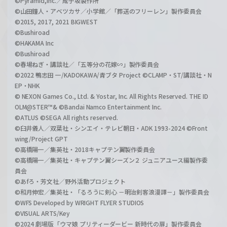
©Pyramid,Inc.／成子坂製作所
©山田鐘人・アベツカサ／小学館／「葬送のフリーレン」製作委員会
©2015, 2017, 2021 BIGWEST
©Bushiroad
©HAKAMA Inc
©Bushiroad
©春場ねぎ・講談社／「五等分の花嫁∽」製作委員会
©2022 鴨志田 一/KADOKAWA/青ブタ Project ©CLAMP・ST/講談社・N
EP・NHK
© NEXON Games Co., Ltd. & Yostar, Inc. All Rights Reserved. THE ID
OLM@STER™& ©Bandai Namco Entertainment Inc.
©ATLUS ©SEGA All rights reserved.
©臼井儀人／双葉社・シンエイ・テレビ朝日・ADK 1993-2024 ©Front
wing/Project GPT
©高橋陽一／集英社・2018キャプテン翼製作委員会
©高橋陽一／集英社・キャプテン翼シーズン２ ジュニアユース編製作委
員会
©あfろ・芳文社／野外活動プロジェクト
©和月伸宏／集英社・「るろうに剣心 －明治剣客浪漫譚－」製作委員会
©WFS Developed by WRIGHT FLYER STUDIOS
©VISUAL ARTS/Key
©2024 劇場版「ウマ娘 プリティーダービー 新時代の扉」製作委員会