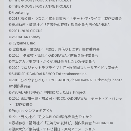
©TYPE-MOON / FGO7 ANIME PROJECT
©Frontwing
©2013 橘公司・つなこ／富士見書房／「デート･ア･ライブ」製作委員会
©春場ねぎ・講談社／「五等分の花嫁」製作委員会 ®KODANSHA
©2001-2020 CIRCUS
©VISUAL ARTS/Key
© Cygames, Inc.
© 宮島礼吏・講談社／「彼女、お借りします」製作委員会
©2020 夕蜜柑・狐印／KADOKAWA／防振り製作委員会
©赤坂アカ／集英社・かぐや様は告らせたい製作委員会
©2020 プロジェクトラブライブ！虹ヶ咲学園スクールアイドル同好会
©SUNRISE ©BANDAI NAMCO Entertainment Inc.
©2019 ひろやまひろし・TYPE-MOON／KADOKAWA／Prisma☆Phanta
sm製作委員会
©VISUAL ARTS/Key/「神様になった日」Project
©2020 東出祐一郎・橘公司・NOCO/KADOKAWA/「デート・ア・バレッ
ト」製作委員会
©Project シンフォギアＸＶ
© Koi・芳文社／ご注文はBLOOM製作委員会ですか？
©春場ねぎ・講談社／「五等分の花嫁∬」製作委員会 ®KODANSHA
©葦原大介／集英社・テレビ朝日・東映アニメーション