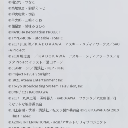
©橘公司・つなこ
©築地俊彦・駒都え～じ
©柳実冬貴・切符
©羊太郎・三嶋くろね
©諸星悠・甘味みきひろ
©NANOHA Detonation PROJECT
©TYPE-MOON・ufotable・FSNPC
©2017 川原 礫／ＫＡＤＯＫＡＷＡ アスキー・メディアワークス／SAO
-A Project
©2018 鴨志田 一／ＫＡＤＯＫＡＷＡ アスキー・メディアワークス／青
ブタ Project イラスト／溝口ケージ
©CLAMP・ST／講談社・NEP・NHK
©Project Revue Starlight
© 2021 Ateam Entertainment Inc.
©Tokyo Broadcasting System Television, Inc.
©DMM / C2 / KADOKAWA
©2017 丸戸史明・深崎暮人・KADOKAWA ファンタジア文庫刊／冴
えない♭な製作委員会
©川上泰樹・伏瀬・講談社／転スラ製作委員会 ©REKI KAWAHARA 2019
illust：abec
©AZONE INTERNATIONAL・acus/アサルトリリィプロジェクト
©TYPE-MOON / FGO6 ANIME PROJECT