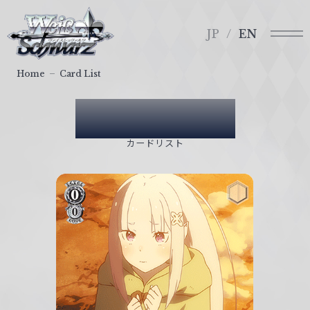
メ
ヴ
ニ
ァ
JP
EN
ュ
イ
ー
ス
Home
Card List
シ
ュ
Card List
ヴ
ァ
カードリスト
ル
ツ
｜
W
e
i
ß
S
c
h