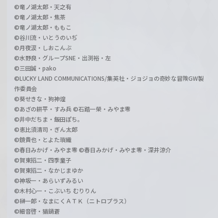
©竜ノ湖太郎・天之有
©竜ノ湖太郎・焦茶
©竜ノ湖太郎・ももこ
©谷川流・いとうのいぢ
©月夜涙・しおこんぶ
©水野良・グループSNE・出渕裕・左
©三田誠・pako
©LUCKY LAND COMMUNICATIONS/集英社・ジョジョの奇妙な冒険GW製
作委員会
©葵せきな・狗神煌
©あざの耕平・すみ兵 ©石踏一榮・みやま零
©井中だちま・飯田ぽち。
©恵比須清司・ぎん太郎
©鏡貴也・とよた瑣織
©春日みかげ・みやま零 ©春日みかげ・みやま零・深井涼介
©賀東招二・四季童子
©賀東招二・なかじまゆか
©神坂一・あらいずみるい
©木村心一・こぶいち むりりん
©榊一郎・なまにくＡＴＫ（ニトロプラス）
©細音啓・猫鍋蒼