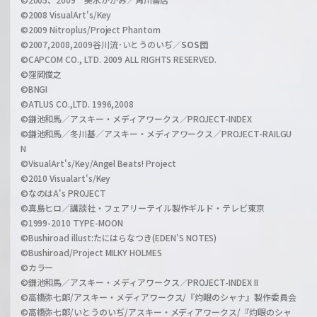
n
©2008 VisualArt's/Key
e
©2009 Nitroplus/Project Phantom
l
©2007,2008,2009谷川流･いとうのいぢ／
SOS団
©CAPCOM CO., LTD. 2009 ALL RIGHTS RESERVED.
©窪岡俊之
©BNGI
©ATLUS CO.,LTD. 1996,2008
©鎌池和馬／アスキー・メディアワークス／PROJECT-INDEX
©鎌池和馬／冬川基／アスキー・メディアワークス／PROJECT-RAILGU
N
©VisualArt's/Key/Angel Beats! Project
©2010 Visualart's/Key
©なのはA's PROJECT
©真島ヒロ／講談社・フェアリーテイル製作ギルド・テレビ東京
©1999-2010 TYPE-MOON
©Bushiroad illust:たにはらなつき(EDEN'S NOTES)
©Bushiroad/Project MILKY HOLMES
©カラー
©鎌池和馬／アスキー・メディアワークス／PROJECT-INDEX II
©高橋弥七郎/アスキー・メディアワークス/『灼眼のシャナ』製作委員会
©高橋弥七郎/いとうのいぢ/アスキー・メディアワークス/『灼眼のシャ