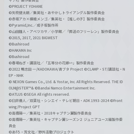
©PROJECT YOHANE
©矢吹健太朗／集英社・あやかしトライアングル製作委員会
©赤坂アカ×横槍メンゴ／集英社・【推しの子】製作委員会
©Pyramid,Inc.／成子坂製作所
©山田鐘人・アベツカサ／小学館／「葬送のフリーレン」製作委員会
©2015, 2017, 2021 BIGWEST
©Bushiroad
©HAKAMA Inc
©Bushiroad
©春場ねぎ・講談社／「五等分の花嫁∽」製作委員会
©2022 鴨志田 一/KADOKAWA/青ブタ Project ©CLAMP・ST/講談社・N
EP・NHK
© NEXON Games Co., Ltd. & Yostar, Inc. All Rights Reserved. THE ID
OLM@STER™& ©Bandai Namco Entertainment Inc.
©ATLUS ©SEGA All rights reserved.
©臼井儀人／双葉社・シンエイ・テレビ朝日・ADK 1993-2024 ©Front
wing/Project GPT
©高橋陽一／集英社・2018キャプテン翼製作委員会
©高橋陽一／集英社・キャプテン翼シーズン２ ジュニアユース編製作委
員会
©あfろ・芳文社／野外活動プロジェクト