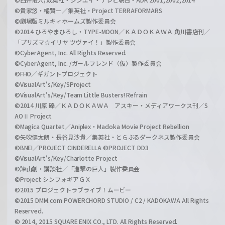
©貴家悠・橘賢一／集英社・Project TERRAFORMARS
©劇場版ミルキィホームズ製作委員会
©2014 ひろやまひろし・TYPE-MOON／ＫＡＤＯＫＡＷＡ 角川書店刊／
「プリズマ☆イリヤ ツヴァイ！」製作委員会
©CyberAgent, Inc. All Rights Reserved.
©CyberAgent, Inc. /ガールフレンド（仮）製作委員会
©FHO／ギガントプロジェクト
©VisualArt's/Key/SProject
©VisualArt's/Key/Team Little Busters! Refrain
©2014 川原 礫／ＫＡＤＯＫＡＷＡ アスキー・メディアワークス刊／S
AOⅡ Project
©Magica Quartet／Aniplex・Madoka Movie Project Rebellion
©矢吹健太朗・長谷見沙貴／集英社・とらぶるダークネス製作委員会
©BNEI／PROJECT CINDERELLA ©PROJECT DD3
©VisualArt's/Key/Charlotte Project
©諫山創・講談社／「進撃の巨人」製作委員会
©Project シンフォギアＧＸ
©2015 プロジェクトラブライブ！ムービー
©2015 DMM.com POWERCHORD STUDIO / C2 / KADOKAWA All Rights
Reserved.
© 2014, 2015 SQUARE ENIX CO., LTD. All Rights Reserved.