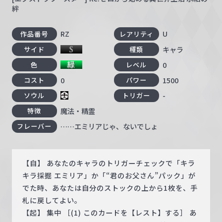
絆
RZ
U
作品番号
レアリティ
キャラ
サイド
種類
0
色
レベル
0
1500
コスト
パワー
-
ソウル
トリガー
魔法・精霊
特徴
……エミリアじゃ、ないでしょ
フレーバー
【自】 あなたのキャラのトリガーチェックで「キラ
キラ採掘 エミリア」か「“君のお父さん”パック」が
でた時、あなたは自分のストックの上から1枚を、手
札に戻してよい。
【起】 集中 ［(1) このカードを【レスト】する］ あ