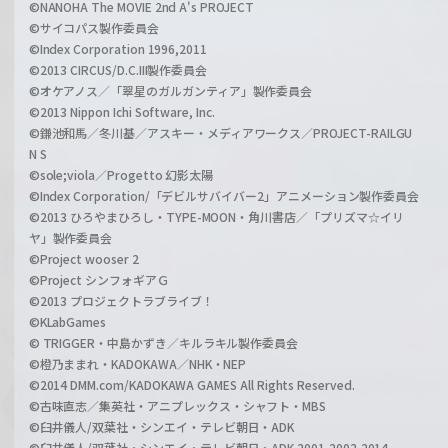
©NANOHA The MOVIE 2nd A's PROJECT
©サイコパス製作委員会
©Index Corporation 1996,2011
©2013 CIRCUS/D.C.III製作委員会
©オケアノス／「翠星のガルガンティア」製作委員会
©2013 Nippon Ichi Software, Inc.
©鎌池和馬／冬川基／アスキー・メディアワークス／PROJECT-RAILGU
N S
©sole;viola／Progetto 幻影太陽
©Index Corporation/「デビルサバイバー2」アニメーション製作委員会
©2013 ひろやまひろし・TYPE-MOON・角川書店／「プリズマ☆イリ
ヤ」製作委員会
©Project wooser 2
©Project シンフォギアＧ
©2013 プロジェクトラブライブ！
©KLabGames
© TRIGGER・中島かずき／キルラキル製作委員会
©橙乃ままれ・KADOKAWA／NHK・NEP
©2014 DMM.com/KADOKAWA GAMES All Rights Reserved.
©古味直志／集英社・アニプレックス・シャフト・MBS
©臼井儀人/双葉社・シンエイ・テレビ朝日・ADK
©臼井儀人/双葉社・シンエイ・テレビ朝日・ADK 2001,2002,2014