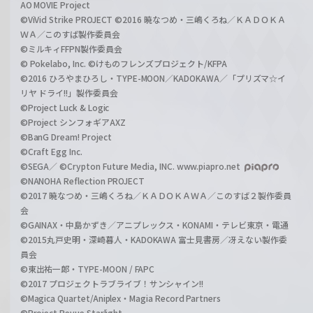
AO MOVIE Project
©ViVid Strike PROJECT ©2016 暁なつめ・三嶋くろね／ＫＡＤＯＫＡ
ＷＡ／このすば製作委員会
©ミルキィFFPN製作委員会
© Pokelabo, Inc. ©けものフレンズプロジェクト/KFPA
©2016 ひろやまひろし・TYPE-MOON／KADOKAWA／「プリズマ☆イ
リヤ ドライ!!」製作委員会
©Project Luck & Logic
©Project シンフォギアAXZ
©BanG Dream! Project
©Craft Egg Inc.
©SEGA／ ©Crypton Future Media, INC. www.piapro.net
©NANOHA Reflection PROJECT
©2017 暁なつめ・三嶋くろね／ＫＡＤＯＫＡＷＡ／このすば２製作委員
会
©GAINAX・中島かずき／アニプレックス・KONAMI・テレビ東京・電通
©2015丸戸史明・深崎暮人・KADOKAWA 富士見書房／冴えない製作委
員会
©東出祐一郎・TYPE-MOON / FAPC
©2017 プロジェクトラブライブ！サンシャイン!!
©Magica Quartet/Aniplex・Magia Record Partners
©Project Revue Starlight