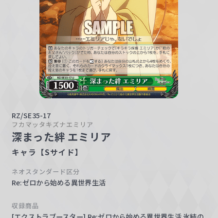
w
a
r
z
RZ/SE35-17
フカマッタキズナエミリア
深まった絆 エミリア
キャラ【Sサイド】
ネオスタンダード区分
Re:ゼロから始める異世界生活
収録商品
[エクストラブースター] Re:ゼロから始める異世界生活 氷結の