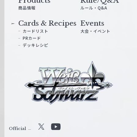
Products
Rule/Q&A
商品情報
ルール・Q&A
Cards & Recipes
Events
カードリスト
大会・イベント
PRカード
デッキレシピ
ヴ
ァ
イ
ス
シ
ュ
ヴ
ァ
ル
Official
X
Y
ツ