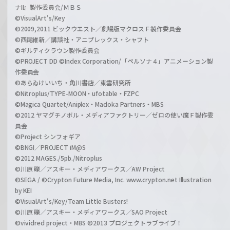
ナII』製作委員会/ＭＢＳ
©VisualArt's/Key
©2009,2011 ビックウエスト／劇場版マクロスＦ製作委員会
©西尾維新／講談社・アニプレックス・シャフト
©ギルティクラウン製作委員会
©PROJECT DD ©Index Corporation/「ペルソナ４」アニメーション製
作委員会
©あらゐけいいち・角川書店／東雲研究所
©Nitroplus/TYPE-MOON・ufotable・FZPC
©Magica Quartet/Aniplex・Madoka Partners・MBS
©2012 ヤマグチノボル・メディアファクトリー／ゼロの使い魔Ｆ製作委
員会
©Project シンフォギア
©BNGI／PROJECT iM@S
©2012 MAGES./5pb./Nitroplus
©川原 礫／アスキー・メディアワークス／AW Project
©SEGA / ©Crypton Future Media, Inc. www.crypton.net Illustration
by KEI
©VisualArt's/Key/Team Little Busters!
©川原 礫／アスキー・メディアワークス／SAO Project
©vividred project・MBS ©2013 プロジェクトラブライブ！