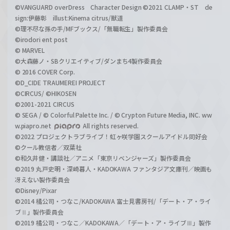
©VANGUARD overDress Character Design ©2021 CLAMP・ST de
sign:伊藤彰 illust:Kinema citrus/獣道
©理不尽な孫の手/MFブックス/「無職転生」製作委員会
©irodori ent post
© MARVEL
©大森藤ノ・SBクリエイティブ/ダンまち4製作委員会
© 2016 COVER Corp.
©D_CIDE TRAUMEREI PROJECT
©CIRCUS/ ©HIKOSEN
©2001-2021 CIRCUS
© SEGA / © Colorful Palette Inc. / © Crypton Future Media, INC. ww
w.piapro.net
All rights reserved.
©2022 プロジェクトラブライブ！虹ヶ咲学園スクールアイドル同好会
©クール教信者／双葉社
©和久井健・講談社／アニメ「東京リベンジャーズ」製作委員会
©2019 丸戸史明・深崎暮人・KADOKAWA ファンタジア文庫刊／映画も
冴えない製作委員会
©Disney/Pixar
©2014 橘公司・つなこ/KADOKAWA 富士見書房刊/「デート・ア・ライ
ブⅡ」製作委員会
©2019 橘公司・つなこ／KADOKAWA／「デート・ア・ライブⅢ」製作