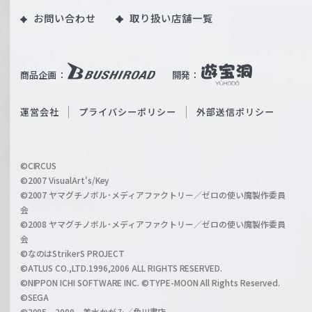
o
｜
お問い合わせ
取り扱い店舗一覧
u
W
T
e
u
i
b
商品企画：
開発：
ß
e
S
O
運営会社
プライバシーポリシー
外部送信ポリシー
c
f
h
f
w
i
a
©CIRCUS
c
©2007 VisualArt's/Key
r
i
©2007 ヤマグチノボル･メディアファクトリー／ゼロの使い魔製作委員
z
会
a
©2008 ヤマグチノボル･メディアファクトリー／ゼロの使い魔製作委員
l
会
C
©なのはStrikerS PROJECT
h
©ATLUS CO.,LTD.1996,2006 ALL RIGHTS RESERVED.
a
©NIPPON ICHI SOFTWARE INC. ©TYPE-MOON All Rights Reserved.
n
©SEGA
©2005、2009 美水かがみ／角川書店