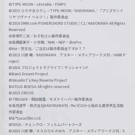
©TYPE-MOON・ufotable・FSNPC
©2015 ひろやまひろし・TYPE-MOON／KADOKAWA／「プリズマ☆イ
リヤ ツヴァイ ヘルツ！」製作委員会
©2016 DMM.com POWERCHORD STUDIO / C2 / KADOKAWA All Rights
Reserved.
©赤塚不二夫／おそ松さん製作委員会
©高橋留美子・小学館／NHK・NEP・ShoPro
©Koi・芳文社／ご注文は製作委員会ですか？？
©2015 川原 礫／KADOKAWA アスキー・メディアワークス刊／AWIB P
roject
©2016 プロジェクトラブライブ！サンシャイン!!
©BanG Dream! Project
©VisualArt's/Key/Rewrite Project
©ATLUS ©SEGA All rights reserved.
©2015 CIRCUS
©TRIGGER・岡田麿里／キズナイーバー製作委員会
©長月達平・株式会社KADOKAWA刊／Re:ゼロから始める異世界生活製
作委員会
©&™Lucasfilm Ltd.
©SEGA／チェンクロ・フィルムパートナーズ
©2016 川原 礫／ＫＡＤＯＫＡＷＡ アスキー・メディアワークス刊／S