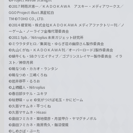
©2017 時雨沢恵一／ＫＡＤＯＫＡＷＡ アスキー・メディアワークス／
GGO Project illust.黒星紅白
TM ©TOHO CO., LTD.
©2014 榎宮祐・株式会社ＫＡＤＯＫＡＷＡ メディアファクトリー刊／ノ
ーゲーム・ノーライフ全権代理委員会
©2011 5pb.／Nitroplus 未来ガジェット研究所
©ミウラタダヒロ／集英社・ゆらぎ荘の幽奈さん製作委員会
©丸山くがね・ＫＡＤＯＫＡＷＡ刊／オーバーロード2製作委員会
©蝸牛くも・SBクリエイティブ／ゴブリンスレイヤー製作委員会 イラ
スト／神奈月昇
©暁なつめ・カカオ・ランタン
©暁なつめ・三嶋くろね
©岩井恭平・るろお
©上栖綴人・Nitroplus
©春日部タケル・ユキヲ
©枯野瑛・ｕｅ ©気がつけば毛玉・かにビーム
©久慈マサムネ・平つくね
©久慈マサムネ・Hisasi
©島田フミカネ・築地俊彦・月並甲介・ヤマグチノボル
©島田フミカネ・南房秀久・飯沼俊規
©しめさば・ぶーた