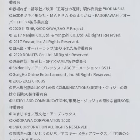
委員会
©春場ねぎ・講談社／映画「五等分の花嫁」製作委員会 ®KODANSHA
©藤本タツキ／集英社・ＭＡＰＰＡ ©丸山くがね・KADOKAWA刊／オー
バーロード4製作委員会
©2020 川原 礫/KADOKAWA/SAO-P Project
© 2017 Manjuu Co.,Ltd. & YongShi Co.,Ltd. All Rights Reserved.
© 2017 Yostar, Inc. All Rights Reserved.
©白米良・オーバーラップ/ありふれた製作委員会
© 2020 DONUTS Co. Ltd. All Rights Reserved.
©遠藤達哉／集英社・SPY×FAMILY製作委員会
©Spider Lily／アニプレックス・ABCアニメーション・BS11
©GungHo Online Entertainment, Inc. All Rights Reserved.
©2001-2022 CIRCUS
©荒木飛呂彦&LUCKY LAND COMMUNICATIONS/集英社・ジョジョの奇
妙な冒険SC製作委員会
©LUCKY LAND COMMUNICATIONS/集英社・ジョジョの奇妙な冒険SO製
作委員会
©はまじあき／芳文社・アニプレックス
©KADOKAWA CORPORATION 2023
©SNK CORPORATION ALL RIGHTS RESERVED.
©高橋弥七郎／いとうのいぢ／アスキー･メディアワークス／『灼眼のシ
ャナF』製作委員会