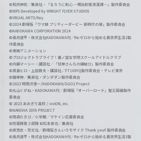
©和月伸宏／集英社・「るろうに剣心 －明治剣客浪漫譚－」製作委員会
©WFS Developed by WRIGHT FLYER STUDIOS
©VISUAL ARTS/Key
©2024 劇場版「ウマ娘 プリティーダービー 新時代の扉」製作委員会
©KADOKAWA CORPORATION 2024
©長月達平・株式会社KADOKAWA刊／Re:ゼロから始める異世界生活2製
作委員会
©東映アニメーション
©プロジェクトラブライブ！蓮ノ空女学院スクールアイドルクラブ
©内藤マーシー・講談社／「甘神さんちの縁結び」製作委員会
©真島ヒロ・上田敦夫・講談社／FT100YQ製作委員会・テレビ東京
©龍幸伸／集英社・ダンダダン製作委員会
©2023 時雨沢恵一/KADOKAWA/GGO2 Project
©丸山くがね・KADOKAWA刊／劇場版「オーバーロード」聖王国編製作
委員会
© 2023 あおぎり高校 / viviON, inc.
©NANOHA 20th PROJECT
©雨森たきび／小学館／マケイン応援委員会
©防衛隊第３部隊 ©松本直也／集英社
©原悠衣・芳文社／劇場版きんいろモザイク Thank you!! 製作委員会
©長月達平・株式会社KADOKAWA刊／Re:ゼロから始める異世界生活3製