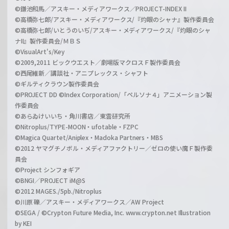
©鎌池和馬／アスキー・メディアワークス／PROJECT-INDEX II
©高橋弥七郎/アスキー・メディアワークス/『灼眼のシャナ』製作委員会
©高橋弥七郎/いとうのいぢ/アスキー・メディアワークス/『灼眼のシャ
ナII』製作委員会/ＭＢＳ
©VisualArt's/Key
©2009,2011 ビックウエスト／劇場版マクロスＦ製作委員会
©西尾維新／講談社・アニプレックス・シャフト
©ギルティクラウン製作委員会
©PROJECT DD ©Index Corporation/「ペルソナ４」アニメーション製
作委員会
©あらゐけいいち・角川書店／東雲研究所
©Nitroplus/TYPE-MOON・ufotable・FZPC
©Magica Quartet/Aniplex・Madoka Partners・MBS
©2012 ヤマグチノボル・メディアファクトリー／ゼロの使い魔Ｆ製作委
員会
©Project シンフォギア
©BNGI／PROJECT iM@S
©2012 MAGES./5pb./Nitroplus
©川原 礫／アスキー・メディアワークス／AW Project
©SEGA / ©Crypton Future Media, Inc. www.crypton.net Illustration
by KEI