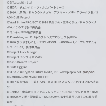
©&™Lucasfilm Ltd.
©SEGA／チェンクロ・フィルムパートナーズ
©2016 川原 礫／ＫＡＤＯＫＡＷＡ アスキー・メディアワークス刊／S
AO MOVIE Project
©ViVid Strike PROJECT ©2016 暁なつめ・三嶋くろね／ＫＡＤＯＫＡ
ＷＡ／このすば製作委員会
©ミルキィFFPN製作委員会
© Pokelabo, Inc. ©けものフレンズプロジェクト/KFPA
©2016 ひろやまひろし・TYPE-MOON／KADOKAWA／「プリズマ☆イ
リヤ ドライ!!」製作委員会
©Project Luck & Logic
©Project シンフォギアAXZ
©BanG Dream! Project
©Craft Egg Inc.
©SEGA／ ©Crypton Future Media, INC. www.piapro.net
©NANOHA Reflection PROJECT
©2017 暁なつめ・三嶋くろね／ＫＡＤＯＫＡＷＡ／このすば２製作委員
会
©GAINAX・中島かずき／アニプレックス・KONAMI・テレビ東京・電通
©2015丸戸史明・深崎暮人・KADOKAWA 富士見書房／冴えない製作委
員会