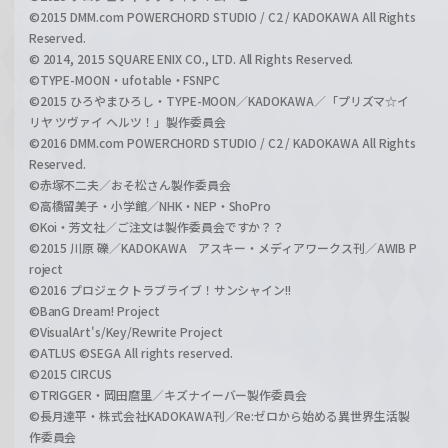
©2015 DMM.com POWERCHORD STUDIO / C2 / KADOKAWA All Rights
Reserved.
© 2014, 2015 SQUARE ENIX CO., LTD. All Rights Reserved.
©TYPE-MOON・ufotable・FSNPC
©2015 ひろやまひろし・TYPE-MOON／KADOKAWA／「プリズマ☆イ
リヤ ツヴァイ ヘルツ！」製作委員会
©2016 DMM.com POWERCHORD STUDIO / C2 / KADOKAWA All Rights
Reserved.
©赤塚不二夫／おそ松さん製作委員会
©高橋留美子・小学館／NHK・NEP・ShoPro
©Koi・芳文社／ご注文は製作委員会ですか？？
©2015 川原 礫／KADOKAWA アスキー・メディアワークス刊／AWIB P
roject
©2016 プロジェクトラブライブ！サンシャイン!!
©BanG Dream! Project
©VisualArt's/Key/Rewrite Project
©ATLUS ©SEGA All rights reserved.
©2015 CIRCUS
©TRIGGER・岡田麿里／キズナイーバー製作委員会
©長月達平・株式会社KADOKAWA刊／Re:ゼロから始める異世界生活製
作委員会