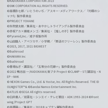
©KADOKAWA CORPORATION 2023
©SNK CORPORATION ALL RIGHTS RESERVED.
©高橋弥七郎／いとうのいぢ／アスキー･メディアワークス／『灼眼のシ
ャナF』製作委員会
©PROJECT YOHANE
©矢吹健太朗／集英社・あやかしトライアングル製作委員会
©赤坂アカ×横槍メンゴ／集英社・【推しの子】製作委員会
©Pyramid,Inc.／成子坂製作所
©山田鐘人・アベツカサ／小学館／「葬送のフリーレン」製作委員会
©2015, 2017, 2021 BIGWEST
©Bushiroad
©HAKAMA Inc
©Bushiroad
©春場ねぎ・講談社／「五等分の花嫁∽」製作委員会
©2022 鴨志田 一/KADOKAWA/青ブタ Project ©CLAMP・ST/講談社・N
EP・NHK
© NEXON Games Co., Ltd. & Yostar, Inc. All Rights Reserved. THE ID
OLM@STER™& ©Bandai Namco Entertainment Inc.
©ATLUS ©SEGA All rights reserved.
©臼井儀人／双葉社・シンエイ・テレビ朝日・ADK 1993-2024 ©Front
wing/Project GPT
©高橋陽一／集英社・2018キャプテン翼製作委員会