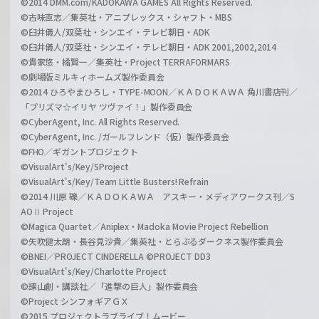
©2014 DMM.com/KADOKAWA GAMES All Rights Reserved.
©古味直志／集英社・アニプレックス・シャフト・MBS
©臼井儀人/双葉社・シンエイ・テレビ朝日・ADK
©臼井儀人/双葉社・シンエイ・テレビ朝日・ADK 2001,2002,2014
©貴家悠・橘賢一／集英社・Project TERRAFORMARS
©劇場版ミルキィホームズ製作委員会
©2014 ひろやまひろし・TYPE-MOON／ＫＡＤＯＫＡＷＡ 角川書店刊／
「プリズマ☆イリヤ ツヴァイ！」製作委員会
©CyberAgent, Inc. All Rights Reserved.
©CyberAgent, Inc. /ガールフレンド（仮）製作委員会
©FHO／ギガントプロジェクト
©VisualArt's/Key/SProject
©VisualArt's/Key/Team Little Busters! Refrain
©2014 川原 礫／ＫＡＤＯＫＡＷＡ アスキー・メディアワークス刊／S
AOⅡ Project
©Magica Quartet／Aniplex・Madoka Movie Project Rebellion
©矢吹健太朗・長谷見沙貴／集英社・とらぶるダークネス製作委員会
©BNEI／PROJECT CINDERELLA ©PROJECT DD3
©VisualArt's/Key/Charlotte Project
©諫山創・講談社／「進撃の巨人」製作委員会
©Project シンフォギアＧＸ
©2015 プロジェクトラブライブ！ムービー