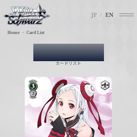
メ
ヴ
ニ
ァ
JP
EN
ュ
イ
ー
ス
Home
Card List
シ
ュ
Card List
ヴ
ァ
カードリスト
ル
ツ
｜
W
e
i
ß
S
c
h