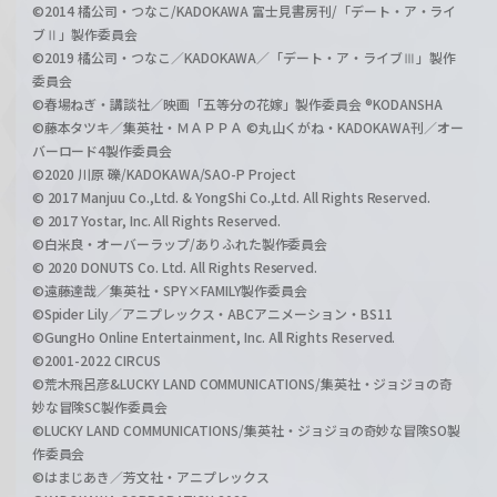
©2014 橘公司・つなこ/KADOKAWA 富士見書房刊/「デート・ア・ライ
ブⅡ」製作委員会
©2019 橘公司・つなこ／KADOKAWA／「デート・ア・ライブⅢ」製作
委員会
©春場ねぎ・講談社／映画「五等分の花嫁」製作委員会 ®KODANSHA
©藤本タツキ／集英社・ＭＡＰＰＡ ©丸山くがね・KADOKAWA刊／オー
バーロード4製作委員会
©2020 川原 礫/KADOKAWA/SAO-P Project
© 2017 Manjuu Co.,Ltd. & YongShi Co.,Ltd. All Rights Reserved.
© 2017 Yostar, Inc. All Rights Reserved.
©白米良・オーバーラップ/ありふれた製作委員会
© 2020 DONUTS Co. Ltd. All Rights Reserved.
©遠藤達哉／集英社・SPY×FAMILY製作委員会
©Spider Lily／アニプレックス・ABCアニメーション・BS11
©GungHo Online Entertainment, Inc. All Rights Reserved.
©2001-2022 CIRCUS
©荒木飛呂彦&LUCKY LAND COMMUNICATIONS/集英社・ジョジョの奇
妙な冒険SC製作委員会
©LUCKY LAND COMMUNICATIONS/集英社・ジョジョの奇妙な冒険SO製
作委員会
©はまじあき／芳文社・アニプレックス