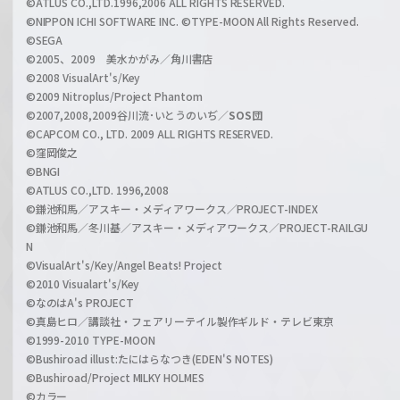
©ATLUS CO.,LTD.1996,2006 ALL RIGHTS RESERVED.
a
©NIPPON ICHI SOFTWARE INC. ©TYPE-MOON All Rights Reserved.
n
©SEGA
©2005、2009 美水かがみ／角川書店
n
©2008 VisualArt's/Key
e
©2009 Nitroplus/Project Phantom
l
©2007,2008,2009谷川流･いとうのいぢ／
SOS団
©CAPCOM CO., LTD. 2009 ALL RIGHTS RESERVED.
©窪岡俊之
©BNGI
©ATLUS CO.,LTD. 1996,2008
©鎌池和馬／アスキー・メディアワークス／PROJECT-INDEX
©鎌池和馬／冬川基／アスキー・メディアワークス／PROJECT-RAILGU
N
©VisualArt's/Key/Angel Beats! Project
©2010 Visualart's/Key
©なのはA's PROJECT
©真島ヒロ／講談社・フェアリーテイル製作ギルド・テレビ東京
©1999-2010 TYPE-MOON
©Bushiroad illust:たにはらなつき(EDEN'S NOTES)
©Bushiroad/Project MILKY HOLMES
©カラー