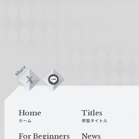
Share
X
L
i
n
e
Home
Titles
ホーム
参加タイトル
For Beginners
News