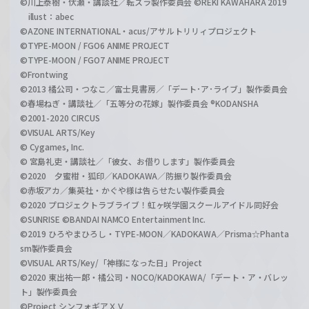
©川上泰樹・伏瀬・講談社／転スラ製作委員会 ©REKI KAWAHARA 2019
illust：abec
©AZONE INTERNATIONAL・acus/アサルトリリィプロジェクト
©TYPE-MOON / FGO6 ANIME PROJECT
©TYPE-MOON / FGO7 ANIME PROJECT
©Frontwing
©2013 橘公司・つなこ／富士見書房／「デート･ア･ライブ」製作委員会
©春場ねぎ・講談社／「五等分の花嫁」製作委員会 ®KODANSHA
©2001-2020 CIRCUS
©VISUAL ARTS/Key
© Cygames, Inc.
© 宮島礼吏・講談社／「彼女、お借りします」製作委員会
©2020 夕蜜柑・狐印／KADOKAWA／防振り製作委員会
©赤坂アカ／集英社・かぐや様は告らせたい製作委員会
©2020 プロジェクトラブライブ！虹ヶ咲学園スクールアイドル同好会
©SUNRISE ©BANDAI NAMCO Entertainment Inc.
©2019 ひろやまひろし・TYPE-MOON／KADOKAWA／Prisma☆Phanta
sm製作委員会
©VISUAL ARTS/Key/「神様になった日」Project
©2020 東出祐一郎・橘公司・NOCO/KADOKAWA/「デート・ア・バレッ
ト」製作委員会
©Project シンフォギアＸＶ