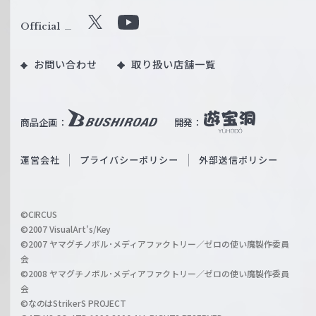
ァ
ル
Official
X
Y
ツ
o
｜
お問い合わせ
取り扱い店舗一覧
u
W
T
e
u
i
b
商品企画：
開発：
ß
e
S
O
運営会社
プライバシーポリシー
外部送信ポリシー
c
f
h
f
w
i
a
©CIRCUS
c
©2007 VisualArt's/Key
r
i
©2007 ヤマグチノボル･メディアファクトリー／ゼロの使い魔製作委員
z
会
a
©2008 ヤマグチノボル･メディアファクトリー／ゼロの使い魔製作委員
l
会
C
©なのはStrikerS PROJECT
h