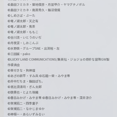
©島田フミカネ・築地俊彦・月並甲介・ヤマグチノボル
©島田フミカネ・南房秀久・飯沼俊規
©しめさば・ぶーた
©竜ノ湖太郎・天之有
©竜ノ湖太郎・焦茶
©竜ノ湖太郎・ももこ
©谷川流・いとうのいぢ
©月夜涙・しおこんぶ
©水野良・グループSNE・出渕裕・左
©三田誠・pako
©LUCKY LAND COMMUNICATIONS/集英社・ジョジョの奇妙な冒険GW製
作委員会
©葵せきな・狗神煌
©あざの耕平・すみ兵 ©石踏一榮・みやま零
©井中だちま・飯田ぽち。
©恵比須清司・ぎん太郎
©鏡貴也・とよた瑣織
©春日みかげ・みやま零 ©春日みかげ・みやま零・深井涼介
©賀東招二・四季童子
©賀東招二・なかじまゆか
©神坂一・あらいずみるい