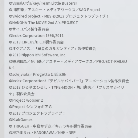
©VisualArt's/Key/Team Little Busters!
©川原 礫／アスキー・メディアワークス／SAO Project
©vividred project・MBS ©2013 プロジェクトラブライブ！
©NANOHA The MOVIE 2nd A's PROJECT
©サイコパス製作委員会
©Index Corporation 1996,2011
©2013 CIRCUS/D.C.III製作委員会
©オケアノス／「翠星のガルガンティア」製作委員会
©2013 Nippon Ichi Software, Inc.
©鎌池和馬／冬川基／アスキー・メディアワークス／PROJECT-RAILGU
N S
©sole;viola／Progetto 幻影太陽
©Index Corporation/「デビルサバイバー2」アニメーション製作委員会
©2013 ひろやまひろし・TYPE-MOON・角川書店／「プリズマ☆イリ
ヤ」製作委員会
©Project wooser 2
©Project シンフォギアＧ
©2013 プロジェクトラブライブ！
©KLabGames
© TRIGGER・中島かずき／キルラキル製作委員会
©橙乃ままれ・KADOKAWA／NHK・NEP