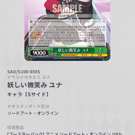
w
a
r
z
SAO/S100-033S
アヤシイホホエミ ユナ
妖しい微笑み ユナ
キャラ【Sサイド】
ネオスタンダード区分
ソードアート・オンライン
収録商品
[ブースターパック] アニメ ソードアート・オンライン 10th