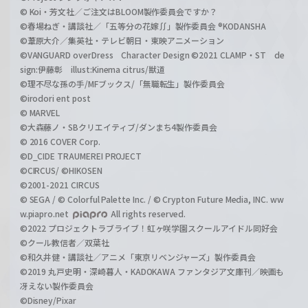
© Koi・芳文社／ご注文はBLOOM製作委員会ですか？
©春場ねぎ・講談社／「五等分の花嫁∬」製作委員会 ®KODANSHA
©葦原大介／集英社・テレビ朝日・東映アニメーション
©VANGUARD overDress Character Design ©2021 CLAMP・ST de
sign:伊藤彰 illust:Kinema citrus/獣道
©理不尽な孫の手/MFブックス/「無職転生」製作委員会
©irodori ent post
© MARVEL
©大森藤ノ・SBクリエイティブ/ダンまち4製作委員会
© 2016 COVER Corp.
©D_CIDE TRAUMEREI PROJECT
©CIRCUS/ ©HIKOSEN
©2001-2021 CIRCUS
© SEGA / © Colorful Palette Inc. / © Crypton Future Media, INC. ww
w.piapro.net
All rights reserved.
©2022 プロジェクトラブライブ！虹ヶ咲学園スクールアイドル同好会
©クール教信者／双葉社
©和久井健・講談社／アニメ「東京リベンジャーズ」製作委員会
©2019 丸戸史明・深崎暮人・KADOKAWA ファンタジア文庫刊／映画も
冴えない製作委員会
©Disney/Pixar