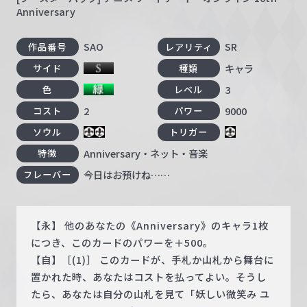
Anniversary
SAO
SR
作品番号
レアリティ
キャラ
サイド
種類
3
色
レベル
2
9000
コスト
パワー
ソウル
トリガー
Anniversary・ネット・音楽
特徴
今日はお預けね……
フレーバー
【永】 他のあなたの《Anniversary》のキャラ1枚
につき、このカードのパワーを＋500。
【自】［(1)］ このカードが、手札か山札から舞台に
置かれた時、あなたはコストを払ってよい。そうし
たら、あなたは自分の山札を見て「妖しい微笑み ユ