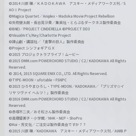
©2014 川原 礫／ＫＡＤＯＫＡＷＡ アスキー・メディアワークス刊／S
AOⅡ Project
©Magica Quartet／Aniplex・Madoka Movie Project Rebellion
©矢吹健太朗・長谷見沙貴／集英社・とらぶるダークネス製作委員会
©BNEI／PROJECT CINDERELLA ©PROJECT DD3
©VisualArt's/Key/Charlotte Project
©諫山創・講談社／「進撃の巨人」製作委員会
©Project シンフォギアＧＸ
©2015 プロジェクトラブライブ！ムービー
©2015 DMM.com POWERCHORD STUDIO / C2 / KADOKAWA All Rights
Reserved.
© 2014, 2015 SQUARE ENIX CO., LTD. All Rights Reserved.
©TYPE-MOON・ufotable・FSNPC
©2015 ひろやまひろし・TYPE-MOON／KADOKAWA／「プリズマ☆イ
リヤ ツヴァイ ヘルツ！」製作委員会
©2016 DMM.com POWERCHORD STUDIO / C2 / KADOKAWA All Rights
Reserved.
©赤塚不二夫／おそ松さん製作委員会
©高橋留美子・小学館／NHK・NEP・ShoPro
©Koi・芳文社／ご注文は製作委員会ですか？？
©2015 川原 礫／KADOKAWA アスキー・メディアワークス刊／AWIB P