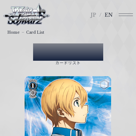
メ
ヴ
ニ
ァ
JP
EN
ュ
イ
ー
ス
Home
Card List
シ
ュ
Card List
ヴ
ァ
カードリスト
ル
ツ
｜
W
e
i
ß
S
c
h