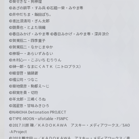
©葵せきな・狗神煌
©あざの耕平・すみ兵 ©石踏一榮・みやま零
©井中だちま・飯田ぽち。
©恵比須清司・ぎん太郎
©鏡貴也・とよた瑣織
©春日みかげ・みやま零 ©春日みかげ・みやま零・深井涼介
©賀東招二・四季童子
©賀東招二・なかじまゆか
©神坂一・あらいずみるい
©木村心一・こぶいち むりりん
©榊一郎・なまにくＡＴＫ（ニトロプラス）
©細音啓・猫鍋蒼
©橘公司・つなこ
©築地俊彦・駒都え～じ
©柳実冬貴・切符
©羊太郎・三嶋くろね
©諸星悠・甘味みきひろ
©NANOHA Detonation PROJECT
©TYPE-MOON・ufotable・FSNPC
©2017 川原 礫／ＫＡＤＯＫＡＷＡ アスキー・メディアワークス／SAO
-A Project
©2018 鴨志田 一／ＫＡＤＯＫＡＷＡ アスキー・メディアワークス／青