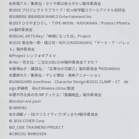
©赤坂アカ／集英社・かぐや様は告らせたい製作委員会
©2020 プロジェクトラブライブ！虹ヶ咲学園スクールアイドル同好会
©SUNRISE ©BANDAI NAMCO Entertainment Inc.
©2019 ひろやまひろし・TYPE-MOON／KADOKAWA／Prisma☆Phanta
sm製作委員会
©VISUAL ARTS/Key/「神様になった日」Project
©2020 東出祐一郎・橘公司・NOCO/KADOKAWA/「デート・ア・バレッ
ト」製作委員会
©Project シンフォギアＸＶ
© Koi・芳文社／ご注文はBLOOM製作委員会ですか？
©春場ねぎ・講談社／「五等分の花嫁∬」製作委員会 ®KODANSHA
©葦原大介／集英社・テレビ朝日・東映アニメーション
©VANGUARD overDress Character Design ©2021 CLAMP・ST de
sign:伊藤彰 illust:Kinema citrus/獣道
©理不尽な孫の手/MFブックス/「無職転生」製作委員会
©irodori ent post
© MARVEL
©大森藤ノ・SBクリエイティブ/ダンまち4製作委員会
© 2016 COVER Corp.
©D_CIDE TRAUMEREI PROJECT
©CIRCUS/ ©HIKOSEN