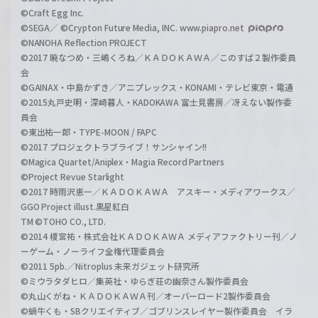
©Craft Egg Inc.
©SEGA／ ©Crypton Future Media, INC. www.piapro.net
©NANOHA Reflection PROJECT
©2017 暁なつめ・三嶋くろね／ＫＡＤＯＫＡＷＡ／このすば２製作委員
会
©GAINAX・中島かずき／アニプレックス・KONAMI・テレビ東京・電通
©2015丸戸史明・深崎暮人・KADOKAWA 富士見書房／冴えない製作委
員会
©東出祐一郎・TYPE-MOON / FAPC
©2017 プロジェクトラブライブ！サンシャイン!!
©Magica Quartet/Aniplex・Magia Record Partners
©Project Revue Starlight
©2017 時雨沢恵一／ＫＡＤＯＫＡＷＡ アスキー・メディアワークス／
GGO Project illust.黒星紅白
TM ©TOHO CO., LTD.
©2014 榎宮祐・株式会社ＫＡＤＯＫＡＷＡ メディアファクトリー刊／ノ
ーゲーム・ノーライフ全権代理委員会
©2011 5pb.／Nitroplus 未来ガジェット研究所
©ミウラタダヒロ／集英社・ゆらぎ荘の幽奈さん製作委員会
©丸山くがね・ＫＡＤＯＫＡＷＡ刊／オーバーロード2製作委員会
©蝸牛くも・SBクリエイティブ／ゴブリンスレイヤー製作委員会 イラ