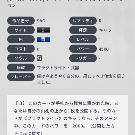
ョン
SAO
R
作品番号
レアリティ
キャラ
サイド
種類
1
色
レベル
0
4500
コスト
パワー
-
ソウル
トリガー
フラクトライト・武器
特徴
僕は今ようやく自分の、果たすべき使命を悟り
フレーバー
ました。
【自】 このカードが手札から舞台に置かれた時、あ
なたは自分の山札の上から1枚を公開する。そのカー
ドが《フラクトライト》のキャラなら、そのターン
中、このカードのパワーを＋2000。（公開したカー
ドは元に戻す）