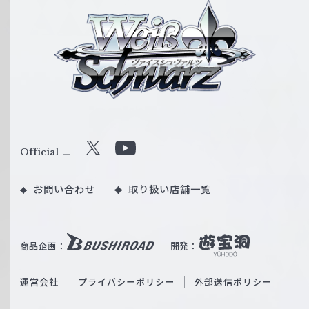
ヴ
ァ
イ
ス
シ
ュ
ヴ
ァ
ル
Official
X
Y
ツ
o
｜
お問い合わせ
取り扱い店舗一覧
u
W
T
e
u
i
b
商品企画：
開発：
ß
e
S
O
運営会社
プライバシーポリシー
外部送信ポリシー
c
f
h