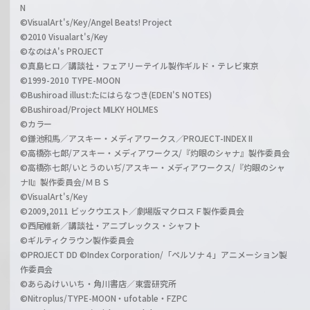
N
©VisualArt's/Key/Angel Beats! Project
©2010 Visualart's/Key
©なのはA's PROJECT
©真島ヒロ／講談社・フェアリーテイル製作ギルド・テレビ東京
©1999-2010 TYPE-MOON
©Bushiroad illust:たにはらなつき(EDEN'S NOTES)
©Bushiroad/Project MILKY HOLMES
©カラー
©鎌池和馬／アスキー・メディアワークス／PROJECT-INDEX II
©高橋弥七郎/アスキー・メディアワークス/『灼眼のシャナ』製作委員会
©高橋弥七郎/いとうのいぢ/アスキー・メディアワークス/『灼眼のシャ
ナII』製作委員会/ＭＢＳ
©VisualArt's/Key
©2009,2011 ビックウエスト／劇場版マクロスＦ製作委員会
©西尾維新／講談社・アニプレックス・シャフト
©ギルティクラウン製作委員会
©PROJECT DD ©Index Corporation/「ペルソナ４」アニメーション製
作委員会
©あらゐけいいち・角川書店／東雲研究所
©Nitroplus/TYPE-MOON・ufotable・FZPC