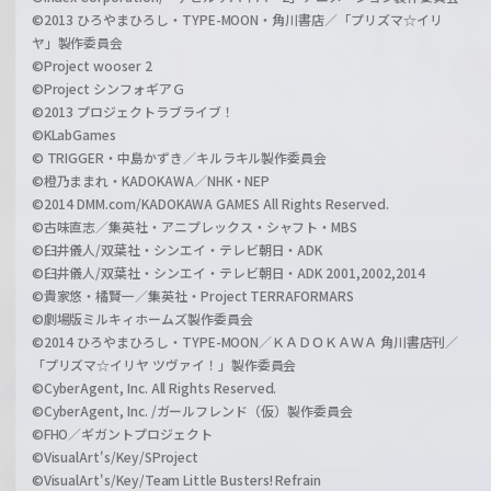
©2013 ひろやまひろし・TYPE-MOON・角川書店／「プリズマ☆イリ
ヤ」製作委員会
©Project wooser 2
©Project シンフォギアＧ
©2013 プロジェクトラブライブ！
©KLabGames
© TRIGGER・中島かずき／キルラキル製作委員会
©橙乃ままれ・KADOKAWA／NHK・NEP
©2014 DMM.com/KADOKAWA GAMES All Rights Reserved.
©古味直志／集英社・アニプレックス・シャフト・MBS
©臼井儀人/双葉社・シンエイ・テレビ朝日・ADK
©臼井儀人/双葉社・シンエイ・テレビ朝日・ADK 2001,2002,2014
©貴家悠・橘賢一／集英社・Project TERRAFORMARS
©劇場版ミルキィホームズ製作委員会
©2014 ひろやまひろし・TYPE-MOON／ＫＡＤＯＫＡＷＡ 角川書店刊／
「プリズマ☆イリヤ ツヴァイ！」製作委員会
©CyberAgent, Inc. All Rights Reserved.
©CyberAgent, Inc. /ガールフレンド（仮）製作委員会
©FHO／ギガントプロジェクト
©VisualArt's/Key/SProject
©VisualArt's/Key/Team Little Busters! Refrain