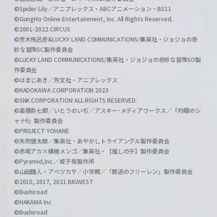
©Spider Lily／アニプレックス・ABCアニメーション・BS11
©GungHo Online Entertainment, Inc. All Rights Reserved.
©2001-2022 CIRCUS
©荒木飛呂彦&LUCKY LAND COMMUNICATIONS/集英社・ジョジョの奇
妙な冒険SC製作委員会
©LUCKY LAND COMMUNICATIONS/集英社・ジョジョの奇妙な冒険SO製
作委員会
©はまじあき／芳文社・アニプレックス
©KADOKAWA CORPORATION 2023
©SNK CORPORATION ALL RIGHTS RESERVED.
©高橋弥七郎／いとうのいぢ／アスキー･メディアワークス／『灼眼のシ
ャナF』製作委員会
©PROJECT YOHANE
©矢吹健太朗／集英社・あやかしトライアングル製作委員会
©赤坂アカ×横槍メンゴ／集英社・【推しの子】製作委員会
©Pyramid,Inc.／成子坂製作所
©山田鐘人・アベツカサ／小学館／「葬送のフリーレン」製作委員会
©2015, 2017, 2021 BIGWEST
©Bushiroad
©HAKAMA Inc
©Bushiroad