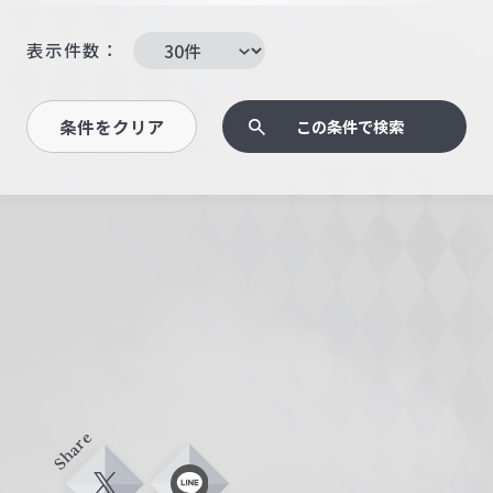
表示件数：
条件をクリア
この条件で検索
Share
X
L