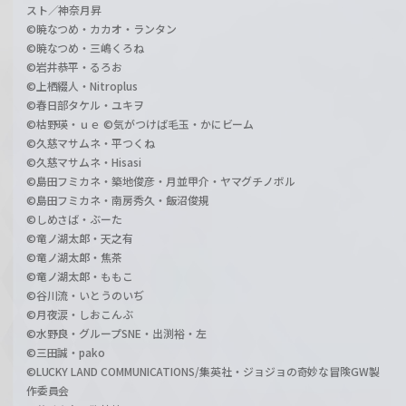
スト／神奈月昇
©暁なつめ・カカオ・ランタン
©暁なつめ・三嶋くろね
©岩井恭平・るろお
©上栖綴人・Nitroplus
©春日部タケル・ユキヲ
©枯野瑛・ｕｅ ©気がつけば毛玉・かにビーム
©久慈マサムネ・平つくね
©久慈マサムネ・Hisasi
©島田フミカネ・築地俊彦・月並甲介・ヤマグチノボル
©島田フミカネ・南房秀久・飯沼俊規
©しめさば・ぶーた
©竜ノ湖太郎・天之有
©竜ノ湖太郎・焦茶
©竜ノ湖太郎・ももこ
©谷川流・いとうのいぢ
©月夜涙・しおこんぶ
©水野良・グループSNE・出渕裕・左
©三田誠・pako
©LUCKY LAND COMMUNICATIONS/集英社・ジョジョの奇妙な冒険GW製
作委員会