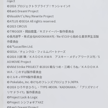
roject
©2016 プロジェクトラブライブ！サンシャイン!!
©BanG Dream! Project
©VisualArt's/Key/Rewrite Project
©ATLUS ©SEGA All rights reserved.
©2015 CIRCUS
©TRIGGER・岡田麿里／キズナイーバー製作委員会
©長月達平・株式会社KADOKAWA刊／Re:ゼロから始める異世界生活製
作委員会
©&™Lucasfilm Ltd.
©SEGA／チェンクロ・フィルムパートナーズ
©2016 川原 礫／ＫＡＤＯＫＡＷＡ アスキー・メディアワークス刊／S
AO MOVIE Project
©ViVid Strike PROJECT ©2016 暁なつめ・三嶋くろね／ＫＡＤＯＫＡ
ＷＡ／このすば製作委員会
©ミルキィFFPN製作委員会
© Pokelabo, Inc. ©けものフレンズプロジェクト/KFPA
©2016 ひろやまひろし・TYPE-MOON／KADOKAWA／「プリズマ☆イ
リヤ ドライ!!」製作委員会
©Project Luck & Logic
©Project シンフォギアAXZ
©BanG Dream! Project