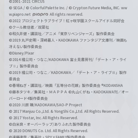
©2001-2021 CIRCUS
© SEGA / © Colorful Palette Inc. / © Crypton Future Media, INC. ww
w.piapro.net
All rights reserved.
©2022 プロジェクトラブライブ！虹ヶ咲学園スクールアイドル同好会
©クール教信者／双葉社
©和久井健・講談社／アニメ「東京リベンジャーズ」製作委員会
©2019 丸戸史明・深崎暮人・KADOKAWA ファンタジア文庫刊／映画も
冴えない製作委員会
©Disney/Pixar
©2014 橘公司・つなこ/KADOKAWA 富士見書房刊/「デート・ア・ライ
ブⅡ」製作委員会
©2019 橘公司・つなこ／KADOKAWA／「デート・ア・ライブⅢ」製作
委員会
©春場ねぎ・講談社／映画「五等分の花嫁」製作委員会 ®KODANSHA
©藤本タツキ／集英社・ＭＡＰＰＡ ©丸山くがね・KADOKAWA刊／オー
バーロード4製作委員会
©2020 川原 礫/KADOKAWA/SAO-P Project
© 2017 Manjuu Co.,Ltd. & YongShi Co.,Ltd. All Rights Reserved.
© 2017 Yostar, Inc. All Rights Reserved.
©白米良・オーバーラップ/ありふれた製作委員会
© 2020 DONUTS Co. Ltd. All Rights Reserved.
©遠藤達哉／集英社・SPY×FAMILY製作委員会