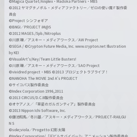
©Magica Quartet/Aniplex・Madoka Partners・MBS
©2012 ヤマグチノボル・メディアファクトリー／ゼロの使い魔Ｆ製作委
員会
©Project シンフォギア
©BNGI／PROJECT iM@S
©2012 MAGES./5pb./Nitroplus
©川原 礫／アスキー・メディアワークス／AW Project
©SEGA / ©Crypton Future Media, Inc. www.crypton.net Illustration
by KEI
©VisualArt's/Key/Team Little Busters!
©川原 礫／アスキー・メディアワークス／SAO Project
©vividred project・MBS ©2013 プロジェクトラブライブ！
©NANOHA The MOVIE 2nd A's PROJECT
©サイコパス製作委員会
©Index Corporation 1996,2011
©2013 CIRCUS/D.C.III製作委員会
©オケアノス／「翠星のガルガンティア」製作委員会
©2013 Nippon Ichi Software, Inc.
©鎌池和馬／冬川基／アスキー・メディアワークス／PROJECT-RAILGU
N S
©sole;viola／Progetto 幻影太陽
©Index Corporation/「デビルサバイバー2」アニメーション製作委員会