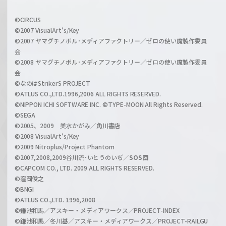
f
w
i
a
©CIRCUS
c
©2007 VisualArt's/Key
r
i
©2007 ヤマグチノボル･メディアファクトリー／ゼロの使い魔製作委員
z
会
a
©2008 ヤマグチノボル･メディアファクトリー／ゼロの使い魔製作委員
l
会
C
©なのはStrikerS PROJECT
h
©ATLUS CO.,LTD.1996,2006 ALL RIGHTS RESERVED.
a
©NIPPON ICHI SOFTWARE INC. ©TYPE-MOON All Rights Reserved.
n
©SEGA
©2005、2009 美水かがみ／角川書店
n
©2008 VisualArt's/Key
e
©2009 Nitroplus/Project Phantom
l
©2007,2008,2009谷川流･いとうのいぢ／
SOS団
©CAPCOM CO., LTD. 2009 ALL RIGHTS RESERVED.
©窪岡俊之
©BNGI
©ATLUS CO.,LTD. 1996,2008
©鎌池和馬／アスキー・メディアワークス／PROJECT-INDEX
©鎌池和馬／冬川基／アスキー・メディアワークス／PROJECT-RAILGU