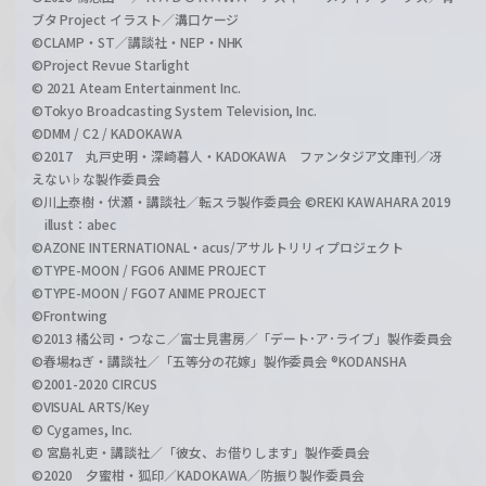
ブタ Project イラスト／溝口ケージ
©CLAMP・ST／講談社・NEP・NHK
©Project Revue Starlight
© 2021 Ateam Entertainment Inc.
©Tokyo Broadcasting System Television, Inc.
©DMM / C2 / KADOKAWA
©2017 丸戸史明・深崎暮人・KADOKAWA ファンタジア文庫刊／冴
えない♭な製作委員会
©川上泰樹・伏瀬・講談社／転スラ製作委員会 ©REKI KAWAHARA 2019
illust：abec
©AZONE INTERNATIONAL・acus/アサルトリリィプロジェクト
©TYPE-MOON / FGO6 ANIME PROJECT
©TYPE-MOON / FGO7 ANIME PROJECT
©Frontwing
©2013 橘公司・つなこ／富士見書房／「デート･ア･ライブ」製作委員会
©春場ねぎ・講談社／「五等分の花嫁」製作委員会 ®KODANSHA
©2001-2020 CIRCUS
©VISUAL ARTS/Key
© Cygames, Inc.
© 宮島礼吏・講談社／「彼女、お借りします」製作委員会
©2020 夕蜜柑・狐印／KADOKAWA／防振り製作委員会