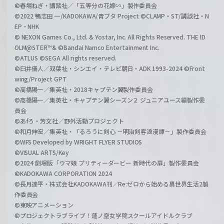
©春場ねぎ・講談社／「五等分の花嫁∽」製作委員会
©2022 鴨志田 一/KADOKAWA/青ブタ Project ©CLAMP・ST/講談社・N
EP・NHK
© NEXON Games Co., Ltd. & Yostar, Inc. All Rights Reserved. THE ID
OLM@STER™& ©Bandai Namco Entertainment Inc.
©ATLUS ©SEGA All rights reserved.
©臼井儀人／双葉社・シンエイ・テレビ朝日・ADK 1993-2024 ©Front
wing/Project GPT
©高橋陽一／集英社・2018キャプテン翼製作委員会
©高橋陽一／集英社・キャプテン翼シーズン２ ジュニアユース編製作委
員会
©あfろ・芳文社／野外活動プロジェクト
©和月伸宏／集英社・「るろうに剣心 －明治剣客浪漫譚－」製作委員会
©WFS Developed by WRIGHT FLYER STUDIOS
©VISUAL ARTS/Key
©2024 劇場版「ウマ娘 プリティーダービー 新時代の扉」製作委員会
©KADOKAWA CORPORATION 2024
©長月達平・株式会社KADOKAWA刊／Re:ゼロから始める異世界生活2製
作委員会
©東映アニメーション
©プロジェクトラブライブ！蓮ノ空女学院スクールアイドルクラブ