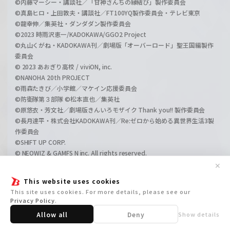
©内藤マーシー・講談社／「甘神さんちの縁結び」製作委員会
©真島ヒロ・上田敦夫・講談社／FT100YQ製作委員会・テレビ東京
©龍幸伸／集英社・ダンダダン製作委員会
©2023 時雨沢恵一/KADOKAWA/GGO2 Project
©丸山くがね・KADOKAWA刊／劇場版「オーバーロード」聖王国編製作
委員会
© 2023 あおぎり高校 / viviON, inc.
©NANOHA 20th PROJECT
©雨森たきび／小学館／マケイン応援委員会
©防衛隊第３部隊 ©松本直也／集英社
©原悠衣・芳文社／劇場版きんいろモザイク Thank you!! 製作委員会
©長月達平・株式会社KADOKAWA刊／Re:ゼロから始める異世界生活3製
作委員会
©SHIFT UP CORP.
© NEOWIZ & GAMFS N inc. All rights reserved.
©ATLUS. ©SEGA.
✕
©GIRLS und PANZER Projekt
This website uses cookies
©GIRLS und PANZER Film Projekt
This site uses cookies. For more details, please see our
©GIRLS und PANZER Finale Projekt
Privacy Policy
.
Allow all
Deny
Show details