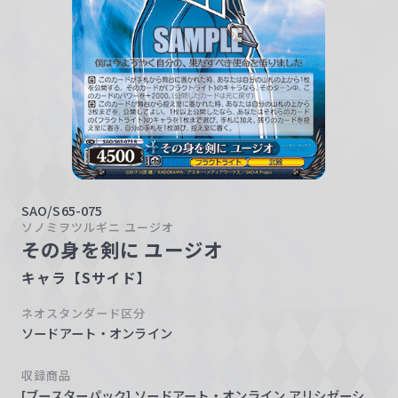
w
a
r
z
SAO/S65-075
ソノミヲツルギニ ユージオ
その身を剣に ユージオ
キャラ【Sサイド】
ネオスタンダード区分
ソードアート・オンライン
収録商品
[ブースターパック] ソードアート・オンライン アリシゼーシ