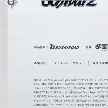
シ
L
i
ュ
n
e
ヴ
ァ
ル
ツ
｜
商品企画：
開発：
W
e
i
運営会社
プライバシーポリシー
外部送信
ß
S
©CIRCUS
©2007 VisualArt's/Key
©2007 ヤマグチノボル･メデ
c
06 ALL RIGHTS RESERVED.
©NIPPON ICHI SOFTWARE INC. ©TYPE-
うのいぢ／
SOS団
©CAPCOM CO., LTD. 2009 ALL RIGHTS RESERV
h
PROJECT-RAILGUN
©VisualArt's/Key/Angel Beats! Project
©2010 Vi
w
N'S NOTES)
©Bushiroad/Project MILKY HOLMES
©カラー
©鎌池和馬
ディアワークス/『灼眼のシャナII』製作委員会/ＭＢＳ
©VisualArt's
a
Corporation/「ペルソナ４」アニメーション製作委員会
©あらゐけ