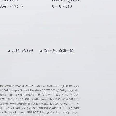
大会・イベント
ルール・Q&A
お問い合わせ
取り扱い店舗一覧
い魔製作委員会
©なのはStrikerS PROJECT
©ATLUS CO.,LTD.1996,20
©2009 Nitroplus/Project Phantom
©2007,2008,2009谷川流･いと
CT-INDEX
©鎌池和馬／冬川基／アスキー・メディアワークス／
京
©1999-2010 TYPE-MOON
©Bushiroad illust:たにはらなつき(EDE
『灼眼のシャナ』製作委員会
©高橋弥七郎/いとうのいぢ/アスキー・メ
クス・シャフト
©ギルティクラウン製作委員会
©PROJECT DD ©Index
lex・Madoka Partners・MBS
©2012 ヤマグチノボル・メディアファ