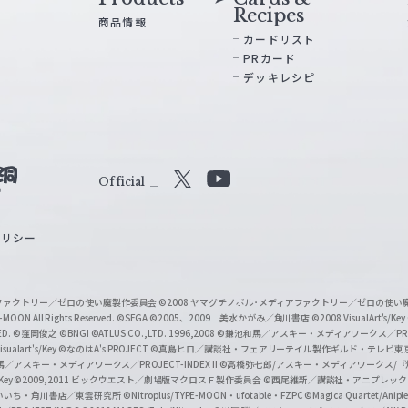
Recipes
商品情報
カードリスト
PRカード
デッキレシピ
Official
X
Y
o
ポリシー
u
T
u
ィアファクトリー／ゼロの使い魔製作委員会
©2008 ヤマグチノボル･メディアファクトリー／ゼロの使
b
MOON All Rights Reserved.
©SEGA
©2005、2009 美水かがみ／角川書店
©2008 VisualArt's/Key
ED.
©窪岡俊之
©BNGI
©ATLUS CO.,LTD. 1996,2008
©鎌池和馬／アスキー・メディアワークス／PROJE
e
sualart's/Key
©なのはA's PROJECT
©真島ヒロ／講談社・フェアリーテイル製作ギルド・テレビ東
／アスキー・メディアワークス／PROJECT-INDEX II
©高橋弥七郎/アスキー・メディアワークス/
O
/Key
©2009,2011 ビックウエスト／劇場版マクロスＦ製作委員会
©西尾維新／講談社・アニプレッ
f
いいち・角川書店／東雲研究所
©Nitroplus/TYPE-MOON・ufotable・FZPC
©Magica Quartet/Anip