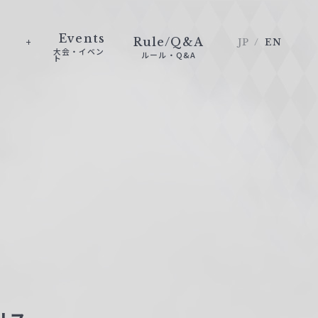
Events
Rule/Q&A
JP
EN
大会・イベン
ルール・Q&A
ト