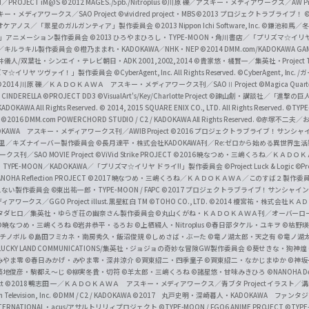
I／PROJECT iM@S
©2012 MAGES./5pb./Nitroplus
©川原 礫／アスキー・メディアワークス／AW Pro
f
ー・メディアワークス／SAO Project
©vividred project・MBS ©2013 プロジェクトラブライブ！
©
i
オケアノス／「翠星のガルガンティア」製作委員会
©2013 Nippon Ichi Software, Inc.
©鎌池和馬／冬川
イバー2」アニメーション製作委員会
©2013 ひろやまひろし・TYPE-MOON・角川書店／「プリズマ☆イ
c
ずき／キルラキル製作委員会
©橙乃ままれ・KADOKAWA／NHK・NEP
©2014 DMM.com/KADOKAWA GAMES
井儀人/双葉社・シンエイ・テレビ朝日・ADK 2001,2002,2014
©貴家悠・橘賢一／集英社・Project T
i
リズマ☆イリヤ ツヴァイ！」製作委員会
©CyberAgent, Inc. All Rights Reserved.
©CyberAgent, I
a
©2014 川原 礫／ＫＡＤＯＫＡＷＡ アスキー・メディアワークス刊／SAOⅡ Project
©Magica Quart
CINDERELLA ©PROJECT DD3
©VisualArt's/Key/Charlotte Project
©諫山創・講談社／「進撃の巨
l
DOKAWA All Rights Reserved.
© 2014, 2015 SQUARE ENIX CO., LTD. All Rights Reserved.
©TYPE
会
©2016 DMM.com POWERCHORD STUDIO / C2 / KADOKAWA All Rights Reserved.
©赤塚不二夫／
C
DOKAWA アスキー・メディアワークス刊／AWIB Project
©2016 プロジェクトラブライブ！サンシャイ
h
田麿里／キズナイーバー製作委員会
©長月達平・株式会社KADOKAWA刊／Re:ゼロから始める異世界生
／SAO MOVIE Project
©ViVid Strike PROJECT ©2016 暁なつめ・三嶋くろね／Ｋ
a
・TYPE-MOON／KADOKAWA／「プリズマ☆イリヤ ドライ!!」製作委員会
©Project Luck & Logic
©P
NOHA Reflection PROJECT
©2017 暁なつめ・三嶋くろね／ＫＡＤＯＫＡＷＡ／このすば２製作委
n
冴えない製作委員会
©東出祐一郎・TYPE-MOON / FAPC
©2017 プロジェクトラブライブ！サンシャイン!
n
クス／GGO Project illust.黒星紅白
TM ©TOHO CO., LTD.
©2014 榎宮祐・株式会社Ｋ
タダヒロ／集英社・ゆらぎ荘の幽奈さん製作委員会
©丸山くがね・ＫＡＤＯＫＡＷＡ刊／オーバーロ
e
©暁なつめ・三嶋くろね
©岩井恭平・るろお
©上栖綴人・Nitroplus
©春日部タケル・ユキヲ
©枯野瑛
グチノボル
©島田フミカネ・南房秀久・飯沼俊規
©しめさば・ぶーた
©竜ノ湖太郎・天之有
©竜ノ湖
l
LUCKY LAND COMMUNICATIONS/集英社・ジョジョの奇妙な冒険GW製作委員会
©葵せきな・狗神煌
みやま零 ©春日みかげ・みやま零・深井涼介
©賀東招二・四季童子
©賀東招二・なかじまゆか
©神坂
築地俊彦・駒都え～じ
©柳実冬貴・切符
©羊太郎・三嶋くろね
©諸星悠・甘味みきひろ
©NANOHA De
t
©2018 鴨志田 一／ＫＡＤＯＫＡＷＡ アスキー・メディアワークス／青ブタ Project イラスト／
Television, Inc.
©DMM / C2 / KADOKAWA
©2017 丸戸史明・深崎暮人・KADOKAWA ファン
INTERNATIONAL・acus/アサルトリリィプロジェクト
©TYPE-MOON / FGO6 ANIME PROJECT
©TYPE