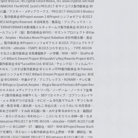
ject
©SEGA / ©Crypton Future Media, Inc. www.crypton.net Illust
NANOHA The MOVIE 2nd A's PROJECT
©サイコパス製作委員会
©I
基／アスキー・メディアワークス／PROJECT-RAILGUN S
©sole;v
リヤ」製作委員会
©Project wooser 2
©Project シンフォギアＧ
©2013
 All Rights Reserved.
©古味直志／集英社・アニプレックス・シ
ERRAFORMARS
©劇場版ミルキィホームズ製作委員会
©2014 ひろ
nc. /ガールフレンド（仮）製作委員会
©FHO／ギガントプロジェクト
©Visu
et／Aniplex・Madoka Movie Project Rebellion
©矢吹健太朗・長谷
人」製作委員会
©Project シンフォギアＧＸ
©2015 プロジェクトラブ
-MOON・ufotable・FSNPC
©2015 ひろやまひろし・TYPE-MOON
おそ松さん製作委員会
©高橋留美子・小学館／NHK・NEP・ShoPro
©
ン!!
©BanG Dream! Project
©VisualArt's/Key/Rewrite Project
©ATL
活製作委員会
©&™Lucasfilm Ltd.
©SEGA／チェンクロ・フィルムパー
ＡＤＯＫＡＷＡ／このすば製作委員会
©ミルキィFFPN製作委員会
© Pokelab
roject シンフォギアAXZ
©BanG Dream! Project
©Craft Egg Inc.
©SE
員会
©GAINAX・中島かずき／アニプレックス・KONAMI・テレビ東
!
©Magica Quartet/Aniplex・Magia Record Partners
©Project Rev
ＡＤＯＫＡＷＡ メディアファクトリー刊／ノーゲーム・ノーライフ全権
ード2製作委員会
©蝸牛くも・SBクリエイティブ／ゴブリンスレイヤ
・ｕｅ ©気がつけば毛玉・かにビーム
©久慈マサムネ・平つくね
©
太郎・焦茶
©竜ノ湖太郎・ももこ
©谷川流・いとうのいぢ
©月夜涙・
©あざの耕平・すみ兵 ©石踏一榮・みやま零
©井中だちま・飯田ぽ
一・あらいずみるい
©木村心一・こぶいち むりりん
©榊一郎・なま
tonation PROJECT
©TYPE-MOON・ufotable・FSNPC
©2017 川原
溝口ケージ
©CLAMP・ST／講談社・NEP・NHK
©Project Revue Starli
タジア文庫刊／冴えない♭な製作委員会
©川上泰樹・伏瀬・講談社／転
-MOON / FGO7 ANIME PROJECT
©Frontwing
©2013 橘公司・つな