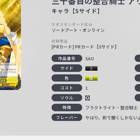
三十番目の整合騎士 ア
キャラ【Sサイド】
ネオスタンダード区分
ソードアート・オンライン
収録商品
[PRカード] PRカード【Sサイド】
SAO
作品番号
サイド
色
1
コスト
ソウル
フラクトライト・整合騎士
特徴
やはり、剣で聞くしかない
フレーバー