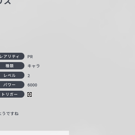
リス
PR
レアリティ
キャラ
種類
2
レベル
6000
パワー
トリガー
ようですね