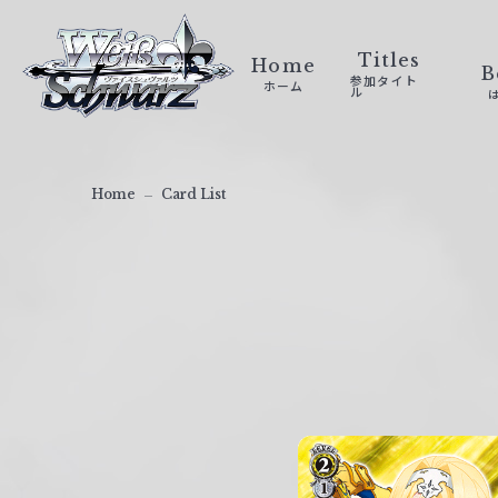
ヴ
ァ
Titles
Home
B
参加タイト
ホーム
イ
ル
ス
シ
ュ
Home
Card List
ヴ
ァ
ル
ツ
｜
W
e
i
ß
S