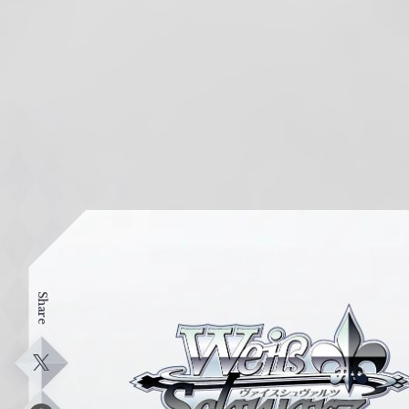
Share
ヴ
ァ
イ
X
ス