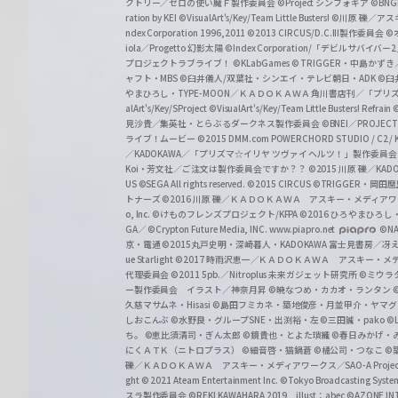
クトリー／ゼロの使い魔Ｆ製作委員会
©Project シンフォギア
©BNG
r
ration by KEI
©VisualArt's/Key/Team Little Busters!
©川原 礫／アスキ
z
ndex Corporation 1996,2011
©2013 CIRCUS/D.C.III製作委員会
©
iola／Progetto 幻影太陽
©Index Corporation/「デビルサバ
プロジェクトラブライブ！
©KLabGames
© TRIGGER・中島か
ャフト・MBS
©臼井儀人/双葉社・シンエイ・テレビ朝日・ADK
©臼
やまひろし・TYPE-MOON／ＫＡＤＯＫＡＷＡ 角川書店刊／「プ
alArt's/Key/SProject
©VisualArt's/Key/Team Little Busters! Refrain
見沙貴／集英社・とらぶるダークネス製作委員会
©BNEI／PROJECT 
ライブ！ムービー
©2015 DMM.com POWERCHORD STUDIO / C2 / KA
／KADOKAWA／「プリズマ☆イリヤ ツヴァイ ヘルツ！」製作委員
Koi・芳文社／ご注文は製作委員会ですか？？
©2015 川原 礫／KA
US ©SEGA All rights reserved.
©2015 CIRCUS
©TRIGGER・岡
トナーズ
©2016 川原 礫／ＫＡＤＯＫＡＷＡ アスキー・メディアワークス刊
o, Inc. ©けものフレンズプロジェクト/KFPA
©2016 ひろやまひろし
GA／ ©Crypton Future Media, INC. www.piapro.net
©NA
京・電通
©2015丸戸史明・深崎暮人・KADOKAWA 富士見書房／
ue Starlight
©2017 時雨沢恵一／ＫＡＤＯＫＡＷＡ アスキー・メディアワー
代理委員会
©2011 5pb.／Nitroplus 未来ガジェット研究所
©ミウラ
ー製作委員会 イラスト／神奈月昇
©暁なつめ・カカオ・ランタン
久慈マサムネ・Hisasi
©島田フミカネ・築地俊彦・月並甲介・ヤマ
しおこんぶ
©水野良・グループSNE・出渕裕・左
©三田誠・pako
©
ち。
©恵比須清司・ぎん太郎
©鏡貴也・とよた瑣織
©春日みかげ・
にくＡＴＫ（ニトロプラス）
©細音啓・猫鍋蒼
©橘公司・つなこ
©
礫／ＫＡＤＯＫＡＷＡ アスキー・メディアワークス／SAO-A Projec
ght
© 2021 Ateam Entertainment Inc.
©Tokyo Broadcasting System 
スラ製作委員会 ©REKI KAWAHARA 2019 illust：abec
©AZONE 