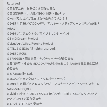
Reserved.
©赤塚不二夫／おそ松さん製作委員会
©高橋留美子・小学館／NHK・NEP・ShoPro
©Koi・芳文社／ご注文は製作委員会ですか？？
©2015 川原 礫／KADOKAWA アスキー・メディアワークス刊／AWIB P
roject
©2016 プロジェクトラブライブ！サンシャイン!!
©BanG Dream! Project
©VisualArt's/Key/Rewrite Project
©ATLUS ©SEGA All rights reserved.
©2015 CIRCUS
©TRIGGER・岡田麿里／キズナイーバー製作委員会
©長月達平・株式会社KADOKAWA刊／Re:ゼロから始める異世界生活製
作委員会
©&™Lucasfilm Ltd.
©SEGA／チェンクロ・フィルムパートナーズ
©2016 川原 礫／ＫＡＤＯＫＡＷＡ アスキー・メディアワークス刊／S
AO MOVIE Project
©ViVid Strike PROJECT ©2016 暁なつめ・三嶋くろね／ＫＡＤＯＫＡ
ＷＡ／このすば製作委員会
©ミルキィFFPN製作委員会