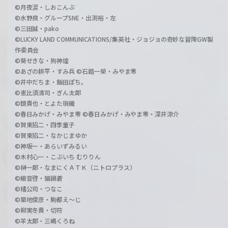
©月夜涙・しおこんぶ
©水野良・グループSNE・出渕裕・左
©三田誠・pako
©LUCKY LAND COMMUNICATIONS/集英社・ジョジョの奇妙な冒険GW製
作委員会
©葵せきな・狗神煌
©あざの耕平・すみ兵 ©石踏一榮・みやま零
©井中だちま・飯田ぽち。
©恵比須清司・ぎん太郎
©鏡貴也・とよた瑣織
©春日みかげ・みやま零 ©春日みかげ・みやま零・深井涼介
©賀東招二・四季童子
©賀東招二・なかじまゆか
©神坂一・あらいずみるい
©木村心一・こぶいち むりりん
©榊一郎・なまにくＡＴＫ（ニトロプラス）
©細音啓・猫鍋蒼
©橘公司・つなこ
©築地俊彦・駒都え～じ
©柳実冬貴・切符
©羊太郎・三嶋くろね