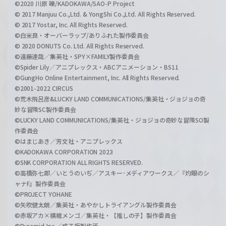
©2020 川原 礫/KADOKAWA/SAO-P Project
© 2017 Manjuu Co.,Ltd. & YongShi Co.,Ltd. All Rights Reserved.
© 2017 Yostar, Inc. All Rights Reserved.
©白米良・オーバーラップ/ありふれた製作委員会
© 2020 DONUTS Co. Ltd. All Rights Reserved.
©遠藤達哉／集英社・SPY×FAMILY製作委員会
©Spider Lily／アニプレックス・ABCアニメーション・BS11
©GungHo Online Entertainment, Inc. All Rights Reserved.
©2001-2022 CIRCUS
©荒木飛呂彦&LUCKY LAND COMMUNICATIONS/集英社・ジョジョの奇
妙な冒険SC製作委員会
©LUCKY LAND COMMUNICATIONS/集英社・ジョジョの奇妙な冒険SO製
作委員会
©はまじあき／芳文社・アニプレックス
©KADOKAWA CORPORATION 2023
©SNK CORPORATION ALL RIGHTS RESERVED.
©高橋弥七郎／いとうのいぢ／アスキー･メディアワークス／『灼眼のシ
ャナF』製作委員会
©PROJECT YOHANE
©矢吹健太朗／集英社・あやかしトライアングル製作委員会
©赤坂アカ×横槍メンゴ／集英社・【推しの子】製作委員会
©Pyramid,Inc.／成子坂製作所