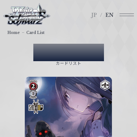
メ
ヴ
ニ
ァ
JP
EN
ュ
イ
ー
ス
Home
Card List
シ
ュ
Card List
ヴ
ァ
カードリスト
ル
ツ
｜
W
e
i
ß
S
c
h