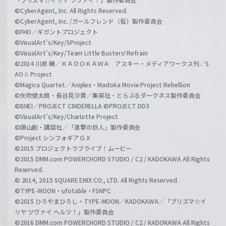
©CyberAgent, Inc. All Rights Reserved.
©CyberAgent, Inc. /ガールフレンド（仮）製作委員会
©FHO／ギガントプロジェクト
©VisualArt's/Key/SProject
©VisualArt's/Key/Team Little Busters! Refrain
©2014 川原 礫／ＫＡＤＯＫＡＷＡ アスキー・メディアワークス刊／S
AOⅡ Project
©Magica Quartet／Aniplex・Madoka Movie Project Rebellion
©矢吹健太朗・長谷見沙貴／集英社・とらぶるダークネス製作委員会
©BNEI／PROJECT CINDERELLA ©PROJECT DD3
©VisualArt's/Key/Charlotte Project
©諫山創・講談社／「進撃の巨人」製作委員会
©Project シンフォギアＧＸ
©2015 プロジェクトラブライブ！ムービー
©2015 DMM.com POWERCHORD STUDIO / C2 / KADOKAWA All Rights
Reserved.
© 2014, 2015 SQUARE ENIX CO., LTD. All Rights Reserved.
©TYPE-MOON・ufotable・FSNPC
©2015 ひろやまひろし・TYPE-MOON／KADOKAWA／「プリズマ☆イ
リヤ ツヴァイ ヘルツ！」製作委員会
©2016 DMM.com POWERCHORD STUDIO / C2 / KADOKAWA All Rights