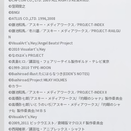
©窪岡俊之
©BNGI
©ATLUS CO.,LTD. 1996,2008
©鎌池和馬／アスキー・メディアワークス／PROJECT-INDEX
©鎌池和馬／冬川基／アスキー・メディアワークス／PROJECT-RAILGU
N
©VisualArt's/Key/Angel Beats! Project
©2010 Visualart's/Key
©なのはA's PROJECT
©真島ヒロ／講談社・フェアリーテイル製作ギルド・テレビ東京
©1999-2010 TYPE-MOON
©Bushiroad illust:たにはらなつき(EDEN'S NOTES)
©Bushiroad/Project MILKY HOLMES
©カラー
©鎌池和馬／アスキー・メディアワークス／PROJECT-INDEX II
©高橋弥七郎/アスキー・メディアワークス/『灼眼のシャナ』製作委員会
©高橋弥七郎/いとうのいぢ/アスキー・メディアワークス/『灼眼のシャ
ナII』製作委員会/ＭＢＳ
©VisualArt's/Key
©2009,2011 ビックウエスト／劇場版マクロスＦ製作委員会
©西尾維新／講談社・アニプレックス・シャフト