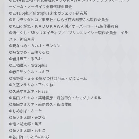
ーゲーム・ノーライフ全権代理委員会
©2011 5pb.／Nitroplus 未来ガジェット研究所
©ミウラタダヒロ／集英社・ゆらぎ荘の幽奈さん製作委員会
©丸山くがね・ＫＡＤＯＫＡＷＡ刊／オーバーロード2製作委員会
©蝸牛くも・SBクリエイティブ／ゴブリンスレイヤー製作委員会 イラ
スト／神奈月昇
©暁なつめ・カカオ・ランタン
©暁なつめ・三嶋くろね
©岩井恭平・るろお
©上栖綴人・Nitroplus
©春日部タケル・ユキヲ
©枯野瑛・ｕｅ ©気がつけば毛玉・かにビーム
©久慈マサムネ・平つくね
©久慈マサムネ・Hisasi
©島田フミカネ・築地俊彦・月並甲介・ヤマグチノボル
©島田フミカネ・南房秀久・飯沼俊規
©しめさば・ぶーた
©竜ノ湖太郎・天之有
©竜ノ湖太郎・焦茶
©竜ノ湖太郎・ももこ
©谷川流・いとうのいぢ