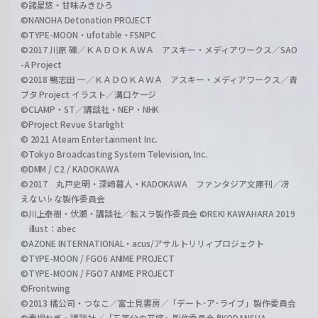
©諸星悠・甘味みきひろ
©NANOHA Detonation PROJECT
©TYPE-MOON・ufotable・FSNPC
©2017 川原 礫／ＫＡＤＯＫＡＷＡ アスキー・メディアワークス／SAO
-A Project
©2018 鴨志田 一／ＫＡＤＯＫＡＷＡ アスキー・メディアワークス／青
ブタ Project イラスト／溝口ケージ
©CLAMP・ST／講談社・NEP・NHK
©Project Revue Starlight
© 2021 Ateam Entertainment Inc.
©Tokyo Broadcasting System Television, Inc.
©DMM / C2 / KADOKAWA
©2017 丸戸史明・深崎暮人・KADOKAWA ファンタジア文庫刊／冴
えない♭な製作委員会
©川上泰樹・伏瀬・講談社／転スラ製作委員会 ©REKI KAWAHARA 2019
illust：abec
©AZONE INTERNATIONAL・acus/アサルトリリィプロジェクト
©TYPE-MOON / FGO6 ANIME PROJECT
©TYPE-MOON / FGO7 ANIME PROJECT
©Frontwing
©2013 橘公司・つなこ／富士見書房／「デート･ア･ライブ」製作委員会
©春場ねぎ・講談社／「五等分の花嫁」製作委員会 ®KODANSHA