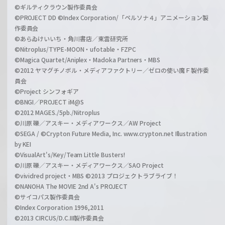
©ギルティクラウン製作委員会
©PROJECT DD ©Index Corporation/「ペルソナ４」アニメーション製
作委員会
©あらゐけいいち・角川書店／東雲研究所
©Nitroplus/TYPE-MOON・ufotable・FZPC
©Magica Quartet/Aniplex・Madoka Partners・MBS
©2012 ヤマグチノボル・メディアファクトリー／ゼロの使い魔Ｆ製作委
員会
©Project シンフォギア
©BNGI／PROJECT iM@S
©2012 MAGES./5pb./Nitroplus
©川原 礫／アスキー・メディアワークス／AW Project
©SEGA / ©Crypton Future Media, Inc. www.crypton.net Illustration
by KEI
©VisualArt's/Key/Team Little Busters!
©川原 礫／アスキー・メディアワークス／SAO Project
©vividred project・MBS ©2013 プロジェクトラブライブ！
©NANOHA The MOVIE 2nd A's PROJECT
©サイコパス製作委員会
©Index Corporation 1996,2011
©2013 CIRCUS/D.C.III製作委員会