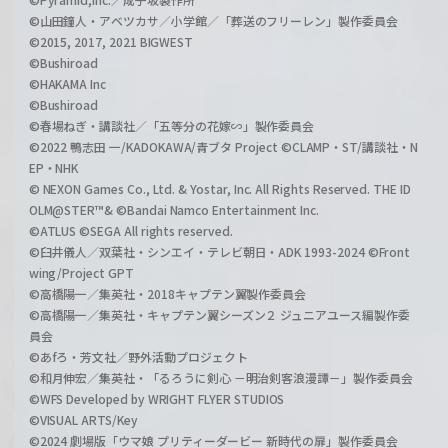
©山田鐘人・アベツカサ／小学館／「葬送のフリーレン」製作委員会
©2015, 2017, 2021 BIGWEST
©Bushiroad
©HAKAMA Inc
©Bushiroad
©春場ねぎ・講談社／「五等分の花嫁∽」製作委員会
©2022 鴨志田 一/KADOKAWA/青ブタ Project ©CLAMP・ST/講談社・N
EP・NHK
© NEXON Games Co., Ltd. & Yostar, Inc. All Rights Reserved. THE ID
OLM@STER™& ©Bandai Namco Entertainment Inc.
©ATLUS ©SEGA All rights reserved.
©臼井儀人／双葉社・シンエイ・テレビ朝日・ADK 1993-2024 ©Front
wing/Project GPT
©高橋陽一／集英社・2018キャプテン翼製作委員会
©高橋陽一／集英社・キャプテン翼シーズン２ ジュニアユース編製作委
員会
©あfろ・芳文社／野外活動プロジェクト
©和月伸宏／集英社・「るろうに剣心 －明治剣客浪漫譚－」製作委員会
©WFS Developed by WRIGHT FLYER STUDIOS
©VISUAL ARTS/Key
©2024 劇場版「ウマ娘 プリティーダービー 新時代の扉」製作委員会