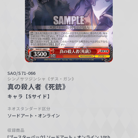
w
a
r
z
SAO/S71-066
シンノサツジンシャ《デス・ガン》
真の殺人者《死銃》
キャラ【Sサイド】
ネオスタンダード区分
ソードアート・オンライン
収録商品
[ブースターパック] ソードアート・オンライン 10th