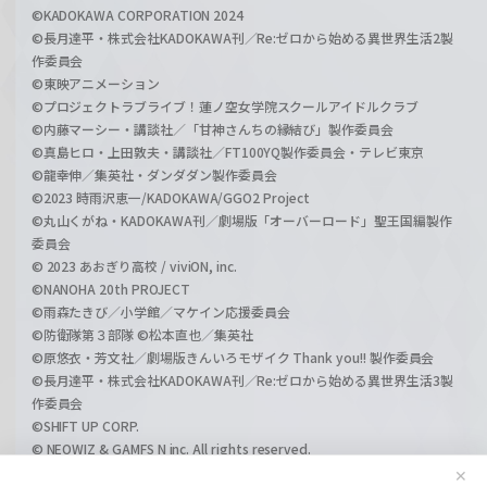
©KADOKAWA CORPORATION 2024
©長月達平・株式会社KADOKAWA刊／Re:ゼロから始める異世界生活2製
作委員会
©東映アニメーション
©プロジェクトラブライブ！蓮ノ空女学院スクールアイドルクラブ
©内藤マーシー・講談社／「甘神さんちの縁結び」製作委員会
©真島ヒロ・上田敦夫・講談社／FT100YQ製作委員会・テレビ東京
©龍幸伸／集英社・ダンダダン製作委員会
©2023 時雨沢恵一/KADOKAWA/GGO2 Project
©丸山くがね・KADOKAWA刊／劇場版「オーバーロード」聖王国編製作
委員会
© 2023 あおぎり高校 / viviON, inc.
©NANOHA 20th PROJECT
©雨森たきび／小学館／マケイン応援委員会
©防衛隊第３部隊 ©松本直也／集英社
©原悠衣・芳文社／劇場版きんいろモザイク Thank you!! 製作委員会
©長月達平・株式会社KADOKAWA刊／Re:ゼロから始める異世界生活3製
作委員会
©SHIFT UP CORP.
© NEOWIZ & GAMFS N inc. All rights reserved.
©ATLUS. ©SEGA.
✕