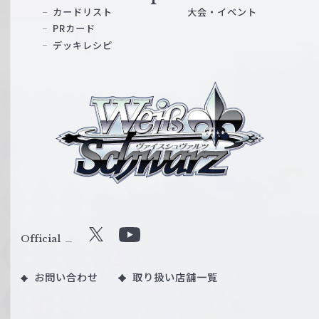
カードリスト
大会・イベント
PRカード
デッキレシピ
ヴ
ァ
イ
ス
シ
ュ
ヴ
ァ
ル
Official
X
Y
ツ
o
｜
お問い合わせ
取り扱い店舗一覧
u
W
T
e
u