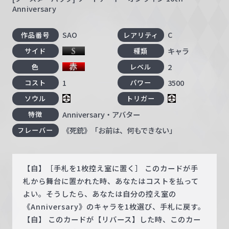
Anniversary
SAO
C
作品番号
レアリティ
キャラ
サイド
種類
2
色
レベル
1
3500
コスト
パワー
ソウル
トリガー
Anniversary・アバター
特徴
《死銃》「お前は、何もできない」
フレーバー
【自】［手札を1枚控え室に置く］ このカードが手
札から舞台に置かれた時、あなたはコストを払って
よい。そうしたら、あなたは自分の控え室の
《Anniversary》のキャラを1枚選び、手札に戻す。
【自】 このカードが【リバース】した時、このカー