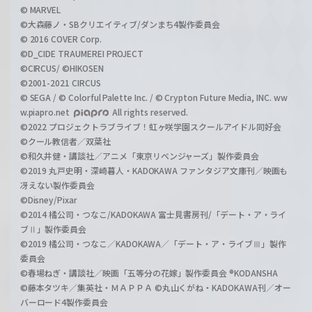
© MARVEL
©大森藤ノ・SBクリエイティブ/ダンまち4製作委員会
© 2016 COVER Corp.
©D_CIDE TRAUMEREI PROJECT
©CIRCUS/ ©HIKOSEN
©2001-2021 CIRCUS
© SEGA / © Colorful Palette Inc. / © Crypton Future Media, INC. ww
w.piapro.net
All rights reserved.
©2022 プロジェクトラブライブ！虹ヶ咲学園スクールアイドル同好会
©クール教信者／双葉社
©和久井健・講談社／アニメ「東京リベンジャーズ」製作委員会
©2019 丸戸史明・深崎暮人・KADOKAWA ファンタジア文庫刊／映画も
冴えない製作委員会
©Disney/Pixar
©2014 橘公司・つなこ/KADOKAWA 富士見書房刊/「デート・ア・ライ
ブⅡ」製作委員会
©2019 橘公司・つなこ／KADOKAWA／「デート・ア・ライブⅢ」製作
委員会
©春場ねぎ・講談社／映画「五等分の花嫁」製作委員会 ®KODANSHA
©藤本タツキ／集英社・ＭＡＰＰＡ ©丸山くがね・KADOKAWA刊／オー
バーロード4製作委員会