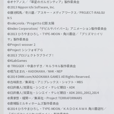
©オケアノス／「翠星のガルガンティア」製作委員会
©2013 Nippon Ichi Software, Inc.
©鎌池和馬／冬川基／アスキー・メディアワークス／PROJECT-RAILGU
N S
©sole;viola／Progetto 幻影太陽
©Index Corporation/「デビルサバイバー2」アニメーション製作委員会
©2013 ひろやまひろし・TYPE-MOON・角川書店／「プリズマ☆イリ
ヤ」製作委員会
©Project wooser 2
©Project シンフォギアＧ
©2013 プロジェクトラブライブ！
©KLabGames
© TRIGGER・中島かずき／キルラキル製作委員会
©橙乃ままれ・KADOKAWA／NHK・NEP
©2014 DMM.com/KADOKAWA GAMES All Rights Reserved.
©古味直志／集英社・アニプレックス・シャフト・MBS
©臼井儀人/双葉社・シンエイ・テレビ朝日・ADK
©臼井儀人/双葉社・シンエイ・テレビ朝日・ADK 2001,2002,2014
©貴家悠・橘賢一／集英社・Project TERRAFORMARS
©劇場版ミルキィホームズ製作委員会
©2014 ひろやまひろし・TYPE-MOON／ＫＡＤＯＫＡＷＡ 角川書店刊／
「プリズマ☆イリヤ ツヴァイ！」製作委員会