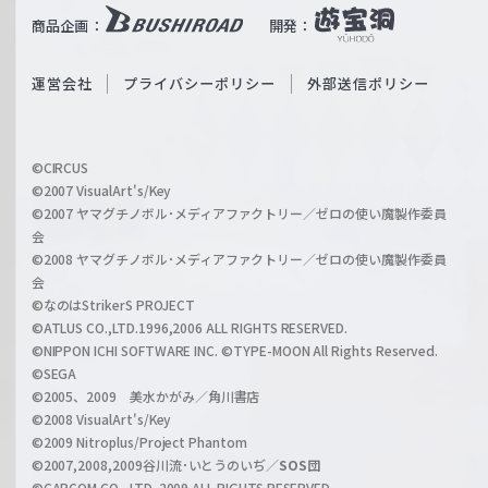
i
b
商品企画：
開発：
ß
e
S
O
運営会社
プライバシーポリシー
外部送信ポリシー
c
f
h
f
w
i
a
©CIRCUS
c
©2007 VisualArt's/Key
r
i
©2007 ヤマグチノボル･メディアファクトリー／ゼロの使い魔製作委員
z
会
a
©2008 ヤマグチノボル･メディアファクトリー／ゼロの使い魔製作委員
l
会
C
©なのはStrikerS PROJECT
h
©ATLUS CO.,LTD.1996,2006 ALL RIGHTS RESERVED.
a
©NIPPON ICHI SOFTWARE INC. ©TYPE-MOON All Rights Reserved.
n
©SEGA
©2005、2009 美水かがみ／角川書店
n
©2008 VisualArt's/Key
e
©2009 Nitroplus/Project Phantom
l
©2007,2008,2009谷川流･いとうのいぢ／
SOS団
©CAPCOM CO., LTD. 2009 ALL RIGHTS RESERVED.