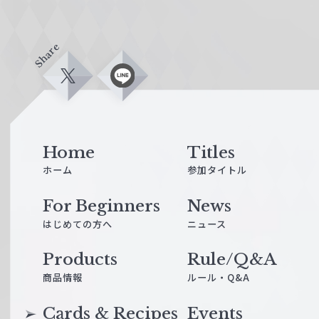
Share
X
L
i
n
e
Home
Titles
ホーム
参加タイトル
For Beginners
News
はじめての方へ
ニュース
Products
Rule/Q&A
商品情報
ルール・Q&A
Cards & Recipes
Events