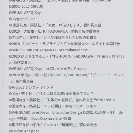
©2001-2020 CIRCUS
©VISUAL ARTS/Key
© Cygames, Inc.
© 宮島礼吏・講談社／「彼女、お借りします」製作委員会
©2020 夕蜜柑・狐印／KADOKAWA／防振り製作委員会
©赤坂アカ／集英社・かぐや様は告らせたい製作委員会
©2020 プロジェクトラブライブ！虹ヶ咲学園スクールアイドル同好会
©SUNRISE ©BANDAI NAMCO Entertainment Inc.
©2019 ひろやまひろし・TYPE-MOON／KADOKAWA／Prisma☆Phanta
sm製作委員会
©VISUAL ARTS/Key/「神様になった日」Project
©2020 東出祐一郎・橘公司・NOCO/KADOKAWA/「デート・ア・バレッ
ト」製作委員会
©Project シンフォギアＸＶ
© Koi・芳文社／ご注文はBLOOM製作委員会ですか？
©春場ねぎ・講談社／「五等分の花嫁∬」製作委員会 ®KODANSHA
©葦原大介／集英社・テレビ朝日・東映アニメーション
©VANGUARD overDress Character Design ©2021 CLAMP・ST de
sign:伊藤彰 illust:Kinema citrus/獣道
©理不尽な孫の手/MFブックス/「無職転生」製作委員会
©irodori ent post