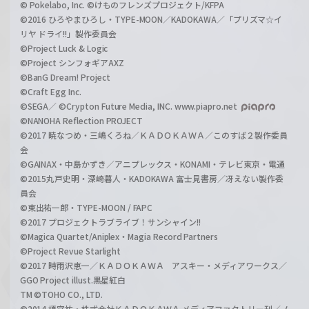
© Pokelabo, Inc. ©けものフレンズプロジェクト/KFPA
©2016 ひろやまひろし・TYPE-MOON／KADOKAWA／「プリズマ☆イ
リヤ ドライ!!」製作委員会
©Project Luck & Logic
©Project シンフォギアAXZ
©BanG Dream! Project
©Craft Egg Inc.
©SEGA／ ©Crypton Future Media, INC. www.piapro.net
©NANOHA Reflection PROJECT
©2017 暁なつめ・三嶋くろね／ＫＡＤＯＫＡＷＡ／このすば２製作委員
会
©GAINAX・中島かずき／アニプレックス・KONAMI・テレビ東京・電通
©2015丸戸史明・深崎暮人・KADOKAWA 富士見書房／冴えない製作委
員会
©東出祐一郎・TYPE-MOON / FAPC
©2017 プロジェクトラブライブ！サンシャイン!!
©Magica Quartet/Aniplex・Magia Record Partners
©Project Revue Starlight
©2017 時雨沢恵一／ＫＡＤＯＫＡＷＡ アスキー・メディアワークス／
GGO Project illust.黒星紅白
TM ©TOHO CO., LTD.
©2014 榎宮祐・株式会社ＫＡＤＯＫＡＷＡ メディアファクトリー刊／ノ